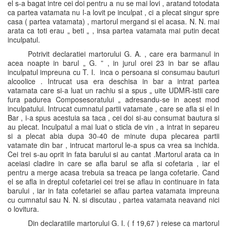
el s-a bagat intre cei doi pentru a nu se mai lovi , aratand totodata
ca partea vatamata nu l-a lovit pe inculpat , ci a plecat singur spre
casa ( partea vatamata) , martorul mergand si el acasa. N. N. mai
arata ca toti erau „ beti „ , insa partea vatamata mai putin decat
inculpatul.
Potrivit declaratiei martorului G. A. , care era barmanul in
acea noapte in barul „ G. ” , in jurul orei 23 in bar se aflau
inculpatul impreuna cu T. I. inca o persoana si consumau bauturi
alcoolice . Intrucat usa era deschisa in bar a intrat partea
vatamata care si-a luat un rachiu si a spus „ uite UDMR-istii care
fura padurea Composesoratului „ adresandu-se in acest mod
inculpatului. Intrucat cumnatul partii vatamate , care se afla si el in
Bar , i-a spus acestuia sa taca , cei doi si-au consumat bautura si
au plecat. Inculpatul a mai luat o sticla de vin , a intrat in separeu
si a plecat abia dupa 30-40 de minute dupa plecarea partii
vatamate din bar , intrucat martorul le-a spus ca vrea sa inchida.
Cei trei s-au oprit in fata barului si au cantat .Martorul arata ca in
aceiasi cladire in care se afla barul se afla si cofetaria , iar el
pentru a merge acasa trebuia sa treaca pe langa cofetarie. Cand
el se afla in dreptul cofetariei cei trei se aflau in continuare in fata
barului , iar in fata cofetariei se aflau partea vatamata impreuna
cu cumnatul sau N. N. si discutau , partea vatamata neavand nici
o lovitura.
Din declaratiile martorului G. I. ( f 19,67 ) reiese ca martorul