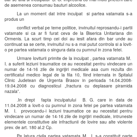
de asemenea consumau bauturi alcoolice.
La un moment dat intre inculpat si partea vatamata s-a
produs un
conflict verbal pe teme politice, invinuitul reprosandu-i partii
vatamate si ca ar fi furat ceva de la Biserica Unitariana din
Ormenis. La scurt timp cei doi au iesit afara din bar unde au
continuat sa se certe, invinuitul nu s-a mai putut controla si a lovit-
o pe partea vatamata o singura data cu pumnul in zona fetei.
Urmare loviturii primite de la inculpat , partea vatamata M.
I. a suferit leziuni traumatice ce au necesitat pentru vindecare un
numar de 14-16 zile de ingrijiri medicale asa cum rezulta din
certificatul medico legal de la fila 10, fiind internata in Spitalul
Clinic Judetean de Urgenta Brasov in perioada 14.04.2008-
19.04.2008 cu diagnosticul „fractura cu deplasare piramida
nazala”.
.In drept fapta inculpatului B. G. care in data de
11.04.2008 a lovit-o cu pumnul in zona fetei pe partea vatamata
M. I. provocandu-i leziuni traumatice ce au necesitat pentru
vindecare un numar de 14-16 zile de ingrijiri medicale, intruneste
elementele constitutive ale infractiunii de lovire sau alte violente
prev. de art. 180 al.2 Cp.
Pe latura civila partea vatamata M. I. s-a constituit parte