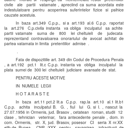
civile ale partii vatamate , apreciind ca suma acordata este
indestulatoare pentru acoperirea suferintelor fizice si psihice
cauzate acestuia.
In baza art.349 C.p.p., si a art.193 al.6 C.p.p. raportat
la art.276 C.p.civila instanta va obliga inculpatul sa achite
partii vatamate suma de 800 lei cheltuieli de judecata
reprezentand contravaloarea onorariului de avocat achitat de
partea vatamata in limita pretentiilor admise .
.
Fata de dispozitiile art. 349 din Codul de Procedura Penala
, a art.192 pct.1 lit.c C.p.p. instanta va obliga inculpatul la
plata sumei de 300 lei cheltuieli judiciare avansate de stat.
PENTRU ACESTE MOTIVE
IN NUMELE LEGII
H O T A R A S T E
In baza art.11 pct.2 lit.a C.p.p. rap.la art.10 al.1 lit.b1
C.p.p. achita inculpatul B. G. , fiul lui G. si I. , nascut la
27.07.1956 in Ormenis, jud. Brasov , cetatean roman, studii 12
clase , tehnician veterinar, fara antecedente penale , dom. in
com. Ormenis, str. X, jud. Brasov, posesor CI seria X nr.XX
elib.de Rupea , CNP :XXX, pentru savarsirea infractiunii de