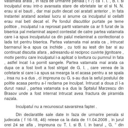
vatamata arata , in faza de urmarire penala ( f 7) ca T. I. , B. I. si
inculpatul erau intr-o avansata stare de ebrietate iar el si N. N.
erau si ei bauti , dar mai putin decat cei aratati anterior , in fata
instantei aratand acelasi lucru si anume ca inculpatul si ceilalti
erau mai beti decat el. Pe fondul discutiilor purtate pe teme
politice , inculpatul i-a reprosat partii vatamate ca ar fi furat de la
biserica pal melaminat aspect contestat de catre partea vatamata
care i-a spus inculpatului ca din palul melaminat a confectionat o
lada tot pentru biserica. Partea vatamata mai arata ca , intrucat
barmanul le-a spus ca inchide , cu totii au iesit din bar si au
continuat discutia afara , adresandu-si reciproc cuvinte jignitoare ,
motiv pentru care inculpatul i-a aplicat o lovitura cu pumnul in fata
, astfel incat l-a pornit sangele. Partea vatamata mai arata ca
dupa ce a fost lovit a fost strigat de G. I. , care venea de la
cofetarie si care i-a spus sa mearga la el acasa pentru a se spala
, insa nu s-a dus , ci impreuna cu G. s-au dus la seful postului de
politie acasa pentru a-l reclama pe inculpat. Intrucat a doua zi l-a
durut nasul , partea vatamata s-a dus la Spitalul Marzescu din
Brasov unde a fost internat intrucat avea fractura de piramida
nazala.
Inculpatul nu a recunoscut savarsirea faptei .
Din declaratiile sale date in faza de urmarire penala si
judecata ( f 16-18, 46) reiese ca la data de 11.04.2008 , in jurul
orei 24 se afla , impreuna cu T. I. si B. I. in barul „ G. ” din