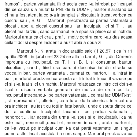
frumos” , partea vatamata fiind acela care l-a intrebat pe inculpat
din ce cauza s-a mutat la PNL de la UDMR , martorul aratand ca
el nu a fost atent la ce s-a intamplat si discutat intrucat vorbea cu
cuscrul sau , B. G. . Martorul precizeaza ca partea vatamata a
plecat , apoi a plecat cuscrul sau iar inculpatul, el si T. I. au
plecat mai tarziu , cand barmanul le-a spus sa plece ca el inchide.
Martorul arata ca el era „ praf „, motiv pentru care l-au dus acasa
ceilalti doi si despre incident a auzit abia a doua zi .
Martorul N. N. arata in declaratiile sale ( f 20,57 ) ca in 11
aprilie 2008 , in jurul orei 23-24 se afla in barul „ G. „ din Ormenis
impreuna cu inculpatul, cu T. I. si B. I. si consumau bauturi
alcoolice , cand , fiind usa barului deschisa iar din strada se
vedea in bar, partea vatamata , cumnat cu martorul , a intrat in
bar , martorul precizand ca acesta ar fi intrat intrucat il vazuse pe
el si si-a luat si el un rachiu. Martorul relateaza ca intre cei doi s-a
iscat o disputa verbala generata de motive de ordin politic ,
inculpatul intrebandu-l pe partea vatamata „ ce mai fac UDMR-istii
„ si reprosandu-i , ulterior , ca a furat de la biserica. Intrucat era
ora inchiderii au iesit cu totii in fata barului unde disputa dintre cei
doi a continuat inculpatul facandu-l pe partea vatamata „
nenorocit „ , iar acesta din urma i-a spus si el inculpatului ca nu
este mai „ nenorocit „decat el , moment in care , arata martorul ,
ca l-a vazut pe inculpat cum i-a dat partii vatamate un singur
pumn astfel incat acestuia i-a curs sange. Martorul precizeaza ca