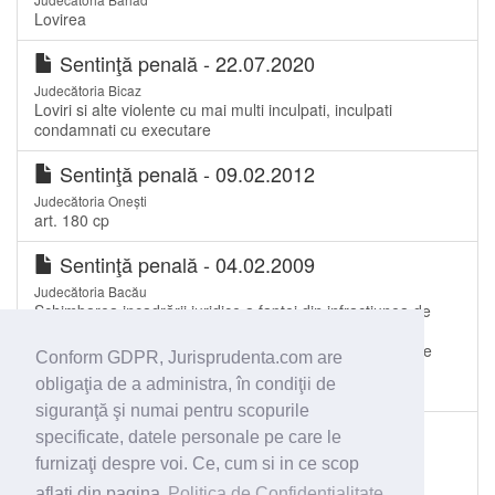
Lovirea
Sentinţă penală - 22.07.2020
Judecătoria Bicaz
Loviri si alte violente cu mai multi inculpati, inculpati
condamnati cu executare
Sentinţă penală - 09.02.2012
Judecătoria Onești
art. 180 cp
Sentinţă penală - 04.02.2009
Judecătoria Bacău
Schimbarea incadrării juridice a faptei din infractiunea de
talharie prev. si ped. de art.211,alin.2,lit.b si c C.p. cu
aplicarea art.37,lit.a C.p. in infractiunea de lovire sau alte
Conform GDPR, Jurisprudenta.com are
violente prev si ped de art.180,alin.2 C.p. cu aplicarea
obligaţia de a administra, în condiţii de
art.37,lit...
siguranţă şi numai pentru scopurile
Decizie - 09.06.2020
specificate, datele personale pe care le
Judecătoria Câmpina
furnizaţi despre voi. Ce, cum si in ce scop
Lovirea sau alte violente (art.193 NCP)
aflati din pagina
Politica de Confidentialitate