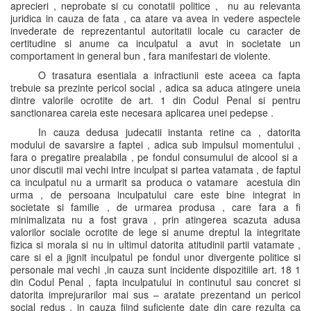
aprecieri , neprobate si cu conotatii politice , nu au relevanta
juridica in cauza de fata , ca atare va avea in vedere aspectele
invederate de reprezentantul autoritatii locale cu caracter de
certitudine si anume ca inculpatul a avut in societate un
comportament in general bun , fara manifestari de violente.
O trasatura esentiala a infractiunii este aceea ca fapta
trebuie sa prezinte pericol social , adica sa aduca atingere uneia
dintre valorile ocrotite de art. 1 din Codul Penal si pentru
sanctionarea careia este necesara aplicarea unei pedepse .
In cauza dedusa judecatii instanta retine ca , datorita
modului de savarsire a faptei , adica sub impulsul momentului ,
fara o pregatire prealabila , pe fondul consumului de alcool si a
unor discutii mai vechi intre inculpat si partea vatamata , de faptul
ca inculpatul nu a urmarit sa produca o vatamare acestuia din
urma , de persoana inculpatului care este bine integrat in
societate si familie , de urmarea produsa , care fara a fi
minimalizata nu a fost grava , prin atingerea scazuta adusa
valorilor sociale ocrotite de lege si anume dreptul la integritate
fizica si morala si nu in ultimul datorita atitudinii partii vatamate ,
care si el a jignit inculpatul pe fondul unor divergente politice si
personale mai vechi ,in cauza sunt incidente dispozitiile art. 18 1
din Codul Penal , fapta inculpatului in continutul sau concret si
datorita imprejurarilor mai sus – aratate prezentand un pericol
social redus , in cauza fiind suficiente date din care rezulta ca