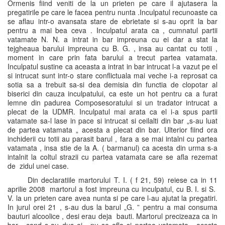
Ormenis fiind veniti de la un prieten pe care il ajutasera la
pregatirile pe care le facea pentru nunta .Inculpatul recunoaste ca
se aflau intr-o avansata stare de ebrietate si s-au oprit la bar
pentru a mai bea ceva . Inculpatul arata ca , cumnatul partii
vatamate N. N. a intrat in bar impreuna cu ei dar a stat la
tejgheaua barului impreuna cu B. G. , insa au cantat cu totii ,
moment in care prin fata barului a trecut partea vatamata.
Inculpatul sustine ca aceasta a intrat in bar intrucat l-a vazut pe el
si intrucat sunt intr-o stare conflictuala mai veche i-a reprosat ca
sotia sa a trebuit sa-si dea demisia din functia de clopotar al
biserici din cauza inculpatului, ca este un hot pentru ca a furat
lemne din padurea Composesoratului si un tradator intrucat a
plecat de la UDMR. Inculpatul mai arata ca el i-a spus partii
vatamate sa-l lase in pace si intrucat si ceilalti din bar „s-au luat
de partea vatamata „ acesta a plecat din bar. Ulterior fiind ora
inchiderii cu totii au parasit barul , fara a se mai intalni cu partea
vatamata , insa stie de la A. ( barmanul) ca acesta din urma s-a
intalnit la coltul strazii cu partea vatamata care se afla rezemat
de zidul unei case.
Din declaratiile martorului T. I. ( f 21, 59) reiese ca in 11
aprilie 2008 martorul a fost impreuna cu inculpatul, cu B. I. si S.
V. la un prieten care avea nunta si pe care l-au ajutat la pregatiri.
In jurul orei 21 , s-au dus la barul „G. ” pentru a mai consuma
bauturi alcoolice , desi erau deja bauti. Martorul precizeaza ca in