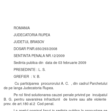
ROMANIA
JUDECATORIA RUPEA
JUDETUL BRASOV
DOSAR P.NR.650/293/2008
SENTINTA PENALA NR.12/2009
Sedinta publica din data de 03 februarie 2009
PRESEDINTE : L. S.
GREFIER : V. B.
Cu participarea procurorului A. C. , din cadrul Parchetului
de pe langa Judecatoria Rupea.
Pe rol fiind solutionarea cauzei penale privind pe inculpatul
B. G. pentru savarsirea infractiunii de lovire sau alte violente
prev. de art.180 al.2 Cod penal.
La apelul nominal facut in sedinta publica la pronuntare se