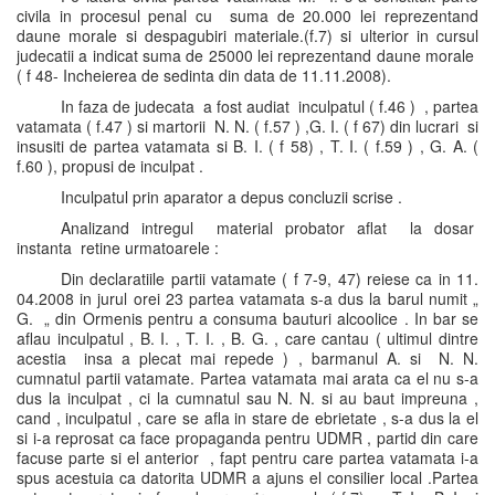
civila in procesul penal cu suma de 20.000 lei reprezentand
daune morale si despagubiri materiale.(f.7) si ulterior in cursul
judecatii a indicat suma de 25000 lei reprezentand daune morale
( f 48- Incheierea de sedinta din data de 11.11.2008).
In faza de judecata a fost audiat inculpatul ( f.46 ) , partea
vatamata ( f.47 ) si martorii N. N. ( f.57 ) ,G. I. ( f 67) din lucrari si
insusiti de partea vatamata si B. I. ( f 58) , T. I. ( f.59 ) , G. A. (
f.60 ), propusi de inculpat .
Inculpatul prin aparator a depus concluzii scrise .
Analizand intregul material probator aflat la dosar
instanta retine urmatoarele :
Din declaratiile partii vatamate ( f 7-9, 47) reiese ca in 11.
04.2008 in jurul orei 23 partea vatamata s-a dus la barul numit „
G. „ din Ormenis pentru a consuma bauturi alcoolice . In bar se
aflau inculpatul , B. I. , T. I. , B. G. , care cantau ( ultimul dintre
acestia insa a plecat mai repede ) , barmanul A. si N. N.
cumnatul partii vatamate. Partea vatamata mai arata ca el nu s-a
dus la inculpat , ci la cumnatul sau N. N. si au baut impreuna ,
cand , inculpatul , care se afla in stare de ebrietate , s-a dus la el
si i-a reprosat ca face propaganda pentru UDMR , partid din care
facuse parte si el anterior , fapt pentru care partea vatamata i-a
spus acestuia ca datorita UDMR a ajuns el consilier local .Partea