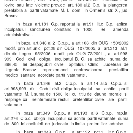
lovire sau late violente prev.de art. 180 al.2 C.p. la plangerea
prealabila a partii vatamate M. I. dom. in Ormenis, str. X , jud.
Brasov.
In baza art.181 C.p. raportat la art.91 lit.c C.p. aplica
inculpatului sanctiunea constand in 1000 lei amenda
administrativa .
In baza art.346 al.2 C.p.p., a art.106 din OUG 150/2002
modif. prin art.unic pct.28 din OUG 107/2005, a art.313 al.1
din din Legea 95/2006 modif. prin OUG 72/2001 , a art.998,
999 Cod civil obliga inculpatul B. G. sa achite suma de
896,45 lei despagubiri civile Spitalului Clinic Judetean de
Urgenta Brasov reprezentand contravaloarea prestatiilor
medico sanitare acordate partii vatamate .
In baza art.346 al.2 C.p.p. a art.14 al.5 C.p.p. si
art.998,999 din Codul civil obliga inculpatul sa achite partii
vatamate M. I. suma de 1500 lei cu titlu de daune morale si
respinge ca neintemeiate restul pretentiilor civile ale partii
vatamate .
In baza art.349 C.p.p., a art.193 al.6 C.p.p. rap.la
art.276 C.p.c. obliga inculpatul sa achite partii vatamate suma
de 800 lei cheltuieli de judecata in limita pretentiilor admise.
In baza art.349 C.p.p. , a art.192 pct.1 lit.c C.p.p.