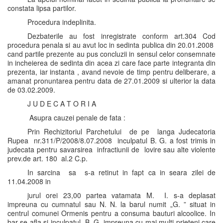
constata lipsa partilor.
Procedura indeplinita.
Dezbaterile au fost inregistrate conform art.304 Cod
procedura penala si au avut loc in sedinta publica din 20.01.2008
cand partile prezente au pus concluzii in sensul celor consemnate
in incheierea de sedinta din acea zi care face parte integranta din
prezenta, iar instanta , avand nevoie de timp pentru deliberare, a
amanat pronuntarea pentru data de 27.01.2009 si ulterior la data
de 03.02.2009.
J U D E C A T O R I A
Asupra cauzei penale de fata :
Prin Rechizitoriul Parchetului de pe langa Judecatoria
Rupea nr.311/P/2008/8.07.2008 inculpatul B. G. a fost trimis in
judecata pentru savarsirea infractiunii de lovire sau alte violente
prev.de art. 180 al.2 C.p.
In sarcina sa s-a retinut in fapt ca in seara zilei de
11.04.2008 in
jurul orei 23,00 partea vatamata M. I. s-a deplasat
impreuna cu cumnatul sau N. N. la barul numit „G. ” situat in
centrul comunei Ormenis pentru a consuma bauturi alcoolice. In
bar se afla si inculpatul B. G. impreuna cu mai multi prieteni care