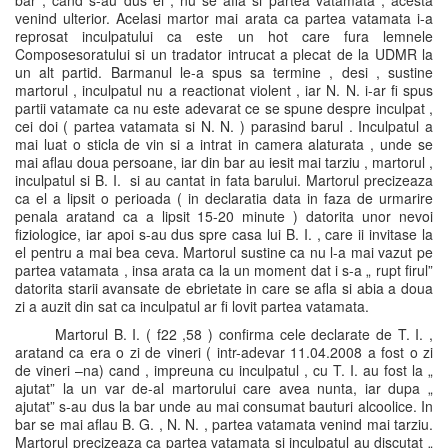
bar , cand s-au dus ei , nu se afla si partea vatamata , acesta
venind ulterior. Acelasi martor mai arata ca partea vatamata i-a
reprosat inculpatului ca este un hot care fura lemnele
Composesoratului si un tradator intrucat a plecat de la UDMR la
un alt partid. Barmanul le-a spus sa termine , desi , sustine
martorul , inculpatul nu a reactionat violent , iar N. N. i-ar fi spus
partii vatamate ca nu este adevarat ce se spune despre inculpat ,
cei doi ( partea vatamata si N. N. ) parasind barul . Inculpatul a
mai luat o sticla de vin si a intrat in camera alaturata , unde se
mai aflau doua persoane, iar din bar au iesit mai tarziu , martorul ,
inculpatul si B. I. si au cantat in fata barului. Martorul precizeaza
ca el a lipsit o perioada ( in declaratia data in faza de urmarire
penala aratand ca a lipsit 15-20 minute ) datorita unor nevoi
fiziologice, iar apoi s-au dus spre casa lui B. I. , care ii invitase la
el pentru a mai bea ceva. Martorul sustine ca nu l-a mai vazut pe
partea vatamata , insa arata ca la un moment dat i s-a „ rupt firul”
datorita starii avansate de ebrietate in care se afla si abia a doua
zi a auzit din sat ca inculpatul ar fi lovit partea vatamata.
Martorul B. I. ( f22 ,58 ) confirma cele declarate de T. I. ,
aratand ca era o zi de vineri ( intr-adevar 11.04.2008 a fost o zi
de vineri –na) cand , impreuna cu inculpatul , cu T. I. au fost la „
ajutat” la un var de-al martorului care avea nunta, iar dupa „
ajutat” s-au dus la bar unde au mai consumat bauturi alcoolice. In
bar se mai aflau B. G. , N. N. , partea vatamata venind mai tarziu.
Martorul precizeaza ca partea vatamata si inculpatul au discutat „