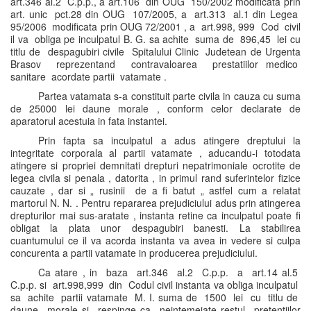
art.346 al.2 C.p.p., a art.106 din OUG 150/2002 modificata prin
art. unic pct.28 din OUG 107/2005, a art.313 al.1 din Legea
95/2006 modificata prin OUG 72/2001 , a art.998, 999 Cod civil
il va obliga pe inculpatul B. G. sa achite suma de 896,45 lei cu
titlu de despagubiri civile Spitalului Clinic Judetean de Urgenta
Brasov reprezentand contravaloarea prestatiilor medico
sanitare acordate partii vatamate .
Partea vatamata s-a constituit parte civila in cauza cu suma
de 25000 lei daune morale , conform celor declarate de
aparatorul acestuia in fata instantei.
Prin fapta sa inculpatul a adus atingere dreptului la
integritate corporala al partii vatamate , aducandu-i totodata
atingere si propriei demnitati drepturi nepatrimoniale ocrotite de
legea civila si penala , datorita , in primul rand suferintelor fizice
cauzate , dar si „ rusinii de a fi batut „ astfel cum a relatat
martorul N. N. . Pentru repararea prejudiciului adus prin atingerea
drepturilor mai sus-aratate , instanta retine ca inculpatul poate fi
obligat la plata unor despagubiri banesti. La stabilirea
cuantumului ce il va acorda instanta va avea in vedere si culpa
concurenta a partii vatamate in producerea prejudiciului.
Ca atare , in baza art.346 al.2 C.p.p. a art.14 al.5
C.p.p. si art.998,999 din Codul civil instanta va obliga inculpatul
sa achite partii vatamate M. I. suma de 1500 lei cu titlu de
daune morale si respinge ca neintemeiate restul pretentiilor