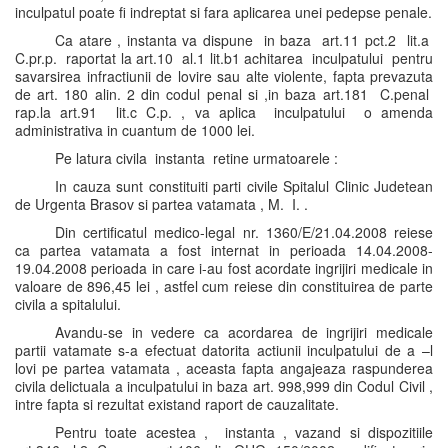
inculpatul poate fi indreptat si fara aplicarea unei pedepse penale.
Ca atare , instanta va dispune in baza art.11 pct.2 lit.a
C.pr.p. raportat la art.10 al.1 lit.b1 achitarea inculpatului pentru
savarsirea infractiunii de lovire sau alte violente, fapta prevazuta
de art. 180 alin. 2 din codul penal si ,in baza art.181 C.penal
rap.la art.91 lit.c C.p. , va aplica inculpatului o amenda
administrativa in cuantum de 1000 lei.
Pe latura civila instanta retine urmatoarele :
In cauza sunt constituiti parti civile Spitalul Clinic Judetean
de Urgenta Brasov si partea vatamata , M. I. .
Din certificatul medico-legal nr. 1360/E/21.04.2008 reiese
ca partea vatamata a fost internat in perioada 14.04.2008-
19.04.2008 perioada in care i-au fost acordate ingrijiri medicale in
valoare de 896,45 lei , astfel cum reiese din constituirea de parte
civila a spitalului.
Avandu-se in vedere ca acordarea de ingrijiri medicale
partii vatamate s-a efectuat datorita actiunii inculpatului de a –l
lovi pe partea vatamata , aceasta fapta angajeaza raspunderea
civila delictuala a inculpatului in baza art. 998,999 din Codul Civil ,
intre fapta si rezultat existand raport de cauzalitate.
Pentru toate acestea , instanta , vazand si dispozitiile