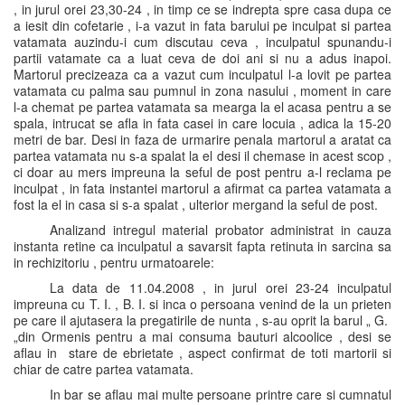
, in jurul orei 23,30-24 , in timp ce se indrepta spre casa dupa ce
a iesit din cofetarie , i-a vazut in fata barului pe inculpat si partea
vatamata auzindu-i cum discutau ceva , inculpatul spunandu-i
partii vatamate ca a luat ceva de doi ani si nu a adus inapoi.
Martorul precizeaza ca a vazut cum inculpatul l-a lovit pe partea
vatamata cu palma sau pumnul in zona nasului , moment in care
l-a chemat pe partea vatamata sa mearga la el acasa pentru a se
spala, intrucat se afla in fata casei in care locuia , adica la 15-20
metri de bar. Desi in faza de urmarire penala martorul a aratat ca
partea vatamata nu s-a spalat la el desi il chemase in acest scop ,
ci doar au mers impreuna la seful de post pentru a-l reclama pe
inculpat , in fata instantei martorul a afirmat ca partea vatamata a
fost la el in casa si s-a spalat , ulterior mergand la seful de post.
Analizand intregul material probator administrat in cauza
instanta retine ca inculpatul a savarsit fapta retinuta in sarcina sa
in rechizitoriu , pentru urmatoarele:
La data de 11.04.2008 , in jurul orei 23-24 inculpatul
impreuna cu T. I. , B. I. si inca o persoana venind de la un prieten
pe care il ajutasera la pregatirile de nunta , s-au oprit la barul „ G.
„din Ormenis pentru a mai consuma bauturi alcoolice , desi se
aflau in stare de ebrietate , aspect confirmat de toti martorii si
chiar de catre partea vatamata.
In bar se aflau mai multe persoane printre care si cumnatul