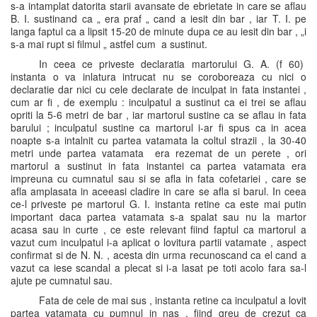
s-a intamplat datorita starii avansate de ebrietate in care se aflau
B. I. sustinand ca „ era praf „ cand a iesit din bar , iar T. I. pe
langa faptul ca a lipsit 15-20 de minute dupa ce au iesit din bar , „i
s-a mai rupt si filmul „ astfel cum a sustinut.
In ceea ce priveste declaratia martorului G. A. (f 60)
instanta o va inlatura intrucat nu se coroboreaza cu nici o
declaratie dar nici cu cele declarate de inculpat in fata instantei ,
cum ar fi , de exemplu : inculpatul a sustinut ca ei trei se aflau
opriti la 5-6 metri de bar , iar martorul sustine ca se aflau in fata
barului ; inculpatul sustine ca martorul i-ar fi spus ca in acea
noapte s-a intalnit cu partea vatamata la coltul strazii , la 30-40
metri unde partea vatamata era rezemat de un perete , ori
martorul a sustinut in fata instantei ca partea vatamata era
impreuna cu cumnatul sau si se afla in fata cofetariei , care se
afla amplasata in aceeasi cladire in care se afla si barul. In ceea
ce-l priveste pe martorul G. I. instanta retine ca este mai putin
important daca partea vatamata s-a spalat sau nu la martor
acasa sau in curte , ce este relevant fiind faptul ca martorul a
vazut cum inculpatul i-a aplicat o lovitura partii vatamate , aspect
confirmat si de N. N. , acesta din urma recunoscand ca el cand a
vazut ca iese scandal a plecat si i-a lasat pe toti acolo fara sa-l
ajute pe cumnatul sau.
Fata de cele de mai sus , instanta retine ca inculpatul a lovit
partea vatamata cu pumnul in nas , fiind greu de crezut ca