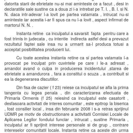
datorita starii de ebrietate nu-si mai aminteste ce a facut , desi in
declaratiile sale sustine ca a doua zi i-a intrebat pe T. I. , B. I. si N.
N. daca intr-adevar l-a lovit pe partea vatamata , intrucat nu-si
aminteste iar acestia i-ar fi spus ca nu l-a lovit , aspect infirmat de
martorul N. N. .
Instanta retine ca inculpatul a savarsit fapta pentru care a
fost trimis in judecata , cu intentie indirecta astfel desi a prevazut
rezultatul faptei sale insa nu a urmarit sa-l produca totusi a
acceptat posibilitatea producerii lui.
Cu toate acestea instanta retine ca si partea vatamata l-a
provocat pe inculpat prin cuvintele pe care i le-a adresat ,
amandoi avand o culpa in producerea incidentului ,starea de
ebrietate a amandurora , fara a constitui o scuza , a contribuit si
ea la degenerarea discutiilor.
Din fisa de cazier ( f 23) reiese ca inculpatul se afla la prima
tangenta cu legea penala , din caracterizarea efectuata de
Primaria Ormenis (f 25) reiesind ca inculpatul este casatorit ,
desfasoara activitati de interes comunitar , este epitrop la biserica
, fost consilier local , insa din februarie 2008 i s-a retras sprijinul
UDMR pe motiv de obstructionare a activitatii Comisiei Locale de
Aplicarea Legilor fondului funciar , intrucat , sustine Primaria ,
inculpatul ar fi sprijinit interese personale si de grup , contrare
intereselor comunitatii locale. Instanta retine ca aceste din urma