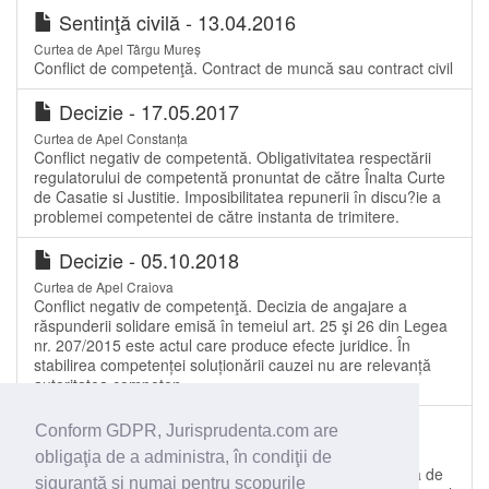
Sentinţă civilă - 13.04.2016
Curtea de Apel Târgu Mureș
Conflict de competenţă. Contract de muncă sau contract civil
Decizie - 17.05.2017
Curtea de Apel Constanța
Conflict negativ de competentă. Obligativitatea respectării
regulatorului de competentă pronuntat de către Înalta Curte
de Casatie si Justitie. Imposibilitatea repunerii în discu?ie a
problemei competentei de către instanta de trimitere.
Decizie - 05.10.2018
Curtea de Apel Craiova
Conflict negativ de competenţă. Decizia de angajare a
răspunderii solidare emisă în temeiul art. 25 şi 26 din Legea
nr. 207/2015 este actul care produce efecte juridice. În
stabilirea competenței soluționării cauzei nu are relevanță
autoritatea competen
Decizie - 22.07.2015
Conform GDPR, Jurisprudenta.com are
Curtea de Apel Constanța
obligaţia de a administra, în condiţii de
Soluţionare conflict negativ de competenţă. Competenţa de
siguranţă şi numai pentru scopurile