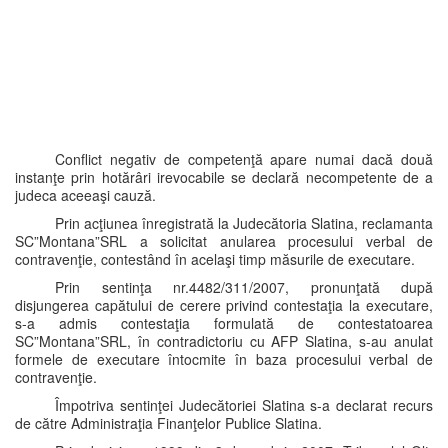
Conflict negativ de competenţă apare numai dacă două
instanţe prin hotărâri irevocabile se declară necompetente de a
judeca aceeaşi cauză.
Prin acţiunea înregistrată la Judecătoria Slatina, reclamanta
SC”Montana”SRL a solicitat anularea procesului verbal de
contravenţie, contestând în acelaşi timp măsurile de executare.
Prin sentinţa nr.4482/311/2007, pronunţată după
disjungerea capătului de cerere privind contestaţia la executare,
s-a admis contestaţia formulată de contestatoarea
SC”Montana”SRL, în contradictoriu cu AFP Slatina, s-au anulat
formele de executare întocmite în baza procesului verbal de
contravenţie.
Împotriva sentinţei Judecătoriei Slatina s-a declarat recurs
de către Administraţia Finanţelor Publice Slatina.