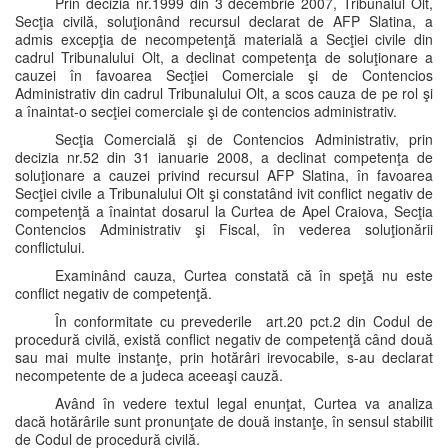
Prin decizia nr.1999 din 3 decembrie 2007, Tribunalul Olt,
Secţia civilă, soluţionând recursul declarat de AFP Slatina, a
admis excepţia de necompetenţă materială a Secţiei civile din
cadrul Tribunalului Olt, a declinat competenţa de soluţionare a
cauzei în favoarea Secţiei Comerciale şi de Contencios
Administrativ din cadrul Tribunalului Olt, a scos cauza de pe rol şi
a înaintat-o secţiei comerciale şi de contencios administrativ.
Secţia Comercială şi de Contencios Administrativ, prin
decizia nr.52 din 31 ianuarie 2008, a declinat competenţa de
soluţionare a cauzei privind recursul AFP Slatina, în favoarea
Secţiei civile a Tribunalului Olt şi constatând ivit conflict negativ de
competenţă a înaintat dosarul la Curtea de Apel Craiova, Secţia
Contencios Administrativ şi Fiscal, în vederea soluţionării
conflictului.
Examinând cauza, Curtea constată că în speţă nu este
conflict negativ de competenţă.
În conformitate cu prevederile art.20 pct.2 din Codul de
procedură civilă, există conflict negativ de competenţă când două
sau mai multe instanţe, prin hotărâri irevocabile, s-au declarat
necompetente de a judeca aceeaşi cauză.
Având în vedere textul legal enunţat, Curtea va analiza
dacă hotărârile sunt pronunţate de două instanţe, în sensul stabilit
de Codul de procedură civilă.