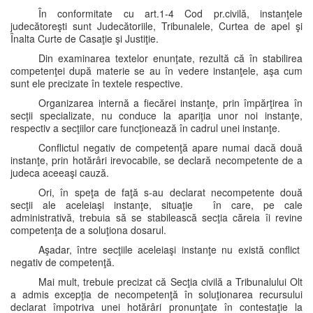
În conformitate cu art.1-4 Cod pr.civilă, instanţele
judecătoreşti sunt Judecătoriile, Tribunalele, Curtea de apel şi
Înalta Curte de Casaţie şi Justiţie.
Din examinarea textelor enunţate, rezultă că în stabilirea
competenţei după materie se au în vedere instanţele, aşa cum
sunt ele precizate în textele respective.
Organizarea internă a fiecărei instanţe, prin împărţirea în
secţii specializate, nu conduce la apariţia unor noi instanţe,
respectiv a secţiilor care funcţionează în cadrul unei instanţe.
Conflictul negativ de competenţă apare numai dacă două
instanţe, prin hotărâri irevocabile, se declară necompetente de a
judeca aceeaşi cauză.
Ori, în speţa de faţă s-au declarat necompetente două
secţii ale aceleiaşi instanţe, situaţie în care, pe cale
administrativă, trebuia să se stabilească secţia căreia îi revine
competenţa de a soluţiona dosarul.
Aşadar, între secţiile aceleiaşi instanţe nu există conflict
negativ de competenţă.
Mai mult, trebuie precizat că Secţia civilă a Tribunalului Olt
a admis excepţia de necompetenţă în soluţionarea recursului
declarat împotriva unei hotărâri pronunţate în contestaţie la