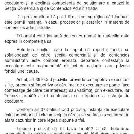
executare şi a declinat competenţa de soluţionare a cauzei la
Secţia Comercială şi de Contencios Administrativ.
Din prevederile art.2 pct.1 lit.d, c.pc, se reţine că tribunalul
este primă instanţă în cazul proceselor şi cererilor în materie de
contencios administrativ.
Tribunalul este instanţă de recurs numai în materiile date
expres în competenţa sa.
Referirea secţiei civile la faptul că raportul juridic se
soluţionează de către secţia comercială şi de contencios
administrativ este complet eronată, deoarece contestaţia la
executare este reglementată distinct de acţiunile care privesc
fondul unei cauze.
Astfel, art.399 Cod pr.civilă prevede că împotriva executării
silite, precum şi împotriva oricărui act de executare se poate face
contestaţie de către cei interesaţi sau vătămaţi prin executare, iar
în baza art.400 alin.1 contestaţia se introduce la instanţa de
executare.
Conform art.373 alin.2 Cod pr.civilă, instanţa de executare
este judecătoria în circumscripţia căreia se va face executarea, în
afara cazurilor în care legea dispune altfel.
Trebuie precizat că în baza art.402 alin.2, hotărârea
pronunţată cu privire la contestaţie se dă fără drept de apel,