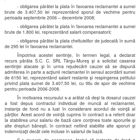
- obligarea pârâtei la plata în favoarea reclamantei a sumei
brute de 3.407,50 lei reprezentând sporul de vechime pentru
perioada septembrie 2006 – decembrie 2008;
- obligarea pârâtei la plata în favoarea reclamantei a sumei
brute de 1.800 lei, reprezentând salarii compensatorii;
- obligarea pârâtei la plata cheltuielilor de judecată în sumă
de 295 lei în favoarea reclamantei.
Împotriva acestei sentinţe, în termen legal, a declarat
recurs pârâta S.C. C. SRL Târgu-Mureş şi a solicitat casarea
sentinţei atacate şi în urma rejudecării cauzei să se dispună
admiterea în parte a acţiunii reclamantei în sensul acordării sumei
de 6150 lei, reprezentând salarii restante şi respingerea petitului
privind plata sumei de 3.407,50 lei, cu titlu de spor de vechime
pentru perioada 2006-2008.
În motivarea recursului s-a arătat că deşi la dosarul cauzei
a fost depus contractul individual de muncă al reclamantei,
instanţa de fond nu a luat în considerare acordul de voinţă al
părţilor. Acest acord de voinţă cuprins în contract s-a referit doar
la stabilirea unui salariu de bază care conţinea toate sporurile şi
alte drepturi băneşti, în contract nefiind stabilite alte sporuri şi
indemnizaţii decât cele incluse în salariul de bază.