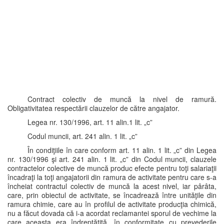
Contract colectiv de muncă la nivel de ramură.
Obligativitatea respectării clauzelor de către angajator.
Legea nr. 130/1996, art. 11 alin.1 lit. „c”
Codul muncii, art. 241 alin. 1 lit. „c”
În condiţiile în care conform art. 11 alin. 1 lit. „c” din Legea
nr. 130/1996 şi art. 241 alin. 1 lit. „c” din Codul muncii, clauzele
contractelor colective de muncă produc efecte pentru toţi salariaţii
încadraţi la toţi angajatorii din ramura de activitate pentru care s-a
încheiat contractul colectiv de muncă la acest nivel, iar pârâta,
care, prin obiectul de activitate, se încadrează între unităţile din
ramura chimie, care au în profilul de activitate producţia chimică,
nu a făcut dovada că i-a acordat reclamantei sporul de vechime la
care aceasta era îndreptăţită, în conformitate cu prevederile