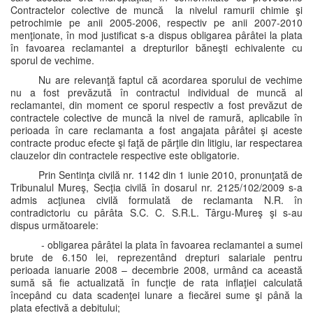
Contractelor colective de muncă la nivelul ramurii chimie şi
petrochimie pe anii 2005-2006, respectiv pe anii 2007-2010
menţionate, în mod justificat s-a dispus obligarea pârâtei la plata
în favoarea reclamantei a drepturilor băneşti echivalente cu
sporul de vechime.
Nu are relevanţă faptul că acordarea sporului de vechime
nu a fost prevăzută în contractul individual de muncă al
reclamantei, din moment ce sporul respectiv a fost prevăzut de
contractele colective de muncă la nivel de ramură, aplicabile în
perioada în care reclamanta a fost angajata pârâtei şi aceste
contracte produc efecte şi faţă de părţile din litigiu, iar respectarea
clauzelor din contractele respective este obligatorie.
Prin Sentinţa civilă nr. 1142 din 1 iunie 2010, pronunţată de
Tribunalul Mureş, Secţia civilă în dosarul nr. 2125/102/2009 s-a
admis acţiunea civilă formulată de reclamanta N.R. în
contradictoriu cu pârâta S.C. C. S.R.L. Târgu-Mureş şi s-au
dispus următoarele:
- obligarea pârâtei la plata în favoarea reclamantei a sumei
brute de 6.150 lei, reprezentând drepturi salariale pentru
perioada ianuarie 2008 – decembrie 2008, urmând ca această
sumă să fie actualizată în funcţie de rata inflaţiei calculată
începând cu data scadenţei lunare a fiecărei sume şi până la
plata efectivă a debitului;