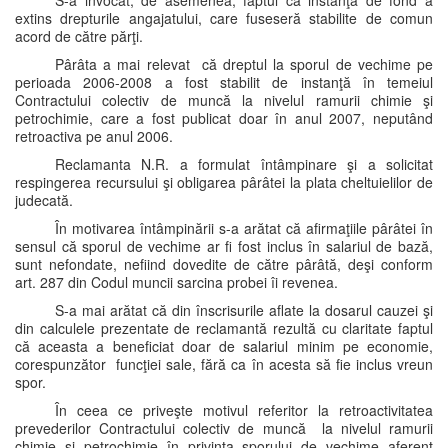
S-a invocat, de asemenea, faptul că instanţa de fond a
extins drepturile angajatului, care fuseseră stabilite de comun
acord de către părţi.
Pârâta a mai relevat că dreptul la sporul de vechime pe
perioada 2006-2008 a fost stabilit de instanţă în temeiul
Contractului colectiv de muncă la nivelul ramurii chimie şi
petrochimie, care a fost publicat doar în anul 2007, neputând
retroactiva pe anul 2006.
Reclamanta N.R. a formulat întâmpinare şi a solicitat
respingerea recursului şi obligarea pârâtei la plata cheltuielilor de
judecată.
În motivarea întâmpinării s-a arătat că afirmaţiile pârâtei în
sensul că sporul de vechime ar fi fost inclus în salariul de bază,
sunt nefondate, nefiind dovedite de către pârâtă, deşi conform
art. 287 din Codul muncii sarcina probei îi revenea.
S-a mai arătat că din înscrisurile aflate la dosarul cauzei şi
din calculele prezentate de reclamantă rezultă cu claritate faptul
că aceasta a beneficiat doar de salariul minim pe economie,
corespunzător funcţiei sale, fără ca în acesta să fie inclus vreun
spor.
În ceea ce priveşte motivul referitor la retroactivitatea
prevederilor Contractului colectiv de muncă la nivelul ramurii
chimie şi petrochimie în privinţa sporului de vechime aferent