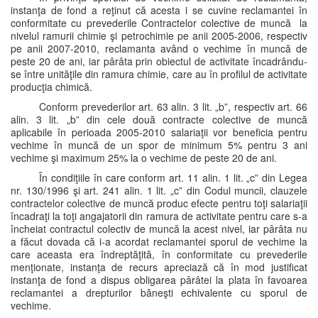
instanţa de fond a reţinut că acesta i se cuvine reclamantei în
conformitate cu prevederile Contractelor colective de muncă la
nivelul ramurii chimie şi petrochimie pe anii 2005-2006, respectiv
pe anii 2007-2010, reclamanta având o vechime în muncă de
peste 20 de ani, iar pârâta prin obiectul de activitate încadrându-
se între unităţile din ramura chimie, care au în profilul de activitate
producţia chimică.
Conform prevederilor art. 63 alin. 3 lit. „b”, respectiv art. 66
alin. 3 lit. „b” din cele două contracte colective de muncă
aplicabile în perioada 2005-2010 salariaţii vor beneficia pentru
vechime în muncă de un spor de minimum 5% pentru 3 ani
vechime şi maximum 25% la o vechime de peste 20 de ani.
În condiţiile în care conform art. 11 alin. 1 lit. „c” din Legea
nr. 130/1996 şi art. 241 alin. 1 lit. „c” din Codul muncii, clauzele
contractelor colective de muncă produc efecte pentru toţi salariaţii
încadraţi la toţi angajatorii din ramura de activitate pentru care s-a
încheiat contractul colectiv de muncă la acest nivel, iar pârâta nu
a făcut dovada că i-a acordat reclamantei sporul de vechime la
care aceasta era îndreptăţită, în conformitate cu prevederile
menţionate, instanţa de recurs apreciază că în mod justificat
instanţa de fond a dispus obligarea pârâtei la plata în favoarea
reclamantei a drepturilor băneşti echivalente cu sporul de
vechime.