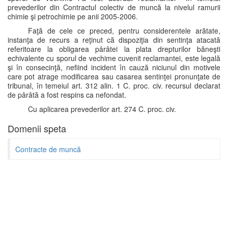
prevederilor din Contractul colectiv de muncă la nivelul ramurii
chimie şi petrochimie pe anii 2005-2006.
Faţă de cele ce preced, pentru considerentele arătate,
instanţa de recurs a reţinut că dispoziţia din sentinţa atacată
referitoare la obligarea pârâtei la plata drepturilor băneşti
echivalente cu sporul de vechime cuvenit reclamantei, este legală
şi în consecinţă, nefiind incident în cauză niciunul din motivele
care pot atrage modificarea sau casarea sentinţei pronunţate de
tribunal, în temeiul art. 312 alin. 1 C. proc. civ. recursul declarat
de pârâtă a fost respins ca nefondat.
Cu aplicarea prevederilor art. 274 C. proc. civ.
Domenii speta
Contracte de muncă