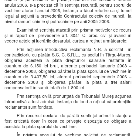
anului 2006, s-a precizat că în sentinţa recurată, pentru sporul de
vechime aferent anului 2006, instanţa a făcut referire ca şi temei
legal al acţiunii la prevederile Contractului colectiv de muncă la
nivelul ramurii chimie şi petrochimie pe anii 2005-2006.
Examinând sentinţa atacată prin prisma motivelor de recurs
şi în raport de prevederile art. 3041 C. proc. civ. şi având în
vedere actele şi lucrările dosarului, curtea a reţinut următoarele:
Prin acţiunea introductivă reclamanta N.R. a solicitat în
contradictoriu cu pârâta S.C. C. S.R.L., cu sediul în Târgu-Mureş,
obligarea acesteia la plata drepturilor salariale restante în
cuantum de 6.150 lei brut, aferente perioadei ianuarie 2008 –
decembrie 2008, obligarea pârâtei la plata sporului de vechime în
cuantum de 3.407,50 lei, aferent perioadei septembrie 2006 –
decembrie 2008 şi obligarea pârâtei la plata a trei salarii
compensatorii în sumă totală de 1.800 lei.
Prin sentinţa civilă pronunţată de Tribunalul Mureş acţiunea
introductivă a fost admisă, instanţa de fond a reţinut că pretenţiile
reclamantei sunt fondate.
Prin recursul declarat de pârâtă sentinţei primei instanţe a
fost criticată doar în ceea ce priveşte dispoziţia de obligare a
acesteia la plata sporului de vechime.
În privinţa sporului de vechime solicitat de reclamantă,