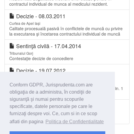
contractul individual de munca al medicului rezident.
Decizie - 08.03.2011
Curtea de Apel Iași
Calitate procesuală pasivă în conflictele de muncă cu privire
la executarea şi încetarea contractului individual de muncă
Sentinţă civilă - 17.04.2014
Tribunalul Gorj
Contestaţie decizie de concediere
Decizie - 19.07.2012
Curtea de Apel Târgu Mureș
Litigiu de muncă - drepturi băneşti. Recurs împotriva
Conform GDPR, Jurisprudenta.com are
Încheierii de suspendare formulată în temeiul art. 244 alin. 1
obligaţia de a administra, în condiţii de
pct. 1 Cod procedură civilă
siguranţă şi numai pentru scopurile
Sentinţă civilă - 29.11.2017
specificate, datele personale pe care le
Tribunalul Vaslui
furnizaţi despre voi. Ce, cum si in ce scop
acţiune în răspundere patrimonială
aflati din pagina
Politica de Confidentialitate