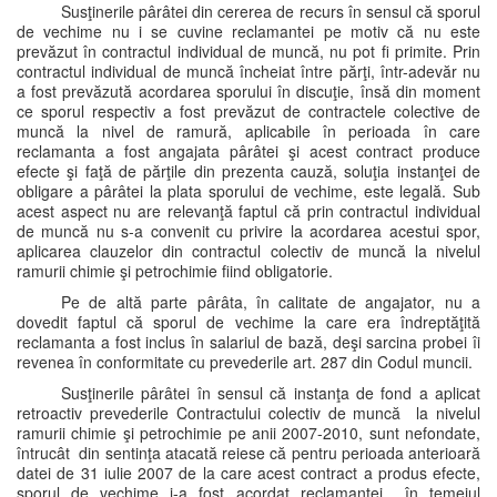
Susţinerile pârâtei din cererea de recurs în sensul că sporul
de vechime nu i se cuvine reclamantei pe motiv că nu este
prevăzut în contractul individual de muncă, nu pot fi primite. Prin
contractul individual de muncă încheiat între părţi, într-adevăr nu
a fost prevăzută acordarea sporului în discuţie, însă din moment
ce sporul respectiv a fost prevăzut de contractele colective de
muncă la nivel de ramură, aplicabile în perioada în care
reclamanta a fost angajata pârâtei şi acest contract produce
efecte şi faţă de părţile din prezenta cauză, soluţia instanţei de
obligare a pârâtei la plata sporului de vechime, este legală. Sub
acest aspect nu are relevanţă faptul că prin contractul individual
de muncă nu s-a convenit cu privire la acordarea acestui spor,
aplicarea clauzelor din contractul colectiv de muncă la nivelul
ramurii chimie şi petrochimie fiind obligatorie.
Pe de altă parte pârâta, în calitate de angajator, nu a
dovedit faptul că sporul de vechime la care era îndreptăţită
reclamanta a fost inclus în salariul de bază, deşi sarcina probei îi
revenea în conformitate cu prevederile art. 287 din Codul muncii.
Susţinerile pârâtei în sensul că instanţa de fond a aplicat
retroactiv prevederile Contractului colectiv de muncă la nivelul
ramurii chimie şi petrochimie pe anii 2007-2010, sunt nefondate,
întrucât din sentinţa atacată reiese că pentru perioada anterioară
datei de 31 iulie 2007 de la care acest contract a produs efecte,
sporul de vechime i-a fost acordat reclamantei în temeiul