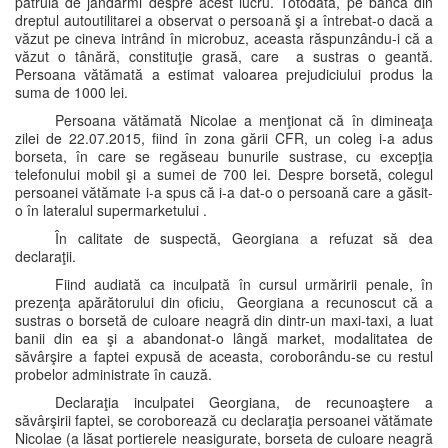
patrulă de jandarmi despre acest lucru. Totodată, pe bancă din
dreptul autoutilitarei a observat o persoană şi a întrebat-o dacă a
văzut pe cineva intrând în microbuz, aceasta răspunzându-i că a
văzut o tânără, constituţie grasă, care a sustras o geantă.
Persoana vătămată a estimat valoarea prejudiciului produs la
suma de 1000 lei.
Persoana vătămată Nicolae a menţionat că în dimineaţa
zilei de 22.07.2015, fiind în zona gării CFR, un coleg i-a adus
borseta, în care se regăseau bunurile sustrase, cu excepţia
telefonului mobil şi a sumei de 700 lei. Despre borsetă, colegul
persoanei vătămate i-a spus că i-a dat-o o persoană care a găsit-
o în lateralul supermarketului .
În calitate de suspectă, Georgiana a refuzat să dea
declaraţii.
Fiind audiată ca inculpată în cursul urmăririi penale, în
prezenţa apărătorului din oficiu, Georgiana a recunoscut că a
sustras o borsetă de culoare neagră din dintr-un maxi-taxi, a luat
banii din ea şi a abandonat-o lângă market, modalitatea de
săvârşire a faptei expusă de aceasta, coroborându-se cu restul
probelor administrate în cauză.
Declaraţia inculpatei Georgiana, de recunoaştere a
săvârşirii faptei, se coroborează cu declaraţia persoanei vătămate
Nicolae (a lăsat portierele neasigurate, borseta de culoare neagră