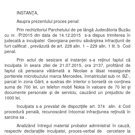
INSTANŢA,
Asupra prezentului proces penal:
Prin rechizitoriul Parchetului de pe lângă Judecătoria Buzău
cu nr. /P/2015 din data de 14.12.2015 s-a dispus trimiterea în
judecată a inculpatei Georgiana pentru săvârşirea infracţiunii de
furt calificat , prevăzută de art. 228 alin. 1 – 229 alin. 1 lit. b Cod
penal.
Prin actul de sesizare al instanţei s-a reţinut faptul că
inculpata în seara zilei de 21.07.2015, ora 2137, profitând de
faptul că persoana vătămată a Nicolae a lăsat neasigurate
portierele microbuzului marca Mercedes, înmatriculat sub nr. BZ-,
parcat în zona Gării, a sustras din interior o borsetă ce conţinea
suma de 700 lei, un telefon mobil Nokia în valoare de 70 lei şi
documente personale şi de serviciu, cauzând un prejudiciu de
1000 lei,
Inculpata s-a prevalat de dispoziţiile art. 374 alin. 4 Cod
procedură penală, recunoscând întocmai infracţiunea reţinută în
sarcina sa .
Analizând întregul material probator administrat în cauză,
respectiv declaraţiile inculpatei, proces-verbal de cercetare la