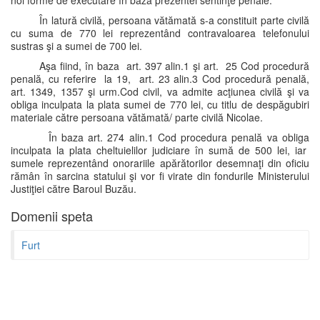
noi forme de executare în baza prezentei sentinţe penale.
În latură civilă, persoana vătămată s-a constituit parte civilă
cu suma de 770 lei reprezentând contravaloarea telefonului
sustras şi a sumei de 700 lei.
Aşa fiind, în baza art. 397 alin.1 şi art. 25 Cod procedură
penală, cu referire la 19, art. 23 alin.3 Cod procedură penală,
art. 1349, 1357 şi urm.Cod civil, va admite acţiunea civilă şi va
obliga inculpata la plata sumei de 770 lei, cu titlu de despăgubiri
materiale către persoana vătămată/ parte civilă Nicolae.
În baza art. 274 alin.1 Cod procedura penală va obliga
inculpata la plata cheltuielilor judiciare în sumă de 500 lei, iar
sumele reprezentând onorariile apărătorilor desemnaţi din oficiu
rămân în sarcina statului şi vor fi virate din fondurile Ministerului
Justiţiei către Baroul Buzău.
Domenii speta
Furt