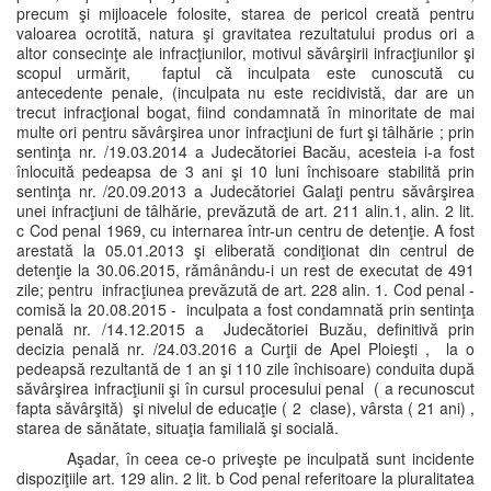
precum şi mijloacele folosite, starea de pericol creată pentru
valoarea ocrotită, natura şi gravitatea rezultatului produs ori a
altor consecinţe ale infracţiunilor, motivul săvârşirii infracţiunilor şi
scopul urmărit, faptul că inculpata este cunoscută cu
antecedente penale, (inculpata nu este recidivistă, dar are un
trecut infracţional bogat, fiind condamnată în minoritate de mai
multe ori pentru săvârşirea unor infracţiuni de furt şi tâlhărie ; prin
sentinţa nr. /19.03.2014 a Judecătoriei Bacău, acesteia i-a fost
înlocuită pedeapsa de 3 ani şi 10 luni închisoare stabilită prin
sentinţa nr. /20.09.2013 a Judecătoriei Galaţi pentru săvârşirea
unei infracţiuni de tâlhărie, prevăzută de art. 211 alin.1, alin. 2 lit.
c Cod penal 1969, cu internarea într-un centru de detenţie. A fost
arestată la 05.01.2013 şi eliberată condiţionat din centrul de
detenţie la 30.06.2015, rămânându-i un rest de executat de 491
zile; pentru infracţiunea prevăzută de art. 228 alin. 1. Cod penal -
comisă la 20.08.2015 - inculpata a fost condamnată prin sentinţa
penală nr. /14.12.2015 a Judecătoriei Buzău, definitivă prin
decizia penală nr. /24.03.2016 a Curţii de Apel Ploieşti , la o
pedeapsă rezultantă de 1 an şi 110 zile închisoare) conduita după
săvârşirea infracţiunii şi în cursul procesului penal ( a recunoscut
fapta săvârşită) şi nivelul de educaţie ( 2 clase), vârsta ( 21 ani) ,
starea de sănătate, situaţia familială şi socială.
Aşadar, în ceea ce-o priveşte pe inculpată sunt incidente
dispoziţiile art. 129 alin. 2 lit. b Cod penal referitoare la pluralitatea