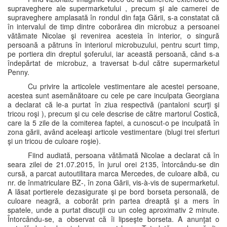
supraveghere ale supermarketului , precum şi ale camerei de
supraveghere amplasată în rondul din faţa Gării, s-a constatat că
în intervalul de timp dintre coborârea din microbuz a persoanei
vătămate Nicolae şi revenirea acesteia în interior, o singură
persoană a pătruns în interiorul microbuzului, pentru scurt timp,
pe portiera din dreptul şoferului, iar această persoană, când s-a
îndepărtat de microbuz, a traversat b-dul către supermarketul
Penny.
Cu privire la articolele vestimentare ale acestei persoane,
acestea sunt asemănătoare cu cele pe care inculpata Georgiana
a declarat că le-a purtat în ziua respectivă (pantaloni scurţi şi
tricou roşi ), precum şi cu cele descrise de către martorul Costică,
care la 5 zile de la comiterea faptei, a cunoscut-o pe inculpată în
zona gării, având aceleaşi articole vestimentare (blugi trei sferturi
şi un tricou de culoare roşie).
Fiind audiată, persoana vătămată Nicolae a declarat că în
seara zilei de 21.07.2015, în jurul orei 2135, întorcându-se din
cursă, a parcat autoutilitara marca Mercedes, de culoare albă, cu
nr. de înmatriculare BZ-, în zona Gării, vis-à-vis de supermarketul.
A lăsat portierele dezasigurate şi pe bord borseta personală, de
culoare neagră, a coborât prin partea dreaptă şi a mers în
spatele, unde a purtat discuţii cu un coleg aproximativ 2 minute.
Întorcându-se, a observat că îi lipseşte borseta. A anunţat o