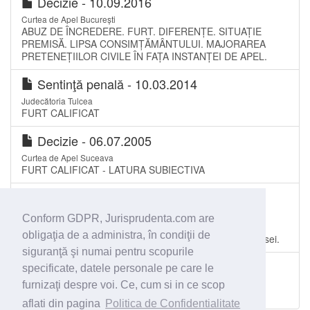
Decizie - 10.09.2016
Curtea de Apel București
ABUZ DE ÎNCREDERE. FURT. DIFERENȚE. SITUAȚIE
PREMISĂ. LIPSA CONSIMȚĂMÂNTULUI. MAJORAREA
PRETENEȚIILOR CIVILE ÎN FAȚA INSTANȚEI DE APEL.
Sentinţă penală - 10.03.2014
Judecătoria Tulcea
FURT CALIFICAT
Decizie - 06.07.2005
Curtea de Apel Suceava
FURT CALIFICAT - LATURA SUBIECTIVA
Sentinţă penală - 17.01.2012
Judecătoria Sectorul 3 București
Conform GDPR, Jurisprudenta.com are
Furt calificat comis într-un mijloc de transport in comun.
obligaţia de a administra, în condiţii de
recunoaşterea faptei. Individualizarea judiciara a pedepsei.
siguranţă şi numai pentru scopurile
Sentinţă penală - 13.09.2010
specificate, datele personale pe care le
Judecătoria Buhuși
furnizaţi despre voi. Ce, cum si in ce scop
Furtul calificat
aflati din pagina
Politica de Confidentialitate