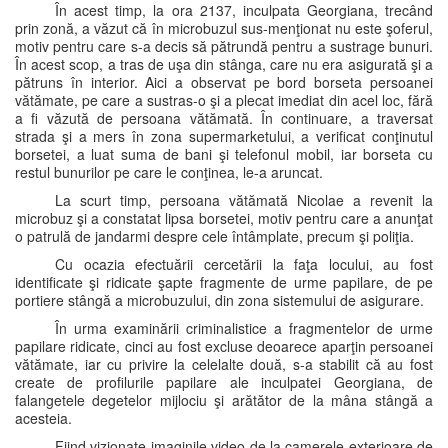
În acest timp, la ora 2137, inculpata Georgiana, trecând
prin zonă, a văzut că în microbuzul sus-menţionat nu este şoferul,
motiv pentru care s-a decis să pătrundă pentru a sustrage bunuri.
În acest scop, a tras de uşa din stânga, care nu era asigurată şi a
pătruns în interior. Aici a observat pe bord borseta persoanei
vătămate, pe care a sustras-o şi a plecat imediat din acel loc, fără
a fi văzută de persoana vătămată. În continuare, a traversat
strada şi a mers în zona supermarketului, a verificat conţinutul
borsetei, a luat suma de bani şi telefonul mobil, iar borseta cu
restul bunurilor pe care le conţinea, le-a aruncat.
La scurt timp, persoana vătămată Nicolae a revenit la
microbuz şi a constatat lipsa borsetei, motiv pentru care a anunţat
o patrulă de jandarmi despre cele întâmplate, precum şi poliţia.
Cu ocazia efectuării cercetării la faţa locului, au fost
identificate şi ridicate şapte fragmente de urme papilare, de pe
portiere stângă a microbuzului, din zona sistemului de asigurare.
În urma examinării criminalistice a fragmentelor de urme
papilare ridicate, cinci au fost excluse deoarece aparţin persoanei
vătămate, iar cu privire la celelalte două, s-a stabilit că au fost
create de profilurile papilare ale inculpatei Georgiana, de
falangetele degetelor mijlociu şi arătător de la mâna stângă a
acesteia.
Fiind vizionate imaginile video de la camerele exterioare de