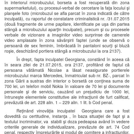
în interiorul microbuzului, borseta a fost recuperată din zona
supermarketului), cu procesul-verbal de cercetare la faţa locului şi
planşele foto (microbuzul se afla parcat în zona indicată de către
inculpată), cu raportul de constatare criminalistică nr. /31.07.2015
(două fragmente de urme papilare, identificate pe uşa din partea
stângă a microbuzului aparţin inculpatei), precum şi cu procesele
verbale de vizionare a imaginilor video surprinse de camerele
video amplasate în zona săvârşirii faptei (unde se observă o
persoană de sex feminin, îmbrăcată în pantaloni scurţi şi bluză
roşie, deschizând portiera stângă a microbuzului la ora 2137).
În drept, fapta inculpatei Georgiana, constând în aceea că
în seara zilei de 21.07.2015, ora 2137, profitând de faptul că
persoana vătămată Nicolae a lăsat neasigurate portierele
microbuzului marca Mercedes, înmatriculat sub nr. BZ-, parcat în
zona Gării a sustras din interior o borsetă ce conţinea suma de
700 lei, un telefon mobil Nokia în valoare de 70 lei şi documente
personale şi de serviciu, cauzând un prejudiciu de 1000 lei,
întruneşte elementele constitutive ale infracţiunii de furt calificat,
prevăzută de art. 228 alin. 1 – 229 alin. 1 lit. b Cod penal.
Reţinând vinovăţia inculpatei Georgiana care a fost
dovedită cu certitudine, instanţa , în baza situaţiei de fapt şi a
textului incriminator, va stabili şi doza pedeapsa având în vedere
criteriile generale de individualizare, prevăzute de art. 74 Cod
penal, respectiv împrejurările şi modul de comitere a infracţiunilor,