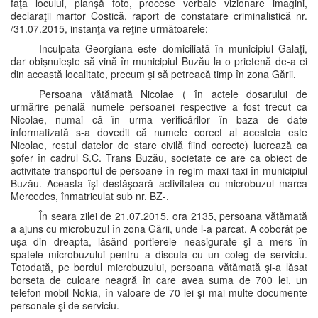
faţa locului, planşă foto, procese verbale vizionare imagini,
declaraţii martor Costică, raport de constatare criminalistică nr.
/31.07.2015, instanţa va reţine următoarele:
Inculpata Georgiana este domiciliată în municipiul Galaţi,
dar obişnuieşte să vină în municipiul Buzău la o prietenă de-a ei
din această localitate, precum şi să petreacă timp în zona Gării.
Persoana vătămată Nicolae ( în actele dosarului de
urmărire penală numele persoanei respective a fost trecut ca
Nicolae, numai că în urma verificărilor în baza de date
informatizată s-a dovedit că numele corect al acesteia este
Nicolae, restul datelor de stare civilă fiind corecte) lucrează ca
şofer în cadrul S.C. Trans Buzău, societate ce are ca obiect de
activitate transportul de persoane în regim maxi-taxi în municipiul
Buzău. Aceasta îşi desfăşoară activitatea cu microbuzul marca
Mercedes, înmatriculat sub nr. BZ-.
În seara zilei de 21.07.2015, ora 2135, persoana vătămată
a ajuns cu microbuzul în zona Gării, unde l-a parcat. A coborât pe
uşa din dreapta, lăsând portierele neasigurate şi a mers în
spatele microbuzului pentru a discuta cu un coleg de serviciu.
Totodată, pe bordul microbuzului, persoana vătămată şi-a lăsat
borseta de culoare neagră în care avea suma de 700 lei, un
telefon mobil Nokia, în valoare de 70 lei şi mai multe documente
personale şi de serviciu.