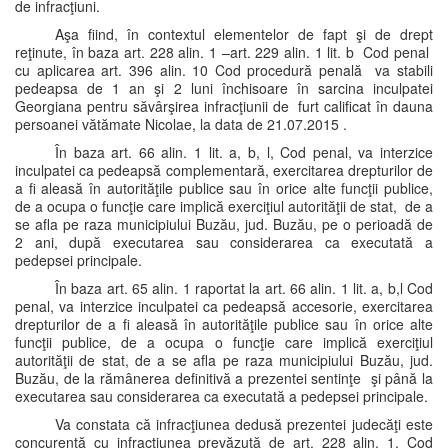
de infracţiuni.
Aşa fiind, în contextul elementelor de fapt şi de drept
reţinute, în baza art. 228 alin. 1 –art. 229 alin. 1 lit. b Cod penal
cu aplicarea art. 396 alin. 10 Cod procedură penală va stabili
pedeapsa de 1 an şi 2 luni închisoare în sarcina inculpatei
Georgiana pentru săvârşirea infracţiunii de furt calificat în dauna
persoanei vătămate Nicolae, la data de 21.07.2015 .
În baza art. 66 alin. 1 lit. a, b, l, Cod penal, va interzice
inculpatei ca pedeapsă complementară, exercitarea drepturilor de
a fi aleasă în autorităţile publice sau în orice alte funcţii publice,
de a ocupa o funcţie care implică exerciţiul autorităţii de stat, de a
se afla pe raza municipiului Buzău, jud. Buzău, pe o perioadă de
2 ani, după executarea sau considerarea ca executată a
pedepsei principale.
În baza art. 65 alin. 1 raportat la art. 66 alin. 1 lit. a, b,l Cod
penal, va interzice inculpatei ca pedeapsă accesorie, exercitarea
drepturilor de a fi aleasă în autorităţile publice sau în orice alte
funcţii publice, de a ocupa o funcţie care implică exerciţiul
autorităţii de stat, de a se afla pe raza municipiului Buzău, jud.
Buzău, de la rămânerea definitivă a prezentei sentinţe şi până la
executarea sau considerarea ca executată a pedepsei principale.
Va constata că infracţiunea dedusă prezentei judecăţi este
concurentă cu infracţiunea prevăzută de art. 228 alin. 1. Cod