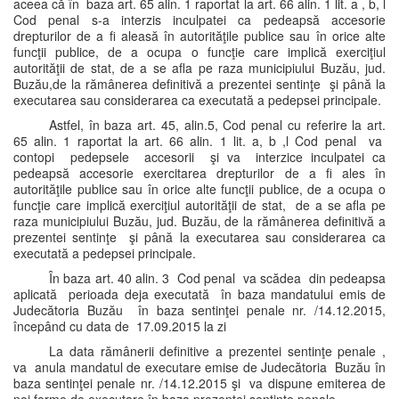
aceea că în baza art. 65 alin. 1 raportat la art. 66 alin. 1 lit. a , b, l
Cod penal s-a interzis inculpatei ca pedeapsă accesorie
drepturilor de a fi aleasă în autorităţile publice sau în orice alte
funcţii publice, de a ocupa o funcţie care implică exerciţiul
autorităţii de stat, de a se afla pe raza municipiului Buzău, jud.
Buzău,de la rămânerea definitivă a prezentei sentinţe şi până la
executarea sau considerarea ca executată a pedepsei principale.
Astfel, în baza art. 45, alin.5, Cod penal cu referire la art.
65 alin. 1 raportat la art. 66 alin. 1 lit. a, b ,l Cod penal va
contopi pedepsele accesorii şi va interzice inculpatei ca
pedeapsă accesorie exercitarea drepturilor de a fi ales în
autorităţile publice sau în orice alte funcţii publice, de a ocupa o
funcţie care implică exerciţiul autorităţii de stat, de a se afla pe
raza municipiului Buzău, jud. Buzău, de la rămânerea definitivă a
prezentei sentinţe şi până la executarea sau considerarea ca
executată a pedepsei principale.
În baza art. 40 alin. 3 Cod penal va scădea din pedeapsa
aplicată perioada deja executată în baza mandatului emis de
Judecătoria Buzău în baza sentinţei penale nr. /14.12.2015,
începând cu data de 17.09.2015 la zi
La data rămânerii definitive a prezentei sentinţe penale ,
va anula mandatul de executare emise de Judecătoria Buzău în
baza sentinţei penale nr. /14.12.2015 şi va dispune emiterea de