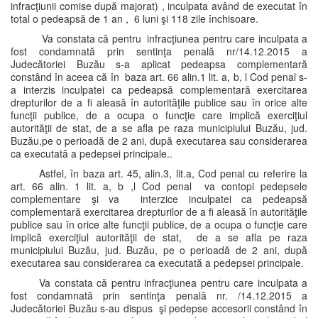
infracţiunii comise după majorat) , inculpata având de executat în
total o pedeapsă de 1 an , 6 luni şi 118 zile închisoare.
Va constata că pentru infracţiunea pentru care inculpata a
fost condamnată prin sentinţa penală nr/14.12.2015 a
Judecătoriei Buzău s-a aplicat pedeapsa complementară
constând în aceea că în baza art. 66 alin.1 lit. a, b, l Cod penal s-
a interzis inculpatei ca pedeapsă complementară exercitarea
drepturilor de a fi aleasă în autorităţile publice sau în orice alte
funcţii publice, de a ocupa o funcţie care implică exerciţiul
autorităţii de stat, de a se afla pe raza municipiului Buzău, jud.
Buzău,pe o perioadă de 2 ani, după executarea sau considerarea
ca executată a pedepsei principale..
Astfel, în baza art. 45, alin.3, lit.a, Cod penal cu referire la
art. 66 alin. 1 lit. a, b ,l Cod penal va contopi pedepsele
complementare şi va interzice inculpatei ca pedeapsă
complementară exercitarea drepturilor de a fi aleasă în autorităţile
publice sau în orice alte funcţii publice, de a ocupa o funcţie care
implică exerciţiul autorităţii de stat, de a se afla pe raza
municipiului Buzău, jud. Buzău, pe o perioadă de 2 ani, după
executarea sau considerarea ca executată a pedepsei principale.
Va constata că pentru infracţiunea pentru care inculpata a
fost condamnată prin sentinţa penală nr. /14.12.2015 a
Judecătoriei Buzău s-au dispus şi pedepse accesorii constând în