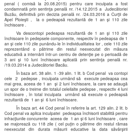
penal ( comisă la 20.08.2015) pentru care inculpata a fost
condamnată prin sentinţa penală nr. /14.12.2015 a Judecătoriei
Buzău, definitivă prin decizia penală nr. /24.03.2016 a Curţii de
Apel Ploieşti , la o pedeapsă rezultantă de 1 an şi 110 zile
închisoare .
Va descontopi pedeapsa rezultantă de 1 an şi 110 zile
închisoare în pedepsele componente, respectiv în pedeapsa de 1
an şi cele 110 zile punându-le în individualitatea lor , cele 110 zile
reprezentând o pătrime din restul neexecutat din măsura
educativă a internării într-un centru de detenţie pe o perioadă de
3 ani şi 10 luni închisoare aplicată prin sentinţa penală nr.
/19.03.2014 a Judecătoriei Bacău.
În baza art. 38 alin. 1 -39 alin. 1 lit. b Cod penal va contopi
cele 2 pedepse , inculpata urmând să execute pedeapsa cea
mai grea, aceea de 1 an şi 2 luni închisoare, la care se adaugă
un spor de o treime din totalul celeilalte pedepse , respectiv 4 luni
închisoare , în total inculpata urmând să execute o pedeapsă
rezultantă de 1 an şi 6 luni închisoare.
În baza art. 44 Cod penal în referire la art. 129 alin. 2 lit. b
Cod penal va aplica inculpatei pedeapsa închisorii stabilită pentru
infracţiunile concurente aceea de 1 an şi 6 luni închisoare , care
se majorează cu 118 zile ( cel puţin o pătrime din restul rămas
neexecutat din durata măsurii educative la data săvârşirii