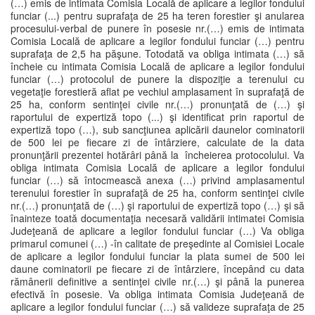
(…) emis de intimata Comisia Locală de aplicare a legilor fondului
funciar (...) pentru suprafaţa de 25 ha teren forestier şi anularea
procesului-verbal de punere în posesie nr.(…) emis de intimata
Comisia Locală de aplicare a legilor fondului funciar (…) pentru
suprafaţa de 2,5 ha păşune. Totodată va obliga intimata (…) să
încheie cu intimata Comisia Locală de aplicare a legilor fondului
funciar (…) protocolul de punere la dispoziţie a terenului cu
vegetaţie forestieră aflat pe vechiul amplasament în suprafaţă de
25 ha, conform sentinţei civile nr.(…) pronunţată de (…) şi
raportului de expertiză topo (...) şi identificat prin raportul de
expertiză topo (…), sub sancţiunea aplicării daunelor cominatorii
de 500 lei pe fiecare zi de întârziere, calculate de la data
pronunţării prezentei hotărâri până la încheierea protocolului. Va
obliga intimata Comisia Locală de aplicare a legilor fondului
funciar (…) să întocmească anexa (…) privind amplasamentul
terenului forestier în suprafaţă de 25 ha, conform sentinţei civile
nr.(…) pronunţată de (…) şi raportului de expertiză topo (…) şi să
înainteze toată documentaţia necesară validării intimatei Comisia
Judeţeană de aplicare a legilor fondului funciar (…) Va obliga
primarul comunei (…) -în calitate de preşedinte al Comisiei Locale
de aplicare a legilor fondului funciar la plata sumei de 500 lei
daune cominatorii pe fiecare zi de întârziere, începând cu data
rămânerii definitive a sentinţei civile nr.(…) şi până la punerea
efectivă în posesie. Va obliga intimata Comisia Judeţeană de
aplicare a legilor fondului funciar (…) să valideze suprafaţa de 25