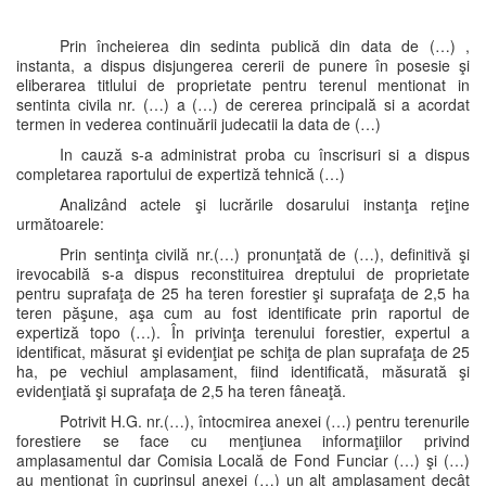
Prin încheierea din sedinta publică din data de (…) ,
instanta, a dispus disjungerea cererii de punere în posesie şi
eliberarea titlului de proprietate pentru terenul mentionat in
sentinta civila nr. (…) a (…) de cererea principală si a acordat
termen in vederea continuării judecatii la data de (…)
In cauză s-a administrat proba cu înscrisuri si a dispus
completarea raportului de expertiză tehnică (…)
Analizând actele şi lucrările dosarului instanţa reţine
următoarele:
Prin sentinţa civilă nr.(…) pronunţată de (…), definitivă şi
irevocabilă s-a dispus reconstituirea dreptului de proprietate
pentru suprafaţa de 25 ha teren forestier şi suprafaţa de 2,5 ha
teren păşune, aşa cum au fost identificate prin raportul de
expertiză topo (…). În privinţa terenului forestier, expertul a
identificat, măsurat şi evidenţiat pe schiţa de plan suprafaţa de 25
ha, pe vechiul amplasament, fiind identificată, măsurată şi
evidenţiată şi suprafaţa de 2,5 ha teren fâneaţă.
Potrivit H.G. nr.(…), întocmirea anexei (…) pentru terenurile
forestiere se face cu menţiunea informaţiilor privind
amplasamentul dar Comisia Locală de Fond Funciar (…) şi (…)
au menţionat în cuprinsul anexei (…) un alt amplasament decât