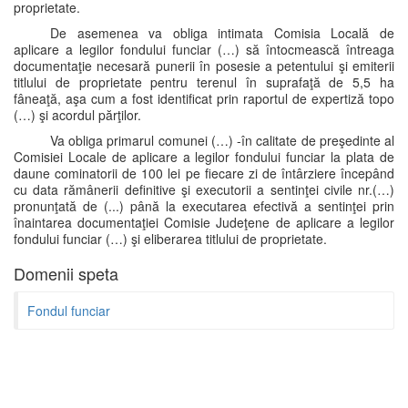
proprietate.
De asemenea va obliga intimata Comisia Locală de
aplicare a legilor fondului funciar (…) să întocmească întreaga
documentaţie necesară punerii în posesie a petentului şi emiterii
titlului de proprietate pentru terenul în suprafaţă de 5,5 ha
fâneaţă, aşa cum a fost identificat prin raportul de expertiză topo
(…) şi acordul părţilor.
Va obliga primarul comunei (…) -în calitate de preşedinte al
Comisiei Locale de aplicare a legilor fondului funciar la plata de
daune cominatorii de 100 lei pe fiecare zi de întârziere începând
cu data rămânerii definitive şi executorii a sentinţei civile nr.(…)
pronunţată de (...) până la executarea efectivă a sentinţei prin
înaintarea documentaţiei Comisie Judeţene de aplicare a legilor
fondului funciar (…) şi eliberarea titlului de proprietate.
Domenii speta
Fondul funciar