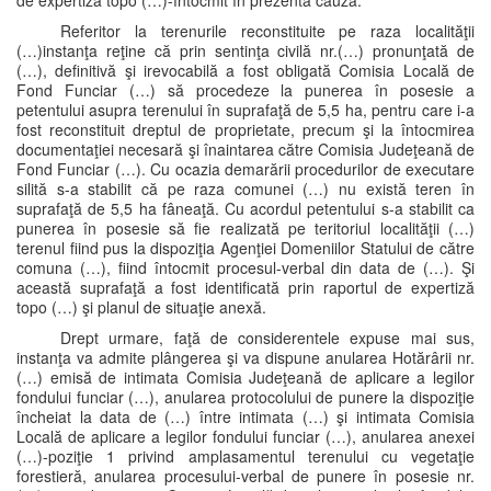
de expertiză topo (…)-întocmit în prezenta cauză.
Referitor la terenurile reconstituite pe raza localităţii
(…)instanţa reţine că prin sentinţa civilă nr.(…) pronunţată de
(…), definitivă şi irevocabilă a fost obligată Comisia Locală de
Fond Funciar (…) să procedeze la punerea în posesie a
petentului asupra terenului în suprafaţă de 5,5 ha, pentru care i-a
fost reconstituit dreptul de proprietate, precum şi la întocmirea
documentaţiei necesară şi înaintarea către Comisia Judeţeană de
Fond Funciar (…). Cu ocazia demarării procedurilor de executare
silită s-a stabilit că pe raza comunei (…) nu există teren în
suprafaţă de 5,5 ha fâneaţă. Cu acordul petentului s-a stabilit ca
punerea în posesie să fie realizată pe teritoriul localităţii (…)
terenul fiind pus la dispoziţia Agenţiei Domeniilor Statului de către
comuna (…), fiind întocmit procesul-verbal din data de (…). Şi
această suprafaţă a fost identificată prin raportul de expertiză
topo (…) şi planul de situaţie anexă.
Drept urmare, faţă de considerentele expuse mai sus,
instanţa va admite plângerea şi va dispune anularea Hotărârii nr.
(…) emisă de intimata Comisia Judeţeană de aplicare a legilor
fondului funciar (…), anularea protocolului de punere la dispoziţie
încheiat la data de (…) între intimata (…) şi intimata Comisia
Locală de aplicare a legilor fondului funciar (…), anularea anexei
(…)-poziţie 1 privind amplasamentul terenului cu vegetaţie
forestieră, anularea procesului-verbal de punere în posesie nr.