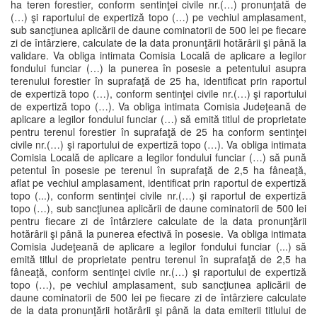
ha teren forestier, conform sentinţei civile nr.(…) pronunţată de
(…) şi raportului de expertiză topo (…) pe vechiul amplasament,
sub sancţiunea aplicării de daune cominatorii de 500 lei pe fiecare
zi de întârziere, calculate de la data pronunţării hotărârii şi până la
validare. Va obliga intimata Comisia Locală de aplicare a legilor
fondului funciar (…) la punerea în posesie a petentului asupra
terenului forestier în suprafaţă de 25 ha, identificat prin raportul
de expertiză topo (…), conform sentinţei civile nr.(…) şi raportului
de expertiză topo (…). Va obliga intimata Comisia Judeţeană de
aplicare a legilor fondului funciar (…) să emită titlul de proprietate
pentru terenul forestier în suprafaţă de 25 ha conform sentinţei
civile nr.(…) şi raportului de expertiză topo (…). Va obliga intimata
Comisia Locală de aplicare a legilor fondului funciar (…) să pună
petentul în posesie pe terenul în suprafaţă de 2,5 ha fâneaţă,
aflat pe vechiul amplasament, identificat prin raportul de expertiză
topo (...), conform sentinţei civile nr.(…) şi raportul de expertiză
topo (…), sub sancţiunea aplicării de daune cominatorii de 500 lei
pentru fiecare zi de întârziere calculate de la data pronunţării
hotărârii şi până la punerea efectivă în posesie. Va obliga intimata
Comisia Judeţeană de aplicare a legilor fondului funciar (...) să
emită titlul de proprietate pentru terenul în suprafaţă de 2,5 ha
fâneaţă, conform sentinţei civile nr.(…) şi raportului de expertiză
topo (…), pe vechiul amplasament, sub sancţiunea aplicării de
daune cominatorii de 500 lei pe fiecare zi de întârziere calculate
de la data pronunţării hotărârii şi până la data emiterii titlului de