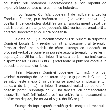
cel stabilit prin hotărârea judecătorească şi prin raportul de
expertiză topo ce face corp comun cu hotărârea.
În continuare, Comisia Judeţeană de aplicare a Legilor
Fondului Funciar, prin hotărârea nr.(…) a validat anexa (…),
poziţia 1, ce cuprindea stabilirea un alt amplasament decât cel
stabilit de către instanţa de judecată, fără verificarea prealabilă a
hotărârii judecătoreşti ce îi era opozabilă.
La data de (…) a întocmit protocolul de punere la dispoziţia
Comisiei Locale (…) pentru un alt amplasament al terenului
forestier decât cel stabilit de către instanţa de judecată iar
procesul-verbal de punere în posesie asupra terenului forestier în
suprafaţă de 25 ha a fost întocmit la data de (…), cu încălcarea
dispoziţiilor art.73 din HG nr.(…) referitoare la punerea efectivă în
posesie a persoanelor fizice.
Prin Hotărârea Comisiei Judeţene (…) nr.(…) a fost
validată suprafaţa de 2,5 ha teren păşune şi potrivit H.G. nr.(…)
se întocmeşte anexa 3, în care nu se specifică amplasamentul.
La data de (…) (…) a întocmit procesul-verbal de punere în
posesie pentru suprafaţa de 2,5 ha fâneaţă, cu nerespectarea
dispoziţiilor hotărârii judecătoreşti cu privire la amplasament şi
încălcarea dispoziţiilor art.34 al.5 şi 6 din HG nr.(…).
Situaţia de fapt expusă rezultă şi din conţinutul raportului