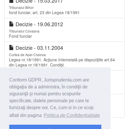
Decizie - 15.03.2017
Tribunalul Bihor
fond funciar, art. 23 din Legea 18/1991
Decizie - 19.06.2012
Tribunalul Covasna
Fond funciar
Decizie - 03.11.2004
Curtea de Apel Craiova
Legea nr.18/1991. Acţiune întemeiată pe dispoziţiile art.64
din Legea nr.18/1991. Condiţii.
Decizie - 04.05.2010
Conform GDPR, Jurisprudenta.com are
Tribunalul Suceava
obligaţia de a administra, în condiţii de
Fond Funciar
siguranţă şi numai pentru scopurile
Sentinţă civilă - 24.10.2011
specificate, datele personale pe care le
Judecătoria Sectorul 4 București
furnizaţi despre voi. Ce, cum si in ce scop
fond funciar
aflati din pagina
Politica de Confidentialitate