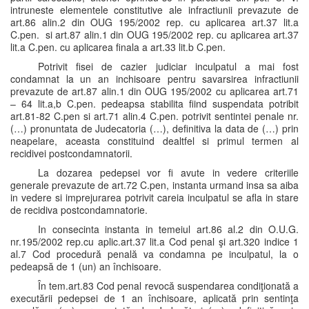
intruneste elementele constitutive ale infractiunii prevazute de
art.86 alin.2 din OUG 195/2002 rep. cu aplicarea art.37 lit.a
C.pen. si art.87 alin.1 din OUG 195/2002 rep. cu aplicarea art.37
lit.a C.pen. cu aplicarea finala a art.33 lit.b C.pen.
Potrivit fisei de cazier judiciar inculpatul a mai fost
condamnat la un an inchisoare pentru savarsirea infractiunii
prevazute de art.87 alin.1 din OUG 195/2002 cu aplicarea art.71
– 64 lit.a,b C.pen. pedeapsa stabilita fiind suspendata potribit
art.81-82 C.pen si art.71 alin.4 C.pen. potrivit sentintei penale nr.
(…) pronuntata de Judecatoria (…), definitiva la data de (…) prin
neapelare, aceasta constituind dealtfel si primul termen al
recidivei postcondamnatorii.
La dozarea pedepsei vor fi avute in vedere criteriile
generale prevazute de art.72 C.pen, instanta urmand insa sa aiba
in vedere si imprejurarea potrivit careia inculpatul se afla in stare
de recidiva postcondamnatorie.
In consecinta instanta in temeiul art.86 al.2 din O.U.G.
nr.195/2002 rep.cu aplic.art.37 lit.a Cod penal şi art.320 indice 1
al.7 Cod procedură penală va condamna pe inculpatul, la o
pedeapsă de 1 (un) an închisoare.
În tem.art.83 Cod penal revocă suspendarea condiţionată a
executării pedepsei de 1 an închisoare, aplicată prin sentinţa