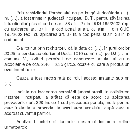
Prin rechizitoriul Parchetului de pe langă Judecătoria (…),
nr. (…), a fost trimis in judecată inculpatul D. T., pentru săvârsirea
infractiunilor prev.si ped.de art. 86 alin. 2 din OUG 195/2002 rep.
cu aplicarea art. 37 lit. a cod penal si art. 87 alin. 1 din OUG
195/2002 rep., cu aplicarea art. 37 lit. a cod penal si art. 33 lit. b
cod penal.
S-a retinut prin rechizitoriu că la data de (…), în jurul orelor
20,25, a condus autoturismul Dacia 1310 cu nr. (...), pe DJ (…) în
comuna V., având permisul de conducere anulat si cu o
alcoolemie de cca. 2,40 – 2,35 gr.%o, ocazie cu care a produs un
eveniment rutier.
Cauza a fost inregistrată pe rolul acestei instante sub nr.
(…)
Inainte de inceperea cercetării judecătoresti, la solicitarea
instantei, inculpatul a arătat că este de acord cu aplicarea
prevederilor art. 320 indice 1 cod procedură penală, motiv pentru
care instanta a procedat la ascultarea acestuia, după care a
acordat cuvantul părtilor.
Analizand actele si lucrarile dosarului instamta retine
urmatoarele: