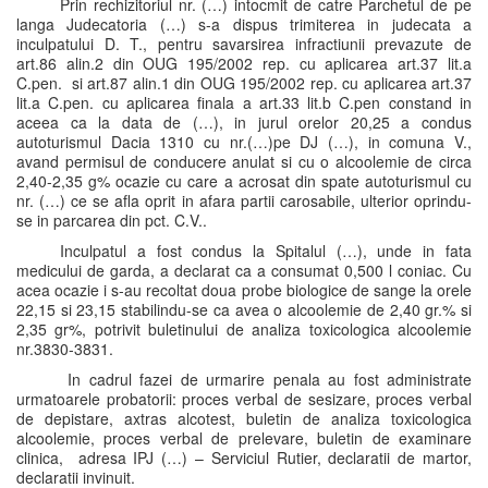
Prin rechizitoriul nr. (…) intocmit de catre Parchetul de pe
langa Judecatoria (…) s-a dispus trimiterea in judecata a
inculpatului D. T., pentru savarsirea infractiunii prevazute de
art.86 alin.2 din OUG 195/2002 rep. cu aplicarea art.37 lit.a
C.pen. si art.87 alin.1 din OUG 195/2002 rep. cu aplicarea art.37
lit.a C.pen. cu aplicarea finala a art.33 lit.b C.pen constand in
aceea ca la data de (…), in jurul orelor 20,25 a condus
autoturismul Dacia 1310 cu nr.(…)pe DJ (…), in comuna V.,
avand permisul de conducere anulat si cu o alcoolemie de circa
2,40-2,35 g% ocazie cu care a acrosat din spate autoturismul cu
nr. (…) ce se afla oprit in afara partii carosabile, ulterior oprindu-
se in parcarea din pct. C.V..
Inculpatul a fost condus la Spitalul (…), unde in fata
medicului de garda, a declarat ca a consumat 0,500 l coniac. Cu
acea ocazie i s-au recoltat doua probe biologice de sange la orele
22,15 si 23,15 stabilindu-se ca avea o alcoolemie de 2,40 gr.% si
2,35 gr%, potrivit buletinului de analiza toxicologica alcoolemie
nr.3830-3831.
In cadrul fazei de urmarire penala au fost administrate
urmatoarele probatorii: proces verbal de sesizare, proces verbal
de depistare, axtras alcotest, buletin de analiza toxicologica
alcoolemie, proces verbal de prelevare, buletin de examinare
clinica, adresa IPJ (…) – Serviciul Rutier, declaratii de martor,
declaratii invinuit.