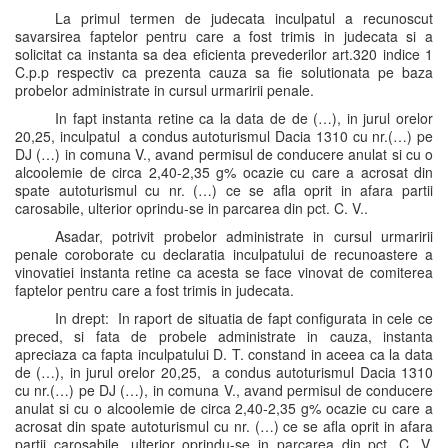
La primul termen de judecata inculpatul a recunoscut
savarsirea faptelor pentru care a fost trimis in judecata si a
solicitat ca instanta sa dea eficienta prevederilor art.320 indice 1
C.p.p respectiv ca prezenta cauza sa fie solutionata pe baza
probelor administrate in cursul urmaririi penale.
In fapt instanta retine ca la data de de (…), in jurul orelor
20,25, inculpatul a condus autoturismul Dacia 1310 cu nr.(…) pe
DJ (…) in comuna V., avand permisul de conducere anulat si cu o
alcoolemie de circa 2,40-2,35 g% ocazie cu care a acrosat din
spate autoturismul cu nr. (…) ce se afla oprit in afara partii
carosabile, ulterior oprindu-se in parcarea din pct. C. V..
Asadar, potrivit probelor administrate in cursul urmaririi
penale coroborate cu declaratia inculpatului de recunoastere a
vinovatiei instanta retine ca acesta se face vinovat de comiterea
faptelor pentru care a fost trimis in judecata.
In drept: In raport de situatia de fapt configurata in cele ce
preced, si fata de probele administrate in cauza, instanta
apreciaza ca fapta inculpatului D. T. constand in aceea ca la data
de (…), in jurul orelor 20,25, a condus autoturismul Dacia 1310
cu nr.(…) pe DJ (…), in comuna V., avand permisul de conducere
anulat si cu o alcoolemie de circa 2,40-2,35 g% ocazie cu care a
acrosat din spate autoturismul cu nr. (…) ce se afla oprit in afara
partii carosabile, ulterior oprindu-se in parcarea din pct. C. V.