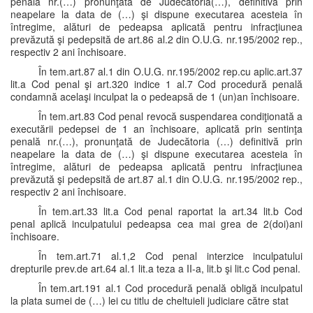
penală nr.(…) pronunţată de Judecătoria(…), definitivă prin
neapelare la data de (…) şi dispune executarea acesteia în
întregime, alături de pedeapsa aplicată pentru infracţiunea
prevăzută şi pedepsită de art.86 al.2 din O.U.G. nr.195/2002 rep.,
respectiv 2 ani închisoare.
În tem.art.87 al.1 din O.U.G. nr.195/2002 rep.cu aplic.art.37
lit.a Cod penal şi art.320 indice 1 al.7 Cod procedură penală
condamnă acelaşi inculpat la o pedeapsă de 1 (un)an închisoare.
În tem.art.83 Cod penal revocă suspendarea condiţionată a
executării pedepsei de 1 an închisoare, aplicată prin sentinţa
penală nr.(…), pronunţată de Judecătoria (…) definitivă prin
neapelare la data de (…) şi dispune executarea acesteia în
întregime, alături de pedeapsa aplicată pentru infracţiunea
prevăzută şi pedepsită de art.87 al.1 din O.U.G. nr.195/2002 rep.,
respectiv 2 ani închisoare.
În tem.art.33 lit.a Cod penal raportat la art.34 lit.b Cod
penal aplică inculpatului pedeapsa cea mai grea de 2(doi)ani
închisoare.
În tem.art.71 al.1,2 Cod penal interzice inculpatului
drepturile prev.de art.64 al.1 lit.a teza a II-a, lit.b şi lit.c Cod penal.
În tem.art.191 al.1 Cod procedură penală obligă inculpatul
la plata sumei de (…) lei cu titlu de cheltuieli judiciare către stat