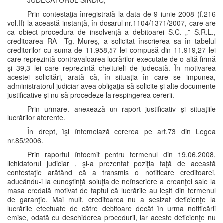
JUDECĂTORUL SINDIC,
Prin contestaţia înregistrată la data de 9 iunie 2008 (f.216
vol.II) la această instanţă, în dosarul nr.1104/1371/2007, care are
ca obiect procedura de insolvenţă a debitoarei S.C. „” S.R.L.,
creditoarea RA Tg. Mureş, a solicitat înscrierea sa în tabelul
creditorilor cu suma de 11.958,57 lei compusă din 11.919,27 lei
care reprezintă contravaloarea lucrărilor executate de o altă firmă
şi 39,3 lei care reprezintă cheltuieli de judecată. În motivarea
acestei solicitări, arată că, în situaţia în care se impunea,
administratorul judiciar avea obligaţia să solicite şi alte documente
justificative şi nu să procedeze la respingerea cererii.
Prin urmare, anexează un raport justificativ şi situaţiile
lucrărilor aferente.
În drept, îşi întemeiază cererea pe art.73 din Legea
nr.85/2006.
Prin raportul întocmit pentru termenul din 19.06.2008,
lichidatorul judiciar , şi-a prezentat poziţia faţă de această
contestaţie arătând că a transmis o notificare creditoarei,
aducându-i la cunoştinţă soluţia de neînscriere a creanţei sale la
masa credală motivat de faptul că lucrările au ieşit din termenul
de garanţie. Mai mult, creditoarea nu a sesizat deficienţe la
lucrările efectuate de către debitoare decât în urma notificării
emise, odată cu deschiderea procedurii, iar aceste deficienţe nu