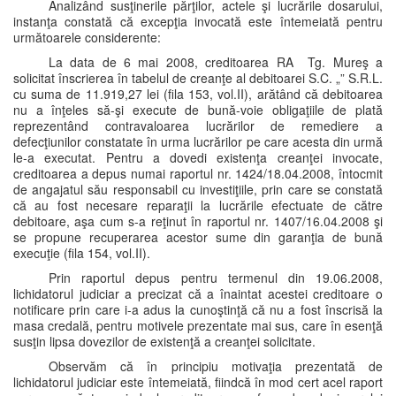
Analizând susţinerile părţilor, actele şi lucrările dosarului,
instanţa constată că excepţia invocată este întemeiată pentru
următoarele considerente:
La data de 6 mai 2008, creditoarea RA Tg. Mureş a
solicitat înscrierea în tabelul de creanţe al debitoarei S.C. „” S.R.L.
cu suma de 11.919,27 lei (fila 153, vol.II), arătând că debitoarea
nu a înţeles să-şi execute de bună-voie obligaţiile de plată
reprezentând contravaloarea lucrărilor de remediere a
defecţiunilor constatate în urma lucrărilor pe care acesta din urmă
le-a executat. Pentru a dovedi existenţa creanţei invocate,
creditoarea a depus numai raportul nr. 1424/18.04.2008, întocmit
de angajatul său responsabil cu investiţiile, prin care se constată
că au fost necesare reparaţii la lucrările efectuate de către
debitoare, aşa cum s-a reţinut în raportul nr. 1407/16.04.2008 şi
se propune recuperarea acestor sume din garanţia de bună
execuţie (fila 154, vol.II).
Prin raportul depus pentru termenul din 19.06.2008,
lichidatorul judiciar a precizat că a înaintat acestei creditoare o
notificare prin care i-a adus la cunoştinţă că nu a fost înscrisă la
masa credală, pentru motivele prezentate mai sus, care în esenţă
susţin lipsa dovezilor de existenţă a creanţei solicitate.
Observăm că în principiu motivaţia prezentată de
lichidatorul judiciar este întemeiată, fiindcă în mod cert acel raport