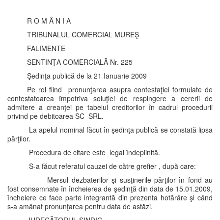
R O M Â N I A
TRIBUNALUL COMERCIAL MUREŞ
FALIMENTE
SENTINŢA COMERCIALĂ Nr. 225
Şedinţa publică de la 21 Ianuarie 2009
Pe rol fiind pronunţarea asupra contestaţiei formulate de
contestatoarea împotriva soluţiei de respingere a cererii de
admitere a creanţei pe tabelul creditorilor în cadrul procedurii
privind pe debitoarea SC SRL.
La apelul nominal făcut în şedinţa publică se constată lipsa
părţilor.
Procedura de citare este legal îndeplinită.
S-a făcut referatul cauzei de către grefier , după care:
Mersul dezbaterilor şi susţinerile părţilor în fond au
fost consemnate în încheierea de şedinţă din data de 15.01.2009,
încheiere ce face parte integrantă din prezenta hotărâre şi când
s-a amânat pronunţarea pentru data de astăzi.