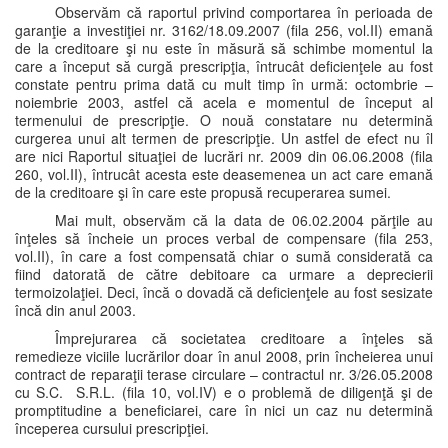
Observăm că raportul privind comportarea în perioada de
garanţie a investiţiei nr. 3162/18.09.2007 (fila 256, vol.II) emană
de la creditoare şi nu este în măsură să schimbe momentul la
care a început să curgă prescripţia, întrucât deficienţele au fost
constate pentru prima dată cu mult timp în urmă: octombrie –
noiembrie 2003, astfel că acela e momentul de început al
termenului de prescripţie. O nouă constatare nu determină
curgerea unui alt termen de prescripţie. Un astfel de efect nu îl
are nici Raportul situaţiei de lucrări nr. 2009 din 06.06.2008 (fila
260, vol.II), întrucât acesta este deasemenea un act care emană
de la creditoare şi în care este propusă recuperarea sumei.
Mai mult, observăm că la data de 06.02.2004 părţile au
înţeles să încheie un proces verbal de compensare (fila 253,
vol.II), în care a fost compensată chiar o sumă considerată ca
fiind datorată de către debitoare ca urmare a deprecierii
termoizolaţiei. Deci, încă o dovadă că deficienţele au fost sesizate
încă din anul 2003.
Împrejurarea că societatea creditoare a înţeles să
remedieze viciile lucrărilor doar în anul 2008, prin încheierea unui
contract de reparaţii terase circulare – contractul nr. 3/26.05.2008
cu S.C. S.R.L. (fila 10, vol.IV) e o problemă de diligenţă şi de
promptitudine a beneficiarei, care în nici un caz nu determină
începerea cursului prescripţiei.