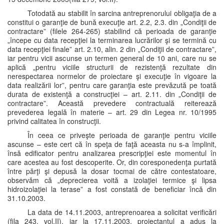
Totodată au stabilit în sarcina antreprenorului obligaţia de a
constitui o garanţie de bună execuţie art. 2.2, 2.3. din „Condiţii de
contractare” (filele 264-265) stabilind că perioada de garanţie
„începe cu data recepţiei la terminarea lucrărilor şi se termină cu
data recepţiei finale” art. 2.10, alin. 2 din „Condiţii de contractare”,
iar pentru vicii ascunse un termen general de 10 ani, care nu se
aplică „pentru viciile structurii de rezistenţă rezultate din
nerespectarea normelor de proiectare şi execuţie în vigoare la
data realizării lor”, pentru care garanţia este prevăzută pe toată
durata de existenţă a construcţiei – art. 2.11. din „Condiţii de
contractare”. Această prevedere contractuală reiterează
prevederea legală în materie – art. 29 din Legea nr. 10/1995
privind calitatea în construcţii.
În ceea ce priveşte perioada de garanţie pentru viciile
ascunse – este cert că în speţa de faţă aceasta nu s-a împlinit,
însă edificator pentru analizarea prescripţiei este momentul în
care acestea au fost descoperite. Or, din coresponedenţa purtată
între părţi şi depusă la dosar tocmai de către contestatoare,
observăm că „deprecierea voită a izolaţiei termice şi lipsa
hidroizolaţiei la terase” a fost constată de beneficiar încă din
31.10.2003.
La data de 14.11.2003, antreprenoarea a solicitat verificări
(fila 243, vol.II), iar la 17.11.2003, proiectantul a adus la