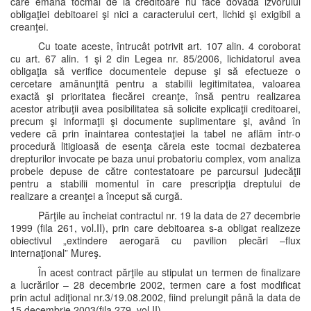
care emană tocmai de la creditoare nu face dovada izvorului
obligaţiei debitoarei şi nici a caracterului cert, lichid şi exigibil a
creanţei.
Cu toate aceste, întrucât potrivit art. 107 alin. 4 coroborat
cu art. 67 alin. 1 şi 2 din Legea nr. 85/2006, lichidatorul avea
obligaţia să verifice documentele depuse şi să efectueze o
cercetare amănunţită pentru a stabilii legitimitatea, valoarea
exactă şi prioritatea fiecărei creanţe, însă pentru realizarea
acestor atribuţii avea posibilitatea să solicite explicaţii creditoarei,
precum şi informaţii şi documente suplimentare şi, având în
vedere că prin înaintarea contestaţiei la tabel ne aflăm într-o
procedură litigioasă de esenţa căreia este tocmai dezbaterea
drepturilor invocate pe baza unui probatoriu complex, vom analiza
probele depuse de către contestatoare pe parcursul judecăţii
pentru a stabilii momentul în care prescripţia dreptului de
realizare a creanţei a început să curgă.
Părţile au încheiat contractul nr. 19 la data de 27 decembrie
1999 (fila 261, vol.II), prin care debitoarea s-a obligat realizeze
obiectivul „extindere aerogară cu pavilion plecări –flux
internaţional” Mureş.
În acest contract părţile au stipulat un termen de finalizare
a lucrărilor – 28 decembrie 2002, termen care a fost modificat
prin actul adiţional nr.3/19.08.2002, fiind prelungit până la data de
15 decembrie 2003(fila 279, vol.II).