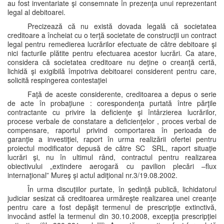
au fost inventariate şi consemnate în prezenţa unui reprezentant
legal al debitoarei.
Precizează că nu există dovada legală că societatea
creditoare a încheiat cu o terţă societate de construcţii un contract
legal pentru remedierea lucrărilor efectuate de către debitoare şi
nici facturile plătite pentru efectuarea acestor lucrări. Ca atare,
considera că societatea creditoare nu deţine o creanţă certă,
lichidă şi exigibilă împotriva debitoarei considerent pentru care,
solicită respingerea contestaţiei
Faţă de aceste considerente, creditoarea a depus o serie
de acte în probaţiune : corespondenţa purtată între părţile
contractante cu privire la deficienţe şi întârzierea lucrărilor,
procese verbale de constatare a deficienţelor , proces verbal de
compensare, raportul privind comportarea în perioada de
garanţie a investiţiei, raport în urma realizării ofertei pentru
proiectul modificator depusă de către SC SRL, raport situaţie
lucrări şi, nu în ultimul rând, contractul pentru realizarea
obiectivului „extindere aerogară cu pavilion plecări –flux
internaţional” Mureş şi actul adiţional nr.3/19.08.2002.
În urma discuţiilor purtate, în şedinţă publică, lichidatorul
judiciar sesizat că creditoarea urmăreşte realizarea unei creanţe
pentru care a fost depăşit termenul de prescripţie extinctivă,
invocând astfel la termenul din 30.10.2008, excepţia prescripţiei