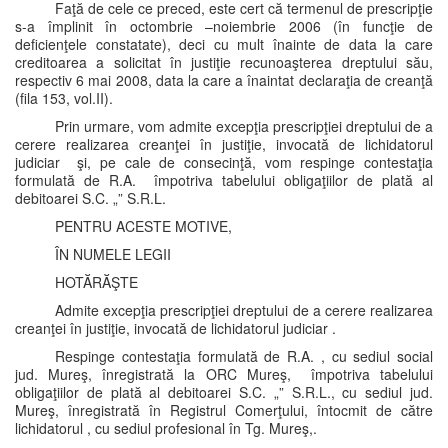
Faţă de cele ce preced, este cert că termenul de prescripţie
s-a împlinit în octombrie –noiembrie 2006 (în funcţie de
deficienţele constatate), deci cu mult înainte de data la care
creditoarea a solicitat în justiţie recunoaşterea dreptului său,
respectiv 6 mai 2008, data la care a înaintat declaraţia de creanţă
(fila 153, vol.II).
Prin urmare, vom admite excepţia prescripţiei dreptului de a
cerere realizarea creanţei în justiţie, invocată de lichidatorul
judiciar şi, pe cale de consecinţă, vom respinge contestaţia
formulată de R.A. împotriva tabelului obligaţiilor de plată al
debitoarei S.C. „” S.R.L.
PENTRU ACESTE MOTIVE,
ÎN NUMELE LEGII
HOTĂRĂŞTE
Admite excepţia prescripţiei dreptului de a cerere realizarea
creanţei în justiţie, invocată de lichidatorul judiciar .
Respinge contestaţia formulată de R.A. , cu sediul social
jud. Mureş, înregistrată la ORC Mureş, împotriva tabelului
obligaţiilor de plată al debitoarei S.C. „” S.R.L., cu sediul jud.
Mureş, înregistrată în Registrul Comerţului, întocmit de către
lichidatorul , cu sediul profesional în Tg. Mureş,.