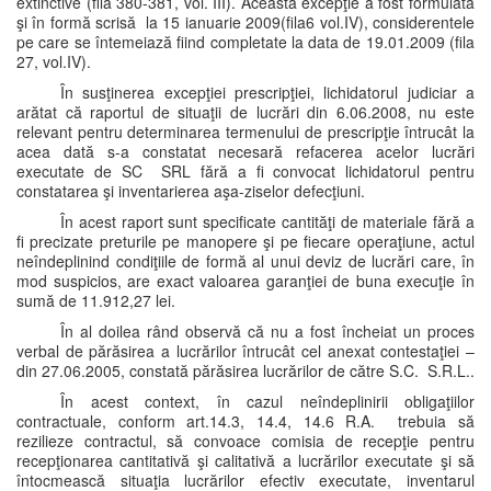
extinctive (fila 380-381, vol. III). Această excepţie a fost formulată
şi în formă scrisă la 15 ianuarie 2009(fila6 vol.IV), considerentele
pe care se întemeiază fiind completate la data de 19.01.2009 (fila
27, vol.IV).
În susţinerea excepţiei prescripţiei, lichidatorul judiciar a
arătat că raportul de situaţii de lucrări din 6.06.2008, nu este
relevant pentru determinarea termenului de prescripţie întrucât la
acea dată s-a constatat necesară refacerea acelor lucrări
executate de SC SRL fără a fi convocat lichidatorul pentru
constatarea şi inventarierea aşa-ziselor defecţiuni.
În acest raport sunt specificate cantităţi de materiale fără a
fi precizate preturile pe manopere şi pe fiecare operaţiune, actul
neîndeplinind condiţiile de formă al unui deviz de lucrări care, în
mod suspicios, are exact valoarea garanţiei de buna execuţie în
sumă de 11.912,27 lei.
În al doilea rând observă că nu a fost încheiat un proces
verbal de părăsirea a lucrărilor întrucât cel anexat contestaţiei –
din 27.06.2005, constată părăsirea lucrărilor de către S.C. S.R.L..
În acest context, în cazul neîndeplinirii obligaţiilor
contractuale, conform art.14.3, 14.4, 14.6 R.A. trebuia să
rezilieze contractul, să convoace comisia de recepţie pentru
recepţionarea cantitativă şi calitativă a lucrărilor executate şi să
întocmească situaţia lucrărilor efectiv executate, inventarul