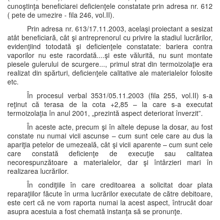
cunoştinţa beneficiarei deficienţele constatate prin adresa nr. 612
( pete de umezire - fila 246, vol.II).
Prin adresa nr. 613/17.11.2003, acelaşi proiectant a sesizat
atât beneficiară, cât şi antreprenorul cu privire la stadiul lucrărilor,
evidenţiind totodată şi deficienţele constatate: bariera contra
vaporilor nu este racordată....şi este vălurită, nu sunt montate
piesele gulerului de scurgere..., primul strat din termoizolaţie era
realizat din spărturi, deficienţele calitative ale materialelor folosite
etc.
În procesul verbal 3531/05.11.2003 (fila 255, vol.II) s-a
reţinut că terasa de la cota +2,85 – la care s-a executat
termoizolaţia în anul 2001, „prezintă aspect deteriorat înverzit”.
În aceste acte, precum şi în altele depuse la dosar, au fost
constate nu numai vicii ascunse – cum sunt cele care au dus la
apariţia petelor de umezeală, cât şi vicii aparente – cum sunt cele
care constată deficienţe de execuţie sau calitatea
necorespunzătoare a materialelor, dar şi întârzieri mari în
realizarea lucrărilor.
În condiţiile în care creditoarea a solicitat doar plata
reparaţiilor făcute în urma lucrărilor executate de către debitoare,
este cert că ne vom raporta numai la acest aspect, întrucât doar
asupra acestuia a fost chemată instanţa să se pronunţe.