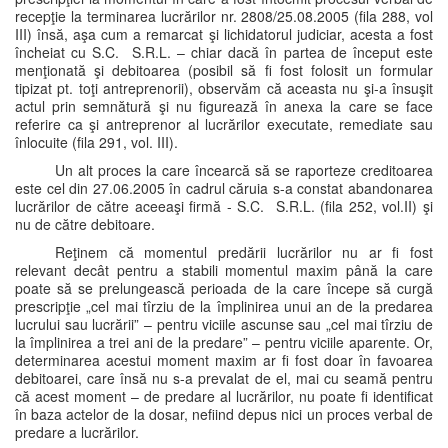
recepţie la terminarea lucrărilor nr. 2808/25.08.2005 (fila 288, vol
III) însă, aşa cum a remarcat şi lichidatorul judiciar, acesta a fost
încheiat cu S.C. S.R.L. – chiar dacă în partea de început este
menţionată şi debitoarea (posibil să fi fost folosit un formular
tipizat pt. toţi antreprenorii), observăm că aceasta nu şi-a însuşit
actul prin semnătură şi nu figurează în anexa la care se face
referire ca şi antreprenor al lucrărilor executate, remediate sau
înlocuite (fila 291, vol. III).
Un alt proces la care încearcă să se raporteze creditoarea
este cel din 27.06.2005 în cadrul căruia s-a constat abandonarea
lucrărilor de către aceeaşi firmă - S.C. S.R.L. (fila 252, vol.II) şi
nu de către debitoare.
Reţinem că momentul predării lucrărilor nu ar fi fost
relevant decât pentru a stabili momentul maxim până la care
poate să se prelungească perioada de la care începe să curgă
prescripţie „cel mai tîrziu de la împlinirea unui an de la predarea
lucrului sau lucrării” – pentru viciile ascunse sau „cel mai tîrziu de
la împlinirea a trei ani de la predare” – pentru viciile aparente. Or,
determinarea acestui moment maxim ar fi fost doar în favoarea
debitoarei, care însă nu s-a prevalat de el, mai cu seamă pentru
că acest moment – de predare al lucrărilor, nu poate fi identificat
în baza actelor de la dosar, nefiind depus nici un proces verbal de
predare a lucrărilor.