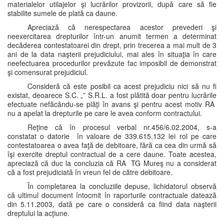
materialelor utilajelor şi lucrărilor provizorii, după care să fie
stabilite sumele de plată ca daune.
Apreciază că nerespectarea acestor prevederi şi
neexercitarea drepturilor într-un anumit termen a determinat
decăderea contestatoarei din drept, prin trecerea a mai mult de 3
ani de la data naşterii prejudiciului, mai ales în situaţia în care
neefectuarea procedurilor prevăzute fac imposibil de demonstrat
şi comensurat prejudiciul.
Consideră că este posibil ca acest prejudiciu nici să nu fi
existat, deoarece S.C. „” S.R.L. a fost plătită doar pentru lucrările
efectuate nefăcându-se plăţi în avans şi pentru acest motiv RA
nu a apelat la drepturile pe care le avea conform contractului.
Reţine că în procesul verbal nr.456/6.02.2004, s-a
constatat o datorie în valoare de 339.615.132 lei rol pe care
contestatoarea o avea faţă de debitoare, fără ca cea din urmă să
îşi exercite dreptul contractual de a cere daune. Toate acestea,
apreciază că duc la concluzia că RA TG Mureş nu a considerat
că a fost prejudiciată în vreun fel de către debitoare.
În completarea la concluziile depuse, lichidatorul observă
că ultimul document întocmit în raporturile contractuale datează
din 5.11.2003, dată pe care o consideră ca fiind data naşterii
dreptului la acţiune.