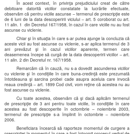
În acest context, în privinţa prejudiciului creat de către
debitoare datorită viciilor constatate la lucrările efectuate,
observăm că pentru viciile ascunse – termenul de prescripţie este
de 6 luni de la data descoperirii viciului – art. 5 coroborat cu art.
11 alin. 1 din Decretul 167/1958, în cazul în care viciile nu au fost
ascunse cu viclenie.
Chiar şi în situaţia în care s-ar putea ajunge la concluzia că
aceste vicii au fost ascunse cu viclenie, s-ar aplica termenul de 3
ani prevăzut şi în cazul viciilor aparente, termen care
deasemenea începe să curgă de la data descoperirii viciilor – art.
11 alin. 2 din Decretul nr. 167/1958.
Remarcăm că în cauză, nu s-a dovedit ascunderea viciilor
cu viclenie şi în condiţiile în care buna-credinţă este prezumată
întotdeauna şi sarcina probei cade asupra aceluia care invocă
reaua credinţă – art. 1899 Cod civil, vom reţine că acestea nu au
fost ascunse cu viclenie.
Cu toate acestea, observăm că şi dacă aplicăm termenul
de prescripţie de 3 ani pentru toate viciile, în condiţiile în care
acestea au fost descoperite în octombrie – noiembrie 2003,
termenul de prescripţie s-a împlinit în octombrie – noiembrie
2006.
Beneficiara încearcă să raporteze momentul de curgere a
prescripţiei la momentul în care a fost întocmit procesul verbal de