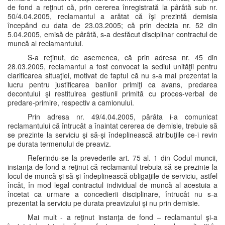
de fond a reţinut că, prin cererea înregistrată la pârâtă sub nr.
50/4.04.2005, reclamantul a arătat că îşi prezintă demisia
începând cu data de 23.03.2005; că prin decizia nr. 52 din
5.04.2005, emisă de pârâtă, s-a desfăcut disciplinar contractul de
muncă al reclamantului.
S-a reţinut, de asemenea, că prin adresa nr. 45 din
28.03.2005, reclamantul a fost convocat la sediul unităţii pentru
clarificarea situaţiei, motivat de faptul că nu s-a mai prezentat la
lucru pentru justificarea banilor primiţi ca avans, predarea
decontului şi restituirea gestiunii primită cu proces-verbal de
predare-primire, respectiv a camionului.
Prin adresa nr. 49/4.04.2005, pârâta i-a comunicat
reclamantului că întrucât a înaintat cererea de demisie, trebuie să
se prezinte la serviciu şi să-şi îndeplinească atribuţiile ce-i revin
pe durata termenului de preaviz.
Referindu-se la prevederile art. 75 al. 1 din Codul muncii,
instanţa de fond a reţinut că reclamantul trebuia să se prezinte la
locul de muncă şi să-şi îndeplinească obligaţiile de serviciu, astfel
încât, în mod legal contractul individual de muncă al acestuia a
încetat ca urmare a concedierii disciplinare, întrucât nu s-a
prezentat la serviciu pe durata preavizului şi nu prin demisie.
Mai mult - a reţinut instanţa de fond – reclamantul şi-a