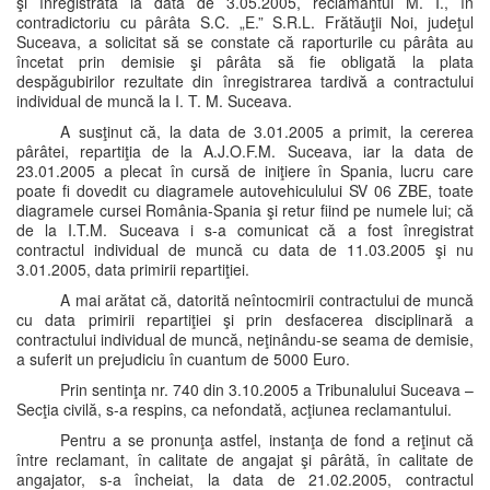
şi înregistrată la data de 3.05.2005, reclamantul M. I., în
contradictoriu cu pârâta S.C. „E.” S.R.L. Frătăuţii Noi, judeţul
Suceava, a solicitat să se constate că raporturile cu pârâta au
încetat prin demisie şi pârâta să fie obligată la plata
despăgubirilor rezultate din înregistrarea tardivă a contractului
individual de muncă la I. T. M. Suceava.
A susţinut că, la data de 3.01.2005 a primit, la cererea
pârâtei, repartiţia de la A.J.O.F.M. Suceava, iar la data de
23.01.2005 a plecat în cursă de iniţiere în Spania, lucru care
poate fi dovedit cu diagramele autovehiculului SV 06 ZBE, toate
diagramele cursei România-Spania şi retur fiind pe numele lui; că
de la I.T.M. Suceava i s-a comunicat că a fost înregistrat
contractul individual de muncă cu data de 11.03.2005 şi nu
3.01.2005, data primirii repartiţiei.
A mai arătat că, datorită neîntocmirii contractului de muncă
cu data primirii repartiţiei şi prin desfacerea disciplinară a
contractului individual de muncă, neţinându-se seama de demisie,
a suferit un prejudiciu în cuantum de 5000 Euro.
Prin sentinţa nr. 740 din 3.10.2005 a Tribunalului Suceava –
Secţia civilă, s-a respins, ca nefondată, acţiunea reclamantului.
Pentru a se pronunţa astfel, instanţa de fond a reţinut că
între reclamant, în calitate de angajat şi pârâtă, în calitate de
angajator, s-a încheiat, la data de 21.02.2005, contractul