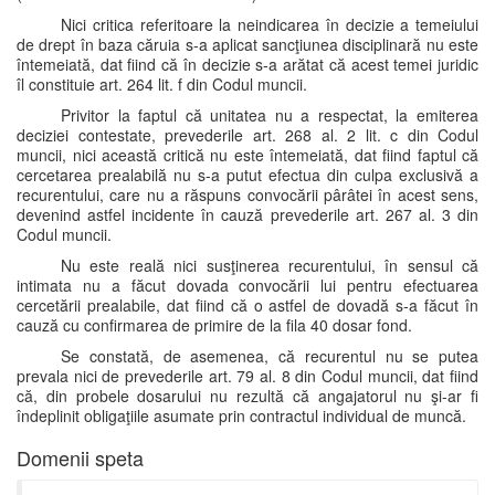
Nici critica referitoare la neindicarea în decizie a temeiului
de drept în baza căruia s-a aplicat sancţiunea disciplinară nu este
întemeiată, dat fiind că în decizie s-a arătat că acest temei juridic
îl constituie art. 264 lit. f din Codul muncii.
Privitor la faptul că unitatea nu a respectat, la emiterea
deciziei contestate, prevederile art. 268 al. 2 lit. c din Codul
muncii, nici această critică nu este întemeiată, dat fiind faptul că
cercetarea prealabilă nu s-a putut efectua din culpa exclusivă a
recurentului, care nu a răspuns convocării pârâtei în acest sens,
devenind astfel incidente în cauză prevederile art. 267 al. 3 din
Codul muncii.
Nu este reală nici susţinerea recurentului, în sensul că
intimata nu a făcut dovada convocării lui pentru efectuarea
cercetării prealabile, dat fiind că o astfel de dovadă s-a făcut în
cauză cu confirmarea de primire de la fila 40 dosar fond.
Se constată, de asemenea, că recurentul nu se putea
prevala nici de prevederile art. 79 al. 8 din Codul muncii, dat fiind
că, din probele dosarului nu rezultă că angajatorul nu şi-ar fi
îndeplinit obligaţiile asumate prin contractul individual de muncă.
Domenii speta