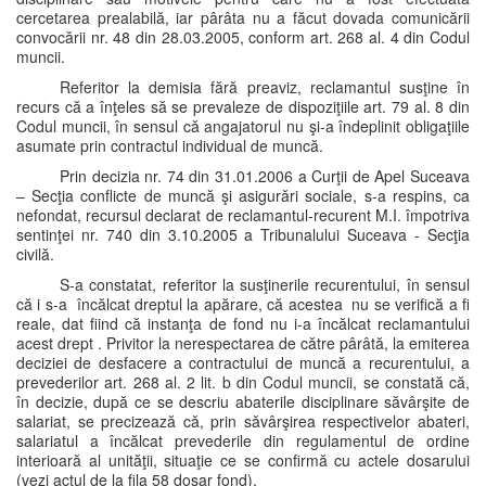
cercetarea prealabilă, iar pârâta nu a făcut dovada comunicării
convocării nr. 48 din 28.03.2005, conform art. 268 al. 4 din Codul
muncii.
Referitor la demisia fără preaviz, reclamantul susţine în
recurs că a înţeles să se prevaleze de dispoziţiile art. 79 al. 8 din
Codul muncii, în sensul că angajatorul nu şi-a îndeplinit obligaţiile
asumate prin contractul individual de muncă.
Prin decizia nr. 74 din 31.01.2006 a Curţii de Apel Suceava
– Secţia conflicte de muncă şi asigurări sociale, s-a respins, ca
nefondat, recursul declarat de reclamantul-recurent M.I. împotriva
sentinţei nr. 740 din 3.10.2005 a Tribunalului Suceava - Secţia
civilă.
S-a constatat, referitor la susţinerile recurentului, în sensul
că i s-a încălcat dreptul la apărare, că acestea nu se verifică a fi
reale, dat fiind că instanţa de fond nu i-a încălcat reclamantului
acest drept . Privitor la nerespectarea de către pârâtă, la emiterea
deciziei de desfacere a contractului de muncă a recurentului, a
prevederilor art. 268 al. 2 lit. b din Codul muncii, se constată că,
în decizie, după ce se descriu abaterile disciplinare săvârşite de
salariat, se precizează că, prin săvârşirea respectivelor abateri,
salariatul a încălcat prevederile din regulamentul de ordine
interioară al unităţii, situaţie ce se confirmă cu actele dosarului
(vezi actul de la fila 58 dosar fond).