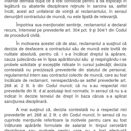
înaintat demisia după ce a fost convocat pentru a da explicaţii în
legătură cu abaterile disciplinare reţinute în sarcina sa, astfel
încât, acest act unilateral de voinţă al reclamantului, în sensul
denunţării contractului de muncă, nu este lipsită de relevanţă.
Împotriva sus-menţionatei sentinţe, reclamantul a declarat
recurs, întemeiat pe prevederile art. 304 pct. 9 şi 304/1 din Codul
de procedură civilă.
În motivarea acestei căi de atac, reclamantul a susţinut că
decizia de desfacere a contractului său de muncă este lovită de
nulitate absolută, pentru că: i s-a încălcat dreptul la apărare,
cauza judecându-se în lipsa apărătorului său şi respingându-i-se
probele solicitate şi excepţiile ridicate în cursul judecăţii; decizia
contestată nu precizează prevederile din statutul de personal,
regulamentul intern sau contractul colectiv de muncă, care au fost
încălcate de reclamant, nerespectându-se astfel prevederile art.
268 al. 2 lit. b din Codul muncii; că nu s-au respectat nici
prevederile din lit. d al aceluiaşi text normativ, în sensul că nu s-a
indicat în decizie temeiul de drept în baza căruia s-a aplicat
sancţiunea disciplinară.
A mai susţinut că, decizia contestată nu a respectat nici
prevederile art. 268 al. 2 lit. c din Codul muncii, în sensul că nu
cuprinde menţiunile referitoare la motivele pentru care au fost
înlăturate apărările formulate de salariat în timpul cercetării
disciplinare sau motivele pentru care nu a fost efectuată