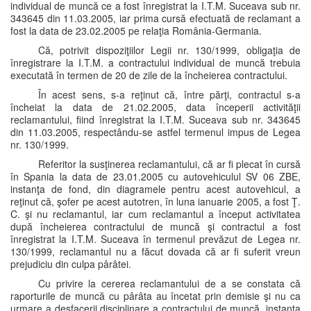
individual de muncă ce a fost înregistrat la I.T.M. Suceava sub nr.
343645 din 11.03.2005, iar prima cursă efectuată de reclamant a
fost la data de 23.02.2005 pe relaţia România-Germania.
Că, potrivit dispoziţiilor Legii nr. 130/1999, obligaţia de
înregistrare la I.T.M. a contractului individual de muncă trebuia
executată în termen de 20 de zile de la încheierea contractului.
În acest sens, s-a reţinut că, între părţi, contractul s-a
încheiat la data de 21.02.2005, data începerii activităţii
reclamantului, fiind înregistrat la I.T.M. Suceava sub nr. 343645
din 11.03.2005, respectându-se astfel termenul impus de Legea
nr. 130/1999.
Referitor la susţinerea reclamantului, că ar fi plecat în cursă
în Spania la data de 23.01.2005 cu autovehiculul SV 06 ZBE,
instanţa de fond, din diagramele pentru acest autovehicul, a
reţinut că, şofer pe acest autotren, în luna ianuarie 2005, a fost Ţ.
C. şi nu reclamantul, iar cum reclamantul a început activitatea
după încheierea contractului de muncă şi contractul a fost
înregistrat la I.T.M. Suceava în termenul prevăzut de Legea nr.
130/1999, reclamantul nu a făcut dovada că ar fi suferit vreun
prejudiciu din culpa pârâtei.
Cu privire la cererea reclamantului de a se constata că
raporturile de muncă cu pârâta au încetat prin demisie şi nu ca
urmare a desfacerii disciplinare a contractului de muncă, instanţa