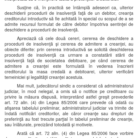
Susţine că, în practică se întâmplă adeseori ca, ulterior
deschiderii procedurii de insolvenţă faţă de un debitor, creanţa
creditorului introductiv să fie achitată în special cu scopul de a se
admite recursul formulat de către debitor împotriva sentinţei de
deschidere a procedurii de insolvenţă.
Apreciază că cele două cereri, cererea de deschidere a
procedurii de insolvenţă şi cererea de admitere a creanţei, au
obiecte diferite: prin cererea introductivă se solicită deschiderea
procedurii de insolvenţă ca urmare a constatării stării de
insolvenţă faţă de societatea debitoare, pe când cererea de
admitere a creanţei este formulată în vederea înscrierii
creditorului la masa credală a debitoarei, ulterior verificării
temeiniciei şi legalităţii creanţei acestuia.
Mai mult, judecătorul sindic a considerat că administratorul
judiciar, în mod nelegal, a omis să o notifice pe creditoare cu
privire la măsura dispusă, interpretând astfel greşit prevederile
art. 72 alin. (4) din Legea 85/2006 care prevede că odată cu
afişarea tabelului preliminar, administratorul judiciar va trimite de
îndată notificări creditorilor, ale căror creanţe sau drepturi de
preferinţă au fost trecute parţial în tabelul preliminar de creanţe,
sau înlăturate, precizând totodată şi motivele.
Arată că art. 72 alin. (4) din Legea 85/2006 face vorbire