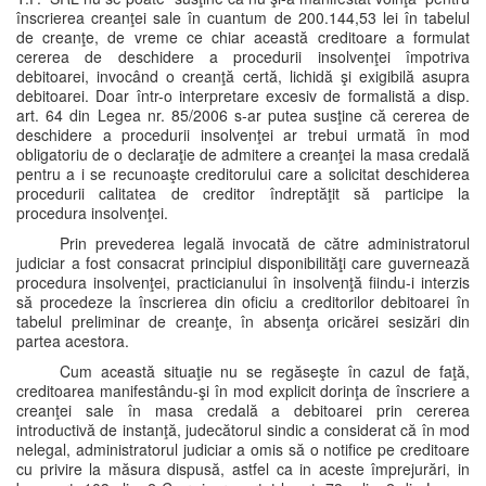
înscrierea creanţei sale în cuantum de 200.144,53 lei în tabelul
de creanţe, de vreme ce chiar această creditoare a formulat
cererea de deschidere a procedurii insolvenţei împotriva
debitoarei, invocând o creanţă certă, lichidă şi exigibilă asupra
debitoarei. Doar într-o interpretare excesiv de formalistă a disp.
art. 64 din Legea nr. 85/2006 s-ar putea susţine că cererea de
deschidere a procedurii insolvenţei ar trebui urmată în mod
obligatoriu de o declaraţie de admitere a creanţei la masa credală
pentru a i se recunoaşte creditorului care a solicitat deschiderea
procedurii calitatea de creditor îndreptăţit să participe la
procedura insolvenţei.
Prin prevederea legală invocată de către administratorul
judiciar a fost consacrat principiul disponibilităţi care guvernează
procedura insolvenţei, practicianului în insolvenţă fiindu-i interzis
să procedeze la înscrierea din oficiu a creditorilor debitoarei în
tabelul preliminar de creanţe, în absenţa oricărei sesizări din
partea acestora.
Cum această situaţie nu se regăseşte în cazul de faţă,
creditoarea manifestându-şi în mod explicit dorinţa de înscriere a
creanţei sale în masa credală a debitoarei prin cererea
introductivă de instanţă, judecătorul sindic a considerat că în mod
nelegal, administratorul judiciar a omis să o notifice pe creditoare
cu privire la măsura dispusă, astfel ca in aceste împrejurări, in