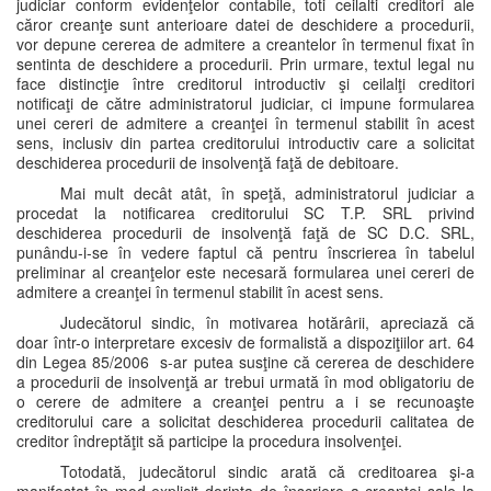
judiciar conform evidenţelor contabile, toti ceilalti creditori ale
căror creanţe sunt anterioare datei de deschidere a procedurii,
vor depune cererea de admitere a creantelor în termenul fixat în
sentinta de deschidere a procedurii. Prin urmare, textul legal nu
face distincţie între creditorul introductiv şi ceilalţi creditori
notificaţi de către administratorul judiciar, ci impune formularea
unei cereri de admitere a creanţei în termenul stabilit în acest
sens, inclusiv din partea creditorului introductiv care a solicitat
deschiderea procedurii de insolvenţă faţă de debitoare.
Mai mult decât atât, în speţă, administratorul judiciar a
procedat la notificarea creditorului SC T.P. SRL privind
deschiderea procedurii de insolvenţă faţă de SC D.C. SRL,
punându-i-se în vedere faptul că pentru înscrierea în tabelul
preliminar al creanţelor este necesară formularea unei cereri de
admitere a creanţei în termenul stabilit în acest sens.
Judecătorul sindic, în motivarea hotărârii, apreciază că
doar într-o interpretare excesiv de formalistă a dispoziţiilor art. 64
din Legea 85/2006 s-ar putea susţine că cererea de deschidere
a procedurii de insolvenţă ar trebui urmată în mod obligatoriu de
o cerere de admitere a creanţei pentru a i se recunoaşte
creditorului care a solicitat deschiderea procedurii calitatea de
creditor îndreptăţit să participe la procedura insolvenţei.
Totodată, judecătorul sindic arată că creditoarea şi-a