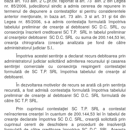
baza art. 103 alin. 2 C.pr.civ. raportat la art. 73 alin. 2 din Legea
nr. 85/2006, judecătorul sindic a admis cererea de repunere in
termenul de depunere a contestaţiilor si pentru considerentele
anterior menţionate, in baza art. 73 alin. 3 si art. 31 şi 64 din
Legea nr. 85/2006, s-a admis contestaţia formulată împotriva
tabelului preliminar de creanţe al debitoarei SC D.C. SRL, cu
consecinţa înscrierii creditoarei SC T.P. SRL in tabelul preliminar
al creanţelor debitoarei SC D.C. SRL cu suma de 200.144,53 lei,
creanţa chirografara (creanţa analizata pe fond de către
administratorul judiciar S.I..
Împotriva acestei sentinţe a declarat recurs debitoarea prin
administratorul judiciar solicitând admiterea recursului şi casarea
sentinţei comerciale cu consecinţa respingerii contestaţiei
formulată de SC T.P. SRL împotriva tabelului de creanţe al
debitoarei.
În dezvoltarea motivelor de recurs se arată că prin sentinţa
recurată, a fost admisă contestaţia formulată împotriva tabelului
preliminar de creanţe al debitoarei SC D.C. SRL formulată de
către SC T.P. SRL.
Prin cuprinsul contestaţiei SC T.P. SRL a contestat
neînscrierea creanţei în cuantum de 200.144,53 lei în tabelul de
creanţe declarate împotriva SC D.C. SRL, creanţă solicitată prin
cuprinsul cererii de deschidere a procedurii de insolvenţă
formulată de către creditoare împotriva SC D.C. SRL. Aceasta