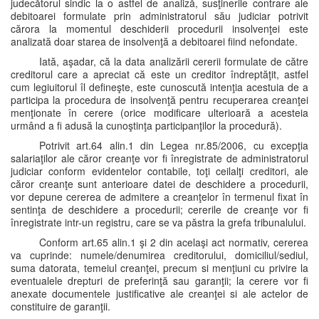
judecătorul sindic la o astfel de analiză, susţinerile contrare ale
debitoarei formulate prin administratorul său judiciar potrivit
cărora la momentul deschiderii procedurii insolvenţei este
analizată doar starea de insolvenţă a debitoarei fiind nefondate.
Iată, aşadar, că la data analizării cererii formulate de către
creditorul care a apreciat că este un creditor îndreptăţit, astfel
cum legiuitorul îl defineşte, este cunoscută intenţia acestuia de a
participa la procedura de insolvenţă pentru recuperarea creanţei
menţionate în cerere (orice modificare ulterioară a acesteia
urmând a fi adusă la cunoştinţa participanţilor la procedură).
Potrivit art.64 alin.1 din Legea nr.85/2006, cu excepţia
salariaţilor ale căror creanţe vor fi înregistrate de administratorul
judiciar conform evidentelor contabile, toţi ceilalţi creditori, ale
căror creanţe sunt anterioare datei de deschidere a procedurii,
vor depune cererea de admitere a creanţelor în termenul fixat în
sentinţa de deschidere a procedurii; cererile de creanţe vor fi
înregistrate intr-un registru, care se va păstra la grefa tribunalului.
Conform art.65 alin.1 şi 2 din acelaşi act normativ, cererea
va cuprinde: numele/denumirea creditorului, domiciliul/sediul,
suma datorata, temeiul creanţei, precum si menţiuni cu privire la
eventualele drepturi de preferinţă sau garanţii; la cerere vor fi
anexate documentele justificative ale creanţei si ale actelor de
constituire de garanţii.