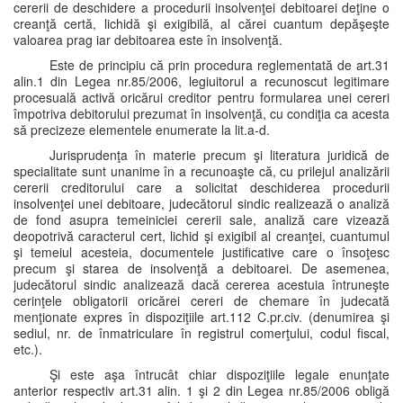
cererii de deschidere a procedurii insolvenţei debitoarei deţine o
creanţă certă, lichidă şi exigibilă, al cărei cuantum depăşeşte
valoarea prag iar debitoarea este în insolvenţă.
Este de principiu că prin procedura reglementată de art.31
alin.1 din Legea nr.85/2006, legiuitorul a recunoscut legitimare
procesuală activă oricărui creditor pentru formularea unei cereri
împotriva debitorului prezumat în insolvenţă, cu condiţia ca acesta
să precizeze elementele enumerate la lit.a-d.
Jurisprudenţa în materie precum şi literatura juridică de
specialitate sunt unanime în a recunoaşte că, cu prilejul analizării
cererii creditorului care a solicitat deschiderea procedurii
insolvenţei unei debitoare, judecătorul sindic realizează o analiză
de fond asupra temeiniciei cererii sale, analiză care vizează
deopotrivă caracterul cert, lichid şi exigibil al creanţei, cuantumul
şi temeiul acesteia, documentele justificative care o însoţesc
precum şi starea de insolvenţă a debitoarei. De asemenea,
judecătorul sindic analizează dacă cererea acestuia întruneşte
cerinţele obligatorii oricărei cereri de chemare în judecată
menţionate expres în dispoziţiile art.112 C.pr.civ. (denumirea şi
sediul, nr. de înmatriculare în registrul comerţului, codul fiscal,
etc.).
Şi este aşa întrucât chiar dispoziţiile legale enunţate
anterior respectiv art.31 alin. 1 şi 2 din Legea nr.85/2006 obligă