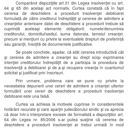
Comparând dispoziţiile art.31 din Legea insolvenţei cu art.
64 şi 65 din acelaşi act normativ, Curtea constată că în fapt
cererea de deschidere a procedurii insolvenţei debitoarei
formulată de către creditorul îndreptăţit şi cererea de admitere a
creanţelor anterioare datei de deschidere a procedurii trebuie să
cuprindă aceleaşi elemente obligatorii: numele/denumirea
creditorului, domiciliul/sediul, suma datorata, temeiul creanţei,
precum si menţiuni cu privire la eventualele drepturi de preferinţă
sau garanţii, însoţită de documentele justificative.
Se poate conchide, aşadar, că atât cererea introductivă cât
şi cererea de admitere a creanţei au drept scop exprimarea
intenţiei creditorului îndreptăţit de a participa la procedura de
insolvenţă a debitoarei şi de a-şi recupera creanţa în cuantumul
solicitat şi justificat prin înscrisuri.
Prin urmare, problema care se pune cu privire la
necesitatea depunerii unei cereri de admitere a creanţei ulterior
formulării unei cereri de deschidere a procedurii insolvenţei
debitoarei este una falsă.
Curtea va achiesa la motivele cuprinse în considerentele
hotărârii recurate şi care aparţin judecătorului sindic şi va aprecia
că doar într-o interpretare excesiv de formalistă a dispoziţiilor art.
64 din Legea nr. 85/2006 s-ar putea susţine că cererea de
deschidere a procedurii insolvenţei ar trebui urmată în mod