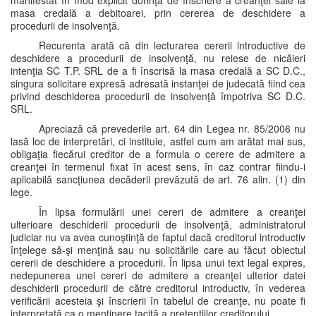
manifestat în mod explicit dorinţa de înscriere a creanţei sale la
masa credală a debitoarei, prin cererea de deschidere a
procedurii de insolvenţă.
Recurenta arată că din lecturarea cererii introductive de
deschidere a procedurii de insolvenţă, nu reiese de nicăieri
intenţia SC T.P. SRL de a fi înscrisă la masa credală a SC D.C.,
singura solicitare expresă adresată instanţei de judecată fiind cea
privind deschiderea procedurii de insolvenţă împotriva SC D.C.
SRL.
Apreciază că prevederile art. 64 din Legea nr. 85/2006 nu
lasă loc de interpretări, ci instituie, astfel cum am arătat mai sus,
obligaţia fiecărui creditor de a formula o cerere de admitere a
creanţei în termenul fixat în acest sens, în caz contrar fiindu-i
aplicabilă sancţiunea decăderii prevăzută de art. 76 alin. (1) din
lege.
În lipsa formulării unei cereri de admitere a creanţei
ulterioare deschiderii procedurii de insolvenţă, administratorul
judiciar nu va avea cunoştinţă de faptul dacă creditorul introductiv
înţelege să-şi menţină sau nu solicitările care au făcut obiectul
cererii de deschidere a procedurii. În lipsa unui text legal expres,
nedepunerea unei cereri de admitere a creanţei ulterior datei
deschiderii procedurii de către creditorul introductiv, în vederea
verificării acesteia şi înscrierii în tabelul de creanţe, nu poate fi
interpretată ca o menţinere tacită a pretenţiilor creditorului.