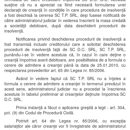
susţine că nu a apreciat ca fiind necesară formularea unei
declaraţii de creanţă în condiţiile în care procedura de insolvenţă
a fost deschisă la cererea SC T.P. SRL, deşi fusese notificată de
către administratorul judiciar în vederea înscrierii la masa credală
a societăţii debitoare, după data deschiderii procedurii de
insolvenţă.
Notificarea privind deschiderea procedurii de insolvenţă a
fost transmisă inclusiv creditorului care a solicitat deschiderea
procedurii de insolvenţă faţă de SC D.C. SRL, SC T.P. SRL,
punându-i-se în vedere acestuia că, în cazul în care deţine o
creanţă împotriva averii debitoare, are posibilitatea de a formula o
cerere de admitere a creanţei până la data de 25.01.2010, cu
respectarea prevederilor art. 65 din Legea nr. 85/2006.
Având în vedere faptul că SC T.P. SRL nu a înţeles a
formula o cerere de admitere a creanţei în termenul prevăzut în
acest sens, administratorul judiciar nu a procedat la înscrierea
acestuia în tabelul preliminar al creanţelor deţinute împotriva SC
D.C. SRL.
Prima instanţă a făcut o aplicarea greşită a legii - art. 304,
pct. (9) din Codul de Procedură Civilă.
Potrivit art. 64 din Legea nr. 85/2006, cu excepţia
salariaţilor ale căror creanţe vor fi înregistrate de administratorul