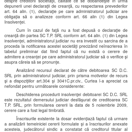
despre creditorii societăţii, calitate ce se dobândeşte în urma
depunerii unei declaraţii de creanţă, cu respectarea prevederilor
art. 64 alin. (1), declaraţie pe care administratorul judiciar are
obligaţia să o analizeze conform art. 66 alin (1) din Legea
Insolvenţei.
Cum în cazul de faţă nu a fost depusă o declaraţie de
creanţă din partea SC T.P. SRL conform art. 64 alin. (1) din Legea
insolvenţei, administratorul judiciar nu era investit cu sarcina de a
proceda la notificarea acestei societăţi precizând neînscrierea în
tabelul preliminar dat fiind faptul că nu există o cerere de
admitere a creanţei pe care administratorul judiciar să o verifice şi
asupra căreia să se pronunţe.
Analizând recursul declarat de către debitoarea SC D.C.
SRL prin administratorul judiciar, prin prisma motivelor de recurs
şi a dispoziţiilor art.304 şi 3041C.pr.civ., Curtea l-a apreciat ca
nefondat pentru următoarele considerente:
Deschiderea procedurii insolvenţei debitoarei SC D.C. SRL
este rezultatul demersului judiciar desfăşurat de creditoarea SC
T.P. SRL, prin formularea cererii la data de 5 noiembrie 2009,
cerere care a fost legal timbrată.
Înscrisurile existente la dosar evidenţiază faptul că urmare
a analizării temeiniciei cererii formulate şi a înscrisurilor anexate
acesteia, judecătorul sindic a constatat că creditorul titular al