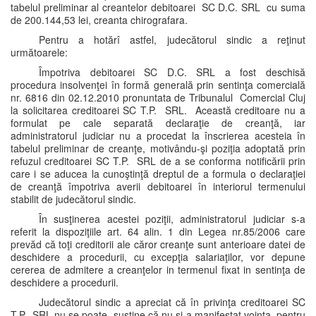
tabelul preliminar al creantelor debitoarei SC D.C. SRL cu suma
de 200.144,53 lei, creanta chirografara.
Pentru a hotărî astfel, judecătorul sindic a reţinut
următoarele:
Împotriva debitoarei SC D.C. SRL a fost deschisă
procedura insolvenţei în formă generală prin sentinţa comercială
nr. 6816 din 02.12.2010 pronuntata de Tribunalul Comercial Cluj
la solicitarea creditoarei SC T.P. SRL. Această creditoare nu a
formulat pe cale separată declaraţie de creanţă, iar
administratorul judiciar nu a procedat la înscrierea acesteia în
tabelul preliminar de creanţe, motivându-şi poziţia adoptată prin
refuzul creditoarei SC T.P. SRL de a se conforma notificării prin
care i se aducea la cunoştinţă dreptul de a formula o declaraţiei
de creanţă împotriva averii debitoarei în interiorul termenului
stabilit de judecătorul sindic.
În susţinerea acestei poziţii, administratorul judiciar s-a
referit la dispoziţiile art. 64 alin. 1 din Legea nr.85/2006 care
prevăd că toţi creditorii ale căror creanţe sunt anterioare datei de
deschidere a procedurii, cu excepţia salariaţilor, vor depune
cererea de admitere a creanţelor in termenul fixat in sentinţa de
deschidere a procedurii.
Judecătorul sindic a apreciat că în privinţa creditoarei SC
T.P. SRL nu se poate susţine că nu şi-a manifestat voinţa pentru