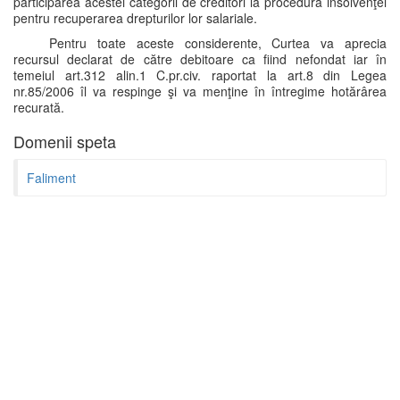
participarea acestei categorii de creditori la procedura insolvenţei
pentru recuperarea drepturilor lor salariale.
Pentru toate aceste considerente, Curtea va aprecia
recursul declarat de către debitoare ca fiind nefondat iar în
temeiul art.312 alin.1 C.pr.civ. raportat la art.8 din Legea
nr.85/2006 îl va respinge şi va menţine în întregime hotărârea
recurată.
Domenii speta
Faliment