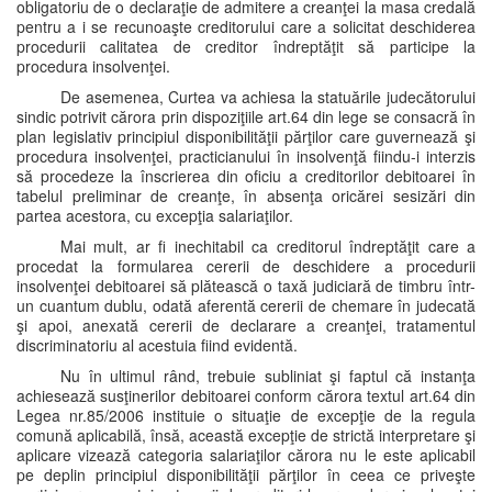
obligatoriu de o declaraţie de admitere a creanţei la masa credală
pentru a i se recunoaşte creditorului care a solicitat deschiderea
procedurii calitatea de creditor îndreptăţit să participe la
procedura insolvenţei.
De asemenea, Curtea va achiesa la statuările judecătorului
sindic potrivit cărora prin dispoziţiile art.64 din lege se consacră în
plan legislativ principiul disponibilităţii părţilor care guvernează şi
procedura insolvenţei, practicianului în insolvenţă fiindu-i interzis
să procedeze la înscrierea din oficiu a creditorilor debitoarei în
tabelul preliminar de creanţe, în absenţa oricărei sesizări din
partea acestora, cu excepţia salariaţilor.
Mai mult, ar fi inechitabil ca creditorul îndreptăţit care a
procedat la formularea cererii de deschidere a procedurii
insolvenţei debitoarei să plătească o taxă judiciară de timbru într-
un cuantum dublu, odată aferentă cererii de chemare în judecată
şi apoi, anexată cererii de declarare a creanţei, tratamentul
discriminatoriu al acestuia fiind evidentă.
Nu în ultimul rând, trebuie subliniat şi faptul că instanţa
achiesează susţinerilor debitoarei conform cărora textul art.64 din
Legea nr.85/2006 instituie o situaţie de excepţie de la regula
comună aplicabilă, însă, această excepţie de strictă interpretare şi
aplicare vizează categoria salariaţilor cărora nu le este aplicabil
pe deplin principiul disponibilităţii părţilor în ceea ce priveşte