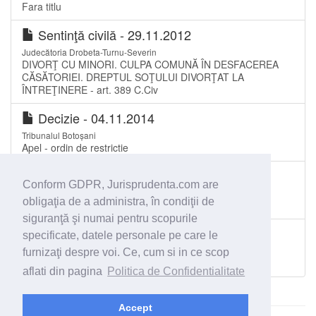
Fara titlu
Sentinţă civilă - 29.11.2012
Judecătoria Drobeta-Turnu-Severin
DIVORŢ CU MINORI. CULPA COMUNĂ ÎN DESFACEREA
CĂSĂTORIEI. DREPTUL SOŢULUI DIVORŢAT LA
ÎNTREŢINERE - art. 389 C.Civ
Decizie - 04.11.2014
Tribunalul Botoșani
Apel - ordin de restrictie
Sentinţă civilă - 29.06.2009
Conform GDPR, Jurisprudenta.com are
Judecătoria Târgu Jiu
obligaţia de a administra, în condiţii de
Divort.
siguranţă şi numai pentru scopurile
Sentinţă civilă - 18.05.2016
specificate, datele personale pe care le
Judecătoria Orșova
furnizaţi despre voi. Ce, cum si in ce scop
Divorţ
aflati din pagina
Politica de Confidentialitate
Accept