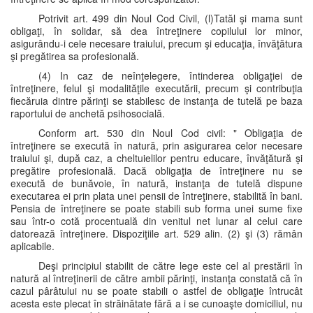
Potrivit art. 499 din Noul Cod Civil, (l)Tatăl şi mama sunt
obligaţi, în solidar, să dea întreţinere copilului lor minor,
asigurându-i cele necesare traiului, precum şi educaţia, învăţătura
şi pregătirea sa profesională.
(4) In caz de neînţelegere, întinderea obligaţiei de
întreţinere, felul şi modalităţile executării, precum şi contribuţia
fiecăruia dintre părinţi se stabilesc de instanţa de tutelă pe baza
raportului de anchetă psihosocială.
Conform art. 530 din Noul Cod civil: " Obligaţia de
întreţinere se execută în natură, prin asigurarea celor necesare
traiului şi, după caz, a cheltuielilor pentru educare, învăţătură şi
pregătire profesională. Dacă obligaţia de întreţinere nu se
execută de bunăvoie, în natură, instanţa de tutelă dispune
executarea ei prin plata unei pensii de întreţinere, stabilită în bani.
Pensia de întreţinere se poate stabili sub forma unei sume fixe
sau într-o cotă procentuală din venitul net lunar al celui care
datorează întreţinere. Dispoziţiile art. 529 alin. (2) şi (3) rămân
aplicabile.
Deşi principiul stabilit de către lege este cel al prestării în
natură al întreţinerii de către ambii părinţi, instanţa constată că în
cazul pârâtului nu se poate stabili o astfel de obligaţie întrucât
acesta este plecat în străinătate fără a i se cunoaşte domiciliul, nu