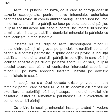
Civil.
Astfel, ca principiu de bază, de la care se derogă doar în
cazurile excepţionale, pentru motive întemeiate, autoritatea
părintească revine în comun ambilor părinţi, iar stabilirea locuinţei
minorilor la unul dintre părinţi, se face pe baza acordului părţilor,
în lipsa acestui acord sau când el contravine interesului superior
al minorului, instanţa stabilind domiciliul minorului la părintele cu
care locuieşte în mod statornic.
Instanţa nu mai dispune astfel încredinţarea minorului
unuia dintre părinţi ci, grevat pe principiul exercitării de ambii
părinţi a autorităţii părinteşte, dispune doar cu privire la locuinţa
stabilă a minorului la unul din părinţi, în condiţiile în care părinţii
locuiesc separat după divorţ, pe baza acordului lor sau, în lipsa
acestui acord sau când el contravine interesului superior al
minorului, pe baza aprecierii instanţei, bazată pe dovezile
administrate în cauză.
în speţă, nu s-a făcut dovada existenţei vreunui motiv
temeinic pentru care pârâtul M. V. să fie decăzut din dreptul de
exercitare a autorităţii părinteşti asupra minorului rezultat din
căsătorie, astfel că autoritatea părintească va fi exercitată în
comun de ambii părinţi.
Cu privire la locuinţa minorului, instanţa, având în vedere