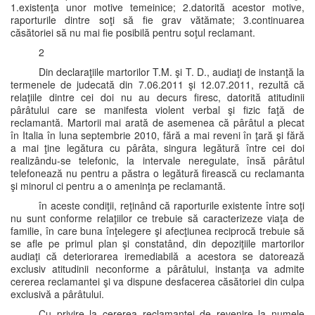
1.existenţa unor motive temeinice; 2.datorită acestor motive,
raporturile dintre soţi să fie grav vătămate; 3.continuarea
căsătoriei să nu mai fie posibilă pentru soţul reclamant.
2
Din declaraţiile martorilor T.M. şi T. D., audiaţi de instanţă la
termenele de judecată din 7.06.2011 şi 12.07.2011, rezultă că
relaţiile dintre cei doi nu au decurs firesc, datorită atitudinii
pârâtului care se manifesta violent verbal şi fizic faţă de
reclamantă. Martorii mai arată de asemenea că pârâtul a plecat
în Italia în luna septembrie 2010, fără a mai reveni în ţară şi fără
a mai ţine legătura cu pârâta, singura legătură între cei doi
realizându-se telefonic, la intervale neregulate, însă pârâtul
telefonează nu pentru a păstra o legătură firească cu reclamanta
şi minorul ci pentru a o ameninţa pe reclamantă.
în aceste condiţii, reţinând că raporturile existente între soţi
nu sunt conforme relaţiilor ce trebuie să caracterizeze viaţa de
familie, în care buna înţelegere şi afecţiunea reciprocă trebuie să
se afle pe primul plan şi constatând, din depoziţiile martorilor
audiaţi că deteriorarea iremediabilă a acestora se datorează
exclusiv atitudinii neconforme a pârâtului, instanţa va admite
cererea reclamantei şi va dispune desfacerea căsătoriei din culpa
exclusivă a pârâtului.
Cu privire la cererea reclamantei de revenire la numele