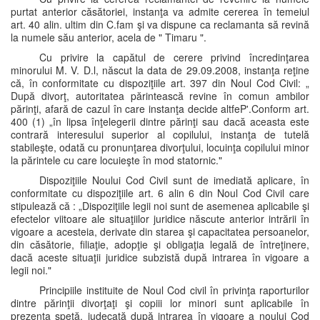
purtat anterior căsătoriei, instanţa va admite cererea în temeiul
art. 40 alin. ultim din C.fam şi va dispune ca reclamanta să revină
la numele său anterior, acela de " Timaru ".
Cu privire la capătul de cerere privind încredinţarea
minorului M. V. D.l, născut la data de 29.09.2008, instanţa reţine
că, în conformitate cu dispoziţiile art. 397 din Noul Cod Civil: „
După divorţ, autoritatea părintească revine în comun ambilor
părinţi, afară de cazul în care instanţa decide altfeP'.Conform art.
400 (1) „în lipsa înţelegerii dintre părinţi sau dacă aceasta este
contrară interesului superior al copilului, instanţa de tutelă
stabileşte, odată cu pronunţarea divorţului, locuinţa copilului minor
la părintele cu care locuieşte în mod statornic."
Dispoziţiile Noului Cod Civil sunt de imediată aplicare, în
conformitate cu dispoziţiile art. 6 alin 6 din Noul Cod Civil care
stipulează că : „Dispoziţiile legii noi sunt de asemenea aplicabile şi
efectelor viitoare ale situaţiilor juridice născute anterior intrării în
vigoare a acesteia, derivate din starea şi capacitatea persoanelor,
din căsătorie, filiaţie, adopţie şi obligaţia legală de întreţinere,
dacă aceste situaţii juridice subzistă după intrarea în vigoare a
legii noi."
Principiile instituite de Noul Cod civil în privinţa raporturilor
dintre părinţii divorţaţi şi copiii lor minori sunt aplicabile în
prezenta speţă, judecată după intrarea în vigoare a noului Cod