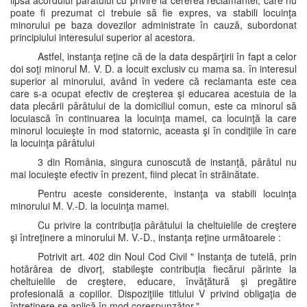
lipsa acordului pârâtului cu privire la cererea reclamantei, care nu
poate fi prezumat ci trebuie să fie expres, va stabili locuinţa
minorului pe baza dovezilor administrate în cauză, subordonat
principiului interesului superior al acestora.
Astfel, instanţa reţine că de la data despărţirii în fapt a celor
doi soţi minorul M. V. D. a locuit exclusiv cu mama sa. în interesul
superior al minorului, având în vedere că reclamanta este cea
care s-a ocupat efectiv de creşterea şi educarea acestuia de la
data plecării pârâtului de la domiciliul comun, este ca minorul să
locuiască în continuarea la locuinţa mamei, ca locuinţă la care
minorul locuieşte în mod statornic, aceasta şi în condiţiile în care
la locuinţa pârâtului
3 din România, singura cunoscută de instanţă, pârâtul nu
mai locuieşte efectiv în prezent, fiind plecat în străinătate.
Pentru aceste considerente, instanţa va stabili locuinţa
minorului M. V.-D. la locuinţa mamei.
Cu privire la contribuţia pârâtului la cheltuielile de creştere
şi întreţinere a minorului M. V.-D., instanţa reţine următoarele :
Potrivit art. 402 din Noul Cod Civil " Instanţa de tutelă, prin
hotărârea de divorţ, stabileşte contribuţia fiecărui părinte la
cheltuielile de creştere, educare, învăţătură şi pregătire
profesională a copiilor. Dispoziţiile titlului V privind obligaţia de
întreţinere se aplică în mod corespunzător."