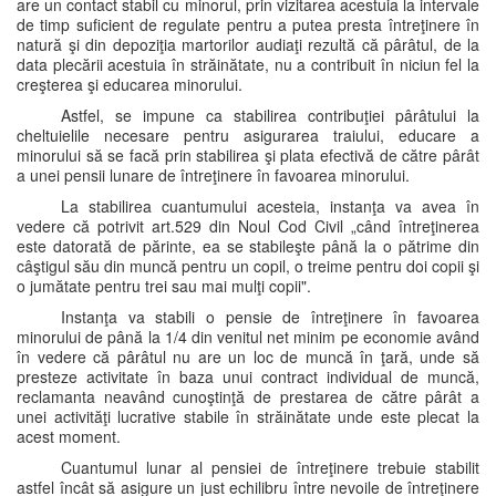
are un contact stabil cu minorul, prin vizitarea acestuia la intervale
de timp suficient de regulate pentru a putea presta întreţinere în
natură şi din depoziţia martorilor audiaţi rezultă că pârâtul, de la
data plecării acestuia în străinătate, nu a contribuit în niciun fel la
creşterea şi educarea minorului.
Astfel, se impune ca stabilirea contribuţiei pârâtului la
cheltuielile necesare pentru asigurarea traiului, educare a
minorului să se facă prin stabilirea şi plata efectivă de către pârât
a unei pensii lunare de întreţinere în favoarea minorului.
La stabilirea cuantumului acesteia, instanţa va avea în
vedere că potrivit art.529 din Noul Cod Civil „când întreţinerea
este datorată de părinte, ea se stabileşte până la o pătrime din
câştigul său din muncă pentru un copil, o treime pentru doi copii şi
o jumătate pentru trei sau mai mulţi copii".
Instanţa va stabili o pensie de întreţinere în favoarea
minorului de până la 1/4 din venitul net minim pe economie având
în vedere că pârâtul nu are un loc de muncă în ţară, unde să
presteze activitate în baza unui contract individual de muncă,
reclamanta neavând cunoştinţă de prestarea de către pârât a
unei activităţi lucrative stabile în străinătate unde este plecat la
acest moment.
Cuantumul lunar al pensiei de întreţinere trebuie stabilit
astfel încât să asigure un just echilibru între nevoile de întreţinere