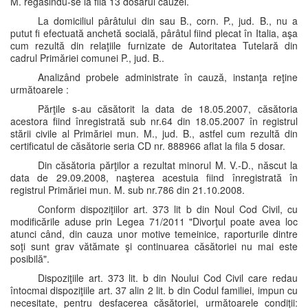
M. regăsindu-se la fila 13 dosarul cauzei.
La domiciliul pârâtului din sau B., corn. P., jud. B., nu a
putut fi efectuată anchetă socială, pârâtul fiind plecat în Italia, aşa
cum rezultă din relaţiile furnizate de Autoritatea Tutelară din
cadrul Primăriei comunei P., jud. B..
Analizând probele administrate în cauză, instanţa reţine
următoarele :
Părţile s-au căsătorit la data de 18.05.2007, căsătoria
acestora fiind înregistrată sub nr.64 din 18.05.2007 în registrul
stării civile al Primăriei mun. M., jud. B., astfel cum rezultă din
certificatul de căsătorie seria CD nr. 888966 aflat la fila 5 dosar.
Din căsătoria părţilor a rezultat minorul M. V.-D., născut la
data de 29.09.2008, naşterea acestuia fiind înregistrată în
registrul Primăriei mun. M. sub nr.786 din 21.10.2008.
Conform dispoziţiilor art. 373 lit b din Noul Cod Civil, cu
modificările aduse prin Legea 71/2011 "Divorţul poate avea loc
atunci când, din cauza unor motive temeinice, raporturile dintre
soţi sunt grav vătămate şi continuarea căsătoriei nu mai este
posibilă".
Dispoziţiile art. 373 lit. b din Noului Cod Civil care redau
întocmai dispoziţiile art. 37 alin 2 lit. b din Codul familiei, impun cu
necesitate, pentru desfacerea căsătoriei, următoarele condiţii: