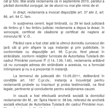
cât şi fizic. Mai arată reclamanta că în septembrie 2010, pârâtul a
părăsit domiciliul conjugal, iar de atunci nu mai ştie nimic de el.
în drept, reclamanta a invocat dispoziţiile art. 37 alin 2, art.
86, art. 94 C. fam.
In susţinerea cererii, legal timbrată, cu 39 lei taxă judiciară
de timbru şi 1 leu timbru judiciar, reclamanta a depus la dosar, în
xerocopie, certificat de căsătorie şi certificat de naştere al
minorului M. V.-D..
Pârâtul care a fost citat atât la ultimul domiciliu cunoscut din
ţară cât şi prin afişare la uşa instanţei şi prin publicitate, în
conformitate cu dispoziţiile art. 95 C.pr.civ, fiind plecat în
străinătate, conform relaţiilor furnizate de Autoritatea Tutelară din
cadrul Primăriei comunei P. (f.14, f.39, f.46), reclamanta arătând
că nu cunoaşte adresa din străinătate a acestuia, nu a formulat
întîmpinare şi nu s-a prezentat în instanţă.
La termenul de judecată din 10.05.2011, deliberând în
condiţiile art. 167 C.pr.civ., instanţa a încuviinţat pentru
reclamantă probele cu înscrisuri şi proba testimonială, ca fiind
legale, pertinente şi concludente pentru soluţionarea cauzei.
în cauză a fost efectuată anchetă socială la domiciliul
reclamantei din M., str. Spira Haret nr. 38 bis, referatul de anchetă
socială efectuat de Autoritatea Tutelară din cadrul Primăriei mun.