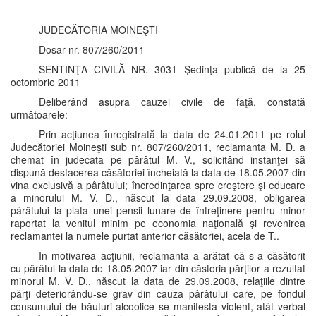
JUDECĂTORIA MOINEŞTI
Dosar nr. 807/260/2011
SENTINŢA CIVILĂ NR. 3031 Şedinţa publică de la 25
octombrie 2011
Deliberând asupra cauzei civile de faţă, constată
următoarele:
Prin acţiunea înregistrată la data de 24.01.2011 pe rolul
Judecătoriei Moineşti sub nr. 807/260/2011, reclamanta M. D. a
chemat în judecata pe pârâtul M. V., solicitând instanţei să
dispună desfacerea căsătoriei încheiată la data de 18.05.2007 din
vina exclusivă a pârâtului; încredinţarea spre creştere şi educare
a minorului M. V. D., născut la data 29.09.2008, obligarea
pârâtului la plata unei pensii lunare de întreţinere pentru minor
raportat la venitul minim pe economia naţională şi revenirea
reclamantei la numele purtat anterior căsătoriei, acela de T..
In motivarea acţiunii, reclamanta a arătat că s-a căsătorit
cu pârâtul la data de 18.05.2007 iar din căstoria părţilor a rezultat
minorul M. V. D., născut la data de 29.09.2008, relaţiile dintre
părţi deteriorându-se grav din cauza pârâtului care, pe fondul
consumului de băuturi alcoolice se manifesta violent, atât verbal