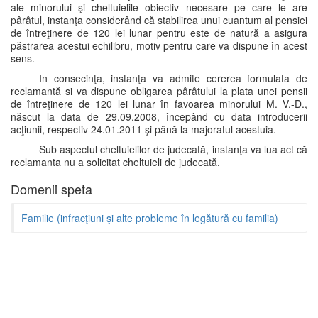
ale minorului şi cheltuielile obiectiv necesare pe care le are
pârâtul, instanţa considerând că stabilirea unui cuantum al pensiei
de întreţinere de 120 lei lunar pentru este de natură a asigura
păstrarea acestui echilibru, motiv pentru care va dispune în acest
sens.
In consecinţa, instanţa va admite cererea formulata de
reclamantă si va dispune obligarea pârâtului la plata unei pensii
de întreţinere de 120 lei lunar în favoarea minorului M. V.-D.,
născut la data de 29.09.2008, începând cu data introducerii
acţiunii, respectiv 24.01.2011 şi până la majoratul acestuia.
Sub aspectul cheltuielilor de judecată, instanţa va lua act că
reclamanta nu a solicitat cheltuieli de judecată.
Domenii speta
Familie (infracţiuni şi alte probleme în legătură cu familia)