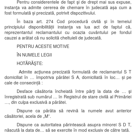
Pentru considerentele de fapt şi de drept mai sus expuse,
instanţa va admite cererea de chemare în judecată așa cum a
fost formulată și precizată, potrivit dispozitivului.
În baza art. 274 Cod procedură civilă și în temeiul
principiului disponibilității instanţa va lua act de faptul că,
reprezentantul reclamantului cu ocazia cuvântului pe fondul
cauzei a arătat că nu solicită cheltuieli de judecată.
PENTRU ACESTE MOTIVE
ÎN NUMELE LEGII
HOTĂRĂŞTE:
Admite acţiunea precizată formulată de reclamantul S T
domiciliat în … împotriva pârâtei S A, domiciliată în loc… și pe
cale de consecință :
Desface căsătoria încheiată între părţi la data de … şi
înregistrată sub numărul … în Registrul de stare civilă al Primăriei
…, din culpa exclusivă a pârâtei.
Dispune ca pârâta să revină la numele avut anterior
căsătoriei, acela de „M”.
Dispune ca autoritatea părintească asupra minorei S D T,
născută la data de… să se exercite în mod exclusiv de către tată.