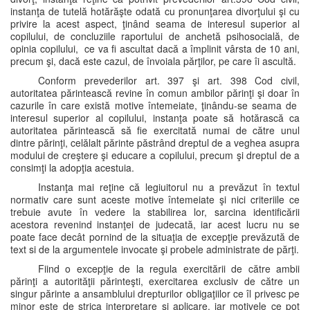
instanţa de tutelă hotărăşte odată cu pronunţarea divorţului şi cu
privire la acest aspect, ţinând seama de interesul superior al
copilului, de concluziile raportului de anchetă psihosocială, de
opinia copilului, ce va fi ascultat dacă a împlinit vârsta de 10 ani,
precum şi, dacă este cazul, de învoiala părţilor, pe care îi ascultă.
Conform prevederilor art. 397 şi art. 398 Cod civil,
autoritatea părintească revine în comun ambilor părinţi şi doar în
cazurile în care există motive întemeiate, ţinându-se seama de
interesul superior al copilului, instanţa poate să hotărască ca
autoritatea părintească să fie exercitată numai de către unul
dintre părinţi, celălalt părinte păstrând dreptul de a veghea asupra
modului de creştere şi educare a copilului, precum şi dreptul de a
consimţi la adopţia acestuia.
Instanţa mai reţine că legiuitorul nu a prevăzut în textul
normativ care sunt aceste motive întemeiate şi nici criteriile ce
trebuie avute în vedere la stabilirea lor, sarcina identificării
acestora revenind instanţei de judecată, iar acest lucru nu se
poate face decât pornind de la situaţia de excepţie prevăzută de
text si de la argumentele invocate şi probele administrate de părţi.
Fiind o excepţie de la regula exercitării de către ambii
părinţi a autorităţii părinteşti, exercitarea exclusiv de către un
singur părinte a ansamblului drepturilor obligaţiilor ce îl privesc pe
minor este de strica interpretare şi aplicare, iar motivele ce pot