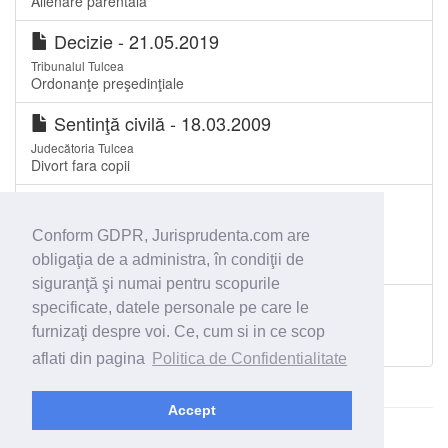
Alienare parentala
Decizie - 21.05.2019
Tribunalul Tulcea
Ordonanţe preşedinţiale
Sentinţă civilă - 18.03.2009
Judecătoria Tulcea
Divort fara copii
Sentinţă civilă - 12.12.2008
Judecătoria Iași
Conform GDPR, Jurisprudenta.com are
Competenta teritoriala in cazul acţiunilor de divorţ când
obligaţia de a administra, în condiţii de
părţile au reşedinţa în străinătate
siguranţă şi numai pentru scopurile
Sentinţă civilă - 04.04.2011
specificate, datele personale pe care le
Judecătoria Oradea
furnizaţi despre voi. Ce, cum si in ce scop
diviort
aflati din pagina
Politica de Confidentialitate
Accept
© 2026 - Jurisprudenta.com -
Cautare
-
Termeni si conditii