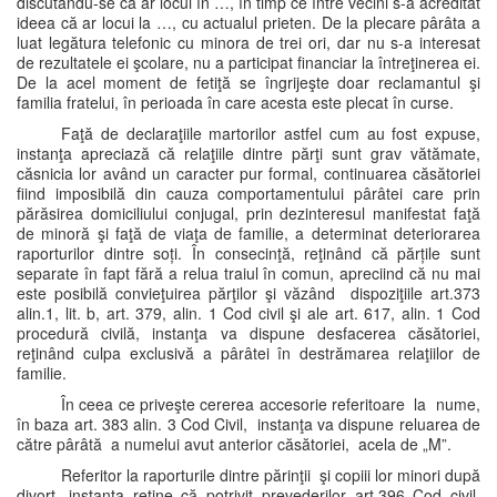
discutându-se că ar locui în …, în timp ce între vecini s-a acreditat
ideea că ar locui la …, cu actualul prieten. De la plecare pârâta a
luat legătura telefonic cu minora de trei ori, dar nu s-a interesat
de rezultatele ei şcolare, nu a participat financiar la întreţinerea ei.
De la acel moment de fetiţă se îngrijeşte doar reclamantul şi
familia fratelui, în perioada în care acesta este plecat în curse.
Faţă de declaraţiile martorilor astfel cum au fost expuse,
instanţa apreciază că relaţiile dintre părţi sunt grav vătămate,
căsnicia lor având un caracter pur formal, continuarea căsătoriei
fiind imposibilă din cauza comportamentului pârâtei care prin
părăsirea domiciliului conjugal, prin dezinteresul manifestat faţă
de minoră şi faţă de viaţa de familie, a determinat deteriorarea
raporturilor dintre soți. În consecinţă, reţinând că părțile sunt
separate în fapt fără a relua traiul în comun, apreciind că nu mai
este posibilă convieţuirea părţilor şi văzând dispoziţiile art.373
alin.1, lit. b, art. 379, alin. 1 Cod civil şi ale art. 617, alin. 1 Cod
procedură civilă, instanţa va dispune desfacerea căsătoriei,
reţinând culpa exclusivă a pârâtei în destrămarea relaţiilor de
familie.
În ceea ce priveşte cererea accesorie referitoare la nume,
în baza art. 383 alin. 3 Cod Civil, instanţa va dispune reluarea de
către pârâtă a numelui avut anterior căsătoriei, acela de „M”.
Referitor la raporturile dintre părinţii şi copiii lor minori după
divorţ, instanţa reţine că potrivit prevederilor art.396 Cod civil,