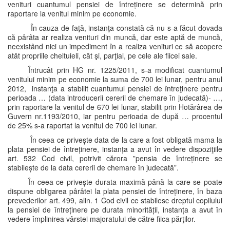
venituri cuantumul pensiei de întreținere se determină prin
raportare la venitul minim pe economie.
În cauza de faţă, instanţa constată că nu s-a făcut dovada
că pârâta ar realiza venituri din muncă, dar este aptă de muncă,
neexistând nici un impediment în a realiza venituri ce să acopere
atât propriile cheltuieli, cât şi, parţial, pe cele ale fiicei sale.
Întrucât prin HG nr. 1225/2011, s-a modificat cuantumul
venitului minim pe economie la suma de 700 lei lunar, pentru anul
2012, instanţa a stabilit cuantumul pensiei de întreţinere pentru
perioada … (data introducerii cererii de chemare în judecată)- …,
prin raportare la venitul de 670 lei lunar, stabilit prin Hotărârea de
Guvern nr.1193/2010, iar pentru perioada de după … procentul
de 25% s-a raportat la venitul de 700 lei lunar.
În ceea ce privește data de la care a fost obligată mama la
plata pensiei de întreținere, instanța a avut în vedere dispoziţiile
art. 532 Cod civil, potrivit cărora ”pensia de întreținere se
stabilește de la data cererii de chemare în judecată”.
În ceea ce privește durata maximă până la care se poate
dispune obligarea pârâtei la plata pensiei de întreținere, în baza
prevederilor art. 499, alin. 1 Cod civil ce stabilesc dreptul copilului
la pensiei de întreținere pe durata minorității, instanța a avut în
vedere împlinirea vârstei majoratului de către fiica părţilor.