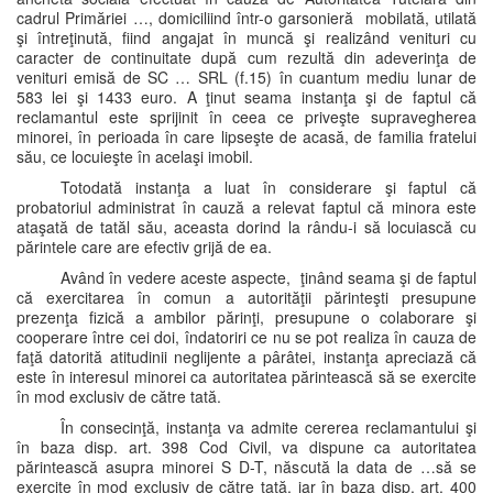
cadrul Primăriei …, domiciliind într-o garsonieră mobilată, utilată
şi întreţinută, fiind angajat în muncă şi realizând venituri cu
caracter de continuitate după cum rezultă din adeverinţa de
venituri emisă de SC … SRL (f.15) în cuantum mediu lunar de
583 lei şi 1433 euro. A ţinut seama instanţa şi de faptul că
reclamantul este sprijinit în ceea ce priveşte supravegherea
minorei, în perioada în care lipseşte de acasă, de familia fratelui
său, ce locuieşte în acelaşi imobil.
Totodată instanţa a luat în considerare şi faptul că
probatoriul administrat în cauză a relevat faptul că minora este
ataşată de tatăl său, aceasta dorind la rându-i să locuiască cu
părintele care are efectiv grijă de ea.
Având în vedere aceste aspecte, ţinând seama şi de faptul
că exercitarea în comun a autorităţii părinteşti presupune
prezenţa fizică a ambilor părinţi, presupune o colaborare şi
cooperare între cei doi, îndatoriri ce nu se pot realiza în cauza de
faţă datorită atitudinii neglijente a pârâtei, instanţa apreciază că
este în interesul minorei ca autoritatea părintească să se exercite
în mod exclusiv de către tată.
În consecinţă, instanţa va admite cererea reclamantului şi
în baza disp. art. 398 Cod Civil, va dispune ca autoritatea
părintească asupra minorei S D-T, născută la data de …să se
exercite în mod exclusiv de către tată, iar în baza disp. art. 400