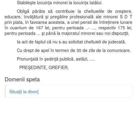
Stabileşte locuința minorei la locuința tatălui.
Obligă pârâta să contribuie la cheltuielile de creştere,
educare, învăţătură şi pregătire profesională ale minorei S D T
prin plata, în favoarea acesteia, a unei pensii de întreținere lunare
în cuantum de 167 lei, pentru perioada ..- ..., respectiv 175 lei,
pentru perioada ... şi până la majoratul minorei sau noi dispoziţii.
Ia act de faptul că nu s-au solicitat cheltuieli de judecată.
Cu drept de apel în termen de 30 de zile de la comunicare.
Pronunţată în şedinţă publică, astăzi, ….
PREŞEDINTE, GREFIER,
Domenii speta
Situaţii la divorţ