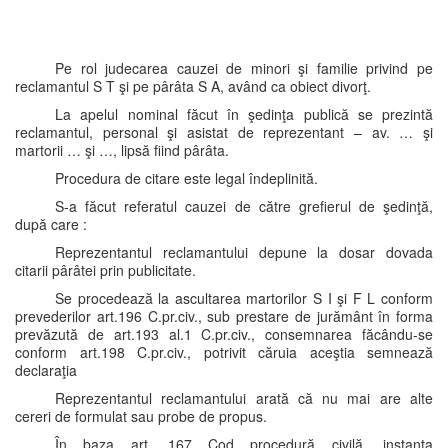
Pe rol judecarea cauzei de minori şi familie privind pe
reclamantul S T şi pe pârâta S A, având ca obiect divorţ.
La apelul nominal făcut în şedinţa publică se prezintă
reclamantul, personal şi asistat de reprezentant – av. … şi
martorii … şi …, lipsă fiind pârâta.
Procedura de citare este legal îndeplinită.
S-a făcut referatul cauzei de către grefierul de şedinţă,
după care :
Reprezentantul reclamantului depune la dosar dovada
citarii pârâtei prin publicitate.
Se procedează la ascultarea martorilor S I şi F L conform
prevederilor art.196 C.pr.civ., sub prestare de jurământ în forma
prevăzută de art.193 al.1 C.pr.civ., consemnarea făcându-se
conform art.198 C.pr.civ., potrivit căruia aceştia semnează
declaraţia
Reprezentantul reclamantului arată că nu mai are alte
cereri de formulat sau probe de propus.
În baza art. 167 Cod procedură civilă, instanţa