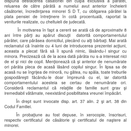
dispună desfacerea căsătoriei din culpa exclusivă a pârâtei,
reluarea de către pârâtă a numelui avut anterior încheierii
căsătoriei, încredinţarea minorei S D T, cu obligarea pârâtei la
plata pensiei de întreţinere în cotă procentuală, raportat la
veniturile realizate, cu cheltuieli de judecată.
În motivarea în fapt a cererii se arată că de aproximativ 8
ani între părţi au apărut discuţii datorită comportamentului
pârâtei, care părăsea domiciliul, plecând cu alţi bărbaţi. Mai arată
reclamatul că înainte cu 4 luni de introducerea prezentei acţiuni,
aceasta a plecat fără să îi spună nimic, lăsându-l singur cu
minora. Precizează că de la acea dată pârâta nu s-a interesat nici
de el şi nici de copil. Menţionează că şi anterior de nenumărate
ori pârâta pleca de acasă lăsând copilul singur. În lipsa sa de
acasă nu se îngrijea de minoră, nu gătea, nu spăla, toate treburile
gospodăreşti făcându-le doar împreună cu el, iar datorită
comportamentului acesteia se certau de nenumărate ori.
Consideră reclamantul că relaţiile de familie sunt grav şi
iremediabil vătămate, neexistând posibilitatea vreunei împăcări.
În drept sunt invocate disp. art. 37 alin. 2 şi art. 38 din
Codul Familiei.
În probaţiune au fost depuse, în xerocopie, înscrisuri,
respectiv certificatul de căsătorie şi certificatul de naştere al
minorei.