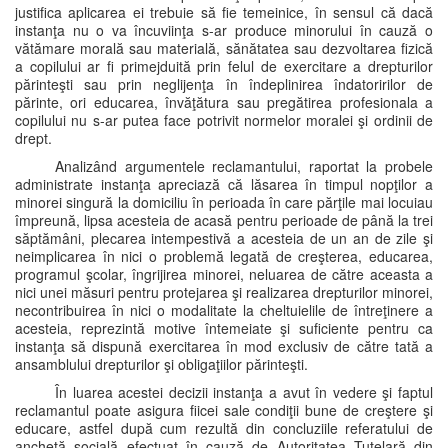
justifica aplicarea ei trebuie să fie temeinice, în sensul că dacă
instanţa nu o va încuviinţa s-ar produce minorului în cauză o
vătămare morală sau materială, sănătatea sau dezvoltarea fizică
a copilului ar fi primejduită prin felul de exercitare a drepturilor
părinteşti sau prin neglijenţa în îndeplinirea îndatoririlor de
părinte, ori educarea, învăţătura sau pregătirea profesionala a
copilului nu s-ar putea face potrivit normelor moralei şi ordinii de
drept.
Analizând argumentele reclamantului, raportat la probele
administrate instanţa apreciază că lăsarea în timpul nopţilor a
minorei singură la domiciliu în perioada în care părţile mai locuiau
împreună, lipsa acesteia de acasă pentru perioade de până la trei
săptămâni, plecarea intempestivă a acesteia de un an de zile şi
neimplicarea în nici o problemă legată de creşterea, educarea,
programul şcolar, îngrijirea minorei, neluarea de către aceasta a
nici unei măsuri pentru protejarea şi realizarea drepturilor minorei,
necontribuirea în nici o modalitate la cheltuielile de întreţinere a
acesteia, reprezintă motive întemeiate şi suficiente pentru ca
instanţa să dispună exercitarea în mod exclusiv de către tată a
ansamblului drepturilor şi obligaţiilor părinteşti.
În luarea acestei decizii instanţa a avut în vedere şi faptul
reclamantul poate asigura fiicei sale condiţii bune de creştere şi
educare, astfel după cum rezultă din concluziile referatului de
anchetă socială efectuat în cauză de Autoritatea Tutelară din