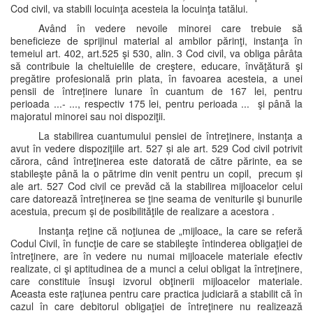
Cod civil, va stabili locuinţa acesteia la locuinţa tatălui.
Având în vedere nevoile minorei care trebuie să
beneficieze de sprijinul material al ambilor părinţi, instanţa în
temeiul art. 402, art.525 şi 530, alin. 3 Cod civil, va obliga pârâta
să contribuie la cheltuielile de creştere, educare, învăţătură şi
pregătire profesională prin plata, în favoarea acesteia, a unei
pensii de întreținere lunare în cuantum de 167 lei, pentru
perioada ...- ..., respectiv 175 lei, pentru perioada ... şi până la
majoratul minorei sau noi dispoziţii.
La stabilirea cuantumului pensiei de întreţinere, instanţa a
avut în vedere dispoziţiile art. 527 și ale art. 529 Cod civil potrivit
cărora, când întreţinerea este datorată de către părinte, ea se
stabileşte până la o pătrime din venit pentru un copil, precum și
ale art. 527 Cod civil ce prevăd că la stabilirea mijloacelor celui
care datorează întreţinerea se ţine seama de veniturile şi bunurile
acestuia, precum şi de posibilităţile de realizare a acestora .
Instanţa reţine că noţiunea de „mijloace„ la care se referă
Codul Civil, în funcţie de care se stabileşte întinderea obligaţiei de
întreţinere, are în vedere nu numai mijloacele materiale efectiv
realizate, ci şi aptitudinea de a munci a celui obligat la întreţinere,
care constituie însuşi izvorul obţinerii mijloacelor materiale.
Aceasta este raţiunea pentru care practica judiciară a stabilit că în
cazul în care debitorul obligaţiei de întreţinere nu realizează