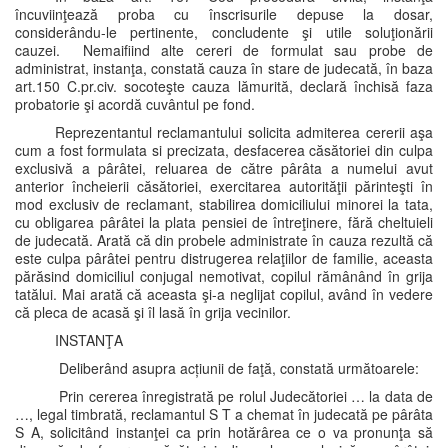
încuviinţează proba cu înscrisurile depuse la dosar,
considerându-le pertinente, concludente şi utile soluţionării
cauzei. Nemaifiind alte cereri de formulat sau probe de
administrat, instanţa, constată cauza în stare de judecată, în baza
art.150 C.pr.civ. socoteşte cauza lămurită, declară închisă faza
probatorie şi acordă cuvântul pe fond.
Reprezentantul reclamantului solicita admiterea cererii aşa
cum a fost formulata si precizata, desfacerea căsătoriei din culpa
exclusivă a pârâtei, reluarea de către pârâta a numelui avut
anterior încheierii căsătoriei, exercitarea autorităţii părinteşti în
mod exclusiv de reclamant, stabilirea domiciliului minorei la tata,
cu obligarea pârâtei la plata pensiei de întreţinere, fără cheltuieli
de judecată. Arată că din probele administrate în cauza rezultă că
este culpa pârâtei pentru distrugerea relaţiilor de familie, aceasta
părăsind domiciliul conjugal nemotivat, copilul rămânând în grija
tatălui. Mai arată că aceasta şi-a neglijat copilul, având în vedere
că pleca de acasă şi îl lasă în grija vecinilor.
INSTANŢA
Deliberând asupra acțiunii de faţă, constată următoarele:
Prin cererea înregistrată pe rolul Judecătoriei … la data de
…, legal timbrată, reclamantul S T a chemat în judecată pe pârâta
S A, solicitând instanţei ca prin hotărârea ce o va pronunţa să