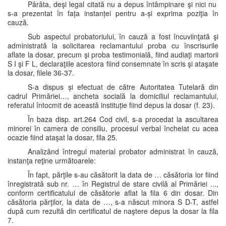
Pârâta, deşi legal citată nu a depus întâmpinare şi nici nu
s-a prezentat în fața instanței pentru a-și exprima poziţia în
cauză.
Sub aspectul probatoriului, în cauză a fost încuviinţată şi
administrată la solicitarea reclamantului proba cu înscrisurile
aflate la dosar, precum şi proba testimonială, fiind audiaţi martorii
S I şi F L, declaraţiile acestora fiind consemnate în scris şi ataşate
la dosar, filele 36-37.
S-a dispus și efectuat de către Autoritatea Tutelară din
cadrul Primăriei…, ancheta socială la domiciliul reclamantului,
referatul întocmit de această instituție fiind depus la dosar (f. 23).
În baza disp. art.264 Cod civil, s-a procedat la ascultarea
minorei în camera de consiliu, procesul verbal încheiat cu acea
ocazie fiind ataşat la dosar, fila 25.
Analizând întregul material probator administrat în cauză,
instanţa reţine următoarele:
În fapt, părţile s-au căsătorit la data de … căsătoria lor fiind
înregistrată sub nr. … în Registrul de stare civilă al Primăriei ...,
conform certificatului de căsătorie aflat la fila 6 din dosar. Din
căsătoria părţilor, la data de …, s-a născut minora S D-T, astfel
după cum rezultă din certificatul de naştere depus la dosar la fila
7.