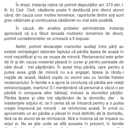
În drept, instanţa reţine că potrivit dispoziţiilor art. 373 alin.1
lit. b) Cod Civil, căsătoria poate fi desfăcută prin divorţ atunci
când, din cauza unor motive temeinice, raporturile dintre soţi sunt
grav vătămate şi continuarea căsătoriei nu mai este posibilă.
În cauză, din analiza probelor administrate, instanţa
apreciază că s-a făcut dovada motivelor temeinice de divorţ,
potrivit considerentelor ce urmează a fi expuse:
Astfel, potrivit declaraţiei martorilor audiaţi între părţi au
existat neînţelegeri datorate faptului că pârâta lipsea de acasă în
mod nejustificat şi nu se ocupa de minoră. Reclamantul este şofer
de tir şi din cauza meseriei pleacă în curse şi pentru perioade de
câte două - trei săptămâni. În acest timp pârâta, care pentru a
putea avea grijă de minoră nu s-a angajat, lipsea la rându-i
nopţile de acasă, lăsând copila cu vecinii sau cu familia fratelui
reclamantului. În familie s-a ajuns la concluzia că pârâta are relaţii
extraconjugale, martorul S I menţionând că personal a văzut-o pe
pârâtă în compania altor bărbaţi, inclusiv la domiciliul părţilor.
Pârâta lipsea şi câte trei săptămâni de la domiciliu, dar - la
insistenţele soţului ei, ce îi cerea să se întoarcă pentru a o putea
creşte împreună pe minoră - se reîntorcea acasă. În urmă cu
aproximativ un an pârâta a plecat în mod definitiv de la domiciliu,
fără ca de atunci să se reîntoarcă, fără a încerca să se împace cu
soţul ei. Nu se ştie unde se află aceasta în prezent, în familie