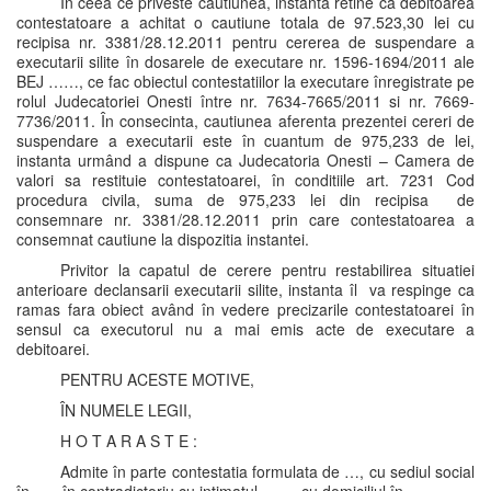
În ceea ce priveste cautiunea, instanta retine ca debitoarea
contestatoare a achitat o cautiune totala de 97.523,30 lei cu
recipisa nr. 3381/28.12.2011 pentru cererea de suspendare a
executarii silite în dosarele de executare nr. 1596-1694/2011 ale
BEJ ……, ce fac obiectul contestatiilor la executare înregistrate pe
rolul Judecatoriei Onesti între nr. 7634-7665/2011 si nr. 7669-
7736/2011. În consecinta, cautiunea aferenta prezentei cereri de
suspendare a executarii este în cuantum de 975,233 de lei,
instanta urmând a dispune ca Judecatoria Onesti – Camera de
valori sa restituie contestatoarei, în conditiile art. 7231 Cod
procedura civila, suma de 975,233 lei din recipisa de
consemnare nr. 3381/28.12.2011 prin care contestatoarea a
consemnat cautiune la dispozitia instantei.
Privitor la capatul de cerere pentru restabilirea situatiei
anterioare declansarii executarii silite, instanta îl va respinge ca
ramas fara obiect având în vedere precizarile contestatoarei în
sensul ca executorul nu a mai emis acte de executare a
debitoarei.
PENTRU ACESTE MOTIVE,
ÎN NUMELE LEGII,
H O T A R A S T E :
Admite în parte contestatia formulata de …, cu sediul social