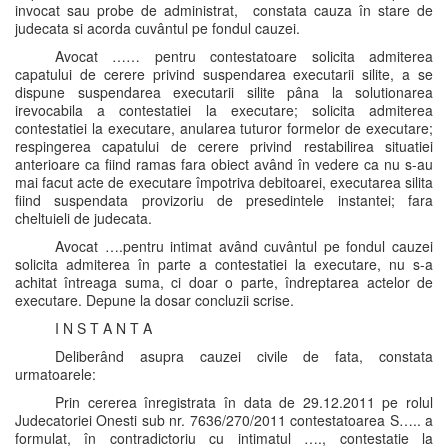
invocat sau probe de administrat, constata cauza în stare de
judecata si acorda cuvântul pe fondul cauzei.
Avocat …… pentru contestatoare solicita admiterea
capatului de cerere privind suspendarea executarii silite, a se
dispune suspendarea executarii silite pâna la solutionarea
irevocabila a contestatiei la executare; solicita admiterea
contestatiei la executare, anularea tuturor formelor de executare;
respingerea capatului de cerere privind restabilirea situatiei
anterioare ca fiind ramas fara obiect având în vedere ca nu s-au
mai facut acte de executare împotriva debitoarei, executarea silita
fiind suspendata provizoriu de presedintele instantei; fara
cheltuieli de judecata.
Avocat ….pentru intimat având cuvântul pe fondul cauzei
solicita admiterea în parte a contestatiei la executare, nu s-a
achitat întreaga suma, ci doar o parte, îndreptarea actelor de
executare. Depune la dosar concluzii scrise.
I N S T A N T A
Deliberând asupra cauzei civile de fata, constata
urmatoarele:
Prin cererea înregistrata în data de 29.12.2011 pe rolul
Judecatoriei Onesti sub nr. 7636/270/2011 contestatoarea S….. a
formulat, în contradictoriu cu intimatul …., contestatie la