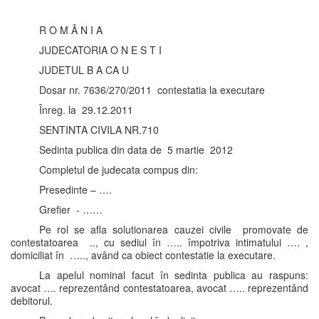
R O M Â N I A
JUDECATORIA O N E S T I
JUDETUL B A CA U
Dosar nr. 7636/270/2011 contestatia la executare
Înreg. la 29.12.2011
SENTINTA CIVILA NR.710
Sedinta publica din data de 5 martie 2012
Completul de judecata compus din:
Presedinte – ….
Grefier - ……
Pe rol se afla solutionarea cauzei civile promovate de
contestatoarea .., cu sediul în ….. împotriva intimatului …. ,
domiciliat în ….., având ca obiect contestatie la executare.
La apelul nominal facut în sedinta publica au raspuns:
avocat …. reprezentând contestatoarea, avocat ….. reprezentând
debitorul.