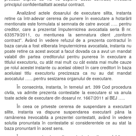
principiul confidentialitatii acestui contract.
Analizând actele dosarului de executare silita, instanta
retine ca într-adevar cererea de punere în executare a hotarârii
mentionate este formulata si semnata de catre avocat ….. pentru
creditor, care a prezentat împuternicirea avocatiala seria B nr.
633579/2011, cu mentiunea la semnatura client „conform
contract”. Având în vedere refuzul de a prezenta contractul în
baza caruia a fost eliberata împuternicirea avocatiala, instanta nu
poate retine ca acest avocat a facut dovada ca a avut un mandat
valabil din partea creditorului pentru punerea în executare a
titlului executoriu, cu atât mai mult cu cât exista mai multe cauze
pe rolul acestei instante cu acelasi obiect în care creditori în baza
aceluiasi titlu executoriu precizeaza ca nu au dat mandat
avocatului ……pentru sesizarea organului de executare.
În consecinta, instanta, în temeiul art. 399 Cod procedura
civila, va admite prezenta contestatie la executare si va anula
toate actele de executare din dosarul nr. 1667/2011 al BEJ …..
În ceea ce priveste cererea de suspendare a executarii
silite, instanta va dispune suspendarea executarii pâna la
ramânerea irevocabila a prezentei contestatii, având în vedere
solutia pronuntata în contestatie si considerentele ce au stat la
baza pronuntarii în acest sens.