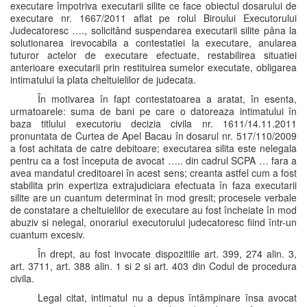
executare împotriva executarii silite ce face obiectul dosarului de
executare nr. 1667/2011 aflat pe rolul Biroului Executorului
Judecatoresc …., solicitând suspendarea executarii silite pâna la
solutionarea irevocabila a contestatiei la executare, anularea
tuturor actelor de executare efectuate, restabilirea situatiei
anterioare executarii prin restituirea sumelor executate, obligarea
intimatului la plata cheltuielilor de judecata.
În motivarea în fapt contestatoarea a aratat, în esenta,
urmatoarele: suma de bani pe care o datoreaza intimatului în
baza titlului executoriu decizia civila nr. 1611/14.11.2011
pronuntata de Curtea de Apel Bacau în dosarul nr. 517/110/2009
a fost achitata de catre debitoare; executarea silita este nelegala
pentru ca a fost începuta de avocat ….. din cadrul SCPA … fara a
avea mandatul creditoarei în acest sens; creanta astfel cum a fost
stabilita prin expertiza extrajudiciara efectuata în faza executarii
silite are un cuantum determinat în mod gresit; procesele verbale
de constatare a cheltuielilor de executare au fost încheiate în mod
abuziv si nelegal, onorariul executorului judecatoresc fiind într-un
cuantum excesiv.
În drept, au fost invocate dispozitiile art. 399, 274 alin. 3,
art. 3711, art. 388 alin. 1 si 2 si art. 403 din Codul de procedura
civila.
Legal citat, intimatul nu a depus întâmpinare însa avocat