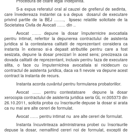
Procedura de citare legal îndeplinita.
S-a expus referatul oral al cauzei de grefierul de sedinta,
care învedereaza instantei ca s-a depus dosarul de executare
privind partile de la BEJ ……., lipsesc relatiile solicitate de la
Societatea Civila de Avocati …… din ..
Avocat ……. depune la dosar împuternicire avocatiala
pentru intimat, referitor la depunerea contractului de asistenta
juridica si la contestarea calitatii de reprezentant considera ca
instanta în extenso si-a depasit atributiile pentru care a fost
sesizata, depune la dosar precizari în acest sens; precizeaza ca
dovada calitatii de reprezentant, inclusiv pentru faza de executare
silita, o face cu împuternicirea avocatiala si nicidecum cu
contractul de asistenta juridica, daca va fi nevoie va depune acest
contract la instanta de recurs.
Instanta acorda cuvântul pentru formularea probatoriilor.
Avocat …… pentru contestatoare depune la dosar
xerocopia contractului de asistenta juridica seria GL nr.005373 din
26.10.2011, solicita proba cu înscrisurile depuse la dosar si arata
ca nu mai are alte cereri de formulat.
Avocat …… pentru intimat nu are alte cereri de formulat.
Instanta încuviinteaza administrarea probei cu înscrisurile
depuse la dosar, nemaifiind cereri noi de formulat, exceptii de