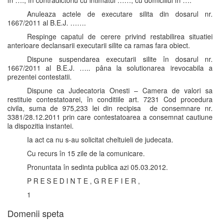
în …., în contradictoriu cu intimatul ……, cu domiciliul în ….
Anuleaza actele de executare silita din dosarul nr.
1667/2011 al B.E.J. …….
Respinge capatul de cerere privind restabilirea situatiei
anterioare declansarii executarii silite ca ramas fara obiect.
Dispune suspendarea executarii silite în dosarul nr.
1667/2011 al B.E.J. ….. pâna la solutionarea irevocabila a
prezentei contestatii.
Dispune ca Judecatoria Onesti – Camera de valori sa
restituie contestatoarei, în conditiile art. 7231 Cod procedura
civila, suma de 975,233 lei din recipisa de consemnare nr.
3381/28.12.2011 prin care contestatoarea a consemnat cautiune
la dispozitia instantei.
Ia act ca nu s-au solicitat cheltuieli de judecata.
Cu recurs în 15 zile de la comunicare.
Pronuntata în sedinta publica azi 05.03.2012.
P R E S E D I N T E , G R E F I E R ,
1
Domenii speta