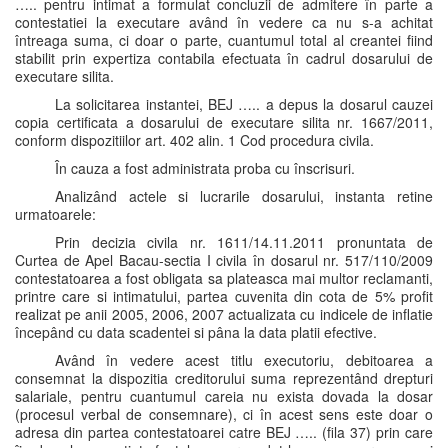
….. pentru intimat a formulat concluzii de admitere în parte a
contestatiei la executare având în vedere ca nu s-a achitat
întreaga suma, ci doar o parte, cuantumul total al creantei fiind
stabilit prin expertiza contabila efectuata în cadrul dosarului de
executare silita.
La solicitarea instantei, BEJ ….. a depus la dosarul cauzei
copia certificata a dosarului de executare silita nr. 1667/2011,
conform dispozitiilor art. 402 alin. 1 Cod procedura civila.
În cauza a fost administrata proba cu înscrisuri.
Analizând actele si lucrarile dosarului, instanta retine
urmatoarele:
Prin decizia civila nr. 1611/14.11.2011 pronuntata de
Curtea de Apel Bacau-sectia I civila în dosarul nr. 517/110/2009
contestatoarea a fost obligata sa plateasca mai multor reclamanti,
printre care si intimatului, partea cuvenita din cota de 5% profit
realizat pe anii 2005, 2006, 2007 actualizata cu indicele de inflatie
începând cu data scadentei si pâna la data platii efective.
Având în vedere acest titlu executoriu, debitoarea a
consemnat la dispozitia creditorului suma reprezentând drepturi
salariale, pentru cuantumul careia nu exista dovada la dosar
(procesul verbal de consemnare), ci în acest sens este doar o
adresa din partea contestatoarei catre BEJ ….. (fila 37) prin care