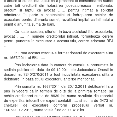
îi aduce la cunostinta faptul ca a procedat la consemnarea sumei
catre toti creditorii din hotarârea judecatoreasca mentionata,
precum si faptul ca avocat …… pentru intimat a solicitat
admiterea în parte a contestatiei si îndreptarea actelor de
executare pentru diferenta sumei, rezultând implicit ca intimatul a
primit o anumita suma de bani.
Cu toate acestea, ulterior, în baza aceluiasi titlu executoriu,
avocat ….., în numele creditorului intimat, formuleaza cerere
pentru punerea în executare a acestui titlu, cerere adresata BEJ
….
În urma acestei cereri s-a format dosarul de executare silita
nr. 1667/2011 al BEJ …..
Prin încheierea data în camera de consiliu si pronuntata în
sedinta publica din data de 09.12.2011 de Judecatoria Onesti în
dosarul nr. 7240/270/2011 a fost încuviintata executarea silita a
debitoarei în baza titlului executoriu anterior mentionat.
Prin somatia nr. 1667/2011 din 20.12.2011 debitoarei i s-a
pus în vedere ca în termen de o zi de la primirea somatiei sa
achite creditoarei suma de 8939 lei, suma rezultata din raportul
de expertiza întocmit de expert contabil …., si suma de 2473 lei
cheltuieli de executare conform procesului verbal nr.
1667/20.12.2011, suma totala fiind de 11.412 lei.