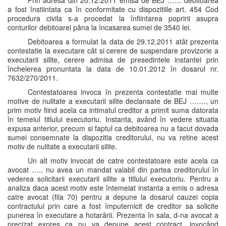
Prin adresa din 20.12.2011 emisa de BEJ …… debitoarea
a fost înstiintata ca în conformitate cu dispozitiile art. 454 Cod
procedura civila s-a procedat la înfiintarea popririi asupra
conturilor debitoarei pâna la încasarea sumei de 3540 lei.
Debitoarea a formulat la data de 29.12.2011 atât prezenta
contestatie la executare cât si cerere de suspendare provizorie a
executarii silite, cerere admisa de presedintele instantei prin
încheierea pronuntata la data de 10.01.2012 în dosarul nr.
7632/270/2011.
Contestatoarea invoca în prezenta contestatie mai multe
motive de nulitate a executarii silite declansate de BEJ ……., un
prim motiv fiind acela ca intimatul creditor a primit suma datorata
în temeiul titlului executoriu. Instanta, având în vedere situatia
expusa anterior, precum si faptul ca debitoarea nu a facut dovada
sumei consemnate la dispozitia creditorului, nu va retine acest
motiv de nulitate a executarii silite.
Un alt motiv invocat de catre contestatoare este acela ca
avocat ….. nu avea un mandat valabil din partea creditorului în
vederea solicitarii executarii silite a titlului executoriu. Pentru a
analiza daca acest motiv este întemeiat instanta a emis o adresa
catre avocat (fila 70) pentru a depune la dosarul cauzei copia
contractului prin care a fost împuternicit de creditor sa solicite
punerea în executare a hotarârii. Prezenta în sala, d-na avocat a
precizat expres ca nu va depune acest contract, invocând