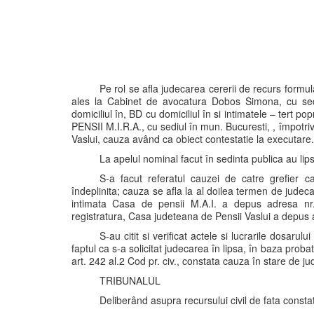
Pe rol se afla judecarea cererii de recurs formul
ales la Cabinet de avocatura Dobos Simona, cu sediul
domiciliul în, BD cu domiciliul în si intimatele – te
PENSII M.I.R.A., cu sediul în mun. Bucuresti, , împotri
Vaslui, cauza având ca obiect contestatie la executare.
La apelul nominal facut în sedinta publica au lipsi
S-a facut referatul cauzei de catre grefier 
îndeplinita; cauza se afla la al doilea termen de judecat
intimata Casa de pensii M.A.I. a depus adresa nr.
registratura, Casa judeteana de Pensii Vaslui a depus a
S-au citit si verificat actele si lucrarile dosaru
faptul ca s-a solicitat judecarea în lipsa, în baza proba
art. 242 al.2 Cod pr. civ., constata cauza în stare de 
TRIBUNALUL
Deliberând asupra recursului civil de fata const