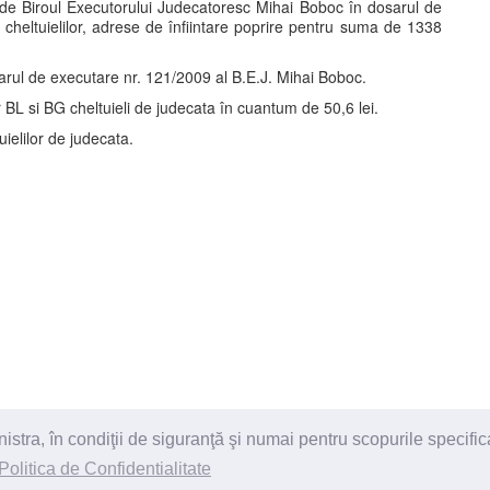
e de Biroul Executorului Judecatoresc Mihai Boboc în dosarul de
 cheltuielilor, adrese de înfiintare poprire pentru suma de 1338
sarul de executare nr. 121/2009 al B.E.J. Mihai Boboc.
r BL si BG cheltuieli de judecata în cuantum de 50,6 lei.
ielilor de judecata.
.
ra, în condiţii de siguranţă şi numai pentru scopurile specific
itii
Politica de Confidentialitate