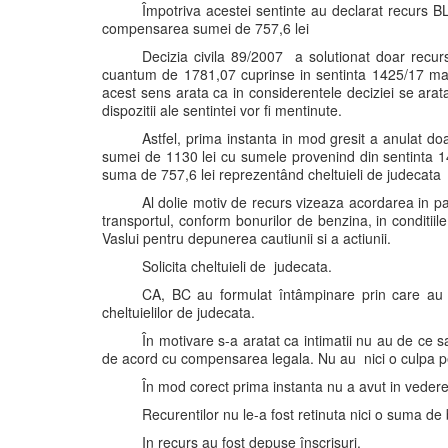
Împotriva acestei sentinte au declarat recurs 
compensarea sumei de 757,6 lei
Decizia civila 89/2007 a solutionat doar recurs
cuantum de 1781,07 cuprinse in sentinta 1425/17 mai 
acest sens arata ca in considerentele deciziei se arata 
dispozitii ale sentintei vor fi mentinute.
Astfel, prima instanta in mod gresit a anulat do
sumei de 1130 lei cu sumele provenind din sentinta 14
suma de 757,6 lei reprezentând cheltuieli de judecata
Al dolie motiv de recurs vizeaza acordarea in par
transportul, conform bonurilor de benzina, in conditii
Vaslui pentru depunerea cautiunii si a actiunii.
Solicita cheltuieli de judecata.
CA, BC au formulat întâmpinare prin care au so
cheltuielilor de judecata.
În motivare s-a aratat ca intimatii nu au de ce sa
de acord cu compensarea legala. Nu au nici o culpa pent
În mod corect prima instanta nu a avut in vede
Recurentilor nu le-a fost retinuta nici o suma de
In recurs au fost depuse înscrisuri.