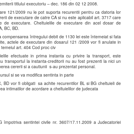
miterii titlului executoriu – dec. 186 din 02 12 2008.
are 121/2009 nu le pot suporta recurentii pentru ca datoria lor
rerii de executare de catre CA si nu este aplicabil art. 3717 care
ile de executare. Cheltuielile de executare din acel dosar de
CA, BC, BD.
la compensarea întregului debit de 1130 lei este întemeiat si fata
ilite, actele de executare din dosarul 121 /2009 vor fi anulate in
n temeiul art. 404 Cod proc civ
ielile efectuate in prima instanta cu privire la transport, este
 transportul la instanta-creditorii nu au fost prezenti la nici un
rea cererii si a cautiunii s-au prezentat personal.
ursul si se va modifica sentinta in parte
, BD vor fi obligati sa achite recurentilor BL si BG cheltuieli de
ea intimatilor de acordare a cheltuielilor de judecata
G împotriva sentintei civile nr. 3607/17.11.2009 a Judecatoriei