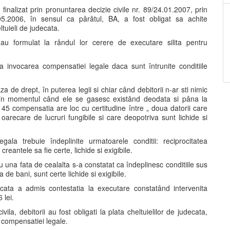
finalizat prin pronuntarea decizie civile nr. 89/24.01.2007, prin
.05.2006, în sensul ca pârâtul, BA, a fost obligat sa achite
ltuieli de judecata.
ii au formulat la rândul lor cerere de executare silita pentru
la invocarea compensatiei legale daca sunt întrunite conditiile
a de drept, în puterea legii si chiar când debitorii n-ar sti nimic
c în momentul când ele se gasesc existând deodata si pâna la
. 1145 compensatia are loc cu certitudine între „ doua datorii care
arecare de lucruri fungibile si care deopotriva sunt lichide si
la trebuie îndeplinite urmatoarele conditii: reciprocitatea
creantele sa fie certe, lichide si exigibile.
u una fata de cealalta s-a constatat ca îndeplinesc conditiile sus
 de bani, sunt certe lichide si exigibile.
cata a admis contestatia la executare constatând intervenita
 lei.
vila, debitorii au fost obligati la plata cheltuielilor de judecata,
a compensatiei legale.