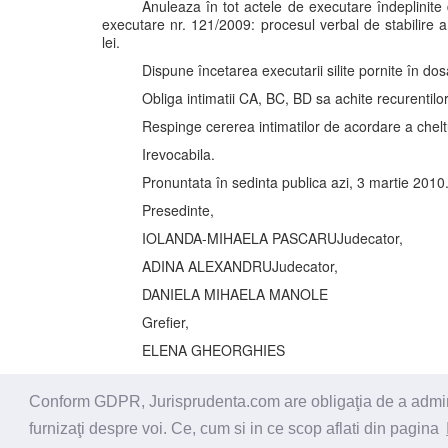
Anuleaza în tot actele de executare îndeplinit
executare nr. 121/2009: procesul verbal de stabilire a
lei.
Dispune încetarea executarii silite pornite în do
Obliga intimatii CA, BC, BD sa achite recurentilo
Respinge cererea intimatilor de acordare a cheltu
Irevocabila.
Pronuntata în sedinta publica azi, 3 martie 2010
Presedinte,
IOLANDA-MIHAELA PASCARUJudecator,
ADINA ALEXANDRUJudecator,
DANIELA MIHAELA MANOLE
Grefier,
ELENA GHEORGHIES
Conform GDPR, Jurisprudenta.com are obligaţia de a administ
© 2026 - Jurisprudenta.com -
Cautare
-
Termeni si cond
furnizaţi despre voi. Ce, cum si in ce scop aflati din pagina