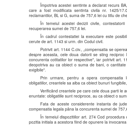
Împotriva acestei sentinte a declarat recurs BA, 
care a fost modificata sentinta civila nr. 1425/17
reclamantilor, BL si G, suma de 757,6 lei cu titlu de che
În temeiul acestei decizii civile, contestator
recuperarea sumei de 757,6 lei.
În cadrul contestatiei la executare este posibi
cerute de art. 1143 si urm. din Codul civil.
Potrivit art. 1144 C.civ., „compensatia se opereaz
despre aceasta, cele doua datorii se sting recipro
concurenta cotitatilor lor respective", iar potrivit art
deopotriva au ca obiect o suma de bani, o cantitate o
exigibile".
Prin urmare, pentru a opera compensatia lega
obligatiilor, creantele sa aiba ca obiect bunuri fungibile, 
Verificând creantele pe care cele doua parti le a
enuntate: obligatiile sunt reciproce, au ca obiect o suma
Fata de aceste considerente instanta de jude
compensatia legala pâna la concurenta sumei de 757,6
În temeiul dispozitiilor art. 274 Cod procedura ci
pozitia initiala a acestora fiind de opunere la invocare