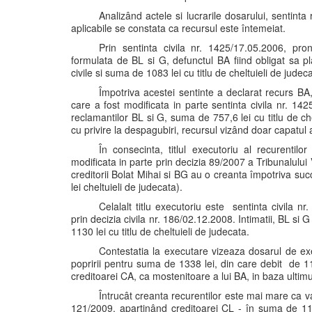
Analizând actele si lucrarile dosarului, sentinta
aplicabile se constata ca recursul este întemeiat.
Prin sentinta civila nr. 1425/17.05.2006, pro
formulata de BL si G, defunctul BA fiind obligat sa p
civile si suma de 1083 lei cu titlu de cheltuieli de judec
Împotriva acestei sentinte a declarat recurs BA, 
care a fost modificata in parte sentinta civila nr. 14
reclamantilor BL si G, suma de 757,6 lei cu titlu de che
cu privire la despagubiri, recursul vizând doar capatul a
În consecinta, titlul executoriu al recurentil
modificata in parte prin decizia 89/2007 a Tribunalului Va
creditorii Bolat Mihai si BG au o creanta împotriva suc
lei cheltuieli de judecata).
Celalalt titlu executoriu este sentinta civila 
prin decizia civila nr. 186/02.12.2008. Intimatii, BL si 
1130 lei cu titlu de cheltuieli de judecata.
Contestatia la executare vizeaza dosarul de ex
popririi pentru suma de 1338 lei, din care debit de 11
creditoarei CA, ca mostenitoare a lui BA, in baza ultimulu
Întrucât creanta recurentilor este mai mare ca va
121/2009, apartinând creditoarei CL - în suma de 1130