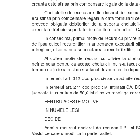
creanta este stinsa prin compensare legala de la data e
Cheltuielile de executare din dosarul de execut
era stinsa prin compensare legala la data formularii ce
prevede obligatia debitorilor de a suporta cheltuiel
executare trebuie suportate de creditorul urmaritor - 
In consecinta, primul motiv de recurs cu privire 
de lipsa culpei recurentilor in antrenarea executarii s
întregime, dispunându-se încetarea executarii silite., i
Al doilea motiv de recurs, cu privire la cheltu
neîntemeiat pentru ca aceste cheltuieli nu s-a facut cu
termen de judecata si nu s-a facut dovada ca la depune
In temeiul art. 312 Cod proc civ se va admite rec
In temeiul art. 274 cod proc civ intimatii CA, BC
judecata în cuantum de 50,6 lei si se va respinge cerer
PENTRU ACESTE MOTIVE,
ÎN NUMELE LEGII
DECIDE
Admite recursul declarat de recurentii BL si B
Vaslui pe care o modifica in parte astfel: