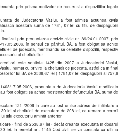
 recurata prin prisma motivelor de recurs si a dispozitiilor legale
nuntata de Judecatoria Vaslui, a fost admisa actiunea civila
lateasca acestora suma de 1781, 07 lei cu titlu de despagubiri
ata.
finalizat prin pronuntarea decizie civile nr. 89/24.01.2007, prin
25/17.05.2006, în sensul ca pârâtul, BA, a fost obligat sa achite
ltuieli de judecata, mentinându-se celelalte dispozitii, respectiv
ccesoriu al cheltuielilor
or creditori este sentinta 1425 din 2007 a Judecatoriei Vaslui,
slui, numai cu privire la cheltuieli de judecata, astfel ca in final
cesorilor lui BA de 2538,67 lei ( 1781,07 lei despagubiri si 757,6
nr. 1408/17.05.2006, pronuntata de Judecatoria Vaslui modificata
G au fost obligati sa achite mostenitorilor defunctului BA, suma de
ecutare 121 /2009 in care au fost emise adrese de înfiintare a
30 lei si cheltuieli de executare de 208 lei, ca urmare a cererii
i titlu executoriu amintit anterior.
loare - fiind de 2538,67 lei - decât creanta executata in dosarul
 lei, in temeiul art. 1145 Cod civil, se va constata ca ultima