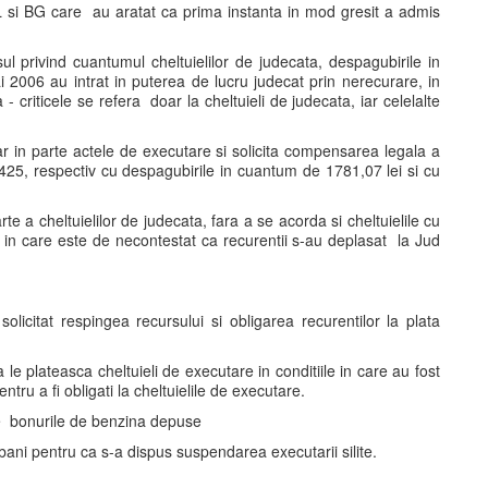
BL si BG care au aratat ca prima instanta in mod gresit a admis
ul privind cuantumul cheltuielilor de judecata, despagubirile in
2006 au intrat in puterea de lucru judecat prin nerecurare, in
- criticele se refera doar la cheltuieli de judecata, iar celelalte
ar in parte actele de executare si solicita compensarea legala a
25, respectiv cu despagubirile in cuantum de 1781,07 lei si cu
te a cheltuielilor de judecata, fara a se acorda si cheltuielile cu
le in care este de necontestat ca recurentii s-au deplasat la Jud
licitat respingea recursului si obligarea recurentilor la plata
 le plateasca cheltuieli de executare in conditiile in care au fost
ru a fi obligati la cheltuielile de executare.
re bonurile de benzina depuse
 bani pentru ca s-a dispus suspendarea executarii silite.