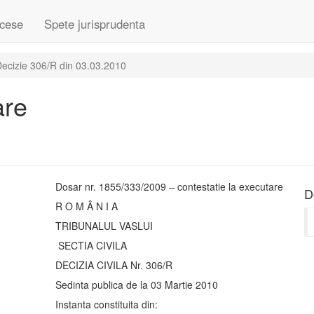
cese
Spete jurisprudenta
ecizie 306/R din 03.03.2010
are
Dosar nr. 1855/333/2009 – contestatie la executare
D
R O M Â N I A
TRIBUNALUL VASLUI
SECTIA CIVILA
DECIZIA CIVILA Nr. 306/R
Sedinta publica de la 03 Martie 2010
Instanta constituita din: