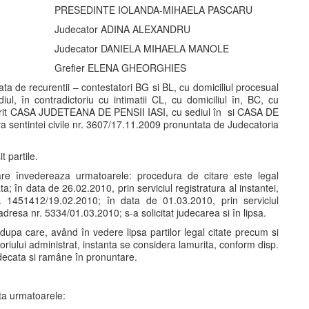
PRESEDINTE IOLANDA-MIHAELA PASCARU
Judecator ADINA ALEXANDRU
Judecator DANIELA MIHAELA MANOLE
Grefier ELENA GHEORGHIES
ata de recurentii – contestatori BG si BL, cu domiciliul procesual
, în contradictoriu cu intimatii CL, cu domiciliul în, BC, cu
rt poprit CASA JUDETEANA DE PENSII IASI, cu sediul în si CASA DE
va sentintei civile nr. 3607/17.11.2009 pronuntata de Judecatoria
t partile.
care învedereaza urmatoarele: procedura de citare este legal
a; în data de 26.02.2010, prin serviciul registratura al instantei,
 1451412/19.02.2010; în data de 01.03.2010, prin serviciul
dresa nr. 5334/01.03.2010; s-a solicitat judecarea si în lipsa.
lui dupa care, având în vedere lipsa partilor legal citate precum si
toriului administrat, instanta se considera lamurita, conform disp.
judecata si ramâne în pronuntare.
ata urmatoarele: