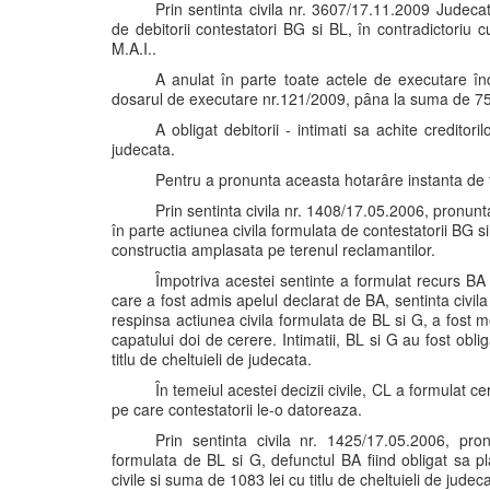
Prin sentinta civila nr. 3607/17.11.2009 Judeca
de debitorii contestatori BG si BL, în contradictoriu 
M.A.I..
A anulat în parte toate actele de executare în
dosarul de executare nr.121/2009, pâna la suma de 757,
A obligat debitorii - intimati sa achite creditor
judecata.
Pentru a pronunta aceasta hotarâre instanta de 
Prin sentinta civila nr. 1408/17.05.2006, pronun
în parte actiunea civila formulata de contestatorii BG s
constructia amplasata pe terenul reclamantilor.
Împotriva acestei sentinte a formulat recurs BA f
care a fost admis apelul declarat de BA, sentinta civila
respinsa actiunea civila formulata de BL si G, a fost me
capatului doi de cerere. Intimatii, BL si G au fost obl
titlu de cheltuieli de judecata.
În temeiul acestei decizii civile, CL a formulat 
pe care contestatorii le-o datoreaza.
Prin sentinta civila nr. 1425/17.05.2006, pro
formulata de BL si G, defunctul BA fiind obligat sa p
civile si suma de 1083 lei cu titlu de cheltuieli de judec