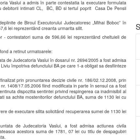
toria Vaslui a admis în parte contestatia la executare formulata
cu debitorii intimati CL, BC, BD si tertul poprit Casa De Pensii
deplinite de Biroul Executorului Judecatoresc „Mihai Boboc” în
S
6 lei reprezentând creanta urmarita silit.
ilor - contestatori suma de 596,66 lei reprezentând cheltuieli de
fond a retinut urmatoarele:
tata de Judecatoria Vaslui în dosarul nr. 2694/2005 a fost admisa
i Liviu împotriva defunctului BA pe care 1-a obligat sa desfiinteze
inalizat prin pronuntarea decizie civile nr. 186/02.12.2008, prin
 nr. 1408/17.05.2006 fiind modificata in parte în sensul ca a fost
ntinuta dispozitia sentintei privind respingerea ca inadmisibil al
igati sa achite mostenitorilor defunctului BA, suma de 1130 lei cu
cerere de executare silita solicitând recuperarea sumei de 1130 lei
nuntata de Judecatoria Vaslui, a fost admisa actiunea civila
lateasca acestora suma de 1781, 07 lei cu titlu de despagubiri
ata.