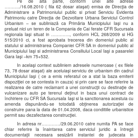
Pe de alta parte, conform unei alte adrese
………../16.08.2010 ( fila 62 dosar ataşat) emisa de Direcţia de
Administrare a Patrimoniului public si privat Serviciu Evidenta
Patrimoniu catre Direcţia de Dezvoltare Urbana Serviciul Control
Urbanism – se subliniază ca Primăria Municipiului Iaşi nu a
preluat nici un teren de la Compania de Cai ferate CFR Sucursala
regionala Iaşi situat in …………., conform HCL 268/2009 si HG
515/2010 ci, a fost aprobata trecerea din domeniul public al
statului si administrarea Companiei CFR SA in domeniul public al
Municipiului Iaşi si administrarea Consiliului Local Iaşi a pasarelei
Gara Iaşi –km 75+532.
In acelaşi context subliniem adresele numeroase ( ex filele
73, 78 dosar ataşat) ale aceluiaşi serviciu de urbanism din cadrul
Municipiului Iaşi ( ce a emis referatul ce a stat la baza emiterii
dispoziţiei ce se contesta in cauza) si prin care se face referire la
realizarea de catre reclamant a unei construcţii cu destinaţie de
vulcanizare auto pe terenul deţinut in baza unui contract de
închiriere cu CFR SA Sucursala Iaşi si la sanctionarea acestuia cu
amenda dispunându-se totodată obţinerea autorizaţiei de
construire pana la data de 01.04.2008, daca conditiile urbanistice
permit sau dezafectarea construcţiei.
In adresa nr…………./29.06.2010 catre numita PA se face
chiar referire la înaintarea catre serviciul juridic a întregii
documentaţii necesara sesizării instantei de judecata in