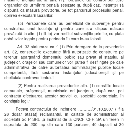
organelor de urmărire penală sesizate şi, după caz, instanţei să
dispună ca măsură provizorie, pe tot parcursul procesului penal,
oprirea executării lucrărilor.
(5) Persoanele care au beneficiat de subvenţie pentru
construirea unei locuinţe şi pentru care s-a dispus măsura
prevăzută la alin. (1) lit. b) vor restitui subvenţiile primite, cu plata
dobânzilor legale pentru perioada în care le-au folosit.
Art. 33 statueaza ca :” (1) Prin derogare de la prevederile
art. 32, construcţiile executate fără autorizaţie de construire pe
terenuri aparţinând domeniului public sau privat al statului, al
judeţelor, oraşelor sau comunelor vor putea fi desfiinţate pe cale
administrativă de către autoritatea administraţiei publice locale
competentă, fără sesizarea instanţelor judecătoreşti şi pe
cheltuiala contravenientului.
(2) Pentru realizarea prevederilor alin. (1) consiliile locale
comunale, orăşeneşti, municipale ori judeţene, după caz, pot
contracta efectuarea acestor servicii cu societăţi comerciale, în
condiţiile legii.”
Potrivit contractului de inchiriere ………./01.10.2007 ( fila
26 dosar atasat) reclamantul, in calitate de administrator al
societatii Sc P SRL ,a inchiriat de la CNCF CFR SA un teren in
suprafata de 200 mp din care 130 parcare, 40 depozit si 30