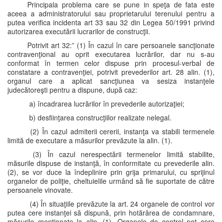
Principala problema care se pune in speţa de fata este
aceea a administratorului sau proprietarului terenului pentru a
putea verifica incidenta art 33 sau 32 din Legea 50/1991 privind
autorizarea executării lucrarilor de construcţii.
Potrivit art 32:” (1) În cazul în care persoanele sancţionate
contravenţional au oprit executarea lucrărilor, dar nu s-au
conformat în termen celor dispuse prin procesul-verbal de
constatare a contravenţiei, potrivit prevederilor art. 28 alin. (1),
organul care a aplicat sancţiunea va sesiza instanţele
judecătoreşti pentru a dispune, după caz:
a) încadrarea lucrărilor în prevederile autorizaţiei;
b) desfiinţarea construcţiilor realizate nelegal.
(2) În cazul admiterii cererii, instanţa va stabili termenele
limită de executare a măsurilor prevăzute la alin. (1).
(3) În cazul nerespectării termenelor limită stabilite,
măsurile dispuse de instanţă, în conformitate cu prevederile alin.
(2), se vor duce la îndeplinire prin grija primarului, cu sprijinul
organelor de poliţie, cheltuielile urmând să fie suportate de către
persoanele vinovate.
(4) În situaţiile prevăzute la art. 24 organele de control vor
putea cere instanţei să dispună, prin hotărârea de condamnare,
măsurile menţionate la alin. (1). Organele de control pot cere