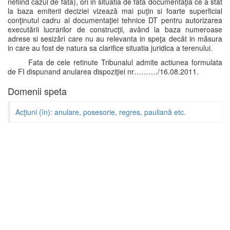
nefiind cazul de fata), ori in situatia de fata documentaţia ce a stat
la baza emiterii deciziei vizează mai puţin si foarte superficial
conţinutul cadru al documentaţiei tehnice DT pentru autorizarea
executării lucrarilor de construcţii, având la baza numeroase
adrese si sesizări care nu au relevanta in speţa decât in măsura
in care au fost de natura sa clarifice situatia juridica a terenului.
Fata de cele retinute Tribunalul admite actiunea formulata
de FI dispunand anularea dispoziţiei nr………./16.08.2011.
Domenii speta
Acţiuni (în): anulare, posesorie, regres, pauliană etc.