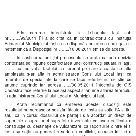
Prin cererea înregistrata la Tribunalul Iaşi sub
nr……../99/2011 FI a solicitat ca in contradictoriu cu Instituţia
Primarului Municipiului Iaşi sa se dispună anularea ca nelegala si
netemeinica a Dispoziţiei nr……../16.08.2011 emisa de acesta.
In susţinerea poziţiei procesuale se arata ca prin decizia
contestata se impune dezafectarea unei construcţii situata in Iaşi ,
……. cu motivaţia faptului ca terenul pe care aceasta se afla
amplasata s-ar afla in administrarea Consiliului Local Iaşi; ca
referatul de specialitate la care se face referire nu se ştie ce
anume cuprinde iar adresa …../30.05.2011 întocmita de GIS
Cadastru face referire la acelaşi aspect si anume aflarea terenului
in administrarea Consiliului Local al Municipiului Iaşi.
Arata reclamantul ca emiterea acestei dispoziţii este
rezultatul numeroaselor sesizări făcute de fosta sa soţie PA si fiul
sau, ca in cursul dosarului de partaj i s-a acordat un drept de
superficie asupra unei suprafeţe învecinate ce avea edificata o
construcţie cu destinaţie de vulcanizare; ca raporturile dintre el si
fosta sa soţie au generat o serie de conflicte, aceasta iniţiind o