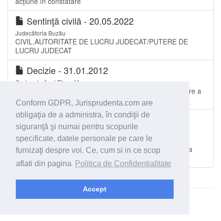
acţiune în constatare
Sentinţă civilă - 20.05.2022
Judecătoria Buzău
CIVIL.AUTORITATE DE LUCRU JUDECAT/PUTERE DE
LUCRU JUDECAT
Decizie - 31.01.2012
Curtea de Apel Târgu Mureș
Acţiune în anularea Hotărârii Consiliului Local de asociere a
unui consiliu local cu o societate comercială
Conform GDPR, Jurisprudenta.com are
obligaţia de a administra, în condiţii de
Sentinţă civilă - 27.02.2014
siguranţă şi numai pentru scopurile
Tribunalul Satu Mare
specificate, datele personale pe care le
Litigiu privind funcţionarii publici – Legea nr. 188/1999 -
Anulare decizie stabilire drepturi salariale, emisă în urma
furnizaţi despre voi. Ce, cum si in ce scop
promovării funcţionarilor publici de execuţie
aflati din pagina
Politica de Confidentialitate
Accept
© 2026 - Jurisprudenta.com -
Cautare
-
Termeni si conditii