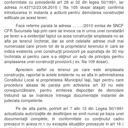
conformitate cu prevederile art 28 si 32 din legea 50/1991, iar
adresa nr.43712/23.06.2010 ( fila 105 dosar ataşat) confirma
introducerea in instanta a actiunii pentru demolarea construcţiei
edificate pe acest teren.
Face referire parata la adresa ……../2010 emisa de SNCF
CFR Sucursala Iaşi prin care se invoca ca in urma unei constatări
pe teren s-a evidenţiat faptul ca acea construcţie amplasata nu se
afla pe terenul închiriat, dar se omit celelalte adrese mult mai
numeroase care provin tot de la proprietarul terenului in care se
indica existenta unei construcţii provizorii pe suprafaţa de 30 mp
închiriata si pentru care s-a obţinut un aviz de principiu pentru
amplasarea unei construcţii provizorii.( ex. fila 109 dosar).
Apreciem astfel ca terenul pe care este amplasata
construcţia, raportat la actele existente nu se afla in administrarea
Consiliului Local si proprietatea Municipiul Iaşi, fapt pentru care
procedura aleasa de parata prin activarea art 33 nu este
corespunzătoare, pentru emiterea dispoziţiei de demolare
trebuind sa se înainteze întreaga documentaţie instantei de
judecata competente.
Pe de alta parte, potrivit art 7 alin 12 din Legea 50/1991
actualizata autorizaţiile de desfiinţare se emit numai pe baza unei
documentaţii complete, in conformitate cu conţinutul cadru
prevazut in anexa nr.1 cu exceptia situaţiilor prevazute in art 16 (