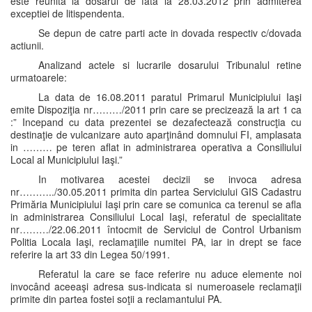
este reunita la dosarul de fata la 28.03.2012 prin admiterea
exceptiei de litispendenta.
Se depun de catre parti acte in dovada respectiv c/dovada
actiunii.
Analizand actele si lucrarile dosarului Tribunalul retine
urmatoarele:
La data de 16.08.2011 paratul Primarul Municipiului Iaşi
emite Dispoziţia nr………/2011 prin care se precizează la art 1 ca
:” Incepand cu data prezentei se dezafectează construcţia cu
destinaţie de vulcanizare auto aparţinând domnului FI, amplasata
in ……… pe teren aflat in administrarea operativa a Consiliului
Local al Municipiului Iaşi.”
In motivarea acestei decizii se invoca adresa
nr………../30.05.2011 primita din partea Serviciului GIS Cadastru
Primăria Municipiului Iaşi prin care se comunica ca terenul se afla
in administrarea Consiliului Local Iaşi, referatul de specialitate
nr………/22.06.2011 întocmit de Serviciul de Control Urbanism
Politia Locala Iaşi, reclamaţiile numitei PA, iar in drept se face
referire la art 33 din Legea 50/1991.
Referatul la care se face referire nu aduce elemente noi
invocând aceeaşi adresa sus-indicata si numeroasele reclamaţii
primite din partea fostei soţii a reclamantului PA.