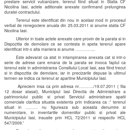
prestare servicii vulcanizare, terenul fiind situat in Statia CF
Nicolina Iasi, actele aditionale anexate confirmand prelungirea
duratei contractului.
Terenul este identificat din nou in acelasi mod in procesul
verbal de renegociere anuala din 25.03.2011 si anume statia CF
Nicolina Iasi.
Ulterior in toate actele anexate care provin de la parata si in
Dispozitia de demolare ce se contesta in speta terenul apare
identificat intr-o alta maniera si anume …………...
Este adevarat ca atat in intampinarea anexata cat si intr-o
serie de adrese care emana de la parata se invoca faptul ca
terenul este in administrarea Consiliului Local Iasi, asa fiind trecut
si in dispozitia de demolare, iar in precizarile depuse la ultimul
termen se indica ca terenul ar apartine Municipiului Iasi.
Apreciem insa ca prin adresa nr………../19.07.2011 ( fila
12 dosar atasat), Municipiul Iasi Directia de Administrare a
patrimoniului public si privat Serviciul administrare spatii
comerciale clarifica situatia existenta prin indicarea ca :” terenul
situat in ……… nu figureaza sub aceasta denumire si
numerotare, in inventariile domeniilor public si privat ale
Municipiului Iasi, insusite prin HCL 72/2011 si respectiv HCL
547/2009.”