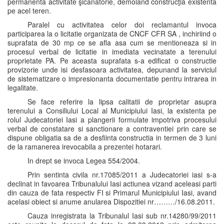
permanenta activitate şicanatorie, demolând construcţia existenta
pe acel teren.
Paralel cu activitatea celor doi reclamantul invoca
participarea la o licitatie organizata de CNCF CFR SA , inchiriind o
suprafata de 30 mp ce se afla asa cum se mentioneaza si in
procesul verbal de licitatie in imediata vecinatate a terenului
proprietate PA. Pe aceasta suprafata s-a edificat o constructie
provizorie unde isi desfasoara activitatea, depunand la serviciul
de sistematizare o impresionanta documentatie pentru intrarea in
legalitate.
Se face referire la lipsa calitatii de proprietar asupra
terenului a Consiliului Local al Municipiului Iasi, la existenta pe
rolul Judecatoriei Iasi a plangerii formulate impotriva procesului
verbal de constatare si sanctionare a contraventiei prin care se
dispune obligatia sa de a desfiinta constructia in termen de 3 luni
de la ramanerea irevocabila a prezentei hotarari.
In drept se invoca Legea 554/2004.
Prin sentinta civila nr.17085/2011 a Judecatoriei iasi s-a
declinat in favoarea Tribunalului Iasi actiunea vizand aceleasi parti
din cauza de fata respectiv FI si Primarul Municipiului Iasi, avand
acelasi obiect si anume anularea Dispozitiei nr………/16.08.2011.
Cauza inregistrata la Tribunalul Iasi sub nr.14280/99/2011