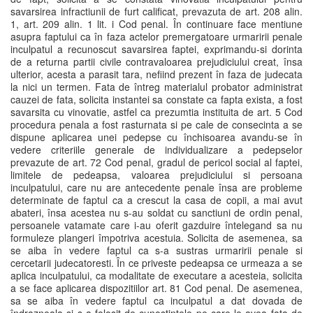
savarsirea infractiunii de furt calificat, prevazuta de art. 208 alin.
1, art. 209 alin. 1 lit. i Cod penal. În continuare face mentiune
asupra faptului ca în faza actelor premergatoare urmaririi penale
inculpatul a recunoscut savarsirea faptei, exprimandu-si dorinta
de a returna partii civile contravaloarea prejudiciului creat, însa
ulterior, acesta a parasit tara, nefiind prezent în faza de judecata
la nici un termen. Fata de întreg materialul probator administrat
cauzei de fata, solicita instantei sa constate ca fapta exista, a fost
savarsita cu vinovatie, astfel ca prezumtia instituita de art. 5 Cod
procedura penala a fost rasturnata si pe cale de consecinta a se
dispune aplicarea unei pedepse cu închisoarea avandu-se în
vedere criteriile generale de individualizare a pedepselor
prevazute de art. 72 Cod penal, gradul de pericol social al faptei,
limitele de pedeapsa, valoarea prejudiciului si persoana
inculpatului, care nu are antecedente penale însa are probleme
determinate de faptul ca a crescut la casa de copii, a mai avut
abateri, însa acestea nu s-au soldat cu sanctiuni de ordin penal,
persoanele vatamate care i-au oferit gazduire întelegand sa nu
formuleze plangeri împotriva acestuia. Solicita de asemenea, sa
se aiba în vedere faptul ca s-a sustras urmaririi penale si
cercetarii judecatoresti. În ce priveste pedeapsa ce urmeaza a se
aplica inculpatului, ca modalitate de executare a acesteia, solicita
a se face aplicarea dispozitiilor art. 81 Cod penal. De asemenea,
sa se aiba în vedere faptul ca inculpatul a dat dovada de