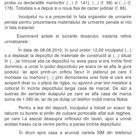
proba cu declaratiile martorilor (...) (f. 141), (...) (f. 58) si (...) (f.
178). Totodata s-a depus si o noua fisa de cazier judiciar (f. 88).
Inculpatul nu s-a prezentat în fata organelor de urmarire
penala pentru prezentarea materialului de urmarire penala si nici
în fata instantei.
Examinand actele si lucrarile dosarului, instanta retine
urmatoarele :
În data de 08.08.2010, în jurul orelor 12,00 inculpatul (...)
s-a deplasat la depozitul de materiale de constructii al (...) situat
în (…)si întrucat stia ca depozitul nu avea paza si era închis fiind
duminica, a urcat în podul depozitului pe scara ce se afla la gura
podului, iar apoi printr-un orificiu facut în plafonul pe care îl
montase cu martorul (...) prin demontarea unei hote si care era
acoperit doar cu o placa de rigips, cu ajutorul unei tevi metalice a
coborat în incinta depozitului langa casa de marcat. De aici a
sustras din sertarele dulapului pe care se afla casa de marca
suma de 1.580 lei, iar de pe dulap un telefon mobil marca Nokia.
Pentru a iesi din depozit, inculpatul a folosit un scaun tip
taburet cu burete si vinilin de culoare portocalie aflat sub tejghea,
pe care l-a asezat deasupra orificiului din tavan, apoi a urmat
acelasi traseu ca la venire pentru a parasi incinta depozitului.
În drum spre casa a aruncat cartela SIM din telefonul