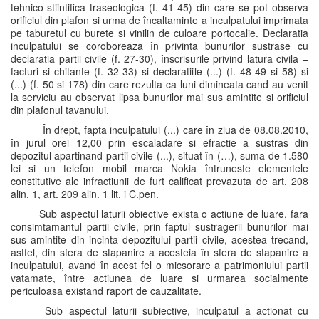
tehnico-stiintifica traseologica (f. 41-45) din care se pot observa
orificiul din plafon si urma de încaltaminte a inculpatului imprimata
pe taburetul cu burete si vinilin de culoare portocalie. Declaratia
inculpatului se coroboreaza în privinta bunurilor sustrase cu
declaratia partii civile (f. 27-30), înscrisurile privind latura civila –
facturi si chitante (f. 32-33) si declaratiile (...) (f. 48-49 si 58) si
(...) (f. 50 si 178) din care rezulta ca luni dimineata cand au venit
la serviciu au observat lipsa bunurilor mai sus amintite si orificiul
din plafonul tavanului.
În drept, fapta inculpatului (...) care în ziua de 08.08.2010,
în jurul orei 12,00 prin escaladare si efractie a sustras din
depozitul apartinand partii civile (...), situat în (…), suma de 1.580
lei si un telefon mobil marca Nokia întruneste elementele
constitutive ale infractiunii de furt calificat prevazuta de art. 208
alin. 1, art. 209 alin. 1 lit. i C.pen.
Sub aspectul laturii obiective exista o actiune de luare, fara
consimtamantul partii civile, prin faptul sustragerii bunurilor mai
sus amintite din incinta depozitului partii civile, acestea trecand,
astfel, din sfera de stapanire a acesteia în sfera de stapanire a
inculpatului, avand în acest fel o micsorare a patrimoniului partii
vatamate, între actiunea de luare si urmarea socialmente
periculoasa existand raport de cauzalitate.
Sub aspectul laturii subiective, inculpatul a actionat cu