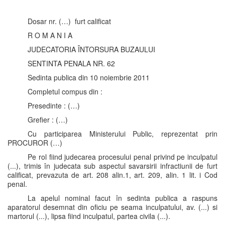
Dosar nr. (…) furt calificat
R O M A N I A
JUDECATORIA ÎNTORSURA BUZAULUI
SENTINTA PENALA NR. 62
Sedinta publica din 10 noiembrie 2011
Completul compus din :
Presedinte : (…)
Grefier : (…)
Cu participarea Ministerului Public, reprezentat prin
PROCUROR (…)
Pe rol fiind judecarea procesului penal privind pe inculpatul
(...), trimis în judecata sub aspectul savarsirii infractiunii de furt
calificat, prevazuta de art. 208 alin.1, art. 209, alin. 1 lit. i Cod
penal.
La apelul nominal facut în sedinta publica a raspuns
aparatorul desemnat din oficiu pe seama inculpatului, av. (...) si
martorul (...), lipsa fiind inculpatul, partea civila (...).