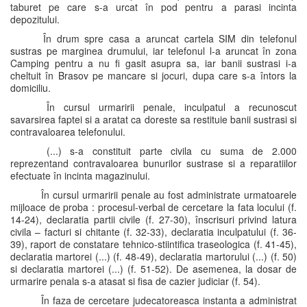
taburet pe care s-a urcat în pod pentru a parasi incinta
depozitului.
În drum spre casa a aruncat cartela SIM din telefonul
sustras pe marginea drumului, iar telefonul l-a aruncat în zona
Camping pentru a nu fi gasit asupra sa, iar banii sustrasi i-a
cheltuit în Brasov pe mancare si jocuri, dupa care s-a întors la
domiciliu.
În cursul urmaririi penale, inculpatul a recunoscut
savarsirea faptei si a aratat ca doreste sa restituie banii sustrasi si
contravaloarea telefonului.
(...) s-a constituit parte civila cu suma de 2.000
reprezentand contravaloarea bunurilor sustrase si a reparatiilor
efectuate în incinta magazinului.
În cursul urmaririi penale au fost administrate urmatoarele
mijloace de proba : procesul-verbal de cercetare la fata locului (f.
14-24), declaratia partii civile (f. 27-30), înscrisuri privind latura
civila – facturi si chitante (f. 32-33), declaratia inculpatului (f. 36-
39), raport de constatare tehnico-stiintifica traseologica (f. 41-45),
declaratia martorei (...) (f. 48-49), declaratia martorului (...) (f. 50)
si declaratia martorei (...) (f. 51-52). De asemenea, la dosar de
urmarire penala s-a atasat si fisa de cazier judiciar (f. 54).
În faza de cercetare judecatoreasca instanta a administrat