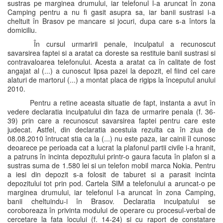
sustras pe marginea drumului, iar telefonul l-a aruncat în zona
Camping pentru a nu fi gasit asupra sa, iar banii sustrasi i-a
cheltuit în Brasov pe mancare si jocuri, dupa care s-a întors la
domiciliu.
În cursul urmaririi penale, inculpatul a recunoscut
savarsirea faptei si a aratat ca doreste sa restituie banii sustrasi si
contravaloarea telefonului. Acesta a aratat ca în calitate de fost
angajat al (...) a cunoscut lipsa pazei la depozit, el fiind cel care
alaturi de martorul (...) a montat placa de rigips la începutul anului
2010.
Pentru a retine aceasta situatie de fapt, instanta a avut în
vedere declaratia inculpatului din faza de urmarire penala (f. 36-
39) prin care a recunoscut savarsirea faptei pentru care este
judecat. Astfel, din declaratia acestuia rezulta ca în ziua de
08.08.2010 întrucat stia ca la (...) nu este paza, iar cainii îl cunosc
deoarece pe perioada cat a lucrat la plafonul partii civile i-a hranit,
a patruns în incinta depozitului printr-o gaura facuta în plafon si a
sustras suma de 1.580 lei si un telefon mobil marca Nokia. Pentru
a iesi din depozit s-a folosit de taburet si a parasit incinta
depozitului tot prin pod. Cartela SIM a telefonului a aruncat-o pe
marginea drumului, iar telefonul l-a aruncat în zona Camping,
banii cheltuindu-i în Brasov. Declaratia inculpatului se
coroboreaza în privinta modului de operare cu procesul-verbal de
cercetare la fata locului (f. 14-24) si cu raport de constatare