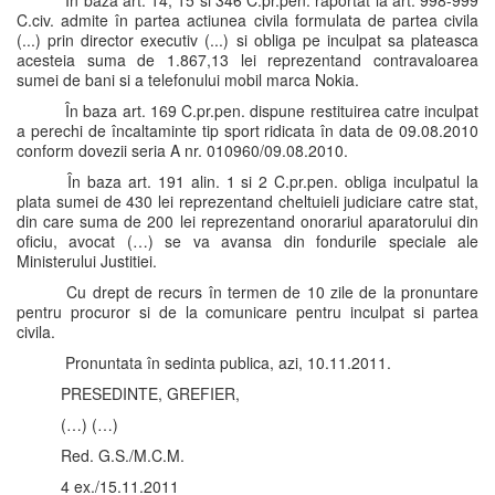
În baza art. 14, 15 si 346 C.pr.pen. raportat la art. 998-999
C.civ. admite în partea actiunea civila formulata de partea civila
(...) prin director executiv (...) si obliga pe inculpat sa plateasca
acesteia suma de 1.867,13 lei reprezentand contravaloarea
sumei de bani si a telefonului mobil marca Nokia.
În baza art. 169 C.pr.pen. dispune restituirea catre inculpat
a perechi de încaltaminte tip sport ridicata în data de 09.08.2010
conform dovezii seria A nr. 010960/09.08.2010.
În baza art. 191 alin. 1 si 2 C.pr.pen. obliga inculpatul la
plata sumei de 430 lei reprezentand cheltuieli judiciare catre stat,
din care suma de 200 lei reprezentand onorariul aparatorului din
oficiu, avocat (…) se va avansa din fondurile speciale ale
Ministerului Justitiei.
Cu drept de recurs în termen de 10 zile de la pronuntare
pentru procuror si de la comunicare pentru inculpat si partea
civila.
Pronuntata în sedinta publica, azi, 10.11.2011.
PRESEDINTE, GREFIER,
(…) (…)
Red. G.S./M.C.M.
4 ex./15.11.2011