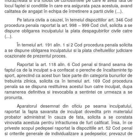
îndrazneala si s-a folosit de cunostintele pe care le avea fata de
locul faptei si conditiile în care era asigurata paza acestuia, avand
calitatea de angajat în echipa de întretinere a partii civile (...).
Pe latura civila a cauzei, în temeiul dispozitiilor art. 346 Cod
procedura penala raportat la art. 998 – 999 Cod civil, solicita a se
dispune obligarea inculpatului la plata despagubirilor civile catre
(...).
În temeiul art. 191 alin. 1 si 2 Cod procedura penala solicita
a se dispune obligarea inculpatului si la plata cheltuielilor judiciare
ocazionate de prezentul proces.
Raportat la art. 118 alin. 6 Cod penal si tinand seama de
faptul ca de la inculpat s-a confiscat o pereche de încaltaminte tip
sport, apreciind ca acest bun face parte din categoria bunurilor de
trebuinta zilnica, solicita ca în temeiul art. 169 Cod procedura
penala sa se dispuna restituirea acestui bun catre inculpat, dupa
ramanerea definitiva si irevocabila a sentintei ce urmeaza a se
pronunta.
Aparatorul desemnat din oficiu pe seama inculpatului,
raportat la fapta savarsita de inculpat dovedita prin materialul
probator administrat în cauza de fata, solicita a se constata
vinovatia acestuia pentru infractiunea de furt calificat. Însa, în ce
priveste scopul pedepsei raportat la dispozitiile art. 52 Cod penal
si criteriile generale de individualizare a pedepselor, prevazut de