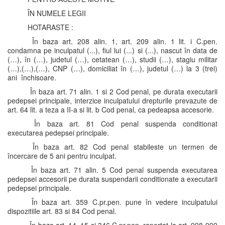
ÎN NUMELE LEGII
HOTARASTE :
În baza art. 208 alin. 1, art. 209 alin. 1 lit. i C.pen.
condamna pe inculpatul (...), fiul lui (...) si (...), nascut în data de
(…), în (…), judetul (…), cetatean (…), studii (…), stagiu militar
(…),(…),(…), CNP (…), domiciliat în (…), judetul (…) la 3 (trei)
ani închisoare.
În baza art. 71 alin. 1 si 2 Cod penal, pe durata executarii
pedepsei principale, interzice inculpatului drepturile prevazute de
art. 64 lit. a teza a II-a si lit. b Cod penal, ca pedeapsa accesorie.
În baza art. 81 Cod penal suspenda conditionat
executarea pedepsei principale.
În baza art. 82 Cod penal stabileste un termen de
încercare de 5 ani pentru inculpat.
În baza art. 71 alin. 5 Cod penal suspenda executarea
pedepsei accesorii pe durata suspendarii conditionate a executarii
pedepsei principale.
În baza art. 359 C.pr.pen. pune în vedere inculpatului
dispozitiile art. 83 si 84 Cod penal.