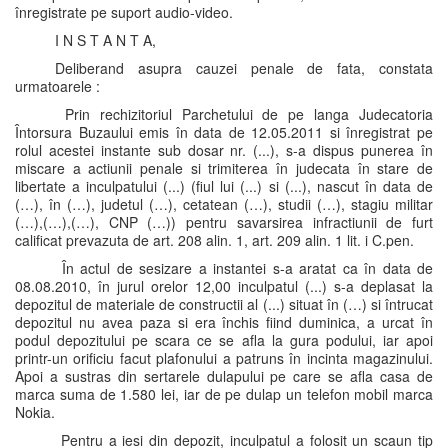
înregistrate pe suport audio-video.
I N S T A N T A,
Deliberand asupra cauzei penale de fata, constata
urmatoarele :
Prin rechizitoriul Parchetului de pe langa Judecatoria
Întorsura Buzaului emis în data de 12.05.2011 si înregistrat pe
rolul acestei instante sub dosar nr. (...), s-a dispus punerea în
miscare a actiunii penale si trimiterea în judecata în stare de
libertate a inculpatului (...) (fiul lui (...) si (...), nascut în data de
(…), în (…), judetul (…), cetatean (…), studii (…), stagiu militar
(…),(…),(…), CNP (…)) pentru savarsirea infractiunii de furt
calificat prevazuta de art. 208 alin. 1, art. 209 alin. 1 lit. i C.pen.
În actul de sesizare a instantei s-a aratat ca în data de
08.08.2010, în jurul orelor 12,00 inculpatul (...) s-a deplasat la
depozitul de materiale de constructii al (...) situat în (…) si întrucat
depozitul nu avea paza si era închis fiind duminica, a urcat în
podul depozitului pe scara ce se afla la gura podului, iar apoi
printr-un orificiu facut plafonului a patruns în incinta magazinului.
Apoi a sustras din sertarele dulapului pe care se afla casa de
marca suma de 1.580 lei, iar de pe dulap un telefon mobil marca
Nokia.
Pentru a iesi din depozit, inculpatul a folosit un scaun tip