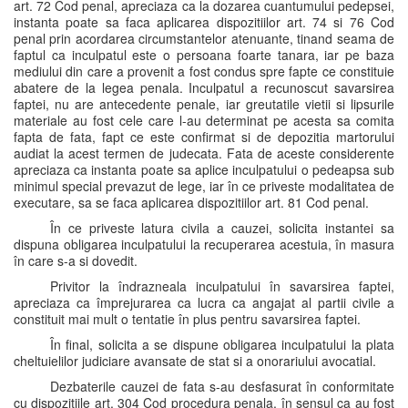
art. 72 Cod penal, apreciaza ca la dozarea cuantumului pedepsei,
instanta poate sa faca aplicarea dispozitiilor art. 74 si 76 Cod
penal prin acordarea circumstantelor atenuante, tinand seama de
faptul ca inculpatul este o persoana foarte tanara, iar pe baza
mediului din care a provenit a fost condus spre fapte ce constituie
abatere de la legea penala. Inculpatul a recunoscut savarsirea
faptei, nu are antecedente penale, iar greutatile vietii si lipsurile
materiale au fost cele care l-au determinat pe acesta sa comita
fapta de fata, fapt ce este confirmat si de depozitia martorului
audiat la acest termen de judecata. Fata de aceste considerente
apreciaza ca instanta poate sa aplice inculpatului o pedeapsa sub
minimul special prevazut de lege, iar în ce priveste modalitatea de
executare, sa se faca aplicarea dispozitiilor art. 81 Cod penal.
În ce priveste latura civila a cauzei, solicita instantei sa
dispuna obligarea inculpatului la recuperarea acestuia, în masura
în care s-a si dovedit.
Privitor la îndrazneala inculpatului în savarsirea faptei,
apreciaza ca împrejurarea ca lucra ca angajat al partii civile a
constituit mai mult o tentatie în plus pentru savarsirea faptei.
În final, solicita a se dispune obligarea inculpatului la plata
cheltuielilor judiciare avansate de stat si a onorariului avocatial.
Dezbaterile cauzei de fata s-au desfasurat în conformitate
cu dispozitiile art. 304 Cod procedura penala, în sensul ca au fost