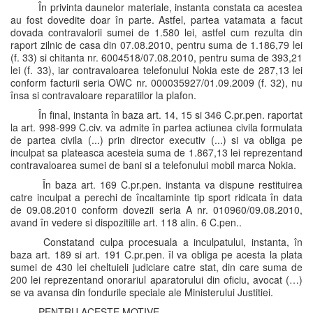
În privinta daunelor materiale, instanta constata ca acestea
au fost dovedite doar în parte. Astfel, partea vatamata a facut
dovada contravalorii sumei de 1.580 lei, astfel cum rezulta din
raport zilnic de casa din 07.08.2010, pentru suma de 1.186,79 lei
(f. 33) si chitanta nr. 6004518/07.08.2010, pentru suma de 393,21
lei (f. 33), iar contravaloarea telefonului Nokia este de 287,13 lei
conform facturii seria OWC nr. 000035927/01.09.2009 (f. 32), nu
însa si contravaloare reparatiilor la plafon.
În final, instanta în baza art. 14, 15 si 346 C.pr.pen. raportat
la art. 998-999 C.civ. va admite în partea actiunea civila formulata
de partea civila (...) prin director executiv (...) si va obliga pe
inculpat sa plateasca acesteia suma de 1.867,13 lei reprezentand
contravaloarea sumei de bani si a telefonului mobil marca Nokia.
În baza art. 169 C.pr.pen. instanta va dispune restituirea
catre inculpat a perechi de încaltaminte tip sport ridicata în data
de 09.08.2010 conform dovezii seria A nr. 010960/09.08.2010,
avand în vedere si dispozitiile art. 118 alin. 6 C.pen..
Constatand culpa procesuala a inculpatului, instanta, în
baza art. 189 si art. 191 C.pr.pen. îl va obliga pe acesta la plata
sumei de 430 lei cheltuieli judiciare catre stat, din care suma de
200 lei reprezentand onorariul aparatorului din oficiu, avocat (…)
se va avansa din fondurile speciale ale Ministerului Justitiei.
PENTRU ACESTE MOTIVE