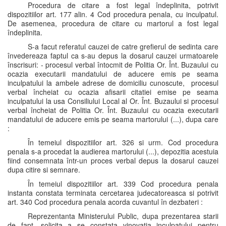
Procedura de citare a fost legal îndeplinita, potrivit
dispozitiilor art. 177 alin. 4 Cod procedura penala, cu inculpatul.
De asemenea, procedura de citare cu martorul a fost legal
îndeplinita.
S-a facut referatul cauzei de catre grefierul de sedinta care
învedereaza faptul ca s-au depus la dosarul cauzei urmatoarele
înscrisuri: - procesul verbal întocmit de Politia Or. Înt. Buzaului cu
ocazia executarii mandatului de aducere emis pe seama
inculpatului la ambele adrese de domiciliu cunoscute, procesul
verbal încheiat cu ocazia afisarii citatiei emise pe seama
inculpatului la usa Consiliului Local al Or. Înt. Buzaului si procesul
verbal încheiat de Politia Or. Înt. Buzaului cu ocazia executarii
mandatului de aducere emis pe seama martorului (...), dupa care
:
În temeiul dispozitiilor art. 326 si urm. Cod procedura
penala s-a procedat la audierea martorului (...), depozitia acestuia
fiind consemnata într-un proces verbal depus la dosarul cauzei
dupa citire si semnare.
În temeiul dispozitiilor art. 339 Cod procedura penala
instanta constata terminata cercetarea judecatoreasca si potrivit
art. 340 Cod procedura penala acorda cuvantul în dezbateri :
Reprezentanta Ministerului Public, dupa prezentarea starii
de fapt, solicita a se constata vinovatia inculpatului pentru