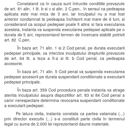
Constatand ca în cauza sunt întrunite conditiile prevazute
de art. 81 alin. 1 lit. b si c si alin. 2 C.pen., în sensul ca pedeapsa
aplicata este mai mica de 3 ani, iar inculpatul nu a mai fost
anterior condamnat la pedeapsa închisorii mai mare de 6 luni, si
considerand ca scopul pedepsei poate fi atins si fara executarea
acesteia, instanta va suspenda executarea pedepsei aplicate pe o
durata de 5 ani, reprezentand termen de încercare stabilit potrivit
art. 82 C.pen.
În baza art. 71 alin. 1 si 2 Cod penal, pe durata executarii
pedepsei principale, va interzice inculpatului drepturile prevazute
de art. 64 lit. a teza a II-a si lit. b Cod penal, ca pedeapsa
accesorie.
În baza art. 71 alin. 5 Cod penal va suspenda executarea
pedepsei accesorii pe durata suspendarii conditionate a executarii
pedepsei principale.
În baza art. 359 Cod procedura penala instanta va atrage
atentia inculpatului asupra dispozitiilor art. 83 si 84 Cod penal a
caror nerespectare determina revocarea suspendarii conditionate
a executarii pedepsei.
Pe latura civila, instanta constata ca partea vatamata (...)
prin director executiv (...) s-a constituit parte civila în termenul
legal cu suma de 2.000 lei reprezentand daune materiale.