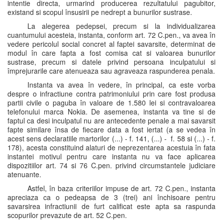
intentie directa, urmarind producerea rezultatului pagubitor,
existand si scopul însusirii pe nedrept a bunurilor sustrase.
La alegerea pedepsei, precum si la individualizarea
cuantumului acesteia, instanta, conform art. 72 C.pen., va avea în
vedere pericolul social concret al faptei savarsite, determinat de
modul în care fapta a fost comisa cat si valoarea bunurilor
sustrase, precum si datele privind persoana inculpatului si
împrejurarile care atenueaza sau agraveaza raspunderea penala.
Instanta va avea în vedere, în principal, ca este vorba
despre o infractiune contra patrimoniului prin care fost produsa
partii civile o paguba în valoare de 1.580 lei si contravaloarea
telefonului marca Nokia. De asemenea, instanta va tine si de
faptul ca desi inculpatul nu are antecedente penale a mai savarsit
fapte similare însa de fiecare data a fost iertat (a se vedea în
acest sens declaratiile martorilor (...) - f. 141, (...) - f. 58 si (...) - f.
178), acesta constituind alaturi de neprezentarea acestuia în fata
instantei motivul pentru care instanta nu va face aplicarea
dispozitiilor art. 74 si 76 C.pen. privind circumstantele judiciare
atenuante.
Astfel, în baza criteriilor impuse de art. 72 C.pen., instanta
apreciaza ca o pedeapsa de 3 (trei) ani închisoare pentru
savarsirea infractiunii de furt calificat este apta sa raspunda
scopurilor prevazute de art. 52 C.pen.