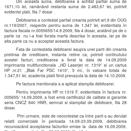
Din aceasta suma, debitoarea a achitat partial suma de
1671,10 lei, ramânând restanta suma de 2.483,67 lei, potrivit
evidentei plati, fila 7 dosar .
Debitoarea a contestat partial creanta potrivit art.9 din OUG
nr.119/2007, respectiv pentru suma de 1.347 lei, evidentiata în
factura fiscala nr.0055655/14.9.2009, fila 4 dosar, aratând pe de o
parte ca nu i-a fost livrata marfa descrisa în aceasta, iar pe de
alta parte ca nu a acceptat aceasta factura.
Fata de contestatia debitoarei asupra unei parti din creanta
pretinsa de creditoare, instanta retine ca, potrivit continutului
acestei facturi, creditoarea a livrat la data de 14.09.2009
imprimanta multifunctionala ,,HD Laserjet nr. 1319” si un cartus
HP nr.21 ,,Blak Far PSC 1410”, 5 ml., în valoare totala de
1.347,51 lei, scadenta platii fiind prevazuta la data de 14.10.2009.
Pe factura mentionata s-a aplicat stampila debitoarei.
Pentru imprimanta HP nr.1319 F, evidentiata în factura nr.
005655/ 14.09.2009, a fost emis certificatul de calitate si garantie
seria CNCZ 840 HNR, semnat si stampilat de debitoare, fila 28
dosar.
Prin urmare, este de necontestat ca între parti s-au derulat
relatii comerciale în perioada 14.09-23.09.2009, debitoarea
recunoscând acceptarea facturilor emise la data de 16.09.2009,