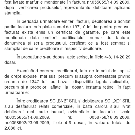
fost livrate marfurile mentionate în factura nr.055655/14.09.2009,
dupa verificarea produselor, reprezentantul debitoarei aplicând
stampila.
În perioada urmatoare emiterii facturii, debitoarea a achitat
partial factura prin plata sumei de 197,10 lei, iar pentru produsul
facturat exista emis un certificat de garantie, pe care este
mentionata data emiterii certificatului, numar de factura,
denumirea si seria produsului, certificat ce a fost semnat si
stampilat de catre creditoare si respectiv debitoare.
În probatiune s-au depus acte scrise, la filele 4-8, 14-20,29
dosar.
Examinând cererea creditoarei, fata de temeiul de fapt si
de drept expuse mai sus, precum si asupra contestatiei privind
creanta de 1347 lei, pe baza dispozitiile legale aplicabile,
precum si a probelor aflate la dosar, instanta retine în fapt
urmatoarele:
Între creditoarea SC,,BNB” SRL si debitoarea SC ,,XO” SRL
s-au desfasurat relatii comerciale, în baza carora s-au livrat
debitoarei mai multe bunuri, evidentiate în facturile fiscale
nr.0055655/14.09.2009, nr. 0058758/16.09.2009,
nr.0058902/23.09.2009, filele 4-6 dosar, în valoare totala de
2.680 lei.