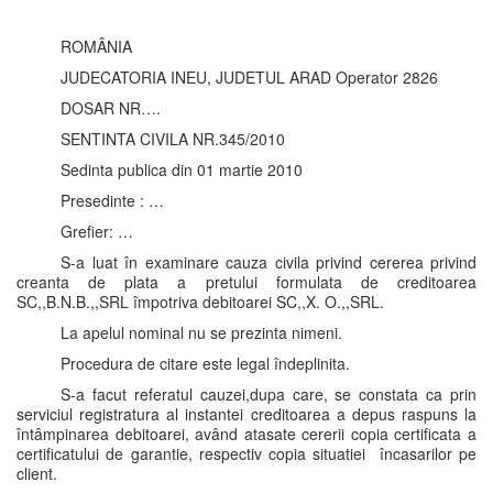
ROMÂNIA
JUDECATORIA INEU, JUDETUL ARAD Operator 2826
DOSAR NR….
SENTINTA CIVILA NR.345/2010
Sedinta publica din 01 martie 2010
Presedinte : …
Grefier: …
S-a luat în examinare cauza civila privind cererea privind
creanta de plata a pretului formulata de creditoarea
SC,,B.N.B.,,SRL împotriva debitoarei SC,,X. O.,,SRL.
La apelul nominal nu se prezinta nimeni.
Procedura de citare este legal îndeplinita.
S-a facut referatul cauzei,dupa care, se constata ca prin
serviciul registratura al instantei creditoarea a depus raspuns la
întâmpinarea debitoarei, având atasate cererii copia certificata a
certificatului de garantie, respectiv copia situatiei încasarilor pe
client.