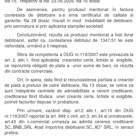
fila 15, respectiv la fila 23.09.2009, fila 16 dosar.
De asemenea, pentru produsul mentionat în factura
contestata de debitoare s-a emis certificatul de calitate si
garantie, fila 28 dosar, însusit în mod indubitabil de debitoare,
prin semnatura si prin aplicarea stampilei societatii.
Concluzionând, rezulta ca produsul mentionat a fost livrat
debitoarei, astfel ca, contestarea debitului de 1347,51 lei este
nefondata, urmând a fi respinsa.
Sfera de competenta a OUG nr.119/2007 este prevazuta la
art. 2, alin.1, fiind aplicabila creantelor certe, lichide si exigibile,
ce reprezinta obligatii de plata a unor sume de bani, ce rezulta
din contracte comerciale.
Ori, în speta, data fiind si recunoasterea partiala a creantei
de plata a pretului de catre debitoare, fila 13 dosar, se retine ca
sunt îndeplinite cerintele de admisibilitate a cererii creditoarei,
creditoarea fiind titulara unei creante certe, lichide si exigibile,
potrivit facturilor depuse în probatiune.
Prin urmare, vazând disp. art.2 alin.1, art.10 din OUG
nr.119/2007 raportat la art. 969 c.civil, art.3, art.34 si urmatoarele,
art.43 din c.comercial urmeaza sa admita cererea creditoarei
SC,,BNB,,SRL Arad împotriva debitoarei SC,,XO” SRL, în sensul
pretins.