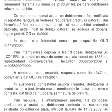
ramânând restanta cu suma de 2483,67 lei, pe care debitoarea
refuza sa-l achite.
De asemenea, a mai aratat ca debitoarea a fost notificata
în repetate rânduri, în vederea recuperarii creditului datorat, dar
întrucât pârâta nu s-a prezentat si nici nu a achitat pretentiile
datorate, astfel încât la debitul datorat, se adauga si dobânzi
legale potrivit OG nr. 9/2000.
În drept si-a întemeiat cerere pe dispozitiile OUG
nr.119/2007.
Prin întâmpinarea depusa la fila 13 dosar, debitoarea SC
,,XO” SRL a aratat ca este de acord cu plata sumei de 1333 lei,
reprezentând contravaloarea facturilor 0058758/2009 si
nr.0058902/2009.
A contestat restul creantei, respectiv suma de 1347 lei,
potrivit art.9 din OUG nr.119/2007.
În sustinerea contestatiei asupra creantei, debitoarea a
aratat ca nu a fost livrata marfa mentionata în facturi, pe care o
contesta, dat fiind ca nu poarta semnatura de primire.
Prin raspunsul la întâmpinarea pârâtei, fila 26 dosar,
creditoarea a aratat ca debitoarea contesta cu rea-credinta
existenta obligatiei de plata, întrucât la data de 14.09.2009, au