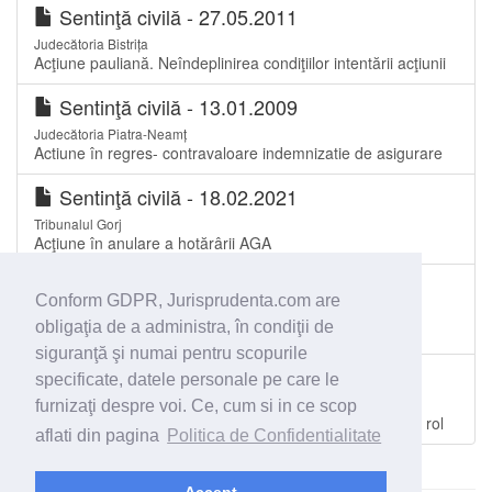
Sentinţă civilă - 27.05.2011
Judecătoria Bistrița
Acţiune pauliană. Neîndeplinirea condiţiilor intentării acţiunii
Sentinţă civilă - 13.01.2009
Judecătoria Piatra-Neamț
Actiune în regres- contravaloare indemnizatie de asigurare
Sentinţă civilă - 18.02.2021
Tribunalul Gorj
Acţiune în anulare a hotărârii AGA
Sentinţă civilă - 04.11.2015
Conform GDPR, Jurisprudenta.com are
Judecătoria Gura Humorului
obligaţia de a administra, în condiţii de
Acţiune în constatare
siguranţă şi numai pentru scopurile
Sentinţă civilă - 11.06.2012
specificate, datele personale pe care le
Judecătoria Sectorul 6 București
furnizaţi despre voi. Ce, cum si in ce scop
Cerere de aajutor public pentru cererea de repunere pe rol
aflati din pagina
Politica de Confidentialitate