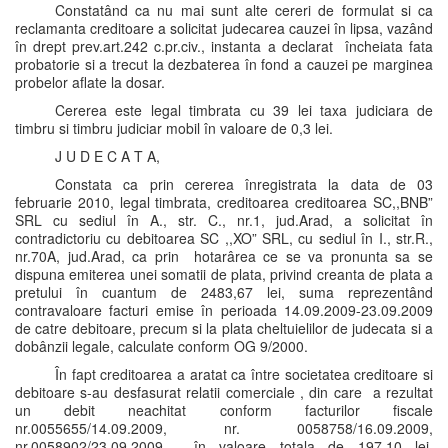
Constatând ca nu mai sunt alte cereri de formulat si ca
reclamanta creditoare a solicitat judecarea cauzei în lipsa, vazând
în drept prev.art.242 c.pr.civ., instanta a declarat încheiata fata
probatorie si a trecut la dezbaterea în fond a cauzei pe marginea
probelor aflate la dosar.
Cererea este legal timbrata cu 39 lei taxa judiciara de
timbru si timbru judiciar mobil în valoare de 0,3 lei.
J U D E C A T A,
Constata ca prin cererea înregistrata la data de 03
februarie 2010, legal timbrata, creditoarea creditoarea SC,,BNB”
SRL cu sediul în A., str. C., nr.1, jud.Arad, a solicitat în
contradictoriu cu debitoarea SC ,,XO” SRL, cu sediul în I., str.R.,
nr.70A, jud.Arad, ca prin hotarârea ce se va pronunta sa se
dispuna emiterea unei somatii de plata, privind creanta de plata a
pretului în cuantum de 2483,67 lei, suma reprezentând
contravaloare facturi emise în perioada 14.09.2009-23.09.2009
de catre debitoare, precum si la plata cheltuielilor de judecata si a
dobânzii legale, calculate conform OG 9/2000.
În fapt creditoarea a aratat ca între societatea creditoare si
debitoare s-au desfasurat relatii comerciale , din care a rezultat
un debit neachitat conform facturilor fiscale
nr.0055655/14.09.2009, nr. 0058758/16.09.2009,
nr.0058902/23.09.2009, în valoare totala de 197,10 lei,