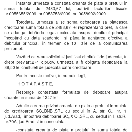
Instanta urmeaza a constata creanta de plata a pretului în
suma totala de 2483,67 lei, potrivit facturilor fiscale
nr.0055655/2009, nr.0058758/2009, nr. 0058902/2009.
Totodata, urmeaza a se soma debitoarea sa plateasca
creditoarei suma totala de 2483,67 lei reprezentând pret, la care
se adauga dobânda legala calculata asupra debitului principal
începând cu data scadentei, si pâna la achitarea efectiva a
debitului principal, în termen de 10 zile de la comunicarea
prezentei.
Vazând ca s-au solicitat si justificat cheltuieli de judecata, în
drept prev.art.274 c.pr.civ. urmeaza a fi obligata debitoarea la
39,50 lei cheltuieli de judecata catre creditoare.
Pentru aceste motive, în numele legii,
H O T A R A S T E,
Respinge contestatia formulata de debitoare asupra
creantei în suma de 1347 lei.
Admite cererea privind creanta de plata a pretului formulata
de creditoarea SC,,BNB,,SRL cu sediul în A. str. C., nr. 1,
jud.Arad, împotriva debitoarei SC,,X O,,SRL, cu sediul în I, str.R.,
nr.70A, jud.Arad si în consecinta:
-constata creanta de plata a pretului în suma totala de