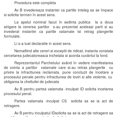
Procedura este completa
Av B invedereaza instantei ca partile inteleg sa se împace
si solicita termen în acest sens.
La apelul nominal facut în sedinta publica la a doua
strigare la cererea partilor s-au prezentat aceleasi parti si au
invederat instantei ca partile vatamate îsi retrag plangerile
formulate.
Li s-a luat declaratie in acest sens.
Nemaifiind alte cereri si exceptii de ridicat, instanta constata
cercetarea judecatoreasca incheiata si acorda cuvântul la fond.
Reprezentantul Parchetului având în vedere manifestarea
de vointa a partilor vatamate care si-au retras plangerile cu
privire la infractiunea reclamata, pune concluzii de încetare a
procesului penale pentru infractiunea de loviri si alte violente, cu
obligarea la cheltuilei de judecata
Av B pentru partea vatamata -inculpat ID solicita incetarea
procesului penal.
Partea vatamata -inculpat CS solicita sa se ia act de
retragere.
Av B pentru inculpatul IDsolicita sa se ia act de retragere sa