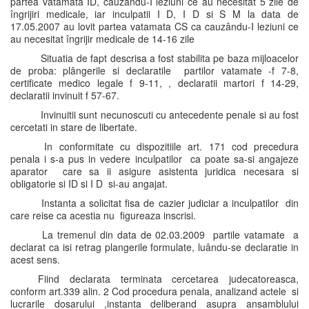
partea vatamata ID, cauzandu-I leziuni ce au necesitat 5 zile de
îngrijiri medicale, iar inculpatii I D, I D si S M la data de
17.05.2007 au lovit partea vatamata CS ca cauzându-I leziuni ce
au necesitat îngrijir medicale de 14-16 zile
Situatia de fapt descrisa a fost stabilita pe baza mijloacelor
de proba: plângerile si declaratile partilor vatamate -f 7-8,
certificate medico legale f 9-11, , declaratii martori f 14-29,
declaratii invinuit f 57-67.
Invinuitii sunt necunoscuti cu antecedente penale si au fost
cercetati in stare de libertate.
In conformitate cu dispozitiile art. 171 cod precedura
penala i s-a pus in vedere inculpatilor ca poate sa-si angajeze
aparator care sa ii asigure asistenta juridica necesara si
obligatorie si ID si I D si-au angajat.
Instanta a solicitat fisa de cazier judiciar a inculpatilor din
care reise ca acestia nu figureaza inscrisi.
La tremenul din data de 02.03.2009 partile vatamate a
declarat ca isi retrag plangerile formulate, luându-se declaratie in
acest sens.
Fiind declarata terminata cercetarea judecatoreasca,
conform art.339 alin. 2 Cod procedura penala, analizand actele si
lucrarile dosarului ,instanta deliberand asupra ansamblului