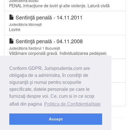
Judecătoria Buzău
PENAL.Infracţiune de loviri şi alte violenţe. Latură civilă
Sentinţă penală - 14.11.2011
Judecătoria Moinești
Lovire
Sentinţă penală - 04.11.2008
Judecătoria Sectorul 1 București
Vătămare corporală gravă. Individualizarea pedepsei.
Sentinţă penală - 09.10.2012
Conform GDPR, Jurisprudenta.com are
Judecătoria Moinești
obligaţia de a administra, în condiţii de
Loviri si alte vatamari
siguranţă şi numai pentru scopurile
Sentinţă penală - 04.10.2011
specificate, datele personale pe care le
Judecătoria Moinești
furnizaţi despre voi. Ce, cum si in ce scop
Lovire
aflati din pagina
Politica de Confidentialitate
Accept
© 2026 - Jurisprudenta.com -
Cautare
-
Termeni si conditii