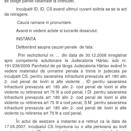
se oblige partile vatamate la cheltuilei.
Inculpatii ID, ID, CS avand ultimul cuvant solicta sa se ia act
de retragere.
Cauza ramane in pronuntare.
Avand in vedere actele si lucrarile dosarului:
INSTANTA
Deliberând asupra cauzei penale de fata:
Prin rechizitoriul nr. ... din data de 30.12.2008 inregistrat
spre competenta solutionare la Judecatoria Hârlau sub nr.
191/239/2009 Parchetul de pe lânga Judecatoria Hârlau având în
vedere materialul de urmarire penala a trimis in judecata pe
inculpatii CS, pentru savarsirea infractiunii prevazuta art 180 alin
2- cod penal de loviri si alte violente , ID pentru savarsirea
infractiunii prevazuta art 180 alin 2- cod penal de loviri si alte
violente cu retinerea art 75 lit a cod penal, I Dl pentru savarsirea
infractiunii prevazuta art 180 alin 2- cod penal de loviri si alte
violente cu retinerea art 75 lit a cod penal, S M pentru savarsirea
infractiunii prevazuta art 180 alin 2- cod penal de loviri si alte
violente cu retinerea art 75 lit a cod penal.
În actul de sesizare a instantei s-a retinut ca la data de
17.05.2007, inculpatul CS împreuna cu o alta persoana au lovit