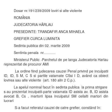
Dosar nr.191/239/2009 loviri si alte violente
ROMÂNIA
JUDECATORIA HÂRLAU
PRESEDINTE: TRANDAFIR ANCA MIHAELA
GREFIER CURCA LUMINITA
Sedinta publica din 02. martie 2009
Sentinta penala nr............
Ministerul Public -Parchetul de pe langa Judecatoria Harlau
reprezentat de procuror AMI
La ordine fiind judecarea cauzei Penal privind pe inculpatii
ID, ID, S M, C S si partile vatamate CSsi I D, având ca obiect
lovirea sau alte violente (art. 180 alin 2 C.p.).
La apelul nominal facut în sedinta publica la prima strigare
s-au prezentat inculpatii-parte vatamata ID asista av. B, ID asista
avocat B, Cs , martorii lipsa inculpatul SM ceilalti martori din
lucrari
S-a facut referatul cauzei de catre grefier, constând în: