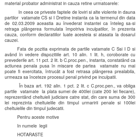
material probator administrat in cauza retine urmatoarele:
In ceea ce priveste faptele de loviri si alte violente in dauna
partilor vatamate CS si I Dretine instanta ca la termenul din data
de 02.03.2009 aceastia au învederat instantei ca înteleg sa-si
retraga plângerea formulata împotriva inculpatilor, în prezenta
cauza, conform declaratiilor luate acesteia si atasata la dosarul
cauzei.
Fata de pozitia exprimata de partile vatamate C Ssi I D si
având în vedere dispozitiile art. 10 alin. 1 lit. h, coroborate cu
prevederile art. 11 pct. 2 lit. b C.proc.pen., instanta, constatând ca
actiunea penala pusa în miscare de partea vatamate nu mai
poate fi exercitata, întrucât a fost retrasa plângerea prealabila,
urmeaza sa înceteze procesul penal privind pe inculpatii.
În baza art. 192 alin. 1 pct. 2 lit. c C.proc.pen., va obliga
partile vatamate la plata sumei de 400lei (cate 200 lei fiecare),
reprezentând cheltuieli judiciare catre stat, din care suma de 300
lei reprezinta cheltuielile din timpul urmaririi penale si 100lei
cheltuielile din timpul judecatii.
Pentru aceste motive
In numele legii
HOTARASTE