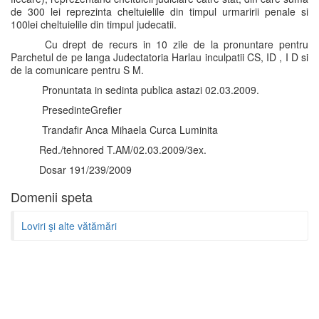
de 300 lei reprezinta cheltuielile din timpul urmaririi penale si
100lei cheltuielile din timpul judecatii.
Cu drept de recurs in 10 zile de la pronuntare pentru
Parchetul de pe langa Judectatoria Harlau inculpatii CS, ID , I D si
de la comunicare pentru S M.
Pronuntata in sedinta publica astazi 02.03.2009.
PresedinteGrefier
Trandafir Anca Mihaela Curca Luminita
Red./tehnored T.AM/02.03.2009/3ex.
Dosar 191/239/2009
Domenii speta
Loviri şi alte vătămări