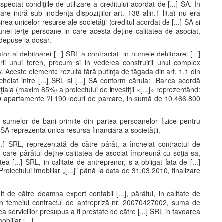
spectat condiţiile de utilizare a creditului acordat de [...] SA. In
re intră sub incidenţa dispoziţiilor art. 138 alin.1 lit.a) nu era
irea unicelor resurse ale societăţii (creditul acordat de [...] SA si
 unei terţe persoane in care acesta deţine calitatea de asociat,
e depuse la dosar.
tor al debitoarei [...] SRL a contractat, in numele debitoarei [...]
ării unui teren, precum si in vederea construirii unui complex
fov. Aceste elemente rezulta fără putinţa de tăgada din art. 1.1 din
cheiat intre [...] SRL si [...] SA conform căruia: „Banca acordă
ţiala (maxim 85%) a proiectului de investiţii «[...]» reprezentând:
/140 apartamente ?i 190 locuri de parcare, in sumă de 10.466.800
sumelor de bani primite din partea persoanelor fizice pentru
 SA reprezenta unica resursa financiara a societăţii.
 [...] SRL, reprezentată de către pârât, a încheiat contractul de
n care pârâtul deţine calitatea de asociat împreună cu soţia sa,
tea [...] SRL, in calitate de antreprenor, s-a obligat fata de [...]
roiectului Imobiliar „[...]" până la data de 31.03.2010, finalizare
it de către doamna expert contabil [...], pârâtul, in calitate de
, în temeiul contractul de antrepriză nr. 20070427002, suma de
serviciilor presupus a fi prestate de către [...] SRL in favoarea
biliar [...]