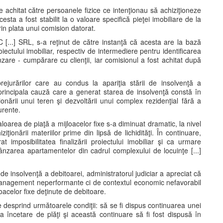
e achitat către persoanele fizice ce intenţionau să achiziţioneze
sta a fost stabilit la o valoare specifică pieţei imobiliare de la
rin plata unui comision datorat.
C [...] SRL, s-a reţinut de către instanţă că acesta are la bază
ectului imobiliar, respectiv de intermediere pentru identificarea
nzare - cumpărare cu clienţii, iar comisionul a fost achitat după
rejurărilor care au condus la apariţia stării de insolvenţă a
ă principala cauză care a generat starea de insolvenţă constă în
onării unui teren şi dezvoltării unui complex rezidenţial fără a
curente.
oarea de piaţă a mijloacelor fixe s-a diminuat dramatic, la nivel
ţionării materiilor prime din lipsă de lichidităţi. În continuare,
at imposibilitatea finalizării proiectului imobiliar şi ca urmare
n vânzarea apartamentelor din cadrul complexului de locuinţe [...]
e insolvenţă a debitoarei, administratorul judiciar a apreciat că
management neperformante ci de contextul economic nefavorabil
oacelor fixe deţinute de debitoare.
 se desprind următoarele condiţii: să se fi dispus continuarea unei
la încetare de plăţi şi această continuare să fi fost dispusă în