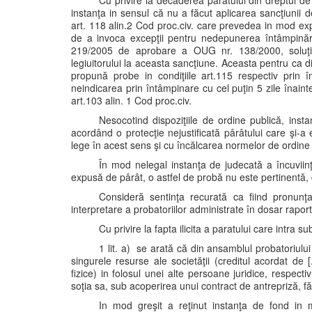
Cu privire la decăderea pârâtului din dreptul 
instanţa in sensul că nu a făcut aplicarea sancţiunii 
art. 118 alin.2 Cod proc.civ. care prevedea in mod ex
de a invoca excepţii pentru nedepunerea întâmpinări
219/2005 de aprobare a OUG nr. 138/2000, soluţia 
legiuitorului la aceasta sancţiune. Aceasta pentru ca di
propună probe in condiţiile art.115 respectiv prin î
neindicarea prin întâmpinare cu cel puţin 5 zile înai
art.103 alin. 1 Cod proc.civ.
Nesocotind dispoziţiile de ordine publică, insta
acordând o protecţie nejustificată pârâtului care şi-a
lege în acest sens şi cu încălcarea normelor de ordine 
În mod nelegal instanţa de judecată a încuviinţ
expusă de pârât, o astfel de probă nu este pertinentă, c
Consideră sentinţa recurată ca fiind pronunţa
interpretare a probatoriilor administrate în dosar raportat
Cu privire la fapta ilicita a paratului care intra su
1 lit. a) se arată că din ansamblul probatoriului a
singurele resurse ale societăţii (creditul acordat de [
fizice) in folosul unei alte persoane juridice, respecti
soţia sa, sub acoperirea unui contract de antrepriză, făr
In mod greşit a reţinut instanţa de fond in mo