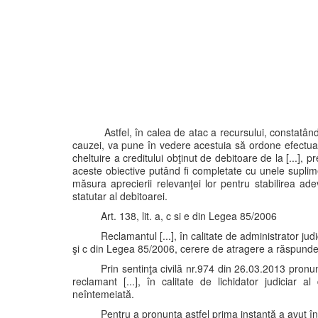
Astfel, în calea de atac a recursului, constatând
cauzei, va pune în vedere acestuia să ordone efectuar
cheltuire a creditului obţinut de debitoare de la [...], p
aceste obiective putând fi completate cu unele suplime
măsura aprecierii relevanţei lor pentru stabilirea ad
statutar al debitoarei.
Art. 138, lit. a, c si e din Legea 85/2006
Reclamantul [...], în calitate de administrator judi
şi c din Legea 85/2006, cerere de atragere a răspunderii 
Prin sentinţa civilă nr.974 din 26.03.2013 pron
reclamant [...], în calitate de lichidator judiciar a
neîntemeiată.
Pentru a pronunţa astfel prima instanţă a avut î