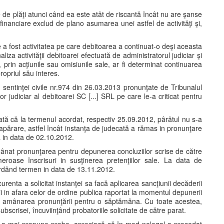
 de plăţi atunci când ea este atât de riscantă încât nu are şanse
 financiare exclud de plano asumarea unei astfel de activităţi şi,
a fost activitatea pe care debitoarea a continuat-o deşi aceasta
liza activităţii debitoarei efectuată de administratorul judiciar şi
, prin acţiunile sau omisiunile sale, ar fi determinat continuarea
propriul său interes.
 sentinţei civile nr.974 din 26.03.2013 pronunţate de Tribunalul
or judiciar al debitoarei SC [...] SRL pe care le-a criticat pentru
arată că la termenul acordat, respectiv 25.09.2012, pârâtul nu s-a
 apărare, astfel încât instanţa de judecată a rămas in pronunţare
 in data de 02.10.2012.
ânat pronunţarea pentru depunerea concluziilor scrise de către
eroase înscrisuri in susţinerea pretenţiilor sale. La data de
ordând termen in data de 13.11.2012.
enta a solicitat instanţei sa facă aplicarea sancţiunii decăderii
i in afara celor de ordine publica raportat la momentul depunerii
 si amânarea pronunţării pentru o săptămâna. Cu toate acestea,
ubscrisei, încuviinţând probatoriile solicitate de către parat.