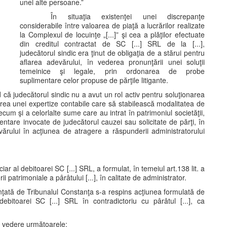
unei alte persoane.”
În situaţia existenţei unei discrepanţe
considerabile între valoarea de piaţă a lucrărilor realizate
la Complexul de locuinţe „[...]” şi cea a plăţilor efectuate
din creditul contractat de SC [...] SRL de la [...],
judecătorul sindic era ţinut de obligaţia de a stărui pentru
aflarea adevărului, în vederea pronunţării unei soluţii
temeinice şi legale, prin ordonarea de probe
suplimentare celor propuse de părţile litigante.
 că judecătorul sindic nu a avut un rol activ pentru soluţionarea
ea unei expertize contabile care să stabilească modalitatea de
recum şi a celorlalte sume care au intrat în patrimoniul societăţii,
ntare invocate de judecătorul cauzei sau solicitate de părţi, în
evărului în acţiunea de atragere a răspunderii administratorului
ciar al debitoarei SC [...] SRL, a formulat, în temeiul art.138 lit. a
patrimoniale a pârâtului [...], în calitate de administrator.
unţată de Tribunalul Constanţa s-a respins acţiunea formulată de
l debitoarei SC [...] SRL în contradictoriu cu pârâtul [...], ca
n vedere următoarele: