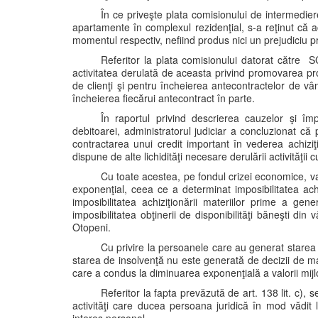
În ce priveşte plata comisionului de intermedier
apartamente în complexul rezidenţial, s-a reţinut că ace
momentul respectiv, nefiind produs nici un prejudiciu p
Referitor la plata comisionului datorat către S
activitatea derulată de aceasta privind promovarea proi
de clienţi şi pentru încheierea antecontractelor de vâ
încheierea fiecărui antecontract în parte.
În raportul privind descrierea cauzelor şi împ
debitoarei, administratorul judiciar a concluzionat c
contractarea unui credit important în vederea achiziţi
dispune de alte lichidităţi necesare derulării activităţii 
Cu toate acestea, pe fondul crizei economice, val
exponenţial, ceea ce a determinat imposibilitatea achizi
imposibilitatea achiziţionării materiilor prime a gener
imposibilitatea obţinerii de disponibilităţi băneşti di
Otopeni.
Cu privire la persoanele care au generat starea d
starea de insolvenţă nu este generată de decizii de 
care a condus la diminuarea exponenţială a valorii mijl
Referitor la fapta prevăzută de art. 138 lit. c),
activităţi care ducea persoana juridică în mod vădit 