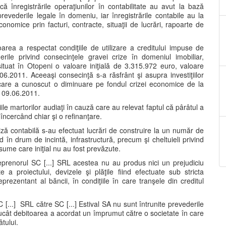
ă înregistrările operaţiunilor în contabilitate au avut la bază
revederile legale în domeniu, iar înregistrările contabile au la
nomice prin facturi, contracte, situaţii de lucrări, rapoarte de
rea a respectat condiţiile de utilizare a creditului impuse de
erile privind consecinţele gravei crize în domeniul imobiliar,
ituat în Otopeni o valoare iniţială de 3.315.972 euro, valoare
.2011. Aceeaşi consecinţă s-a răsfrânt şi asupra investiţiilor
 care a cunoscut o diminuare pe fondul crizei economice de la
e 09.06.2011.
ile martorilor audiaţi în cauză care au relevat faptul că pârâtul a
 încercând chiar şi o refinanţare.
iză contabilă s-au efectuat lucrări de construire la un număr de
d în drum de incintă, infrastructură, precum şi cheltuieli privind
sume care iniţial nu au fost prevăzute.
reprenorul SC [...] SRL acestea nu au produs nici un prejudiciu
te a proiectului, devizele şi plăţile fiind efectuate sub stricta
prezentant al băncii, în condiţiile în care tranşele din creditul
[...] SRL către SC [...] Estival SA nu sunt întrunite prevederile
rucât debitoarea a acordat un împrumut către o societate în care
tului.