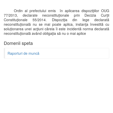
Ordin al prefectului emis în aplicarea dispoziţiilor OUG
77/2013, declarate neconstituţionale prin Decizia Curţii
Constituţionale 55/2014. Dispoziţia din lege declarată
neconstituţională nu se mai poate aplica, instanţa învestită cu
soluţionarea unei acţiuni căreia îi este incidentă norma declarată
neconstituţională având obligaţia să nu o mai aplice
Domenii speta
Raporturi de muncă