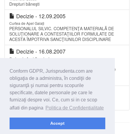
Drepturi băneşti
Decizie - 12.09.2005
Curtea de Apel Galați
PERSONALUL SILVIC. COMPETENŢA MATERIALĂ DE
SOLUŢIONARE A CONTESTAŢIILOR FORMULATE DE
ACESTA ÎMPOTRIVA SANCŢIUNILOR DISCIPLINARE
Decizie - 16.08.2007
Curtea de Apel Constanța
Concedierea salariatului – sanctiune disciplinara.
Neprezentarea salariatului la locul de munca, motivat de
Conform GDPR, Jurisprudenta.com are
faptul ca se afla în greva foamei. Legalitatea sanctiunii
obligaţia de a administra, în condiţii de
disciplinare.
siguranţă şi numai pentru scopurile
Sentinţă civilă - 20.04.2011
specificate, datele personale pe care le
Tribunalul Bacău
furnizaţi despre voi. Ce, cum si in ce scop
Drepturi băneşti
aflati din pagina
Politica de Confidentialitate
Accept
© 2026 - Jurisprudenta.com -
Cautare
-
Termeni si conditii