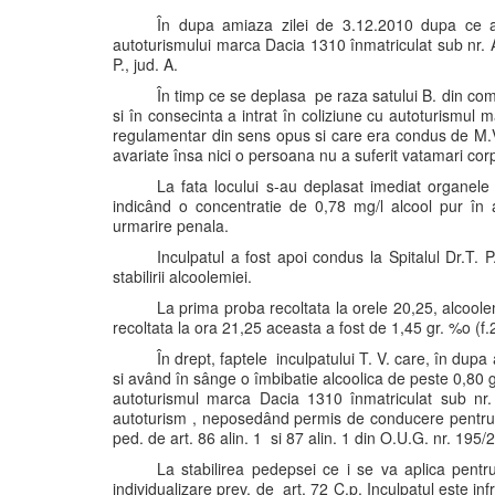
În dupa amiaza zilei de 3.12.2010 dupa ce a 
autoturismului marca Dacia 1310 înmatriculat sub nr.
P., jud. A.
În timp ce se deplasa pe raza satului B. din comu
si în consecinta a intrat în coliziune cu autoturismul
regulamentar din sens opus si care era condus de M.V
avariate însa nici o persoana nu a suferit vatamari cor
La fata locului s-au deplasat imediat organele d
indicând o concentratie de 0,78 mg/l alcool pur în a
urmarire penala.
Inculpatul a fost apoi condus la Spitalul Dr.T. 
stabilirii alcoolemiei.
La prima proba recoltata la orele 20,25, alcoole
recoltata la ora 21,25 aceasta a fost de 1,45 gr. %o (f.
În drept, faptele inculpatului T. V. care, în dup
si având în sânge o îmbibatie alcoolica de peste 0,80 
autoturismul marca Dacia 1310 înmatriculat sub nr.
autoturism , neposedând permis de conducere pentru nic
ped. de art. 86 alin. 1 si 87 alin. 1 din O.U.G. nr. 19
La stabilirea pedepsei ce i se va aplica pentru
individualizare prev. de art. 72 C.p. Inculpatul este in