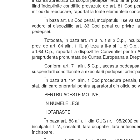
Instanta apreciaza ca scopul pedepsei rezultante poate
fiind îndeplinite conditiile prevazute de art. 81 Cod p
mijloc de reeducare, raportat la toate elementele concr
În baza art. 82 Cod penal, inculpatului i se va st
vedere si dispozitiile art. 83 Cod penal cu privire l
pedepsei.
Totodata, în baza art. 71 alin. 1 si 2 C.p., inculp
prev. de art. 64 alin. 1 lit. a) teza a II-a si lit. b) C.p
art.64 C.p., raportat la dispozitiile Conventiei pentru
jurisprudenta pronuntata de Curtea Europeana a Drept
Conform art. 71 alin. 5 C.p., aceasta pedeap
suspendarii conditionate a executarii pedepsei principa
În baza art. 191 alin. 1 Cod procedura penala, in
stat, din care onorariul pentru aparatorul din oficiu se 
PENTRU ACESTE MOTIVE,
ÎN NUMELE LEGII
HOTARASTE
În baza art. 86 alin. 1 din OUG nr. 195/2002 c
inculpatul T. V., casatorit, fara ocupatie ,fara anteceden
închisoare.