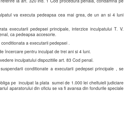
u referire la art. 320 ind. 1 Cod procedura penala, condamna pe
inculpatul va executa pedeapsa cea mai grea, de un an si 4 luni
ta executarii pedepsei principale, interzice inculpatului T. V.
od penal, ca pedeapsa accesorie.
conditionata a executarii pedepsei .
 încercare pentru inculpat de trei ani si 4 luni.
dere inculpatului dispozitiile art. 83 Cod penal.
uspendarii conditionate a executarii pedepsei principale , se
liga pe inculpat la plata sumei de 1.000 lei cheltuieli judiciare
iul aparatorului din oficiu se va fi avansa din fondurile speciale