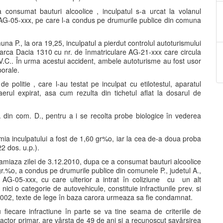
consumat bauturi alcoolice , inculpatul s-a urcat la volanul
 AG-05-xxx, pe care l-a condus pe drumurile publice din comuna
na P., la ora 19,25, inculpatul a pierdut controlul autoturismului
 marca Dacia 1310 cu nr. de înmatriculare AG-21-xxx care circula
.C.. În urma acestui accident, ambele autoturisme au fost usor
porale.
e politie , care l-au testat pe inculpat cu etilotestul, aparatul
erul expirat, asa cum rezulta din tichetul aflat la dosarul de
P. din com. D., pentru a i se recolta probe biologice în vederea
mia inculpatului a fost de 1,60 gr%o, iar la cea de-a doua proba
22 dos. u.p.).
a amiaza zilei de 3.12.2010, dupa ce a consumat bauturi alcoolice
gr.%o, a condus pe drumurile publice din comunele P., judetul A.,
 AG-05-xxx, cu care ulterior a intrat în coliziune cu un alt
i o categorie de autovehicule, constituie infractiunile prev. si
5/2002, texte de lege în baza carora urmeaza sa fie condamnat.
 fiecare infractiune în parte se va tine seama de criteriile de
fractor primar, are vârsta de 49 de ani si a recunoscut savârsirea