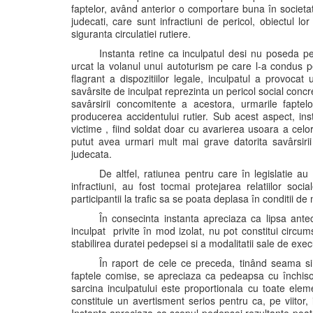
faptelor, având anterior o comportare buna în societa
judecati, care sunt infractiuni de pericol, obiectul lor 
siguranta circulatiei rutiere.
Instanta retine ca inculpatul desi nu poseda p
urcat la volanul unui autoturism pe care l-a condus pe
flagrant a dispozitiilor legale, inculpatul a provocat
savârsite de inculpat reprezinta un pericol social concr
savârsirii concomitente a acestora, urmarile faptel
producerea accidentului rutier. Sub acest aspect, ins
victime , fiind soldat doar cu avarierea usoara a celor
putut avea urmari mult mai grave datorita savârsirii 
judecata.
De altfel, ratiunea pentru care în legislatie au 
infractiuni, au fost tocmai protejarea relatiilor socia
participantii la trafic sa se poata deplasa în conditii d
În consecinta instanta apreciaza ca lipsa ante
inculpat privite în mod izolat, nu pot constitui circum
stabilirea duratei pedepsei si a modalitatii sale de exec
În raport de cele ce preceda, tinând seama s
faptele comise, se apreciaza ca pedeapsa cu închisoa
sarcina inculpatului este proportionala cu toate elem
constituie un avertisment serios pentru ca, pe viitor