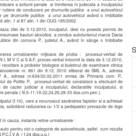
scare a actiunii penale si trimiterea în judecata a inculpatului
ilor rutiere de conducere pe drumurile publice a unui autovehicul
 pe drumurile publice a unui autovehicul având o îmbibatie
 86 alin. 1 si 87 alin. 1 din OUG 195/2002.
miaza zilei de 3.12.2010, inculpatul, desi nu poseda permis de
consumase bauturi alcoolice, a condus autoturismul marca Dacia
ublice din comuna P., judetul A., având în sânge o îmbibatie
S
borarea urmatoarelor mijloace de proba : procesul-verbal de
., N I, M V C si S A.F, proces verbal întocmit la data de 3.12.2010,
e recoltare a probelor biologice si buletinul de examinare clinica
a-alcoolemie nr. 861 din 8.12. 2010 eliberat de SML A., adresa
.V A., adresa nr.634/22.02.2011 emisa de Primaria com. P.,
ul de Politie P., procesul-verbal de constatare a efectuarii de
de cazier judiciar a inculpatului, declaratiile inculpatului, si
re penala ( fil.5-11,19-22,24,26,28-33 dos.urm.pen.).
culpatul (f.10), care a recunoscut savârsirea faptelor si a achiesat
la, solicitând reducerea cu 1/3 a pedepselor prevazute de lege
 în cauza, instanta retine urmatoarele :
auto pentru nici o categorie de autovehicule, astfel cum rezulta
P.C.Î.V A. ( f.24 dos.u.p.)