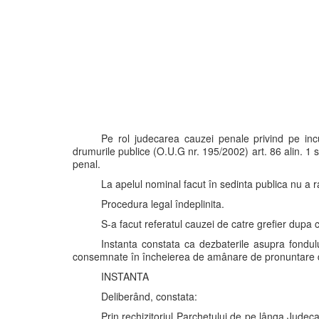
Pe rol judecarea cauzei penale privind pe incul
drumurile publice (O.U.G nr. 195/2002) art. 86 alin. 1 si
penal.
La apelul nominal facut în sedinta publica nu a r
Procedura legal îndeplinita.
S-a facut referatul cauzei de catre grefier dupa 
Instanta constata ca dezbaterile asupra fondul
consemnate în încheierea de amânare de pronuntare di
INSTANTA
Deliberând, constata:
Prin rechizitoriul Parchetului de pe lânga Judec