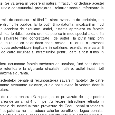
te. Se va avea în vedere si natura infractiunilor deduse acestei
juridic constituindu-l protejarea relatiilor sociale referitoare la
ermis de conducere si fiind în stare avansata de ebrietate, s-a
 drumurile publice, iar la putin timp datorita încalcarii în mod
 un accident de circulatie. Astfel, instanta apreciaza ca faptele
et foarte ridicat pentru ordinea publica în mod special si datorita
or savârsite fiind concretizate de astfel la putin timp prin
tanta retine ca chiar daca acest accident rutier nu a provocat
 doua autovehicule implicate în coliziune, esential este ca ar fi
de catre inculpat a infractiunilor pentru care a fost trimis în
fost incriminate faptele savârsite de inculpat, fiind considerate
le referitoare la siguranta circulatiei rutiere, astfel încât toti
e maxima siguranta.
cedentelor penale si recunoasterea savârsirii faptelor de catre
stante atenuante judiciare, ci ele pot fi avute în vedere doar la
utare.
i de reducerea cu 1/3 a pedepselor prevazute de lege pentru
rea de un an si 4 luni pentru fiecare infractiune retinuta în
entele de individualizare prevazute de Codul penal si totodata
, inculpatul sa nu mai aduca valorilor ocrotite de legea penala.