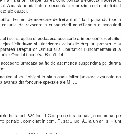
 fi atins si prin suspendarea conditionata a executarii acesteia,
enal. Aceasta modalitate de executare reprezinta cel mai eficient
ete ale cauzei.
abili un termen de încercare de trei ani si 4 luni, punându-i-se în
a cazurile de revocare a suspendarii conditionate a executarii
atul i se va aplica si pedeapsa accesorie a interzicerii drepturilor
., nejustificându-se si interzicerea celorlalte drepturi prevazute la
 Apararea Drepturilor Omului si a Libertatilor Fundamentale si la
urilor Omului împotriva României.
sa accesorie urmeaza sa fie de asemenea suspendata pe durata
le,
culpatul va fi obligat la plata cheltuielilor judiciare avansate de
va avansa din fondurile speciale ale M. J..
u referire la art. 320 ind. 1 Cod procedura penala, condamna pe
te penale , domiciliat în com. P., sat ., jud. A., la un an si 4 luni