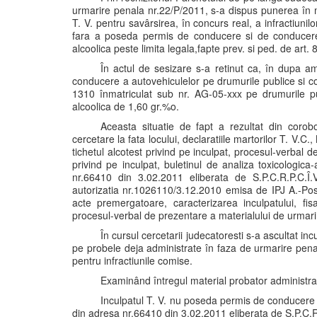
urmarire penala nr.22/P/2011, s-a dispus punerea în mi
T. V. pentru savârsirea, în concurs real, a infractiun
fara a poseda permis de conducere si de conducere
alcoolica peste limita legala,fapte prev. si ped. de art.
În actul de sesizare s-a retinut ca, în dupa a
conducere a autovehiculelor pe drumurile publice si 
1310 înmatriculat sub nr. AG-05-xxx pe drumurile p
alcoolica de 1,60 gr.%o.
Aceasta situatie de fapt a rezultat din coro
cercetare la fata locului, declaratiile martorilor T. V.C
tichetul alcotest privind pe inculpat, procesul-verbal d
privind pe inculpat, buletinul de analiza toxicologic
nr.66410 din 3.02.2011 eliberata de S.P.C.R.P.C.Î
autorizatia nr.1026110/3.12.2010 emisa de IPJ A.-Post
acte premergatoare, caracterizarea inculpatului, fisa 
procesul-verbal de prezentare a materialului de urmari
În cursul cercetarii judecatoresti s-a ascultat in
pe probele deja administrate în faza de urmarire pena
pentru infractiunile comise.
Examinând întregul material probator administrat
Inculpatul T. V. nu poseda permis de conducere 
din adresa nr.66410 din 3.02.2011 eliberata de S.P.C.R.