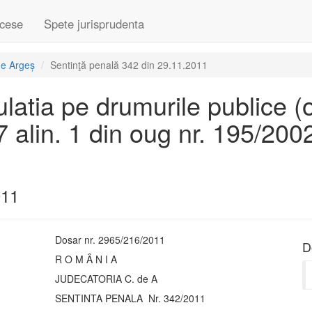
cese
Spete jurisprudenta
de Argeș
Sentinţă penală 342 din 29.11.2011
culatia pe drumurile publice 
87 alin. 1 din oug nr. 195/2002,
011
Dosar nr. 2965/216/2011
D
R O M Â N I A
JUDECATORIA C. de A
SENTINTA PENALA Nr. 342/2011