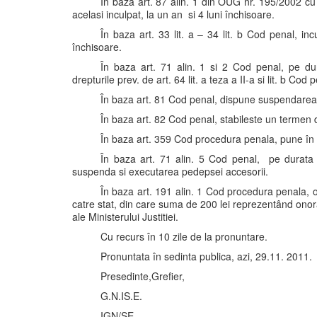
În baza art. 87 alin. 1 din OUG nr. 195/2002 c
acelasi inculpat, la un an si 4 luni închisoare.
În baza art. 33 lit. a – 34 lit. b Cod penal, 
închisoare.
În baza art. 71 alin. 1 si 2 Cod penal, pe dura
drepturile prev. de art. 64 lit. a teza a II-a si lit. b C
În baza art. 81 Cod penal, dispune suspendarea 
În baza art. 82 Cod penal, stabileste un termen de
În baza art. 359 Cod procedura penala, pune în ve
În baza art. 71 alin. 5 Cod penal, pe durata s
suspenda si executarea pedepsei accesorii.
În baza art. 191 alin. 1 Cod procedura penala, ob
catre stat, din care suma de 200 lei reprezentând onorar
ale Ministerului Justitiei.
Cu recurs în 10 zile de la pronuntare.
Pronuntata în sedinta publica, azi, 29.11. 2011.
Presedinte,Grefier,
G.N.IS.E.
IGN/SE