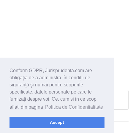
Conform GDPR, Jurisprudenta.com are
obligaţia de a administra, în condiţii de
siguranţă şi numai pentru scopurile
specificate, datele personale pe care le
furnizaţi despre voi. Ce, cum si in ce scop
Pagina urmatoare
aflati din pagina
Politica de Confidentialitate
Accept
© 2026 - Jurisprudenta.com -
Cautare
-
Termeni si conditii