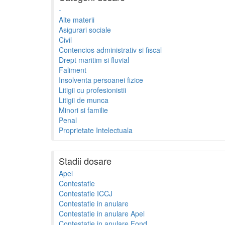
-
Alte materii
Asigurari sociale
Civil
Contencios administrativ si fiscal
Drept maritim si fluvial
Faliment
Insolventa persoanei fizice
Litigii cu profesionistii
Litigii de munca
Minori si familie
Penal
Proprietate Intelectuala
Stadii dosare
Apel
Contestatie
Contestatie ICCJ
Contestatie in anulare
Contestatie in anulare Apel
Contestatie in anulare Fond