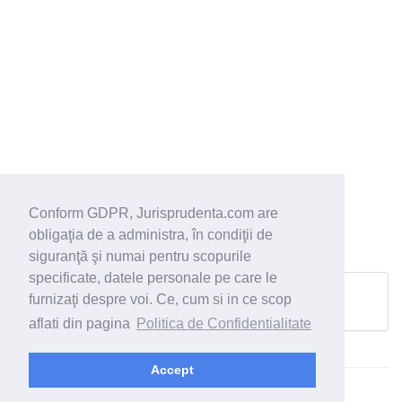
Conform GDPR, Jurisprudenta.com are
obligaţia de a administra, în condiţii de
siguranţă şi numai pentru scopurile
specificate, datele personale pe care le
furnizaţi despre voi. Ce, cum si in ce scop
Pagina urmatoare
aflati din pagina
Politica de Confidentialitate
Accept
© 2026 - Jurisprudenta.com -
Cautare
-
Termeni si conditii