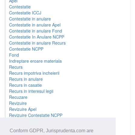
Apel
Contestatie
Contestatie ICCJ
Contestatie in anulare
Contestatie in anulare Apel
Contestatie in anulare Fond
Contestatie In Anulare NCPP
Contestatie in anulare Recurs
Contestatie NCPP
Fond
Indreptare eroare materiala
Recurs
Recurs impotriva incheierii
Recurs in anulare
Recurs in casatie
Recurs in interesul legii
Recuzare
Revizuire
Revizuire Apel
Revizuire Contestatie NCPP
Revizuire Fond
Revizuire Recurs
Conform GDPR, Jurisprudenta.com are
Sesizare prealabila