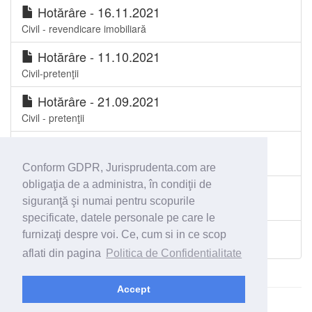
Hotărâre - 16.11.2021
Civil - revendicare imobiliară
Hotărâre - 11.10.2021
Civil-pretenţii
Hotărâre - 21.09.2021
Civil - pretenţii
Hotărâre - 21.09.2021
Civil - anulare act
Conform GDPR, Jurisprudenta.com are
obligaţia de a administra, în condiţii de
Hotărâre - 14.06.2021
siguranţă şi numai pentru scopurile
Civil-contestatie la executare
specificate, datele personale pe care le
furnizaţi despre voi. Ce, cum si in ce scop
Toate spetele Judecătoria Bicaz
aflati din pagina
Politica de Confidentialitate
Accept
© 2026 - Jurisprudenta.com -
Cautare
-
Termeni si conditii