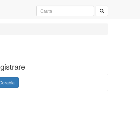
gistrare
 Corabia