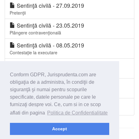
Sentinţă civilă - 27.09.2019
Pretenţii
Sentinţă civilă - 23.05.2019
Plângere contravenţională
Sentinţă civilă - 08.05.2019
Contestaţie la executare
Sentinţă civilă - 25.04.2019
Plângere contravenţională
Conform GDPR, Jurisprudenta.com are
obligaţia de a administra, în condiţii de
Sentinţă civilă - 23.04.2019
siguranţă şi numai pentru scopurile
Stabilire program vizite minor
specificate, datele personale pe care le
furnizaţi despre voi. Ce, cum si in ce scop
Toate spetele Judecătoria Reșița
aflati din pagina
Politica de Confidentialitate
Accept
© 2026 - Jurisprudenta.com -
Cautare
-
Termeni si conditii