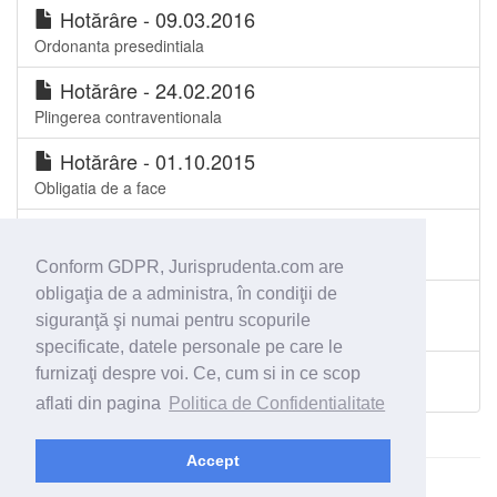
Hotărâre - 09.03.2016
Ordonanta presedintiala
Hotărâre - 24.02.2016
Plingerea contraventionala
Hotărâre - 01.10.2015
Obligatia de a face
Hotărâre - 10.09.2015
Actiune in regres
Conform GDPR, Jurisprudenta.com are
obligaţia de a administra, în condiţii de
Hotărâre - 10.09.2015
siguranţă şi numai pentru scopurile
Contestatie la executare
specificate, datele personale pe care le
furnizaţi despre voi. Ce, cum si in ce scop
Toate spetele Judecătoria Vânju Mare
aflati din pagina
Politica de Confidentialitate
Accept
© 2026 - Jurisprudenta.com -
Cautare
-
Termeni si conditii