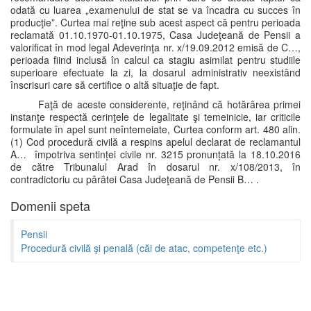
odată cu luarea „examenului de stat se va încadra cu succes în
producţie”. Curtea mai reţine sub acest aspect că pentru perioada
reclamată 01.10.1970-01.10.1975, Casa Judeţeană de Pensii a
valorificat în mod legal Adeverinţa nr. x/19.09.2012 emisă de C…,
perioada fiind inclusă în calcul ca stagiu asimilat pentru studiile
superioare efectuate la zi, la dosarul administrativ neexistând
înscrisuri care să certifice o altă situaţie de fapt.
Faţă de aceste considerente, reţinând că hotărârea primei
instanţe respectă cerinţele de legalitate şi temeinicie, iar criticile
formulate în apel sunt neîntemeiate, Curtea conform art. 480 alin.
(1) Cod procedură civilă a respins apelul declarat de reclamantul
A… împotriva sentinței civile nr. 3215 pronunțată la 18.10.2016
de către Tribunalul Arad în dosarul nr. x/108/2013, în
contradictoriu cu pârâtei Casa Judeţeană de Pensii B… .
Domenii speta
Pensii
Procedură civilă şi penală (căi de atac, competenţe etc.)