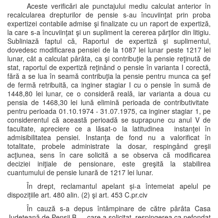
Aceste verificări ale punctajului mediu calculat anterior în
recalcularea drepturilor de pensie s-au încuviinţat prin proba
expertizei contabile admise şi finalizate cu un raport de expertiză,
la care s-a încuviinţat şi un supliment la cererea părţilor din litigiu.
Subliniază faptul că, Raportul de expertiză şi suplimentul,
dovedesc modificarea pensiei de la 1087 lei lunar peste 1217 lei
lunar, cât a calculat pârâta, ca şi contribuţie la pensie reţinută de
stat, raportul de expertiză reţinând o pensie în varianta I corectă,
fără a se lua în seamă contribuţia la pensie pentru munca ca şef
de fermă retribuită, ca inginer stagiar I cu o pensie în sumă de
1448,80 lei lunar, ce o consideră reală, iar varianta a doua cu
pensia de 1468,30 lei lună elimină perioada de contributivitate
pentru perioada 01.10.1974 - 31.07.1975, ca inginer stagiar 1, pe
considerentul că această perioadă se suprapune cu anul V de
facultate, apreciere ce a lăsat-o la latitudinea instanţei în
admisibilitatea pensiei. Instanţa de fond nu a valorificat în
totalitate, probele administrate la dosar, respingând greşii
acţiunea, sens în care solicită a se observa că modificarea
deciziei iniţiale de pensionare, este greşită la stabilirea
cuantumului de pensie lunară de 1217 lei lunar.
În drept, reclamantul apelant și-a întemeiat apelul pe
dispozițiile art. 480 alin. (2) şi art. 453 C.pr.civ
În cauză s-a depus întâmpinare de către pârâta Casa
Judeţeană de Pensii B…, care a solicitat respingerea ca nefondat