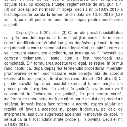
acţiunii sale, cu excepţia situaţiei reglementate de art. 204 alin.
(3) din acelaşi act normativ. În speţă, decizia nr. x/16.09.2015 a
fost depusă de pârâtă la termenul din data de 13.10.2015 (f.29
vol. II), cu mult peste termenul limită impus pentru modificarea
acţiunii.
Dispoziţiile art. 204 alin. (3) C. pr. civ. prevăd posibilitatea
ca, prin acordul expres al tuturor părţilor cauzei, formularea
cererii modificatoare să aibă loc şi cu depăşirea primului termen
de judecată la care reclamantul este legal citat, situaţie în care nu
va interveni sancţiunea decăderii, iar instanţa va fi învestită cu
cererea reclamantului astfel cum a fost modificată sau
completată. Din formularea acestui text legal, se reţine, în primul
rând, faptul că, după depăşirea termenului procedural imperativ,
promovarea cererii modificatoare este condiţionată de acordul
expres al tuturor părţilor. În al doilea rând, din art. 204 alin. (3) C.
pr. civ. rezultă faptul că acordul expres al tuturor părţilor din
proces poate fi exprimat fie verbal în şedinţă, caz în care va fi
consemnat în încheierea de şedinţă, fie prin cerere scrisă,
indiferent de denumirea dată de către parte actului de procedură
săvârşit. Întrucât legea face referire la acordul expres al părţilor,
rezultă că învoiala acestora nu poate fi dedusă, pe cale de
interpretare, aşa cum sugerează apelantul în motivele de apel, în
sensul că ar fi fost administrate probe şi în privinţa Deciziei nr.
x/16.09.2015.