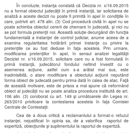
În concluzie, instanţa constată că Decizia nr. x/16.09.2015
nu a format obiectul judecăţii în primă instanţă, iar solicitarea de
analiză a aceste decizii nu poate fi primită în apel în condiţiile în
care, potrivit art. 478 alin. (3) Cod procedură civilă în apel nu se
poate schimba obiectul cererii de chemare în judecată, şi nici nu
se pot formula pretenţii noi. Această soluţie decurgând din funcţia
fundamentală a instanţei de control judiciar, anume aceea de a
examina regularitatea hotărârii primei instanţe cu privire la
pretenţiile ce au fost deduse în faţa acesteia. Prin urmare,
modificarea pretenţiilor în apel, în sensul analizei legalităţii
Deciziei nr. x/16.09.2015, solicitare care nu a fost formulată în
primă instanţă, judecătorul fondului nefiind învestit cu o
asemenea acţiune, astfel cum s-a arătat mai sus, este
inadmisibilă, o atare modificare a obiectului acţiunii neputând
forma obiect de judecată pentru prima dată în calea de atac. Faţă
de această motivare, este de prisos a mai spune că neformând
obiect al judecăţii nu se poate analiza procedura instituită de art.
106 alin. (3) coroborat cu art. 149 şi următoarele din Legea nr.
263/2010 privitoare la contestarea acesteia în faţa Comisiei
Centrale de Contestaţii.
Cea de a doua critică a reclamantului a format-o refuzul
instanţei, nejustificat în opinia sa, de a valorifica raportul de
expertiză, obiecţiunile şi suplimentului la raportul de expertiză.