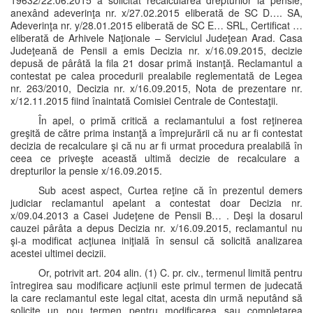
19632/22.06.2015 a solicitat recalcularea drepturilor la pensie,
anexând adeverinţa nr. x/27.02.2015 eliberată de SC D…. SA,
Adeverinţa nr. y/28.01.2015 eliberată de SC E… SRL, Certificat …
eliberată de Arhivele Naţionale – Serviciul Judeţean Arad. Casa
Judeţeană de Pensii a emis Decizia nr. x/16.09.2015, decizie
depusă de pârâtă la fila 21 dosar primă instanţă. Reclamantul a
contestat pe calea procedurii prealabile reglementată de Legea
nr. 263/2010, Decizia nr. x/16.09.2015, Nota de prezentare nr.
x/12.11.2015 fiind înaintată Comisiei Centrale de Contestaţii.
În apel, o primă critică a reclamantului a fost reţinerea
greşită de către prima instanţă a împrejurării că nu ar fi contestat
decizia de recalculare şi că nu ar fi urmat procedura prealabilă în
ceea ce priveşte această ultimă decizie de recalculare a
drepturilor la pensie x/16.09.2015.
Sub acest aspect, Curtea reţine că în prezentul demers
judiciar reclamantul apelant a contestat doar Decizia nr.
x/09.04.2013 a Casei Judeţene de Pensii B… . Deşi la dosarul
cauzei pârâta a depus Decizia nr. x/16.09.2015, reclamantul nu
şi-a modificat acţiunea iniţială în sensul că solicită analizarea
acestei ultimei decizii.
Or, potrivit art. 204 alin. (1) C. pr. civ., termenul limită pentru
întregirea sau modificare acţiunii este primul termen de judecată
la care reclamantul este legal citat, acesta din urmă neputând să
solicite un nou termen pentru modificarea sau completarea