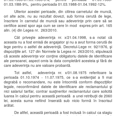
01.03.1l88-9%, pentru perioada 01.03.1988-01.04.1992-12%.
Ulterior acestei perioade, din citirea carnetului de muncă,
ori alte acte, nu au rezultat dovezi, sub forma cerută de lege,
înscriere în carnetul de muncă sau adeverinţe prin care să se
certifice acest spor aşa cum se cere în mod expres prin art. 165
alin. (4) din Legea nr. 263/2010.
Cât priveşte adeverinţa nr. x/21.04.1998, s-a notat că
aceasta nu a fost emisă de angajator şi nu a avut forma cerută de
lege pentru o astfel de adeverinţă. Decretul-Lege nr. 92/1976, şi
dispoziţiile art. 127 din Normele la Legea nr. 263/2010, stipulează
că aceste adeverinţe vor conţine obligatoriu datele de identificare
ale persoanei, aspect omis la data completării acesteia şi fără de
care adeverinţa nu are valoare probantă.
Tot astfel, adeverinţa nr. x/01.08.1975 referitoare la
perioada 01.10.1974 - 11.07.1975, ce s-a evidenţiat a fi mai
degrabă o recomandare, nu este întocmită conform dispoziţiilor
legale, neconfirmând datele de identificare ale reclamantului şi
nici salariul tarifar, contrar susţinerilor reclamantului care solicită
luarea în calcul pentru această perioadă a unei retribuţii de 2060
lei, acesta suma nefiind înserată sub nicio formă în înscrisul
arătat.
De altfel, această perioadă a fost inclusă în calcul ca stagiu