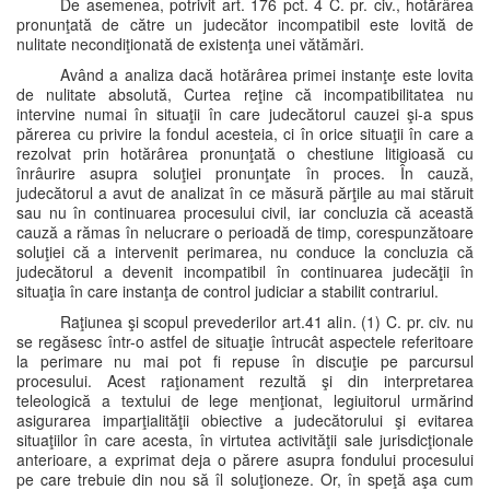
De asemenea, potrivit art. 176 pct. 4 C. pr. civ., hotărârea
pronunţată de către un judecător incompatibil este lovită de
nulitate necondiţionată de existenţa unei vătămări.
Având a analiza dacă hotărârea primei instanţe este lovita
de nulitate absolută, Curtea reţine că incompatibilitatea nu
intervine numai în situaţii în care judecătorul cauzei şi-a spus
părerea cu privire la fondul acesteia, ci în orice situaţii în care a
rezolvat prin hotărârea pronunţată o chestiune litigioasă cu
înrâurire asupra soluţiei pronunţate în proces. În cauză,
judecătorul a avut de analizat în ce măsură părţile au mai stăruit
sau nu în continuarea procesului civil, iar concluzia că această
cauză a rămas în nelucrare o perioadă de timp, corespunzătoare
soluţiei că a intervenit perimarea, nu conduce la concluzia că
judecătorul a devenit incompatibil în continuarea judecăţii în
situaţia în care instanţa de control judiciar a stabilit contrariul.
Raţiunea şi scopul prevederilor art.41 alin. (1) C. pr. civ. nu
se regăsesc într-o astfel de situaţie întrucât aspectele referitoare
la perimare nu mai pot fi repuse în discuţie pe parcursul
procesului. Acest raţionament rezultă şi din interpretarea
teleologică a textului de lege menţionat, legiuitorul urmărind
asigurarea imparţialităţii obiective a judecătorului şi evitarea
situaţiilor în care acesta, în virtutea activităţii sale jurisdicţionale
anterioare, a exprimat deja o părere asupra fondului procesului
pe care trebuie din nou să îl soluţioneze. Or, în speţă aşa cum