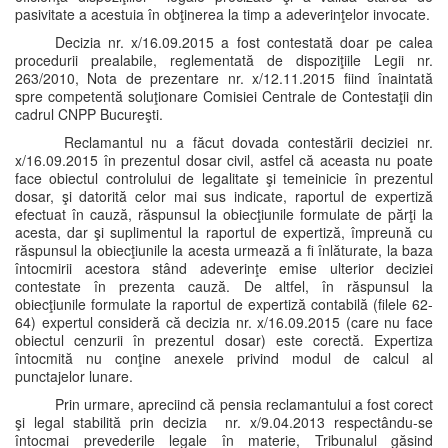
pasivitate a acestuia în obţinerea la timp a adeverinţelor invocate.
Decizia nr. x/16.09.2015 a fost contestată doar pe calea
procedurii prealabile, reglementată de dispoziţiile Legii nr.
263/2010, Nota de prezentare nr. x/12.11.2015 fiind înaintată
spre competentă soluţionare Comisiei Centrale de Contestaţii din
cadrul CNPP Bucureşti.
Reclamantul nu a făcut dovada contestării deciziei nr.
x/16.09.2015 în prezentul dosar civil, astfel că aceasta nu poate
face obiectul controlului de legalitate şi temeinicie în prezentul
dosar, şi datorită celor mai sus indicate, raportul de expertiză
efectuat în cauză, răspunsul la obiecţiunile formulate de părţi la
acesta, dar şi suplimentul la raportul de expertiză, împreună cu
răspunsul la obiecţiunile la acesta urmează a fi înlăturate, la baza
întocmirii acestora stând adeverinţe emise ulterior deciziei
contestate în prezenta cauză. De altfel, în răspunsul la
obiecţiunile formulate la raportul de expertiză contabilă (filele 62-
64) expertul consideră că decizia nr. x/16.09.2015 (care nu face
obiectul cenzurii în prezentul dosar) este corectă. Expertiza
întocmită nu conţine anexele privind modul de calcul al
punctajelor lunare.
Prin urmare, apreciind că pensia reclamantului a fost corect
şi legal stabilită prin decizia nr. x/9.04.2013 respectându-se
întocmai prevederile legale în materie, Tribunalul găsind