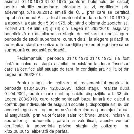
asimilat 01.10.1970-31.07.1975 (conform buletinului de calcul)
pentru studiile superioare efectuate la zi, certificate prin
adeverinţa x/19.09.2012 emisă de C…, prin care se certifică
faptul că domnul A… „a fost înmatriculat în data de 01.10.1970 și
a absolvit la data de 15.09.1975, obţinând diploma de zootehnist”.
Potrivit art. 49 alin. (2) şi (3) din Legea nr. 263/2010, asiguraţii
beneficiază de asimilarea ca stagiu de cotizare a unei singure
perioade de studii superioare, cursuri de zi, la alegere şi dacă nu
au realizat stagii de cotizare în condiţiile prezentei legi care să se
suprapună cu această perioadă.
Reclamantului, perioada 01.10.1970-01.10.1975, i-a fost
luată în calcul ca stagiu asimilat, neexistând la dosar înscrisuri
care să certifice altă situaţie de fapt, în condiţiile art. 49 lit. b) din
Legea nr. 263/2010.
Pentru stagiul de cotizare al reclamantului cuprins în
perioada 01.04.2001- 12.08.2095, adică stagiul realizat după
01.04.2001, pentru care sunt aplicabile dispoziţiile art. 33 din
Legea 263/2010, care reglementează baza lunară de calcul a
contribuţiei individuale de asigurări sociale şi dispoziţiile art. 96 din
aceeaşi lege care reglementează determinarea punctajului anual
al asiguratului prin valorificarea salariilor brute lunare, inclusiv a
sporurilor şi adausurilor, pârâta a valorificat, aceste venituri
certificate în adeverinţa privind stagiul de cotizare nr.
x/02.08.2012 eliberată de pârâtă.