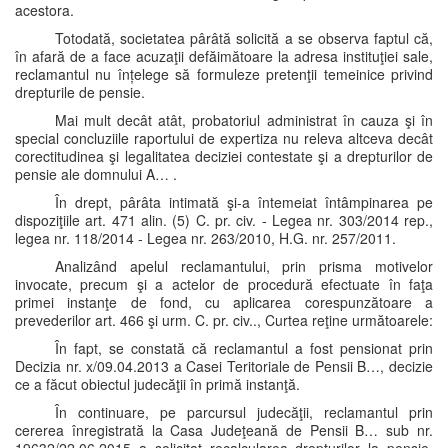
acestora.
Totodată, societatea pârâtă solicită a se observa faptul că,
în afară de a face acuzaţii defăimătoare la adresa instituţiei sale,
reclamantul nu înțelege să formuleze pretenţii temeinice privind
drepturile de pensie.
Mai mult decât atât, probatoriul administrat în cauza şi în
special concluziile raportului de expertiza nu releva altceva decât
corectitudinea şi legalitatea deciziei contestate şi a drepturilor de
pensie ale domnului A… .
În drept, pârâta intimată şi-a întemeiat întâmpinarea pe
dispoziţiile art. 471 alin. (5) C. pr. civ. - Legea nr. 303/2014 rep.,
legea nr. 118/2014 - Legea nr. 263/2010, H.G. nr. 257/2011.
Analizând apelul reclamantului, prin prisma motivelor
invocate, precum şi a actelor de procedură efectuate în faţa
primei instanţe de fond, cu aplicarea corespunzătoare a
prevederilor art. 466 şi urm. C. pr. civ.., Curtea reţine următoarele:
În fapt, se constată că reclamantul a fost pensionat prin
Decizia nr. x/09.04.2013 a Casei Teritoriale de Pensii B…, decizie
ce a făcut obiectul judecăţii în primă instanţă.
În continuare, pe parcursul judecăţii, reclamantul prin
cererea înregistrată la Casa Judeţeană de Pensii B… sub nr.