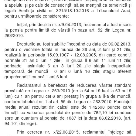
a apelului şi pe cale de consecinţă, să se menţină ca temeinică şi
legală Sentinţa civilă nr. 3215/18.10.2016 a Tribunalului Arad,
pentru următoarele considerente:
Iniţial, prin decizia nr. x/9.04.2013, reclamantul a fost înscris
la pensia pentru limită de vârstă în baza art. 52 din Legea nr.
263/2010.
Drepturile au fost stabilite începând cu data de 06.02.2013,
pentru o vechime totală în muncă de 36 ani, 2 luni şi 21 zile,
realizată în perioada 15.09.1967 - 12.08.2005, din care: condiţii
normale 21 an 5 luni 4 zile; în grupa II 6 ani 11 luni 11 zile;
perioade asimilate 6 an 3 luni 20 zile stagiu incapacitate
temporară de muncă 0 ani 0 lună 16 zile; stagiu aferent
grupe/condiţii muncă 1 ani 6 luni.
Reclamantul a beneficiat de reducerea vârstei standard
prevăzută de Legea nr. 263/2010 (de la 64 ani 9 luni la 63 ani 9
luni) cu 1 an pentru cei 6 ani prestaţi în grupa a II-a de muncă,
conform tabelului nr. 1 al art. 55 din Legea nr. 263/2010. Punctajul
mediu anual rezultat din calcul este de 1.42598 puncte care
înmulţit cu valoarea punctului de pensie de 762,10 lei conduce
spre un cuantum al pensiei de 1087 lei la data 06.02.2013, (art.
94-101 din lege).
Prin cererea nr. x/22.06.2015, reclamantul înțelege să