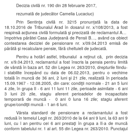
Decizia civilă nr. 190 din 28 februarie 2017,
rezumată de judecător Camelia Lucaciuc)
Prin Sentinţa civilă nr. 3215 pronunțată la data de
18.10.2016 de Tribunalul Arad în dosarul nr. x/108/2013, a fost
respinsă acţiunea civilă formulată şi precizată de reclamantul A…
împotriva pârâtei Casa Judeţeană de Pensii B…, având ca obiect
contestarea deciziei de pensionare nr. x/09.04.2013 emisă de
pârâtă şi recalculare pensie, fără cheltuieli de judecată.
Pentru a hotărî astfel, tribunalul a reţinut că, prin decizia
nr. x/9.04.2013, reclamantul a fost înscris la pensia pentru limită
de vârstă în baza art. 52 din Legea nr. 263/2010, drepturile fiindu-
i stabilite începând cu data de 06.02.2013, pentru o vechime
totală în muncă de 36 ani, 2 luni şi 21 zile, realizată în perioada
15.09.1967 - 12.08.2005, din care: condiţii normale - 21 an 5 luni
4 zile, în grupa II - 6 ani 11 luni 11 zile, perioade asimilate - 6 ani
3 luni 20 zile, stagiu aferent perioadelor de incapacitate
temporară de muncă - 0 ani 0 luna 16 zile; stagiu aferent
grupe/condiţii muncă - 1 an 6 luni.
Vârsta standard de pensionare a reclamantului a fost
redusă în temeiul Legii nr. 263/2010 de la 64 ani 9 luni, la 63 ani 9
luni, cu l an pentru cei 6 ani prestaţi în grupa a II-a de muncă
conform tabelului nr. 1 al art. 55 din Legea nr. 263/2010. Punctajul