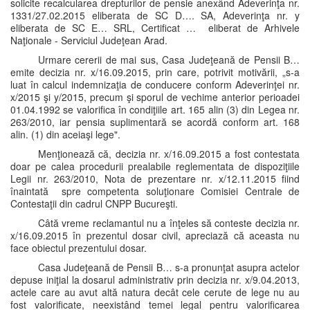
solicite recalcularea drepturilor de pensie anexând Adeverinţa nr.
1331/27.02.2015 eliberata de SC D…. SA, Adeverinţa nr. y
eliberata de SC E… SRL, Certificat … eliberat de Arhivele
Naţionale - Serviciul Judeţean Arad.
Urmare cererii de mai sus, Casa Judeţeană de Pensii B…
emite decizia nr. x/16.09.2015, prin care, potrivit motivării, „s-a
luat în calcul indemnizaţia de conducere conform Adeverinţei nr.
x/2015 şi y/2015, precum şi sporul de vechime anterior perioadei
01.04.1992 se valorifica în condiţiile art. 165 alin (3) din Legea nr.
263/2010, iar pensia suplimentară se acordă conform art. 168
alin. (1) din aceiaşi lege".
Menţionează că, decizia nr. x/16.09.2015 a fost contestata
doar pe calea procedurii prealabile reglementata de dispoziţiile
Legii nr. 263/2010, Nota de prezentare nr. x/12.11.2015 fiind
înaintată spre competenta soluţionare Comisiei Centrale de
Contestaţii din cadrul CNPP Bucureşti.
Câtă vreme reclamantul nu a înţeles să conteste decizia nr.
x/16.09.2015 în prezentul dosar civil, apreciază că aceasta nu
face obiectul prezentului dosar.
Casa Judeţeană de Pensii B… s-a pronunţat asupra actelor
depuse iniţial la dosarul administrativ prin decizia nr. x/9.04.2013,
actele care au avut altă natura decât cele cerute de lege nu au
fost valorificate, neexistând temei legal pentru valorificarea