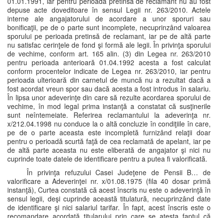
01.01.1991, iar pentru perioada pretinsă de reclamant nu au fost
depuse acte doveditoare în sensul Legii nr. 263/2010. Actele
interne ale angajatorului de acordare a unor sporuri sau
bonificaţii, pe de o parte sunt incomplete, necuprinzând valoarea
sporului pe perioada pretinsă de reclamant, iar pe de altă parte
nu satisfac cerinţele de fond şi formă ale legii. În privinţa sporului
de vechime, conform art. 165 alin. (3) din Legea nr. 263/2010
pentru perioada anterioară 01.04.1992 acesta a fost calculat
conform procentelor indicate de Legea nr. 263/2010, iar pentru
perioada ulterioară din carnetul de muncă nu a rezultat dacă a
fost acordat vreun spor sau dacă acesta a fost introdus în salariu.
În lipsa unor adeverinţe din care să rezulte acordarea sporului de
vechime, în mod legal prima instanţă a constatat că susţinerile
sunt neîntemeiate. Referirea reclamantului la adeverinţa nr.
x/212.04.1998 nu conduce la o altă concluzie în condiţiile în care,
pe de o parte aceasta este incompletă furnizând relaţii doar
pentru o perioadă scurtă faţă de cea reclamată de apelant, iar pe
de altă parte aceasta nu este eliberată de angajator şi nici nu
cuprinde toate datele de identificare pentru a putea fi valorificată.
În privinţa refuzului Casei Judeţene de Pensii B… de
valorificare a Adeverinţei nr. x/01.08.1975 (fila 40 dosar primă
instanţă), Curtea constată că acest înscris nu este o adeverinţă în
sensul legii, deşi cuprinde această titulatură, necuprinzând date
de identificare şi nici salariul tarifar. În fapt, acest înscris este o
recomandare acordată titularului prin care se atesta faptul că