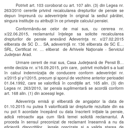
Potrivit art. 103 coroborat cu art. 107 alin. (3) din Legea nr.
263/2010 cererile privind recalcularea drepturilor de pensie se
depun împreună cu adeverinţele în original la sediul pârâtei,
singura instituţie cu atribuţii în ce priveşte calculul pensiei.
Conformându-se celor de mai sus, cu cererea nr.
x/22.06.2015, reclamantul înţelege sa solicite recalcularea
drepturilor de pensie anexând Adeverinţa nr. x/27.02.2015
eliberata de SC D… SA, adeverinţă nr. 136 eliberata de SC E…
SRL, Certificat nr. … eliberat de Arhivele Naţionale - Serviciul
Judeţean Arad.
Urmare cererii de mai sus, Casa Judeţeană de Pensii B…
emite decizia nr. x/16.09.2015, prin care, potrivit motivării s-a luat
în calcul indemnizaţia de conducere conform adeverinţei nr.
x/2015 şi y/12015, precum și sporul de vechime anterior perioadei
01.04.1992, care se valorifică în condiţiile art. 165 alin. (3) din
Legea nr. 263/2010, iar pensia suplimentară se acordă conform
art. 168 alin. (1) din aceeaşi lege.
Adeverinţa emisă şi eliberată de angajator la data de
01.10.2015 nu putea fi valorificată iar drepturile rezultate din ea
nu pot fi acordate începând cu data înscrierii iniţiale la pensie,
adică retroactiv aşa cum fără temei solicită reclamantul. A
proceda în sensul preconizat de reclamant înseamnă a nu da
eficienţă dispoziţiilor legale precizate şi a valida starea de