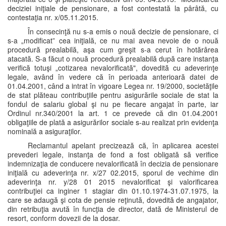
deciziei iniţiale de pensionare, a fost contestată la pârâtă, cu
contestaţia nr. x/05.11.2015.
În consecinţă nu s-a emis o nouă decizie de pensionare, ci
s-a „modificat” cea iniţială, ce nu mai avea nevoie de o nouă
procedură prealabilă, aşa cum greşit s-a cerut în hotărârea
atacată. S-a făcut o nouă procedură prealabilă după care instanţa
verifică totuşi „cotizarea nevalorificată", dovedită cu adeverinţe
legale, având în vedere că în perioada anterioară datei de
01.04.2001, când a intrat în vigoare Legea nr. 19/2000, societăţile
de stat plăteau contribuţiile pentru asigurările sociale de stat la
fondul de salariu global şi nu pe fiecare angajat în parte, iar
Ordinul nr.340/2001 la art. 1 ce prevede că din 01.04.2001
obligaţiile de plată a asigurărilor sociale s-au realizat prin evidenţa
nominală a asiguraţilor.
Reclamantul apelant precizează că, în aplicarea acestei
prevederi legale, instanţa de fond a fost obligată să verifice
indemnizaţia de conducere nevalorificată în decizia de pensionare
iniţială cu adeverinţa nr. x/27 02.2015, sporul de vechime din
adeverinţa nr. y/28 01 2015 nevalorificat şi valorificarea
contribuţiei ca inginer 1 stagiar din 01.10.1974-31.07.1975, la
care se adaugă şi cota de pensie reţinută, dovedită de angajator,
din retribuţia avută în funcţia de director, dată de Ministerul de
resort, conform dovezii de la dosar.