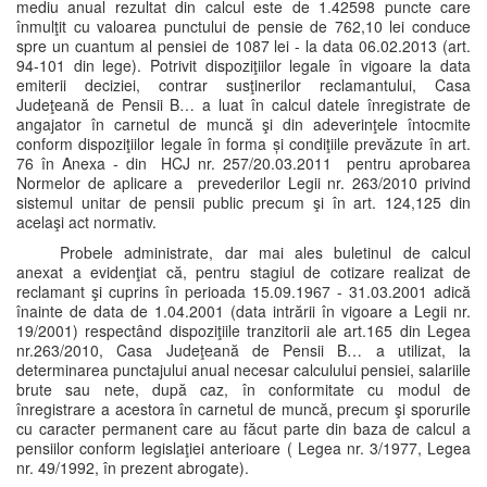
mediu anual rezultat din calcul este de 1.42598 puncte care
înmulţit cu valoarea punctului de pensie de 762,10 lei conduce
spre un cuantum al pensiei de 1087 lei - la data 06.02.2013 (art.
94-101 din lege). Potrivit dispoziţiilor legale în vigoare la data
emiterii deciziei, contrar susţinerilor reclamantului, Casa
Judeţeană de Pensii B… a luat în calcul datele înregistrate de
angajator în carnetul de muncă şi din adeverinţele întocmite
conform dispoziţiilor legale în forma și condiţiile prevăzute în art.
76 în Anexa - din HCJ nr. 257/20.03.2011 pentru aprobarea
Normelor de aplicare a prevederilor Legii nr. 263/2010 privind
sistemul unitar de pensii public precum şi în art. 124,125 din
acelaşi act normativ.
Probele administrate, dar mai ales buletinul de calcul
anexat a evidenţiat că, pentru stagiul de cotizare realizat de
reclamant şi cuprins în perioada 15.09.1967 - 31.03.2001 adică
înainte de data de 1.04.2001 (data intrării în vigoare a Legii nr.
19/2001) respectând dispoziţiile tranzitorii ale art.165 din Legea
nr.263/2010, Casa Judeţeană de Pensii B… a utilizat, la
determinarea punctajului anual necesar calculului pensiei, salariile
brute sau nete, după caz, în conformitate cu modul de
înregistrare a acestora în carnetul de muncă, precum şi sporurile
cu caracter permanent care au făcut parte din baza de calcul a
pensiilor conform legislaţiei anterioare ( Legea nr. 3/1977, Legea
nr. 49/1992, în prezent abrogate).