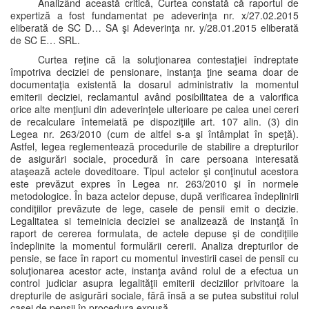
Analizând această critică, Curtea constată că raportul de
expertiză a fost fundamentat pe adeverinţa nr. x/27.02.2015
eliberată de SC D… SA şi Adeverinţa nr. y/28.01.2015 eliberată
de SC E… SRL.
Curtea reţine că la soluţionarea contestaţiei îndreptate
împotriva deciziei de pensionare, instanţa ţine seama doar de
documentaţia existentă la dosarul administrativ la momentul
emiterii deciziei, reclamantul având posibilitatea de a valorifica
orice alte menţiuni din adeverinţele ulterioare pe calea unei cereri
de recalculare întemeiată pe dispoziţiile art. 107 alin. (3) din
Legea nr. 263/2010 (cum de altfel s-a şi întâmplat în speţă).
Astfel, legea reglementează procedurile de stabilire a drepturilor
de asigurări sociale, procedură în care persoana interesată
ataşează actele doveditoare. Tipul actelor şi conţinutul acestora
este prevăzut expres în Legea nr. 263/2010 şi în normele
metodologice. În baza actelor depuse, după verificarea îndeplinirii
condiţiilor prevăzute de lege, casele de pensii emit o decizie.
Legalitatea si temeinicia deciziei se analizează de instanţă în
raport de cererea formulata, de actele depuse şi de condiţiile
îndeplinite la momentul formulării cererii. Analiza drepturilor de
pensie, se face în raport cu momentul investirii casei de pensii cu
soluţionarea acestor acte, instanţa având rolul de a efectua un
control judiciar asupra legalităţii emiterii deciziilor privitoare la
drepturile de asigurări sociale, fără însă a se putea substitui rolul
casei de pensii în procedura expusă.