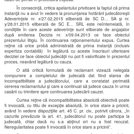
În consecinţă, critica apelantului privitoare la faptul că prima
instanţă nu a avut în vedere la pronunţarea hotărârii judecătoreşti
Adeverinţele nr. x/27.02.2015 eliberată de SC D… SA şi nr.
y/28.01.2015 eliberată de SC E… SRL este neîntemeiată, în
condiţiile în care aceste adeverinţe sunt eliberate de angajator
după emiterea Decizia nr. x/09.04.2013 ce face obiectul
prezentului litigiu. În continuarea raţionamentului expus, Curtea
reţine că orice probă administrată de prima instanţă (inclusiv
expertiza contabilă) în legătură cu aceste înscrisuri ulterioare
deciziei ce face obiectul judecăţii nu pot fi valorificate în prezentul
proces, neavând legătură cu cauza.
O altă critică formulată de reclamant vizează nelegala
compunere a completului de judecată dat fiind starea de
incompatibilitate a judecătorului, care a constatat perimată
cererea reclamantului şi care a continuat să judece cauza în urma
casării cu trimitere spre continuarea judecării cauzei.
Curtea reţine că incompatibilitatea absolută obiectivă poate
fi invocată, cu titlu de excepţie absolută, în orice stare a pricinii,
având în vedere dispoziţiile art. 45 C. pr. civ., potrivit cărora, „în
cazurile prevăzute la art. 41, judecătorul nu poate participa la
judecată, chiar dacă nu s-a abţinut ori nu a fost recuzat.
Neregularitatea poate fi invocată în orice stare a pricinii”.