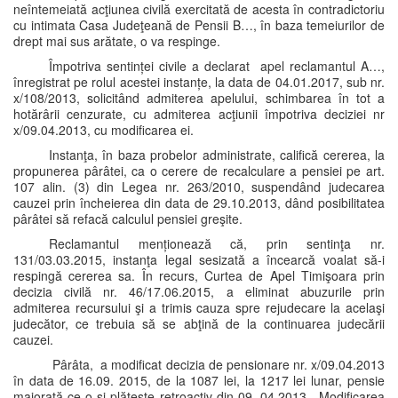
neîntemeiată acţiunea civilă exercitată de acesta în contradictoriu
cu intimata Casa Judeţeană de Pensii B…, în baza temeiurilor de
drept mai sus arătate, o va respinge.
Împotriva sentinței civile a declarat apel reclamantul A…,
înregistrat pe rolul acestei instanțe, la data de 04.01.2017, sub nr.
x/108/2013, solicitând admiterea apelului, schimbarea în tot a
hotărârii cenzurate, cu admiterea acţiunii împotriva deciziei nr
x/09.04.2013, cu modificarea ei.
Instanţa, în baza probelor administrate, califică cererea, la
propunerea pârâtei, ca o cerere de recalculare a pensiei pe art.
107 alin. (3) din Legea nr. 263/2010, suspendând judecarea
cauzei prin încheierea din data de 29.10.2013, dând posibilitatea
pârâtei să refacă calculul pensiei greşite.
Reclamantul menționează că, prin sentinţa nr.
131/03.03.2015, instanţa legal sesizată a încearcă voalat să-i
respingă cererea sa. În recurs, Curtea de Apel Timişoara prin
decizia civilă nr. 46/17.06.2015, a eliminat abuzurile prin
admiterea recursului şi a trimis cauza spre rejudecare la acelaşi
judecător, ce trebuia să se abţină de la continuarea judecării
cauzei.
Pârâta, a modificat decizia de pensionare nr. x/09.04.2013
în data de 16.09. 2015, de la 1087 lei, la 1217 lei lunar, pensie
majorată ce o şi plăteşte retroactiv din 09. 04.2013. Modificarea