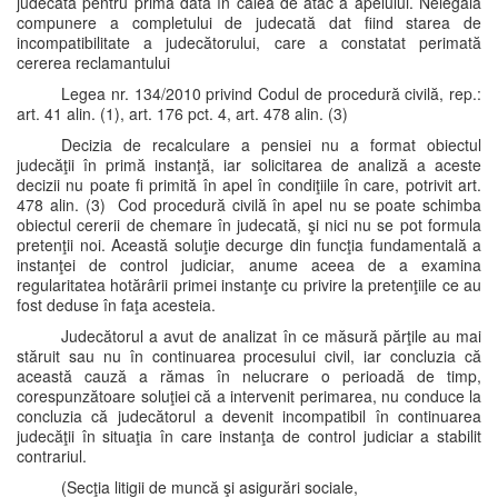
judecată pentru prima dată în calea de atac a apelului. Nelegala
compunere a completului de judecată dat fiind starea de
incompatibilitate a judecătorului, care a constatat perimată
cererea reclamantului
Legea nr. 134/2010 privind Codul de procedură civilă, rep.:
art. 41 alin. (1), art. 176 pct. 4, art. 478 alin. (3)
Decizia de recalculare a pensiei nu a format obiectul
judecăţii în primă instanţă, iar solicitarea de analiză a aceste
decizii nu poate fi primită în apel în condiţiile în care, potrivit art.
478 alin. (3) Cod procedură civilă în apel nu se poate schimba
obiectul cererii de chemare în judecată, şi nici nu se pot formula
pretenţii noi. Această soluţie decurge din funcţia fundamentală a
instanţei de control judiciar, anume aceea de a examina
regularitatea hotărârii primei instanţe cu privire la pretenţiile ce au
fost deduse în faţa acesteia.
Judecătorul a avut de analizat în ce măsură părţile au mai
stăruit sau nu în continuarea procesului civil, iar concluzia că
această cauză a rămas în nelucrare o perioadă de timp,
corespunzătoare soluţiei că a intervenit perimarea, nu conduce la
concluzia că judecătorul a devenit incompatibil în continuarea
judecăţii în situaţia în care instanţa de control judiciar a stabilit
contrariul.
(Secţia litigii de muncă şi asigurări sociale,