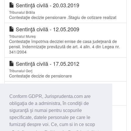
Sentinţă civilă - 20.03.2019
Tribunalul Brăila
Contestaţie decizie pensionare .Stagiu de cotizare realizat
Sentinţă civilă - 12.05.2009
Tribunalul Mureș
Contestaţie împotriva deciziei emise de casa judeţeană de
pensii. Indemnizaţie prevăzută de art. 4 alin. 4 din Legea nr.
341/2004
Sentinţă civilă - 17.05.2012
Tribunalul Gorj
Contestaţie decizie de pensionare
Sentinţă civilă - 15.11.2016
Judecătoria Moinești
Conform GDPR, Jurisprudenta.com are
Majorarea pensiei de întreţinere
obligaţia de a administra, în condiţii de
Decizie - 29.05.2008
siguranţă şi numai pentru scopurile
specificate, datele personale pe care le
Curtea de Apel Iași
Aplicarea art. 42 alin. 4 din Codul familiei. Corelarea cu
furnizaţi despre voi. Ce, cum si in ce scop
prevederile art. 1147 pct. 3 din Codul civil