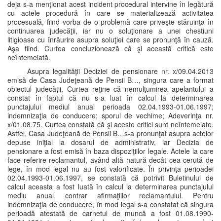
deja s-a menţionat acest incident procedural intervine în legătură
cu actele procedură în care se materializează activitatea
procesuală, fiind vorba de o problemă care priveşte stăruinţa în
continuarea judecăţii, iar nu o soluţionare a unei chestiuni
litigioase cu înrâurire asupra soluţiei care se pronunţă în cauză.
Aşa fiind. Curtea concluzionează că şi această critică este
neîntemeiată.
Asupra legalităţii Deciziei de pensionare nr. x/09.04.2013
emisă de Casa Judeţeană de Pensii B…, singura care a format
obiectul judecăţii, Curtea reţine că nemulţumirea apelantului a
constat în faptul că nu s-a luat în calcul la determinarea
punctajului mediul anual perioada 02.04.1993-01.06.1997;
indemnizaţia de conducere; sporul de vechime; Adeverinţa nr.
x/01.08.75. Curtea constată că şi aceste critici sunt neîntemeiate.
Astfel, Casa Judeţeană de Pensii B…s-a pronunţat asupra actelor
depuse iniţial la dosarul de administrativ, iar Decizia de
pensionare a fost emisă în baza dispoziţiilor legale. Actele la care
face referire reclamantul, având altă natură decât cea cerută de
lege, în mod legal nu au fost valorificate. În privinţa perioadei
02.04.1993-01.06.1997, se constată că potrivit Buletinului de
calcul aceasta a fost luată în calcul la determinarea punctajului
mediu anual, contrar afirmaţiilor reclamantului. Pentru
indemnizaţia de conducere, în mod legal s-a constatat că singura
perioadă atestată de carnetul de muncă a fost 01.08.1990-