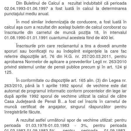
Din Buletinul de Calcul a rezultat indubitabil că perioada
02.04.1993-01.06.1997 a fost luată în calcul la determinarea
punctajului mediu anual.
În mod similar indemnizaţia de conducere, a fost luată în
calcul aşa cum a rezultat din acelaşi buletin de calcul coroborat cu
înscrisurile din carnetul de muncă poziţia 18, în intervalul
01.08.1990-01.01.1991 cuantumul acesteia fiind de 400 lei.
Înscrisurile prin care reclamantul a tins a dovedi anumite
sporuri sau bonificaţii nu au îndeplinit exigenţele la care fac
referire dispoziţiile art. 76 din H.G. nr. 257/20.03.2011, pentru
aprobarea Normelor de aplicare a prevederilor Legii nr. 263/2010
privind sistemul unitar de pensii publice precum şi în art. 124 şi
125.
În conformitate cu dispoziţiile art. 165 alin. (3) din Legea nr.
263/2010, până la 1 aprilie 1992 sporul de vechime este dat
automat de programul informatic conform procentelor din lege iar
după aprilie 1992 sporul de vechime utilizat la calcul de către
Casa Judeţeană de Pensii B…a fost cel înscris în carnetul de
muncă certificat de angajator, singurul răspunzător pentru
înregistrările făcute.
A rezultat astfel următorul spor de vechime utilizat: pentru
perioada 01.03.1978-01.03.1983 - 3%, pentru perioada
01.03.1983-01.09.1983-5%, pentru perioada 01.09.1983-