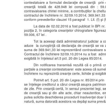
contestatoare a formulat declaraţie de creanţă prin ca
creanţă totală de 428.948 lei compusă din : 59.00
contravaloarea chiriei minime, a contribuţiilor la cheltu
contractul de închiriere nr. 32/09.10.2014; 369.941,33
conform prevederilor clauzei 15 paragraf 1. Lit. (f) şi (h)
La data de 02.02.2016 a fost publicat în BPI nr. 2
poziţia 2, în categoria creanţelor chirografare figur
59.006, 67 lei .
Tot la aceeaşi dată administratorul judiciar a 
aduce la cunoştinţă că declaraţia de creanţă se va a
suma de 369.941,33 lei reprezentând contravaloare san
Contractul de închiriere 32/09.10.2014 nu a fost admisă 
exigibilă în înţelesul art.5 pct. 20 din Legea 85/2014.
Din notificarea transmisă rezultă că o primă cri
parţiale a creanţei contestatoarei este aceea că sumele 
închiriere nu reprezintă creanţe certe, lichide şi exigibi
Potrivit art. 5 pct. 20 din Legea nr. 85/2014 prin
se înţelege creditorul a cărui creanţă asupra patrimoniu
de zile. Prin creanţă certă, în sensul prezentei legi, s
de creanţă sau şi din alte acte, chiar neautentice, e
putea solicita deschiderea procedurii insolvenţei doar 
natură, suma datorată acestora va depăşi suma prevăzu