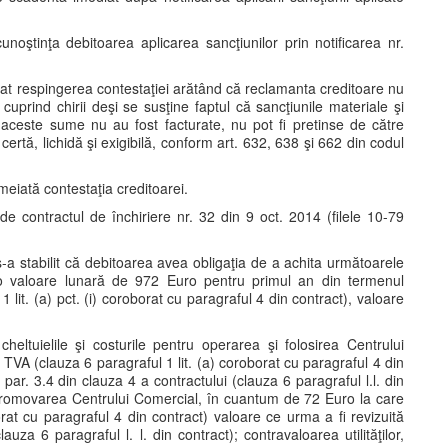
oştinţa debitoarea aplicarea sancţiunilor prin notificarea nr.
citat respingerea contestaţiei arătând că reclamanta creditoare nu
cuprind chirii deşi se susţine faptul că sancţiunile materiale şi
t aceste sume nu au fost facturate, nu pot fi pretinse de către
ertă, lichidă şi exigibilă, conform art. 632, 638 şi 662 din codul
meiată contestaţia creditoarei.
 de contractul de închiriere nr. 32 din 9 oct. 2014 (filele 10-79
s-a stabilit că debitoarea avea obligaţia de a achita următoarele
 o valoare lunară de 972 Euro pentru primul an din termenul
 lit. (a) pct. (i) coroborat cu paragraful 4 din contract), valoare
cheltuielile şi costurile pentru operarea şi folosirea Centrului
VA (clauza 6 paragraful 1 lit. (a) coroborat cu paragraful 4 din
par. 3.4 din clauza 4 a contractului (clauza 6 paragraful l.l. din
tru promovarea Centrului Comercial, în cuantum de 72 Euro la care
rat cu paragraful 4 din contract) valoare ce urma a fi revizuită
uza 6 paragraful l. l. din contract); contravaloarea utilităţilor,