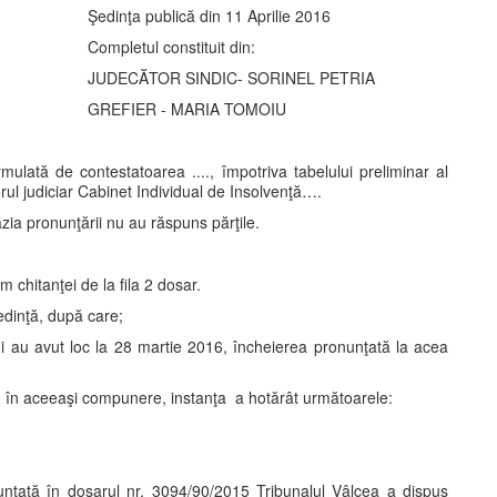
Şedinţa publică din 11 Aprilie 2016
Completul constituit din:
JUDECĂTOR SINDIC- SORINEL PETRIA
GREFIER - MARIA TOMOIU
mulată de contestatoarea ...., împotriva tabelului preliminar al
orul judiciar Cabinet Individual de Insolvenţă….
zia pronunţării nu au răspuns părţile.
 chitanţei de la fila 2 dosar.
şedinţă, după care;
ui au avut loc la 28 martie 2016, încheierea pronunţată la acea
, în aceeaşi compunere, instanţa a hotărât următoarele:
unţată în dosarul nr. 3094/90/2015 Tribunalul Vâlcea a dispus