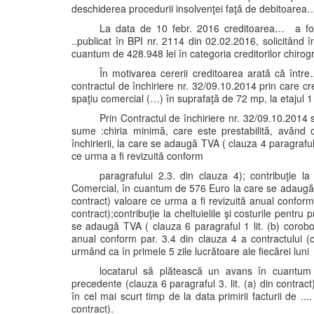
deschiderea procedurii insolvenţei faţă de debitoarea
La data de 10 febr. 2016 creditoarea… a formul
..publicat în BPI nr. 2114 din 02.02.2016, solicitând î
cuantum de 428.948 lei în categoria creditorilor chirogr
În motivarea cererii creditoarea arată că între..
contractul de închiriere nr. 32/09.10.2014 prin care cred
spaţiu comercial (…) în suprafaţă de 72 mp, la etajul 1 a
Prin Contractul de închiriere nr. 32/09.10.2014 
sume :chiria minimă, care este prestabilită, având
închirierii, la care se adaugă TVA ( clauza 4 paragraful 
ce urma a fi revizuită conform
paragrafului 2.3. din clauza 4); contribuţie la 
Comercial, în cuantum de 576 Euro la care se adaugă T
contract) valoare ce urma a fi revizuită anual conform 
contract);contribuţie la cheltuielile şi costurile pen
se adaugă TVA ( clauza 6 paragraful 1 lit. (b) corobo
anual conform par. 3.4 din clauza 4 a contractului (cla
urmând ca în primele 5 zile lucrătoare ale fiecărei luni
locatarul să plătească un avans în cuantum de
precedente (clauza 6 paragraful 3. lit. (a) din contract),
în cel mai scurt timp de la data primirii facturii de ...
contract).