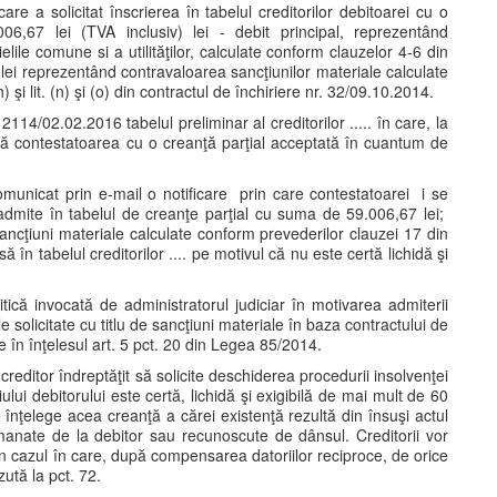
re a solicitat înscrierea în tabelul creditorilor debitoarei cu o
6,67 lei (TVA inclusiv) lei - debit principal, reprezentând
ielile comune si a utilităţilor, calculate conform clauzelor 4-6 din
 lei reprezentând contravaloarea sancţiunilor materiale calculate
 şi lit. (n) şi (o) din contractul de închiriere nr. 32/09.10.2014.
114/02.02.2016 tabelul preliminar al creditorilor ..... în care, la
ează contestatoarea cu o creanţă parţial acceptată în cuantum de
comunicat prin e-mail o notificare prin care contestatoarei i se
dmite în tabelul de creanţe parţial cu suma de 59.006,67 lei;
cţiuni materiale calculate conform prevederilor clauzei 17 din
în tabelul creditorilor .... pe motivul că nu este certă lichidă şi
tică invocată de administratorul judiciar în motivarea admiterii
solicitate cu titlu de sancţiuni materiale în baza contractului de
le în înţelesul art. 5 pct. 20 din Legea 85/2014.
 creditor îndreptăţit să solicite deschiderea procedurii insolvenţei
lui debitorului este certă, lichidă şi exigibilă de mai mult de 60
e înţelege acea creanţă a cărei existenţă rezultă din însuşi actul
manate de la debitor sau recunoscute de dânsul. Creditorii vor
în cazul în care, după compensarea datoriilor reciproce, de orice
tă la pct. 72.