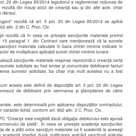
 5 pct. 20 din Legea 85/2014 legiuitorul a reglementat noţiunea de
 rezultă din însuşi actul de creanţă sau şi din alte acte, chiar
e dânsul.
rogant" rezultă că art. 5 pct. 20 din Legea 85/2014 se aplică
2 alin. 2 din C. Proc. Civ.
apt rezultă că în ceea ce priveşte sancţiunile materiale privind
uza 15 paragraf 1. din Contract care menţionează că la sumele
sancţiuni materiale calculate în baza chiriei minime indicate în
factor de multiplicare aplicabil sumei chiriei minime lunare.
alculează sancţiunile materiale respinse reprezintă o creanţă certă
e sumele solicitate au fost emise şi comunicate debitoarei facturi
ierea sumelor solicitate, ba chiar mai mult acestea nu a fost
 cum acesta este definit de dispoziţiile art. 5 pct. 20 din Legea
ecunoscut de debitoare prin semnarea şi ştampilarea de către
ale, este determinată prin aplicarea dispoziţiilor contractului,
caracter lichid, conform art. 662 alin. 3 C. Proc. Civ.
NCPC "Creanţa este exigibilă dacă obligaţia debitorului este ajunsă
ermenului de plată”. În ceea ce priveşte scadenţa sancţiunilor
ia de a plăti orice sancţiuni materiale va fi scadentă la aceeaşi
 scadentă imediat după notificarea aplicării sancţiunii aplicate