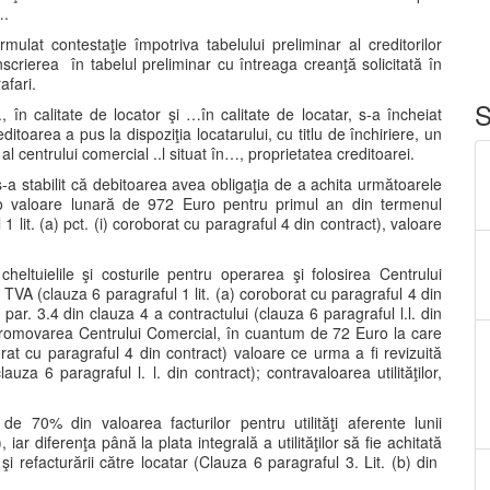
….
at contestaţie împotriva tabelului preliminar al creditorilor
nscrierea în tabelul preliminar cu întreaga creanţă solicitată în
afari.
S
, în calitate de locator şi …în calitate de locatar, s-a încheiat
itoarea a pus la dispoziţia locatarului, cu titlu de închiriere, un
l centrului comercial ..l situat în…, proprietatea creditoarei.
s-a stabilit că debitoarea avea obligaţia de a achita următoarele
 o valoare lunară de 972 Euro pentru primul an din termenul
1 lit. (a) pct. (i) coroborat cu paragraful 4 din contract), valoare
cheltuielile şi costurile pentru operarea şi folosirea Centrului
VA (clauza 6 paragraful 1 lit. (a) coroborat cu paragraful 4 din
par. 3.4 din clauza 4 a contractului (clauza 6 paragraful l.l. din
tru promovarea Centrului Comercial, în cuantum de 72 Euro la care
rat cu paragraful 4 din contract) valoare ce urma a fi revizuită
uza 6 paragraful l. l. din contract); contravaloarea utilităţilor,
 70% din valoarea facturilor pentru utilităţi aferente lunii
 iar diferenţa până la plata integrală a utilităţilor să fie achitată
. şi refacturării către locatar (Clauza 6 paragraful 3. Lit. (b) din