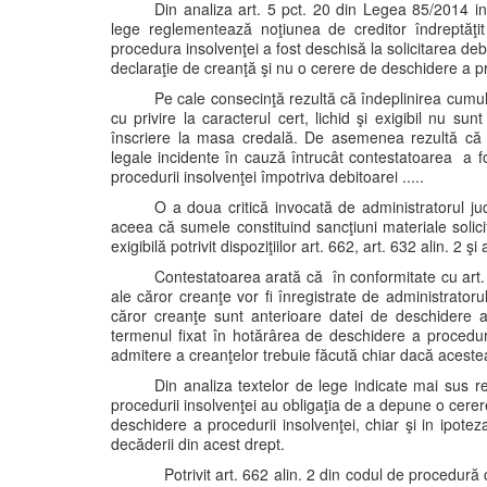
Din analiza art. 5 pct. 20 din Legea 85/2014 inv
lege reglementează noţiunea de creditor îndreptăţit 
procedura insolvenţei a fost deschisă la solicitarea deb
declaraţie de creanţă şi nu o cerere de deschidere a pr
Pe cale consecinţă rezultă că îndeplinirea cumul
cu privire la caracterul cert, lichid şi exigibil nu su
înscriere la masa credală. De asemenea rezultă că adm
legale incidente în cauză întrucât contestatoarea a f
procedurii insolvenţei împotriva debitoarei .....
O a doua critică invocată de administratorul jud
aceea că sumele constituind sancţiuni materiale solicit
exigibilă potrivit dispoziţiilor art. 662, art. 632 alin. 2 ş
Contestatoarea arată că în conformitate cu art. 1
ale căror creanţe vor fi înregistrate de administratorul 
căror creanţe sunt anterioare datei de deschidere 
termenul fixat în hotărârea de deschidere a proceduri
admitere a creanţelor trebuie făcută chiar dacă acestea n
Din analiza textelor de lege indicate mai sus rez
procedurii insolvenţei au obligaţia de a depune o cere
deschidere a procedurii insolvenţei, chiar şi in ipotez
decăderii din acest drept.
Potrivit art. 662 alin. 2 din codul de procedură 