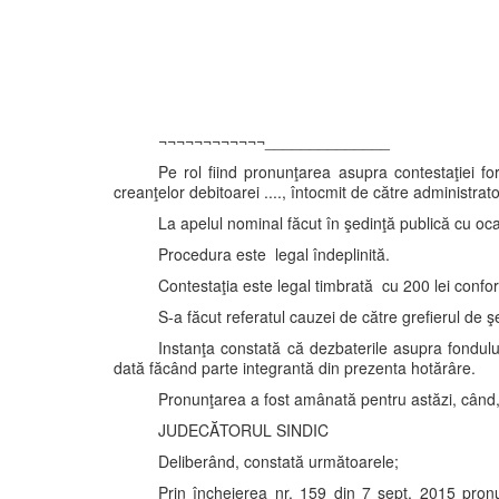
¬¬¬¬¬¬¬¬¬¬¬¬______________
Pe rol fiind pronunţarea asupra contestaţiei for
creanţelor debitoarei ...., întocmit de către administrat
La apelul nominal făcut în şedinţă publică cu oca
Procedura este legal îndeplinită.
Contestaţia este legal timbrată cu 200 lei conform
S-a făcut referatul cauzei de către grefierul de 
Instanţa constată că dezbaterile asupra fondul
dată făcând parte integrantă din prezenta hotărâre.
Pronunţarea a fost amânată pentru astăzi, când
JUDECĂTORUL SINDIC
Deliberând, constată următoarele;
Prin încheierea nr. 159 din 7 sept. 2015 pron