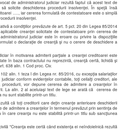
ocat de administratorul judiciar rezultă faptul că acest text de
să solicite deschiderea procedurii insolvenţei. În speţă însă
itoarei ....., iar cererea formulată de contestatoare este o simplă
ocedurii insolvenţei.
ativă a condiţiilor prevăzute de art. 5 pct. 20 din Legea 85/2014
nt aplicabile creanţei solicitate de contestatoare prin cererea de
inistratorul judiciar este în eroare cu privire la dispoziţiile
ormulat o declaraţie de creanţă şi nu o cerere de deschidere a
iciar în motivarea admiterii parţiale a creanţei creditoarei este
ate în baza contractului nu reprezintă, creanţă certă, lichidă şi
i art. 638 alin. 1 Cod proc. Civ.
02 alin. 1 teza I din Legea nr. 85/2016, cu excepţia salariaţilor
judiciar conform evidenţelor contabile, toţi ceilalţi creditori, ale
a procedurii, vor depune cererea de admitere a creanţelor în
i. La alin. 2 al aceluiaşi text de lege se arată că cererea de
u sunt stabilite printr-un titlu.
ultă că toţi creditorii care deţin creanţe anterioare deschiderii
re de admitere a creanţelor în termenul prevăzut prin sentinţa de
a în care creanţa nu este stabilită printr-un titlu sub sancţiunea
civilă "Creanţa este certă când existenţa ei neîndoielnică rezultă