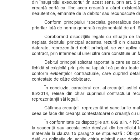
din însuşi titlul executoriu” ;în acest sens, prin art.
creanţă certă ca fiind acea creanţă a cărei existenţă
neautentice, emanate de la debitor sau recunoscute d
Conform principiului "specialia generalibus de
prioritar faţă de norma generală reglementată de art. 66
Coroborând dispoziţiile legale cu situaţia de f
neplata debitului principal acestea rezultă din cla
datorate, reprezentând debit principal, se vor aplica 
contract, prin intermediul unei cifre care constituie un 
Debitul principal solicitat raportat la care se c
lichidă şi exigibilă prin prisma faptului că pentru toat
conform evidenţelor contractuale, care cuprind detal
contestate de către debitoare.
În concluzie, caracterul cert al creanţei, astfel
85/2014, reiese din chiar cuprinsul contractului r
reprezentanţii săi legali.
Câtimea creanţei reprezentând sancţiunile materi
ceea ce face din creanţa contestatoarei o creanţă cu un 
În conformitate cu dispoziţiile art. 662 alin. 4 
la scadenţă sau acesta este decăzut din beneficiul t
materiale la clauza 15 paragr.2 se stipulează : Obligaţ
dată cu obligaţia de achita chiria minimă care devine