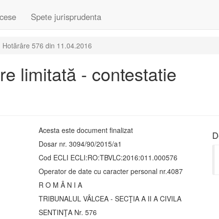
cese
Spete jurisprudenta
Hotărâre 576 din 11.04.2016
e limitată - contestatie
Acesta este document finalizat
D
Dosar nr. 3094/90/2015/a1
Cod ECLI ECLI:RO:TBVLC:2016:011.000576
Operator de date cu caracter personal nr.4087
R O M Â N I A
TRIBUNALUL VÂLCEA - SECŢIA A II A CIVILA
SENTINŢA Nr. 576