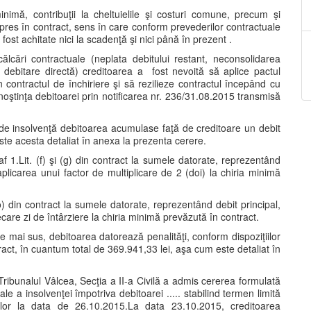
inimă, contribuţii la cheltuielile şi costuri comune, precum şi
expres în contract, sens în care conform prevederilor contractuale
fost achitate nici la scadenţă şi nici până în prezent .
lcări contractuale (neplata debitului restant, neconsolidarea
ebitare directă) creditoarea a fost nevoită să aplice pactul
 contractul de închiriere şi să rezilieze contractul începând cu
oştinţa debitoarei prin notificarea nr. 236/31.08.2015 transmisă
i de insolvenţă debitoarea acumulase faţă de creditoare un debit
este acesta detaliat în anexa la prezenta cerere.
af 1.Lit. (f) şi (g) din contract la sumele datorate, reprezentând
 aplicarea unui factor de multiplicare de 2 (doi) la chiria minimă
o) din contract la sumele datorate, reprezentând debit principal,
ecare zi de întârziere la chiria minimă prevăzută în contract.
 mai sus, debitoarea datorează penalităţi, conform dispoziţiilor
ontract, în cuantum total de 369.941,33 lei, aşa cum este detaliat în
ribunalul Vâlcea, Secţia a II-a Civilă a admis cererea formulată
e a insolvenţei împotriva debitoarei ..... stabilind termen limită
lor la data de 26.10.2015.La data 23.10.2015, creditoarea