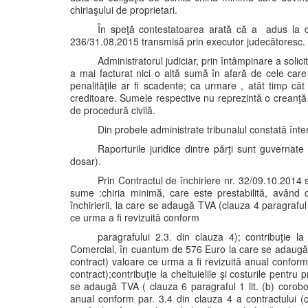
chiriaşului de proprietari.
În speţă contestatoarea arată că a adus la cun
236/31.08.2015 transmisă prin executor judecătoresc.
Administratorul judiciar, prin întâmpinare a soli
a mai facturat nici o altă sumă în afară de cele care 
penalităţile ar fi scadente; ca urmare , atât timp câ
creditoare. Sumele respective nu reprezintă o creanţă c
de procedură civilă.
Din probele administrate tribunalul constată înte
Raporturile juridice dintre părţi sunt guvernate
dosar).
Prin Contractul de închiriere nr. 32/09.10.2014 
sume :chiria minimă, care este prestabilită, având
închirierii, la care se adaugă TVA (clauza 4 paragraful 1
ce urma a fi revizuită conform
paragrafului 2.3. din clauza 4); contribuţie la 
Comercial, în cuantum de 576 Euro la care se adaugă T
contract) valoare ce urma a fi revizuită anual conform 
contract);contribuţie la cheltuielile şi costurile pen
se adaugă TVA ( clauza 6 paragraful 1 lit. (b) corobo
anual conform par. 3.4 din clauza 4 a contractului (cla