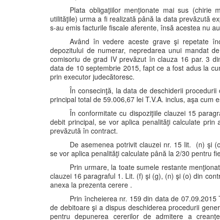
Plata obligaţiilor menţionate mai sus (chirie m
utilităţile) urma a fi realizată până la data prevăzută 
s-au emis facturile fiscale aferente, însă acestea nu au 
Având în vedere aceste grave şi repetate încă
depozitului de numerar, nepredarea unui mandat de d
comisoriu de grad IV prevăzut în clauza 16 par. 3 din
data de 10 septembrie 2015, fapt ce a fost adus la cun
prin executor judecătoresc.
În consecinţă, la data de deschiderii proceduri
principal total de 59.006,67 lei T.V.A. inclus, aşa cum 
În conformitate cu dispoziţiile clauzei 15 paragr
debit principal, se vor aplica penalităţi calculate prin
prevăzută în contract.
De asemenea potrivit clauzei nr. 15 lit. (n) şi (
se vor aplica penalităţi calculate până la 2/30 pentru fi
Prin urmare, la toate sumele restante menţionate
clauzei 16 paragraful 1. Lit. (f) şi (g), (n) şi (o) din c
anexa la prezenta cerere .
Prin încheierea nr. 159 din data de 07.09.2015 T
de debitoare şi a dispus deschiderea procedurii general
pentru depunerea cererilor de admitere a creanţe