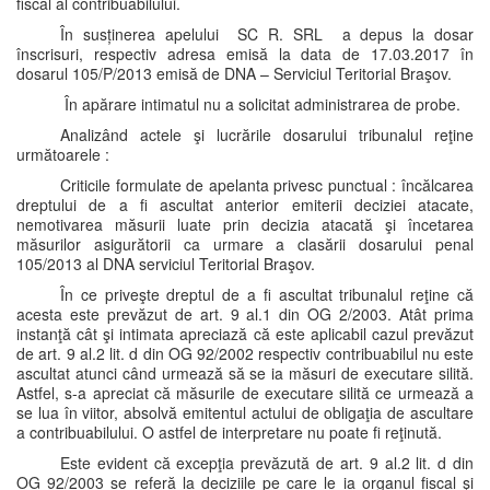
fiscal al contribuabilului.
În susținerea apelului SC R. SRL a depus la dosar
înscrisuri, respectiv adresa emisă la data de 17.03.2017 în
dosarul 105/P/2013 emisă de DNA – Serviciul Teritorial Braşov.
În apărare intimatul nu a solicitat administrarea de probe.
Analizând actele şi lucrările dosarului tribunalul reţine
următoarele :
Criticile formulate de apelanta privesc punctual : încălcarea
dreptului de a fi ascultat anterior emiterii deciziei atacate,
nemotivarea măsurii luate prin decizia atacată şi încetarea
măsurilor asigurătorii ca urmare a clasării dosarului penal
105/2013 al DNA serviciul Teritorial Braşov.
În ce priveşte dreptul de a fi ascultat tribunalul reţine că
acesta este prevăzut de art. 9 al.1 din OG 2/2003. Atât prima
instanţă cât şi intimata apreciază că este aplicabil cazul prevăzut
de art. 9 al.2 lit. d din OG 92/2002 respectiv contribuabilul nu este
ascultat atunci când urmează să se ia măsuri de executare silită.
Astfel, s-a apreciat că măsurile de executare silită ce urmează a
se lua în viitor, absolvă emitentul actului de obligaţia de ascultare
a contribuabilului. O astfel de interpretare nu poate fi reţinută.
Este evident că excepţia prevăzută de art. 9 al.2 lit. d din
OG 92/2003 se referă la deciziile pe care le ia organul fiscal şi