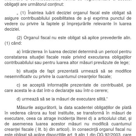
obligații are următorul conținut:
„ (1) Înaintea luării deciziei organul fiscal este obligat să
asigure contribuabilului posibilitatea de a-şi exprima punctul de
vedere cu privire la faptele şi împrejurările relevante în luarea
deciziei.
(2) Organul fiscal nu este obligat să aplice prevederile alin.
(1) când:
a) întârzierea în luarea deciziei determină un pericol pentru
constatarea situaţiei fiscale reale privind executarea obligaţiilor
contribuabilului sau pentru luarea altor măsuri prevăzute de lege;
b) situaţia de fapt prezentată urmează să se modifice
nesemnificativ cu privire la cuantumul creanţelor fiscale;
c) se acceptă informaţiile prezentate de contribuabil, pe
care acesta le-a dat într-o declaraţie sau într-o cerere;
d) urmează să se ia măsuri de executare silită.”
Măsurile asigurătorii, la data scadentei obligațiilor de plată
în vederea cărora au fost instituite, se transformă în măsuri de
executare, ceea ca atrage incidența literei d) a articolului citat, și
de asemenea luarea acestor măsuri nu modifică cuantumul
creanței fiscale ( lit. b) din articol). In consecință organul fiscal nu
este obligat să aplice dispozițiile art. 9 alin 1 din OG 92/2003, care