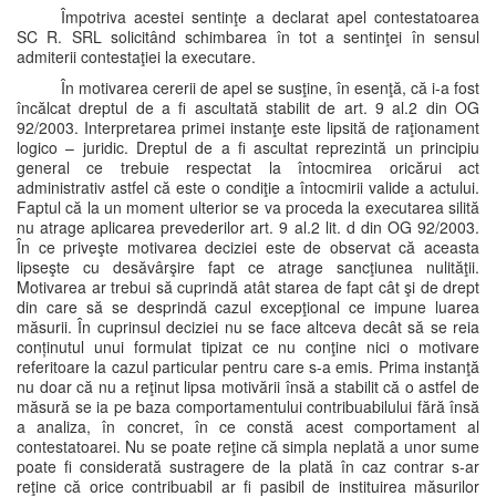
Împotriva acestei sentinţe a declarat apel contestatoarea
SC R. SRL solicitând schimbarea în tot a sentinţei în sensul
admiterii contestaţiei la executare.
În motivarea cererii de apel se susţine, în esenţă, că i-a fost
încălcat dreptul de a fi ascultată stabilit de art. 9 al.2 din OG
92/2003. Interpretarea primei instanţe este lipsită de raţionament
logico – juridic. Dreptul de a fi ascultat reprezintă un principiu
general ce trebuie respectat la întocmirea oricărui act
administrativ astfel că este o condiţie a întocmirii valide a actului.
Faptul că la un moment ulterior se va proceda la executarea silită
nu atrage aplicarea prevederilor art. 9 al.2 lit. d din OG 92/2003.
În ce priveşte motivarea deciziei este de observat că aceasta
lipseşte cu desăvârşire fapt ce atrage sancţiunea nulităţii.
Motivarea ar trebui să cuprindă atât starea de fapt cât şi de drept
din care să se desprindă cazul excepţional ce impune luarea
măsurii. În cuprinsul deciziei nu se face altceva decât să se reia
conținutul unui formulat tipizat ce nu conţine nici o motivare
referitoare la cazul particular pentru care s-a emis. Prima instanţă
nu doar că nu a reţinut lipsa motivării însă a stabilit că o astfel de
măsură se ia pe baza comportamentului contribuabilului fără însă
a analiza, în concret, în ce constă acest comportament al
contestatoarei. Nu se poate reţine că simpla neplată a unor sume
poate fi considerată sustragere de la plată în caz contrar s-ar
reţine că orice contribuabil ar fi pasibil de instituirea măsurilor