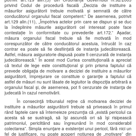
privind Codul de procedură fiscală „Decizia de instituire a
măsurilor asigurătorii trebuie motivată și semnată de către
conducătorul organului fiscal competent.” De asemenea, potrivit
art.129 alin.(11), „Împotriva actelor prin care se dispun și se duc
la îndeplinire măsurile asigurătorii cel interesat poate face
contestație în conformitate cu prevederile art.172.” Așadar,
măsura organului fiscal trebuie să fie motivată în mod
corespunzător de către conducătorul acestuia, întrucât în caz
contrar ea poate să fie desființată de instanța judecătorească.
Astfel, măsura asiguratorie dispusă poate fi cenzurată de instanța
judecătorească.” În acest mod Curtea constituţională a apreciat
că textul de lege este constituţional şi prin prisma faptului că
prevede obligaţia de motivare a deciziei de instituire a măsurilor
asigurătorii, împrejurare ce constituie o garanţie a faptului că
astfel de măsuri nu sunt lăsate de legiuitor la dispoziţia arbitrară a
organului fiscal şi, de asemenea, pot fi cenzurate de instanţa de
judecată în cazul nemotivării.
În consecinţă tribunalul reţine că motivarea deciziei de
instituire a măsurilor asigurătorii trebuie să privească în primul
rând faptele care să întemeieze prezumţia că „există pericolul ca
acesta să se sustragă, să îşi ascundă ori să îşi risipească
patrimoniul, periclitând sau îngreunând în mod considerabil
colectarea”. Simpla enunţare a existenţei unui pericol, fără nici un
fel de justificare, nu poate acoperi noţiunea de „motivare” din