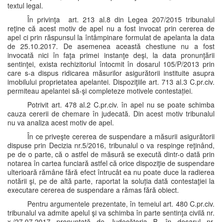
textul legal.
În privinţa art. 213 al.8 din Legea 207/2015 tribunalul
reţine că acest motiv de apel nu a fost invocat prin cererea de
apel ci prin răspunsul la întâmpinare formulat de apelanta la data
de 25.10.2017. De asemenea această chestiune nu a fost
invocată nici în faţa primei instanţe deşi, la data pronunţării
sentinţei, exista rechizitoriul întocmit în dosarul 105/P/2013 prin
care s-a dispus ridicarea măsurilor asigurătorii instituite asupra
imobilului proprietatea apelantei. Dispoziţiile art. 713 al.3 C.pr.civ.
permiteau apelantei să-şi completeze motivele contestației.
Potrivit art. 478 al.2 C.pr.civ. în apel nu se poate schimba
cauza cererii de chemare în judecată. Din acest motiv tribunalul
nu va analiza acest motiv de apel.
În ce priveşte cererea de suspendare a măsurii asigurătorii
dispuse prin Decizia nr.5/2016, tribunalul o va respinge reţinând,
pe de o parte, că o astfel de măsură se execută dintr-o dată prin
notarea în cartea funciară astfel că orice dispoziţie de suspendare
ulterioară rămâne fără efect întrucât ea nu poate duce la radierea
notării şi, pe de altă parte, raportat la soluția dată contestaţiei la
executare cererea de suspendare a rămas fără obiect.
Pentru argumentele prezentate, în temeiul art. 480 C.pr.civ.
tribunalul va admite apelul şi va schimba în parte sentinţa civilă nr.
x./27.07.2017 pronunţată de Judecătoria B. în dosarul nr.