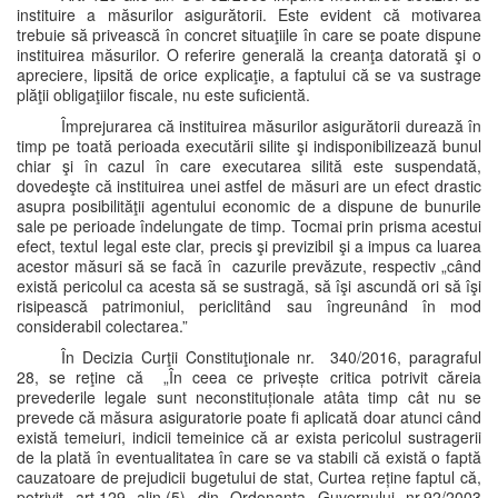
instituire a măsurilor asigurătorii. Este evident că motivarea
trebuie să privească în concret situaţiile în care se poate dispune
instituirea măsurilor. O referire generală la creanţa datorată şi o
apreciere, lipsită de orice explicaţie, a faptului că se va sustrage
plăţii obligaţiilor fiscale, nu este suficientă.
Împrejurarea că instituirea măsurilor asigurătorii durează în
timp pe toată perioada executării silite şi indisponibilizează bunul
chiar şi în cazul în care executarea silită este suspendată,
dovedeşte că instituirea unei astfel de măsuri are un efect drastic
asupra posibilităţii agentului economic de a dispune de bunurile
sale pe perioade îndelungate de timp. Tocmai prin prisma acestui
efect, textul legal este clar, precis şi previzibil şi a impus ca luarea
acestor măsuri să se facă în cazurile prevăzute, respectiv „când
există pericolul ca acesta să se sustragă, să îşi ascundă ori să îşi
risipească patrimoniul, periclitând sau îngreunând în mod
considerabil colectarea.”
În Decizia Curţii Constituţionale nr. 340/2016, paragraful
28, se reţine că „În ceea ce privește critica potrivit căreia
prevederile legale sunt neconstituționale atâta timp cât nu se
prevede că măsura asiguratorie poate fi aplicată doar atunci când
există temeiuri, indicii temeinice că ar exista pericolul sustragerii
de la plată în eventualitatea în care se va stabili că există o faptă
cauzatoare de prejudicii bugetului de stat, Curtea reține faptul că,
potrivit art.129 alin.(5) din Ordonanța Guvernului nr.92/2003