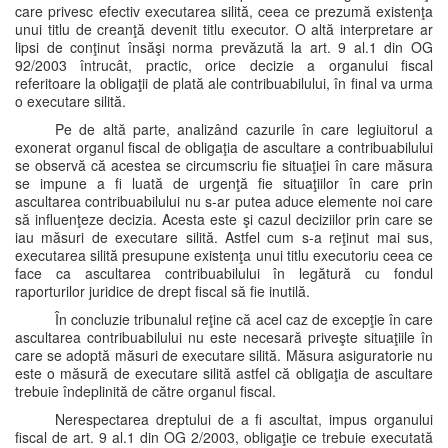
care privesc efectiv executarea silită, ceea ce prezumă existenţa
unui titlu de creanţă devenit titlu executor. O altă interpretare ar
lipsi de conţinut însăşi norma prevăzută la art. 9 al.1 din OG
92/2003 întrucât, practic, orice decizie a organului fiscal
referitoare la obligaţii de plată ale contribuabilului, în final va urma
o executare silită.
Pe de altă parte, analizând cazurile în care legiuitorul a
exonerat organul fiscal de obligaţia de ascultare a contribuabilului
se observă că acestea se circumscriu fie situaţiei în care măsura
se impune a fi luată de urgenţă fie situaţiilor în care prin
ascultarea contribuabilului nu s-ar putea aduce elemente noi care
să influenţeze decizia. Acesta este şi cazul deciziilor prin care se
iau măsuri de executare silită. Astfel cum s-a reţinut mai sus,
executarea silită presupune existenţa unui titlu executoriu ceea ce
face ca ascultarea contribuabilului în legătură cu fondul
raporturilor juridice de drept fiscal să fie inutilă.
În concluzie tribunalul reţine că acel caz de excepţie în care
ascultarea contribuabilului nu este necesară priveşte situaţiile în
care se adoptă măsuri de executare silită. Măsura asiguratorie nu
este o măsură de executare silită astfel că obligaţia de ascultare
trebuie îndeplinită de către organul fiscal.
Nerespectarea dreptului de a fi ascultat, impus organului
fiscal de art. 9 al.1 din OG 2/2003, obligaţie ce trebuie executată