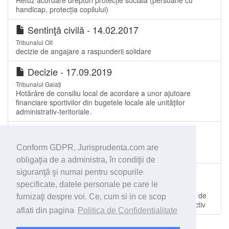
Refuz acordare drepturi protecție socială (persoane cu
handicap, protecția copilului)
Sentinţă civilă - 14.02.2017
Tribunalul Olt
decizie de angajare a raspunderii solidare
Decizie - 17.09.2019
Tribunalul Galați
Hotărâre de consiliu local de acordare a unor ajutoare
financiare sportivilor din bugetele locale ale unităţilor
administrativ-teritoriale.
Sentinţă civilă - 16.10.2014
Tribunalul Arad
Conform GDPR, Jurisprudenta.com are
Anulare Hotărâre a Comisiei Locale
obligaţia de a administra, în condiţii de
Decizie - 17.06.2020
siguranţă şi numai pentru scopurile
specificate, datele personale pe care le
Curtea de Apel Târgu Mureș
Funcţionari publici - Concurs de recrutare. Componenta de
furnizaţi despre voi. Ce, cum si in ce scop
drept public a acțiunilor în contencios administrativ obiectiv
aflati din pagina
Politica de Confidentialitate