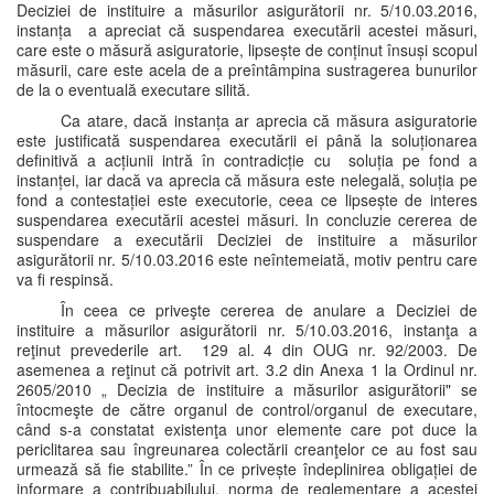
Deciziei de instituire a măsurilor asigurătorii nr. 5/10.03.2016,
instanța a apreciat că suspendarea executării acestei măsuri,
care este o măsură asiguratorie, lipsește de conținut însuși scopul
măsurii, care este acela de a preîntâmpina sustragerea bunurilor
de la o eventuală executare silită.
Ca atare, dacă instanța ar aprecia că măsura asiguratorie
este justificată suspendarea executării ei până la soluționarea
definitivă a acțiunii intră în contradicție cu soluția pe fond a
instanței, iar dacă va aprecia că măsura este nelegală, soluția pe
fond a contestației este executorie, ceea ce lipsește de interes
suspendarea executării acestei măsuri. In concluzie cererea de
suspendare a executării Deciziei de instituire a măsurilor
asigurătorii nr. 5/10.03.2016 este neîntemeiată, motiv pentru care
va fi respinsă.
În ceea ce priveşte cererea de anulare a Deciziei de
instituire a măsurilor asigurătorii nr. 5/10.03.2016, instanţa a
reţinut prevederile art. 129 al. 4 din OUG nr. 92/2003. De
asemenea a reţinut că potrivit art. 3.2 din Anexa 1 la Ordinul nr.
2605/2010 „ Decizia de instituire a măsurilor asigurătorii" se
întocmeşte de către organul de control/organul de executare,
când s-a constatat existenţa unor elemente care pot duce la
periclitarea sau îngreunarea colectării creanţelor ce au fost sau
urmează să fie stabilite.” În ce privește îndeplinirea obligației de
informare a contribuabilului, norma de reglementare a acestei