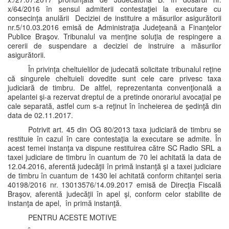
x/64/2016 în sensul admiterii contestaţiei la executare cu
consecinţa anulării Deciziei de instituire a măsurilor asigurătorii
nr.5/10.03.2016 emisă de Administraţia Judeţeană a Finanţelor
Publice Braşov. Tribunalul va menţine soluţia de respingere a
cererii de suspendare a deciziei de instruire a măsurilor
asigurătorii.
În privinţa cheltuielilor de judecată solicitate tribunalul reţine
că singurele cheltuieli dovedite sunt cele care privesc taxa
judiciară de timbru. De altfel, reprezentanta convenţională a
apelantei şi-a rezervat dreptul de a pretinde onorariul avocaţial pe
cale separată, astfel cum s-a reţinut în încheierea de şedinţă din
data de 02.11.2017.
Potrivit art. 45 din OG 80/2013 taxa judiciară de timbru se
restituie în cazul în care contestaţia la executare se admite. În
acest temei instanţa va dispune restituirea către SC Radio SRL a
taxei judiciare de timbru în cuantum de 70 lei achitată la data de
12.04.2016, aferentă judecăţii în primă instanţă şi a taxei judiciare
de timbru în cuantum de 1430 lei achitată conform chitanţei seria
40198/2016 nr. 13013576/14.09.2017 emisă de Direcţia Fiscală
Braşov, aferentă judecăţii în apel şi, conform celor stabilite de
instanţa de apel, în primă instanţă.
PENTRU ACESTE MOTIVE