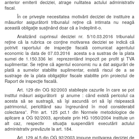
anterior emiterii deciziei, atrage nulitatea actului administrativ
fiscal.
În ce priveşte necesitatea motivării deciziei de instituire a
măsurilor asigurătorii tribunalul reţine că intimata nu neagă
această obligaţie susţinând doar că a îndeplinit-o.
Analizând cuprinsul deciziei nr. 5/10.03.2016 tribunalul
reţine că la rubrica ce conţine motivarea deciziei se indică că
potrivit raportului de inspecţie fiscală comunicat agentului
economic la data de 07.03.2016 acesta s-a sustras de la plata
sumei de 1.150.336 lei reprezentând impozit pe profit şi TVA
suplimentar. Se reţine că agentul economic nu a dat asigurări de
plată a sumelor stabilite suplimentar, există riscul de a se
sustrage de la plata obligaţiilor fiscale stabilite prin proiectul de
Raport de inspecţie fiscală.
Art. 129 din OG 92/2003 stabileşte cazurile în care se pot
institui măsuri asigurătorii şi anume : când există pericolul ca
acesta să se sustragă, să îşi ascundă ori să îşi risipească
patrimoniul, periclitând sau îngreunând în mod considerabil
colectarea”. Prin art. 125 pct.1 din Normele metodologice de
aplicare a OG 92/2003, aprobate prin HG 1050/2004 instituie un
alt caz, respectiv situaţia suspendării executării actului
administrativ prevăzute la art. 184.
Art. 129 al.5 din OG 92/2003 impune motivarea deciziei de