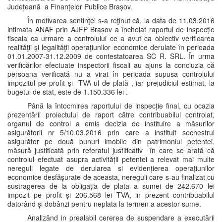
Județeană a Finanțelor Publice Brașov.
În motivarea sentinţei s-a reţinut că, la data de 11.03.2016
intimata ANAF prin AJFP Brașov a încheiat raportul de inspecție
fiscala ca urmare a controlului ce a avut ca obiectiv verificarea
realităţii şi legalităţii operaţiunilor economice derulate în perioada
01.01.2007-31.12.2009 de contestatoarea SC R. SRL. În urma
verificărilor efectuate inspectorii fiscali au ajuns la concluzia că
persoana verificată nu a virat în perioada supusa controlului
impozitul pe profit şi TVA-ul de plată , iar prejudiciul estimat, la
bugetul de stat, este de 1.150.336 lei .
Până la întocmirea raportului de inspecție final, cu ocazia
prezentării proiectului de raport către contribuabilul controlat,
organul de control a emis decizia de instituire a măsurilor
asigurătorii nr 5/10.03.2016 prin care a instituit sechestrul
asigurător pe două bunuri imobile din patrimoniul petentei,
măsură justificată prin referatul justificativ în care se arată că
controlul efectuat asupra activității petentei a relevat mai multe
nereguli legate de derularea si evidențierea operațiunilor
economice desfășurate de aceasta, nereguli care s-au finalizat cu
sustragerea de la obligația de plata a sumei de 242.670 lei
impozit pe profit și 206.568 lei TVA, in prezent contribuabilul
datorând și dobânzi pentru neplata la termen a acestor sume.
Analizând in prealabil cererea de suspendare a executării