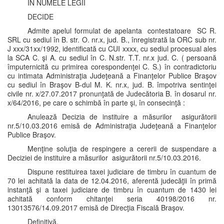
ÎN NUMELE LEGII
DECIDE
Admite apelul formulat de apelanta contestatoare SC R.
SRL cu sediul în B. str. O. nr.x, jud. B., înregistrată la ORC sub nr.
J xxx/31xx/1992, identificată cu CUI xxxx, cu sediul procesual ales
la SCA C. şi A. cu sediul în C. N.str. T.T. nr.x jud. C. ( persoană
împuternicită cu primirea corespondenţei C. S.) în contradictoriu
cu intimata Administraţia Judeţeană a Finanţelor Publice Braşov
cu sediul în Braşov B-dul M. K. nr.x, jud. B. împotriva sentinţei
civile nr. x/27.07.2017 pronunţată de Judecătoria B. în dosarul nr.
x/64/2016, pe care o schimbă în parte şi, în consecinţă :
Anulează Decizia de instituire a măsurilor asigurătorii
nr.5/10.03.2016 emisă de Administraţia Judeţeană a Finanţelor
Publice Braşov.
Menţine soluţia de respingere a cererii de suspendare a
Deciziei de instituire a măsurilor asigurătorii nr.5/10.03.2016.
Dispune restituirea taxei judiciare de timbru în cuantum de
70 lei achitată la data de 12.04.2016, aferentă judecăţii în primă
instanţă şi a taxei judiciare de timbru în cuantum de 1430 lei
achitată conform chitanţei seria 40198/2016 nr.
13013576/14.09.2017 emisă de Direcţia Fiscală Braşov.
Definitivă.