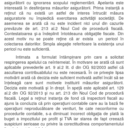
asigurătorii cu ignorarea scopului reglementării. Apelanta este
interesată în desfiinţarea măsurilor asigurătorii. Prima instanţă a
reţinut că nu există un astfel de interes întrucât măsura
asiguratorie nu împiedică exercitarea activităţii societăţii. De
asemenea se arată că nu este incident nici unul din cazurile
prevăzute de art. 213 al.2 Noul Cod de procedură fiscală.
Contestatoarea şi-a îndeplinit întotdeauna obligaţiile fiscale. Din
acest motiv nu se poate reţine că ar exista un pericol în
colectarea datoriilor. Simpla alegaţie referitoare la existenţa unui
pericol nu este suficientă.
Intimata a formulat întâmpinare prin care a solicitat
respingerea apelului ca neîntemeiat. În motivare se arată că sunt
aplicabile prevederile art. 9 al.2 lit. d din OG 92/2003 astfel că
ascultarea contribuabilului nu este necesară. În ce priveşte lipsa
motivării arată că decizia este suficient motivată astfel încât să se
înțeleagă care sunt motivele instituirii măsurilor asigurătorii.
Decizia este motivată şi în drept. În speţă este aplicabil art. 129
al.2 din OG 92/2013 şi nu art. 213 din Noul Cod de procedură
fiscală. Legal a reţinut instanţa de fond că inspectorii fiscali au
ajuns la concluzia că prin operaţiuni contabile care au la bază fie
operaţiuni neproducătoare de venituri, fie cate neconforme cu
procedurile contabile, s-a diminuat incorect obligaţia de plată la
buget a impozitului pe profit şi TVA iar starea de fapt creează
suspiciuni serioase cu privire la corectitudinea comportamentului