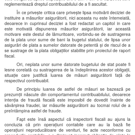
reglementează dreptul contribuabilului de a fi ascultat.
În ce privește critica care privește lipsa motivării deciziei de
instituire a măsurilor asigurătorii, nici aceasta nu este întemeiată,
deoarece in cuprinsul deciziei a fost redactat un capitol in care
este motivată dispunerea măsurilor asigurătorii, iar această
motivare este destul de lămuritoare, vorbindu-se de sustragerea
de la plata unor sume de bani la bugetul statului, de lipsa unor
asigurări de plata a sumelor datorate de petentă și de riscul de a
se sustrage de la plata obligațiilor stabilite prin proiectul de raport
fiscal.
Ori, neplata unor sume datorate bugetului de stat poate fi
lesne corelată cu sustragerea de la îndeplinirea acestor obligații,
situație care justifică luarea de măsuri asigurătorii față de
respectivul contribuabil.
De principiu luarea de astfel de măsuri se bazează pe
prezumții născute din comportamentul contribuabilului, deoarece
intenția de fraudă fiscală este imposibil de dovedit înainte de
săvârșirea fraudei, iar măsurile asigurătorii au tocmai rolul de a
preîntâmpina astfel de fraude.
Fapt este însă aspectul că inspectorii fiscali au ajuns la
concluzia că prin operațiuni contabile care au la bază fie
operațiuni neproducătoare de venituri, fie acte neconforme cu