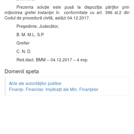
Prezenta soluţie este pusă la dispoziţia părţilor prin
mijlocirea grefei instanţei în conformitate cu art. 396 al.2 din
Codul de procedură civilă, astăzi 04.12.2017.
Preşedinte, Judecător,
B. M. M.L. S.P.
Grefier
C. N. D.
Red.dact. BMM – 04.12.2017 – 4 exp.
Domenii speta
Acte ale autorităţilor publice
Finanţe. Financiar. Implicaţii ale Min. Finanţelor