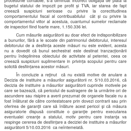
procedurile contabile, s-a diminuat incorect obligația de plata la
bugetul statului de impozit pe profit și TVA, iar starea de fapt
creează suspiciuni serioase cu privire la corectitudinea
comportamentului fiscal al contribuabilului cât și cu privire la
comportamentul viitor al acestuia, cuantumul sumelor reclamate
de inspectori fiind foarte mare, 1.150.336 lei.
Cum măsurile asigurătorii au doar efect de indisponibilizare
a bunurilor, fără a le scoate din patrimoniul debitorului, interesul
debitorului de a desființa aceste măsuri nu este evident, acesta
nu a dovedit că bunul sechestrat este destinat tranzacționării
pentru îndeplinirea obiectului de activitate al petentei, ceea ce
creează suspiciuni suplimentare in privința scopului pentru care
solicită desființarea acestor măsuri.
În concluzie a reţinut că nu există motive de anulare a
Decizia de instituire a măsurilor asigurătorii nr. 5/10.03.2016, că
decizia de instituire a măsurilor asigurătorii cuprinde motivele pe
care se bazează, că pericolul de sustragere de la urmărire ori de
ascundere sau risipire a averii prezumat de organele fiscale nu a
fost înlăturat de către contestatoare prin dovezi contrarii sau prin
oferirea de garanţii care să înlăture acest pericol şi că măsura
asiguratorie dispusă constituie o garanţie pentru executarea
eventualei creanţe a statului, motiv pentru care instanţa va
respinge cererea de desființare a deciziei de instituire a măsurilor
asigurătorii 5/10.03.2016 ca neîntemeiată.