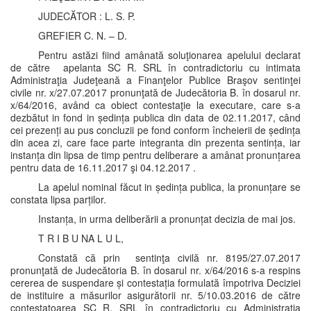
JUDECĂTOR : L. S. P.
GREFIER C. N. – D.
Pentru astăzi fiind amânată soluţionarea apelului declarat
de către apelanta SC R. SRL în contradictoriu cu intimata
Administraţia Judeţeană a Finanţelor Publice Braşov sentinţei
civile nr. x/27.07.2017 pronunţată de Judecătoria B. în dosarul nr.
x/64/2016, având ca obiect contestaţie la executare, care s-a
dezbătut in fond in ședința publica din data de 02.11.2017, când
cei prezenți au pus concluzii pe fond conform încheierii de ședința
din acea zi, care face parte integranta din prezenta sentința, iar
instanța din lipsa de timp pentru deliberare a amânat pronunțarea
pentru data de 16.11.2017 şi 04.12.2017 .
La apelul nominal făcut in ședința publica, la pronunțare se
constata lipsa parților.
Instanța, in urma deliberării a pronunțat decizia de mai jos.
T R I B U NA L U L,
Constată că prin sentinţa civilă nr. 8195/27.07.2017
pronunţată de Judecătoria B. în dosarul nr. x/64/2016 s-a respins
cererea de suspendare și contestația formulată împotriva Deciziei
de instituire a măsurilor asigurătorii nr. 5/10.03.2016 de către
contestatoarea SC R. SRL în contradictoriu cu Administrația