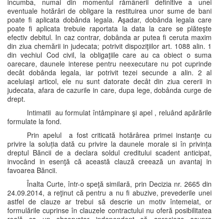
incumba, numai din momentul rămânerii definitive a unei
eventuale hotărâri de obligare la restituirea unor sume de bani
poate fi aplicata dobânda legala. Aşadar, dobânda legala care
poate fi aplicata trebuie raportata la data la care se plăteşte
efectiv debitul. In caz contrar, dobânda ar putea fi ceruta maxim
din ziua chemării in judecata; potrivit dispoziţiilor art. 1088 alin. 1
din vechiul Cod civil, la obligaţiile care au ca obiect o suma
oarecare, daunele interese pentru neexecutare nu pot cuprinde
decât dobânda legala, iar potrivit tezei secunde a alin. 2 al
aceluiaşi articol, ele nu sunt datorate decât din ziua cererii in
judecata, afara de cazurile in care, dupa lege, dobânda curge de
drept.
Intimatii au formulat întâmpinare şi apel , reluând apărările
formulate la fond.
Prin apelul a fost criticată hotărârea primei instanţe cu
privire la soluția dată cu privire la daunele morale si în privința
dreptul Băncii de a declara soldul creditului scadent anticipat,
invocând in esenţă că această clauză creează un avantaj in
favoarea Băncii.
Înalta Curte, într-o speţă similară, prin Decizia nr. 2665 din
24.09.2014, a reţinut că pentru a nu fi abuzive, prevederile unei
astfel de clauze ar trebui să descrie un motiv întemeiat, or
formulările cuprinse în clauzele contractului nu oferă posibilitatea