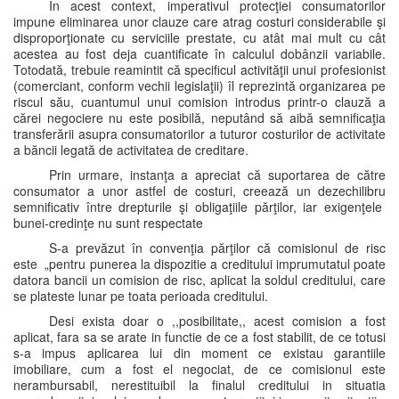
În acest context, imperativul protecţiei consumatorilor
impune eliminarea unor clauze care atrag costuri considerabile şi
disproporţionate cu serviciile prestate, cu atât mai mult cu cât
acestea au fost deja cuantificate în calculul dobânzii variabile.
Totodată, trebuie reamintit că specificul activităţii unui profesionist
(comerciant, conform vechii legislaţii) îl reprezintă organizarea pe
riscul său, cuantumul unui comision introdus printr-o clauză a
cărei negociere nu este posibilă, neputând să aibă semnificaţia
transferării asupra consumatorilor a tuturor costurilor de activitate
a băncii legată de activitatea de creditare.
Prin urmare, instanţa a apreciat că suportarea de către
consumator a unor astfel de costuri, creează un dezechilibru
semnificativ între drepturile şi obligaţiile părţilor, iar exigenţele
bunei-credinţe nu sunt respectate
S-a prevăzut în convenţia părţilor că comisionul de risc
este „pentru punerea la dispozitie a creditului imprumutatul poate
datora bancii un comision de risc, aplicat la soldul creditului, care
se plateste lunar pe toata perioada creditului.
Desi exista doar o ,,posibilitate,, acest comision a fost
aplicat, fara sa se arate in functie de ce a fost stabilit, de ce totusi
s-a impus aplicarea lui din moment ce existau garantiile
imobiliare, cum a fost el negociat, de ce comisionul este
nerambursabil, nerestituibil la finalul creditului in situatia