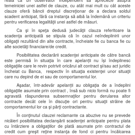
reală ca un observator independent să aprecieze asupra
temeiniciei unei astfel de clauze, cu atât mai mult cu cât aceste
clauze oferă băncii dreptul discreţionar de a declara soldul
scadent anticipat, fără ca instanţa să aibă la îndemână un criteriu
pentru verificarea legalităţii unei astfel de măsuri.
Ca şi în speţa dedusă judecăţii clauza referitoare la
scadenţa anticipată se stipula că în cazul neîndeplinirii unor
obligaţii rezultând din alte contracte, încheiate fie cu banca fie cu
alte societăţi financiare/de credit.
Posibilitatea declarării scadenţei anticipate de către bancă
este permisă în situaţia în care apelanții nu își îndeplinesc
obligaţiile care le revin potrivit oricărui alt contract şi/sau act juridic
încheiat cu Banca, respectiv în situaţia existenţei unor situaţii
care nu depind de ei sau de comportamentul lor.
Aşadar, într-adevăr apelanții au obligaţia de a îndeplini
obligaţiile asumate prin contract , însă sub nicio formă nu poate fi
agravată răspunderea subsemnaţilor pentru derularea altor
contracte decât cele în discuţie ori pentru situaţii străine de
comportamentul lor ca şi părţi contractante.
În conţinutul clauzei reclamante ca abuzive nu se prevede
nicăieri posibilitatea declanşării scadenţei anticipate pentru plata
cu întârziere a obligaţiilor de plată asumate prin contractul de
credit cum greşit reţine instanţa de fond ci pentru încălcarea