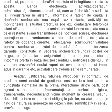
creditului, pe parcursul derulării acestuia si in legătura directa cu
acesta, Banca efectuează activități/operațiuni
administrare/gestionare a creditului, cum ar fi dar fără a se limita
la: înregistrarea in sistemul informatic a ratelor de capital si
dobânda rambursate sau după caz restante, activităţi de
monitorizare a situaţiei creditului (de ex. contactare telefonica
client si/sau prin sms pentru amintirea ratei lunare de plata sau a
celei restante si/sau transmiterea de notificări scrise), efectuarea
operaţiunilor de rambursare a ratelor de credit si de plata a
ratelor de dobânda curente, efectuarea schimburilor valutare
pentru rambursarea ratei de credit/dobânda, monitorizarea
garanţiei constituite in vederea încheierii/prelungirii poliţei de
asigurare (contactare asiguratori pentru obţinerea ofertei,
întocmire oferta in baza deciziei clientului), notificarea clientului in
vederea prezentării noului raport de evaluare a bunului imobil
adus in garanţie etc, activităţi care trebuie sa fie remunerate.
Aşadar, justificarea, raţiunea introducerii in contractul de
credit a comisionului de gestiune, cost ce le-a fost adus la
cunoştinţa intimaţilor de la prima interacţiune dintre parti, cost
agreat si asumat de împrumutați, este perfect inteligibila,
transparenta, neconducând niciun moment la crearea vreunui
dezechilibru intre drepturile si obligaţiile pârtilor, cu atat mai puţin
fiind de natura sa genereze un dezechilibru semnificativ in sensul
prevăzut de lege.