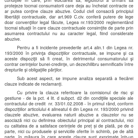
condiţiile în care, prin edictarea sa, legiuitorul a urmărit să
protejeze tocmai consumatorii care deja au încheiat contracte ce
ar putea conţine clauze abuzive. Codul civil consacră principiul
libertăţii contractuale, dar art.969 C.civ. conferă putere de lege
doar convenţiilor legal făcute, Legea nr.193/2000 reglementând
tocmai situaţii în care clauze contractuale consimţite de parte prin
asumarea contractului nu au caracter legal, fiind considerate
abuzive.
Pentru a fi incidente prevederile art.4 alin.1 din Legea nr.
193/2000 în privinţa dispoziţiilor contractuale, se impune şi ca
aceste dispoziţii să fi creat, în detrimentul consumatorului şi
contrar cerinţelor bunei-credinţe, un dezechilibru semnificativ între
drepturile şi obligaţiile părţilor.
Sub acest aspect, se impune analiza separată a fiecărei
clauze indicate de reclamanţi.
Cu privire la clauza referitoare la comisionul de risc şi
gestiune - de la pct. 4 lit. d subpct. d2 din condiţiile speciale ale
contractului de credit nr. 33/01.02.2008 - în primul rând, conform
dispozițiilor articolului 4 alineatul 6 din Legea nr. 193/2000 privind
clauzele abuzive, evaluarea naturii abuzive a clauzelor nu se
asociază nici cu definirea obiectului principal al contractului, nici
cu calitatea de a satisface cerințele de preț și de plată, pe de o
parte, nici cu produsele și serviciile oferite în schimb, pe de altă
parte, în măsura în care aceste clauze sunt exprimate într-un