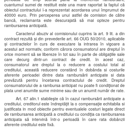
cuantumul sumei de restituit este una mare raportat la faptul că
obiectul contractului l-a reprezentat acordarea unui împrumut de
40000 euro. Prin perceperea unui astfel de comision de către
bancă, reclamanta este descurajată să mai opteze pentru
rambursarea anticipată.
Caracterul abuziv al comisionului cuprins la art. 9 lit. a din
contract rezultă și din prevederile art. 66 OUG 50/2010, aplicabile
și contractelor în curs de executare la intrarea în vigoare a
acestui act normativ, conform cărora consumatorul are dreptul în
orice moment să se libereze în tot sau în parte de obligaţiile sale
care decurg dintr-un contract de credit. In acest caz,
consumatorul are dreptul la o reducere a costului total al
creditului, această reducere constând în dobânda si costurile
aferente perioadei dintre data rambursării anticipate si data
prevăzută pentru încetarea contractului de credit. Dreptul
consumatorului de a rambursa anticipat nu poate fi condiţionat de
plata unei anumite sume minime sau de un anumit număr de rate.
Art. 67 alin.1 stabileşte că în cazul rambursării anticipate a
creditului, creditorul este îndreptăţit la o compensaţie echitabila si
justificata in mod obiectiv pentru eventualele costuri legate direct
de rambursarea anticipată a creditului cu condiţia ca rambursarea
anticipata să intervină într-o perioadă în care rata dobânzii
aferente creditului este fixă.