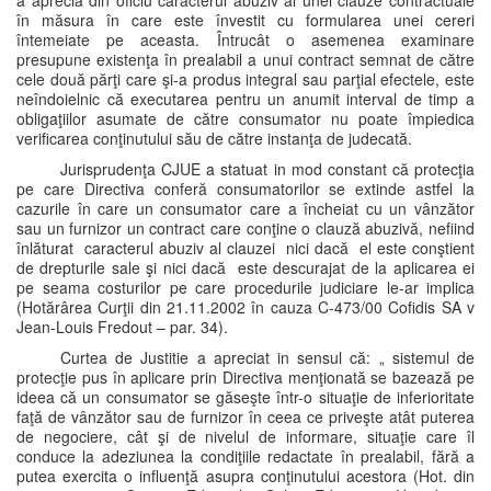
a aprecia din oficiu caracterul abuziv al unei clauze contractuale
în măsura în care este învestit cu formularea unei cereri
întemeiate pe aceasta. Întrucât o asemenea examinare
presupune existenţa în prealabil a unui contract semnat de către
cele două părţi care şi-a produs integral sau parţial efectele, este
neîndoielnic că executarea pentru un anumit interval de timp a
obligaţiilor asumate de către consumator nu poate împiedica
verificarea conţinutului său de către instanţa de judecată.
Jurisprudenţa CJUE a statuat in mod constant că protecţia
pe care Directiva conferă consumatorilor se extinde astfel la
cazurile în care un consumator care a încheiat cu un vânzător
sau un furnizor un contract care conţine o clauză abuzivă, nefiind
înlăturat caracterul abuziv al clauzei nici dacă el este conştient
de drepturile sale şi nici dacă este descurajat de la aplicarea ei
pe seama costurilor pe care procedurile judiciare le-ar implica
(Hotărârea Curţii din 21.11.2002 în cauza C-473/00 Cofidis SA v
Jean-Louis Fredout – par. 34).
Curtea de Justitie a apreciat in sensul că: „ sistemul de
protecţie pus în aplicare prin Directiva menţionată se bazează pe
ideea că un consumator se găseşte într-o situaţie de inferioritate
faţă de vânzător sau de furnizor în ceea ce priveşte atât puterea
de negociere, cât şi de nivelul de informare, situaţie care îl
conduce la adeziunea la condiţiile redactate în prealabil, fără a
putea exercita o influenţă asupra conţinutului acestora (Hot. din