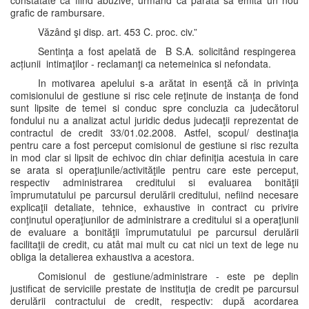
constatate ca fiind abuzive, urmând ca pârâta să emită un nou
grafic de rambursare.
Văzând şi disp. art. 453 C. proc. civ.”
Sentinţa a fost apelată de B S.A. solicitând respingerea
acțiunii intimaţilor - reclamanţi ca netemeinica si nefondata.
In motivarea apelului s-a arătat in esenţă că in privinţa
comisionului de gestiune si risc cele reţinute de instanţa de fond
sunt lipsite de temei si conduc spre concluzia ca judecătorul
fondului nu a analizat actul juridic dedus judecaţii reprezentat de
contractul de credit 33/01.02.2008. Astfel, scopul/ destinaţia
pentru care a fost perceput comisionul de gestiune si risc rezulta
in mod clar si lipsit de echivoc din chiar definiţia acestuia in care
se arata si operaţiunile/activităţile pentru care este perceput,
respectiv administrarea creditului si evaluarea bonităţii
împrumutatului pe parcursul derulării creditului, nefiind necesare
explicaţii detaliate, tehnice, exhaustive in contract cu privire
conţinutul operaţiunilor de administrare a creditului si a operaţiunii
de evaluare a bonităţii împrumutatului pe parcursul derulării
facilitaţii de credit, cu atât mai mult cu cat nici un text de lege nu
obliga la detalierea exhaustiva a acestora.
Comisionul de gestiune/administrare - este pe deplin
justificat de serviciile prestate de instituţia de credit pe parcursul
derulării contractului de credit, respectiv: după acordarea