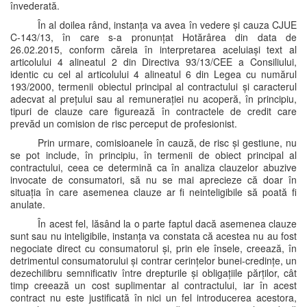
învederată.
În al doilea rând, instanța va avea în vedere și cauza CJUE
C-143/13, în care s-a pronunțat Hotărârea din data de
26.02.2015, conform căreia în interpretarea aceluiași text al
articolului 4 alineatul 2 din Directiva 93/13/CEE a Consiliului,
identic cu cel al articolului 4 alineatul 6 din Legea cu numărul
193/2000, termenii obiectul principal al contractului și caracterul
adecvat al prețului sau al remunerației nu acoperă, în principiu,
tipuri de clauze care figurează în contractele de credit care
prevăd un comision de risc perceput de profesionist.
Prin urmare, comisioanele în cauză, de risc și gestiune, nu
se pot include, în principiu, în termenii de obiect principal al
contractului, ceea ce determină ca în analiza clauzelor abuzive
invocate de consumatori, să nu se mai aprecieze că doar în
situația în care asemenea clauze ar fi neinteligibile să poată fi
anulate.
În acest fel, lăsând la o parte faptul dacă asemenea clauze
sunt sau nu inteligibile, instanța va constata că acestea nu au fost
negociate direct cu consumatorul și, prin ele însele, creează, în
detrimentul consumatorului și contrar cerințelor bunei-credințe, un
dezechilibru semnificativ între drepturile și obligațiile părților, cât
timp creează un cost suplimentar al contractului, iar în acest
contract nu este justificată în nici un fel introducerea acestora,