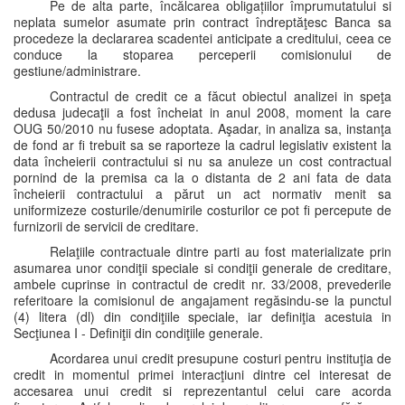
Pe de alta parte, încălcarea obligațiilor împrumutatului si
neplata sumelor asumate prin contract îndreptăţesc Banca sa
procedeze la declararea scadentei anticipate a creditului, ceea ce
conduce la stoparea perceperii comisionului de
gestiune/administrare.
Contractul de credit ce a făcut obiectul analizei in speţa
dedusa judecaţii a fost încheiat in anul 2008, moment la care
OUG 50/2010 nu fusese adoptata. Aşadar, in analiza sa, instanţa
de fond ar fi trebuit sa se raporteze la cadrul legislativ existent la
data încheierii contractului si nu sa anuleze un cost contractual
pornind de la premisa ca la o distanta de 2 ani fata de data
încheierii contractului a părut un act normativ menit sa
uniformizeze costurile/denumirile costurilor ce pot fi percepute de
furnizorii de servicii de creditare.
Relaţiile contractuale dintre parti au fost materializate prin
asumarea unor condiţii speciale si condiţii generale de creditare,
ambele cuprinse in contractul de credit nr. 33/2008, prevederile
referitoare la comisionul de angajament regăsindu-se la punctul
(4) litera (dl) din condiţiile speciale, iar definiţia acestuia in
Secţiunea I - Definiţii din condiţiile generale.
Acordarea unui credit presupune costuri pentru instituţia de
credit in momentul primei interacţiuni dintre cel interesat de
accesarea unui credit si reprezentantul celui care acorda