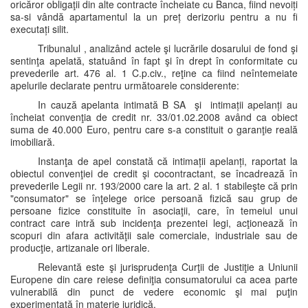
oricăror obligaţii din alte contracte încheiate cu Banca, fiind nevoiți
sa-si vândă apartamentul la un preț derizoriu pentru a nu fi
executați silit.
Tribunalul , analizând actele şi lucrările dosarului de fond şi
sentinţa apelată, statuând în fapt şi în drept în conformitate cu
prevederile art. 476 al. 1 C.p.civ., reţine ca fiind neîntemeiate
apelurile declarate pentru următoarele considerente:
In cauză apelanta intimată B SA şi intimații apelanți au
încheiat convenţia de credit nr. 33/01.02.2008 având ca obiect
suma de 40.000 Euro, pentru care s-a constituit o garanţie reală
imobiliară.
Instanţa de apel constată că intimații apelanți, raportat la
obiectul convenţiei de credit şi cocontractant, se încadrează în
prevederile Legii nr. 193/2000 care la art. 2 al. 1 stabileşte că prin
"consumator" se înţelege orice persoană fizică sau grup de
persoane fizice constituite în asociaţii, care, în temeiul unui
contract care intră sub incidenţa prezentei legi, acţionează în
scopuri din afara activităţii sale comerciale, industriale sau de
producţie, artizanale ori liberale.
Relevantă este şi jurisprudenţa Curţii de Justiţie a Uniunii
Europene din care reiese definiţia consumatorului ca acea parte
vulnerabilă din punct de vedere economic şi mai puţin
experimentată în materie juridică.