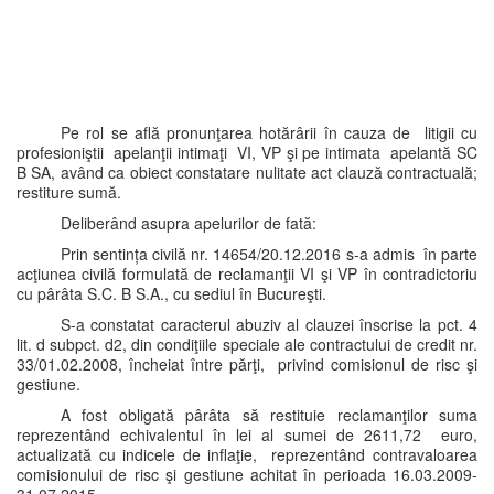
Pe rol se află pronunţarea hotărârii în cauza de litigii cu
profesioniştii apelanţii intimaţi VI, VP şi pe intimata apelantă SC
B SA, având ca obiect constatare nulitate act clauză contractuală;
restiture sumă.
Deliberând asupra apelurilor de fată:
Prin sentința civilă nr. 14654/20.12.2016 s-a admis în parte
acţiunea civilă formulată de reclamanţii VI şi VP în contradictoriu
cu pârâta S.C. B S.A., cu sediul în Bucureşti.
S-a constatat caracterul abuziv al clauzei înscrise la pct. 4
lit. d subpct. d2, din condiţiile speciale ale contractului de credit nr.
33/01.02.2008, încheiat între părţi, privind comisionul de risc şi
gestiune.
A fost obligată pârâta să restituie reclamanţilor suma
reprezentând echivalentul în lei al sumei de 2611,72 euro,
actualizată cu indicele de inflaţie, reprezentând contravaloarea
comisionului de risc şi gestiune achitat în perioada 16.03.2009-