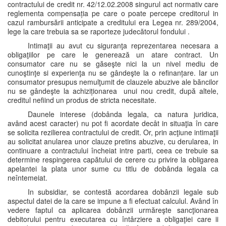
contractului de credit nr. 42/12.02.2008 singurul act normativ care
reglementa compensația pe care o poate percepe creditorul in
cazul rambursării anticipate a creditului era Legea nr. 289/2004,
lege la care trebuia sa se raporteze judecătorul fondului .
Intimaţii au avut cu siguranţa reprezentarea necesara a
obligaţiilor pe care le generează un atare contract. Un
consumator care nu se găseşte nici la un nivel mediu de
cunoştinţe si experienţa nu se gândeşte la o refinanțare. Iar un
consumator presupus nemulţumit de clauzele abuzive ale băncilor
nu se gândeşte la achiziționarea unui nou credit, după altele,
creditul nefiind un produs de stricta necesitate.
Daunele interese (dobânda legala, ca natura juridica,
având acest caracter) nu pot fi acordate decât in situaţia în care
se solicita rezilierea contractului de credit. Or, prin acţiune intimaţii
au solicitat anularea unor clauze pretins abuzive, cu derularea, in
continuare a contractului încheiat intre parti, ceea ce trebuie sa
determine respingerea capătului de cerere cu privire la obligarea
apelantei la plata unor sume cu titlu de dobânda legala ca
neîntemeiat.
In subsidiar, se contestă acordarea dobânzii legale sub
aspectul datei de la care se impune a fi efectuat calculul. Având în
vedere faptul ca aplicarea dobânzii urmăreşte sancţionarea
debitorului pentru executarea cu întârziere a obligaţiei care ii