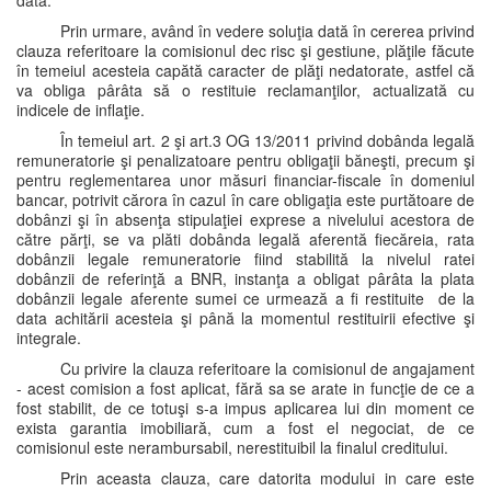
dată.
Prin urmare, având în vedere soluţia dată în cererea privind
clauza referitoare la comisionul dec risc şi gestiune, plăţile făcute
în temeiul acesteia capătă caracter de plăţi nedatorate, astfel că
va obliga pârâta să o restituie reclamanţilor, actualizată cu
indicele de inflaţie.
În temeiul art. 2 şi art.3 OG 13/2011 privind dobânda legală
remuneratorie şi penalizatoare pentru obligaţii băneşti, precum şi
pentru reglementarea unor măsuri financiar-fiscale în domeniul
bancar, potrivit cărora în cazul în care obligaţia este purtătoare de
dobânzi şi în absenţa stipulaţiei exprese a nivelului acestora de
către părţi, se va plăti dobânda legală aferentă fiecăreia, rata
dobânzii legale remuneratorie fiind stabilită la nivelul ratei
dobânzii de referinţă a BNR, instanţa a obligat pârâta la plata
dobânzii legale aferente sumei ce urmează a fi restituite de la
data achitării acesteia şi până la momentul restituirii efective şi
integrale.
Cu privire la clauza referitoare la comisionul de angajament
- acest comision a fost aplicat, fără sa se arate in funcţie de ce a
fost stabilit, de ce totuşi s-a impus aplicarea lui din moment ce
exista garantia imobiliară, cum a fost el negociat, de ce
comisionul este nerambursabil, nerestituibil la finalul creditului.
Prin aceasta clauza, care datorita modului in care este