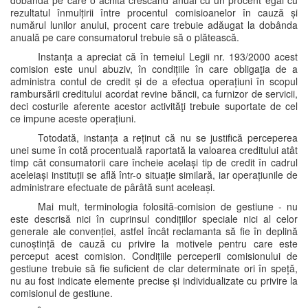
dobânda pe care o achită crescând anual cu un procent egal cu
rezultatul înmulțirii între procentul comisioanelor în cauză și
numărul lunilor anului, procent care trebuie adăugat la dobânda
anuală pe care consumatorul trebuie să o plătească.
Instanța a apreciat că în temeiul Legii nr. 193/2000 acest
comision este unul abuziv, în condițiile în care obligaţia de a
administra contul de credit și de a efectua operațiuni în scopul
rambursării creditului acordat revine băncii, ca furnizor de servicii,
deci costurile aferente acestor activităţi trebuie suportate de cel
ce impune aceste operațiuni.
Totodată, instanța a reținut că nu se justifică perceperea
unei sume în cotă procentuală raportată la valoarea creditului atât
timp cât consumatorii care încheie același tip de credit în cadrul
aceleiași instituții se află într-o situație similară, iar operațiunile de
administrare efectuate de pârâtă sunt aceleași.
Mai mult, terminologia folosită-comision de gestiune - nu
este descrisă nici în cuprinsul condițiilor speciale nici al celor
generale ale convenției, astfel încât reclamanta să fie în deplină
cunoștință de cauză cu privire la motivele pentru care este
perceput acest comision. Condițiile perceperii comisionului de
gestiune trebuie să fie suficient de clar determinate ori în speță,
nu au fost indicate elemente precise și individualizate cu privire la
comisionul de gestiune.