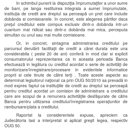
In schimbul punerii la dispoziţia împrumutaţilor a unor sume
de bani, pe langa restituirea integrala a sumei împrumutate,
instituţia de credit are dreptul sa perceapă un pret care include
dobânda si comisioanele. In concret, este alegerea pârtilor daca
preţul creditului este compus exclusiv dintr-o dobânda intr-un
cuantum mai ridicat sau dintr-o dobânda mai mica, perceputa
simultan cu unul sau mai multe comisioane.
Or, in concret, sintagma administrarea creditului pe
parcursul derulării facilitaţii de credit a cărei durata este una
considerabila ( peste 20 de ani) conferă in mod clar si explicit
consumatorului reprezentarea ca in aceasta perioada Banca
efectuează in legătura cu creditul acordat o serie de activităţi de
monitorizare/înregistrare/procesare in evidentele informatice
proprii si cele tinute de către terţi . Toate aceste aspecte au
determinat legiuitorul naţional ca prin OUG 50/2010 sa prevadă in
mod expres faptul ca instituţiile de credit au dreptul sa perceapă
pentru creditul acordat un comision de administrare a creditului
care are scopul de a remunera activităţile desfăşurate de către
Banca pentru utilizarea creditului/înregistrarea operaţiunilor de
rambursare/plata a creditului.
Raportat la considerentele expuse, apreciem ca
Judecătoria Iasi a interpretat si aplicat greşit legea, respectiv
OUG 50.