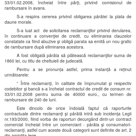
33/01.02.2008, încheiat între părţi, privind comisionul de
rambursare în avans.
S-a respins cererea privind obligarea pârâtei la plata de
daune morale.
S-a luat act de solicitarea reclamanţilor privind derularea,
în continuare a convenţiei de credit, cu eliminarea clauzelor
constatate ca fiind abuzive şi obligă parata sa emită un nou grafic
de rambursare după eliminarea acestora.
A fost obligată pârâta să plătească reclamanţilor suma de
1860 lei, cu titlu de cheltuieli de judecată.
Pentru a se pronunța astfel, prima instanță a reținut
următoarele:
” Între reclamanţi, în calitate de împrumutat şi respectiv
codebitor şi bancă s-a încheiat contractul de credit de consum nr.
33/01.02.2008 pentru suma de 40000 euro., cu termen de
rambursare de 240 de luni.
Este dincolo de orice îndoială faptul că raporturile
contractuale dintre reclamanţi şi pârâtă intră sub incidenţa Legii
nr.193/2000, fiind vorba de raporturi decurgând dintr-un contract
comercial încheiat între un comerciant - pârâta şi consumatori-
reclamanţi, astfel cum aceste două categorii sunt definite de art. 2
din amintita lege.