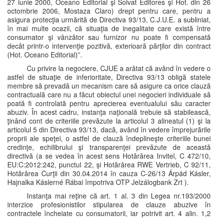
27 iunie 2000, Oceano Editorial şi Solvat Editores şi Hot. din 26
octombrie 2006, Mostaza Claro) drept pentru care, pentru a
asigura protecţia urmărită de Directiva 93/13, C.J.U.E. a subliniat,
în mai multe ocazii, că situaţia de inegalitate care există între
consumator şi vânzător sau furnizor nu poate fi compensată
decât printr-o intervenţie pozitivă, exterioară părţilor din contract
(Hot. Oceano Editorial)”.
Cu privire la negociere, CJUE a arătat că având în vedere o
astfel de situaţie de inferioritate, Directiva 93/13 obligă statele
membre să prevadă un mecanism care să asigure ca orice clauză
contractuală care nu a făcut obiectul unei negocieri individuale să
poată fi controlată pentru aprecierea eventualului său caracter
abuziv. În acest cadru, instanţa naţională trebuie să stabilească,
ţinând cont de criteriile prevăzute la articolul 3 alineatul (1) şi la
articolul 5 din Directiva 93/13, dacă, având în vedere împrejurările
proprii ale speţei, o astfel de clauză îndeplineşte criteriile bunei
credinţe, echilibrului şi transparenţei prevăzute de această
directivă (a se vedea în acest sens Hotărârea Invitel, C 472/10,
EU:C:2012:242, punctul 22, şi Hotărârea RWE Vertrieb, C 92/11,
Hotărârea Curţii din 30.04.2014 în cauza C-26/13 Árpád Kásler,
Hajnalka Káslerné Rábai împotriva OTP Jelzálogbank Zrt ).
Instanţa mai reţine că art. 1 al. 3 din Legea nr.193/2000
interzice profesionistilor stipularea de clauze abuzive în
contractele încheiate cu consumatorii, iar potrivit art. 4 alin. 1,2