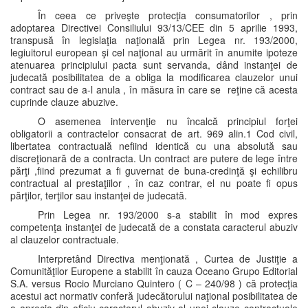
În ceea ce priveşte protecţia consumatorilor , prin
adoptarea Directivei Consiliului 93/13/CEE din 5 aprilie 1993,
transpusă în legislaţia naţională prin Legea nr. 193/2000,
legiuitorul european şi cel naţional au urmărit în anumite ipoteze
atenuarea principiului pacta sunt servanda, dând instanţei de
judecată posibilitatea de a obliga la modificarea clauzelor unui
contract sau de a-l anula , în măsura în care se reţine că acesta
cuprinde clauze abuzive.
O asemenea intervenţie nu încalcă principiul forţei
obligatorii a contractelor consacrat de art. 969 alin.1 Cod civil,
libertatea contractuală nefiind identică cu una absolută sau
discreţionară de a contracta. Un contract are putere de lege între
părţi ,fiind prezumat a fi guvernat de buna-credinţă şi echilibru
contractual al prestaţiilor , în caz contrar, el nu poate fi opus
părţilor, terţilor sau instanţei de judecată.
Prin Legea nr. 193/2000 s-a stabilit în mod expres
competenţa instanţei de judecată de a constata caracterul abuziv
al clauzelor contractuale.
Interpretând Directiva menţionată , Curtea de Justiţie a
Comunităţilor Europene a stabilit în cauza Oceano Grupo Editorial
S.A. versus Rocio Murciano Quintero ( C – 240/98 ) că protecţia
acestui act normativ conferă judecătorului naţional posibilitatea de