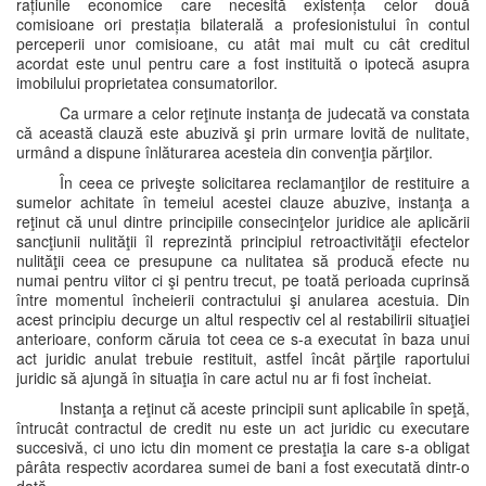
rațiunile economice care necesită existența celor două
comisioane ori prestația bilaterală a profesionistului în contul
perceperii unor comisioane, cu atât mai mult cu cât creditul
acordat este unul pentru care a fost instituită o ipotecă asupra
imobilului proprietatea consumatorilor.
Ca urmare a celor reţinute instanţa de judecată va constata
că această clauză este abuzivă şi prin urmare lovită de nulitate,
urmând a dispune înlăturarea acesteia din convenţia părţilor.
În ceea ce priveşte solicitarea reclamanţilor de restituire a
sumelor achitate în temeiul acestei clauze abuzive, instanţa a
reţinut că unul dintre principiile consecinţelor juridice ale aplicării
sancţiunii nulităţii îl reprezintă principiul retroactivităţii efectelor
nulităţii ceea ce presupune ca nulitatea să producă efecte nu
numai pentru viitor ci şi pentru trecut, pe toată perioada cuprinsă
între momentul încheierii contractului şi anularea acestuia. Din
acest principiu decurge un altul respectiv cel al restabilirii situaţiei
anterioare, conform căruia tot ceea ce s-a executat în baza unui
act juridic anulat trebuie restituit, astfel încât părţile raportului
juridic să ajungă în situaţia în care actul nu ar fi fost încheiat.
Instanţa a reţinut că aceste principii sunt aplicabile în speţă,
întrucât contractul de credit nu este un act juridic cu executare
succesivă, ci uno ictu din moment ce prestaţia la care s-a obligat
pârâta respectiv acordarea sumei de bani a fost executată dintr-o