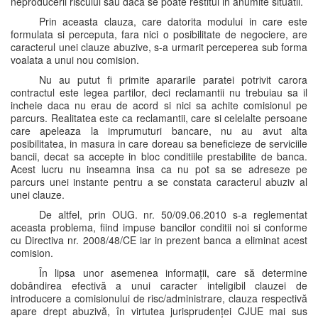
neproducerii riscului sau daca se poate restitui in anumite situatii.
Prin aceasta clauza, care datorita modului in care este
formulata si perceputa, fara nici o posibilitate de negociere, are
caracterul unei clauze abuzive, s-a urmarit perceperea sub forma
voalata a unui nou comision.
Nu au putut fi primite apararile paratei potrivit carora
contractul este legea partilor, deci reclamantii nu trebuiau sa il
incheie daca nu erau de acord si nici sa achite comisionul pe
parcurs. Realitatea este ca reclamantii, care si celelalte persoane
care apeleaza la imprumuturi bancare, nu au avut alta
posibilitatea, in masura in care doreau sa beneficieze de serviciile
bancii, decat sa accepte in bloc conditiile prestabilite de banca.
Acest lucru nu inseamna insa ca nu pot sa se adreseze pe
parcurs unei instante pentru a se constata caracterul abuziv al
unei clauze.
De altfel, prin OUG. nr. 50/09.06.2010 s-a reglementat
aceasta problema, fiind impuse bancilor conditii noi si conforme
cu Directiva nr. 2008/48/CE iar in prezent banca a eliminat acest
comision.
În lipsa unor asemenea informații, care să determine
dobândirea efectivă a unui caracter inteligibil clauzei de
introducere a comisionului de risc/administrare, clauza respectivă
apare drept abuzivă, în virtutea jurisprudenței CJUE mai sus