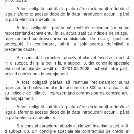
31.07.2015.
A fost obligată pârâta la plata către reclamanţi a dobânzii
legale aferente acestui debit de la data introducerii acţiunii, până
la plata efectivă a debitului.
A fost obligată pârâta să restituie reclamanţilor suma
reprezentând echivalentul în lei, actualizată cu indicele de inflaţie,
reprezentând contravaloarea comisionului de risc şi gestiune
percepută în continuare, până la soluţionarea definitivă a
prezentei cauze.
S-a constatat caracterul abuziv al clauzei înscrise la pct. 4
lit. d subpct. d1 şi la pct. 1 lit. a subpct. 3, din condiţiile speciale
ale contractului de credit nr. 33/01.02.2008, încheiat între părţi,
privind comisionul de angajament.
A fost obligată pârâta să restituie reclamanţilor suma
reprezentând echivalentul în lei al sumei de 800 euro, actualizată
cu indicele de inflaţie, reprezentând contravaloarea comisionului
de angajament.
A fost obligată pârâta la plata către reclamanţi a dobânzii
legale aferente acestui debit de la data introducerii acţiunii, până
la plata efectivă a debitului.
S-a constat caracterul abuziv al clauzei înscrise la pct. 4 lit.
d subpct. d3, din condiţiile speciale ale contractului de credit nr.