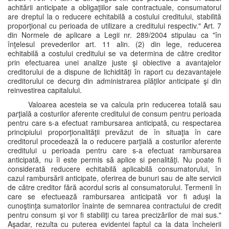
achitării anticipate a obligaţiilor sale contractuale, consumatorul
are dreptul la o reducere echitabilă a costului creditului, stabilită
proporţional cu perioada de utilizare a creditului respectiv." Art. 7
din Normele de aplicare a Legii nr. 289/2004 stipulau ca "în
înţelesul prevederilor art. 11 alin. (2) din lege, reducerea
echitabilă a costului creditului se va determina de către creditor
prin efectuarea unei analize juste şi obiective a avantajelor
creditorului de a dispune de lichidităţi în raport cu dezavantajele
creditorului ce decurg din administrarea plăţilor anticipate şi din
reinvestirea capitalului.
Valoarea acesteia se va calcula prin reducerea totală sau
parţială a costurilor aferente creditului de consum pentru perioada
pentru care s-a efectuat rambursarea anticipată, cu respectarea
principiului proporţionalităţii prevăzut de în situaţia în care
creditorul procedează la o reducere parţială a costurilor aferente
creditului u perioada pentru care s-a efectuat rambursarea
anticipată, nu îi este permis să aplice si penalităţi. Nu poate fi
considerată reducere echitabilă aplicabilă consumatorului, în
cazul rambursării anticipate, oferirea de bunuri sau de alte servicii
de către creditor fără acordul scris al consumatorului. Termenii în
care se efectuează rambursarea anticipată vor fi aduşi la
cunoştinţa sumatorilor înainte de semnarea contractului de credit
pentru consum şi vor fi stabiliţi cu tarea precizărilor de mai sus."
Aşadar, rezulta cu puterea evidentei faptul ca la data încheierii