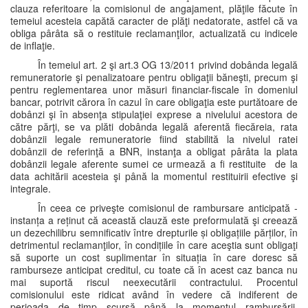
clauza referitoare la comisionul de angajament, plăţile făcute în
temeiul acesteia capătă caracter de plăţi nedatorate, astfel că va
obliga pârâta să o restituie reclamanţilor, actualizată cu indicele
de inflaţie.
În temeiul art. 2 şi art.3 OG 13/2011 privind dobânda legală
remuneratorie şi penalizatoare pentru obligaţii băneşti, precum şi
pentru reglementarea unor măsuri financiar-fiscale în domeniul
bancar, potrivit cărora în cazul în care obligaţia este purtătoare de
dobânzi şi în absenţa stipulaţiei exprese a nivelului acestora de
către părţi, se va plăti dobânda legală aferentă fiecăreia, rata
dobânzii legale remuneratorie fiind stabilită la nivelul ratei
dobânzii de referinţă a BNR, instanţa a obligat pârâta la plata
dobânzii legale aferente sumei ce urmează a fi restituite de la
data achitării acesteia şi până la momentul restituirii efective şi
integrale.
În ceea ce priveşte comisionul de rambursare anticipată -
instanța a reținut că această clauză este preformulată şi creează
un dezechilibru semnificativ între drepturile și obligațiile părților, în
detrimentul reclamanţilor, în condițiile în care aceştia sunt obligaţi
să suporte un cost suplimentar în situația în care doresc să
ramburseze anticipat creditul, cu toate că în acest caz banca nu
mai suportă riscul neexecutării contractului. Procentul
comisionului este ridicat având în vedere că indiferent de
perioada de timp scursă până la momentul rambursării,