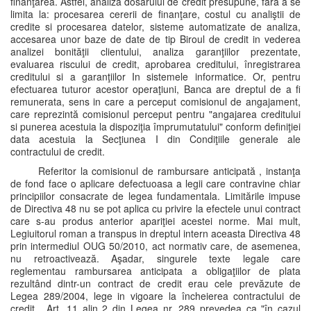
finanţarea. Astfel, analiza dosarului de credit presupune, fără a se
limita la: procesarea cererii de finanţare, costul cu analiştii de
credite si procesarea datelor, sisteme automatizate de analiza,
accesarea unor baze de date de tip Biroul de credit in vederea
analizei bonităţii clientului, analiza garanţiilor prezentate,
evaluarea riscului de credit, aprobarea creditului, înregistrarea
creditului si a garanţiilor In sistemele informatice. Or, pentru
efectuarea tuturor acestor operaţiuni, Banca are dreptul de a fi
remunerata, sens in care a perceput comisionul de angajament,
care reprezintă comisionul perceput pentru "angajarea creditului
si punerea acestuia la dispoziţia împrumutatului" conform definiţiei
data acestuia la Secţiunea I din Condiţiile generale ale
contractului de credit.
Referitor la comisionul de rambursare anticipată , instanţa
de fond face o aplicare defectuoasa a legii care contravine chiar
principiilor consacrate de legea fundamentala. Limitările impuse
de Directiva 48 nu se pot aplica cu privire la efectele unui contract
care s-au produs anterior apariţiei acestei norme. Mai mult,
Legiuitorul roman a transpus in dreptul intern aceasta Directiva 48
prin intermediul OUG 50/2010, act normativ care, de asemenea,
nu retroactivează. Aşadar, singurele texte legale care
reglementau rambursarea anticipata a obligaţiilor de plata
rezultând dintr-un contract de credit erau cele prevăzute de
Legea 289/2004, lege in vigoare la încheierea contractului de
credit . Art. 11 alin 2 din Legea nr. 289 prevedea ca "în cazul