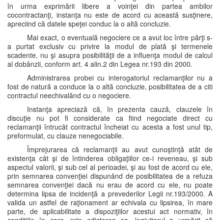
în urma exprimării libere a voinţei din partea ambilor
cocontractanţi, instanţa nu este de acord cu această susţinere,
apreciind că datele speţei conduc la o altă concluzie.
Mai exact, o eventuală negociere ce a avut loc între părţi s-
a purtat exclusiv cu privire la modul de plată şi termenele
scadente, nu şi asupra posibilităţii de a influenţa modul de calcul
al dobânzii, conform art. 4 alin.2 din Legea nr.193 din 2000.
Administrarea probei cu interogatoriul reclamanţilor nu a
fost de natură a conduce la o altă concluzie, posibilitatea de a citi
contractul neechivalând cu o negociere.
Instanţa apreciază că, în prezenta cauză, clauzele în
discuţie nu pot fi considerate ca fiind negociate direct cu
reclamanţii întrucât contractul încheiat cu acesta a fost unul tip,
preformulat, cu clauze nenegociabile.
Împrejurarea că reclamanţii au avut cunoştinţă atât de
existenţa cât şi de întinderea obligaţiilor ce-i reveneau, şi sub
aspectul valorii, şi sub cel al perioadei, şi au fost de acord cu ele,
prin semnarea convenţiei dispunând de posibilitatea de a refuza
semnarea convenţiei dacă nu erau de acord cu ele, nu poate
determina lipsa de incidenţă a prevederilor Legii nr.193/2000. A
valida un astfel de raţionament ar echivala cu lipsirea, în mare
parte, de aplicabilitate a dispoziţiilor acestui act normativ, în