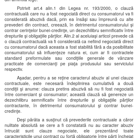
Potrivit art.4 alin.1 din Legea nr. 193/2000, o clauză
contractuală care nu a fost negociată direct cu consumatorul va fi
considerată abuzivă dacă, prin ea însăşi sau împreună cu alte
prevederi din contract, creează, în detrimentul consumatorului şi
contrar cerinţelor bunei-credinţe, un dezechilibru semnificativ între
drepturile şi obligaţiile părţilor. Alin.2 al aceluiaşi articol prevede că
o clauză contractuală va fi considerată ca nefiind negociată direct
cu consumatorul dacă aceasta a fost stabilită fără a da posibilitate
consumatorului să influenţeze natura ei, cum ar fi contractele
standard preformulate sau condiţiile generale de vânzare
practicate de comercianţi pe piaţa produsului sau serviciului
respectiv.
Aşadar, pentru a se reţine caracterul abuziv al unei clauze
contractuale, este necesară îndeplinirea cumulativă a două
condiţii şi anume: clauza pretins abuzivă să nu fi fost negociată
între comerciant şi consumator; această clauză să genereze un
dezechilibru semnificativ între drepturile şi obligaţiile părţilor
contractante, în detrimentul consumatorului şi contrar bunei-
credinţe.
Deşi pârâta a susţinut că prevederile contractuale a căror
nulitate absolută se cere a fi constatată nu au caracter abuziv
întrucât sunt clauze negociate, ele prezentând toate
caracteristicile unui contract cu forţă obligatorie între părţi încheiat