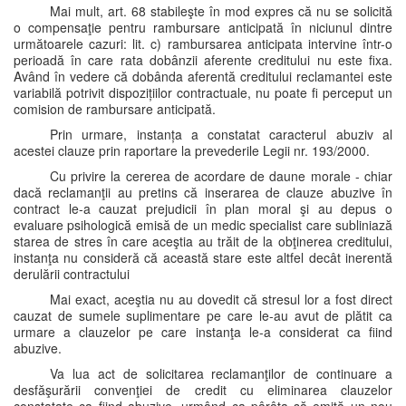
Mai mult, art. 68 stabileşte în mod expres că nu se solicită
o compensaţie pentru rambursare anticipată în niciunul dintre
următoarele cazuri: lit. c) rambursarea anticipata intervine într-o
perioadă în care rata dobânzii aferente creditului nu este fixa.
Având în vedere că dobânda aferentă creditului reclamantei este
variabilă potrivit dispozițiilor contractuale, nu poate fi perceput un
comision de rambursare anticipată.
Prin urmare, instanța a constatat caracterul abuziv al
acestei clauze prin raportare la prevederile Legii nr. 193/2000.
Cu privire la cererea de acordare de daune morale - chiar
dacă reclamanţii au pretins că inserarea de clauze abuzive în
contract le-a cauzat prejudicii în plan moral şi au depus o
evaluare psihologică emisă de un medic specialist care subliniază
starea de stres în care aceştia au trăit de la obţinerea creditului,
instanţa nu consideră că această stare este altfel decât inerentă
derulării contractului
Mai exact, aceştia nu au dovedit că stresul lor a fost direct
cauzat de sumele suplimentare pe care le-au avut de plătit ca
urmare a clauzelor pe care instanţa le-a considerat ca fiind
abuzive.
Va lua act de solicitarea reclamanţilor de continuare a
desfăşurării convenţiei de credit cu eliminarea clauzelor