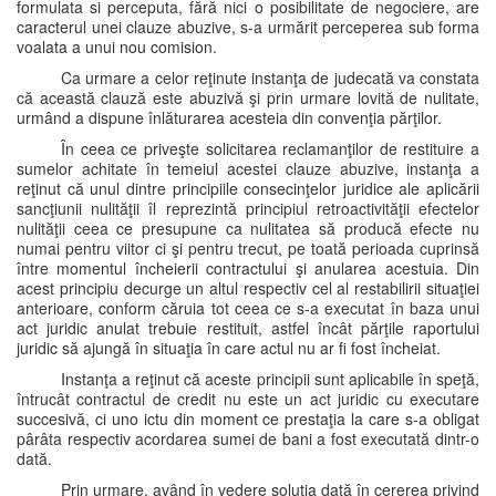
formulata si perceputa, fără nici o posibilitate de negociere, are
caracterul unei clauze abuzive, s-a urmărit perceperea sub forma
voalata a unui nou comision.
Ca urmare a celor reţinute instanţa de judecată va constata
că această clauză este abuzivă şi prin urmare lovită de nulitate,
urmând a dispune înlăturarea acesteia din convenţia părţilor.
În ceea ce priveşte solicitarea reclamanţilor de restituire a
sumelor achitate în temeiul acestei clauze abuzive, instanţa a
reţinut că unul dintre principiile consecinţelor juridice ale aplicării
sancţiunii nulităţii îl reprezintă principiul retroactivităţii efectelor
nulităţii ceea ce presupune ca nulitatea să producă efecte nu
numai pentru viitor ci şi pentru trecut, pe toată perioada cuprinsă
între momentul încheierii contractului şi anularea acestuia. Din
acest principiu decurge un altul respectiv cel al restabilirii situaţiei
anterioare, conform căruia tot ceea ce s-a executat în baza unui
act juridic anulat trebuie restituit, astfel încât părţile raportului
juridic să ajungă în situaţia în care actul nu ar fi fost încheiat.
Instanţa a reţinut că aceste principii sunt aplicabile în speţă,
întrucât contractul de credit nu este un act juridic cu executare
succesivă, ci uno ictu din moment ce prestaţia la care s-a obligat
pârâta respectiv acordarea sumei de bani a fost executată dintr-o
dată.
Prin urmare, având în vedere soluţia dată în cererea privind