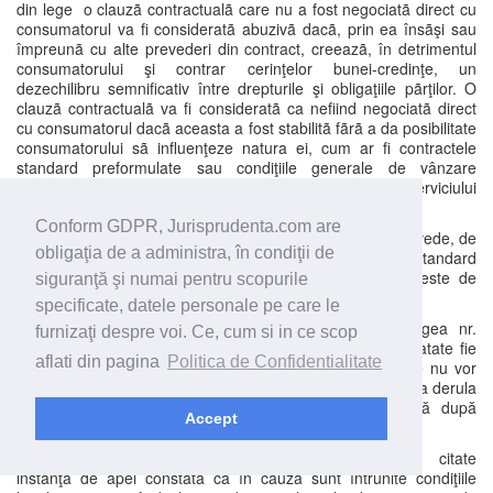
din lege o clauzã contractualã care nu a fost negociatã direct cu
consumatorul va fi consideratã abuzivã dacã, prin ea însãşi sau
împreunã cu alte prevederi din contract, creeazã, în detrimentul
consumatorului şi contrar cerinţelor bunei-credinţe, un
dezechilibru semnificativ între drepturile şi obligaţiile pãrţilor. O
clauzã contractualã va fi consideratã ca nefiind negociatã direct
cu consumatorul dacã aceasta a fost stabilitã fãrã a da posibilitate
consumatorului sã influenţeze natura ei, cum ar fi contractele
standard preformulate sau condiţiile generale de vânzare
practicate de comercianţi pe piaţa produsului sau serviciului
respectiv.
Conform GDPR, Jurisprudenta.com are
Art. 4 alin. 3 teza finală din Legea nr. 193/2000 prevede, de
obligaţia de a administra, în condiţii de
asemenea, că dacã un profesionist pretinde cã o clauzã standard
preformulatã a fost negociatã direct cu consumatorul, este de
siguranţă şi numai pentru scopurile
datoria lui sã prezinte probe în acest sens.
specificate, datele personale pe care le
Instanţa mai constată că potrivit art. 6 din Legea nr.
furnizaţi despre voi. Ce, cum si in ce scop
193/2000 clauzele abuzive cuprinse în contract şi constatate fie
aflati din pagina
Politica de Confidentialitate
personal, fie prin intermediul organelor abilitate prin lege nu vor
produce efecte asupra consumatorului, iar contractul se va derula
în continuare, cu acordul consumatorului, numai dacă după
Accept
eliminarea acestora mai poate continua.
In raport de considerentele expuse şi dispozițiile citate
instanţa de apel constată că în cauză sunt întrunite condiţiile