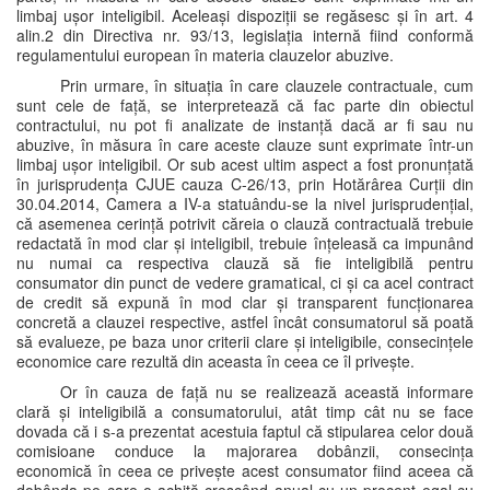
limbaj ușor inteligibil. Aceleași dispoziții se regăsesc și în art. 4
alin.2 din Directiva nr. 93/13, legislația internă fiind conformă
regulamentului european în materia clauzelor abuzive.
Prin urmare, în situația în care clauzele contractuale, cum
sunt cele de față, se interpretează că fac parte din obiectul
contractului, nu pot fi analizate de instanță dacă ar fi sau nu
abuzive, în măsura în care aceste clauze sunt exprimate într-un
limbaj ușor inteligibil. Or sub acest ultim aspect a fost pronunțată
în jurisprudența CJUE cauza C-26/13, prin Hotărârea Curții din
30.04.2014, Camera a IV-a statuându-se la nivel jurisprudențial,
că asemenea cerință potrivit căreia o clauză contractuală trebuie
redactată în mod clar și inteligibil, trebuie înțeleasă ca impunând
nu numai ca respectiva clauză să fie inteligibilă pentru
consumator din punct de vedere gramatical, ci și ca acel contract
de credit să expună în mod clar și transparent funcționarea
concretă a clauzei respective, astfel încât consumatorul să poată
să evalueze, pe baza unor criterii clare și inteligibile, consecințele
economice care rezultă din aceasta în ceea ce îl privește.
Or în cauza de față nu se realizează această informare
clară și inteligibilă a consumatorului, atât timp cât nu se face
dovada că i s-a prezentat acestuia faptul că stipularea celor două
comisioane conduce la majorarea dobânzii, consecința
economică în ceea ce privește acest consumator fiind aceea că