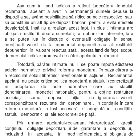
Așa cum în mod judicios a reținut judecătorul fondului,
reclamantul apelant a avut in permanență sumele depuse la
dispoziția sa, având posibilitatea să ridice sumele respective sau
să constituie un alt tip de depozit bancar pentru a evita efectele
devalorizării, însă nu a realizat acest fapt. In plus , intimata are
obligația restituirii doar a sumelor și a dobânzilor aferente, fără
a se putea lua în discuție o eventuală obligație în sensul
menținerii valorii de la momentul depunerii sau al restituirii
depunerilor în valoare reactualizată , acesta fiind de fapt scopul
demersului judiciar promovat de către apelantul reclamant .
Totodată, pârâtei intimate nu i se poate imputa edictarea
actelor normative privind reforma monetara, în baza cărora s-
a recalculat soldul libretelor menționate in acțiune. Reclamantul
apelant nu poate critica politica monetară a statului (concretizată
în adoptarea de acte normative care au stabilit
denominarea monedei naționale), pentru a obține restituirea
aceleiași sume depuse inițial, cu ignorarea valorii
corespunzătoare rezultate din denominare , în condițiile în care
reforma monetară a fost necesară si adoptată în condițiile
statului democratic și ale economiei de piață.
Prin urmare, apelantul-reclamant interpretează greșit
conținutul obligației depozitarului de garantare a depozitului,
incluzând în aceasta, în mod neîntemeiat, și obligația de