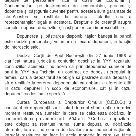
depuse de persoanele fizice la Casa de Economii şi
Consemnaţiuni pe instrumente de economisire, precum şi
dobânzile şi câştigurile cuvenite pentru acestea sunt garantate de
stat.Acestea se restituie la cererea titularilor sau a
reprezentanţilor legali ai acestora. Drepturile de creanţă asupra
sumelor depuse, dobânzilor şi câştigurilor sunt imprescriptibile.
Depunerea şi păstrarea disponibilităţilor băneşti la bancă
este decizie personală şi voluntară a fiecărui deponent, în funcţie
de interesele sale.
Decizia Curţii de Apel Bucureşti din 27 iunie 1996 a
clarificat natura juridică a conturilor deschise la YYY, rezultatul
concluziilor acesteia fiind acela că prin depunerea sumelor de
bani la YYY s-a încheiat un contract de depozit neregulat în
temeiul căruia depozitarul se obligă să păstreze suma depusă şi
să o restituie la cererea deponentului cu dobânzile aferente atât
în cazul depunerii în scop de economisire, cât şi în cazul
depunerii cu destinaţie specială.
Curtea Europeană a Drepturilor Omului (C.E.D.O.) a
constatat că deponenţii sunt titulari de cont şi pot obţine în orice
moment restituirea sumelor, la care se calculează dobânzi. în
conformitate cu prevederile art. 1604 alin. 2 Cod civil, depozitarul
este obligat să restituie numai suma depusă cu dobânzile
aferente, fără a ţine seama de devalorizarea monedei naţionale
întrucât restituirea se face în acele monede în care s-a făcut