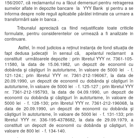
156/2007, că reclamantul nu a făcut demersuri pentru retragerea
sumelor aflate in depozite bancare la YYY Bank și pentru a se
informa despre noile reguli aplicabile pârâtei intimate ca urmare a
transformării sale in banca .
Tribunalul apreciază ca fiind nejustificate toate criticile
formulate, pentru considerentelor ce urmează a fi analizate in
continuare.
Astfel, în mod judicios a reținut instanța de fond situația de
fapt dedusa judecații în sensul că, apelantul reclamant a
constituit următoarele depozite : prin libretul YYY nr. 7361-105-
11580, la data de 15.06.1982, un depozit de economii cu
dobânda şi câștiguri în autoturisme, în valoare de 5000 lei - f.
121-124.; prin libretul YYY nr. 7361-212-196067, la data de
20.09.1990, un depozit de economii cu dobânda şi câștiguri în
autoturisme, în valoare de 5000 lei - f. 125-127 ; prin libretul YYY
nr. 7361-212-195793, la data de 04.09.1990, un depozit de
economii cu dobânda şi câștiguri în autoturisme, în valoare de
5000 lei - f. 128-130; prin libretul YYY nr. 7361-212-196068, la
data de 20.09.1990, un depozit de economii cu dobânda şi
câștiguri în autoturisme, în valoare de 5000 lei - f. 131-133; prin
libretul YYY nr. 336-195-4378682, la data de 29.09.1979, a
constituit un depozit de economii cu dobânda şi câștiguri, în
valoare de 800 lei - f. 134-140.