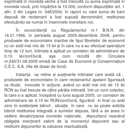
exprimată în moneda veche a fost înlocuită cu suma exprimată în
moneda nouă, prin împărțire la 10.000, conform dispozițiilor art. 1
alin. 2 din Legea nr. 348/2004, în raport cu care suma de bani
depusă de reclamant a fost supusă denominării, restituirea
efectuându-se numai în însemnele monetare noi.
În concordanță cu Regulamentul nr.1 B.N.R. din
16.01.1996, în perioada august 2005-decembrie 2008, pentru
produsele de economisire inactive de tipul libretelor de economii
cu un sold mai mic de 15 lei și în care nu s-au efectuat operațiuni
timp de 12 luni, intimata a aplicat un comision de administrare de
0,10 lei/cont/lună, așa cum rezultă din Circulara
nr.240/31.08.2005 emisă de Casa de Economii și Consemnațiuni
C.E.C. S.A. (fila 46 dosar de fond).
Instanța va retine si susținerile intimatei care arată că ,
produsele de economisire în care reclamantul apelant figurează
ca titular, invocate în acțiune, având un sold mai mic de 15 lei
RON au fost trecute de către pârâta intimată într-un cont colector,
la care s-a aplicat, începând cu luna august 2005, un comision de
administrare de 0,10 lei RON/cont/lună, figurând in final cu sold
zero în evidențele băncii , situație în care nu se poate solicita
băncii restituirea integrală a sumelor depuse, fără a se avea în
vedere devalorizarea monedei naționale, depozitarul neavând
obligația menținerii valorii de la momentul depunerii sau al
restituirii depunerilor la valoarea reactualizată.