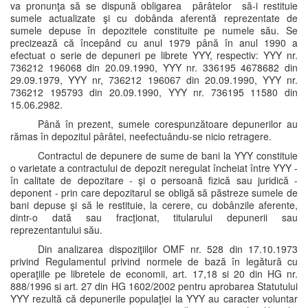
va pronunţa să se dispună obligarea pârâtelor să-i restituie
sumele actualizate şi cu dobânda aferentă reprezentate de
sumele depuse în depozitele constituite pe numele său. Se
precizează că începând cu anul 1979 până în anul 1990 a
efectuat o serie de depuneri pe librete YYY, respectiv: YYY nr.
736212 196068 din 20.09.1990, YYY nr. 336195 4678682 din
29.09.1979, YYY nr, 736212 196067 din 20.09.1990, YYY nr.
736212 195793 din 20.09.1990, YYY nr. 736195 11580 din
15.06.2982.
Până în prezent, sumele corespunzătoare depunerilor au
rămas în depozitul pârâtei, neefectuându-se nicio retragere.
Contractul de depunere de sume de bani la YYY constituie
o varietate a contractului de depozit neregulat încheiat între YYY -
în calitate de depozitare - şi o persoană fizică sau juridică -
deponent - prin care depozitarul se obligă să păstreze sumele de
bani depuse şi să le restituie, la cerere, cu dobânzile aferente,
dintr-o dată sau fracţionat, titularului depunerii sau
reprezentantului său.
Din analizarea dispoziţiilor OMF nr. 528 din 17.10.1973
privind Regulamentul privind normele de bază în legătură cu
operaţiile pe libretele de economii, art. 17,18 si 20 din HG nr.
888/1996 si art. 27 din HG 1602/2002 pentru aprobarea Statutului
YYY rezultă că depunerile populaţiei la YYY au caracter voluntar