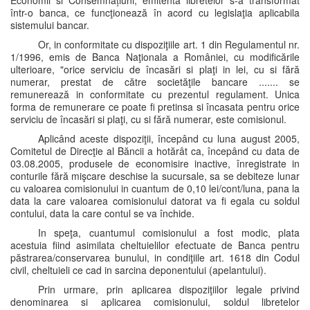
Economii si Consemnațiuni, emitenta libretelor s-a transformat
într-o banca, ce funcţionează în acord cu legislaţia aplicabila
sistemului bancar.
Or, in conformitate cu dispoziţiile art. 1 din Regulamentul nr.
1/1996, emis de Banca Naţionala a României, cu modificările
ulterioare, "orice serviciu de încasări si plaţi in lei, cu si fără
numerar, prestat de către societăţile bancare ....... se
remunerează in conformitate cu prezentul regulament. Unica
forma de remunerare ce poate fi pretinsa si încasata pentru orice
serviciu de încasări si plaţi, cu si fără numerar, este comisionul.
Aplicând aceste dispoziţii, începând cu luna august 2005,
Comitetul de Direcţie al Băncii a hotărât ca, începând cu data de
03.08.2005, produsele de economisire inactive, înregistrate in
conturile fără mişcare deschise la sucursale, sa se debiteze lunar
cu valoarea comisionului in cuantum de 0,10 lei/cont/luna, pana la
data la care valoarea comisionului datorat va fi egala cu soldul
contului, data la care contul se va închide.
In speţa, cuantumul comisionului a fost modic, plata
acestuia fiind asimilata cheltuielilor efectuate de Banca pentru
păstrarea/conservarea bunului, in condiţiile art. 1618 din Codul
civil, cheltuieli ce cad in sarcina deponentului (apelantului).
Prin urmare, prin aplicarea dispoziţiilor legale privind
denominarea si aplicarea comisionului, soldul libretelor