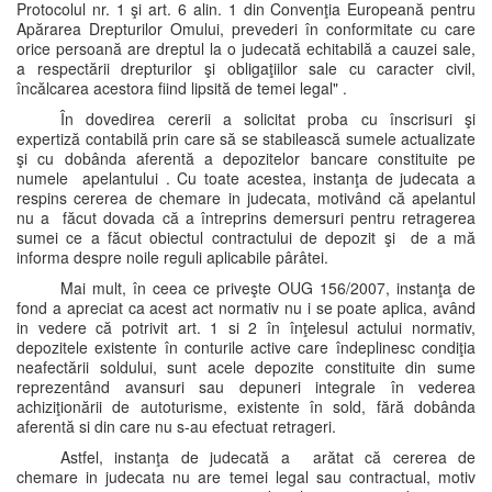
Protocolul nr. 1 şi art. 6 alin. 1 din Convenţia Europeană pentru
Apărarea Drepturilor Omului, prevederi în conformitate cu care
orice persoană are dreptul la o judecată echitabilă a cauzei sale,
a respectării drepturilor şi obligaţiilor sale cu caracter civil,
încălcarea acestora fiind lipsită de temei legal" .
În dovedirea cererii a solicitat proba cu înscrisuri şi
expertiză contabilă prin care să se stabilească sumele actualizate
şi cu dobânda aferentă a depozitelor bancare constituite pe
numele apelantului . Cu toate acestea, instanţa de judecata a
respins cererea de chemare in judecata, motivând că apelantul
nu a făcut dovada că a întreprins demersuri pentru retragerea
sumei ce a făcut obiectul contractului de depozit şi de a mă
informa despre noile reguli aplicabile pârâtei.
Mai mult, în ceea ce priveşte OUG 156/2007, instanţa de
fond a apreciat ca acest act normativ nu i se poate aplica, având
in vedere că potrivit art. 1 si 2 în înţelesul actului normativ,
depozitele existente în conturile active care îndeplinesc condiţia
neafectării soldului, sunt acele depozite constituite din sume
reprezentând avansuri sau depuneri integrale în vederea
achiziţionării de autoturisme, existente în sold, fără dobânda
aferentă si din care nu s-au efectuat retrageri.
Astfel, instanţa de judecată a arătat că cererea de
chemare in judecata nu are temei legal sau contractual, motiv