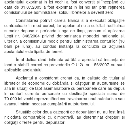
apelantului exprimat in lei vechi a fost convertit si începând cu
data de 01.07.2005 a fost exprimat in lei noi iar, prin reţinerea
comisionului de administrare, soldul libretelor a devenit zero.
Constatarea potrivit căreia Banca si-a executat obligaţiile
contractuale in mod corect, iar apelantul nu a solicitat restituirea
sumelor depuse o perioada lunga de timp, precum si aplicarea
Legii nr. 348/2004 privind denominarea monedei naţionale si,
ulterior, a comisionului modic pentru administrarea conturilor (10
bani pe luna), au condus instanţa la concluzia ca acţiunea
apelantului este lipsita de temei.
În al doilea rând, intimata-pârâtă a apreciat că instanţa de
fond a stabilit corect ca prevederile O.U.G. nr. 156/2007 nu sunt
aplicabile apelantului.
Apelantul a considerat eronat ca, in calitate de titular al
libretelor de economii cu dobânda si câştiguri in autoturisme se
afla in situaţii de fapt asemănătoare cu persoanele care au depus
in conturi curente personale cu destinaţie speciala suma de
70.000 lei vechi reprezentând contravaloarea unui autoturism sau
avansul minim necesar cumpărării autoturismului.
Situaţiile celor doua categorii de depunători nu au fost însă
niciodată comparabile ci, dimpotrivă, au determinat drepturi si
obligaţii diferite pentru depunători.