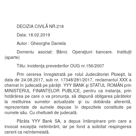
DECIZIA CIVILĂ NR.218
Data: 18.02.2019
Autor : Gheorghe Daniela
Domeniu asociat: Bănci. Operaţiuni bancare. Instituţii
(sparte)
Titlu: incidenţa prevederilor OUG nr.156/2007
Prin cererea înregistrată pe rolul Judecătoriei Ploieşti, la
data de 24.08.2017, sub nr. 17348/281/2017, reclamantul XXX a
chemat în judecată pe pârâţii YYY BANK şi STATUL ROMÂN prin
MINISTERUL FINANTELOR PUBLICE, pentru ca instanţa, prin
hotărârea pe care o va pronunţa, să dispună obligarea pârâtelor
la restituirea sumelor actualizate şi cu dobânda aferentă,
reprezentate de sumele depuse în depozitele constituite pe
numele său. Cu cheltuieli de judecată.
Pârâta YYY Bank SA, a depus întâmpinare prin care a
invocat excepția netimbrării, iar pe fond a solicitat respingerea
cererii ca neîntemeiată.