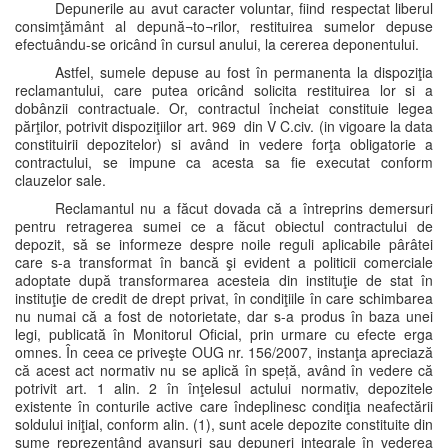
Depunerile au avut caracter voluntar, fiind respectat liberul
consimţământ al depună¬to¬rilor, restituirea sumelor depuse
efectuându-se oricând în cursul anului, la cererea deponentului.
Astfel, sumele depuse au fost în permanenta la dispoziţia
reclamantului, care putea oricând solicita restituirea lor si a
dobânzii contractuale. Or, contractul încheiat constituie legea
părţilor, potrivit dispoziţiilor art. 969 din V C.civ. (in vigoare la data
constituirii depozitelor) si având in vedere forţa obligatorie a
contractului, se impune ca acesta sa fie executat conform
clauzelor sale.
Reclamantul nu a făcut dovada că a întreprins demersuri
pentru retragerea sumei ce a făcut obiectul contractului de
depozit, să se informeze despre noile reguli aplicabile pârâtei
care s-a transformat în bancă şi evident a politicii comerciale
adoptate după transformarea acesteia din instituţie de stat în
instituţie de credit de drept privat, în condiţiile în care schimbarea
nu numai că a fost de notorietate, dar s-a produs în baza unei
legi, publicată în Monitorul Oficial, prin urmare cu efecte erga
omnes. În ceea ce priveşte OUG nr. 156/2007, instanţa apreciază
că acest act normativ nu se aplică în speță, având în vedere că
potrivit art. 1 alin. 2 în înţelesul actului normativ, depozitele
existente în conturile active care îndeplinesc condiţia neafectării
soldului iniţial, conform alin. (1), sunt acele depozite constituite din
sume reprezentând avansuri sau depuneri integrale în vederea