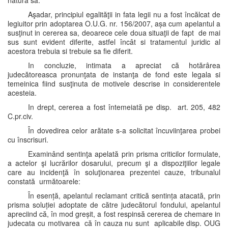
natura sa.
Aşadar, principiul egalităţii in fata legii nu a fost încălcat de
legiuitor prin adoptarea O.U.G. nr. 156/2007, așa cum apelantul a
susţinut in cererea sa, deoarece cele doua situaţii de fapt de mai
sus sunt evident diferite, astfel încât si tratamentul juridic al
acestora trebuia si trebuie sa fie diferit.
In concluzie, intimata a apreciat că hotărârea
judecătoreasca pronunţata de instanţa de fond este legala si
temeinica fiind susţinuta de motivele descrise in considerentele
acesteia.
In drept, cererea a fost întemeiată pe disp. art. 205, 482
C.pr.civ.
În dovedirea celor arătate s-a solicitat încuviinţarea probei
cu înscrisuri.
Examinând sentinţa apelată prin prisma criticilor formulate,
a actelor şi lucrărilor dosarului, precum şi a dispoziţiilor legale
care au incidenţă în soluţionarea prezentei cauze, tribunalul
constată următoarele:
În esență, apelantul reclamant critică sentința atacată, prin
prisma soluției adoptate de către judecătorul fondului, apelantul
apreciind că, în mod greșit, a fost respinsă cererea de chemare in
judecata cu motivarea că în cauza nu sunt aplicabile disp. OUG