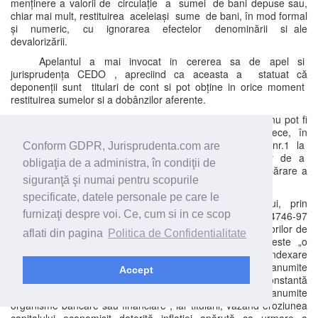
menținere a valorii de circulație a sumei de bani depuse sau,
chiar mai mult, restituirea aceleiași sume de bani, în mod formal
și numeric, cu ignorarea efectelor denominării si ale
devalorizării.
Apelantul a mai invocat in cererea sa de apel si
jurisprudența CEDO , apreciind ca aceasta a statuat că
deponenții sunt titulari de cont si pot obține in orice moment
restituirea sumelor si a dobânzilor aferente.
Or , Tribunalul constată că nici aceste argumente nu pot fi
avute in vedere in sensul dorit de apelant deoarece, în
jurisprudența CEDO, s-a apreciat că art.1 din Protocolul nr.1 la
Conform GDPR, Jurisprudenta.com are
convenție nu stabilește o obligație generală a statelor de a
obligaţia de a administra, în condiţii de
menține printr-o indexare sistematică, puterea de cumpărare a
siguranţă şi numai pentru scopurile
sumelor depuse la organismele bancare sau financiare.
specificate, datele personale pe care le
Astfel, Curtea Europeana a Drepturilor Omului, prin
furnizaţi despre voi. Ce, cum si in ce scop
Hotărârea din 10 iulie 2001, a soluționat cererea nr. 34746-97
formulata de Asociația si Liga pentru Protecția Cumpărătorilor de
aflati din pagina
Politica de Confidentialitate
Autoturisme împotriva României și a statuat ca nu este „o
obligație generală a Statelor de a menține, printr-o indexare
sistematica puterea de cumpărare a sumelor depuse la anumite
Accept
organisme bancare sau financiare” și nici „de a menține constantă
puterea de cumpărare a sumelor liber depuse la anumite
organisme bancare sau financiare”, iar titularii, văzând eroziunea