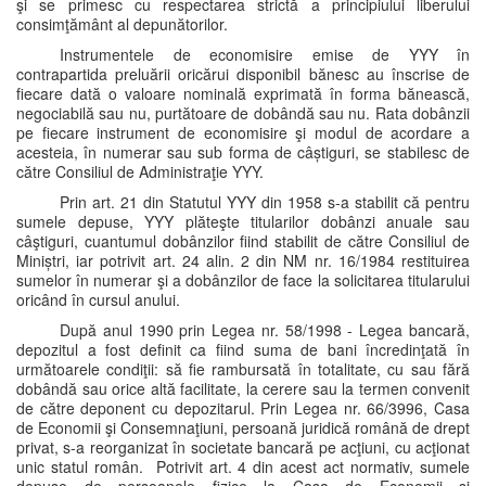
şi se primesc cu respectarea strictă a principiului liberului
consimţământ al depunătorilor.
Instrumentele de economisire emise de YYY în
contrapartida preluării oricărui disponibil bănesc au înscrise de
fiecare dată o valoare nominală exprimată în forma bănească,
negociabilă sau nu, purtătoare de dobândă sau nu. Rata dobânzii
pe fiecare instrument de economisire şi modul de acordare a
acesteia, în numerar sau sub forma de câștiguri, se stabilesc de
către Consiliul de Administraţie YYY.
Prin art. 21 din Statutul YYY din 1958 s-a stabilit că pentru
sumele depuse, YYY plăteşte titularilor dobânzi anuale sau
câştiguri, cuantumul dobânzilor fiind stabilit de către Consiliul de
Miniștri, iar potrivit art. 24 alin. 2 din NM nr. 16/1984 restituirea
sumelor în numerar şi a dobânzilor de face la solicitarea titularului
oricând în cursul anului.
După anul 1990 prin Legea nr. 58/1998 - Legea bancară,
depozitul a fost definit ca fiind suma de bani încredinţată în
următoarele condiţii: să fie rambursată în totalitate, cu sau fără
dobândă sau orice altă facilitate, la cerere sau la termen convenit
de către deponent cu depozitarul. Prin Legea nr. 66/3996, Casa
de Economii şi Consemnaţiuni, persoană juridică română de drept
privat, s-a reorganizat în societate bancară pe acţiuni, cu acţionat
unic statul român. Potrivit art. 4 din acest act normativ, sumele