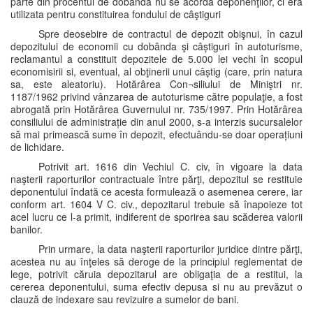
parte din procentul de dobânda nu se acorda deponenţilor, ci era
utilizata pentru constituirea fondului de câştiguri
Spre deosebire de contractul de depozit obişnui, în cazul
depozitului de economii cu dobânda şi câștiguri în autoturisme,
reclamantul a constituit depozitele de 5.000 lei vechi în scopul
economisirii si, eventual, al obţinerii unui câștig (care, prin natura
sa, este aleatoriu). Hotărârea Con¬siliului de Miniştri nr.
1187/1962 privind vânzarea de autoturisme către populaţie, a fost
abrogată prin Hotărârea Guvernului nr. 735/1997. Prin Hotărârea
consiliului de administrație din anul 2000, s-a interzis sucursalelor
să mai primească sume în depozit, efectuându-se doar operațiuni
de lichidare.
Potrivit art. 1616 din Vechiul C. civ, în vigoare la data
naşterii raporturilor contractuale între părţi, depozitul se restituie
deponentului îndată ce acesta formulează o asemenea cerere, iar
conform art. 1604 V C. civ., depozitarul trebuie să înapoieze tot
acel lucru ce l-a primit, indiferent de sporirea sau scăderea valorii
banilor.
Prin urmare, la data naşterii raporturilor juridice dintre părţi,
acestea nu au înţeles să deroge de la principiul reglementat de
lege, potrivit căruia depozitarul are obligaţia de a restitui, la
cererea deponentului, suma efectiv depusa si nu au prevăzut o
clauză de indexare sau revizuire a sumelor de bani.