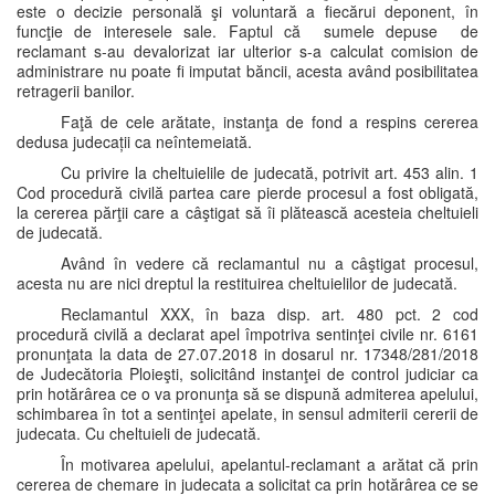
este o decizie personală şi voluntară a fiecărui deponent, în
funcţie de interesele sale. Faptul că sumele depuse de
reclamant s-au devalorizat iar ulterior s-a calculat comision de
administrare nu poate fi imputat băncii, acesta având posibilitatea
retragerii banilor.
Faţă de cele arătate, instanţa de fond a respins cererea
dedusa judecații ca neîntemeiată.
Cu privire la cheltuielile de judecată, potrivit art. 453 alin. 1
Cod procedură civilă partea care pierde procesul a fost obligată,
la cererea părţii care a câştigat să îi plătească acesteia cheltuieli
de judecată.
Având în vedere că reclamantul nu a câştigat procesul,
acesta nu are nici dreptul la restituirea cheltuielilor de judecată.
Reclamantul XXX, în baza disp. art. 480 pct. 2 cod
procedură civilă a declarat apel împotriva sentinţei civile nr. 6161
pronunţata la data de 27.07.2018 in dosarul nr. 17348/281/2018
de Judecătoria Ploieşti, solicitând instanţei de control judiciar ca
prin hotărârea ce o va pronunţa să se dispună admiterea apelului,
schimbarea în tot a sentinţei apelate, in sensul admiterii cererii de
judecata. Cu cheltuieli de judecată.
În motivarea apelului, apelantul-reclamant a arătat că prin
cererea de chemare in judecata a solicitat ca prin hotărârea ce se