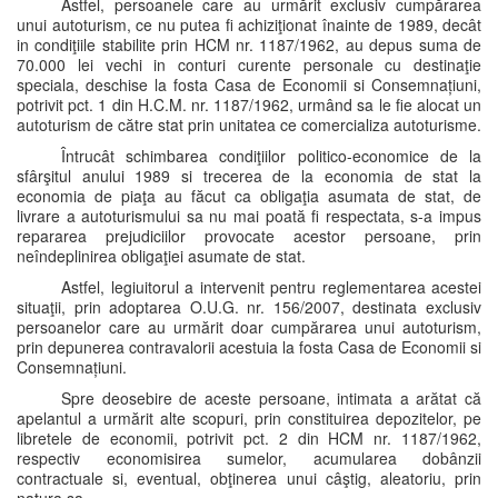
Astfel, persoanele care au urmărit exclusiv cumpărarea
unui autoturism, ce nu putea fi achiziţionat înainte de 1989, decât
in condiţiile stabilite prin HCM nr. 1187/1962, au depus suma de
70.000 lei vechi in conturi curente personale cu destinaţie
speciala, deschise la fosta Casa de Economii si Consemnațiuni,
potrivit pct. 1 din H.C.M. nr. 1187/1962, urmând sa le fie alocat un
autoturism de către stat prin unitatea ce comercializa autoturisme.
Întrucât schimbarea condiţiilor politico-economice de la
sfârşitul anului 1989 si trecerea de la economia de stat la
economia de piaţa au făcut ca obligaţia asumata de stat, de
livrare a autoturismului sa nu mai poată fi respectata, s-a impus
repararea prejudiciilor provocate acestor persoane, prin
neîndeplinirea obligaţiei asumate de stat.
Astfel, legiuitorul a intervenit pentru reglementarea acestei
situaţii, prin adoptarea O.U.G. nr. 156/2007, destinata exclusiv
persoanelor care au urmărit doar cumpărarea unui autoturism,
prin depunerea contravalorii acestuia la fosta Casa de Economii si
Consemnațiuni.
Spre deosebire de aceste persoane, intimata a arătat că
apelantul a urmărit alte scopuri, prin constituirea depozitelor, pe
libretele de economii, potrivit pct. 2 din HCM nr. 1187/1962,
respectiv economisirea sumelor, acumularea dobânzii
contractuale si, eventual, obţinerea unui câştig, aleatoriu, prin