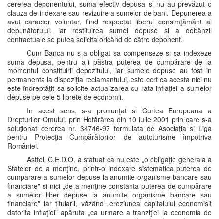
cererea deponentului, suma efectiv depusa si nu au prevăzut o
clauza de indexare sau revizuire a sumelor de bani. Depunerea a
avut caracter voluntar, fiind respectat liberul consimţământ al
depunătorului, iar restituirea sumei depuse si a dobânzii
contractuale se putea solicita oricând de către deponent.
Cum Banca nu s-a obligat sa compenseze si sa indexeze
suma depusa, pentru a-i păstra puterea de cumpărare de la
momentul constituirii depozitului, iar sumele depuse au fost in
permanenta la dispoziţia reclamantului, este cert ca acesta nici nu
este îndreptăţit sa solicite actualizarea cu rata inflaţiei a sumelor
depuse pe cele 5 librete de economii.
In acest sens, s-a pronunţat si Curtea Europeana a
Drepturilor Omului, prin Hotărârea din 10 iulie 2001 prin care s-a
soluţionat cererea nr. 34746-97 formulata de Asociaţia si Liga
pentru Protecţia Cumpărătorilor de autoturisme împotriva
României.
Astfel, C.E.D.O. a statuat ca nu este „o obligaţie generala a
Statelor de a menţine, printr-o indexare sistematica puterea de
cumpărare a sumelor depuse la anumite organisme bancare sau
financiare" si nici „de a menţine constanta puterea de cumpărare
a sumelor liber depuse la anumite organisme bancare sau
financiare" iar titularii, văzând „eroziunea capitalului economisit
datorita inflaţiei" apăruta „ca urmare a tranziţiei la economia de