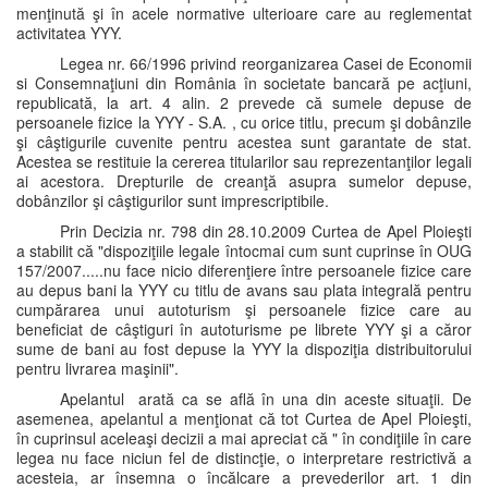
menţinută şi în acele normative ulterioare care au reglementat
activitatea YYY.
Legea nr. 66/1996 privind reorganizarea Casei de Economii
si Consemnaţiuni din România în societate bancară pe acţiuni,
republicată, la art. 4 alin. 2 prevede că sumele depuse de
persoanele fizice la YYY - S.A. , cu orice titlu, precum şi dobânzile
şi câştigurile cuvenite pentru acestea sunt garantate de stat.
Acestea se restituie la cererea titularilor sau reprezentanţilor legali
ai acestora. Drepturile de creanţă asupra sumelor depuse,
dobânzilor şi câştigurilor sunt imprescriptibile.
Prin Decizia nr. 798 din 28.10.2009 Curtea de Apel Ploieşti
a stabilit că "dispoziţiile legale întocmai cum sunt cuprinse în OUG
157/2007.....nu face nicio diferenţiere între persoanele fizice care
au depus bani la YYY cu titlu de avans sau plata integrală pentru
cumpărarea unui autoturism şi persoanele fizice care au
beneficiat de câştiguri în autoturisme pe librete YYY şi a căror
sume de bani au fost depuse la YYY la dispoziţia distribuitorului
pentru livrarea maşinii".
Apelantul arată ca se află în una din aceste situaţii. De
asemenea, apelantul a menţionat că tot Curtea de Apel Ploieşti,
în cuprinsul aceleaşi decizii a mai apreciat că " în condiţiile în care
legea nu face niciun fel de distincţie, o interpretare restrictivă a
acesteia, ar însemna o încălcare a prevederilor art. 1 din