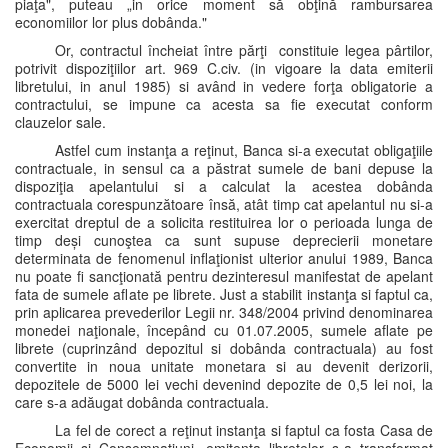
piaţa", puteau „in orice moment să obţină rambursarea
economiilor lor plus dobânda."
Or, contractul încheiat între părţi constituie legea pârtilor,
potrivit dispoziţiilor art. 969 C.civ. (in vigoare la data emiterii
libretului, in anul 1985) si având in vedere forţa obligatorie a
contractului, se impune ca acesta sa fie executat conform
clauzelor sale.
Astfel cum instanţa a reţinut, Banca si-a executat obligaţiile
contractuale, in sensul ca a păstrat sumele de bani depuse la
dispoziţia apelantului si a calculat la acestea dobânda
contractuala corespunzătoare însă, atât timp cat apelantul nu si-a
exercitat dreptul de a solicita restituirea lor o perioada lunga de
timp deși cunoştea ca sunt supuse deprecierii monetare
determinata de fenomenul inflaţionist ulterior anului 1989, Banca
nu poate fi sancţionată pentru dezinteresul manifestat de apelant
fata de sumele aflate pe librete. Just a stabilit instanţa si faptul ca,
prin aplicarea prevederilor Legii nr. 348/2004 privind denominarea
monedei naţionale, începând cu 01.07.2005, sumele aflate pe
librete (cuprinzând depozitul si dobânda contractuala) au fost
convertite in noua unitate monetara si au devenit derizorii,
depozitele de 5000 lei vechi devenind depozite de 0,5 lei noi, la
care s-a adăugat dobânda contractuala.
La fel de corect a reţinut instanţa si faptul ca fosta Casa de