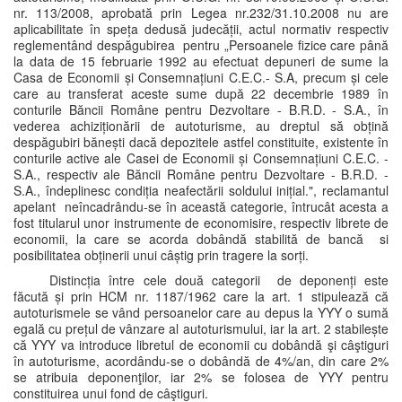
nr. 113/2008, aprobată prin Legea nr.232/31.10.2008 nu are
aplicabilitate în speța dedusă judecății, actul normativ respectiv
reglementând despăgubirea pentru „Persoanele fizice care până
la data de 15 februarie 1992 au efectuat depuneri de sume la
Casa de Economii și Consemnațiuni C.E.C.- S.A, precum și cele
care au transferat aceste sume după 22 decembrie 1989 în
conturile Băncii Române pentru Dezvoltare - B.R.D. - S.A., în
vederea achiziționării de autoturisme, au dreptul să obțină
despăgubiri bănești dacă depozitele astfel constituite, existente în
conturile active ale Casei de Economii și Consemnațiuni C.E.C. -
S.A., respectiv ale Băncii Române pentru Dezvoltare - B.R.D. -
S.A., îndeplinesc condiția neafectării soldului inițial.", reclamantul
apelant neîncadrându-se în această categorie, întrucât acesta a
fost titularul unor instrumente de economisire, respectiv librete de
economii, la care se acorda dobândă stabilită de bancă si
posibilitatea obținerii unui câștig prin tragere la sorți.
Distincția între cele două categorii de deponenți este
făcută și prin HCM nr. 1187/1962 care la art. 1 stipulează că
autoturismele se vând persoanelor care au depus la YYY o sumă
egală cu prețul de vânzare al autoturismului, iar la art. 2 stabilește
că YYY va introduce libretul de economii cu dobândă şi câştiguri
în autoturisme, acordându-se o dobândă de 4%/an, din care 2%
se atribuia deponenţilor, iar 2% se folosea de YYY pentru
constituirea unui fond de câştiguri.