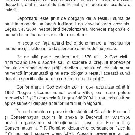
depozitul, atât în cazul de sporire cât şi în acela de scădere a
valorii".
Depozitarul este ţinut de obligaţia de a restitui suma de
bani în moneda naţională indiferent de devalorizarea acesteia,
Legea 348/2004 nestatuând devalorizarea monedei naţionale ci
numai denominarea înscrisurilor monetare.
In speţa de faţă având loc o denominare a înscrisurilor
monetare şi nicidecum o devalorizare a monedei naţionale.
Pe de altă parte, conform art. 1578 alin. 2 Cod civil ,
"întâmplându-se o sporire sau o scădere a preţului monedelor
înainte de a sosi epoca plăţii, debitorul trebuie să restituie suma
numerică împrumutată şi nu este obligat a restitui această sumă
decât în speciile aflătoare in curs în momentul plăţii".
Conform art. 1 Cod civil din 26.11.1864, actualizat până în
1997 "Legea dispune numai pentru viitor, ea n-are putere
retroactivă " şi în consecinţă Legea 348/2004 nu ar trebui să se
aplice sumelor depuse anterior intrării ei în vigoare.
În conformitate cu prevederile statutului Casei de Economii
şi Consemnaţiuni cuprins în anexa la Decretul nr. 371/1958
privind organizarea şi funcţionarea Casei de Economii şi
Consemnaţiuni a R.P. Române, depunerile persoanelor fizice la
YYY nu sunt supuse prescripţiei. Această prevedere a fost