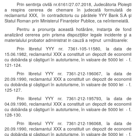
Prin sentinţa civilă nr.6161/27.07.2018, Judecătoria Ploieşti
a respins cererea de chemare în judecată formulată de
reclamantul XXX, în contradictoriu cu pârâtele YYY Bank S.A şi
Statul Roman prin Ministerul Finanțelor Publice, ca neîntemeiată.
Pentru a pronunţa această hotărâre, instanţa de fond
analizând cererea prin prisma dispoziţiilor legale incidente şi a
materialului probator administrat in cauză a reţinut următoarele:
Prin libretul YYY nr. 7361-105-11580, la data de
15.06.1982, reclamantul XXX a constituit un depozit de economii
cu dobânda şi câștiguri în autoturisme, în valoare de 5000 lei - f.
121-124.
Prin libretul YYY nr. 7361-212-196067, la data de
20.09.1990, reclamantul XXX a constituit un depozit de economii
cu dobânda şi câștiguri în autoturisme, în valoare de 5000 lei - f.
125-127.
Prin libretul YYY nr. 7361-212-195793, la data de
04.09.1990, reclamantul XXX a constituit un depozit de economii
cu dobânda şi câștiguri în autoturisme, în valoare de 5000 lei - f.
128-130.
Prin libretul YYY nr. 7361-212-196068, la data de
20.09.1990, reclamantul XXX a constituit un depozit de economii
cu dobânda şi câștiguri în autoturisme, în valoare de 5000 lei - f.