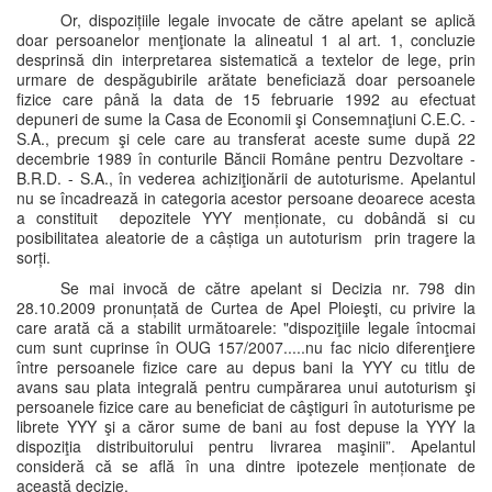
Or, dispozițiile legale invocate de către apelant se aplică
doar persoanelor menţionate la alineatul 1 al art. 1, concluzie
desprinsă din interpretarea sistematică a textelor de lege, prin
urmare de despăgubirile arătate beneficiază doar persoanele
fizice care până la data de 15 februarie 1992 au efectuat
depuneri de sume la Casa de Economii şi Consemnaţiuni C.E.C. -
S.A., precum şi cele care au transferat aceste sume după 22
decembrie 1989 în conturile Băncii Române pentru Dezvoltare -
B.R.D. - S.A., în vederea achiziţionării de autoturisme. Apelantul
nu se încadrează in categoria acestor persoane deoarece acesta
a constituit depozitele YYY menționate, cu dobândă si cu
posibilitatea aleatorie de a câștiga un autoturism prin tragere la
sorți.
Se mai invocă de către apelant si Decizia nr. 798 din
28.10.2009 pronunțată de Curtea de Apel Ploieşti, cu privire la
care arată că a stabilit următoarele: "dispoziţiile legale întocmai
cum sunt cuprinse în OUG 157/2007.....nu fac nicio diferenţiere
între persoanele fizice care au depus bani la YYY cu titlu de
avans sau plata integrală pentru cumpărarea unui autoturism şi
persoanele fizice care au beneficiat de câştiguri în autoturisme pe
librete YYY şi a căror sume de bani au fost depuse la YYY la
dispoziţia distribuitorului pentru livrarea maşinii”. Apelantul
consideră că se află în una dintre ipotezele menționate de
această decizie.