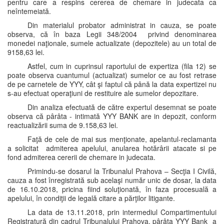
pentru care a respins cererea de chemare in judecata ca
neîntemeiată.
Din materialul probator administrat in cauza, se poate
observa, că în baza Legii 348/2004 privind denominarea
monedei naţionale, sumele actualizate (depozitele) au un total de
9158,63 lei.
Astfel, cum in cuprinsul raportului de expertiza (fila 12) se
poate observa cuantumul (actualizat) sumelor ce au fost retrase
de pe carnetele de YYY, cât şi faptul că până la data expertizei nu
s-au efectuat operaţiuni de restituire ale sumelor depozitare.
Din analiza efectuată de către expertul desemnat se poate
observa că pârâta - intimată YYY BANK are in depozit, conform
reactualizării suma de 9.158,63 lei.
Faţă de cele de mai sus menţionate, apelantul-reclamanta
a solicitat admiterea apelului, anularea hotărârii atacate si pe
fond admiterea cererii de chemare in judecata.
Primindu-se dosarul la Tribunalul Prahova – Secţia I Civilă,
cauza a fost înregistrată sub acelaşi număr unic de dosar, la data
de 16.10.2018, pricina fiind soluţionată, în faza procesuală a
apelului, în condiţii de legală citare a părţilor litigante.
La data de 13.11.2018, prin intermediul Compartimentului
Registratură din cadrul Tribunalului Prahova, pârâta YYY Bank a