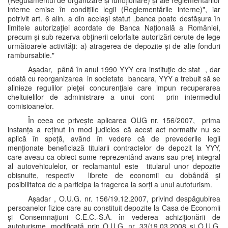
(Regulamentul de organizare și funcționare) și ale reglementărilor
interne emise în condițiile legii (Reglementările interne)", iar
potrivit art. 6 alin. a din același statut „banca poate desfășura în
limitele autorizației acordate de Banca Națională a României,
precum și sub rezerva obținerii celorlalte autorizări cerute de lege
următoarele activități: a) atragerea de depozite și de alte fonduri
rambursabile."
Așadar, până în anul 1990 YYY era instituţie de stat , dar
odată cu reorganizarea in societate bancara, YYY a trebuit să se
alinieze regulilor pieţei concurenţiale care impun recuperarea
cheltuielilor de administrare a unui cont prin intermediul
comisioanelor.
În ceea ce privește aplicarea OUG nr. 156/2007, prima
instanța a reținut in mod judicios că acest act normativ nu se
aplică în speță, având în vedere că de prevederile legii
menționate beneficiază titularii contractelor de depozit la YYY,
care aveau ca obiect sume reprezentând avans sau preț integral
al autovehiculelor, or reclamantul este titularul unor depozite
obișnuite, respectiv librete de economii cu dobândă şi
posibilitatea de a participa la tragerea la sorți a unui autoturism.
Așadar , O.U.G. nr. 156/19.12.2007, privind despăgubirea
persoanelor fizice care au constituit depozite la Casa de Economii
și Consemnațiuni C.E.C.-S.A. în vederea achiziționării de
autoturisme, modificată prin O.U.G. nr. 33/19.03.2008 și O.U.G.