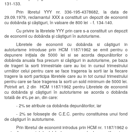
131-133.
Prin libretul YYY nr. 336-195-4378682, la data de
29.09.1979, reclamantul XXX a constituit un depozit de economii
cu dobânda şi câștiguri, în valoare de 800 lei - f. 134-140.
Cu privire la libretele YYY prin care s-a constituit un depozit
de economii cu dobânda şi câștiguri în autoturisme.
Libretele de economii cu dobânda si câştiguri in
autoturisme introduse prin HCM 1187/1962 se emit pentru o
depunere iniţiala de 5000 lei si se acorda depunătorilor o
dobânda anuala fixa precum si câştiguri in autoturisme, pe baza
de trageri la sorti trimestriale care au loc in cursul trimestrului
următor celui pentru care se face tragerea la sorti iar la fiecare
tragere la sorti participa libretele care au in tot cursul trimestrului
pentru care se face tragerea la sorti un sold minimum de 5000 lei.
Potrivit art. 2 din HCM 1187/1962 pentru Libretele de economii
cu dobânda şi câștiguri în autoturisme se acorda o dobânda
totală de 4% pe an, din care:
- 2% se atribuie ca dobânda depunătorilor, iar
- 2% se foloseşte de C.E.C. pentru constituirea unui fond
de câştiguri în autoturisme.
Prin libretul de economii introdus prin HCM nr. 1187/1962 o