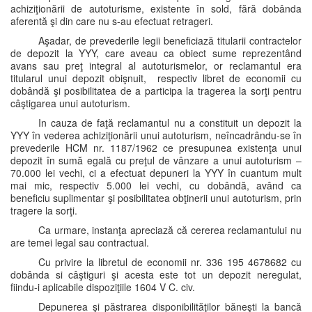
achiziţionării de autoturisme, existente în sold, fără dobânda
aferentă şi din care nu s-au efectuat retrageri.
Aşadar, de prevederile legii beneficiază titularii contractelor
de depozit la YYY, care aveau ca obiect sume reprezentând
avans sau preţ integral al autoturismelor, or reclamantul era
titularul unui depozit obişnuit, respectiv libret de economii cu
dobândă şi posibilitatea de a participa la tragerea la sorţi pentru
câştigarea unui autoturism.
In cauza de faţă reclamantul nu a constituit un depozit la
YYY în vederea achiziţionării unui autoturism, neîncadrându-se în
prevederile HCM nr. 1187/1962 ce presupunea existenţa unui
depozit în sumă egală cu preţul de vânzare a unui autoturism –
70.000 lei vechi, ci a efectuat depuneri la YYY în cuantum mult
mai mic, respectiv 5.000 lei vechi, cu dobândă, având ca
beneficiu suplimentar şi posibilitatea obţinerii unui autoturism, prin
tragere la sorţi.
Ca urmare, instanţa apreciază că cererea reclamantului nu
are temei legal sau contractual.
Cu privire la libretul de economii nr. 336 195 4678682 cu
dobânda si câştiguri şi acesta este tot un depozit neregulat,
fiindu-i aplicabile dispoziţiile 1604 V C. civ.
Depunerea şi păstrarea disponibilităţilor băneşti la bancă