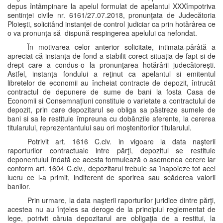
depus întâmpinare la apelul formulat de apelantul XXXîmpotriva
sentinţei civile nr. 6161/27.07.2018, pronunţata de Judecătoria
Ploieşti, solicitând instanţei de control judiciar ca prin hotărârea ce
o va pronunţa să dispună respingerea apelului ca nefondat.
În motivarea celor anterior solicitate, intimata-pârâtă a
apreciat că instanţa de fond a stabilit corect situaţia de fapt si de
drept care a condus-o la pronunţarea hotărârii judecătoreşti.
Astfel, instanţa fondului a reţinut ca apelantul si emitentul
libretelor de economii au încheiat contracte de depozit, întrucât
contractul de depunere de sume de bani la fosta Casa de
Economii si Consemnațiuni constituie o varietate a contractului de
depozit, prin care depozitarul se obliga sa păstreze sumele de
bani si sa le restituie împreuna cu dobânzile aferente, la cererea
titularului, reprezentantului sau ori moştenitorilor titularului.
Potrivit art. 1616 C.civ. in vigoare la data naşterii
raporturilor contractuale intre părţi, depozitul se restituie
deponentului îndată ce acesta formulează o asemenea cerere iar
conform art. 1604 C.civ., depozitarul trebuie sa înapoieze tot acel
lucru ce l-a primit, indiferent de sporirea sau scăderea valorii
banilor.
Prin urmare, la data naşterii raporturilor juridice dintre părţi,
acestea nu au înţeles sa deroge de la principiul reglementat de
lege, potrivit căruia depozitarul are obligaţia de a restitui, la