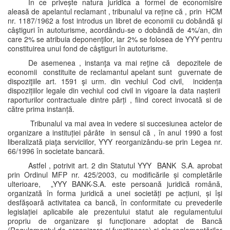
In ce privește natura juridica a formei de economisire
aleasă de apelantul reclamant , tribunalul va reține că , prin HCM
nr. 1187/1962 a fost introdus un libret de economii cu dobândă şi
câştiguri în autoturisme, acordându-se o dobândă de 4%/an, din
care 2% se atribuia deponenţilor, iar 2% se folosea de YYY pentru
constituirea unui fond de câştiguri în autoturisme.
De asemenea , instanţa va mai reţine că depozitele de
economii constituite de reclamantul apelant sunt guvernate de
dispoziţiile art. 1591 şi urm. din vechiul Cod civil, incidența
dispozițiilor legale din vechiul cod civil in vigoare la data nașterii
raporturilor contractuale dintre părți , fiind corect invocată si de
către prima instanță.
Tribunalul va mai avea in vedere si succesiunea actelor de
organizare a instituției pârâte in sensul că , în anul 1990 a fost
liberalizată piaţa serviciilor, YYY reorganizându-se prin Legea nr.
66/1996 în societate bancară.
Astfel , potrivit art. 2 din Statutul YYY BANK S.A. aprobat
prin Ordinul MFP nr. 425/2003, cu modificările și completările
ulterioare, „YYY BANK-S.A. este persoană juridică română,
organizată în forma juridică a unei societăți pe acțiuni, și își
desfășoară activitatea ca bancă, în conformitate cu prevederile
legislației aplicabile ale prezentului statut ale regulamentului
propriu de organizare și funcționare adoptat de Bancă