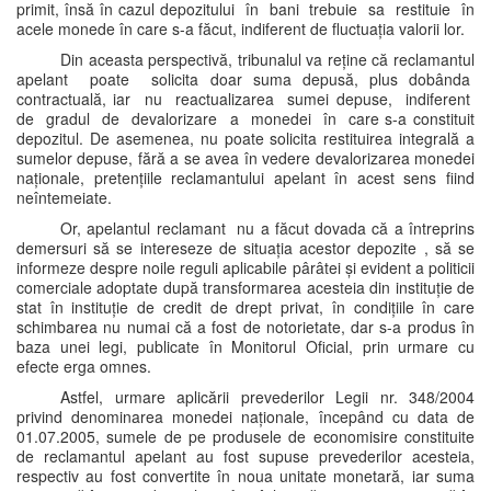
primit, însă în cazul depozitului în bani trebuie sa restituie în
acele monede în care s-a făcut, indiferent de fluctuația valorii lor.
Din aceasta perspectivă, tribunalul va reține că reclamantul
apelant poate solicita doar suma depusă, plus dobânda
contractuală, iar nu reactualizarea sumei depuse, indiferent
de gradul de devalorizare a monedei în care s-a constituit
depozitul. De asemenea, nu poate solicita restituirea integrală a
sumelor depuse, fără a se avea în vedere devalorizarea monedei
naționale, pretențiile reclamantului apelant în acest sens fiind
neîntemeiate.
Or, apelantul reclamant nu a făcut dovada că a întreprins
demersuri să se intereseze de situația acestor depozite , să se
informeze despre noile reguli aplicabile pârâtei și evident a politicii
comerciale adoptate după transformarea acesteia din instituție de
stat în instituție de credit de drept privat, în condițiile în care
schimbarea nu numai că a fost de notorietate, dar s-a produs în
baza unei legi, publicate în Monitorul Oficial, prin urmare cu
efecte erga omnes.
Astfel, urmare aplicării prevederilor Legii nr. 348/2004
privind denominarea monedei naționale, începând cu data de
01.07.2005, sumele de pe produsele de economisire constituite
de reclamantul apelant au fost supuse prevederilor acesteia,
respectiv au fost convertite în noua unitate monetară, iar suma