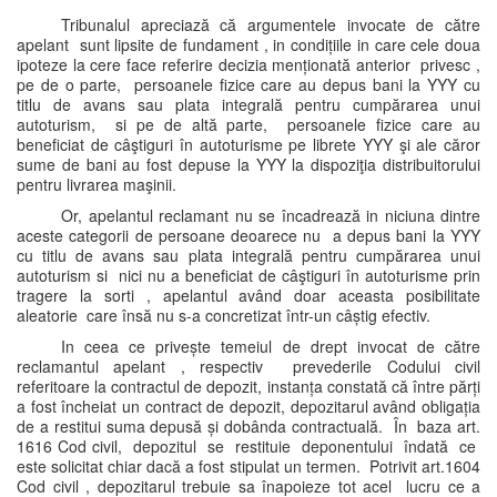
Tribunalul apreciază că argumentele invocate de către
apelant sunt lipsite de fundament , in condițiile in care cele doua
ipoteze la cere face referire decizia menționată anterior privesc ,
pe de o parte, persoanele fizice care au depus bani la YYY cu
titlu de avans sau plata integrală pentru cumpărarea unui
autoturism, si pe de altă parte, persoanele fizice care au
beneficiat de câştiguri în autoturisme pe librete YYY şi ale căror
sume de bani au fost depuse la YYY la dispoziţia distribuitorului
pentru livrarea maşinii.
Or, apelantul reclamant nu se încadrează in niciuna dintre
aceste categorii de persoane deoarece nu a depus bani la YYY
cu titlu de avans sau plata integrală pentru cumpărarea unui
autoturism si nici nu a beneficiat de câştiguri în autoturisme prin
tragere la sorti , apelantul având doar aceasta posibilitate
aleatorie care însă nu s-a concretizat într-un câștig efectiv.
In ceea ce privește temeiul de drept invocat de către
reclamantul apelant , respectiv prevederile Codului civil
referitoare la contractul de depozit, instanța constată că între părți
a fost încheiat un contract de depozit, depozitarul având obligația
de a restitui suma depusă și dobânda contractuală. În baza art.
1616 Cod civil, depozitul se restituie deponentului îndată ce
este solicitat chiar dacă a fost stipulat un termen. Potrivit art.1604
Cod civil , depozitarul trebuie sa înapoieze tot acel lucru ce a