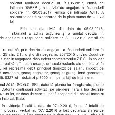
solicitat anularea deciziei nr. /19.05.2017, emisă de
intimata DGRFP şi a deciziei de angajare a răspunderii
solidare nr. /20.03.2017, emisă de intimata AJFP. A
solicitat totodată exonerarea de la plata sumei de 23.372
lei.
Prin senstința civilă din data de 05.03.2018,
Tribunalul a admis acțiunea și a anulat decizia nr.
 de angajare a răspunderii solidare nr. /20.03.2017 emisă de
 reținut că, prin decizia de angajare a răspunderii solidare în
t. 25 alin. 2 lit. c şi d din Legea nr. 207/2015 privind Codul de
 stabilit angajarea răspunderii contestatorului Z.F.C., în solidar
realizării, în tot, a creanţelor fiscale restante ale debitoarei, în
ei reprezintă debit principal (impozit pe salarii, impozit pe
d accidente, şomaj angajator, şomaj asiguraţi, fond garantare,
, 5327 lei – dobânzi şi 3000 lei – penalităţi de întârziere.
anul 2012, SC G.C. SRL, datorită pierderilor înregistrate, pierde
Datorită continuării activităţii pe pierdere, fără a lua deciziile
08 lei, iar datoriile care nu pot fi acoperite din activul firmei şi
 insolvabilitate.
ate în evidenţa fiscală la data de 07.12.2016, în sumă totală de
n procesul verbal nr. /07.12.2016 a fost declarată starea de
imirea acestuia fiind confirmată la data de 03.01.2017, fără a fi