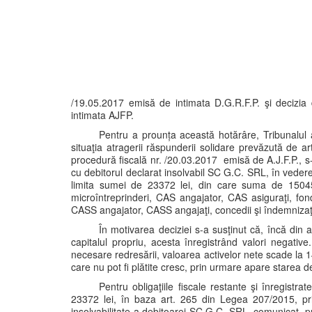
/19.05.2017 emisă de intimata D.G.R.F.P. şi decizia
intimata AJFP.
Pentru a prounța această hotărâre, Tribunalul a
situaţia atragerii răspunderii solidare prevăzută de ar
procedură fiscală nr. /20.03.2017 emisă de A.J.F.P., s-a
cu debitorul declarat insolvabil SC G.C. SRL, în vederea 
limita sumei de 23372 lei, din care suma de 15045 l
microîntreprinderi, CAS angajator, CAS asiguraţi, fon
CASS angajator, CASS angajaţi, concedii şi îndemnizaţii)
În motivarea deciziei s-a susţinut că, încă din 
capitalul propriu, acesta înregistrând valori negative. 
necesare redresării, valoarea activelor nete scade la 14.1
care nu pot fi plătite cresc, prin urmare apare starea de
Pentru obligaţiile fiscale restante şi înregistr
23372 lei, în baza art. 265 din Legea 207/2015, pri
insolvabilitate a debitoarei SC G.C. SRL, comunicat, pr