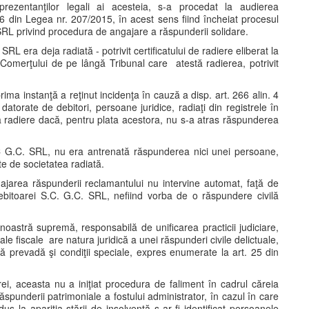
prezentanţilor legali ai acesteia, s-a procedat la audierea
i 26 din Legea nr. 207/2015, în acest sens fiind încheiat procesul
 SRL privind procedura de angajare a răspunderii solidare.
RL era deja radiată - potrivit certificatului de radiere eliberat la
 Comerţului de pe lângă Tribunal care atestă radierea, potrivit
rima instanţă a reţinut incidenţa în cauză a disp. art. 266 alin. 4
datorate de debitori, persoane juridice, radiaţi din registrele în
upă radiere dacă, pentru plata acestora, nu s-a atras răspunderea
i SC G.C. SRL, nu era antrenată răspunderea nici unei persoane,
ate de societatea radiată.
ajarea răspunderii reclamantului nu intervine automat, faţă de
debitoarei S.C. G.C. SRL, nefiind vorba de o răspundere civilă
oastră supremă, responsabilă de unificarea practicii judiciare,
e fiscale are natura juridică a unei răspunderi civile delictuale,
să prevadă şi condiţii speciale, expres enumerate la art. 25 din
rei, aceasta nu a iniţiat procedura de faliment în cadrul căreia
ăspunderii patrimoniale a fostului administrator, în cazul în care
us la apariţia stării de insolvenţă s-ar fi identificat persoanele