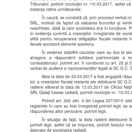
Tribunalul, potrivit rezoluţiei nr. /10.03.2017, astfel c
instanţa reţine următoarele:
În cauză, se constată că, prin procesul verbal nr
SRL, motivat de faptul că valoarea bunurilor şi venitu
neachitate, dată la care societatea era în funcţiune. P
în evidenţa curentă a creanţelor înregistrate de soci
silită pentru recuperarea obligaţiilor fiscale restante în
fiscale accesorii aferente acestora.
În vederea stabilirii cauzelor care au dus la sta
atragere a răspunderii solidare patrimoniale a re
contestatorului, potrivit art. 9 coroborat cu art. 25 ş
verbal de audiere a reprezentanţilor legali ai SC G.C.
Abia la data de 20.03.2017 a fost angajată răspun
tot, a creanţelor fiscale restante ale debitoarei SC G.C. 
radiere eliberat la data de 13.03.2017 de Oficiul Naţ
SRL Galaţi fusese radiată, potrivit rezoluţiei nr. /10.03
Potrivit art. 266 alin. 4 din Legea 207/2015 oblig
registrele în care au fost înregistraţi potrivit legii, 
răspunderea altor persoane, potrivit legii.
În situaţia de faţă, la data radierii debitoar
potrivit legii, astfel că se impunea, potrivit textului 
datorate de societatea radiată.