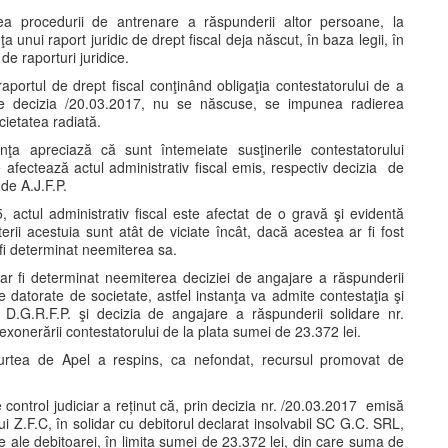
ea procedurii de antrenare a răspunderii altor persoane, la
 unui raport juridic de drept fiscal deja născut, în baza legii, în
de raporturi juridice.
aportul de drept fiscal conţinând obligaţia contestatorului de a
e decizia /20.03.2017, nu se născuse, se impunea radierea
cietatea radiată.
ţa apreciază că sunt întemeiate susţinerile contestatorului
e afectează actul administrativ fiscal emis, respectiv decizia de
de A.J.F.P.
5, actul administrativ fiscal este afectat de o gravă şi evidentă
rii acestuia sunt atât de viciate încât, dacă acestea ar fi fost
r fi determinat neemiterea sa.
e ar fi determinat neemiterea deciziei de angajare a răspunderii
ale datorate de societate, astfel instanţa va admite contestaţia şi
D.G.R.F.P. şi decizia de angajare a răspunderii solidare nr.
exonerării contestatorului de la plata sumei de 23.372 lei.
Curtea de Apel a respins, ca nefondat, recursul promovat de
control judiciar a reținut că, prin decizia nr. /20.03.2017 emisă
.F.C, în solidar cu debitorul declarat insolvabil SC G.C. SRL,
nte ale debitoarei, în limita sumei de 23.372 lei, din care suma de