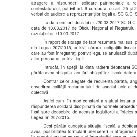
atragere a răspunderii solidare patrimoniale a re
contestatorului, potrivit art. 9 coroborat cu art. 25 ş
verbal de audiere a reprezentanţilor legali ai SC G.C.
La data emiterii deciziei nr. /20.03.2017 SC G.C. S
data de 13.03.2017 de Oficiul Naţional al Registrului
rezoluţiei nr. /10.03.2017.
În raport de situaţia de fapt rezumată mai sus, p
din Legea 207/2015, potrivit cărora obligaţiile fiscale 
care au fost înregistraţi potrivit legii, se anulează d
altor persoane, potrivit legii.
Întrucât, în speţă, la data radierii debitoare
pârâta avea obligaţia anulării obligaţiilor fiscale dator
Contrar celor alegate de recurenta-pârâtă, ang
dovedirea calităţii reclamantului de asociat unic al 
obiectivă.
Astfel cum în mod constant a statuat instanţa n
răspunderea solidară disciplinată de normele procedural
însă spre deosebire de aceasta legiuitorul a înţeles 
Legea nr. 207/2015.
Deşi pârâta cunoştea situaţia fiscală a debitoa
avea posibilitatea formulării unei cereri în atragerea r
în raportul privind cauzele şi împrejurări care au cond