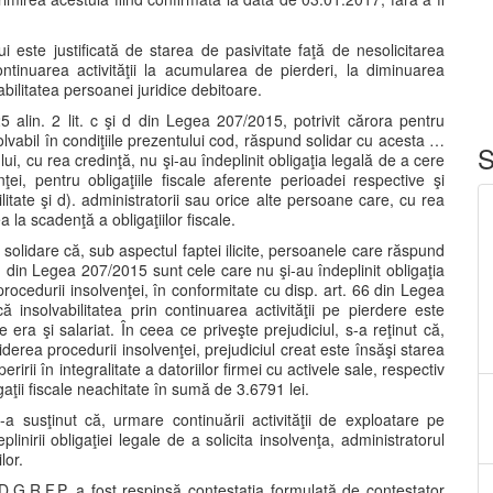
i este justificată de starea de pasivitate faţă de nesolicitarea
continuarea activităţii la acumularea de pierderi, la diminuarea
bilitatea persoanei juridice debitoare.
25 alin. 2 lit. c şi d din Legea 207/2015, potrivit cărora pentru
solvabil în condiţiile prezentului cod, răspund solidar cu acesta …
S
lui, cu rea credinţă, nu şi-au îndeplinit obligaţia legală de a cere
ei, pentru obligaţiile fiscale aferente perioadei respective şi
litate şi d). administratorii sau orice alte persoane care, cu rea
la scadenţă a obligaţiilor fiscale.
solidare că, sub aspectul faptei ilicite, persoanele care răspund
 şi d din Legea 207/2015 sunt cele care nu şi-au îndeplinit obligaţia
ocedurii insolvenţei, în conformitate cu disp. art. 66 din Legea
ă insolvabilitatea prin continuarea activităţii pe pierdere este
 era şi salariat. În ceea ce priveşte prejudiciul, s-a reţinut că,
iderea procedurii insolvenţei, prejudiciul creat este însăşi starea
eririi în integralitate a datoriilor firmei cu activele sale, respectiv
gaţii fiscale neachitate în sumă de 3.6791 lei.
-a susţinut că, urmare continuării activităţii de exploatare pe
linirii obligaţiei legale de a solicita insolvenţa, administratorul
lor.
D.G.R.F.P. a fost respinsă contestaţia formulată de contestator