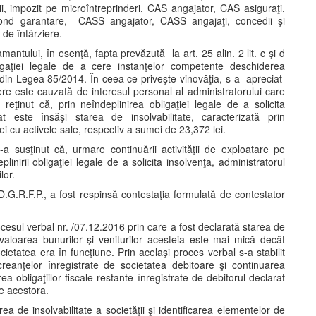
rii, impozit pe microîntreprinderi, CAS angajator, CAS asiguraţi,
 fond garantare, CASS angajator, CASS angajaţi, concedii şi
 de întârziere.
amantului, în esenţă, fapta prevăzută la art. 25 alin. 2 lit. c şi d
igaţiei legale de a cere instanţelor competente deschiderea
66 din Legea 85/2014. În ceea ce priveşte vinovăţia, s-a apreciat
rdere este cauzată de interesul personal al administratorului care
 reţinut că, prin neîndeplinirea obligaţiei legale de a solicita
at este însăşi starea de insolvabilitate, caracterizată prin
rmei cu activele sale, respectiv a sumei de 23,372 lei.
-a susţinut că, urmare continuării activităţii de exploatare pe
linirii obligaţiei legale de a solicita insolvenţa, administratorul
lor.
D.G.R.F.P., a fost respinsă contestaţia formulată de contestator
esul verbal nr. /07.12.2016 prin care a fost declarată starea de
valoarea bunurilor şi veniturilor acesteia este mai mică decât
ocietatea era în funcţiune. Prin acelaşi proces verbal s-a stabilit
reanţelor înregistrate de societatea debitoare şi continuarea
ea obligaţiilor fiscale restante înregistrate de debitorul declarat
te acestora.
rea de insolvabilitate a societăţii şi identificarea elementelor de