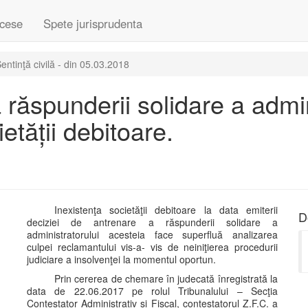
cese
Spete jurisprudenta
entinţă civilă - din 05.03.2018
 răspunderii solidare a admi
etății debitoare.
Inexistenţa societăţii debitoare la data emiterii
D
deciziei de antrenare a răspunderii solidare a
administratorului acesteia face superfluă analizarea
culpei reclamantului vis-a- vis de neiniţierea procedurii
judiciare a insolvenţei la momentul oportun.
Prin cererea de chemare în judecată înregistrată la
data de 22.06.2017 pe rolul Tribunalului – Secţia
Contestator Administrativ și Fiscal, contestatorul Z.F.C. a