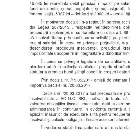
15.045 lei reprezintă debit principal (impozit pe sala
fond accidente, şomaj angajator, şomaj asiguraţi,
îndemnizaţii), 5327 lei – dobânzi şi 3000 lei – penalităţi
În motivarea deciziei, s-a reţinut în sarcina recl
din Legea 207/2015 , respectiv neîndeplinirea obl
procedurii insolvenţei, în conformitate cu disp. art. 
că insolvabilitatea prin continuarea activităţii pe pie
era şi salariat. În ceea ce priveşte prejudiciul, s-a
deschiderea procedurii insolvenţei, prejudiciul cre
imposibilitatea acoperirii în integralitate a datoriilor fi
În ceea ce priveşte legătura de cauzalitate, s
pierdere până la extincţia capitalului propriu şi neîndep
statutar a creat cu bună ştiinţă condiţiile creşterii datorii
Prin decizia nr. /19.05.2017 emisă de intimata 
împotriva deciziei nr. /20.03.2017.
Decizia nr. /20.03.2017 a fost precedată de proc
insolvabilitate a SC G.C. SRL, motivat de faptul că 
valoarea obligaţiilor fiscale neachitate, dată la care s
administrarea în continuare în evidenţa curentă a c
aplicării măsurilor de executare silită pentru recuperar
insolvabil şi calculul obligaţiilor fiscale accesorii aferen
În vederea stabilirii cauzelor care au dus la sta