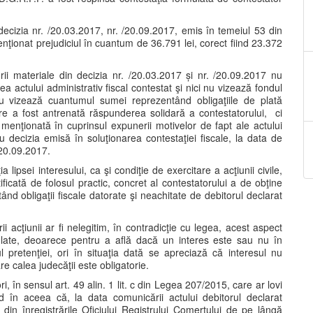
decizia nr. /20.03.2017, nr. /20.09.2017, emis în temeiul 53 din
nţionat prejudiciul în cuantum de 36.791 lei, corect fiind 23.372
rii materiale din decizia nr. /20.03.2017 și nr. /20.09.2017 nu
a actului administrativ fiscal contestat şi nici nu vizează fondul
 vizează cuantumul sumei reprezentând obligaţiile de plată
are a fost antrenată răspunderea solidară a contestatorului, ci
 menţionată în cuprinsul expunerii motivelor de fapt ale actului
u decizia emisă în soluţionarea contestaţiei fiscale, la data de
/20.09.2017.
lipsei interesului, ca şi condiţie de exercitare a acţiunii civile,
ificată de folosul practic, concret al contestatorului a de obţine
nd obligaţii fiscale datorate şi neachitate de debitorul declarat
i acţiunii ar fi nelegitim, în contradicţie cu legea, acest aspect
mulate, deoarece pentru a află dacă un interes este sau nu în
pretenţiei, ori în situaţia dată se apreciază că interesul nu
are calea judecăţii este obligatorie.
i, în sensul art. 49 alin. 1 lit. c din Legea 207/2015, care ar lovi
nd în aceea că, la data comunicării actului debitorul declarat
 din înregistrările Oficiului Registrului Comerţului de pe lângă