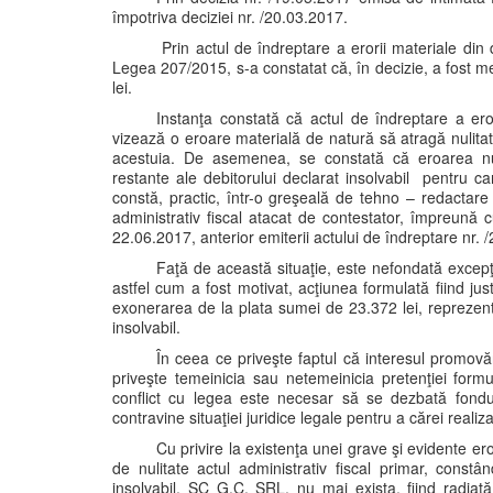
împotriva deciziei nr. /20.03.2017.
Prin actul de îndreptare a erorii materiale din 
Legea 207/2015, s-a constatat că, în decizie, a fost me
lei.
Instanţa constată că actul de îndreptare a ero
vizează o eroare materială de natură să atragă nulitate
acestuia. De asemenea, se constată că eroarea nu
restante ale debitorului declarat insolvabil pentru c
constă, practic, într-o greşeală de tehno – redactare
administrativ fiscal atacat de contestator, împreună c
22.06.2017, anterior emiterii actului de îndreptare nr. 
Faţă de această situaţie, este nefondată excepţia 
astfel cum a fost motivat, acţiunea formulată fiind just
exonerarea de la plata sumei de 23.372 lei, reprezentâ
insolvabil.
În ceea ce priveşte faptul că interesul promovări
priveşte temeinicia sau netemeinicia pretenţiei for
conflict cu legea este necesar să se dezbată fondul 
contravine situaţiei juridice legale pentru a cărei realiz
Cu privire la existenţa unei grave şi evidente eror
de nulitate actul administrativ fiscal primar, constâ
insolvabil, SC G.C. SRL, nu mai exista, fiind radiată