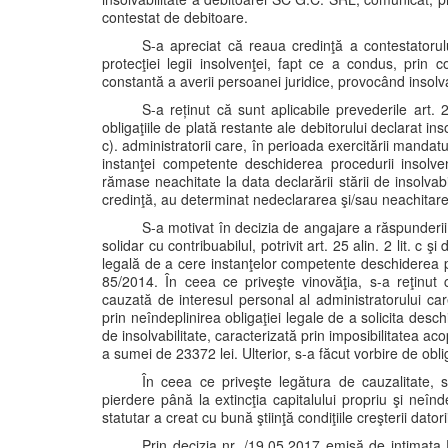
contestat de debitoare.
S-a apreciat că reaua credinţă a contestatorulu
protecţiei legii insolvenţei, fapt ce a condus, prin 
constantă a averii persoanei juridice, provocând insolva
S-a reținut că sunt aplicabile prevederile art. 
obligaţiile de plată restante ale debitorului declarat in
c). administratorii care, în perioada exercitării mandatu
instanţei competente deschiderea procedurii insolvenţ
rămase neachitate la data declarării stării de insolvabi
credinţă, au determinat nedeclararea şi/sau neachitarea 
S-a motivat în decizia de angajare a răspunderii 
solidar cu contribuabilul, potrivit art. 25 alin. 2 lit. c
legală de a cere instanţelor competente deschiderea pr
85/2014. În ceea ce priveşte vinovăţia, s-a reţinut c
cauzată de interesul personal al administratorului care
prin neîndeplinirea obligaţiei legale de a solicita desch
de insolvabilitate, caracterizată prin imposibilitatea acop
a sumei de 23372 lei. Ulterior, s-a făcut vorbire de obli
În ceea ce priveşte legătura de cauzalitate, s
pierdere până la extincţia capitalului propriu şi neîndep
statutar a creat cu bună ştiinţă condiţiile creşterii datorii
Prin decizia nr. /19.05.2017 emisă de intimata 