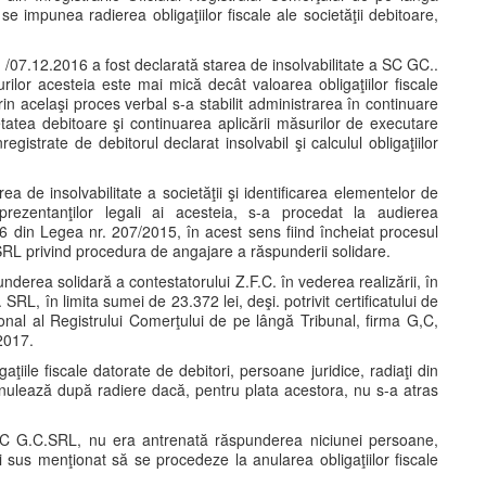
ă se impunea radierea obligaţiilor fiscale ale societăţii debitoare,
. /07.12.2016 a fost declarată starea de insolvabilitate a SC GC..
rilor acesteia este mai mică decât valoarea obligaţiilor fiscale
rin acelaşi proces verbal s-a stabilit administrarea în continuare
etatea debitoare şi continuarea aplicării măsurilor de executare
registrate de debitorul declarat insolvabil şi calculul obligaţiilor
rea de insolvabilitate a societăţii şi identificarea elementelor de
prezentanţilor legali ai acesteia, s-a procedat la audierea
i 26 din Legea nr. 207/2015, în acest sens fiind încheiat procesul
 SRL privind procedura de angajare a răspunderii solidare.
derea solidară a contestatorului Z.F.C. în vederea realizării, în
SRL, în limita sumei de 23.372 lei, deşi. potrivit certificatului de
ional al Registrului Comerţului de pe lângă Tribunal, firma G,C,
.2017.
aţiile fiscale datorate de debitori, persoane juridice, radiaţi din
se anulează după radiere dacă, pentru plata acestora, nu s-a atras
ei SC G.C.SRL, nu era antrenată răspunderea niciunei persoane,
mai sus menţionat să se procedeze la anularea obligaţiilor fiscale