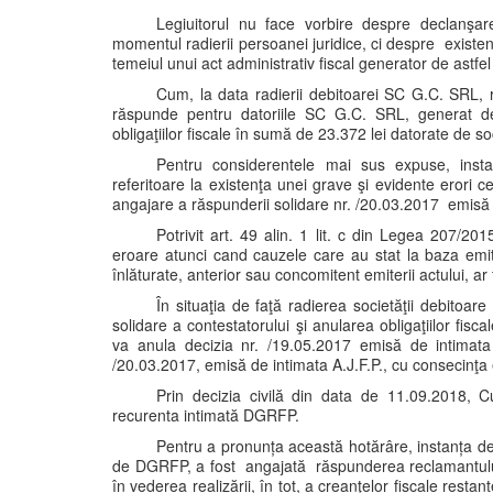
Legiuitorul nu face vorbire despre declanşar
momentul radierii persoanei juridice, ci despre existenţa
temeiul unui act administrativ fiscal generator de astfel 
Cum, la data radierii debitoarei SC G.C. SRL, r
răspunde pentru datoriile SC G.C. SRL, generat d
obligaţiilor fiscale în sumă de 23.372 lei datorate de so
Pentru considerentele mai sus expuse, instan
referitoare la existenţa unei grave şi evidente erori c
angajare a răspunderii solidare nr. /20.03.2017 emisă 
Potrivit art. 49 alin. 1 lit. c din Legea 207/201
eroare atunci cand cauzele care au stat la baza emite
înlăturate, anterior sau concomitent emiterii actului, a
În situaţia de faţă radierea societăţii debitoar
solidare a contestatorului şi anularea obligaţiilor fisc
va anula decizia nr. /19.05.2017 emisă de intimata 
/20.03.2017, emisă de intimata A.J.F.P., cu consecinţa 
Prin decizia civilă din data de 11.09.2018, 
recurenta intimată DGRFP.
Pentru a pronunța această hotărâre, instanța de 
de DGRFP, a fost angajată răspunderea reclamantului Z
în vederea realizării, în tot, a creanţelor fiscale resta