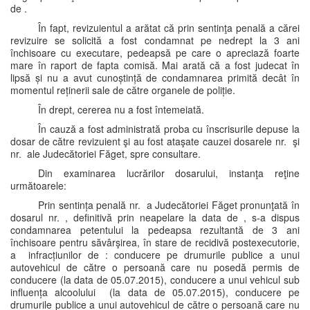
de .
În fapt, revizuientul a arătat că prin sentinţa penală a cărei
revizuire se solicită a fost condamnat pe nedrept la 3 ani
închisoare cu executare, pedeapsă pe care o apreciază foarte
mare în raport de fapta comisă. Mai arată că a fost judecat în
lipsă și nu a avut cunoștință de condamnarea primită decât în
momentul reținerii sale de către organele de poliție.
În drept, cererea nu a fost întemeiată.
În cauză a fost administrată proba cu înscrisurile depuse la
dosar de către revizuient şi au fost ataşate cauzei dosarele nr. şi
nr. ale Judecătoriei Făget, spre consultare.
Din examinarea lucrărilor dosarului, instanţa reţine
următoarele:
Prin sentința penală nr. a Judecătoriei Făget pronunţată în
dosarul nr. , definitivă prin neapelare la data de , s-a dispus
condamnarea petentului la pedeapsa rezultantă de 3 ani
închisoare pentru săvârşirea, în stare de recidivă postexecutorie,
a infracțiunilor de : conducere pe drumurile publice a unui
autovehicul de către o persoană care nu posedă permis de
conducere (la data de 05.07.2015), conducere a unui vehicul sub
influența alcoolului (la data de 05.07.2015), conducere pe
drumurile publice a unui autovehicul de către o persoană care nu