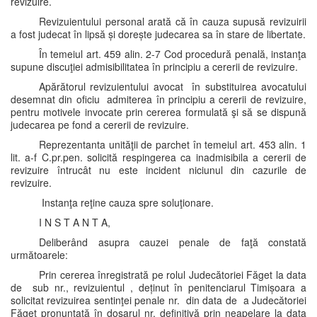
revizuire.
Revizuientului personal arată că în cauza supusă revizuirii
a fost judecat în lipsă și dorește judecarea sa în stare de libertate.
În temeiul art. 459 alin. 2-7 Cod procedură penală, instanţa
supune discuţiei admisibilitatea în principiu a cererii de revizuire.
Apărătorul revizuientului avocat în substituirea avocatului
desemnat din oficiu admiterea în principiu a cererii de revizuire,
pentru motivele invocate prin cererea formulată şi să se dispună
judecarea pe fond a cererii de revizuire.
Reprezentanta unităţii de parchet în temeiul art. 453 alin. 1
lit. a-f C.pr.pen. solicită respingerea ca inadmisibila a cererii de
revizuire întrucât nu este incident niciunul din cazurile de
revizuire.
Instanţa reţine cauza spre soluţionare.
I N S T A N T A,
Deliberând asupra cauzei penale de faţă constată
următoarele:
Prin cererea înregistrată pe rolul Judecătoriei Făget la data
de sub nr., revizuientul , deținut în penitenciarul Timișoara a
solicitat revizuirea sentinţei penale nr. din data de a Judecătoriei
Făget pronunţată în dosarul nr. definitivă prin neapelare la data