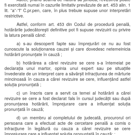
fi exercitată numai în cazurile limitativ prevăzute de art. 453 alin. 1
lit. ”a”-”f” C.pr.pen, care, în plus trebuie supuse unor interpretări
restrictive.
Astfel, conform art. 453 din Codul de procedură penală,
hotărârile judecătoreşti definitive pot fi supuse revizuirii cu privire
la latura penală când:
a) s-au descoperit fapte sau împrejurări ce nu au fost
cunoscute la soluționarea cauzei și care dovedesc netemeinicia
hotărârii pronunțate în cauză ;
b) hotărârea a cărei revizuire se cere s-a întemeiat pe
declarația unui martor, opinia unui expert sau pe situațiile
învederate de un interpret care a săvârșit infracțiunea de mărturie
mincinoasă în cauza a cărei revizuire se cere, influențând astfel
soluția pronunțată ;
c) un înscris care a servit ca temei al hotărârii a cărei
revizuire se cere a fost declarat fals în cursul judecății sau după
pronunțarea hotărârii, împrejurare care a influențat soluția
pronunțată în cauză;
d) un membru al completului de judecată, procurorul ori
persoana care a efectuat acte de cercetare penală a comis o
infracţiune în legătură cu cauza a cărei revizuire se cere
împrejurare care a influențat soluția pronunțată în cauză; ;