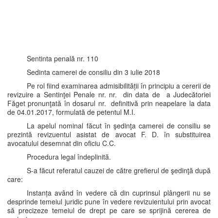
Sentinta penală nr. 110
Sedinta camerei de consiliu din 3 iulie 2018
Pe rol fiind examinarea admisibilității în principiu a cererii de
revizuire a Sentinţei Penale nr. nr. din data de a Judecătoriei
Făget pronunţată în dosarul nr. definitivă prin neapelare la data
de 04.01.2017, formulată de petentul M.I.
La apelul nominal făcut în şedinţa camerei de consiliu se
prezintă revizuentul asistat de avocat F. D. în substituirea
avocatului desemnat din oficiu C.C.
Procedura legal îndeplinită.
S-a făcut referatul cauzei de către grefierul de şedinţă după
care:
Instanța având în vedere că din cuprinsul plângerii nu se
desprinde temeiul juridic pune în vedere revizuientului prin avocat
să precizeze temeiul de drept pe care se sprijină cererea de