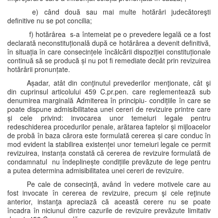
e) când două sau mai multe hotărâri judecătoreşti
definitive nu se pot concilia;
f) hotărârea s-a întemeiat pe o prevedere legală ce a fost
declarată neconstituțională după ce hotărârea a devenit definitivă,
în situația în care consecințele încălcării dispoziției constituționale
continuă să se producă și nu pot fi remediate decât prin revizuirea
hotărârii pronunțate.
Așadar, atât din conţinutul prevederilor menţionate, cât şi
din cuprinsul articolului 459 C.pr.pen. care reglementează sub
denumirea marginală Admiterea în principiu- condițiile în care se
poate dispune admisibilitatea unei cereri de revizuire printre care
și cele privind: invocarea unor temeiuri legale pentru
redeschiderea procedurilor penale, arătarea faptelor și mijloacelor
de probă în baza cărora este formulată cererea și care conduc în
mod evident la stabilirea existenței unor temeiuri legale ce permit
revizuirea, instanța constată că cererea de revizuire formulată de
condamnatul nu îndeplinește condițiile prevăzute de lege pentru
a putea determina admisibilitatea unei cereri de revizuire.
Pe cale de consecinţă, având în vedere motivele care au
fost invocate în cererea de revizuire, precum şi cele reţinute
anterior, instanţa apreciază că această cerere nu se poate
încadra în niciunul dintre cazurile de revizuire prevăzute limitativ