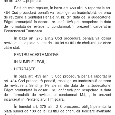
de art. 453 C.pr.penală.
Față de cele reținute, în baza art. 459 alin. 5 raportat la art.
464 Cod procedură penală va respinge, ca inadmisibilă, cererea
de revizuire a Sentinţei Penale nr. nr. din data de a Judecătoriei
Făget pronunţată în dosarul nr. definitivă prin neapelare la data
de formulată de revizuentul condamnat, în prezent încarcerat în
Penitenciarul Timișoara.
În baza art. 275 alin.2 Cod procedură penală va obliga
revizuientul la plata sumei de 100 lei cu titlu de cheltuieli judiciare
către stat.
PENTRU ACESTE MOTIVE,
IN NUMELE LEGII,
HOTĂRĂŞTE:
În baza art. 459 alin. 5 Cod procedură penală raportat la
art. 464 Cod procedură penală, respinge ca inadmisibilă cererea
de revizuire a Sentinţei Penale nr. din data de a Judecătoriei
Făget pronunţată în dosarul nr. definitivă prin neapelare la data
de formulată de revizuentul condamnat M.I, , în prezent
încarcerat în Penitenciarul Timișoara.
În temeiul art. 275 alin. 2 C.proc.pen., obligă petentul la
plata sumei de 100 de lei cu titlu de cheltuieli judiciare avansate