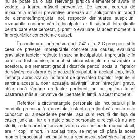
nu se poate da o altă relevanţă juridică elementelor avute în
vedere la luarea măsurii preventive. De aceea, cererea de
înlocuire a măsurii preventive urmează a fi soluţionată în raport
de elemente/împrejurări noi, respectiv diminuarea suspiciunii
rezonabile conform căreia inculpatul ar fi săvârşit infracţiunile
pentru care este cercetat, şi printr-o evaluare, la acest moment, a
împrejurărilor concrete ale cauzei.
În continuare, prin prisma art. 242 alin. 2 C.proc.pen. şi în
ceea ce priveşte împrejurările concrete ale cauzei, evaluând
gravitatea faptelor reţinute în sarcina inculpatului, împrejurările în
care au fost comise, modul şi circumstanţele de săvârșire a
acestora, s-a remarcat gradul ridicat de pericol social al faptelor
de săvârşirea cărora este acuzat inculpatul, în acelaşi timp, însă,
instanţa apreciază că indiferent de gravitatea faptelor reţinute în
sarcina acestuia, doar acuzaţia săvârşirii unor infracţiuni grave,
chiar dacă rămâne un factor pertinent, nu ar legitima totuși
păstrarea măsurii privative de libertate în ființă la acest moment.
Referitor la circumstanţele personale ale inculpatului şi la
conduita procesuală a acestuia, instanța a reţinut că acesta este
cunoscut cu antecedente penale, aşa cum rezultă din fişa de
cazier judiciar, iar din datele sale personale a reieşit că nu are
studii, la data arestării preventive nu avea un loc de muncă stabil,
are 4 copii minori. În acelaşi timp, se reţine că până la acest
moment procesual inculpatul nu a recunoscut săvârşirea faptelor