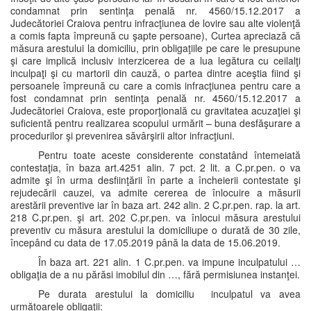
condamnat prin sentinţa penală nr. 4560/15.12.2017 a
Judecătoriei Craiova pentru infracţiunea de lovire sau alte violenţă
a comis fapta împreună cu şapte persoane), Curtea apreciază că
măsura arestului la domiciliu, prin obligaţiile pe care le presupune
şi care implică inclusiv interzicerea de a lua legătura cu ceilalţi
inculpaţi şi cu martorii din cauză, o partea dintre aceştia fiind şi
persoanele împreună cu care a comis infracţiunea pentru care a
fost condamnat prin sentinţa penală nr. 4560/15.12.2017 a
Judecătoriei Craiova, este proporţională cu gravitatea acuzaţiei şi
suficientă pentru realizarea scopului urmărit – buna desfăşurare a
procedurilor şi prevenirea săvârşirii altor infracţiuni.
Pentru toate aceste considerente constatând întemeiată
contestaţia, în baza art.4251 alin. 7 pct. 2 lit. a C.pr.pen. o va
admite şi în urma desfiinţării în parte a încheierii contestate şi
rejudecării cauzei, va admite cererea de înlocuire a măsurii
arestării preventive iar în baza art. 242 alin. 2 C.pr.pen. rap. la art.
218 C.pr.pen. şi art. 202 C.pr.pen. va înlocui măsura arestului
preventiv cu măsura arestului la domiciliupe o durată de 30 zile,
începând cu data de 17.05.2019 până la data de 15.06.2019.
În baza art. 221 alin. 1 C.pr.pen. va impune inculpatului …
obligaţia de a nu părăsi imobilul din …, fără permisiunea instanţei.
Pe durata arestului la domiciliu inculpatul va avea
următoarele obligaţii: