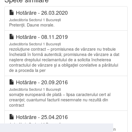
Hotărâre - 26.03.2020
Judecătoria Sectorul 1 București
Pretenţii. Daune morale.
Hotărâre - 08.11.2019
Judecătoria Sectorul 1 București
rezoluțiune contract – promisiunea de vânzare nu trebuie
încheiată în formă autentică; promisiunea de vânzare a dat
naştere dreptului reclamantului de a solicita încheierea
contractului de vânzare şi a obligaţiei corelative a pârâtului
de a proceda la per
Hotărâre - 20.09.2016
Judecătoria Sectorul 1 București
somaţie europeană de plată – lipsa caracterului cert al
creanţei; cuantumul facturii nesemnate nu rezultă din
contract
Hotărâre - 25.04.2016
Judecătoria Sectorul 1 București
Contestație la executare. Procesul verbal de scoatere din