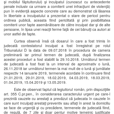
şi mobilul făptuitorului) şi inculpatul (cunoscut cu antecedente
penale inclusiv ca urmare a comiterii unei infracţiuni de violenţă)
pun în evidenţă aspecte concrete care au demonstrat că lăsarea
în libertate a inculpatului a prezentat o stare de pericol pentru
ordinea publică, aceasta fiind periclitată şi prin posibilitatea
comiterii unor fapte asemănătoare de către inculpat dar şi de alte
persoane, în lipsa unei reacţii ferme faţă de cei bănuiţi ca autori ai
unor astfel de fapte.
Curtea observă însă că dosarul în care a fost trimis în
judecată contestatorul inculpat a fost înregistrat pe rolul
Tribunalului D la data de 09.07.2018 în procedura de camera
preliminară iar primul termen de judecată, după finalizarea
acestei proceduri a fost stabilit la 29.10.2018. Următorul termen
de judecată a fost fixat la un interval de aproximativ o lună,
26.11.2018 iar următorul termen la mai mult de o lună şi jumătate
respectiv 14 ianuarie 2019, termenele acordate în continuare fiind
21.01.2019, 29.01.2019, 18.02.2019, 04.03.2019, 18.03.2019,
01.04.2019, 15.04.2019 şi 13.05.2019.
Este de observat faptul că legiuitorul român, prin dispoziţiile
art. 355 C.pr.pen., în considerarea caracterului urgent pe care-l
prezintă cauzele cu arestaţi a prevăzut că judecata în cauzele în
care sunt inculpaţi arestaţi preventiv sau aflaţi în arest la domiciliu
se face de urgenţă şi cu precădere, termenele de judecată fiind,
de regulă, de 7 zile şi doar pentur motive temeinic justificate