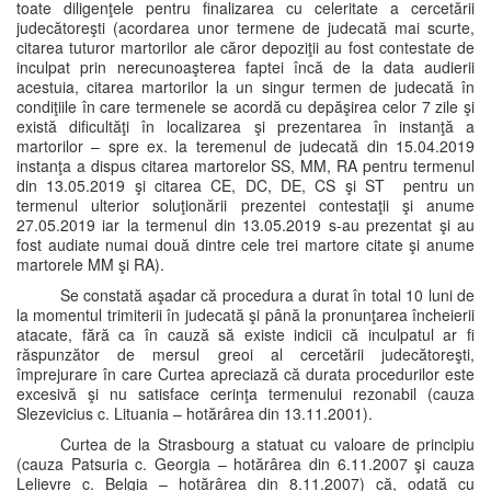
toate diligenţele pentru finalizarea cu celeritate a cercetării
judecătoreşti (acordarea unor termene de judecată mai scurte,
citarea tuturor martorilor ale căror depoziţii au fost contestate de
inculpat prin nerecunoaşterea faptei încă de la data audierii
acestuia, citarea martorilor la un singur termen de judecată în
condiţiile în care termenele se acordă cu depăşirea celor 7 zile şi
există dificultăţi în localizarea şi prezentarea în instanţă a
martorilor – spre ex. la teremenul de judecată din 15.04.2019
instanţa a dispus citarea martorelor SS, MM, RA pentru termenul
din 13.05.2019 şi citarea CE, DC, DE, CS şi ST pentru un
termenul ulterior soluţionării prezentei contestaţii şi anume
27.05.2019 iar la termenul din 13.05.2019 s-au prezentat şi au
fost audiate numai două dintre cele trei martore citate şi anume
martorele MM şi RA).
Se constată aşadar că procedura a durat în total 10 luni de
la momentul trimiterii în judecată şi până la pronunţarea încheierii
atacate, fără ca în cauză să existe indicii că inculpatul ar fi
răspunzător de mersul greoi al cercetării judecătoreşti,
împrejurare în care Curtea apreciază că durata procedurilor este
excesivă şi nu satisface cerinţa termenului rezonabil (cauza
Slezevicius c. Lituania – hotărârea din 13.11.2001).
Curtea de la Strasbourg a statuat cu valoare de principiu
(cauza Patsuria c. Georgia – hotărârea din 6.11.2007 şi cauza
Lelievre c. Belgia – hotărârea din 8.11.2007) că, odată cu