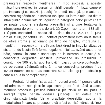
prelungirea respectiv menţinerea în mod succesiv a acestei
măsuri preventive, în cursul urmăririi penale, în faza camerei
preliminare şi cu ocazia judecăţii în primă instanţă, prin actul de
sesizare reţinându-se în sarcina inculpatului între altele una dintre
infracţiunile enumerate de legiuitor în categoria celor pentru care
se poate dispune arestarea preventivă şi anume tentativa la
infracţiunea de omor, prev. de art. 32 C.pen. rap. la art. 188 alin.
1 C.pen. constând în aceea că în data de 31.12.2017, în jurul
orelor 1900, pe fondul unui conflict preexistent între două familii
de etnie rromă şi acţionând pe timp de noapte, împreună cu
numiţii …., respectiv …, a pătruns fără drept în imobilul situat pe
str. … unde locuia fără forme legale numitul …, având asupra lor
bâte, context în care a spart uşa de la intrarea în locuinţă cu
consecinţa degradării acesteia, provocând un prejudiciu în
cuantum de 500 lei, iar apoi l-a lovit în cap cu un corp contondent
pe persoana vătămată minoră …, cu consecinţa producerii de
leziuni traumatice care au necesitat 50-60 zile îngrijiri medicale şi
care au pus în primejdie viaţa.
Probatoriul administrat atât în cursul urmăririi penale cât şi
cel administrat nemijlocit în faţa instanţei de fond până la acest
moment procesual justifică bănuiala plauzibilă că inculpatul a
săvârşit fapta penală dedusă judecăţii, iar datele care
circumstanţiază fapta (de o gravitate deosebită raportat la
modalitatea în care se presupune că a fost comisă, vârsta victimei