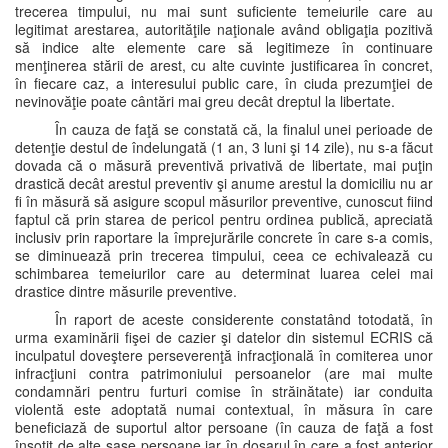
trecerea timpului, nu mai sunt suficiente temeiurile care au
legitimat arestarea, autorităţile naţionale având obligaţia pozitivă
să indice alte elemente care să legitimeze în continuare
menţinerea stării de arest, cu alte cuvinte justificarea în concret,
în fiecare caz, a interesului public care, în ciuda prezumţiei de
nevinovăţie poate cântări mai greu decât dreptul la libertate.
În cauza de faţă se constată că, la finalul unei perioade de
detenţie destul de îndelungată (1 an, 3 luni şi 14 zile), nu s-a făcut
dovada că o măsură preventivă privativă de libertate, mai puţin
drastică decât arestul preventiv şi anume arestul la domiciliu nu ar
fi în măsură să asigure scopul măsurilor preventive, cunoscut fiind
faptul că prin starea de pericol pentru ordinea publică, apreciată
inclusiv prin raportare la împrejurările concrete în care s-a comis,
se diminuează prin trecerea timpului, ceea ce echivalează cu
schimbarea temeiurilor care au determinat luarea celei mai
drastice dintre măsurile preventive.
În raport de aceste considerente constatând totodată, în
urma examinării fişei de cazier şi datelor din sistemul ECRIS că
inculpatul doveştere perseverenţă infracţională în comiterea unor
infracţiuni contra patrimoniului persoanelor (are mai multe
condamnări pentru furturi comise în străinătate) iar conduita
violentă este adoptată numai contextual, în măsura în care
beneficiază de suportul altor persoane (în cauza de faţă a fost
însoţit de alte şase persoane iar în dosarul în care a fost anterior