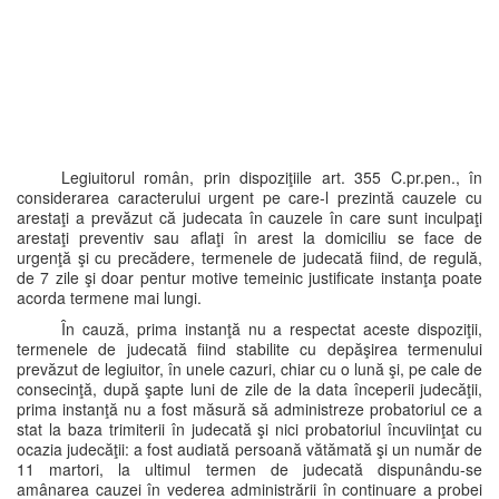
Legiuitorul român, prin dispoziţiile art. 355 C.pr.pen., în
considerarea caracterului urgent pe care-l prezintă cauzele cu
arestaţi a prevăzut că judecata în cauzele în care sunt inculpaţi
arestaţi preventiv sau aflaţi în arest la domiciliu se face de
urgenţă şi cu precădere, termenele de judecată fiind, de regulă,
de 7 zile şi doar pentur motive temeinic justificate instanţa poate
acorda termene mai lungi.
În cauză, prima instanţă nu a respectat aceste dispoziţii,
termenele de judecată fiind stabilite cu depăşirea termenului
prevăzut de legiuitor, în unele cazuri, chiar cu o lună şi, pe cale de
consecinţă, după şapte luni de zile de la data începerii judecăţii,
prima instanţă nu a fost măsură să administreze probatoriul ce a
stat la baza trimiterii în judecată şi nici probatoriul încuviinţat cu
ocazia judecăţii: a fost audiată persoană vătămată şi un număr de
11 martori, la ultimul termen de judecată dispunându-se
amânarea cauzei în vederea administrării în continuare a probei