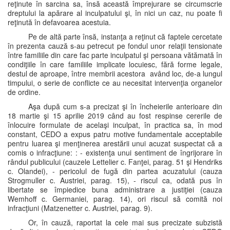
reţinute în sarcina sa, însă această împrejurare se circumscrie
dreptului la apărare al inculpatului şi, în nici un caz, nu poate fi
reţinută în defavoarea acestuia.
Pe de altă parte însă, instanţa a reţinut că faptele cercetate
în prezenta cauză s-au petrecut pe fondul unor relaţii tensionate
între familiile din care fac parte inculpatul şi persoana vătămată în
condiţiile în care familiile implicate locuiesc, fără forme legale,
destul de aproape, între membrii acestora având loc, de-a lungul
timpului, o serie de conflicte ce au necesitat intervenţia organelor
de ordine.
Aşa după cum s-a precizat şi în încheierile anterioare din
18 martie şi 15 aprilie 2019 când au fost respinse cererile de
înlocuire formulate de acelaşi inculpat, în practica sa, în mod
constant, CEDO a expus patru motive fundamentale acceptabile
pentru luarea şi menţinerea arestării unui acuzat suspectat că a
comis o infracţiune: : - existenţa unui sentiment de îngrijorare în
rândul publicului (cauzele Lettelier c. Fanţei, parag. 51 şi Hendriks
c. Olandei), - pericolul de fugă din partea acuzatului (cauza
Strogmuller c. Austriei, parag. 15), - riscul ca, odată pus în
libertate se împiedice buna administrare a justiţiei (cauza
Wemhoff c. Germaniei, parag. 14), ori riscul să comită noi
infracţiuni (Matzenetter c. Austriei, parag. 9).
Or, în cauză, raportat la cele mai sus precizate subzistă