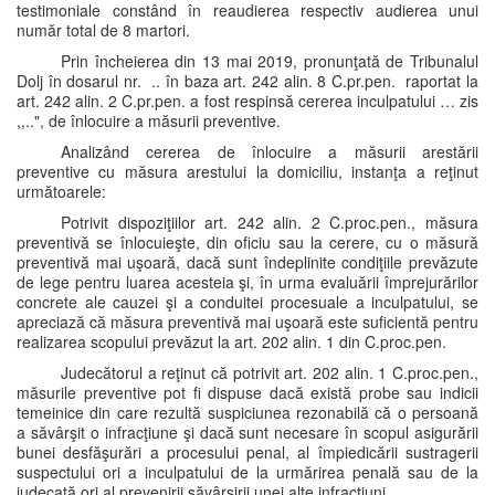
testimoniale constând în reaudierea respectiv audierea unui
număr total de 8 martori.
Prin încheierea din 13 mai 2019, pronunţată de Tribunalul
Dolj în dosarul nr. .. în baza art. 242 alin. 8 C.pr.pen. raportat la
art. 242 alin. 2 C.pr.pen. a fost respinsă cererea inculpatului … zis
,,..", de înlocuire a măsurii preventive.
Analizând cererea de înlocuire a măsurii arestării
preventive cu măsura arestului la domiciliu, instanţa a reţinut
următoarele:
Potrivit dispoziţiilor art. 242 alin. 2 C.proc.pen., măsura
preventivă se înlocuieşte, din oficiu sau la cerere, cu o măsură
preventivă mai uşoară, dacă sunt îndeplinite condiţiile prevăzute
de lege pentru luarea acesteia şi, în urma evaluării împrejurărilor
concrete ale cauzei şi a conduitei procesuale a inculpatului, se
apreciază că măsura preventivă mai uşoară este suficientă pentru
realizarea scopului prevăzut la art. 202 alin. 1 din C.proc.pen.
Judecătorul a reţinut că potrivit art. 202 alin. 1 C.proc.pen.,
măsurile preventive pot fi dispuse dacă există probe sau indicii
temeinice din care rezultă suspiciunea rezonabilă că o persoană
a săvârşit o infracţiune şi dacă sunt necesare în scopul asigurării
bunei desfăşurări a procesului penal, al împiedicării sustragerii
suspectului ori a inculpatului de la urmărirea penală sau de la
judecată ori al prevenirii săvârşirii unei alte infracţiuni.