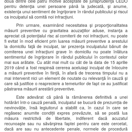
două dintre cele patru motive acceptate de jurisprudenţa CEDO
pentru detenţia unei persoane până la judecată, şi anume,
existenţa unui sentiment de îngrijorare în rândul publicului şi riscul
ca inculpatul să comită noi infracţiuni.
Prin urmare, examinând necesitatea şi proporţionalitatea
măsurii preventive cu gravitatea acuzaţiilor aduse, instanţa a
apreciat că potenţialul risc al comiterii de noi infracţiuni, nu poate
fi evitat în mod eficient prin luarea măsurii preventive a arestului
la domiciliu faţă de inculpat, iar prezenţa inculpatului bănuit de
comiterea unei infracţiuni grave în domiciliu nu poate înlătura
sentimentul de îngrijorare în rândul publicului în contextul celor
mai sus arătate. Cu atât mai mult cu cât de la data de 15 aprilie
2019 când a fost respinsă cererea aceluiaşi inculpat de înlocuire
a măsurii preventive în fiinţă, în afară de trecerea timpului nu a
mai intervenit nici un element de noutate cu relevanţă în cauză şi
care să justifice o reapreciere a temeiurilor de fapt ce au justificat
păstrarea măsurii arestării preventive.
Este adevărat că până la rămânerea definitivă a unei
hotărâri într-o cauză penală, inculpatul se bucură de prezumția de
nevinovăție, însă legiuitorul a stabilit ca, în cazul în care se
regăsesc anumite condiții expres prevăzute, să se poată lua
măsura restrictivă de libertate, indiferent dacă acuzatul
recunoaşte sau nu săvârşirea faptei pentru care este cercetat,
dacă are sau nu antecedente penale, normele de procedură