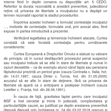
interne fiind în deplin consens cu dispozițiile art. 5 CEDO.
Referitor la durata rezonabilă a arestării preventive, judecătorul
reține că privarea de libertate a inculpatului nu a depăşit un
termen rezonabil raportat la stadiul procedurilor.
Împotriva acestei încheieri a formulat contestaţie inculpatul
…, motivele de contestaţie, formulate oral, prin avocat ales, fiind
expuse în partea introductivă a prezentei.
Verificând legalitatea şi temeinicia încheierii atacate, Curtea
constată că este fondată contestaţia pentru următoarele
considerente:
Curtea Europeană a Drepturilor Omului a statuat cu valoare
de principiu că în cursul desfăşurării procesului penal suspectul
sau inculpatul trebuie să se afle în stare de libertate şi numai în
cazuri deosebite – ca de exemplu atunci când fapta sau persoana
făptuitorului prezintă un pericol grav (cauza Contrada c. Italia, hot.
din 14.01.1997, cauza Dinler c. Turcia, hot. din 31.05.2005)
acuzatul să se afle în stare de deţinere, fără ca privarea de
libertate să apară ca o anticipare a pedepsei închisorii (cauza
Letellier c. Franţa, hot. din 26.06.1991).
În cauza de faţă, gravitatea faptei pentru care inculpatul
MSF a fost cercetat şi trimis în judecată, complexitatea şi
particularităţile cauzei, au justificat pe deplin arestarea preventivă
dispusă dispusă prin încheierea nr. 24 din 03.02.2018 precum şi