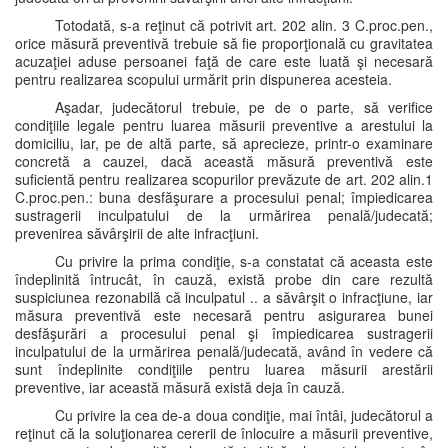
Totodată, s-a reţinut că potrivit art. 202 alin. 3 C.proc.pen.,
orice măsură preventivă trebuie să fie proporţională cu gravitatea
acuzaţiei aduse persoanei faţă de care este luată şi necesară
pentru realizarea scopului urmărit prin dispunerea acesteia.
Aşadar, judecătorul trebuie, pe de o parte, să verifice
condiţiile legale pentru luarea măsurii preventive a arestului la
domiciliu, iar, pe de altă parte, să aprecieze, printr-o examinare
concretă a cauzei, dacă această măsură preventivă este
suficientă pentru realizarea scopurilor prevăzute de art. 202 alin.1
C.proc.pen.: buna desfăşurare a procesului penal; împiedicarea
sustragerii inculpatului de la urmărirea penală/judecată;
prevenirea săvârşirii de alte infracţiuni.
Cu privire la prima condiţie, s-a constatat că aceasta este
îndeplinită întrucât, în cauză, există probe din care rezultă
suspiciunea rezonabilă că inculpatul .. a săvârşit o infracţiune, iar
măsura preventivă este necesară pentru asigurarea bunei
desfăşurări a procesului penal şi împiedicarea sustragerii
inculpatului de la urmărirea penală/judecată, având în vedere că
sunt îndeplinite condiţiile pentru luarea măsurii arestării
preventive, iar această măsură există deja în cauză.
Cu privire la cea de-a doua condiţie, mai întâi, judecătorul a
reţinut că la soluţionarea cererii de înlocuire a măsurii preventive,