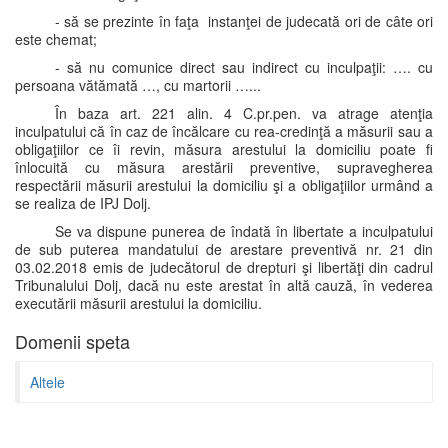
- să se prezinte în faţa instanţei de judecată ori de câte ori
este chemat;
- să nu comunice direct sau indirect cu inculpaţii: …. cu
persoana vătămată …, cu martorii …...
În baza art. 221 alin. 4 C.pr.pen. va atrage atenţia
inculpatului că în caz de încălcare cu rea-credinţă a măsurii sau a
obligaţiilor ce îi revin, măsura arestului la domiciliu poate fi
înlocuită cu măsura arestării preventive, supravegherea
respectării măsurii arestului la domiciliu şi a obligaţiilor urmând a
se realiza de IPJ Dolj.
Se va dispune punerea de îndată în libertate a inculpatului
de sub puterea mandatului de arestare preventivă nr. 21 din
03.02.2018 emis de judecătorul de drepturi şi libertăţi din cadrul
Tribunalului Dolj, dacă nu este arestat în altă cauză, în vederea
executării măsurii arestului la domiciliu.
Domenii speta
Altele