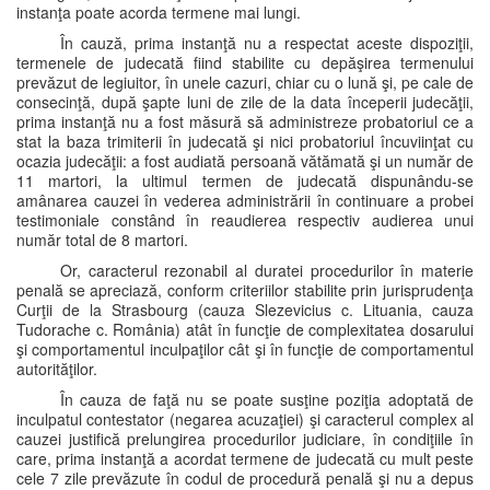
instanţa poate acorda termene mai lungi.
În cauză, prima instanţă nu a respectat aceste dispoziţii,
termenele de judecată fiind stabilite cu depăşirea termenului
prevăzut de legiuitor, în unele cazuri, chiar cu o lună şi, pe cale de
consecinţă, după şapte luni de zile de la data începerii judecăţii,
prima instanţă nu a fost măsură să administreze probatoriul ce a
stat la baza trimiterii în judecată şi nici probatoriul încuviinţat cu
ocazia judecăţii: a fost audiată persoană vătămată şi un număr de
11 martori, la ultimul termen de judecată dispunându-se
amânarea cauzei în vederea administrării în continuare a probei
testimoniale constând în reaudierea respectiv audierea unui
număr total de 8 martori.
Or, caracterul rezonabil al duratei procedurilor în materie
penală se apreciază, conform criteriilor stabilite prin jurisprudenţa
Curţii de la Strasbourg (cauza Slezevicius c. Lituania, cauza
Tudorache c. România) atât în funcţie de complexitatea dosarului
şi comportamentul inculpaţilor cât şi în funcţie de comportamentul
autorităţilor.
În cauza de faţă nu se poate susţine poziţia adoptată de
inculpatul contestator (negarea acuzaţiei) şi caracterul complex al
cauzei justifică prelungirea procedurilor judiciare, în condiţiile în
care, prima instanţă a acordat termene de judecată cu mult peste
cele 7 zile prevăzute în codul de procedură penală şi nu a depus