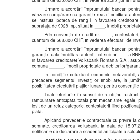
cuantum de 630.000 CHF, in vederea achiziţionării unui
Urmare a acordării împrumutului bancar, pentru
vânzare cumpărare cu garanţie reala imobiliara aute
se instituia ipoteca de rang I in favoarea creditoare
suprafaţa de 9928 mp, situat in ____, imobil proprietate 
Prin convenţia de credit nr. ____, contestato
cuantum de 568.600 CHF, in vederea efectuării de invest
Urmare a acordării împrumutului bancar, pentru
garanţie reala imobiliara autentificat sub nr. ___ la BNP
in favoarea creditoarei Volksbank Romania S.A., asupra
comuna ______, imobil proprietate a debitorilor/garanti
In condiţiile cotextului economic nefavorabil,
precadere segmentul investiţiilor imobiliare, la ju
posibilitatea efectuării plaţilor lunare pentru convenţiil
Toate eforturile în sensul de a obţine restruct
rambursare anticipata totala prin mecanisme legale, pr
lovit de un refuz categoric, contestatorii fiind poziţi
plata.
Aplicând prevederile contractuale cu privire la d
semnate, creditoarea Volksbank, la data de 15.07.20
notificările de declarare a scadentei anticipate a soldului