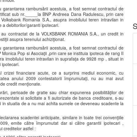
 imobil.
 garantarea rambursării acestuia, a fost semnat contractul de
ntificat sub nr._____la BNP Andreea Dana Radulescu, prin care
i Volksbank Romania S.A., asupra imobilului teren intravilan in
S
a debitorilor/garanti ipotecari.
ri, au contractat de la VOLKSBANK ROMANIA S.A., un credit in
iţii asupra terenului achiziţionat.
 garantarea rambursării acestuia, a fost semnat contractul de
 Monica Pop si Asociaţii ,prin care se instituia ipoteca de rang II
 imobilului teren intravilan in suprafaţa de 9928 mp , situat in
 ipotecari.
 al crizei financiare acute, ce a surprins mediul economic, cu
mătatea anului 2009 contestatorii împrumutaţi, nu au mai avut
e de credit menţionate.
urări, perioade de gratie sau chiar expunerea posibilităţilor de
ezentate si solicitate a fi autorizate de banca creditoare, s-au
onaţi in stuatia de a nu mai achita sumele ce deveneau scadente la
eclararea scadentei anticipate, similare in toate trei convenţiile
09, emite către împrumutat dar si către garantii ipotecari ,
 creditelor astfel :