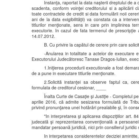
Instanţa, raportat la data naşterii dreptului de 
scadenta, conform voinţei creditorului si a aplicării
toate contractele de credit si data formulării noii cerer
ani de la data exigibilităţii) va constata ca a interve
titlurilor menţionate, sens in care prin implinirea te
executorie. In cazul de fata termenul de prescripţie a
14.07.2012.
B. Cu privire la capătul de cerere prin care solici
-Anularea in totalitate a actelor de executare e
Executorului Judecătoresc Tanase Dragos-Iulian, execut
1.Iniţierea procedurii executionale a fost demar
de a pune in executare titlurile menţionate.
2.Solicită instanţei sa observe faptul ca, ce
formulata de creditorul cesionar, ____
Înalta Curte de Casaţie şi Justiţie - Completul p
aprilie 2016, că admite sesizarea formulată de Tribu
privind pronunţarea unei hotărâri prealabile şi, în conse
"In interpretarea şi aplicarea dispoziţiilor art.
judecată şi reprezentarea convenţională a persoanei 
mandatar persoană juridică, nici prin consilierul juridi
In interpetarea considerentelor deciziei amintite