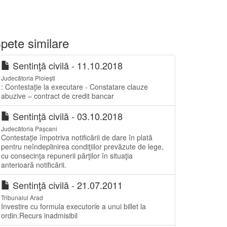
pete similare
Sentinţă civilă - 11.10.2018
Judecătoria Ploiești
: Contestaţie la executare - Constatare clauze
abuzive – contract de credit bancar
Sentinţă civilă - 03.10.2018
Judecătoria Pașcani
Contestaţie împotriva notificării de dare în plată
pentru neîndeplinirea condiţiilor prevăzute de lege,
cu consecinţa repunerii părţilor în situaţia
anterioară notificării.
Sentinţă civilă - 21.07.2011
Tribunalul Arad
Investire cu formula executorie a unui billet la
ordin.Recurs inadmisibil