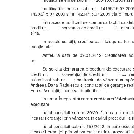
-notificările emise sub nr. 14205/15.07.2009 si nr
-notificările emise sub nr. 14199/15.07.20
14203/15.07.2009 si nr 14204/15.07.2009 către împrumu
Prin aceste notificări se comunica faptul ca deb
credit nr. ____ ; convenţia de credit nr. ___-, in cuantu
silita.
In aceste condiţii, creditoarea intelege sa formu
menţionate.
Astfel, la data de 09.04.2012, creditoarea ad
nr____.
Se solicita demararea procedurii de executare sil
credit nr. ___ ; convenţia de credit nr. ____; conven
autentificat sub nr. ___; contractul de vânzare cumpăr
Andreea Dana Radulescu si contractul de garanţie real
Pop si Asociaţii, impotriva debitorilor ___
In urma Înregistrării cererii creditoarei Volksb
executare,
-unul constituit sub nr. 30/2012, in care execut
incasarii creanţei prin vânzarea in cadrul procedurii a 
-unul constituit sub nr. 158/2012, in care execu
incasarii creanţei prin vânzarea in cadrul procedurii 