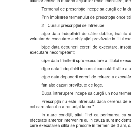
titlurilor emise in materia acţiunilor reale imobiliare, t
Termenul de prescripţie incepe sa curgă de la da
Prin împlinirea termenului de prescripţie orice ti
2 - Cursul prescripţiei se intrerupe:
a)pe data indeplinirii de către debitor, inainte 
voluntar de executare a obligaţiei prevăzute in titlul exe
b)pe data depunerii cererii de executare, insoti
executare necompetent;
c)pe data trimiterii spre executare a titlului execut
d)pe data indeplinirii in cursul executării silite a
e)pe data depunerii cererii de reluare a executării
f)in alte cazuri prevăzute de lege.
Dupa întrerupere incepe sa curgă un nou termen
Prescripţia nu este întrerupta daca cererea de 
cel care afacut-o a renunţat la ea."
In atare condiţii, ştiut fiind ca perimarea ca
efectuate anterior intervenirii ei, in cauza sunt incidente
cere executarea silita se prescrie in termen de 3 ani, 