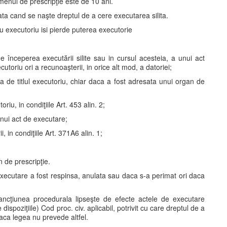
ermenul de prescripţie este de 10 ani.
ta cand se naşte dreptul de a cere executarea silita.
tlu executoriu isi pierde puterea executorie
de începerea executării silite sau in cursul acesteia, a unui act
cutoriu ori a recunoaşterii, in orice alt mod, a datoriei;
ta de titlul executoriu, chiar daca a fost adresata unui organ de
oriu, in condiţiile Art. 453 alin. 2;
 unui act de executare;
, in condiţiile Art. 371A6 alin. 1;
 de prescripţie.
executare a fost respinsa, anulata sau daca s-a perimat ori daca
 sancţiunea procedurala lipseşte de efecte actele de executare
 dispoziţiile) Cod proc. civ. aplicabil, potrivit cu care dreptul de a
daca legea nu prevede altfel.