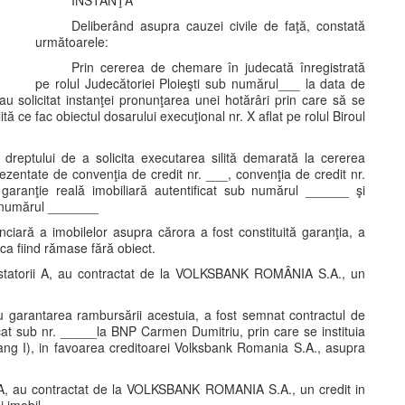
INSTANŢA
Deliberând asupra cauzei civile de faţă, constată
următoarele:
Prin cererea de chemare în judecată înregistrată
pe rolul Judecătoriei Ploieşti sub numărul___ la data de
 au solicitat instanţei pronunţarea unei hotărâri prin care să se
tă ce fac obiectul dosarului execuţional nr. X aflat pe rolul Biroul
ia dreptului de a solicita executarea silită demarată la cererea
eprezentate de convenţia de credit nr. ___, convenţia de credit nr.
garanţie reală imobiliară autentificat sub numărul ______ şi
ub numărul _______
ciară a imobilelor asupra cărora a fost constituită garanţia, a
, ca fiind rămase fără obiect.
ntestatorii A, au contractat de la VOLKSBANK ROMÂNIA S.A., un
 garantarea rambursării acestuia, a fost semnat contractul de
ficat sub nr. _____la BNP Carmen Dumitriu, prin care se instituia
 rang I), in favoarea creditoarei Volksbank Romania S.A., asupra
ii A, au contractat de la VOLKSBANK ROMANIA S.A., un credit in