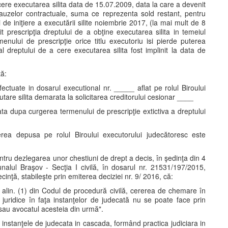
a cere executarea silita data de 15.07.2009, data la care a devenit
 clauzelor contractuale, suma ce reprezenta sold restant, pentru
i de iniţiere a executării silite noiembrie 2017, (la mai mult de 8
nit prescripţia dreptului de a obţine executarea silita in temeiul
rmenului de prescripţie orice titlu executoriu isi pierde puterea
l dreptului de a cere executarea silita fost implinit la data de
tă:
fectuate in dosarul executional nr. _____ aflat pe rolul Biroului
are silita demarata la solicitarea creditorului cesionar ____
ata dupa curgerea termenului de prescripţie extictiva a dreptului
rerea depusa pe rolul Biroului executorului judecătoresc este
entru dezlegarea unor chestiuni de drept a decis, în şedinţa din 4
nalul Braşov - Secţia I civilă, în dosarul nr. 21531/197/2015,
cinţă, stabileşte prin emiterea deciziei nr. 9/ 2016, că:
 84 alin. (1) din Codul de procedură civilă, cererea de chemare în
juridice în faţa instanţelor de judecată nu se poate face prin
c sau avocatul acesteia din urmă".
, instanţele de judecata in cascada, formând practica judiciara in