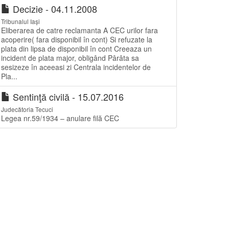
Decizie - 04.11.2008
Tribunalul Iași
Eliberarea de catre reclamanta A CEC urilor fara
acoperire( fara disponibil în cont) Si refuzate la
plata din lipsa de disponibil în cont Creeaza un
incident de plata major, obligând Pârâta sa
sesizeze în aceeasi zi Centrala incidentelor de
Pla...
Sentinţă civilă - 15.07.2016
Judecătoria Tecuci
Legea nr.59/1934 – anulare filă CEC