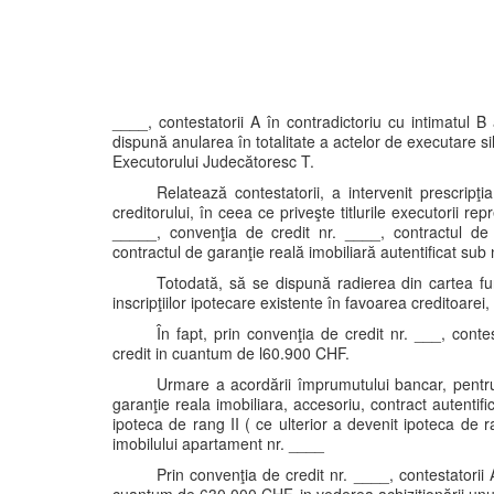
____, contestatorii A în contradictoriu cu intimatul B
dispună anularea în totalitate a actelor de executare sili
Executorului Judecătoresc T.
Relatează contestatorii, a intervenit prescripţ
creditorului, în ceea ce priveşte titlurile executorii r
_____, convenţia de credit nr. ____, contractul de 
contractul de garanţie reală imobiliară autentificat s
Totodată, să se dispună radierea din cartea fun
inscripţiilor ipotecare existente în favoarea creditoarei
În fapt, prin convenţia de credit nr. ___, co
credit in cuantum de l60.900 CHF.
Urmare a acordării împrumutului bancar, pentru
garanţie reala imobiliara, accesoriu, contract autenti
ipoteca de rang II ( ce ulterior a devenit ipoteca de
imobilului apartament nr. ____
Prin convenţia de credit nr. ____, contestator