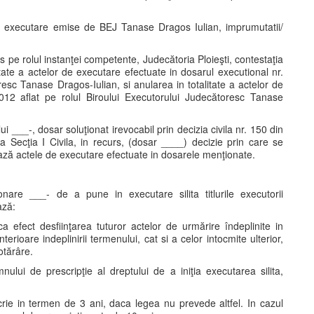
e executare emise de BEJ Tanase Dragos Iulian, imprumutatii/
dus pe rolul instanţei competente, Judecătoria Ploieşti, contestaţia
litate a actelor de executare efectuate in dosarul executional nr.
resc Tanase Dragos-Iulian, si anularea in totalitate a actelor de
012 aflat pe rolul Biroului Executorului Judecătoresc Tanase
i ___-, dosar soluţionat irevocabil prin decizia civila nr. 150 din
Secţia I Civila, in recurs, (dosar ____) decizie prin care se
ază actele de executare efectuate in dosarele menţionate.
onare ___- de a pune in executare silita titlurile executorii
ază:
 efect desfiinţarea tuturor actelor de urmărire îndeplinite in
rioare indeplinirii termenului, cat si a celor intocmite ulterior,
otărâre.
ului de prescripţie al dreptului de a iniţia executarea silita,
crie in termen de 3 ani, daca legea nu prevede altfel. In cazul