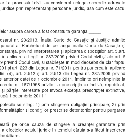
parti a procesului civil, au considerat nelegale cererile adresate
 juridice prin reprezentanţi persoane juridic, asa cum este cazul
lelor asupra cărora a fost constituita garanţia _____
osarul nr. 20/2013, Înalta Curte de Casaţie şi Justiţie admite
l general al Parchetului de pe lângă înalta Curte de Casaţie şi
stanţa, privind interpretarea şi aplicarea dispoziţiilor art. 5,art.
n aplicare a Legii nr. 287/2009 privind Codul civil şi ale art. 6
9 privind Codul civil, si stabileşte in mod deosebit de clar faptul
rt. 201 şi art. 223 din Legea nr. 71/2011 pentru punerea în aplicare
alin. (4), art. 2.512 şi art. 2.513 din Legea nr. 287/2009 privind
ute anterior datei de 1 octombrie 2011, împlinite ori neîmplinite la
retul nr. 167/1958 privitor la prescripţia extinctivă, republicat,
 şi părţile interesate pot invoca excepţia prescripţiei extinctive,
e după 1 octombrie 2011."
i ipotecile se sting: 1) prin stingerea obligaţiei principale; 2) prin
formalităţilor si condiţiilor prescrise detentorilor pentru purgarea
meiată pe orice cauză de stingere a creanţei garantate prin
 a efectelor actului juridic în temeiul căruia s-a făcut înscrierea
imobiliare.