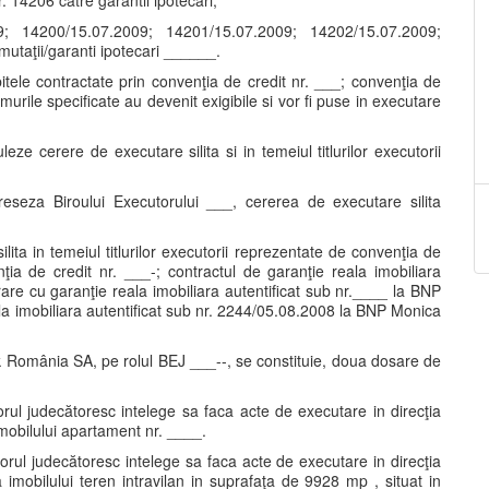
. 14206 către garantii ipotecari;
09; 14200/15.07.2009; 14201/15.07.2009; 14202/15.07.2009;
taţii/garanti ipotecari ______.
itele contractate prin convenţia de credit nr. ___; convenţia de
murile specificate au devenit exigibile si vor fi puse in executare
leze cerere de executare silita si in temeiul titlurilor executorii
reseza Biroului Executorului ___, cererea de executare silita
ita in temeiul titlurilor executorii reprezentate de convenţia de
ţia de credit nr. ___-; contractul de garanţie reala imobiliara
are cu garanţie reala imobiliara autentificat sub nr.____ la BNP
a imobiliara autentificat sub nr. 2244/05.08.2008 la BNP Monica
ank România SA, pe rolul BEJ ___--, se constituie, doua dosare de
orul judecătoresc intelege sa faca acte de executare in direcţia
imobilului apartament nr. ____.
torul judecătoresc intelege sa faca acte de executare in direcţia
a imobilului teren intravilan in suprafaţa de 9928 mp , situat in