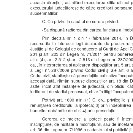
aceasta direcţie , asimilând executarea silita ultimei 
executorului judecătoresc de către creditorii persoane
subsemnatiilor.
C. Cu privire la capătul de cerere privind:
-Sa dispună radierea din cartea funciara a imobi
Prin decizia nr. 1 din 17 februarie 2014, în D
recursurile în interesul legii declarate de procuroru
Justiţie şi de Colegiul de conducere al Curţii de Apel Con
201 şi art. 223 din Legea nr. 71/2011 pentru punerea î
alin. (4), art. 2.512 şi art. 2.513 din Legea nr. 287/200
ca, „în interpretarea şi aplicarea dispoziţiilor art. 5,a
a Legii nr. 287/2009 privind Codul civil şi ale art. 6 
Codul civil, stabileşte că prescripţiile extinctive încep
aceeaşi dată, rămân supuse dispoziţiilor art. 18 din Dec
astfel încât atât instanţele de judecată, din oficiu, cât
indiferent de stadiul procesual, chiar în litigii început
Potrivit art. 1800 alin. (1) C. civ., privilegiile ş
renunţarea creditorului la ipotecă; 3) prin îndeplinirea 
bunurilor dobândite de ei si 4) prin prescripţie.
Cererea de radiere a ipotecii poate fi înte
inscripţiune, de nulitate a mscripţiunii, sau de încetare
art. 36 din Legea nr. 7/1996 a cadastrului şi publicităţii 