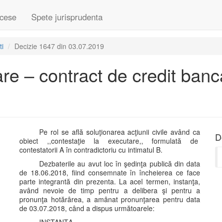
cese
Spete jurisprudenta
ti
Decizie 1647 din 03.07.2019
are – contract de credit banc
Pe rol se află soluţionarea acţiunii civile având ca
D
obiect ,,contestaţie la executare,, formulată de
contestatorii A în contradictoriu cu intimatul B.
Dezbaterile au avut loc în şedinţa publică din data
de 18.06.2018, fiind consemnate în încheierea ce face
parte integrantă din prezenta. La acel termen, instanţa,
având nevoie de timp pentru a delibera şi pentru a
pronunţa hotărârea, a amânat pronunţarea pentru data
de 03.07.2018, când a dispus următoarele: