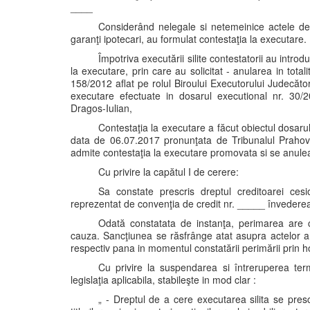
____
Considerând nelegale si netemeinice actele d
garanţi ipotecari, au formulat contestaţia la executare.
Împotriva executării silite contestatorii au intro
la executare, prin care au solicitat - anularea in tota
158/2012 aflat pe rolul Biroului Executorului Judecăto
executare efectuate in dosarul executional nr. 30/2
Dragos-Iulian,
Contestaţia la executare a făcut obiectul dosarulu
data de 06.07.2017 pronunţata de Tribunalul Prahova 
admite contestaţia la executare promovata si se anule
Cu privire la capătul I de cerere:
Sa constate prescris dreptul creditoarei cesi
reprezentat de convenţia de credit nr. _____ învedere
Odată constatata de instanţa, perimarea are ca
cauza. Sancţiunea se răsfrânge atat asupra actelor ante
respectiv pana in momentul constatării perimării prin h
Cu privire la suspendarea si întreruperea termn
legislaţia aplicabila, stabileşte in mod clar :
„ - Dreptul de a cere executarea silita se pres