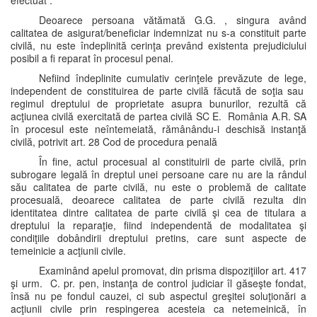
efectuat .
Deoarece persoana vătămată G.G. , singura având
calitatea de asigurat/beneficiar indemnizat nu s-a constituit parte
civilă, nu este îndeplinită cerinţa prevând existenta prejudiciului
posibil a fi reparat în procesul penal.
Nefiind îndeplinite cumulativ cerinţele prevăzute de lege,
independent de constituirea de parte civilă făcută de soţia sau
regimul dreptului de proprietate asupra bunurilor, rezultă că
acţiunea civilă exercitată de partea civilă SC E. România A.R. SA
în procesul este neîntemeiată, rămânându-i deschisă instanţă
civilă, potrivit art. 28 Cod de procedura penală
În fine, actul procesual al constituirii de parte civilă, prin
subrogare legală în dreptul unei persoane care nu are la rândul
său calitatea de parte civilă, nu este o problemă de calitate
procesuală, deoarece calitatea de parte civilă rezulta din
identitatea dintre calitatea de parte civilă şi cea de titulara a
dreptului la reparaţie, fiind independentă de modalitatea şi
condiţiile dobândirii dreptului pretins, care sunt aspecte de
temeinicie a acţiunii civile.
Examinând apelul promovat, din prisma dispoziţiilor art. 417
şi urm. C. pr. pen, instanţa de control judiciar îl găseşte fondat,
însă nu pe fondul cauzei, ci sub aspectul greşitei soluţionări a
acţiunii civile prin respingerea acesteia ca netemeinică, în