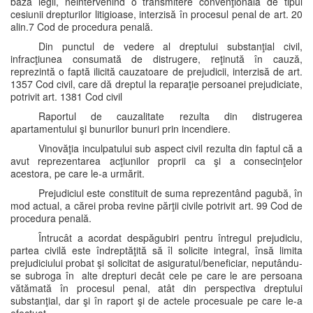
baza legii, neintervenind o transmitere convenţională de tipul
cesiunii drepturilor litigioase, interzisă în procesul penal de art. 20
alin.7 Cod de procedura penală.
Din punctul de vedere al dreptului substanţial civil,
infracţiunea consumată de distrugere, reţinută în cauză,
reprezintă o faptă ilicită cauzatoare de prejudicii, interzisă de art.
1357 Cod civil, care dă dreptul la reparaţie persoanei prejudiciate,
potrivit art. 1381 Cod civil
Raportul de cauzalitate rezulta din distrugerea
apartamentului şi bunurilor bunuri prin incendiere.
Vinovăţia inculpatului sub aspect civil rezulta din faptul că a
avut reprezentarea acţiunilor proprii ca şi a consecinţelor
acestora, pe care le-a urmărit.
Prejudiciul este constituit de suma reprezentând pagubă, în
mod actual, a cărei proba revine părţii civile potrivit art. 99 Cod de
procedura penală.
Întrucât a acordat despăgubiri pentru întregul prejudiciu,
partea civilă este îndreptăţită să îl solicite integral, însă limita
prejudiciului probat şi solicitat de asiguratul/beneficiar, neputându-
se subroga în alte drepturi decât cele pe care le are persoana
vătămată în procesul penal, atât din perspectiva dreptului
substanţial, dar şi în raport şi de actele procesuale pe care le-a