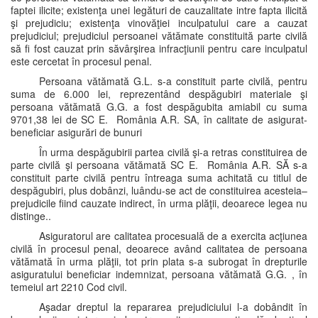
faptei ilicite; existenţa unei legături de cauzalitate intre fapta ilicită
şi prejudiciu; existenţa vinovăţiei inculpatului care a cauzat
prejudiciul; prejudiciul persoanei vătămate constituită parte civilă
să fi fost cauzat prin săvârşirea infracţiunii pentru care inculpatul
este cercetat în procesul penal.
Persoana vătămată G.L. s-a constituit parte civilă, pentru
suma de 6.000 lei, reprezentând despăgubiri materiale şi
persoana vătămată G.G. a fost despăgubita amiabil cu suma
9701,38 lei de SC E. România A.R. SA, în calitate de asigurat-
beneficiar asigurări de bunuri
În urma despăgubirii partea civilă şi-a retras constituirea de
parte civilă şi persoana vătămată SC E. România A.R. SĂ s-a
constituit parte civilă pentru întreaga suma achitată cu titlul de
despăgubiri, plus dobânzi, luându-se act de constituirea acesteia–
prejudicile fiind cauzate indirect, în urma plăţii, deoarece legea nu
distinge..
Asiguratorul are calitatea procesuală de a exercita acţiunea
civilă în procesul penal, deoarece având calitatea de persoana
vătămată în urma plăţii, tot prin plata s-a subrogat în drepturile
asiguratului beneficiar indemnizat, persoana vătămată G.G. , în
temeiul art 2210 Cod civil.
Aşadar dreptul la repararea prejudiciului l-a dobândit în