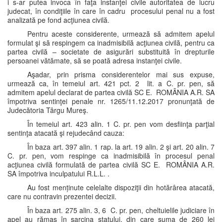
i s-ar putea invoca în faţa instanţei civile autoritatea de lucru
judecat, în condiţiile în care în cadru procesului penal nu a fost
analizată pe fond acţiunea civilă.
Pentru aceste considerente, urmează să admitem apelul
formulat şi să respingem ca inadmisibilă acţiunea civilă, pentru ca
partea civilă – societate de asigurări substituită în drepturile
persoanei vătămate, să se poată adresa instanţei civile.
Aşadar, prin prisma considerentelor mai sus expuse,
urmează ca, în temeiul art. 421 pct. 2 lit. a C. pr. pen, să
admitem apelul declarat de partea civilă SC E. ROMÂNIA A.R. SA
împotriva sentinţei penale nr. 1265/11.12.2017 pronunţată de
Judecătoria Târgu Mureş.
În temeiul art. 423 alin. 1 C. pr. pen vom desfiinţa parţial
sentinţa atacată şi rejudecând cauza:
În baza art. 397 alin. 1 rap. la art. 19 alin. 2 şi art. 20 alin. 7
C. pr. pen, vom respinge ca inadmisibilă în procesul penal
acţiunea civilă formulată de partea civilă SC E. ROMÂNIA A.R.
SA împotriva inculpatului R.L.L. .
Au fost menținute celelalte dispoziţii din hotărârea atacată,
care nu contravin prezentei decizii.
În baza art. 275 alin. 3, 6 C. pr. pen, cheltuielile judiciare în
apel au rămas în sarcina statului, din care suma de 260 lei