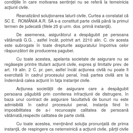
condiţiile în care motivarea sentinţei nu se referă la temeinicia
acţiunii civile.
Reanalizând soluţionarea laturii civile, Curtea a constatat că
SC E. ROMÂNIA A.R. SA s-a constituit parte civilă până la primul
termen de judecată (filele 25 şi urm. dos. primă instanţă).
De asemenea, asigurătorul a despăgubit pe persoana
vătămată G.G. , astfel încât, potrivit art. 2210 alin. C. civ acesta
este subrogate în toate drepturile asiguratului împotriva celor
răspunzători de producerea pagubei.
Cu toate acestea, apelanta societate de asigurare nu se
regăseşte printre titularii acţiunii civile, expres şi limitativ prev. de
art. 19 alin. 2 C. pr. pen, astfel încât acţiunea civilă nu poate fi
exercitată în cadrul procesului penal, însă partea civilă are la
îndemână calea acţiunii în faţa instanţei civile.
Acțiunea societății de asigurare care a despăgubit
persoana păgubită prin comiterea infracțiunii de distrugere, în
baza unui contract de asigurare facultativă de bunuri nu este
admisibilă în cadrul procesului penal, instanța fiind în
imposibilitatea de a-i recunoaște calitatea de persoană
vătămată,respectiv calitatea de parte civilă.
Cu toate acestea, menţinând soluţia pronunţată de prima
instanţă, de respingere ca netemeinică a acţiunii civile, părţii civile