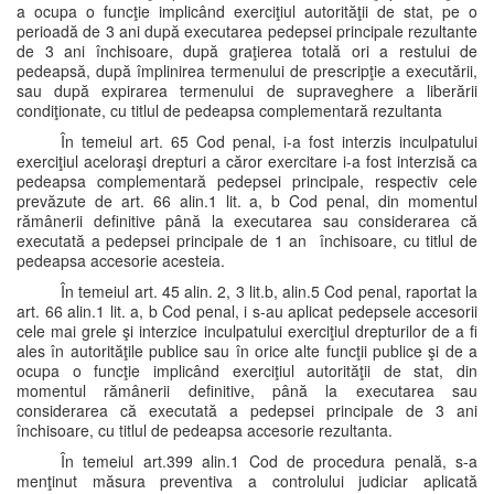
a ocupa o funcţie implicând exerciţiul autorităţii de stat, pe o
perioadă de 3 ani după executarea pedepsei principale rezultante
de 3 ani închisoare, după graţierea totală ori a restului de
pedeapsă, după împlinirea termenului de prescripţie a executării,
sau după expirarea termenului de supraveghere a liberării
condiţionate, cu titlul de pedeapsa complementară rezultanta
În temeiul art. 65 Cod penal, i-a fost interzis inculpatului
exerciţiul aceloraşi drepturi a căror exercitare i-a fost interzisă ca
pedeapsa complementară pedepsei principale, respectiv cele
prevăzute de art. 66 alin.1 lit. a, b Cod penal, din momentul
rămânerii definitive până la executarea sau considerarea că
executată a pedepsei principale de 1 an închisoare, cu titlul de
pedeapsa accesorie acesteia.
În temeiul art. 45 alin. 2, 3 lit.b, alin.5 Cod penal, raportat la
art. 66 alin.1 lit. a, b Cod penal, i s-au aplicat pedepsele accesorii
cele mai grele şi interzice inculpatului exerciţiul drepturilor de a fi
ales în autorităţile publice sau în orice alte funcţii publice şi de a
ocupa o funcţie implicând exerciţiul autorităţii de stat, din
momentul rămânerii definitive, până la executarea sau
considerarea că executată a pedepsei principale de 3 ani
închisoare, cu titlul de pedeapsa accesorie rezultanta.
În temeiul art.399 alin.1 Cod de procedura penală, s-a
menţinut măsura preventiva a controlului judiciar aplicată