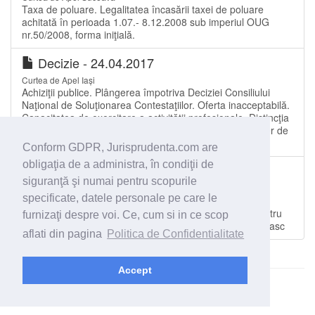
Taxa de poluare. Legalitatea încasării taxei de poluare
achitată în perioada 1.07.- 8.12.2008 sub imperiul OUG
nr.50/2008, forma iniţială.
Decizie - 24.04.2017
Curtea de Apel Iași
Achiziţii publice. Plângerea împotriva Deciziei Consiliului
Naţional de Soluţionarea Contestaţiilor. Oferta inacceptabilă.
Capacitatea de exercitare a activităţii profesionale. Distincţia
şi consecinţele ce decurg din deţinerea calităţii de broker de
asig
Conform GDPR, Jurisprudenta.com are
obligaţia de a administra, în condiţii de
Decizie - 15.06.2016
siguranţă şi numai pentru scopurile
Curtea de Apel Timișoara
specificate, datele personale pe care le
Daune morale. Criterii de apreciere. Penalizarea
asigurătorului. Termenul de la care curg penalităţile pentru
furnizaţi despre voi. Ce, cum si in ce scop
neplata daunelor morale stabilite de instanţa judecătoreasc
aflati din pagina
Politica de Confidentialitate
Accept
© 2026 - Jurisprudenta.com -
Cautare
-
Termeni si conditii