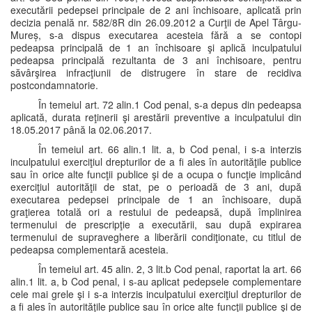
executării pedepsei principale de 2 ani închisoare, aplicată prin
decizia penală nr. 582/8R din 26.09.2012 a Curţii de Apel Târgu-
Mureș, s-a dispus executarea acesteia fără a se contopi
pedeapsa principală de 1 an închisoare şi aplică inculpatului
pedeapsa principală rezultanta de 3 ani închisoare, pentru
săvârşirea infracţiunii de distrugere în stare de recidiva
postcondamnatorie.
În temeiul art. 72 alin.1 Cod penal, s-a depus din pedeapsa
aplicată, durata reţinerii şi arestării preventive a inculpatului din
18.05.2017 până la 02.06.2017.
În temeiul art. 66 alin.1 lit. a, b Cod penal, i s-a interzis
inculpatului exerciţiul drepturilor de a fi ales în autorităţile publice
sau în orice alte funcţii publice şi de a ocupa o funcţie implicând
exerciţiul autorităţii de stat, pe o perioadă de 3 ani, după
executarea pedepsei principale de 1 an închisoare, după
graţierea totală ori a restului de pedeapsă, după împlinirea
termenului de prescripţie a executării, sau după expirarea
termenului de supraveghere a liberării condiţionate, cu titlul de
pedeapsa complementară acesteia.
În temeiul art. 45 alin. 2, 3 lit.b Cod penal, raportat la art. 66
alin.1 lit. a, b Cod penal, i s-au aplicat pedepsele complementare
cele mai grele şi i s-a interzis inculpatului exerciţiul drepturilor de
a fi ales în autorităţile publice sau în orice alte funcţii publice şi de