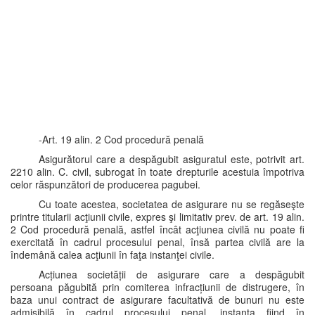
-Art. 19 alin. 2 Cod procedură penală
Asigurătorul care a despăgubit asiguratul este, potrivit art.
2210 alin. C. civil, subrogat în toate drepturile acestuia împotriva
celor răspunzători de producerea pagubei.
Cu toate acestea, societatea de asigurare nu se regăseşte
printre titularii acţiunii civile, expres şi limitativ prev. de art. 19 alin.
2 Cod procedură penală, astfel încât acţiunea civilă nu poate fi
exercitată în cadrul procesului penal, însă partea civilă are la
îndemână calea acţiunii în faţa instanţei civile.
Acțiunea societății de asigurare care a despăgubit
persoana păgubită prin comiterea infracțiunii de distrugere, în
baza unui contract de asigurare facultativă de bunuri nu este
admisibilă în cadrul procesului penal, instanța fiind în