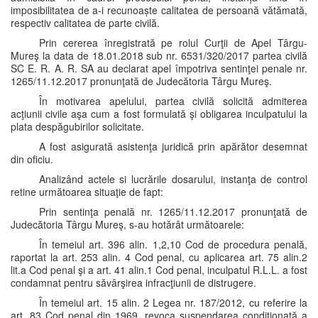
imposibilitatea de a-i recunoaște calitatea de persoană vătămată,
respectiv calitatea de parte civilă.
Prin cererea înregistrată pe rolul Curţii de Apel Târgu-
Mureş la data de 18.01.2018 sub nr. 6531/320/2017 partea civilă
SC E. R. A. R. SA au declarat apel împotriva sentinţei penale nr.
1265/11.12.2017 pronunţată de Judecătoria Târgu Mureş.
În motivarea apelului, partea civilă solicită admiterea
acţiunii civile aşa cum a fost formulată şi obligarea inculpatului la
plata despăgubirilor solicitate.
A fost asigurată asistenţa juridică prin apărător desemnat
din oficiu.
Analizând actele si lucrările dosarului, instanţa de control
retine următoarea situaţie de fapt:
Prin sentinţa penală nr. 1265/11.12.2017 pronunţată de
Judecătoria Târgu Mureş, s-au hotărât următoarele:
În temeiul art. 396 alin. 1,2,10 Cod de procedura penală,
raportat la art. 253 alin. 4 Cod penal, cu aplicarea art. 75 alin.2
lit.a Cod penal şi a art. 41 alin.1 Cod penal, inculpatul R.L.L. a fost
condamnat pentru săvârşirea infracţiunii de distrugere.
În temeiul art. 15 alin. 2 Legea nr. 187/2012, cu referire la
art. 83 Cod penal din 1969, revoca suspendarea condiţionată a