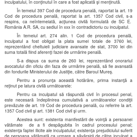
inculpatului, în conţinutul în care a fost aplicată şi menţinută.
În temeiul 397 Cod de procedura penală, raportat la art. 19
Cod de procedura penală, raportat la art. 1357 Cod civil, s-a
respins, ca neîntemeiată, acţiunea civilă formulată de SC E.
România A.R. SA, cu sediul în xxx în contradictoriu cu inculpatul.
În temeiul art. 274 alin. 1 Cod de procedura penală,
inculpatul a fost obligat la plata sumei totale de 3760 lei,
reprezentând cheltuieli judiciare avansate de stat, 3700 lei din
suma totală fiind aferenţi fazei de urmărire penală.
S-a dispus ca suma de 260 lei, reprezentând onorariul
avocatului din oficiu din faza de urmărire penală, să fie avansată
din fondurile Ministerului de Justiţie, către Baroul Mureş.
Pentru a pronunţa această hotărâre, prima instanţă a
reţinut pe latura civilă următoarele:
Pentru ca inculpatul să răspundă civil în procesul penal,
este necesară îndeplinirea cumulativă a următoarelor condiţii
prevăzute de art. 19 Cod de procedura penală, cu referire la art.
1357 Cod civil şi art. 1381 Cod civil şi urm.
Acestea sunt: existenta manifestării de voinţă a persoanei
vătămate de a fi despăgubita în cadrul procesului penal;
existenţa faptei ilicite ale inculpatului; existenţa prejudiciului suferit
de persoana vătămată ca urmare a săvârşirii de către inculpat a