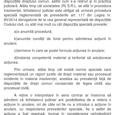
dispozițiile dreptului comun, astfel cum s-a reținut și în practica
judiciară. Atâta timp cât societatea (R) S.R.L. se află în procedura
insolvenței, lichidatorul judiciar este obligat să urmeze procedura
specială reglementată de prevederile art. 117 din Legea nr.
85/2014 derogatorie de la cea general reprezentată de dispozițiile
Codului civil, cu atât mai mult cu cât dispoziția specială prevede:
a)o anumită procedură;
b)anumite condiții de fond pentru admiterea acțiunii în
anulare;
c)termene în care se poate formula acțiunea în anulare;
d)instanța competentă material și teritorial să soluționeze
acțiunea.
Prin urmare, atâta timp cât există norme speciale care
reglementează un raport juridic de drept material sau procesual
incidente în materia insolvenței, acestea au prevalență față de
dispozițiile de drept comun consacrate de legea civilă sau
procesual civilă.
A reține o interpretare în sens contrar ar însemna să
admitem că lichidatorul judiciar are posibilitatea de a reitera o
acțiune în anulare, ori de câte ori fie nu a introdus o acțiune în
anulare, cu respectarea prevederilor speciale, fie o astfel de
acțiune a fost respinsă, tocmai în considerarea neîndeplinirii