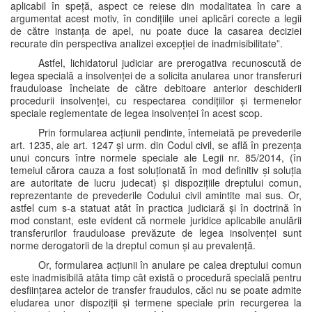
aplicabil în speță, aspect ce reiese din modalitatea în care a
argumentat acest motiv, în condițiile unei aplicări corecte a legii
de către instanța de apel, nu poate duce la casarea deciziei
recurate din perspectiva analizei excepției de inadmisibilitate”.
Astfel, lichidatorul judiciar are prerogativa recunoscută de
legea specială a insolvenței de a solicita anularea unor transferuri
frauduloase încheiate de către debitoare anterior deschiderii
procedurii insolvenței, cu respectarea condițiilor și termenelor
speciale reglementate de legea insolvenței în acest scop.
Prin formularea acțiunii pendinte, întemeiată pe prevederile
art. 1235, ale art. 1247 și urm. din Codul civil, se află în prezența
unui concurs între normele speciale ale Legii nr. 85/2014, (în
temeiul cărora cauza a fost soluționată în mod definitiv și soluția
are autoritate de lucru judecat) și dispozițiile dreptului comun,
reprezentante de prevederile Codului civil amintite mai sus. Or,
astfel cum s-a statuat atât în practica judiciară și în doctrină în
mod constant, este evident că normele juridice aplicabile anulării
transferurilor frauduloase prevăzute de legea insolvenței sunt
norme derogatorii de la dreptul comun și au prevalență.
Or, formularea acțiunii în anulare pe calea dreptului comun
este inadmisibilă atâta timp cât există o procedură specială pentru
desființarea actelor de transfer fraudulos, căci nu se poate admite
eludarea unor dispoziții și termene speciale prin recurgerea la