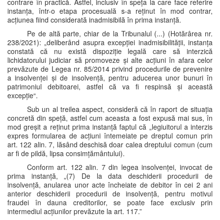
contrare în practică. Astfel, inclusiv în speța la care face referire
instanța, într-o etapa procesuală s-a reținut în mod contrar,
acțiunea fiind considerată inadmisibilă în prima instanță.
Pe de altă parte, chiar de la Tribunalul (...) (Hotărârea nr.
238/2021): „deliberând asupra excepției inadmisibilității, instanța
constată că nu există dispoziție legală care să interzică
lichidatorului judiciar să promoveze și alte acțiuni în afara celor
prevăzute de Legea nr. 85/2014 privind procedurile de prevenire
a insolvenței și de insolvență, pentru aducerea unor bunuri în
patrimoniul debitoarei, astfel că va fi respinsă și această
excepție“.
Sub un al treilea aspect, consideră că în raport de situația
concretă din speță, astfel cum aceasta a fost expusă mai sus, în
mod greșit a reținut prima instanță faptul că „legiuitorul a interzis
expres formularea de acțiuni întemeiate pe dreptul comun prin
art. 122 alin. 7, lăsând deschisă doar calea dreptului comun (cum
ar fi de pildă, lipsa consimțământului).
Conform art. 122 alin. 7 din legea insolvenței, invocat de
prima instanță, „(7) De la data deschiderii procedurii de
insolvență, anularea unor acte încheiate de debitor în cei 2 ani
anterior deschiderii procedurii de insolvență, pentru motivul
fraudei în dauna creditorilor, se poate face exclusiv prin
intermediul acțiunilor prevăzute la art. 117.”