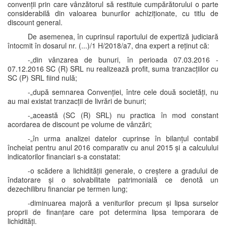
convenții prin care vânzătorul să restituie cumpărătorului o parte
considerabilă din valoarea bunurilor achiziționate, cu titlu de
discount general.
De asemenea, în cuprinsul raportului de expertiză judiciară
întocmit în dosarul nr. (...)/1 H/2018/a7, dna expert a reținut că:
-„din vânzarea de bunuri, în perioada 07.03.2016 -
07.12.2016 SC (R) SRL nu realizează profit, suma tranzacțiilor cu
SC (P) SRL fiind nulă;
-„după semnarea Convenției, între cele două societăți, nu
au mai existat tranzacții de livrări de bunuri;
-„această (SC (R) SRL) nu practica în mod constant
acordarea de discount pe volume de vânzări;
-„în urma analizei datelor cuprinse în bilanțul contabil
încheiat pentru anul 2016 comparativ cu anul 2015 și a calculului
indicatorilor financiari s-a constatat:
-o scădere a lichidității generale, o creștere a gradului de
îndatorare și o solvabilitate patrimonială ce denotă un
dezechilibru financiar pe termen lung;
-diminuarea majoră a veniturilor precum și lipsa surselor
proprii de finanțare care pot determina lipsa temporara de
lichidități.