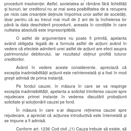
procedurii insolvenței. Astfel, societatea ar rămâne fără lichidități
și bunuri, iar creditorul nu ar mai avea posibilitatea de a recupera
pe nicio cale creanțele deținute împotriva unor astfel de societăți,
doar pentru că au trecut mai mult de 2 ani de la încheierea lor
până la data deschiderii procedurii, aceasta în condițiile în care
nulitatea absolută este imprescriptibilă.
O astfel de argumentare nu poate fi primită, apelanta
având obligația legală de a formula astfel de acțiuni având în
vedere că efectele admiterii unei astfel de acțiuni are efect asupra
patrimoniului debitorului, iar rezultatul obținut profită tuturor
creditorilor.
Având în vedere aceste considerente, apreciază că
excepția inadmisibilității acțiunii este neîntemeiată și a fost în mod
greșit admisă de prima instanță.
Pe fondul cauzei, în măsura în care se va respinge
excepția inadmisibilității, apelanta a solicitat trimiterea cauzei spre
rejudecare primei instanțe în vederea discutării probațiunii
solicitate și soluționării cauzei pe fond.
În măsura în care s-ar dispune reținerea cauzei spre
rejudecare, a apreciat că acțiunea introductivă este întemeiată și
se impune a fi admisă.
Conform art. 1236 Cod civil „(1) Cauza trebuie să existe, să