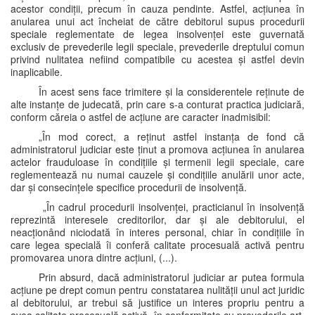
acestor condiții, precum în cauza pendinte. Astfel, acțiunea în
anularea unui act încheiat de către debitorul supus procedurii
speciale reglementate de legea insolvenței este guvernată
exclusiv de prevederile legii speciale, prevederile dreptului comun
privind nulitatea nefiind compatibile cu acestea și astfel devin
inaplicabile.
În acest sens face trimitere și la considerentele reținute de
alte instanțe de judecată, prin care s-a conturat practica judiciară,
conform căreia o astfel de acțiune are caracter inadmisibil:
„În mod corect, a reținut astfel instanța de fond că
administratorul judiciar este ținut a promova acțiunea în anularea
actelor frauduloase în condițiile și termenii legii speciale, care
reglementează nu numai cauzele și condițiile anulării unor acte,
dar și consecințele specifice procedurii de insolvență.
„În cadrul procedurii insolvenței, practicianul în insolvență
reprezintă interesele creditorilor, dar și ale debitorului, el
neacționând niciodată în interes personal, chiar în condițiile în
care legea specială îi conferă calitate procesuală activă pentru
promovarea unora dintre acțiuni, (...).
Prin absurd, dacă administratorul judiciar ar putea formula
acțiune pe drept comun pentru constatarea nulității unul act juridic
al debitorului, ar trebui să justifice un interes propriu pentru a