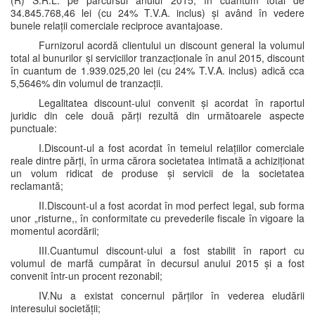
(R) S.R.L. pe parcursul anului 2015, în cuantum total de
34.845.768,46 lei (cu 24% T.V.A. inclus) și având în vedere
bunele relații comerciale reciproce avantajoase.
Furnizorul acordă clientului un discount general la volumul
total al bunurilor și serviciilor tranzacționale în anul 2015, discount
în cuantum de 1.939.025,20 lei (cu 24% T.V.A. inclus) adică cca
5,5646% din volumul de tranzacții.
Legalitatea discount-ului convenit și acordat în raportul
juridic din cele două părți rezultă din următoarele aspecte
punctuale:
I.Discount-ul a fost acordat în temeiul relațiilor comerciale
reale dintre părți, în urma cărora societatea intimată a achiziționat
un volum ridicat de produse și servicii de la societatea
reclamantă;
II.Discount-ul a fost acordat în mod perfect legal, sub forma
unor „risturne,, în conformitate cu prevederile fiscale în vigoare la
momentul acordării;
III.Cuantumul discount-ului a fost stabilit în raport cu
volumul de marfă cumpărat în decursul anului 2015 și a fost
convenit într-un procent rezonabil;
IV.Nu a existat concernul părților în vederea eludării
interesului societății;