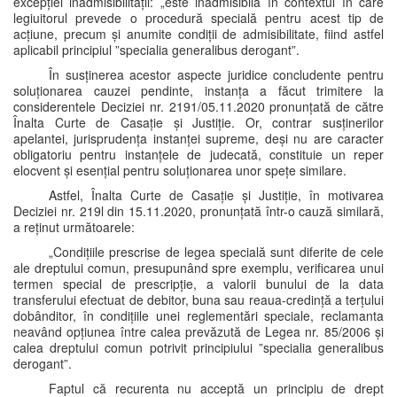
excepției inadmisibilității: „este inadmisibilă în contextul în care
legiuitorul prevede o procedură specială pentru acest tip de
acțiune, precum și anumite condiții de admisibilitate, fiind astfel
aplicabil principiul ”specialia generalibus derogant”.
În susținerea acestor aspecte juridice concludente pentru
soluționarea cauzei pendinte, instanța a făcut trimitere la
considerentele Deciziei nr. 2191/05.11.2020 pronunțată de către
Înalta Curte de Casație și Justiție. Or, contrar susținerilor
apelantei, jurisprudența instanței supreme, deși nu are caracter
obligatoriu pentru instanțele de judecată, constituie un reper
elocvent și esențial pentru soluționarea unor spețe similare.
Astfel, Înalta Curte de Casație și Justiție, în motivarea
Deciziei nr. 219l din 15.11.2020, pronunțată într-o cauză similară,
a reținut următoarele:
„Condițiile prescrise de legea specială sunt diferite de cele
ale dreptului comun, presupunând spre exemplu, verificarea unui
termen special de prescripție, a valorii bunului de la data
transferului efectuat de debitor, buna sau reaua-credință a terțului
dobânditor, în condițiile unei reglementări speciale, reclamanta
neavând opțiunea între calea prevăzută de Legea nr. 85/2006 și
calea dreptului comun potrivit principiului ”specialia generalibus
derogant”.
Faptul că recurenta nu acceptă un principiu de drept