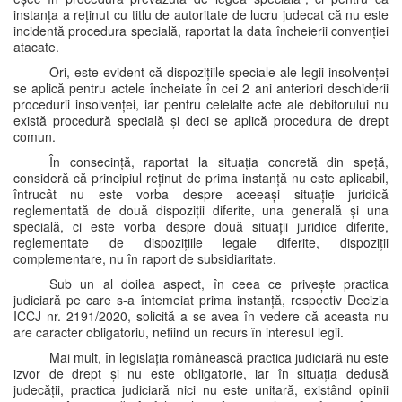
instanța a reținut cu titlu de autoritate de lucru judecat că nu este
incidentă procedura specială, raportat la data încheierii convenției
atacate.
Ori, este evident că dispozițiile speciale ale legii insolvenței
se aplică pentru actele încheiate în cei 2 ani anteriori deschiderii
procedurii insolvenței, iar pentru celelalte acte ale debitorului nu
există procedură specială și deci se aplică procedura de drept
comun.
În consecință, raportat la situația concretă din speță,
consideră că principiul reținut de prima instanță nu este aplicabil,
întrucât nu este vorba despre aceeași situație juridică
reglementată de două dispoziții diferite, una generală și una
specială, ci este vorba despre două situații juridice diferite,
reglementate de dispozițiile legale diferite, dispoziții
complementare, nu în raport de subsidiaritate.
Sub un al doilea aspect, în ceea ce privește practica
judiciară pe care s-a întemeiat prima instanță, respectiv Decizia
ICCJ nr. 2191/2020, solicită a se avea în vedere că aceasta nu
are caracter obligatoriu, nefiind un recurs în interesul legii.
Mai mult, în legislația românească practica judiciară nu este
izvor de drept și nu este obligatorie, iar în situația dedusă
judecății, practica judiciară nici nu este unitară, existând opinii