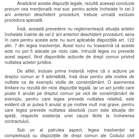
Analizând aceste dispoziții legale, rezultă aceeași concluzie
precum cea menționată mai sus: pentru actele încheiate în cei 2
ani anteriori deschiderii procedurii, trebuie urmată exclusiv
procedura specială.
Însă, această prevedere nu reglementează situația actelor
încheiate înainte de cei 2 ani anteriori deschiderii procedurii, sens
în care pentru aceste acte nu sunt aplicabile dispozițiile art. 122
alin. 7 din legea insolvenței. Acest lucru nu înseamnă că aceste
acte nu pot fi atacate pe nicio cale, întrucât legea nu prevede
acest aspect, fiind disponibile acțiunile de drept comun privind
nulitatea actelor juridice.
De altfel, inclusiv prima instanță reține că o acțiune pe
dreptul comun ar fi admisibilă, însă doar pentru alte motive de
nulitate ca de exemplu viciile de consimțământ. O asemenea
limitare nu rezultă din nicio dispoziție legală, iar un act juridic care
poate fi anulat pe dreptul comun pe vicii de consimțământ de
exemplu, pentru care legea prevede nulitatea relativă, este
evident că ar putea fi anulat și pe motive mult mai grave, pentru
care legea prevede nulitatea absolută (cum este situația din
speță, respectiv existența unei cauze ilicite la încheierea
contractului).
Sub un al patrulea aspect, legea insolvenței se
completează cu dispozițiile de drept comun ale Codului civil