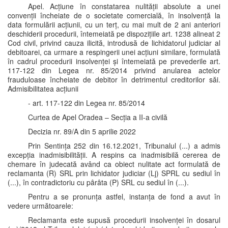
Apel. Acțiune în constatarea nulității absolute a unei
convenții încheiate de o societate comercială, în insolvență la
data formulării acțiunii, cu un terț, cu mai mult de 2 ani anteriori
deschiderii procedurii, întemeiată pe dispozițiile art. 1238 alineat 2
Cod civil, privind cauza ilicită, introdusă de lichidatorul judiciar al
debitoarei, ca urmare a respingerii unei acțiuni similare, formulată
în cadrul procedurii insolvenței și întemeiată pe prevederile art.
117-122 din Legea nr. 85/2014 privind anularea actelor
frauduloase încheiate de debitor în detrimentul creditorilor săi.
Admisibilitatea acțiunii
- art. 117-122 din Legea nr. 85/2014
Curtea de Apel Oradea – Secția a II-a civilă
Decizia nr. 89/A din 5 aprilie 2022
Prin Sentința 252 din 16.12.2021, Tribunalul (...) a admis
excepția inadmisibilității. A respins ca inadmisibilă cererea de
chemare în judecată având ca obiect nulitate act formulată de
reclamanta (R) SRL prin lichidator judiciar (Lj) SPRL cu sediul în
(...), în contradictoriu cu pârâta (P) SRL cu sediul în (...).
Pentru a se pronunța astfel, instanța de fond a avut în
vedere următoarele:
Reclamanta este supusă procedurii insolvenței în dosarul