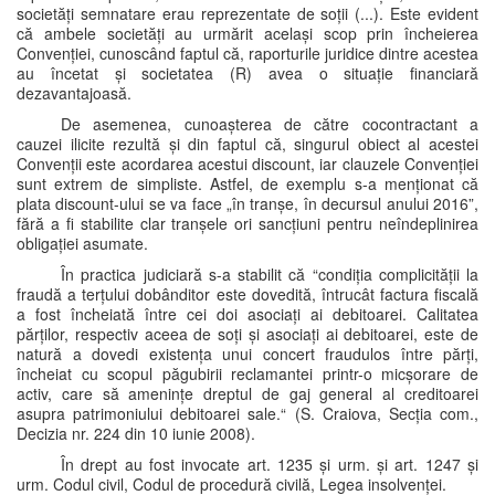
societăți semnatare erau reprezentate de soții (...). Este evident
că ambele societăți au urmărit același scop prin încheierea
Convenției, cunoscând faptul că, raporturile juridice dintre acestea
au încetat și societatea (R) avea o situație financiară
dezavantajoasă.
De asemenea, cunoașterea de către cocontractant a
cauzei ilicite rezultă și din faptul că, singurul obiect al acestei
Convenții este acordarea acestui discount, iar clauzele Convenției
sunt extrem de simpliste. Astfel, de exemplu s-a menționat că
plata discount-ului se va face „în tranșe, în decursul anului 2016”,
fără a fi stabilite clar tranșele ori sancțiuni pentru neîndeplinirea
obligației asumate.
În practica judiciară s-a stabilit că “condiția complicității la
fraudă a terțului dobânditor este dovedită, întrucât factura fiscală
a fost încheiată între cei doi asociați ai debitoarei. Calitatea
părților, respectiv aceea de soți și asociați ai debitoarei, este de
natură a dovedi existența unui concert fraudulos între părți,
încheiat cu scopul păgubirii reclamantei printr-o micșorare de
activ, care să amenințe dreptul de gaj general al creditoarei
asupra patrimoniului debitoarei sale.“ (S. Craiova, Secția com.,
Decizia nr. 224 din 10 iunie 2008).
În drept au fost invocate art. 1235 și urm. și art. 1247 și
urm. Codul civil, Codul de procedură civilă, Legea insolvenței.