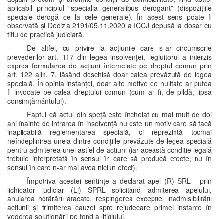
aplicabil principiul “specialia generalibus derogant” (dispozițiile
speciale derogă de la cele generale). În acest sens poate fi
observată și Decizia 2191/05.11.2020 a ICCJ depusă la dosar cu
titlu de practică judiciară.
De altfel, cu privire la acțiunile care s-ar circumscrie
prevederilor art. 117 din legea insolvenței, legiuitorul a interzis
expres formularea de acțiuni întemeiate pe dreptul comun prin
art. 122 alin. 7, lăsând deschisă doar calea prevăzută de legea
specială. În opinia instanței, doar alte motive de nulitate ar putea
fi invocate pe calea dreptului comun (cum ar fi, de pildă, lipsa
consimțământului).
Faptul că actul din speță este încheiat cu mai mult de doi
ani înainte de intrarea în insolvență nu este un motiv care să facă
inaplicabilă reglementarea specială, ci reprezintă tocmai
neîndeplinirea uneia dintre condițiile prevăzute de legea specială
pentru admiterea unei astfel de acțiuni (iar această condiție legală
trebuie interpretată în sensul în care să producă efecte, nu în
sensul în care n-ar mai avea niciun efect).
Împotriva acestei sentințe a declarat apel (R) SRL - prin
lichidator judiciar (Lj) SPRL solicitând admiterea apelului,
anularea hotărârii atacate, respingerea excepției inadmisibilității
acțiunii și trimiterea cauzei spre rejudecare primei instanțe în
vederea soluționării pe fond a litigiului.