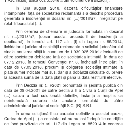
T.V.A. inclus) adică cca 5,5646% din volumul de tranzacții).
În luna august 2018, datorită dificultăților financiare
întâmpinate, față de societatea reclamantă s-a deschis procedura
generală a insolvenței în dosarul nr. (...)/2018/a7, înregistrat pe
rolul Tribunalului (...).
Prin cererea de chemare în judecată formulată în dosarul
nr. (...)/2018/a7, (dosar asociat procedurii de insolvență a
debitoarei), în temeiul art. 117 alin. (l) din Legea nr. 85/2014,
lichidatorul judiciar al societății reclamante a solicitat judecătorului
sindic, anularea plății în cuantum de 1.939.025,20 lei efectuată de
către societatea debitoare față de societatea intimată, în data de
07.12.2016, în temeiul Convenției nr. 6, încheiată între părți în
data de 07.03.2016, precum și obligarea societății intimate la
plata sumei indicate mai sus, dar și a dobânzii calculate cu privire
la această sumă de la data plății și până la data restituirii efective.
Prin Decizia nr. (...)/2021 pronunțată în ședința publică din
data de 29.04.2021 de către Secția a II-a Civilă a Curții de Apel
(...) cauza a fost soluționată definitiv, instanța a respins ca
neîntemeiată cererea de anulare formulată de către
administratorul judiciar al societății S.C. (R) S.R.L.
În urma soluționării cu caracter definitiv a acestei cauze,
Curtea de Apel (...) a constatat că nu au fost îndeplinite condițiile
de fond prevăzute de art. 117 din Legea nr. 852014 în vederea