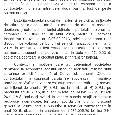
intimate. Astfel, în perioada 2013 - 2017, valoarea totală a
contractelor încheiate între cele două părți a fost de peste
50.000.000 lei.
Datorită volumului ridicat de mărfuri și servicii achiziționate
de către societatea intimată, în calitate de client al societății
debitoare și datorită importanței obținute în portofoliul de clienți ai
companiei în ultimii ani, în anul 2016, părțile au convenit
încheierea Convenției nr. 6/07.03.2016, privind acordarea unui
discount pe volumul de bunuri și servicii tranzacționate în anul
2015. În aceeași zi, a fost emisă factura fiscală nr. (...) pentru
acordarea discount-ului pe volum, iar în data de 07.12.2016,
societatea debitoare a efectuat plata, prin transfer bancar.
Contextul și motivele care au determinat societatea
debitoare la acordarea acestui discount societății intimate sunt
surprinse explicit în art. 2 al Convenției, denumit „Obiectul
contractului,, în cuprinsul căruia se stipulează în maniera
următoare: „Având în vedere volumul crescut de mărfuri și servicii
achiziționat de clientul (P) S.R.L. de la furnizorul (R) S.R.L. pe
parcursul anului 2015, în cuantum total de 34.845.768,46 lei (cu
24% T.V.A. inclus și având în vedere bunele relații comerciale
reciproce avantajoase, furnizorul acordă clientului un discount
general la volumul total al bunurilor și serviciilor tranzacționate în
anul 2015, discount în cuantum de 1.939.025,20 lei (cu 24%