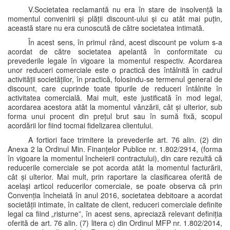
V.Societatea reclamantă nu era în stare de insolvență la
momentul convenirii și plății discount-ului și cu atât mai puțin,
această stare nu era cunoscută de către societatea intimată.
În acest sens, în primul rând, acest discount pe volum s-a
acordat de către societatea apelantă în conformitate cu
prevederile legale în vigoare la momentul respectiv. Acordarea
unor reduceri comerciale este o practică des întâlnită în cadrul
activității societăților, în practică, folosindu-se termenul general de
discount, care cuprinde toate tipurile de reduceri întâlnite în
activitatea comercială. Mai mult, este justificată în mod legal,
acordarea acestora atât la momentul vânzării, cât și ulterior, sub
forma unui procent din prețul brut sau în sumă fixă, scopul
acordării lor fiind tocmai fidelizarea clientului.
A fortiori face trimitere la prevederile art. 76 alin. (2) din
Anexa 2 la Ordinul Min. Finanțelor Publice nr. 1.802/2914, (forma
în vigoare la momentul încheierii contractului), din care rezultă că
reducerile comerciale se pot acorda atât la momentul facturării,
cât și ulterior. Mai mult, prin raportare la clasificarea oferită de
același articol reducerilor comerciale, se poate observa că prin
Convenția încheiată în anul 2016, societatea debitoare a acordat
societății intimate, în calitate de client, reduceri comerciale definite
legal ca fiind „risturne”, în acest sens, apreciază relevant definiția
oferită de art. 76 alin. (7) litera c) din Ordinul MFP nr. 1.802/2014,