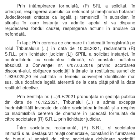
Prin întâmpinarea formulată, (P) SRL a solicitat, în
principal, respingerea apelului ca nefondat și menținerea hotărârii
Judecătorești criticate ca legală și temeinică, în subsidiar, în
situația în care instanța va admite apelul și va dispune
rejudecarea fondul cauzei, respingerea acțiunii în anulare ca
nefondată.
În fapt: Prin cererea de chemare în judecată înregistrată pe
rolul Tribunalului (...) în data de 10.08.2021, reclamanta (R)
S.R.L. prin lichidator judiciar (Lj) SPRL a solicitat instanței, în
contradictoriu cu societatea intimată, să constate nulitatea
absolută a Convenției nr. 6/07.03.2016 privind acordarea
discount-ului, obligarea societății intimate la restituirea sumei de
1.939.025,20 lei achitată în temeiul convenției identificate mai
sus, plus dobânda legală aferentă de la data plății până la data
restituirii efective.
Prin Sentința nr. (...)/LP/2021 pronunțată în ședința publică
din data de 16.12.2021, Tribunalul (...) a admis excepția
inadmisibilității invocate de către societatea intimată și a respins
ca inadmisibilă cererea de chemare în judecată formulată de
către societatea (R) S.R.L. prin lichidator judiciar.
Între societatea reclamantă, (R) S.R.L. și societatea
intimată s-au desfășurat relații comerciale, constând în furnizarea
de bunuri și servicii de către societatea debitoare societății