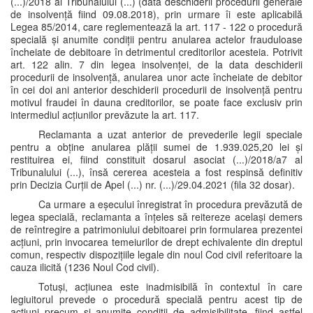
(...)/2018 al Tribunalului (...) (data deschiderii procedurii generale
de insolvență fiind 09.08.2018), prin urmare îi este aplicabilă
Legea 85/2014, care reglementează la art. 117 - 122 o procedură
specială și anumite condiții pentru anularea actelor frauduloase
încheiate de debitoare în detrimentul creditorilor acesteia. Potrivit
art. 122 alin. 7 din legea insolvenței, de la data deschiderii
procedurii de insolvență, anularea unor acte încheiate de debitor
în cei doi ani anterior deschiderii procedurii de insolvență pentru
motivul fraudei în dauna creditorilor, se poate face exclusiv prin
intermediul acțiunilor prevăzute la art. 117.
Reclamanta a uzat anterior de prevederile legii speciale
pentru a obține anularea plății sumei de 1.939.025,20 lei și
restituirea ei, fiind constituit dosarul asociat (...)/2018/a7 al
Tribunalului (...), însă cererea acesteia a fost respinsă definitiv
prin Decizia Curții de Apel (...) nr. (...)/29.04.2021 (fila 32 dosar).
Ca urmare a eșecului înregistrat în procedura prevăzută de
legea specială, reclamanta a înțeles să reitereze același demers
de reîntregire a patrimoniului debitoarei prin formularea prezentei
acțiuni, prin invocarea temeiurilor de drept echivalente din dreptul
comun, respectiv dispozițiile legale din noul Cod civil referitoare la
cauza ilicită (1236 Noul Cod civil).
Totuși, acțiunea este inadmisibilă în contextul în care
legiuitorul prevede o procedură specială pentru acest tip de
acțiuni precum și anumite condiții de admisibilitate, fiind astfel