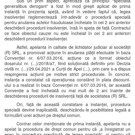
Sub un prim aspect, apreciază că principiul “specialia
generalibus derogant” a fost în mod greșit aplicat de prima
instanță în prezenta speță, având în vedere faptul că, legea
insolvenței reglementează într-adevăr o procedură specială
pentru anularea actelor frauduloase încheiate în cei 2 ani anterior
deschiderii procedurii insolvenței, însă în speța de față Contractul
ce face obiectul cauzei nu este încheiat în cei 2 ani anteriori
deschiderii procedurii insolvenței.
Astfel, apelanta în calitate de lichidator judiciar al societății
(R) SRL, a promovat acțiune în anularea plății efectuate în baza
Convenției nr. 6/07.03.2016, acțiune ce a format obiectul
dosarului nr. (...)/2018/a7, fiind soluționată definitiv prin Decizia
civilă nr. (...)/29.04.2021 a Curții de Apel (...), prin care s-a dispus
respingerea acțiunii pe motive strict procedurale. În concret,
instanța a constatat că operațiunea constând în plata discount-
ului s-a realizat în baza Convenției nr. 6/07.03.2016, iar această
Convenție a fost încheiată cu mai mult de 2 ani înainte de
deschiderea procedurii de insolvență față de societatea (R) SRL.
Ori, față de această constatare a instanței, procedura
specială devine inaplicabilă, deschizându-le posibilitatea legală a
formulării unei acțiuni pe dreptul comun.
Contrar celor menționate de prima instanță, apelanta nu a
apelat la procedura de drept comun pentru că „a înregistrat un
eșec în procedura prevăzută de legea specială“, ci pentru că