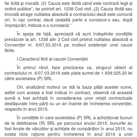
fie licită și morală. (2) Cauza este ilicită când este contrară legii și
ordinii publice”, iar potrivit art. 1238 Cod civil „(2) Cauza ilicită sau
imorală atrage nulitatea absolută a contractului dacă este comună
ori, în caz contrar, dacă cealaltă parte a cunoscut-o sau, după
împrejurări, trebuia s-o cunoască.”
În speța de față, apreciază că sunt îndeplinite condițiile
prevăzute la art. 1238 alin 2 Cod civil privind nulitatea absolută a
Convenției nr. 6/07.03.2016 pe motivul existenței unei cauze
ilicite.
I.Caracterul ilicit al cauzei Convenției
În primul rând, face precizarea ca, singurul obiect al
contractului nr. 6/07.03.2016 este plata sumei de 1.939.025,20 lei
către societatea (P) SRL.
Ori, analizând motivul ce stă la baza plății acestei sume,
astfel cum acesta a fost indicat în contract, observă că această
sumă a fost achitată în considerarea unor relații contractuale
desfășurate între părți cu un an înainte de încheierea convenției,
respectiv în anul 2015.
În condițiile în care societatea (P) SRL a achiziționat bunuri
de la debitoarea (R) SRL pe parcursul anului 2015, bunurile au
fost livrate de vânzător și achitate de cumpărător în anul 2015, nu
exista nicio rațiune pentru încheierea în anul 2016 a unei