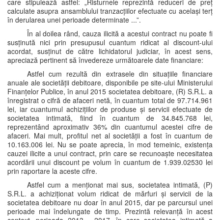
care stipulează astfel: „Risturnele reprezintă reduceri de preț
calculate asupra ansamblului tranzacțiilor efectuate cu același terț
în derularea unei perioade determinate ...”.
În al doilea rând, cauza ilicită a acestui contract nu poate fi
susținută nici prin presupusul cuantum ridicat al discount-ului
acordat, susținut de către lichidatorul judiciar, în acest sens,
apreciază pertinent să învedereze următoarele date financiare:
Astfel cum rezultă din extrasele din situațiile financiare
anuale ale societății debitoare, disponibile pe site-ului Ministerului
Finanțelor Publice, în anul 2015 societatea debitoare, (R) S.R.L. a
înregistrat o cifră de afaceri netă, în cuantum total de 97.714.961
lei, iar cuantumul achizițiilor de produse și servicii efectuate de
societatea intimată, fiind în cuantum de 34.845.768 lei,
reprezentând aproximativ 36% din cuantumul acestei cifre de
afaceri. Mai mult, profitul net al societății a fost în cuantum de
10.163.006 lei. Nu se poate aprecia, în mod temeinic, existența
cauzei ilicite a unui contract, prin care se recunoaște necesitatea
acordării unui discount pe volum în cuantum de 1.939.02530 lei
prin raportare la aceste cifre.
Astfel cum a menționat mai sus, societatea intimată, (P)
S.R.L. a achiziționat volum ridicat de mărfuri și servicii de la
societatea debitoare nu doar în anul 2015, dar pe parcursul unei
perioade mai îndelungate de timp. Prezintă relevanță în acest