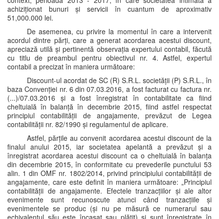
context, perioada 2013 - 2017, în care societatea intimată a
achiziționat bunuri și servicii în cuantum de aproximativ
51,000.000 lei.
De asemenea, cu privire la momentul în care a intervenit
acordul dintre părți, care a generat acordarea acestui discount,
apreciază utilă și pertinentă observația expertului contabil, făcută
cu titlu de preambul pentru obiectivul nr. 4. Astfel, expertul
contabil a precizat în maniera următoare:
Discount-ul acordat de SC (R) S.R.L. societății (P) S.R.L., în
baza Convenției nr. 6 din 07.03.2016, a fost facturat cu factura nr.
(...)/07.03.2016 și a fost înregistrat în contabilitate ca fiind
cheltuială în balanță în decembrie 2015, fiind astfel respectat
principiul contabilității de angajamente, prevăzut de Legea
contabilității nr. 82/1990 și regulamentul de aplicare.
Astfel, părțile au convenit acordarea acestui discount de la
finalul anului 2015, iar societatea apelantă a prevăzut și a
înregistrat acordarea acestui discount ca o cheltuială în balanța
din decembrie 2015, în conformitate cu prevederile punctului 53
alin. 1 din OMF nr. 1802/2014, privind principiului contabilității de
angajamente, care este definit în maniera următoare: „Principiul
contabilității de angajamente. Efectele tranzacțiilor și ale altor
evenimente sunt recunoscute atunci când tranzacțiile și
evenimentele se produc (și nu pe măsură ce numerarul sau
echivalentul său este încasat sau plătit) și sunt înregistrate în