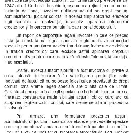
avea calitate procesuală activă, în conformitate cu prevederile art.
1247 alin. 1 Cod civil. În schimb, așa cum a reținut în mod corect
instanța de fond, invocând nulitatea actului pe drept comun,
administratorul judiciar solicită în același timp aplicarea efectelor
legii speciale a insolvenței, respectiv, apărarea intereselor
creditorilor și întoarcerea bunului la patrimonial debitorului”.
„În raport de dispozițiile legale invocate în cele ce preced
instanța constată că legea specială reglementează proceduri
speciale pentru anularea actelor frauduloase încheiate de debitor
în frauda creditorilor, care exclude astfel aplicarea dreptului
comun, motiv pentru care apreciază că este întemeiată excepția
inadmisibilități”.
„Astfel, excepția inadmisibilității a fost invocată cu privire la
calea aleasă de recurentă în valorificarea pretențiilor sale,
motivată de faptul că nu se poate folosi calea prevăzută de drept
comun, câtă vreme legea specială are o altă cale de urmat.
Caracterul derogatoriu al legii speciale de la dreptul comun are ca
finalitate constatarea inadmisibilității acțiunii oblice care are ca
scop reîntregirea patrimoniului, câte vreme se află în procedura
insolvenței.”
Prin urmare, prin formularea prezentei acțiuni,
administratorul judiciar încearcă să eludeze prevederile speciale
care reglementează anularea unui transfer fraudulos în condițiile
Legii nr. 85/2014, inclusiv cu ignorarea autorității de lucru judecat