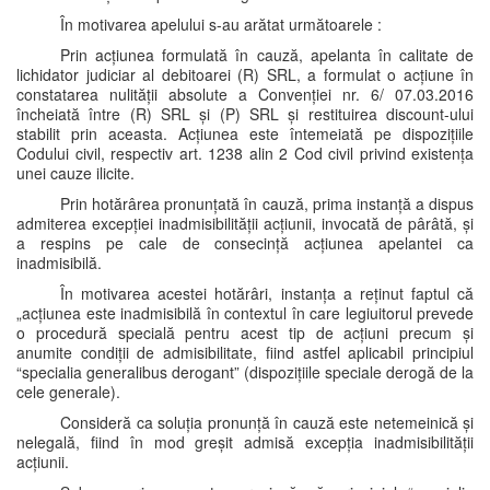
În motivarea apelului s-au arătat următoarele :
Prin acțiunea formulată în cauză, apelanta în calitate de
lichidator judiciar al debitoarei (R) SRL, a formulat o acțiune în
constatarea nulității absolute a Convenției nr. 6/ 07.03.2016
încheiată între (R) SRL și (P) SRL și restituirea discount-ului
stabilit prin aceasta. Acțiunea este întemeiată pe dispozițiile
Codului civil, respectiv art. 1238 alin 2 Cod civil privind existența
unei cauze ilicite.
Prin hotărârea pronunțată în cauză, prima instanță a dispus
admiterea excepției inadmisibilității acțiunii, invocată de pârâtă, și
a respins pe cale de consecință acțiunea apelantei ca
inadmisibilă.
În motivarea acestei hotărâri, instanța a reținut faptul că
„acțiunea este inadmisibilă în contextul în care legiuitorul prevede
o procedură specială pentru acest tip de acțiuni precum și
anumite condiții de admisibilitate, fiind astfel aplicabil principiul
“specialia generalibus derogant” (dispozițiile speciale derogă de la
cele generale).
Consideră ca soluția pronunță în cauză este netemeinică și
nelegală, fiind în mod greșit admisă excepția inadmisibilității
acțiunii.