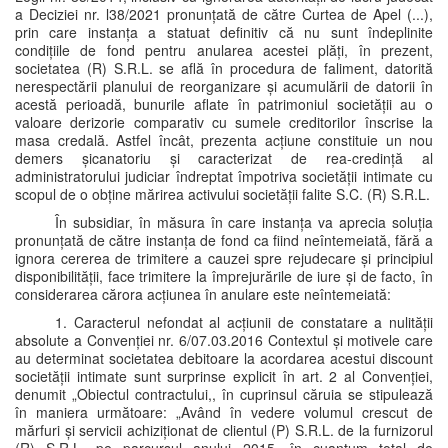
a Deciziei nr. l38/2021 pronunțată de către Curtea de Apel (...),
prin care instanța a statuat definitiv că nu sunt îndeplinite
condițiile de fond pentru anularea acestei plăți, în prezent,
societatea (R) S.R.L. se află în procedura de faliment, datorită
nerespectării planului de reorganizare și acumulării de datorii în
acestă perioadă, bunurile aflate în patrimoniul societății au o
valoare derizorie comparativ cu sumele creditorilor înscrise la
masa credală. Astfel încât, prezenta acțiune constituie un nou
demers șicanatoriu și caracterizat de rea-credință al
administratorului judiciar îndreptat împotriva societății intimate cu
scopul de o obține mărirea activului societății falite S.C. (R) S.R.L.
În subsidiar, în măsura în care instanța va aprecia soluția
pronunțată de către instanța de fond ca fiind neîntemeiată, fără a
ignora cererea de trimitere a cauzei spre rejudecare și principiul
disponibilității, face trimitere la împrejurările de iure și de facto, în
considerarea cărora acțiunea în anulare este neîntemeiată:
1. Caracterul nefondat al acțiunii de constatare a nulității
absolute a Convenției nr. 6/07.03.2016 Contextul și motivele care
au determinat societatea debitoare la acordarea acestui discount
societății intimate sunt surprinse explicit în art. 2 al Convenției,
denumit „Obiectul contractului,, în cuprinsul căruia se stipulează
în maniera următoare: „Având în vedere volumul crescut de
mărfuri și servicii achiziționat de clientul (P) S.R.L. de la furnizorul