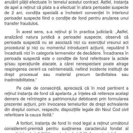
anulării plății efectuate în temeiul acestui contract. Astfel, instanța
de apel a reținut că plata s-a efectuat în afara perioadei suspecte
de 2 ani, condiția specială a încheierii convenției în interiorul
perioadei suspecte fiind o condiție de fond pentru anularea unui
transfer fraudulos.
În acest sens, s-a reținut și în practica judiciară: „Astfel,
analizând natura juridică a perioadei suspecte, observă că
perioada suspectă nu se asociază nici cu exercițiul vreunui act
procedural și nici cu momentul introducerii acțiunii, neputând fi
încadrată nici în categoria termenelor de decădere. Încadrarea în
perioada suspectă este o condiție de fond referitoare la actele
și/sau operațiunile atacate, a cărei nerespectare poate atrage
respingerea cererii ca neîntemeiată, nefiind incidente instituții de
drept procesual sau material precum tardivitatea sau
inadmisibilitatea.”
Pe cale de consecință, apreciază că în mod pertinent a
reținut instanța de fond că apelanta „a înțeles să reitereze același
demers de reîntregire a patrimoniului debitoarei prin formularea
prezentei acțiuni, prin invocarea temeiurilor de drept echivalente
din dreptul comun, respectiv, dispozițiile legale din Noul Cod civil
referitoare la cauza ilicită.”
A fortiori, instanța de fond în mod legal a reținut următorul
considerent-premisă pentru susținerea caracterului fondat al