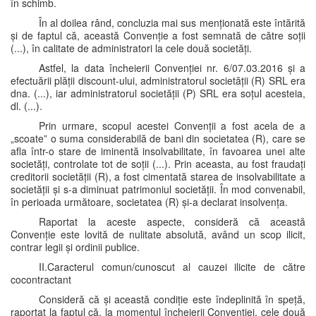
în schimb.
În al doilea rând, concluzia mai sus menționată este întărită
și de faptul că, această Convenție a fost semnată de către soții
(...), în calitate de administratori la cele două societăți.
Astfel, la data încheierii Convenției nr. 6/07.03.2016 și a
efectuării plății discount-ului, administratorul societății (R) SRL era
dna. (...), iar administratorul societății (P) SRL era soțul acesteia,
dl. (...).
Prin urmare, scopul acestei Convenții a fost acela de a
„scoate” o suma considerabilă de bani din societatea (R), care se
afla într-o stare de iminentă insolvabilitate, în favoarea unei alte
societăți, controlate tot de soții (...). Prin aceasta, au fost fraudați
creditorii societății (R), a fost cimentată starea de insolvabilitate a
societății și s-a diminuat patrimoniul societății. În mod convenabil,
în perioada următoare, societatea (R) și-a declarat insolvența.
Raportat la aceste aspecte, consideră că această
Convenție este lovită de nulitate absolută, având un scop ilicit,
contrar legii și ordinii publice.
II.Caracterul comun/cunoscut al cauzei ilicite de către
cocontractant
Consideră că și această condiție este îndeplinită în speță,
raportat la faptul că, la momentul încheierii Convenției, cele două