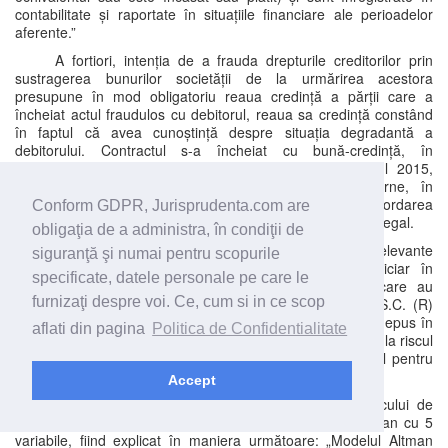
contabilitate și raportate în situațiile financiare ale perioadelor
aferente.”
A fortiori, intenția de a frauda drepturile creditorilor prin
sustragerea bunurilor societății de la urmărirea acestora
presupune în mod obligatoriu reaua credință a părții care a
încheiat actul fraudulos cu debitorul, reaua sa credință constând
în faptul că avea cunoștință despre situația degradantă a
debitorului. Contractul s-a încheiat cu bună-credință, în
considerarea relațiilor comerciale avantajoase din anul 2015,
având ca obiect un discount sub forma unor risturne, în
conformitate cu prevederile fiscale aplicabile, iar acordarea
Conform GDPR, Jurisprudenta.com are
acestui discount a fost înregistrată în contabilitate în mod legal.
obligaţia de a administra, în condiţii de
În acest sens, apreciază esențialmente relevante
siguranţă şi numai pentru scopurile
concluziile reținute chiar de către administratorul judiciar în
specificate, datele personale pe care le
cuprinsul Raportului privind cauzele și împrejurările care au
furnizaţi despre voi. Ce, cum si in ce scop
determinat starea de insolvență a societății debitoare S.C. (R)
S.R.L. (pag. 53-55 dosarul de insolvență) și pe care l-a depus în
aflati din pagina
Politica de Confidentialitate
susținerea întâmpinării în fața instanței de fond, cu privire la riscul
de apariție a incapacității de plată a debitoarei în special pentru
anii 2015-2018.
Accept
Astfel, se menționează că pentru detectarea riscului de
apariție a incapacității de plată, s-a utilizat modelul Altman cu 5
variabile, fiind explicat în maniera următoare: „Modelul Altman