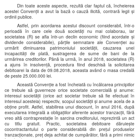
Din toate aceste aspecte, rezultă clar faptul că, încheierea
acestei Convenții a avut la bază o cauză ilicită, contrară legii și
ordinii publice.
Astfel, prin acordarea acestui discount considerabil, într-o
perioadă în care cele două societăți nu mai colaborau, iar
societatea (R) se afla într-un declin economic (fiind acordate și
dividende considerabile), părțile semnatare ale Convenției au
urmărit diminuarea patrimoniului societății, cauzarea unei
incapacități de plată, sustragerea de sume de bani de la
urmărirea creditorilor. Până la urmă, în anul 2018, societatea (R)
a ajuns în insolvență, procedura fiind deschisă la solicitarea
debitoarei la data de 09.08.2018, aceasta având o masa credală
de peste 25.000.000 lei.
Această Convenție a fost încheiată cu încălcarea principiilor
ce trebuie să guverneze orice societate comercială și anume:
interesul societății (orice act societar trebuie să fie efectuat în
interesul acesteia) respectiv, scopul societății și anume acela de a
obține profit. Astfel, stabilirea unui discount, în anul 2016, după
executarea integrală a obligațiilor aferente acestor tranzacții, fără
vreo altă contraprestație în sarcina creditorului, reprezintă un act
cu titlu gratuit. Practic, societatea debitoare dăruiește
cocontractantului o parte considerabilă din prețul produselor
tranzacționate, preț deja achitat de cumpărător, fără a primi nimic