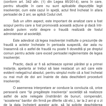
(conform art. 342 alin. (1) din Legea 85/2014), sens în care,
pentru situațiile în care nu sunt aplicabile dispozițiile legii
insolvenței, cum este cazul în speță, actul fiind încheiat în afara
perioadei de 2 ani, se aplică Codul civil.
Sub un ultim aspect, este important de analizat care a fost
scopul pentru care a fost promovată această acțiune și dacă într-
adevăr putem vorbi despre o fraudă realizată de fostul
administrator al societății.
Este adevărat că legea insolvenței instituite o prezumție de
fraudă a actelor încheiate în perioada suspectă, dar asta nu
înseamnă că o astfel de fraudă nu poate fi dovedită și pe dreptul
comun pentru actele care exced perioadei reglementate de legea
insolvenței.
Practic, dacă ar fi să achieseze opiniei pârâtei și a primei
instanțe, apelanta ar trebui să lase neatacat un act care este
evident nelegal/nul absolut, pentru simplul motiv că a fost încheiat
cu mai mult de doi ani înainte de data deschiderii procedurii
insolvenței.
O asemenea interpretare ar conduce la concluzia că, orice
persoană care “își pregătește insolvența” societății să realizeze
astfel de acte nelegale (înstrăinări de bunuri, compensări,
“scoaterea” banilor din firmă pe diferite căi etc.), iar la 2 ani și o zi
de la data încheierii acestor acte, să își solicite deschiderea