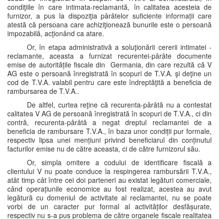
condiţiile în care intimata-reclamantă, în calitatea acesteia de
furnizor, a pus la dispoziţia pârâtelor suficiente informații care
atestă că persoana care achiziţionează bunurile este o persoană
impozabilă, acţionând ca atare.
Or, în etapa administrativă a soluţionării cererii intimatei -
reclamante, aceasta a furnizat recurentei-pârâte documente
emise de autoritățile fiscale din Germania, din care rezultă că V
AG este o persoană înregistrată în scopuri de T.V.A. şi deţine un
cod de T.V.A. valabil pentru care este îndreptăţită a beneficia de
rambursarea de T.V.A..
De altfel, curtea reţine că recurenta-pârâtă nu a contestat
calitatea V AG de persoană înregistrată în scopuri de T.V.A., ci din
contră, recurenta-pârâtă a negat dreptul reclamantei de a
beneficia de rambursare T.V.A., în baza unor condiții pur formale,
respectiv lipsa unei mențiuni privind beneficiarul din conținutul
facturilor emise nu de către aceasta, ci de către furnizorul său.
Or, simpla omitere a codului de identificare fiscală a
clientului V nu poate conduce la respingerea rambursării T.V.A.,
atât timp cât între cei doi parteneri au existat legături comerciale,
când operațiunile economice au fost realizat, acestea au avut
legătură cu domeniul de activitate al reclamantei, nu se poate
vorbi de un caracter pur formal al activităților desfășurate,
respectiv nu s-a pus problema de către organele fiscale realitatea