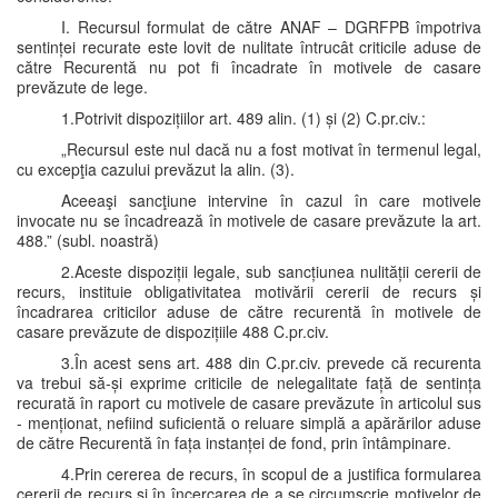
I. Recursul formulat de către ANAF – DGRFPB împotriva
sentinței recurate este lovit de nulitate întrucât criticile aduse de
către Recurentă nu pot fi încadrate în motivele de casare
prevăzute de lege.
1.Potrivit dispozițiilor art. 489 alin. (1) și (2) C.pr.civ.:
„Recursul este nul dacă nu a fost motivat în termenul legal,
cu excepţia cazului prevăzut la alin. (3).
Aceeaşi sancţiune intervine în cazul în care motivele
invocate nu se încadrează în motivele de casare prevăzute la art.
488.” (subl. noastră)
2.Aceste dispoziții legale, sub sancțiunea nulității cererii de
recurs, instituie obligativitatea motivării cererii de recurs și
încadrarea criticilor aduse de către recurentă în motivele de
casare prevăzute de dispozițiile 488 C.pr.civ.
3.În acest sens art. 488 din C.pr.civ. prevede că recurenta
va trebui să-și exprime criticile de nelegalitate față de sentința
recurată în raport cu motivele de casare prevăzute în articolul sus
- menționat, nefiind suficientă o reluare simplă a apărărilor aduse
de către Recurentă în fața instanței de fond, prin întâmpinare.
4.Prin cererea de recurs, în scopul de a justifica formularea
cererii de recurs și în încercarea de a se circumscrie motivelor de