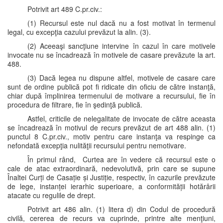
Potrivit art 489 C.pr.civ.:
(1) Recursul este nul dacă nu a fost motivat în termenul
legal, cu excepţia cazului prevăzut la alin. (3).
(2) Aceeaşi sancţiune intervine în cazul în care motivele
invocate nu se încadrează în motivele de casare prevăzute la art.
488.
(3) Dacă legea nu dispune altfel, motivele de casare care
sunt de ordine publică pot fi ridicate din oficiu de către instanţă,
chiar după împlinirea termenului de motivare a recursului, fie în
procedura de filtrare, fie în şedinţă publică.
Astfel, criticile de nelegalitate de invocate de către aceasta
se încadrează în motivul de recurs prevăzut de art 488 alin. (1)
punctul 8 C.pr.civ., motiv pentru care instanţa va respinge ca
nefondată excepţia nulităţii recursului pentru nemotivare.
În primul rând, Curtea are în vedere că recursul este o
cale de atac extraordinară, nedevolutivă, prin care se supune
Înaltei Curți de Casație și Justiție, respectiv, în cazurile prevăzute
de lege, instanței ierarhic superioare, a conformității hotărârii
atacate cu regulile de drept.
Potrivit art 486 alin. (1) litera d) din Codul de procedură
civilă, cererea de recurs va cuprinde, printre alte menţiuni,