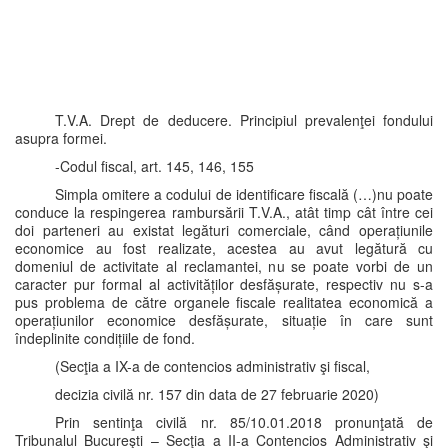
T.V.A. Drept de deducere. Principiul prevalenţei fondului
asupra formei.
-Codul fiscal, art. 145, 146, 155
Simpla omitere a codului de identificare fiscală (…)nu poate
conduce la respingerea rambursării T.V.A., atât timp cât între cei
doi parteneri au existat legături comerciale, când operațiunile
economice au fost realizate, acestea au avut legătură cu
domeniul de activitate al reclamantei, nu se poate vorbi de un
caracter pur formal al activităților desfășurate, respectiv nu s-a
pus problema de către organele fiscale realitatea economică a
operațiunilor economice desfășurate, situație în care sunt
îndeplinite condițiile de fond.
(Secţia a IX-a de contencios administrativ şi fiscal,
decizia civilă nr. 157 din data de 27 februarie 2020)
Prin sentinţa civilă nr. 85/10.01.2018 pronunţată de
Tribunalul Bucureşti – Secţia a II-a Contencios Administrativ şi