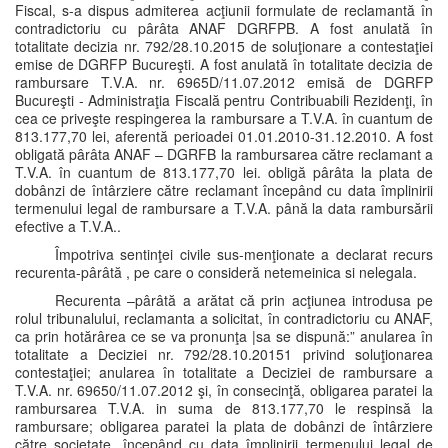
Fiscal, s-a dispus admiterea acţiunii formulate de reclamantă în
contradictoriu cu pârâta ANAF DGRFPB. A fost anulată în
totalitate decizia nr. 792/28.10.2015 de soluţionare a contestaţiei
emise de DGRFP Bucureşti. A fost anulată în totalitate decizia de
rambursare T.V.A. nr. 6965D/11.07.2012 emisă de DGRFP
Bucureşti - Administraţia Fiscală pentru Contribuabili Rezidenţi, în
cea ce priveşte respingerea la rambursare a T.V.A. în cuantum de
813.177,70 lei, aferentă perioadei 01.01.2010-31.12.2010. A fost
obligată pârâta ANAF – DGRFB la rambursarea către reclamant a
T.V.A. în cuantum de 813.177,70 lei. obligă pârâta la plata de
dobânzi de întârziere către reclamant începând cu data împlinirii
termenului legal de rambursare a T.V.A. până la data rambursării
efective a T.V.A..
Împotriva sentinţei civile sus-menţionate a declarat recurs
recurenta-pârâtă , pe care o consideră netemeinica si nelegala.
Recurenta –pârâtă a arătat că prin acţiunea introdusa pe
rolul tribunalului, reclamanta a solicitat, în contradictoriu cu ANAF,
ca prin hotărârea ce se va pronunţa |sa se dispună:” anularea în
totalitate a Deciziei nr. 792/28.10.20151 privind soluţionarea
contestaţiei; anularea în totalitate a Deciziei de rambursare a
T.V.A. nr. 69650/11.07.2012 şi, în consecinţă, obligarea paratei la
rambursarea T.V.A. in suma de 813.177,70 le respinsă la
rambursare; obligarea paratei la plata de dobânzi de întârziere
către societate, începând cu data împlinirii termenului legal de