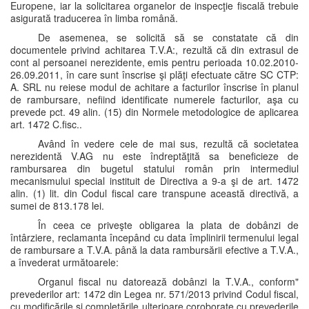
Europene, iar la solicitarea organelor de inspecţie fiscală trebuie
asigurată traducerea în limba română.
De asemenea, se solicită să se constatate că din
documentele privind achitarea T.V.A:, rezultă că din extrasul de
cont al persoanei nerezidente, emis pentru perioada 10.02.2010-
26.09.2011, în care sunt înscrise şi plăţi efectuate către SC CTP:
A. SRL nu reiese modul de achitare a facturilor înscrise în planul
de rambursare, nefiind identificate numerele facturilor, aşa cu
prevede pct. 49 alin. (15) din Normele metodologice de aplicarea
art. 1472 C.fisc..
Având în vedere cele de mai sus, rezultă că societatea
nerezidentă V.AG nu este îndreptăţită sa beneficieze de
rambursarea din bugetul statului român prin intermediul
mecanismului special instituit de Directiva a 9-a şi de art. 1472
alin. (1) lit. din Codul fiscal care transpune această directivă, a
sumei de 813.178 lei.
În ceea ce priveşte obligarea la plata de dobânzi de
întârziere, reclamanta începând cu data împlinirii termenului legal
de rambursare a T.V.A. până la data rambursării efective a T.V.A.,
a învederat următoarele:
Organul fiscal nu datorează dobânzi la T.V.A., conform"
prevederilor art: 1472 din Legea nr. 571/2013 privind Codul fiscal,
cu modificările si completările ulterioare coroborate cu prevederile