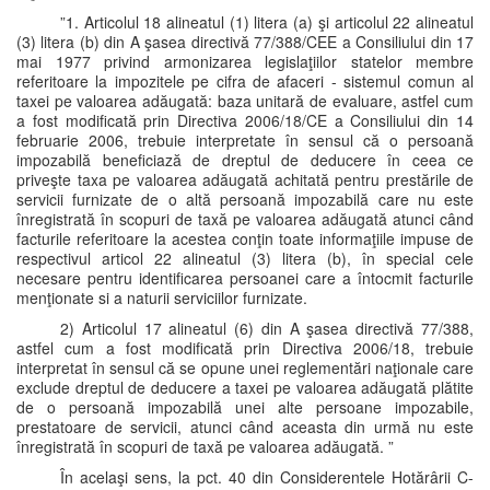
”1. Articolul 18 alineatul (1) litera (a) şi articolul 22 alineatul
(3) litera (b) din A şasea directivă 77/388/CEE a Consiliului din 17
mai 1977 privind armonizarea legislaţiilor statelor membre
referitoare la impozitele pe cifra de afaceri - sistemul comun al
taxei pe valoarea adăugată: baza unitară de evaluare, astfel cum
a fost modificată prin Directiva 2006/18/CE a Consiliului din 14
februarie 2006, trebuie interpretate în sensul că o persoană
impozabilă beneficiază de dreptul de deducere în ceea ce
priveşte taxa pe valoarea adăugată achitată pentru prestările de
servicii furnizate de o altă persoană impozabilă care nu este
înregistrată în scopuri de taxă pe valoarea adăugată atunci când
facturile referitoare la acestea conţin toate informaţiile impuse de
respectivul articol 22 alineatul (3) litera (b), în special cele
necesare pentru identificarea persoanei care a întocmit facturile
menţionate si a naturii serviciilor furnizate.
2) Articolul 17 alineatul (6) din A şasea directivă 77/388,
astfel cum a fost modificată prin Directiva 2006/18, trebuie
interpretat în sensul că se opune unei reglementări naţionale care
exclude dreptul de deducere a taxei pe valoarea adăugată plătite
de o persoană impozabilă unei alte persoane impozabile,
prestatoare de servicii, atunci când aceasta din urmă nu este
înregistrată în scopuri de taxă pe valoarea adăugată. ”
În acelaşi sens, la pct. 40 din Considerentele Hotărârii C-