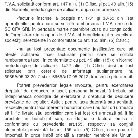
T.V.A. solicitată conform art. 147 alin. (1) C.fisc. şi pct. 49 alin.(15)
din Normele metodologice de aplicare, după cum urmează:
-facturile înscrise la poziţiile nr. 1-31 şi 38-55 din lista
operaţiunilor pentru care se solicită rambursarea T.V.A. emise de
SC CFA SRL în perioada martie noiembrie 2010 nu conţin codul
de înregistrare în scopuri de T.V.A. al beneficiarului respectiv al
societăţii nerezidente în conformitate cu art. 155 alin. (5) C.fisc.;
-nu au fost prezentate documente justificative care să
ateste achitarea taxei facturate pentru care se solicită
rambursarea taxei, în conformitate cu pct. 49 alin. (15) din Normei
metodologice de aplicare. 1472 alin. (1) C.fisc. deşi au fost
solicitate prin cererile de informaţii suplimentare nr.
6965A/05.03.2012 şi nr. 6965A/17.05.2012, transmise prin e-mail.
Potrivit prevederilor legale invocate, pentru exercitarea
dreptului de deducere a taxei, persoana impozabilă trebuie să
îndeplinească condiţiile de exercitare a dreptului de deducere
prevăzute de legiuitor. Astfel; pentru taxa datorată sau achitată,
respectiv pentru taxa aferentă bunurilor care i-au fost ori urmează
să îi fie livrate său serviciilor care i-ai fost ori urmează să îi fie
prestate în beneficiul său, să deţină o factură emisă îi
conformitate cu prevederile art.155, respectiv sa conţină
elementele prevăzută la art. 155 alin. (5) C.fisc., care poate fi
întocmită în orice limbă oficială a statelor membre ale Uniunii