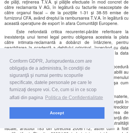
de plăţi, reţinerea T.V.A. şi plăţile efectuate în mod concret de
către reclamanta V AG, în legătură cu facturile neacceptate de
către organul fiscal – de la poziţiile 1-31 şi 38-55 emise de
furnizorul CFA, având dreptul la rambursarea T.V.A. în legătură cu
această operaţiune de export în afara Comunităţii Europene.
Este nefondată critica recurentei-pârâte referitoare la
inexistenţa unui temei legal pentru obligarea acesteia la plata
către intimata-reclamantă a dobânzi de întârziere, pentru
neachitarea la scadenţă a debitului principal, începând cu data
împlinirii termenului legal de rambursare a T.V.A. până la data
rambursării efective a T.V.A..
Conform GDPR, Jurisprudenta.com are
Astfel, potrivit art. 124 alin. (1) din Codul de procedură
obligaţia de a administra, în condiţii de
fiscală, pentru sumele de rambursat de la buget contribuabilii au
siguranţă şi numai pentru scopurile
dreptul la dobânda din ziua următoare expirării termenului
prevăzut pentru soluţionarea cererilor contribuabililor, aşa cum
specificate, datele personale pe care le
este prevăzut de art. 70 din Codul de procedură fiscală.
furnizaţi despre voi. Ce, cum si in ce scop
Totodată, în acord cu jurisprudenţa comunitară în materie,
aflati din pagina
Politica de Confidentialitate
curtea constată că prin Hotărârea din 12 mai 2011, pronunţată în
cauza C-107/10 – Enel Maritsa Iztok 3 AD împotriva Direcktor
„Obzhalvane i upravlenie na izpalnenieto” în cererea de
Accept
pronunţare a unei hotărâri preliminare formulată de o instanţă din
Bulgaria, CJUE a reţinut că „În lumina principiului neutralităţii
fiscale, articolul 183 din Directiva 2006/112, astfel cum a fost