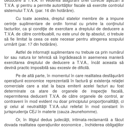
deducere a T.V.A. în vederea asigurării unei corecte aşezări a
T.V.A. şi pentru a permite autorităţilor fiscale să exercite controlul
sistemului T.V.A. (par. 16 din hotărâre).
Cu toate acestea, dreptul statelor membre de a impune
cerinţe suplimentare de ordin formal cu privire la conţinutul
facturilor, ca şi condiţie de exercitare a dreptului de deducere a
T.V.A. de către contribuabili, nu este unul de tip absolut, ci trebuie
să fie limitat la ceea ce este necesar pentru atingerea scopului
urmărit (par. 17 din hotărâre).
Astfel de informaţii suplimentare nu trebuie ca prin numărul
lor sau natura lor tehnică să îngrădească in asemenea manieră
exercitarea dreptului de deducere a T.V.A., încât aceasta să
devină practic imposibilă sau excesiv de dificilă.
Pe de altă parte, în momentul în care realitatea desfăşurării
operaţiunii economice reprezentată în factură şi existenţa relaţiei
comerciale care a stat la baza emiterii acelei facturi au fost
determinate ca atare de organele de inspecţie fiscală,
nepermiterea deducerii T.V.A. de către organele de control, ar
contraveni în mod evident nu doar principiului proporţionalităţii, ci
şi celui al neutralităţii T.V.A.-ului reliefat în mod constant în
jurisprudenţa CEJ în materie (cauza Jeunehomme).
Or, în litigiul dedus judecăţii, intimata-reclamantă a făcut
dovada realitatea operaţiunilor economice , închiderea obligaţiilor