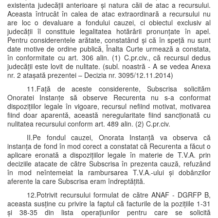
existenta judecății anterioare și natura căii de atac a recursului.
Aceasta întrucât în calea de atac extraordinară a recursului nu
are loc o devaluare a fondului cauzei, ci obiectul exclusiv al
judecății îl constituie legalitatea hotărârii pronunțate în apel.
Pentru considerentele arătate, constatând și că în speță nu sunt
date motive de ordine publică, Înalta Curte urmează a constata,
în conformitate cu art. 306 alin. (1) C.pr.civ., că recursul dedus
judecății este lovit de nulitate. (subl. noastră - A se vedea Anexa
nr. 2 atașată prezentei – Decizia nr. 3095/12.11.2014)
11.Față de aceste considerente, Subscrisa solicităm
Onoratei Instanțe să observe Recurenta nu s-a conformat
dispozițiilor legale în vigoare, recursul nefiind motivat, motivarea
fiind doar aparentă, această neregularitate fiind sancționată cu
nulitatea recursului conform art. 489 alin. (2) C.pr.civ.
II.Pe fondul cauzei, Onorata Instanță va observa că
instanța de fond în mod corect a constatat că Recurenta a făcut o
aplicare eronată a dispozițiilor legale în materie de T.V.A. prin
deciziile atacate de către Subscrisa în prezenta cauză, refuzând
în mod neîntemeiat la rambursarea T.V.A.-ului și dobânzilor
aferente la care Subscrisa eram îndreptățită.
12.Potrivit recursului formulat de către ANAF - DGRFP B,
aceasta susține cu privire la faptul că facturile de la pozițiile 1-31
și 38-35 din lista operațiunilor pentru care se solicită