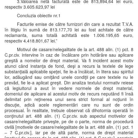
3.Valoarea netă facturată este de 813,894,64 lei euro,
respectiv 3.605.623,97 lei
Concluzia obiectiv nr.1
Facturile emise de către furnizori din care a rezultat T.V.A.
în litigiu în sumă de 813.177,70 lei au fost achitate de către
reclamanta, suma totală achitată este 1.006.195,65 euro,
respectiv 4.418.801,67 lei.”
Motivul de casare/nelegalitate de la art. 488 alin. (1) pct. 8
C.pr.civ. intervine în caz de încălcare prin hotărâre sau aplicare
greşită a nomelor de drept material. Va fi incident acest motiv
atunci când instanţa de fond, deşi a recurs la textele de lege
substanţială aplicabile speţei, fie le-a încălcat, în litera sau spiritul
lor, adăugând sau omiţând unele condiţii pe care textele nu le
prevăd, fie le-a aplicat greşit. Din analiza textului normativ reiese
că legiuitorul a avut în vedere normele de drept material,
domeniul de aplicare al acestui motiv de recurs neputând fi însă
delimitat prin reţinerea unui sens strict formal al noţiunii în
discuţie, adică acele reglementări care nu sunt de ordin
procesual. În realitate, trebuie observat că dihotomia operată în
conţinutul art. 488 alin. (1) C.pr.civ. sub aspectul motivelor de
casare/nelegalitate priveşte, pe de o parte, norma de procedură
civilă [motivele de casare/nelegalitate de la art. 488 alin. (1) pct. 1
– 7 C.pr.civ.], iar pe de altă parte, norma de drept material