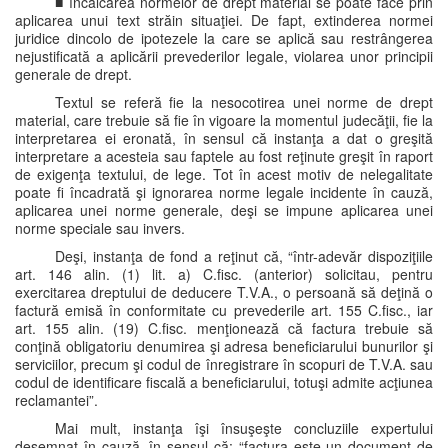
■ încălcarea normelor de drept material se poate face prin
aplicarea unui text străin situaţiei. De fapt, extinderea normei
juridice dincolo de ipotezele la care se aplică sau restrângerea
nejustificată a aplicării prevederilor legale, violarea unor principii
generale de drept.
Textul se referă fie la nesocotirea unei norme de drept
material, care trebuie să fie în vigoare la momentul judecăţii, fie la
interpretarea ei eronată, în sensul că instanţa a dat o greşită
interpretare a acesteia sau faptele au fost reţinute greşit în raport
de exigenţa textului, de lege. Tot în acest motiv de nelegalitate
poate fi încadrată şi ignorarea norme legale incidente în cauză,
aplicarea unei norme generale, deşi se impune aplicarea unei
norme speciale sau invers.
Deşi, instanţa de fond a reţinut că, “într-adevăr dispoziţiile
art. 146 alin. (1) lit. a) C.fisc. (anterior) solicitau, pentru
exercitarea dreptului de deducere T.V.A., o persoană să deţină o
factură emisă în conformitate cu prevederile art. 155 C.fisc., iar
art. 155 alin. (19) C.fisc. menţionează că factura trebuie să
conţină obligatoriu denumirea şi adresa beneficiarului bunurilor şi
serviciilor, precum şi codul de înregistrare în scopuri de T.V.A. sau
codul de identificare fiscală a beneficiarului, totuşi admite acţiunea
reclamantei”.
Mai mult, instanţa îşi însuşeşte concluziile expertului
desemnat în cauză, în sensul că: “factura este un document de