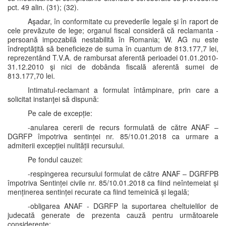
pct. 49 alin. (31); (32).
Aşadar, în conformitate cu prevederile legale şi în raport de
cele prevăzute de lege; organul fiscal consideră că reclamanta -
persoană impozabilă nestabilită în Romania; W. AG nu este
îndreptăţită să beneficieze de suma în cuantum de 813.177,7 lei,
reprezentând T.V.A. de rambursat aferentă perioadei 01.01.2010-
31.12.2010 şi nici de dobânda fiscală aferentă sumei de
813.177,70 lei.
Intimatul-reclamant a formulat întâmpinare, prin care a
solicitat instanţei să dispună:
Pe cale de excepție:
-anularea cererii de recurs formulată de către ANAF –
DGRFP împotriva sentinței nr. 85/10.01.2018 ca urmare a
admiterii excepției nulității recursului.
Pe fondul cauzei:
-respingerea recursului formulat de către ANAF – DGRFPB
împotriva Sentinței civile nr. 85/10.01.2018 ca fiind neîntemeiat și
menținerea sentinței recurate ca fiind temeinică și legală;
-obligarea ANAF - DGRFP la suportarea cheltuielilor de
judecată generate de prezenta cauză pentru următoarele
considerente: