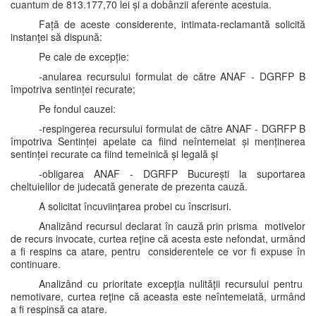
cuantum de 813.177,70 lei și a dobânzii aferente acestuia.
Față de aceste considerente, intimata-reclamantă solicită
instanţei să dispună:
Pe cale de excepție:
-anularea recursului formulat de către ANAF - DGRFP B
împotriva sentinței recurate;
Pe fondul cauzei:
-respingerea recursului formulat de către ANAF - DGRFP B
împotriva Sentinței apelate ca fiind neîntemeiat și menținerea
sentinței recurate ca fiind temeinică și legală și
-obligarea ANAF - DGRFP București la suportarea
cheltuielilor de judecată generate de prezenta cauză.
A solicitat încuviinţarea probei cu înscrisuri.
Analizând recursul declarat în cauză prin prisma motivelor
de recurs invocate, curtea reţine că acesta este nefondat, urmând
a fi respins ca atare, pentru considerentele ce vor fi expuse în
continuare.
Analizând cu prioritate excepţia nulităţii recursului pentru
nemotivare, curtea reţine că aceasta este neîntemeiată, urmând
a fi respinsă ca atare.