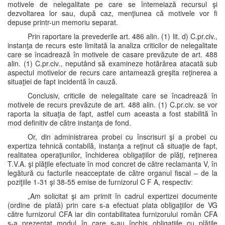
motivele de nelegalitate pe care se întemeiază recursul şi
dezvoltarea lor sau, după caz, menţiunea că motivele vor fi
depuse printr-un memoriu separat.
Prin raportare la prevederile art. 486 alin. (1) lit. d) C.pr.civ.,
instanţa de recurs este limitată la analiza criticilor de nelegalitate
care se încadrează în motivele de casare prevăzute de art. 488
alin. (1) C.pr.civ., neputând să examineze hotărârea atacată sub
aspectul motivelor de recurs care antamează greşita reţinerea a
situaţiei de fapt incidentă în cauză.
Conclusiv, criticile de nelegalitate care se încadrează în
motivele de recurs prevăzute de art. 488 alin. (1) C.pr.civ. se vor
raporta la situaţia de fapt, astfel cum aceasta a fost stabilită în
mod definitiv de către instanţa de fond.
Or, din administrarea probei cu înscrisuri şi a probei cu
expertiza tehnică contabilă, instanţa a reţinut că situaţie de fapt,
realitatea operaţiunilor, închiderea obligaţiilor de plăţi, reţinerea
T.V.A. şi plăţile efectuate în mod concret de către reclamanta V, în
legătură cu facturile neacceptate de către organul fiscal – de la
poziţiile 1-31 şi 38-55 emise de furnizorul C F A, respectiv:
„Am solicitat şi am primit în cadrul expertizei documente
(ordine de plată) prin care s-a efectuat plata obligaţiilor de VG
către furnizorul CFA iar din contabilitatea furnizorului român CFA
s-a prezentat modul în care s-au închis obligaţiile cu plăţile