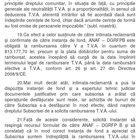
principiile dreptului comunitar, în situația de față, cu principiile
generale ale neutralității T.V.A. și a proporționalității, în sensul că
deducerea T.V.A. aferentă intrărilor să fie acordată dacă sunt
îndeplinite cerințele de fond, chiar dacă anumite cerințe de formă
au fost omise de persoanele impozabile.” (subl. noastră).
19.Ca efect a celor susținute de către intimata-reclamantă
și confirmate de către instanța de fond, ANAF – DGRFPB este
obligată la rambursarea către V a T.V.A. în cuantum de
813.177,70 lei, precum și la plata dobânzilor pentru suma de
rambursat, acestea începând să curgă de la data împlinirii
termenului legal de rambursare T.V.A. până la data rambursării
efective a T.V.A., conform art. 26 și art. 27 din Directiva
2008/9/CE.
20.Mai mult decât atât, intimata-reclamantă a pus la
dispoziția instanței de fond și a expertului tehnic judiciar
documentele justificative prin care subscrisa a arătat că
operațiunile desfășurate sunt reale, iar achiziția de bunuri de
către Subscrisa s-a desfășurat în mod efectiv, dând naștere
dreptului Subscrisei de a solicita rambursarea T.V.A.-ului.
21.Față de aceste considerente, solicită Instanței să
respingă recursul formulat de către ANAF – DGRFP B și să
constatați că în mod corect instanța de fond a apreciat că
Subscrisa suntem îndreptățită la rambursarea T.V.A.-ului în