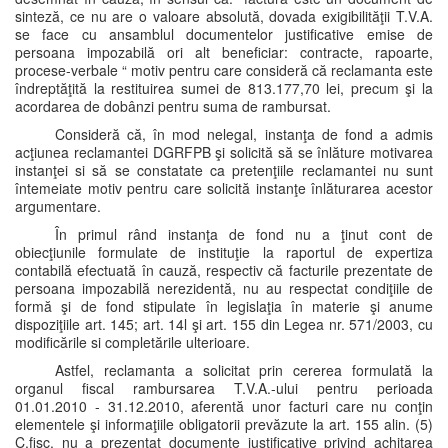
sinteză, ce nu are o valoare absolută, dovada exigibilităţii T.V.A.
se face cu ansamblul documentelor justificative emise de
persoana impozabilă ori alt beneficiar: contracte, rapoarte,
procese-verbale “ motiv pentru care consideră că reclamanta este
îndreptăţită la restituirea sumei de 813.177,70 lei, precum şi la
acordarea de dobânzi pentru suma de rambursat.
Consideră că, în mod nelegal, instanţa de fond a admis
acţiunea reclamantei DGRFPB şi solicită să se înlăture motivarea
instanţei si să se constatate ca pretenţiile reclamantei nu sunt
întemeiate motiv pentru care solicită instanţe înlăturarea acestor
argumentare.
În primul rând instanţa de fond nu a ţinut cont de
obiecţiunile formulate de instituţie la raportul de expertiza
contabilă efectuată în cauză, respectiv că facturile prezentate de
persoana impozabilă nerezidentă, nu au respectat condiţiile de
formă şi de fond stipulate în legislaţia în materie şi anume
dispoziţiile art. 145; art. 14l şi art. 155 din Legea nr. 571/2003, cu
modificările si completările ulterioare.
Astfel, reclamanta a solicitat prin cererea formulată la
organul fiscal rambursarea T.V.A.-ului pentru perioada
01.01.2010 - 31.12.2010, aferentă unor facturi care nu conţin
elementele şi informaţiile obligatorii prevăzute la art. 155 alin. (5)
C.fisc. nu a prezentat documente justificative privind achitarea