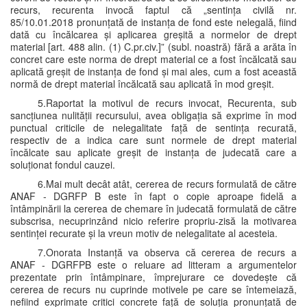
recurs, recurenta invocă faptul că „sentința civilă nr.
85/10.01.2018 pronunțată de instanța de fond este nelegală, fiind
dată cu încălcarea și aplicarea greșită a normelor de drept
material [art. 488 alin. (1) C.pr.civ.]” (subl. noastră) fără a arăta în
concret care este norma de drept material ce a fost încălcată sau
aplicată greșit de instanța de fond și mai ales, cum a fost această
normă de drept material încălcată sau aplicată în mod greșit.
5.Raportat la motivul de recurs invocat, Recurenta, sub
sancțiunea nulității recursului, avea obligația să exprime în mod
punctual criticile de nelegalitate față de sentința recurată,
respectiv de a indica care sunt normele de drept material
încălcate sau aplicate greșit de instanța de judecată care a
soluționat fondul cauzei.
6.Mai mult decât atât, cererea de recurs formulată de către
ANAF - DGRFP B este în fapt o copie aproape fidelă a
întâmpinării la cererea de chemare în judecată formulată de către
subscrisa, necuprinzând nicio referire propriu-zisă la motivarea
sentinței recurate și la vreun motiv de nelegalitate al acesteia.
7.Onorata Instanță va observa că cererea de recurs a
ANAF - DGRFPB este o reluare ad litteram a argumentelor
prezentate prin întâmpinare, împrejurare ce dovedește că
cererea de recurs nu cuprinde motivele pe care se întemeiază,
nefiind exprimate critici concrete față de soluția pronunțată de