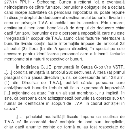
277/14 PPUH - Stehcemp, Curtea a reiterat ”că o eventuală
neîndeplinire de către furnizorul bunurilor a obligaţiei de a declara
când începe activitatea ca persoană impozabilă nu poate repune
în discuţie dreptul de deducere al destinatarului bunurilor livrate în
ceea ce priveşte T.V.A.-ul achitat pentru acestea. Prin urmare,
destinatarul menţionat beneficiază de dreptul de deducere chiar
dacă furnizorul bunurilor este o persoană impozabilă care nu este
înregistrată în scopuri de T.V.A. atunci când facturile referitoare la
bunurile livrate conţin toate informaţiile impuse de articolul 22
alineatul (3) litera (b) din A şasea directivă, în special pe cele
necesare pentru identificarea persoanei care a întocmit facturile
menţionate şi a naturii respectivelor bunuri.
În hotărârea CJUE pronunţată în Cauza C-587/10 VSTR,
„[…] condiția enunțată la articolul 28c secțiunea A litera (a) primul
paragraf din a șasea directivă [n. ns. ce corespunde art. 138 alin.
(1) din Directiva de T.V.A.], potrivit căreia persoana care
achiziționează bunurile trebuie să fie o <<persoană impozabilă
[...] acționând ca atare într un alt stat membru>>, nu implică, în
sine, ca persoana care achiziționează bunurile să opereze sub un
număr de identificare în scopuri de T.V.A. în cadrul achiziției în
cauză.”
„[…] principiul neutralității fiscale impune ca scutirea de
T.V.A. să fie acordată dacă cerințele de fond sunt îndeplinite,
chiar dacă anumite cerințe de formă nu au fost respectate de