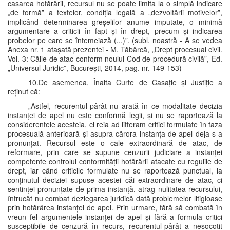
casarea hotărârii, recursul nu se poate limita la o simplă indicare
„de formă” a textelor, condiția legală a „dezvoltării motivelor”,
implicând determinarea greșelilor anume imputate, o minimă
argumentare a criticii în fapt și în drept, precum și indicarea
probelor pe care se întemeiază (...)”. (subl. noastră - A se vedea
Anexa nr. 1 atașată prezentei - M. Tăbârcă, „Drept procesual civil.
Vol. 3: Căile de atac conform noului Cod de procedură civilă”, Ed.
„Universul Juridic”, București, 2014, pag. nr. 149-153)
10.De asemenea, Înalta Curte de Casație și Justiție a
reținut că:
„Astfel, recurentul-pârât nu arată în ce modalitate decizia
instanței de apel nu este conformă legii, și nu se raportează la
considerentele acesteia, ci reia ad litteram critici formulate în faza
procesuală anterioară şi asupra cărora instanța de apel deja s-a
pronunțat. Recursul este o cale extraordinară de atac, de
reformare, prin care se supune cenzurii judiciare a instanței
competente controlul conformității hotărârii atacate cu regulile de
drept, iar când criticile formulate nu se raportează punctual, la
conținutul deciziei supuse acestei căi extraordinare de atac, ci
sentinței pronunțate de prima instanță, atrag nulitatea recursului,
întrucât nu combat dezlegarea juridică dată problemelor litigioase
prin hotărârea instanței de apel. Prin urmare, fără să combată în
vreun fel argumentele instanței de apel și fără a formula critici
susceptibile de cenzură în recurs, recurentul-pârât a nesocotit