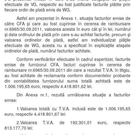
efectuate de VG, respectiv au fost justificate facturile plătite prin
fiecare ordin de plată emis de WG.
Astfel am prezentat în Anexa 1, situaţia facturilor emise de
către CFA şi care au fost cuprinse în cererea de rambursare
nr.6965/30.09.2011, valoarea acesta în euro cât şi în lei, numărul
şi data ordinului de plată prin care s-au achitat facturile, precum şi
valoarea ordinelor de plată, astfel am individualizat plăţile
efectuate de WG, acesta nu a specificat în explicaţiile ataşate
ordinelor de plată, numărul facturilor achitate.
Conform verificărilor efectuate în cadrul expertizei, facturile
emise de furnizorul CFA, facturi cuprinse în cererea de
rambursare nr.6965/30.09.2011 din care a rezultat T.V.A. în litigiu,
au fost achitate de reclamanta conform documentelor probante
din contabilitatea furnizorului suma totală achitată este de
1.006.195,65 euro, respectiv 4.418.801,62 lei.
Din Anexa nr.1, rezultă următoarea situaţie a facturilor
emise:
1.Valoarea totală cu T.V.A. inclusă este de 1.006.195,65
euro, respectiv 4.418.801,67 lei:
2.Valoarea T.V.A. de 192.301,01 euro, respectiv
813,177,70 lei;