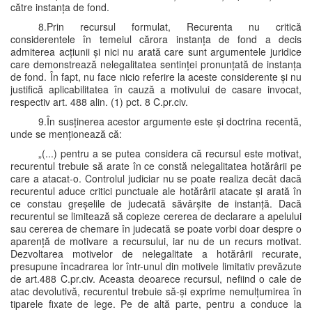
către instanța de fond.
8.Prin recursul formulat, Recurenta nu critică
considerentele în temeiul cărora instanța de fond a decis
admiterea acțiunii și nici nu arată care sunt argumentele juridice
care demonstrează nelegalitatea sentinței pronunțată de instanța
de fond. În fapt, nu face nicio referire la aceste considerente și nu
justifică aplicabilitatea în cauză a motivului de casare invocat,
respectiv art. 488 alin. (1) pct. 8 C.pr.civ.
9.În susținerea acestor argumente este și doctrina recentă,
unde se menționează că:
„(...) pentru a se putea considera că recursul este motivat,
recurentul trebuie să arate în ce constă nelegalitatea hotărârii pe
care a atacat-o. Controlul judiciar nu se poate realiza decât dacă
recurentul aduce critici punctuale ale hotărârii atacate și arată în
ce constau greșelile de judecată săvârșite de instanță. Dacă
recurentul se limitează să copieze cererea de declarare a apelului
sau cererea de chemare în judecată se poate vorbi doar despre o
aparență de motivare a recursului, iar nu de un recurs motivat.
Dezvoltarea motivelor de nelegalitate a hotărârii recurate,
presupune încadrarea lor într-unul din motivele limitativ prevăzute
de art.488 C.pr.civ. Aceasta deoarece recursul, nefiind o cale de
atac devolutivă, recurentul trebuie să-și exprime nemulțumirea în
tiparele fixate de lege. Pe de altă parte, pentru a conduce la