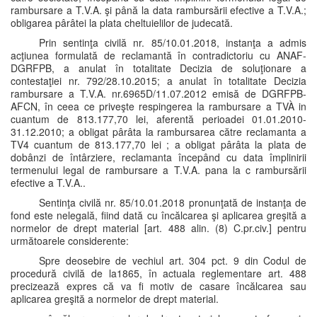
rambursare a T.V.A. şi până la data rambursării efective a T.V.A.;
obligarea pârâtei la plata cheltuielilor de judecată.
Prin sentinţa civilă nr. 85/10.01.2018, instanţa a admis
acţiunea formulată de reclamantă în contradictoriu cu ANAF-
DGRFPB, a anulat în totalitate Decizia de soluţionare a
contestaţiei nr. 792/28.10.2015; a anulat în totalitate Decizia
rambursare a T.V.A. nr.6965D/11.07.2012 emisă de DGRFPB-
AFCN, în ceea ce priveşte respingerea la rambursare a TVÀ in
cuantum de 813.177,70 lei, aferentă perioadei 01.01.2010-
31.12.2010; a obligat pârâta la rambursarea către reclamanta a
TV4 cuantum de 813.177,70 lei ; a obligat pârâta la plata de
dobânzi de întârziere, reclamanta începând cu data împlinirii
termenului legal de rambursare a T.V.A. pana la c rambursării
efective a T.V.A..
Sentinţa civilă nr. 85/10.01.2018 pronunţată de instanţa de
fond este nelegală, fiind dată cu încălcarea şi aplicarea greşită a
normelor de drept material [art. 488 alin. (8) C.pr.civ.] pentru
următoarele considerente:
Spre deosebire de vechiul art. 304 pct. 9 din Codul de
procedură civilă de la1865, în actuala reglementare art. 488
precizează expres că va fi motiv de casare încălcarea sau
aplicarea greşită a normelor de drept material.