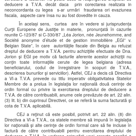
deducere a T.V.A. decât daca prin corectarea realizata in
neconcordanta cu legea s-ar urmări fraudarea ori evaziunea
fiscala, aspecte care însa nu au fost dovedite in cauza.
În același sens, curtea are în vedere si jurisprudența
Curţii Europene de Justiţie in materie, pronunţată în cazurile
reunite C-123/87 si C-330/87 „Léa Jorion, née Jeunehomme, and
Société anonyme d’étude et de gestion immobilière „EGI” v.
Belgian State”, în care autorităţile fiscale din Belgia au refuzat
dreptul de deducere a T.V.A. pentru achiziţiile efectuate de Dna.
Jorion şi EGI pe motiv că facturile aferente acestor achiziţii nu
conţin toate informaţiile cerute de legea belgiana (adresa
beneficiarului, codul de înregistrare în scopuri de T.V.A.,
descrierea bunurilor şi serviciilor). Astfel, CEJ a decis că Directiva
a VI-a T.V.A. prevede cu titlu imperativ obligativitatea Statelor
Membre de a prelua în legislaţia lor naţională două cerinţe de
ordin formal cu privire la exercitarea dreptului de deducere a
T.V.A. de către contribuabili, anume cele prevăzute de art. 22 alin.
(3) lit. b) din cuprinsul Directivei, ce se referă la suma facturată şi
cota de T.V.A. aplicabilă.
CEJ a reţinut că este posibil, potrivit art. 22 alin. (8) din
Directiva a VI-a T.V.A., ca statele membre să impună în legislaţia
lor naţională şi alte cerinţe de ordin formal care să fie incluse în
factură de către contribuabili pentru exercitarea dreptului de