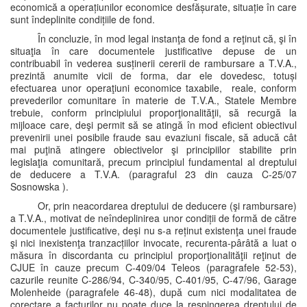
economică a operațiunilor economice desfășurate, situație în care
sunt îndeplinite condițiile de fond.
În concluzie, în mod legal instanţa de fond a reţinut că, şi în
situaţia în care documentele justificative depuse de un
contribuabil în vederea susținerii cererii de rambursare a T.V.A.,
prezintă anumite vicii de forma, dar ele dovedesc, totuși
efectuarea unor operaţiuni economice taxabile, reale, conform
prevederilor comunitare în materie de T.V.A., Statele Membre
trebuie, conform principiului proporţionalităţii, să recurgă la
mijloace care, deşi permit să se atingă în mod eficient obiectivul
prevenirii unei posibile fraude sau evaziuni fiscale, să aducă cât
mai puţină atingere obiectivelor şi principiilor stabilite prin
legislaţia comunitară, precum principiul fundamental al dreptului
de deducere a T.V.A. (paragraful 23 din cauza C-25/07
Sosnowska ).
Or, prin neacordarea dreptului de deducere (şi rambursare)
a T.V.A., motivat de neîndeplinirea unor condiții de formă de către
documentele justificative, deși nu s-a reținut existenţa unei fraude
şi nici inexistenţa tranzacțiilor invocate, recurenta-pârâtă a luat o
măsura în discordanta cu principiul proporţionalităţii reţinut de
CJUE în cauze precum C-409/04 Teleos (paragrafele 52-53),
cazurile reunite C-286/94, C-340/95, C-401/95, C-47/96, Garage
Molenheide (paragrafele 46-48), după cum nici modalitatea de
corectare a facturilor nu poate duce la respingerea dreptului de