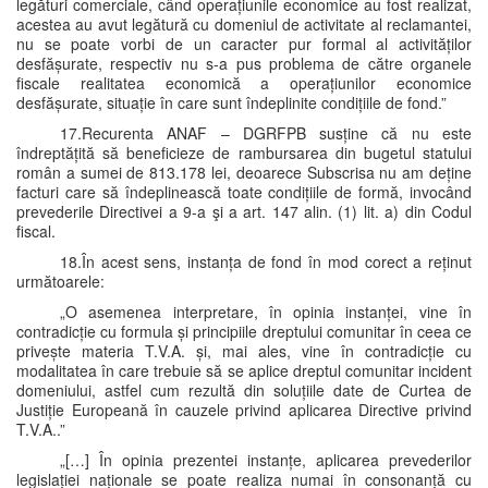
legături comerciale, când operațiunile economice au fost realizat,
acestea au avut legătură cu domeniul de activitate al reclamantei,
nu se poate vorbi de un caracter pur formal al activităților
desfășurate, respectiv nu s-a pus problema de către organele
fiscale realitatea economică a operațiunilor economice
desfășurate, situație în care sunt îndeplinite condițiile de fond.”
17.Recurenta ANAF – DGRFPB susține că nu este
îndreptățită să beneficieze de rambursarea din bugetul statului
român a sumei de 813.178 lei, deoarece Subscrisa nu am deține
facturi care să îndeplinească toate condițiile de formă, invocând
prevederile Directivei a 9-a şi a art. 147 alin. (1) lit. a) din Codul
fiscal.
18.În acest sens, instanța de fond în mod corect a reținut
următoarele:
„O asemenea interpretare, în opinia instanței, vine în
contradicție cu formula și principiile dreptului comunitar în ceea ce
privește materia T.V.A. și, mai ales, vine în contradicție cu
modalitatea în care trebuie să se aplice dreptul comunitar incident
domeniului, astfel cum rezultă din soluțiile date de Curtea de
Justiție Europeană în cauzele privind aplicarea Directive privind
T.V.A..”
„[…] În opinia prezentei instanțe, aplicarea prevederilor
legislației naționale se poate realiza numai în consonanță cu