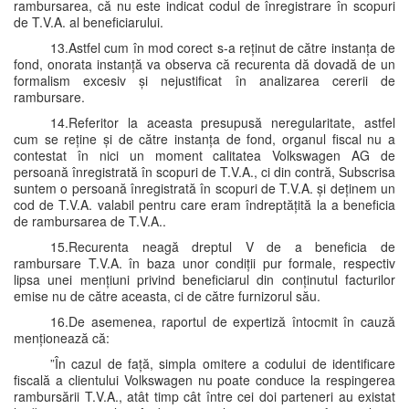
rambursarea, că nu este indicat codul de înregistrare în scopuri
de T.V.A. al beneficiarului.
13.Astfel cum în mod corect s-a reținut de către instanța de
fond, onorata instanță va observa că recurenta dă dovadă de un
formalism excesiv și nejustificat în analizarea cererii de
rambursare.
14.Referitor la aceasta presupusă neregularitate, astfel
cum se reține și de către instanța de fond, organul fiscal nu a
contestat în nici un moment calitatea Volkswagen AG de
persoană înregistrată în scopuri de T.V.A., ci din contră, Subscrisa
suntem o persoană înregistrată în scopuri de T.V.A. și deținem un
cod de T.V.A. valabil pentru care eram îndreptățită la a beneficia
de rambursarea de T.V.A..
15.Recurenta neagă dreptul V de a beneficia de
rambursare T.V.A. în baza unor condiții pur formale, respectiv
lipsa unei mențiuni privind beneficiarul din conținutul facturilor
emise nu de către aceasta, ci de către furnizorul său.
16.De asemenea, raportul de expertiză întocmit în cauză
menționează că:
”În cazul de față, simpla omitere a codului de identificare
fiscală a clientului Volkswagen nu poate conduce la respingerea
rambursării T.V.A., atât timp cât între cei doi parteneri au existat