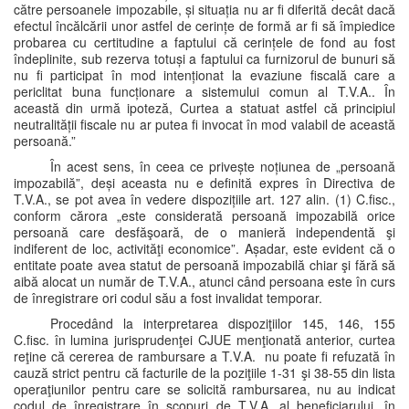
către persoanele impozabile, și situația nu ar fi diferită decât dacă
efectul încălcării unor astfel de cerințe de formă ar fi să împiedice
probarea cu certitudine a faptului că cerințele de fond au fost
îndeplinite, sub rezerva totuși a faptului ca furnizorul de bunuri să
nu fi participat în mod intenționat la evaziune fiscală care a
periclitat buna funcționare a sistemului comun al T.V.A.. În
această din urmă ipoteză, Curtea a statuat astfel că principiul
neutralității fiscale nu ar putea fi invocat în mod valabil de această
persoană.”
În acest sens, în ceea ce privește noțiunea de „persoană
impozabilă”, deși aceasta nu e definită expres în Directiva de
T.V.A., se pot avea în vedere dispozițiile art. 127 alin. (1) C.fisc.,
conform cărora „este considerată persoană impozabilă orice
persoană care desfăşoară, de o manieră independentă şi
indiferent de loc, activităţi economice”. Așadar, este evident că o
entitate poate avea statut de persoană impozabilă chiar şi fără să
aibă alocat un număr de T.V.A., atunci când persoana este în curs
de înregistrare ori codul său a fost invalidat temporar.
Procedând la interpretarea dispoziţiilor 145, 146, 155
C.fisc. în lumina jurisprudenţei CJUE menţionată anterior, curtea
reţine că cererea de rambursare a T.V.A. nu poate fi refuzată în
cauză strict pentru că facturile de la poziţiile 1-31 şi 38-55 din lista
operaţiunilor pentru care se solicită rambursarea, nu au indicat
codul de înregistrare în scopuri de T.V.A. al beneficiarului, în