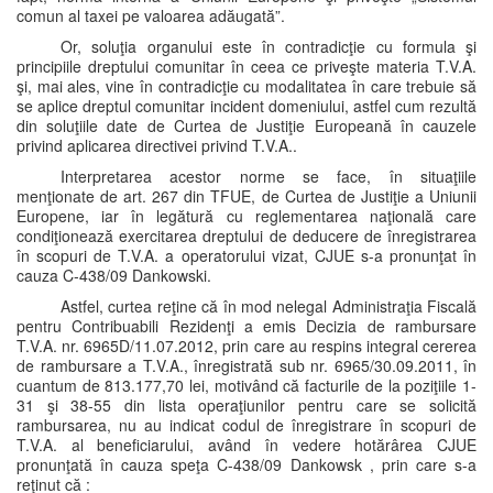
comun al taxei pe valoarea adăugată”.
Or, soluţia organului este în contradicţie cu formula şi
principiile dreptului comunitar în ceea ce priveşte materia T.V.A.
şi, mai ales, vine în contradicţie cu modalitatea în care trebuie să
se aplice dreptul comunitar incident domeniului, astfel cum rezultă
din soluţiile date de Curtea de Justiţie Europeană în cauzele
privind aplicarea directivei privind T.V.A..
Interpretarea acestor norme se face, în situaţiile
menţionate de art. 267 din TFUE, de Curtea de Justiţie a Uniunii
Europene, iar în legătură cu reglementarea naţională care
condiţionează exercitarea dreptului de deducere de înregistrarea
în scopuri de T.V.A. a operatorului vizat, CJUE s-a pronunţat în
cauza C-438/09 Dankowski.
Astfel, curtea reţine că în mod nelegal Administraţia Fiscală
pentru Contribuabili Rezidenţi a emis Decizia de rambursare
T.V.A. nr. 6965D/11.07.2012, prin care au respins integral cererea
de rambursare a T.V.A., înregistrată sub nr. 6965/30.09.2011, în
cuantum de 813.177,70 lei, motivând că facturile de la poziţiile 1-
31 şi 38-55 din lista operaţiunilor pentru care se solicită
rambursarea, nu au indicat codul de înregistrare în scopuri de
T.V.A. al beneficiarului, având în vedere hotărârea CJUE
pronunţată în cauza speţa C-438/09 Dankowsk , prin care s-a
reţinut că :