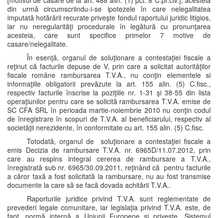
[motivul de casare de la art. 488 alin. (1) pct. 8 C.pr.civ.], acesteia
din urmă circumscriindu-i-se ipotezele în care nelegalitatea
imputată hotărârii recurate priveşte fondul raportului juridic litigios,
iar nu neregularităţi procedurale în legătură cu pronunţarea
acesteia, care sunt specifice primelor 7 motive de
casare/nelegalitate.
În esenţă, organul de soluţionare a contestaţiei fiscale a
reţinut că facturile depuse de V, prin care a solicitat autorităţilor
fiscale române rambursarea T.V.A., nu conţin elementele si
informaţiile obligatorii prevăzute la art. 155 alin. (5) C.fisc.,
respectiv facturile înscrise la poziţiile nr. 1-31 şi 38-55 din lista
operaţiunilor pentru care se solicită rambursarea T.V.A. emise de
SC CFA SRL în perioada martie-noiembrie 2010 nu conţin codul
de înregistrare în scopuri de T.V.A. al beneficiarului, respectiv al
societăţii nerezidente, în conformitate cu art. 155 alin. (5) C.fisc.
Totodată, organul de soluţionare a contestaţiei fiscale a
emis Decizia de rambursare T.V.A. nr. 6965D/11.07.2012, prin
care au respins integral cererea de rambursare a T.V.A.,
înregistrată sub nr. 6965/30.09.2011, reţinând că pentru facturile
a căror taxă a fost solicitată la rambursare, nu au fost transmise
documente la care să se facă dovada achitării T.V.A..
Raporturile juridice privind T.V.A. sunt reglementate de
prevederi legale comunitare, iar legislaţia privind T.V.A. este, de
fapt, normă internă a Uniunii Europene şi priveşte „Sistemul