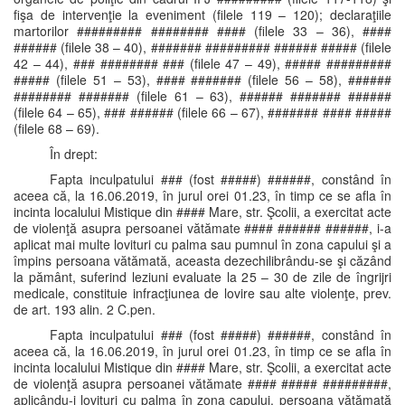
fişa de intervenţie la eveniment (filele 119 – 120); declaraţiile
martorilor ######### ######## #### (filele 33 – 36), ####
###### (filele 38 – 40), ####### ######### ###### ##### (filele
42 – 44), ### ######## ### (filele 47 – 49), ##### #########
##### (filele 51 – 53), #### ####### (filele 56 – 58), ######
######## ####### (filele 61 – 63), ###### ####### ######
(filele 64 – 65), ### ###### (filele 66 – 67), ####### #### #####
(filele 68 – 69).
În drept:
Fapta inculpatului ### (fost #####) ######, constând în
aceea că, la 16.06.2019, în jurul orei 01.23, în timp ce se afla în
incinta localului Mistique din #### Mare, str. Şcolii, a exercitat acte
de violenţă asupra persoanei vătămate #### ###### ######, i-a
aplicat mai multe lovituri cu palma sau pumnul în zona capului şi a
împins persoana vătămată, aceasta dezechilibrându-se şi căzând
la pământ, suferind leziuni evaluate la 25 – 30 de zile de îngrijri
medicale, constituie infracţiunea de lovire sau alte violenţe, prev.
de art. 193 alin. 2 C.pen.
Fapta inculpatului ### (fost #####) ######, constând în
aceea că, la 16.06.2019, în jurul orei 01.23, în timp ce se afla în
incinta localului Mistique din #### Mare, str. Şcolii, a exercitat acte
de violenţă asupra persoanei vătămate #### ##### #########,
aplicându-i lovituri cu palma în zona capului, persoana vătămată