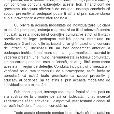
vor conforma conduita exigențelor acestei legi. Ţinând cont de
gravitatea infracțiunii săvârșită de inculpat, instanța conchide că
scopul preventiv al pedepsei poate fi atins și prin suspendarea
sub supraveghere a executării acesteia.
Cu privire la această modalitate de individualizare judiciară
executării pedepsei, instanța o apreciază ca fiind adecvată pentru
inculpat, acesta îndeplinind condițiile cumulative strict și limitativ
prevăzute de lege: pedeapsa stabilită pentru infracțiune nu
depășește 3 ani (condiție aplicabilă chiar și în cazul unui concurs
de infracțiuni), inculpatul nu aa fost condamnat anterior la
pedeapsa închisorii mai mare de 1 an, și-a manifestat acordul în
vederea prestării unei munci neremunerate în folosul comunității,
iar aplicarea pedepsei este suficientă, chiar și fără executarea
acesteia în regim de detenție. Conduita inculpatului urmează a fi
verificată pe durata termenului de supraveghere, astfel încât se
apreciază că există toate premisele ca scopul preventiv și
educativ al pedepsei să fie atins și prin această modalitate de
individualizare a executării.
Sub acest aspect, instanța mai reține faptul că inculpaţii nu
s-a sustras de la urmărire penală ori judecată, nu au încercat
zădărnicirea aflării adevărului, dimpotrivă, manifestând o conduită
corectă încă de la începutul cercetărilor.
Toate aceste elemente conduc la concluzia că inculpatul nu