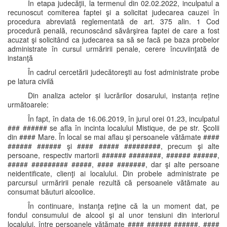
În etapa judecăţii, la termenul din 02.02.2022, inculpatul a
recunoscut comiterea faptei şi a solicitat judecarea cauzei în
procedura abreviată reglementată de art. 375 alin. 1 Cod
procedură penală, recunoscând săvârşirea faptei de care a fost
acuzat şi solicitând ca judecarea sa să se facă pe baza probelor
administrate în cursul urmăririi penale, cerere încuviinţată de
instanţă
În cadrul cercetării judecătoreşti au fost administrate probe
pe latura civilă
Din analiza actelor și lucrărilor dosarului, instanța reține
următoarele:
În fapt, în data de 16.06.2019, în jurul orei 01.23, inculpatul
### ###### se afla în incinta localului Mistique, de pe str. Şcolii
din #### Mare. În local se mai aflau şi persoanele vătămate ####
###### ###### şi #### ##### #########, precum şi alte
persoane, respectiv martorii ###### ########, ###### ######,
##### ######### #####, #### #######, dar şi alte persoane
neidentificate, clienţi ai localului. Din probele administrate pe
parcursul urmăririi penale rezultă că persoanele vătămate au
consumat băuturi alcoolice.
În continuare, instanţa reţine că la un moment dat, pe
fondul consumului de alcool şi al unor tensiuni din interiorul
localului, între persoanele vătămate #### ###### ######, ####