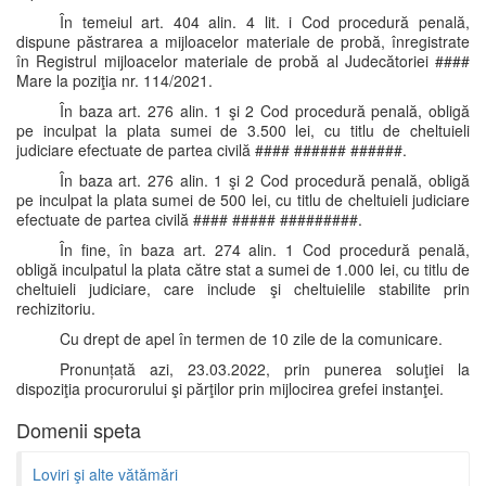
În temeiul art. 404 alin. 4 lit. i Cod procedură penală,
dispune păstrarea a mijloacelor materiale de probă, înregistrate
în Registrul mijloacelor materiale de probă al Judecătoriei ####
Mare la poziţia nr. 114/2021.
În baza art. 276 alin. 1 şi 2 Cod procedură penală, obligă
pe inculpat la plata sumei de 3.500 lei, cu titlu de cheltuieli
judiciare efectuate de partea civilă #### ###### ######.
În baza art. 276 alin. 1 şi 2 Cod procedură penală, obligă
pe inculpat la plata sumei de 500 lei, cu titlu de cheltuieli judiciare
efectuate de partea civilă #### ##### #########.
În fine, în baza art. 274 alin. 1 Cod procedură penală,
obligă inculpatul la plata către stat a sumei de 1.000 lei, cu titlu de
cheltuieli judiciare, care include şi cheltuielile stabilite prin
rechizitoriu.
Cu drept de apel în termen de 10 zile de la comunicare.
Pronunțată azi, 23.03.2022, prin punerea soluţiei la
dispoziţia procurorului şi părţilor prin mijlocirea grefei instanţei.
Domenii speta
Loviri şi alte vătămări