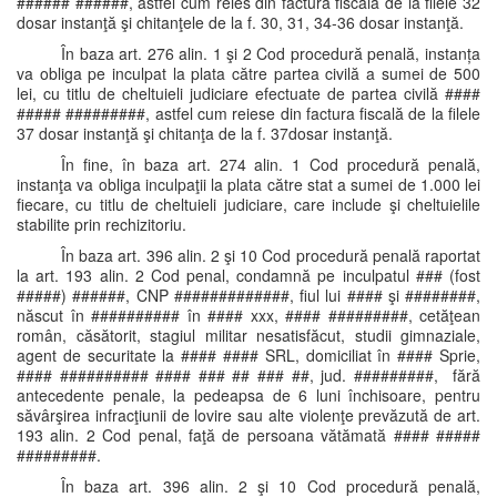
###### ######, astfel cum reies din factura fiscală de la filele 32
dosar instanţă şi chitanţele de la f. 30, 31, 34-36 dosar instanţă.
În baza art. 276 alin. 1 şi 2 Cod procedură penală, instanța
va obliga pe inculpat la plata către partea civilă a sumei de 500
lei, cu titlu de cheltuieli judiciare efectuate de partea civilă ####
##### #########, astfel cum reiese din factura fiscală de la filele
37 dosar instanţă şi chitanţa de la f. 37dosar instanţă.
În fine, în baza art. 274 alin. 1 Cod procedură penală,
instanţa va obliga inculpaţii la plata către stat a sumei de 1.000 lei
fiecare, cu titlu de cheltuieli judiciare, care include şi cheltuielile
stabilite prin rechizitoriu.
În baza art. 396 alin. 2 şi 10 Cod procedură penală raportat
la art. 193 alin. 2 Cod penal, condamnă pe inculpatul ### (fost
#####) ######, CNP #############, fiul lui #### şi ########,
născut în ########## în #### xxx, #### #########, cetăţean
român, căsătorit, stagiul militar nesatisfăcut, studii gimnaziale,
agent de securitate la #### #### SRL, domiciliat în #### Sprie,
#### ########## #### ### ## ### ##, jud. #########, fără
antecedente penale, la pedeapsa de 6 luni închisoare, pentru
săvârşirea infracţiunii de lovire sau alte violenţe prevăzută de art.
193 alin. 2 Cod penal, faţă de persoana vătămată #### #####
#########.
În baza art. 396 alin. 2 şi 10 Cod procedură penală,