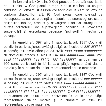
În temeiul art. 404 alin. 2 Cod procedură penală raportat la
art. 91 alin. 4 Cod penal, atrage atenția inculpatului asupra
conduitei lor viitoare și asupra consecințelor la care se expune
conform dispozițiilor art. 96 Cod penal, care prevăd că
nerespectarea cu rea-credinţă a măsurilor de supraveghere sau a
obligaţiilor impuse, precum şi săvârşirea unei noi infracţiuni pe
durata termenului de supraveghere conduce la revocarea
suspendării şi executarea pedepsei închisorii în regim de
detenție.
În temeiul art. 397, alin. 1, raportat la art. 1357 Cod civil,
admite în parte acţiunea civilă şi obligă pe inculpatul ### ######
la despăgubiri civile către partea civilă #### ##### #########,
cu domiciliul procesual ales la CA ### #########, #### xxx,
#### ########## ### ###/3, ### #########, în cuantum de
400 euro, echivalent în lei la data plăţii, reprezentând daune
morale şi în cuantum de 38 lei, reprezentând daune materiale.
În temeiul art. 397, alin. 1, raportat la art. 1357 Cod civil,
admite în parte acţiunea civilă şi obligă pe inculpatul ### ######
la despăgubiri civile către partea civilă #### ###### ######, cu
domiciliul procesual ales la CA ### #########, #### xxx, ####
########## ### ###/3, ### #########, CNP #############,
în cuantum de 6.000 euro, echivalent în lei la data plăţii,
reprezentând daune morale şi în cuantum de 204 lei,
reprezentând daune materiale.