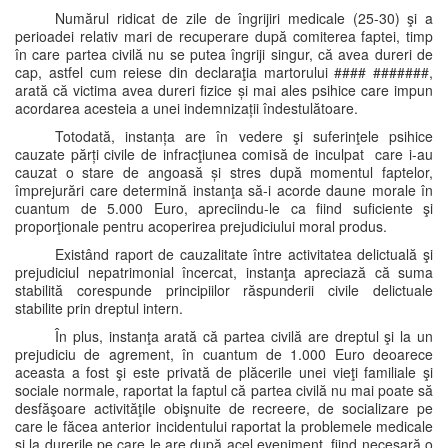
Numărul ridicat de zile de îngrijiri medicale (25-30) şi a
perioadei relativ mari de recuperare după comiterea faptei, timp
în care partea civilă nu se putea îngriji singur, că avea dureri de
cap, astfel cum reiese din declaraţia martorului #### #######,
arată că victima avea dureri fizice și mai ales psihice care impun
acordarea acesteia a unei indemnizații îndestulătoare.
Totodată, instanța are în vedere şi suferinţele psihice
cauzate părți civile de infracţiunea comisă de inculpat care i-au
cauzat o stare de angoasă și stres după momentul faptelor,
împrejurări care determină instanţa să-i acorde daune morale în
cuantum de 5.000 Euro, apreciindu-le ca fiind suficiente şi
proporţionale pentru acoperirea prejudiciului moral produs.
Existând raport de cauzalitate între activitatea delictuală şi
prejudiciul nepatrimonial încercat, instanţa apreciază că suma
stabilită corespunde principiilor răspunderii civile delictuale
stabilite prin dreptul intern.
În plus, instanţa arată că partea civilă are dreptul şi la un
prejudiciu de agrement, în cuantum de 1.000 Euro deoarece
aceasta a fost şi este privată de plăcerile unei vieţi familiale şi
sociale normale, raportat la faptul că partea civilă nu mai poate să
desfăşoare activităţile obişnuite de recreere, de socializare pe
care le făcea anterior incidentului raportat la problemele medicale
şi la durerile pe care le are după acel eveniment, fiind necesară o