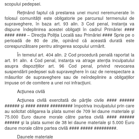
scopului pedepsei.
Reținând faptul că prestarea unei munci neremunerate în
folosul comunității este obligatorie pe parcursul termenului de
supraveghere, în baza art. 93 alin. 3 Cod penal, instanța va
dispune îndeplinirea acestei obligații în cadrul Primăriei ####
#### #### – Direcţia Poliţia Locală sau Primăriei #### Sprie pe o
perioadă de 80 de zile, opinând că această durată este
corespunzătoare pentru atingerea scopului urmărit.
În temeiul art. 404 alin. 2 Cod procedură penală raportat la
art. 91 alin. 4 Cod penal, instanța va atrage atenția inculpatului
asupra dispozițiilor art. 96 Cod penal, privind revocarea
suspendării pedepsei sub supraveghere în caz de nerespectare a
măsurilor de supraveghere sau de neîndeplinire a obligațiilor
impuse ori de comitere a unei noi infracţiuni.
Acţiunea civilă
Acţiunea civilă exercitată de părţile civile #### ######
###### şi #### ##### ######### împotriva inculpatului prin care
au solicitat obligarea la plata sumei de 709 lei daune materiale şi
75.000 Euro daune morale către partea civilă #### ######
###### şi la plata sumei de 38 lei daune materiale şi 5.000 Euro
daune morale către partea civilă #### ##### #########.
Daunele materiale