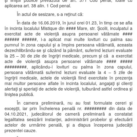
şi liniştii publice prevăzută de art. 371 Cod penal, toate cu
aplicarea art. 38 alin. 1 Cod penal.
În actul de sesizare, s-a reţinut că:
În data de 16.06.2019, în jurul orei 01.23, în timp ce se afla
în incinta localului Mistique din #### Mare, str. Şcolii, inculpatul a
exercitat acte de violenţă asupra persoanei vătămate ####
###### ######, i-a aplicat mai multe lovituri cu palma sau
pumnul în zona capului şi a împins persoana vătămată, aceasta
dezechilibrându-se şi căzând la pământ, suferind leziuni evaluate
la 25 – 30 de zile de îngrijri medicale, precum şi că a exercitat
acte de violenţă asupra persoanei vătămate #### #####
#########, aplicându-i lovituri cu palma în zona capului,
persoana vătămată suferind leziuni evaluate la 4 – 5 zile de
îngrijrii medicale, actele de violenţă fiind exercitate în prezenţa
mai multor persoane aflate în incinta localului, angajaţi şi clienţi
alertaţi şi speriaţi de actele de violenţă, tulburând astfel ordinea şi
liniştea publică.
În camera preliminară, nu au fost formulate cereri şi
excepţii, iar prin Încheierea penală nr. ######### din data de
04.10.2021, judecătorul de cameră preliminară a constatat
legalitatea sesizării instanţei, administrării probelor şi efectuării
actelor de urmărire penală, şi a dispus începerea judecăţii
prezentei cauze.