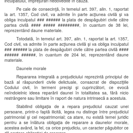
inculpatului, împrejurări nedovedite în cauză.
Pe cale de consecinţă, în temeiul art. 397, alin. 1, raportat
la art. 1357, Cod civil, va admite în parte acţiunea civilă şi va
obliga inculpatul ### ###### la plata de despăgubiri civile către
partea civilă #### ##### #########, în cuantum de 38 lei,
reprezentând daune materiale.
Totodată, în temeiul art. 397, alin. 1, raportat la art. 1357,
Cod civil, va admite în parte acţiunea civilă şi va obliga inculpatul
### ###### la plata de despăgubiri civile către partea civilă ####
###### ######, în cuantum de 204 lei, reprezentând daune
materiale.
Daunele morale
Repararea integrală a prejudiciului reprezintă principiul de
bază al răspunderii civile delictuale, consacrat de dispoziţiile
Codului civil, în termeni precişi şi cuprinzători, ce evocă
neîndoielnic ideea reparării daunei în totalitatea sa, fără nicio
restrângere sau limitare în raport de natura intrinsecă a acestuia.
Stabilind obligaţia de a repara prejudiciul cauzat unei
persoane, printr-o faptă ilicită, legea nu distinge între prejudiciul
patrimonial şi cel nepatrimonial; ca atare, nu există temei juridic
pentru a se înlătura obligaţia de reparare a daunelor morale,
acestea având, la fel, ca orice prejudiciu, un caracter păgubitor ce