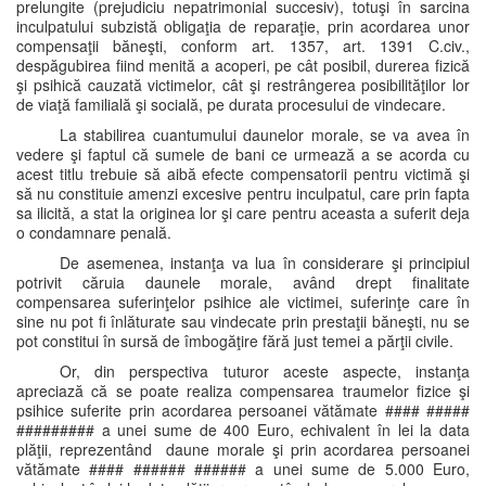
prelungite (prejudiciu nepatrimonial succesiv), totuşi în sarcina
inculpatului subzistă obligaţia de reparaţie, prin acordarea unor
compensaţii băneşti, conform art. 1357, art. 1391 C.civ.,
despăgubirea fiind menită a acoperi, pe cât posibil, durerea fizică
şi psihică cauzată victimelor, cât şi restrângerea posibilităţilor lor
de viaţă familială şi socială, pe durata procesului de vindecare.
La stabilirea cuantumului daunelor morale, se va avea în
vedere şi faptul că sumele de bani ce urmează a se acorda cu
acest titlu trebuie să aibă efecte compensatorii pentru victimă şi
să nu constituie amenzi excesive pentru inculpatul, care prin fapta
sa ilicită, a stat la originea lor şi care pentru aceasta a suferit deja
o condamnare penală.
De asemenea, instanţa va lua în considerare şi principiul
potrivit căruia daunele morale, având drept finalitate
compensarea suferinţelor psihice ale victimei, suferinţe care în
sine nu pot fi înlăturate sau vindecate prin prestaţii băneşti, nu se
pot constitui în sursă de îmbogăţire fără just temei a părţii civile.
Or, din perspectiva tuturor aceste aspecte, instanţa
apreciază că se poate realiza compensarea traumelor fizice şi
psihice suferite prin acordarea persoanei vătămate #### #####
######### a unei sume de 400 Euro, echivalent în lei la data
plăţii, reprezentând daune morale şi prin acordarea persoanei
vătămate #### ###### ###### a unei sume de 5.000 Euro,