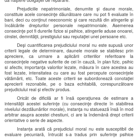
dă naştere obligaţiei de reparare.
Prejudiciile nepatrimoniale, denumite şi daune morale,
constituie acele consecinţe dăunătoare care nu pot fi evaluate în
bani, deci cu conţinut neeconomic şi care rezultă din atingerile şi
încălcările drepturilor personale nepatrimoniale. Asemenea
consecinţe pot fi durerile fizice si psihice, atingerile aduse onoarei,
cinstei, demnităţii, prestigiului sau reputaţiei unei persoane etc.
Deşi cuantificarea prejudiciului moral nu este supusă unor
criterii legale de determinare, daunele morale se stabilesc prin
apreciere, ca urmare a aplicării criteriilor referitoare la
consecinţele negative suferite de cei în cauză, în plan fizic, psihic
si afectiv, importanţa valorilor lezate, măsura în care acestea au
fost lezate, intensitatea cu care au fost percepute consecinţele
vătămării, etc. Toate aceste criterii se subordonează conotaţiei
aprecierii rezonabile, pe o baza echitabilă, corespunzătoare
prejudiciului real şi efectiv produs.
Oricât de dificilă ar fi însă operaţiunea de estimare a
intensităţii acestei suferinţe (cu consecinţe directe în stabilirea
nivelului dezdăunărilor morale), instanţa nu statuează însă în mod
arbitrar asupra acestei chestiuni, ci are la îndemână drept criterii
orientative o serie de aspecte.
Instanța arată că prejudiciul moral nu este susceptibil de
evaluare pecuniară, întrucât s-a tradus prin suferinţe psihice