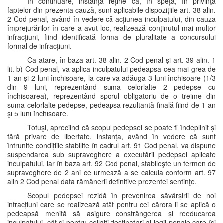
În continuare, instanța reține că, în speță, în privinţa
faptelor din prezenta cauză, sunt aplicabile dispozițiile art. 38 alin.
2 Cod penal, având în vedere că acțiunea inculpatului, din cauza
împrejurărilor în care a avut loc, realizează conținutul mai multor
infracțiuni, fiind identificată forma de pluralitate a concursului
formal de infracțiuni.
Ca atare, în baza art. 38 alin. 2 Cod penal şi art. 39 alin. 1
lit. b) Cod penal, va aplica inculpatului pedeapsa cea mai grea de
1 an şi 2 luni închisoare, la care va adăuga 3 luni închisoare (1/3
din 9 luni, reprezentând suma celorlalte 2 pedepse cu
închisoarea), reprezentând sporul obligatoriu de o treime din
suma celorlalte pedepse, pedeapsa rezultantă finală fiind de 1 an
şi 5 luni închisoare.
Totuşi, apreciind că scopul pedepsei se poate fi îndeplinit și
fără privare de libertate, instanța, având în vedere că sunt
întrunite condițiile stabilite în cadrul art. 91 Cod penal, va dispune
suspendarea sub supraveghere a executării pedepsei aplicate
inculpatului, iar în baza art. 92 Cod penal, stabileşte un termen de
supraveghere de 2 ani ce urmează a se calcula conform art. 97
alin 2 Cod penal data rămânerii definitive prezentei sentinţe.
Scopul pedepsei rezidă în prevenirea săvârșirii de noi
infracțiuni care se realizează atât pentru cei cărora li se aplică o
pedeapsă menită să asigure constrângerea și reeducarea
inculpatului, cât și pentru ceilalți destinatari ai legii penale care își