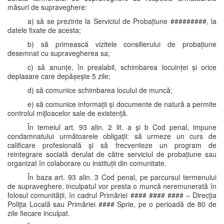
măsuri de supraveghere:
a) să se prezinte la Serviciul de Probațiune #########, la
datele fixate de acesta;
b) să primească vizitele consilierului de probațiune
desemnat cu supravegherea sa;
c) să anunțe, în prealabil, schimbarea locuinței și orice
deplasare care depășește 5 zile;
d) să comunice schimbarea locului de muncă;
e) să comunice informații și documente de natură a permite
controlul mijloacelor sale de existență.
În temeiul art. 93 alin. 2 lit. a şi b Cod penal, impune
condamnatului următoarele obligaţii: să urmeze un curs de
calificare profesională şi să frecventeze un program de
reintegrare socială derulat de către serviciul de probațiune sau
organizat în colaborare cu instituții din comunitate.
În baza art. 93 alin. 3 Cod penal, pe parcursul termenului
de supraveghere, inculpatul vor presta o muncă neremunerată în
folosul comunității, în cadrul Primăriei #### #### #### – Direcţia
Poliţia Locală sau Primăriei #### Sprie, pe o perioadă de 80 de
zile fiecare inculpat.