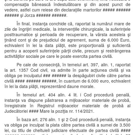
compensaţia bănească îndestulătoare şi din acest punct de
vedere, astfel cum reiese din declaraţiile martorilor ##### ######
###### şi Jorza ###### ######.
În final, instanţa conchide că, raportat la numărul mare de
zile de îngrijiri medicale, la intervenţiile chirurgicale, la suferinţele
posttraumatice şi perioada de recuperare, la vârsta acesteia şi
ţinând cont şi de prejudiciul de agrement, suma de 6.000 Euro,
echivalent în lei la data plăţii, este proporţională şi suficientă
pentru a acoperii suferinţele părţii civile, precum şi restrângerea
activităţilor sociale pe care le poate exercita partea civilă.
Pe cale de consecinţă, în temeiul art. 397, alin. 1, raportat
la art. 1357 Cod civil, va admite în parte acţiunea civilă şi va
obliga pe inculpatul ### ###### la despăgubiri civile către partea
civilă #### ###### ######, în cuantum de 6.000 euro, echivalent
în lei la data plăţii, reprezentând daune morale.
În temeiul art. 404 alin. 4 lit. i Cod procedură penală,
instanţa va dispune păstrarea a mijloacelor materiale de probă,
înregistrate în Registrul mijloacelor materiale de probă al
Judecătoriei #### Mare la poziţia nr. 114/2021.
În baza art. 276 alin. 1 şi 2 Cod procedură penală, instanța
va obliga pe inculpat la plata către partea civilă a sumei de 3.500
lei, cu titlu de cheltuieli judiciare efectuate de partea civilă ####