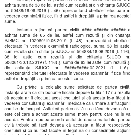
achita suma de 38 de lei, astfel cum rezultă și din chitanța SJUCO
nr. 50488/18.06.2019 (f. 46) reprezentând cheltuieli efectuate în
vederea examinării fizice, fiind astfel îndreptăţit la primirea acestei
sume.
Instanţa reţine că partea civilă #### ###### ###### a
achitat suma de 65 de lei, astfel cum rezultă și din chitanța
SJBMC nr. 102060/19.06.2019 (f. 48) reprezentând cheltuieli
efectuate în vederea examinării radiologice, suma 38 lei astfel
cum rezultă și din chitanța SJUCO nr. 504884/18.06.2019 (f. 116),
38 lei astfel cum rezultă și din chitanța SJUCO nr.
506061/30.12.2019 (f. 116) şi suma de 63 lei astfel cum rezultă și
din chitanța SJUCO nr. ##########.02.2021 (f. 116),
reprezentând cheltuieli efectuate în vederea examinării fizice fiind
astfel îndreptăţit la primirea acestei sume.
Cu privire la celelalte sume solicitate de partea civilă,
instanţa arată că din bonurile fiscale depuse la fila 117 nu rezultă
că acesta ar fi efectuat acest cheltuieli şi că acesta le-a făcut în
vederea consultării şi examinării medicale ca urmare a infracţiunii
comise de inculpat. Astfel că partea civilă nu a făcut dovada că el
este cel care a achitat aceste sume, motiv pentru care nu le va
acorda. Pentru a putea acorda astfel de daune materiale, partea
civilă trebuie să facă dovada că aceasta a făcut respectivele
cheltuieli și că au fost făcute în legătură cu consecințele acțiunii