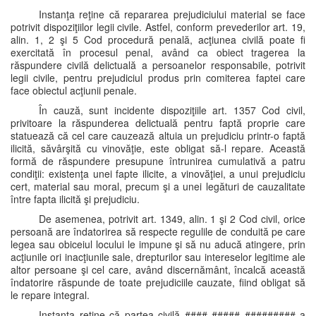
Instanţa reţine că repararea prejudiciului material se face
potrivit dispoziţiilor legii civile. Astfel, conform prevederilor art. 19,
alin. 1, 2 şi 5 Cod procedură penală, acţiunea civilă poate fi
exercitată în procesul penal, având ca obiect tragerea la
răspundere civilă delictuală a persoanelor responsabile, potrivit
legii civile, pentru prejudiciul produs prin comiterea faptei care
face obiectul acţiunii penale.
În cauză, sunt incidente dispoziţiile art. 1357 Cod civil,
privitoare la răspunderea delictuală pentru faptă proprie care
statuează că cel care cauzează altuia un prejudiciu printr-o faptă
ilicită, săvârşită cu vinovăţie, este obligat să-l repare. Această
formă de răspundere presupune întrunirea cumulativă a patru
condiţii: existenţa unei fapte ilicite, a vinovăţiei, a unui prejudiciu
cert, material sau moral, precum şi a unei legături de cauzalitate
între fapta ilicită şi prejudiciu.
De asemenea, potrivit art. 1349, alin. 1 şi 2 Cod civil, orice
persoană are îndatorirea să respecte regulile de conduită pe care
legea sau obiceiul locului le impune şi să nu aducă atingere, prin
acţiunile ori inacţiunile sale, drepturilor sau intereselor legitime ale
altor persoane şi cel care, având discernământ, încalcă această
îndatorire răspunde de toate prejudiciile cauzate, fiind obligat să
le repare integral.
Instanţa reţine că partea civilă #### ##### ######### a