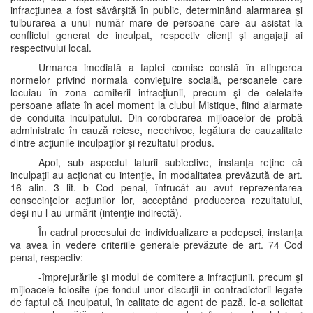
infracţiunea a fost săvârşită în public, determinând alarmarea şi
tulburarea a unui număr mare de persoane care au asistat la
conflictul generat de inculpat, respectiv clienţi şi angajaţi ai
respectivului local.
Urmarea imediată a faptei comise constă în atingerea
normelor privind normala convieţuire socială, persoanele care
locuiau în zona comiterii infracţiunii, precum şi de celelalte
persoane aflate în acel moment la clubul Mistique, fiind alarmate
de conduita inculpatului. Din coroborarea mijloacelor de probă
administrate în cauză reiese, neechivoc, legătura de cauzalitate
dintre acţiunile inculpaţilor şi rezultatul produs.
Apoi, sub aspectul laturii subiective, instanţa reţine că
inculpaţii au acţionat cu intenţie, în modalitatea prevăzută de art.
16 alin. 3 lit. b Cod penal, întrucât au avut reprezentarea
consecinţelor acţiunilor lor, acceptând producerea rezultatului,
deşi nu l-au urmărit (intenţie indirectă).
În cadrul procesului de individualizare a pedepsei, instanţa
va avea în vedere criteriile generale prevăzute de art. 74 Cod
penal, respectiv:
-împrejurările şi modul de comitere a infracţiunii, precum şi
mijloacele folosite (pe fondul unor discuţii în contradictorii legate
de faptul că inculpatul, în calitate de agent de pază, le-a solicitat