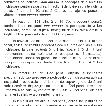
condamnă pe inculpatul ### ###### la pedeapsa de 1 an 2 luni
închisoare pentru săvârşirea infracţiunii de lovire sau alte violenţe
prevăzută de art. 193 alin. 2 Cod penal, faţă de persoana
vătămată #### ###### ######.
În baza art. 396 alin. 2 şi 10 Cod procedură penală,
condamnă pe inculpatul ### ###### la pedeapsa de 3 luni
închisoare, pentru săvârşirea infracţiunii de tulburarea ordinii şi
liniştii publice, prevăzută de art. 371 Cod penal
În baza art. 38 alin. 2 Cod penal şi art. 39 alin. 1 lit. b) Cod
penal, aplică inculpatului pedeapsa cea mai grea de 1 an şi 2 luni
închisoare, la care adăugă 3 luni închisoare (1/3 din 9 luni,
reprezentând suma celorlalte 2 pedepse cu închisoarea),
reprezentând sporul obligatoriu de o treime din suma celorlalte
pedepse, pedeapsa rezultantă finală fiind de 1 an şi 5 luni
închisoare.
În temeiul art. 91 Cod penal, dispune suspendarea
executării sub supraveghere a pedepselor cu închisoarea aplicate
inculpatului, pe durata unui termen de supraveghere de 2 ani,
stabilit conform dispoziţiilor art. 92 alin. 1 Cod penal, termen ce
urmează a se calcula, conform art. 97 alin. 2 Cod penal, din data
rămânerii definitive a prezentei hotărâri.
În temeiul art. 93 alin. 1 Cod penal, obligă inculpatul ca pe
durata termenului de supraveghere să respecte următoarele