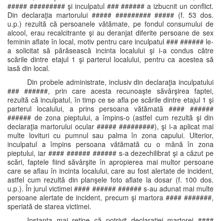
##### ######### şi inculpatul ### ###### a izbucnit un conflict.
Din declaraţia martorului ##### ######### ##### (f. 53 dos.
u.p.) rezultă că persoanele vătămate, pe fondul consumului de
alcool, erau recalcitrante şi au deranjat diferite persoane de sex
feminin aflate în local, motiv pentru care inculpatul ### ###### le-
a solicitat să părăsească incinta localului şi i-a condus către
scările dintre etajul 1 şi parterul localului, pentru ca acestea să
iasă din local.
Din probele administrate, inclusiv din declaraţia inculpatului
### ######, prin care acesta recunoaşte săvârşirea faptei,
rezultă că inculpatul, în timp ce se afla pe scările dintre etajul 1 şi
parterul localului, a prins persoana vătămată #### ######
###### de zona pieptului, a împins-o (astfel cum rezultă şi din
declaraţia martorului ocular ##### #########), şi i-a aplicat mai
multe lovituri cu pumnul sau palma în zona capului. Ulterior,
inculpatul a împins persoana vătămată cu o mână în zona
pieptului, iar #### ###### ###### s-a dezechilibrat şi a căzut pe
scări, faptele fiind săvârşite în apropierea mai multor persoane
care se aflau în incinta localului, care au fost alertate de incident,
astfel cum rezultă din planşele foto aflate la dosar (f. 100 dos.
u.p.). În jurul victimei #### ###### ###### s-au adunat mai multe
persoane alertate de incident, precum şi martora #### #######,
speriată de starea victimei.
Instanţa mai reţine că potrivit declaraţiei martorei ####