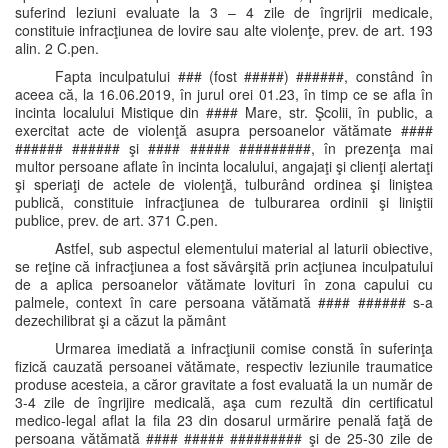
suferind leziuni evaluate la 3 – 4 zile de îngrijrii medicale,
constituie infracţiunea de lovire sau alte violenţe, prev. de art. 193
alin. 2 C.pen.
Fapta inculpatului ### (fost #####) ######, constând în
aceea că, la 16.06.2019, în jurul orei 01.23, în timp ce se afla în
incinta localului Mistique din #### Mare, str. Şcolii, în public, a
exercitat acte de violenţă asupra persoanelor vătămate ####
###### ###### şi #### ##### #########, în prezenţa mai
multor persoane aflate în incinta localului, angajaţi şi clienţi alertaţi
şi speriaţi de actele de violenţă, tulburând ordinea şi liniştea
publică, constituie infracţiunea de tulburarea ordinii şi liniştii
publice, prev. de art. 371 C.pen.
Astfel, sub aspectul elementului material al laturii obiective,
se reţine că infracţiunea a fost săvârşită prin acţiunea inculpatului
de a aplica persoanelor vătămate lovituri în zona capului cu
palmele, context în care persoana vătămată #### ###### s-a
dezechilibrat şi a căzut la pământ
Urmarea imediată a infracţiunii comise constă în suferinţa
fizică cauzată persoanei vătămate, respectiv leziunile traumatice
produse acesteia, a căror gravitate a fost evaluată la un număr de
3-4 zile de îngrijire medicală, aşa cum rezultă din certificatul
medico-legal aflat la fila 23 din dosarul urmărire penală faţă de
persoana vătămată #### ##### ######### şi de 25-30 zile de