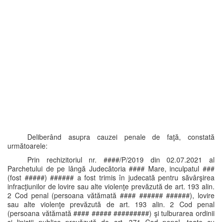
Deliberând asupra cauzei penale de faţă, constată
următoarele:
Prin rechizitoriul nr. ####/P/2019 din 02.07.2021 al
Parchetului de pe lângă Judecătoria #### Mare, inculpatul ###
(fost #####) ###### a fost trimis în judecată pentru săvârşirea
infracţiunilor de lovire sau alte violenţe prevăzută de art. 193 alin.
2 Cod penal (persoana vătămată #### ###### ######), lovire
sau alte violenţe prevăzută de art. 193 alin. 2 Cod penal
(persoana vătămată #### ##### #########) şi tulburarea ordinii