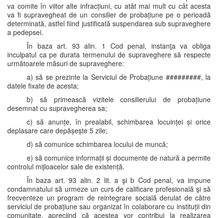
va comite în viitor alte infracțiuni, cu atât mai mult cu cât acesta
va fi supravegheat de un consilier de probațiune pe o perioadă
determinată, astfel fiind justificată suspendarea sub supraveghere
a pedepsei.
În baza art. 93 alin. 1 Cod penal, instanţa va obliga
inculpatul ca pe durata termenului de supraveghere să respecte
următoarele măsuri de supraveghere:
a) să se prezinte la Serviciul de Probațiune #########, la
datele fixate de acesta;
b) să primească vizitele consilierului de probațiune
desemnat cu supravegherea sa;
c) să anunțe, în prealabil, schimbarea locuinței și orice
deplasare care depășește 5 zile;
d) să comunice schimbarea locului de muncă;
e) să comunice informații și documente de natură a permite
controlul mijloacelor sale de existență.
În baza art. 93 alin. 2 lit. a şi b Cod penal, va impune
condamnatului să urmeze un curs de calificare profesională şi să
frecventeze un program de reintegrare socială derulat de către
serviciul de probațiune sau organizat în colaborare cu instituții din
comunitate, apreciind că acestea vor contribui la realizarea