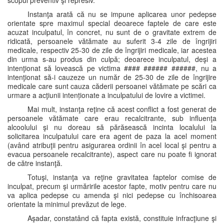
scopul preventiv şi represiv.
Instanţa arată că nu se impune aplicarea unor pedepse
orientate spre maximul special deoarece faptele de care este
acuzat inculpatul, în concret, nu sunt de o gravitate extrem de
ridicată, persoanele vătămate au suferit 3-4 zile de îngrijiri
medicale, respectiv 25-30 de zile de îngrijiri medicale, iar acestea
din urma s-au produs din culpă; deoarece inculpatul, deşi a
intenţionat să lovească pe victima #### ###### ######, nu a
intenţionat să-i cauzeze un număr de 25-30 de zile de îngrijire
medicale care sunt cauza căderii persoanei vătămate pe scări ca
urmare a acţiunii intenționate a inculpatului de lovire a victimei.
Mai mult, instanţa reţine că acest conflict a fost generat de
persoanele vătămate care erau recalcitrante, sub influenţa
alcoolului şi nu doreau să părăsească incinta localului la
solicitarea inculpatului care era agent de paza la acel moment
(având atribuţii pentru asigurarea ordinii în acel local şi pentru a
evacua persoanele recalcitrante), aspect care nu poate fi ignorat
de către instanţă.
Totuşi, instanţa va reţine gravitatea faptelor comise de
inculpat, precum şi urmăririle acestor fapte, motiv pentru care nu
va aplica pedepse cu amenda şi nici pedepse cu închisoarea
orientate la minimul prevăzut de lege.
Aşadar, constatând că fapta există, constituie infracţiune şi