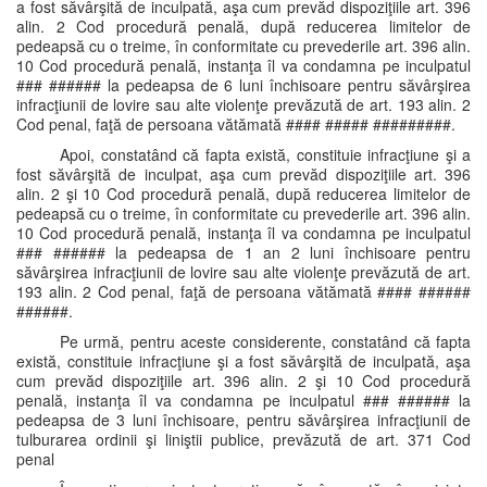
a fost săvârşită de inculpată, aşa cum prevăd dispoziţiile art. 396
alin. 2 Cod procedură penală, după reducerea limitelor de
pedeapsă cu o treime, în conformitate cu prevederile art. 396 alin.
10 Cod procedură penală, instanţa îl va condamna pe inculpatul
### ###### la pedeapsa de 6 luni închisoare pentru săvârşirea
infracţiunii de lovire sau alte violenţe prevăzută de art. 193 alin. 2
Cod penal, faţă de persoana vătămată #### ##### #########.
Apoi, constatând că fapta există, constituie infracţiune şi a
fost săvârşită de inculpat, aşa cum prevăd dispoziţiile art. 396
alin. 2 şi 10 Cod procedură penală, după reducerea limitelor de
pedeapsă cu o treime, în conformitate cu prevederile art. 396 alin.
10 Cod procedură penală, instanţa îl va condamna pe inculpatul
### ###### la pedeapsa de 1 an 2 luni închisoare pentru
săvârşirea infracţiunii de lovire sau alte violenţe prevăzută de art.
193 alin. 2 Cod penal, faţă de persoana vătămată #### ######
######.
Pe urmă, pentru aceste considerente, constatând că fapta
există, constituie infracţiune şi a fost săvârşită de inculpată, aşa
cum prevăd dispoziţiile art. 396 alin. 2 şi 10 Cod procedură
penală, instanţa îl va condamna pe inculpatul ### ###### la
pedeapsa de 3 luni închisoare, pentru săvârşirea infracţiunii de
tulburarea ordinii şi liniştii publice, prevăzută de art. 371 Cod
penal