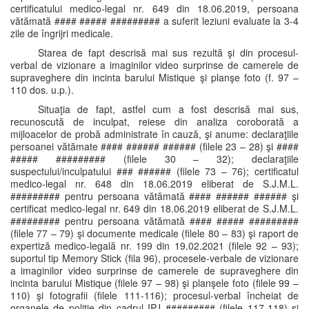
certificatului medico-legal nr. 649 din 18.06.2019, persoana
vătămată #### ##### ######### a suferit leziuni evaluate la 3-4
zile de îngrijri medicale.
Starea de fapt descrisă mai sus rezultă şi din procesul-
verbal de vizionare a imaginilor video surprinse de camerele de
supraveghere din incinta barului Mistique şi planşe foto (f. 97 –
110 dos. u.p.).
Situaţia de fapt, astfel cum a fost descrisă mai sus,
recunoscută de inculpat, reiese din analiza coroborată a
mijloacelor de probă administrate în cauză, şi anume: declaraţiile
persoanei vătămate #### ###### ###### (filele 23 – 28) şi ####
##### ######### (filele 30 – 32); declaraţiile
suspectului/inculpatului ### ###### (filele 73 – 76); certificatul
medico-legal nr. 648 din 18.06.2019 eliberat de S.J.M.L.
######### pentru persoana vătămată #### ###### ###### şi
certificat medico-legal nr. 649 din 18.06.2019 eliberat de S.J.M.L.
######### pentru persoana vătămată #### ##### #########
(filele 77 – 79) şi documente medicale (filele 80 – 83) şi raport de
expertiză medico-legală nr. 199 din 19.02.2021 (filele 92 – 93);
suportul tip Memory Stick (fila 96), procesele-verbale de vizionare
a imaginilor video surprinse de camerele de supraveghere din
incinta barului Mistique (filele 97 – 98) şi planşele foto (filele 99 –
110) şi fotografii (filele 111-116); procesul-verbal încheiat de
organele de poliţie din cadrul IPJ ######### (filele 117-118) şi