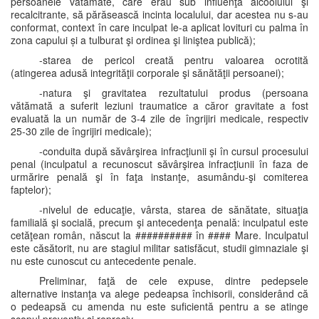
persoanele vătămate, care erau sub influenţa alcoolului şi
recalcitrante, să părăsească incinta localului, dar acestea nu s-au
conformat, context în care inculpat le-a aplicat lovituri cu palma în
zona capului și a tulburat şi ordinea şi liniştea publică);
-starea de pericol creată pentru valoarea ocrotită
(atingerea adusă integrităţii corporale şi sănătăţii persoanei);
-natura şi gravitatea rezultatului produs (persoana
vătămată a suferit leziuni traumatice a căror gravitate a fost
evaluată la un număr de 3-4 zile de îngrijiri medicale, respectiv
25-30 zile de îngrijiri medicale);
-conduita după săvârşirea infracţiunii şi în cursul procesului
penal (inculpatul a recunoscut săvârşirea infracţiunii în faza de
urmărire penală şi în faţa instanţe, asumându-şi comiterea
faptelor);
-nivelul de educaţie, vârsta, starea de sănătate, situaţia
familială şi socială, precum şi antecedenţa penală: inculpatul este
cetăţean român, născut la ########## în #### Mare. Inculpatul
este căsătorit, nu are stagiul militar satisfăcut, studii gimnaziale şi
nu este cunoscut cu antecedente penale.
Preliminar, faţă de cele expuse, dintre pedepsele
alternative instanţa va alege pedeapsa închisorii, considerând că
o pedeapsă cu amenda nu este suficientă pentru a se atinge