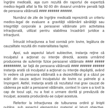
îngrijire medicală, aşa cum rezultă din raportul de expertiză
medico-legală aflat la fila 92-93 din dosarul urmărire penală faţă
de persoana vătămată #### ###### ######.
Numărul de zile de îngrijire medicală reprezintă un criteriu
medico-legal de evaluare a gravităţii vătămării sănătăţii sau
integrităţii corporale a persoanei vătămate prin activitatea
infracţională, utilizat pentru stabilirea încadrării juridice a
infracţiunii.
Întrucât infracţiunea a fost comisă prin lovire, legătura de
cauzalitate rezultă din materialitatea faptei.
Apoi, sub aspectul laturii subiective, instanţa reţine că
inculpatul a acţionat cu intenţie directă, acesta urmărind
producerea de suferinţe fizice persoanei vătămate #### #####
#########, iar faţă de persoana vătămată #### ###### ######
instanţa arată că inculpatul a acţionat cu intenţie depăşită, având
în vedere că persoana vătămată s-a dezechilibrat şi a căzut pe
scări din cauza acţiuni inculpatului de lovire cu palmele şi a
împingerii. Astfel, instanţa arată că rezultatul mai grav cauzat de
căderea pe scări a persoanei vătămate, context în care s-a lovit la
cap de tocul uşii, nu a fost o urmare dorită şi prevăzută de
inculpat, aceasta producându-se culpei acestuia.
Referitor la infracţiunea de tulburarea ordinii şi liniştii
publice, sub aspectul elementului material al laturii obiective,