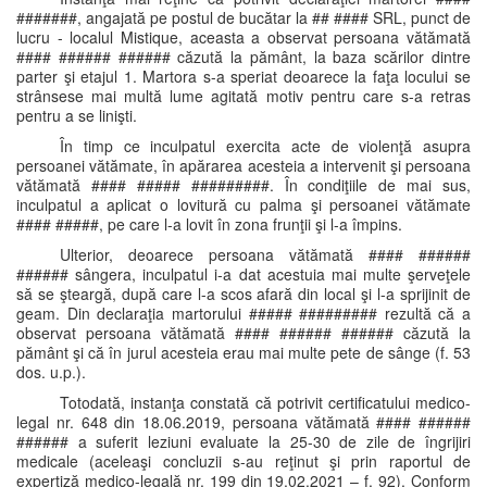
#######, angajată pe postul de bucătar la ## #### SRL, punct de
lucru - localul Mistique, aceasta a observat persoana vătămată
#### ###### ###### căzută la pământ, la baza scărilor dintre
parter şi etajul 1. Martora s-a speriat deoarece la faţa locului se
strânsese mai multă lume agitată motiv pentru care s-a retras
pentru a se linişti.
În timp ce inculpatul exercita acte de violenţă asupra
persoanei vătămate, în apărarea acesteia a intervenit şi persoana
vătămată #### ##### #########. În condiţiile de mai sus,
inculpatul a aplicat o lovitură cu palma şi persoanei vătămate
#### #####, pe care l-a lovit în zona frunţii şi l-a împins.
Ulterior, deoarece persoana vătămată #### ######
###### sângera, inculpatul i-a dat acestuia mai multe şerveţele
să se şteargă, după care l-a scos afară din local şi l-a sprijinit de
geam. Din declaraţia martorului ##### ######### rezultă că a
observat persoana vătămată #### ###### ###### căzută la
pământ şi că în jurul acesteia erau mai multe pete de sânge (f. 53
dos. u.p.).
Totodată, instanţa constată că potrivit certificatului medico-
legal nr. 648 din 18.06.2019, persoana vătămată #### ######
###### a suferit leziuni evaluate la 25-30 de zile de îngrijiri
medicale (aceleaşi concluzii s-au reţinut şi prin raportul de
expertiză medico-legală nr. 199 din 19.02.2021 – f. 92). Conform