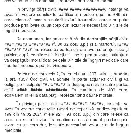
echivalent în lei la data plăţii, reprezentând daune morale.
În privinţa părţii civile #### ##### #########, instanţa va
avea în vedere concluziile certificatul medico-legal nr. 649 din
care reiese că acesta a suferit leziuni traumatice care s-au putut
produce prin lovire cu un corp dur, leziunile necesitând 3-4 zile de
îngrijiri medicale.
De asemenea, instanţa arată că din declaraţiile părţii civile
#### ##### ######### (f. 30-32 dos. u.p.) şi a martorului ####
####### #### nu reiese că partea civilă a avut suferinţe fizice şi
psihice după comiterea infracţiunii, motiv pentru care instanţa o
va despăgubi moral doar pe cele 3-4 zile de îngrijiri medicale care
i-au fost necesare pentru vindecare.
Pe cale de consecinţă, în temeiul art. 397, alin. 1, raportat
la art. 1357 Cod civil, va admite în parte acţiunea civilă şi va
obliga pe inculpatul ### ###### la despăgubiri civile către partea
civilă #### ##### #########, în cuantum de 400 euro,
echivalent în lei la data plăţii, reprezentând daune morale.
În privinţa părţii civile #### ###### ######, instanţa va
avea în vedere concluziile raport de expertiză medico-legală nr.
199 din 19.02.2021 (filele 92 – 93 dos. u.p.) din care reiese că
acesta a suferit leziuni traumatice care s-au putut produce prin
lovire cu un corp dur, leziunile necesitând 25-30 zile de îngrijiri
medicale.