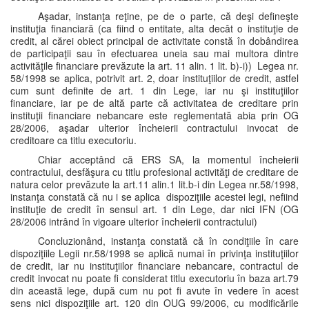
Aşadar, instanţa reţine, pe de o parte, că deşi defineşte
instituţia financiară (ca fiind o entitate, alta decât o instituţie de
credit, al cărei obiect principal de activitate constă în dobândirea
de participaţii sau în efectuarea uneia sau mai multora dintre
activităţile financiare prevăzute la art. 11 alin. 1 lit. b)-i)) Legea nr.
58/1998 se aplica, potrivit art. 2, doar instituţiilor de credit, astfel
cum sunt definite de art. 1 din Lege, iar nu şi instituţiilor
financiare, iar pe de altă parte că activitatea de creditare prin
instituţii financiare nebancare este reglementată abia prin OG
28/2006, aşadar ulterior încheierii contractului invocat de
creditoare ca titlu executoriu.
Chiar acceptând că ERS SA, la momentul încheierii
contractului, desfăşura cu titlu profesional activităţi de creditare de
natura celor prevăzute la art.11 alin.1 lit.b-i din Legea nr.58/1998,
instanţa constată că nu i se aplica dispoziţiile acestei legi, nefiind
instituţie de credit în sensul art. 1 din Lege, dar nici IFN (OG
28/2006 intrând în vigoare ulterior încheierii contractului)
Concluzionând, instanţa constată că în condiţiile în care
dispoziţiile Legii nr.58/1998 se aplică numai în privinţa instituţiilor
de credit, iar nu instituţiilor financiare nebancare, contractul de
credit invocat nu poate fi considerat titlu executoriu în baza art.79
din această lege, după cum nu pot fi avute în vedere în acest
sens nici dispoziţiile art. 120 din OUG 99/2006, cu modificările