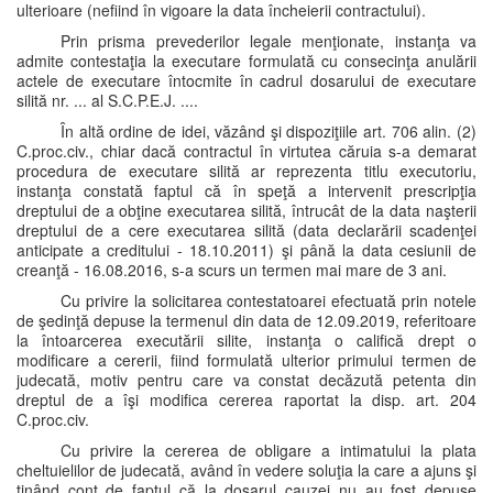
ulterioare (nefiind în vigoare la data încheierii contractului).
Prin prisma prevederilor legale menţionate, instanţa va
admite contestaţia la executare formulată cu consecinţa anulării
actele de executare întocmite în cadrul dosarului de executare
silită nr. ... al S.C.P.E.J. ....
În altă ordine de idei, văzând şi dispoziţiile art. 706 alin. (2)
C.proc.civ., chiar dacă contractul în virtutea căruia s-a demarat
procedura de executare silită ar reprezenta titlu executoriu,
instanţa constată faptul că în speţă a intervenit prescripţia
dreptului de a obţine executarea silită, întrucât de la data naşterii
dreptului de a cere executarea silită (data declarării scadenţei
anticipate a creditului - 18.10.2011) şi până la data cesiunii de
creanţă - 16.08.2016, s-a scurs un termen mai mare de 3 ani.
Cu privire la solicitarea contestatoarei efectuată prin notele
de şedinţă depuse la termenul din data de 12.09.2019, referitoare
la întoarcerea executării silite, instanţa o califică drept o
modificare a cererii, fiind formulată ulterior primului termen de
judecată, motiv pentru care va constat decăzută petenta din
dreptul de a îşi modifica cererea raportat la disp. art. 204
C.proc.civ.
Cu privire la cererea de obligare a intimatului la plata
cheltuielilor de judecată, având în vedere soluţia la care a ajuns şi
ţinând cont de faptul că la dosarul cauzei nu au fost depuse