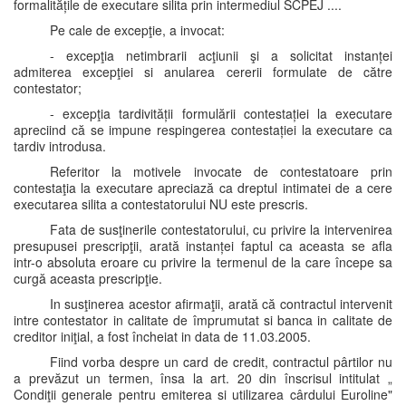
formalitățile de executare silita prin intermediul SCPEJ ....
Pe cale de excepţie, a invocat:
- excepţia netimbrarii acţiunii şi a solicitat instanței
admiterea excepţiei si anularea cererii formulate de către
contestator;
- excepţia tardivității formulării contestației la executare
apreciind că se impune respingerea contestației la executare ca
tardiv introdusa.
Referitor la motivele invocate de contestatoare prin
contestaţia la executare apreciază ca dreptul intimatei de a cere
executarea silita a contestatorului NU este prescris.
Fata de susţinerile contestatorului, cu privire la intervenirea
presupusei prescripţii, arată instanței faptul ca aceasta se afla
intr-o absoluta eroare cu privire la termenul de la care începe sa
curgă aceasta prescripţie.
In susţinerea acestor afirmaţii, arată că contractul intervenit
intre contestator in calitate de împrumutat si banca in calitate de
creditor iniţial, a fost încheiat in data de 11.03.2005.
Fiind vorba despre un card de credit, contractul pârtilor nu
a prevăzut un termen, însa la art. 20 din înscrisul intitulat „
Condiţii generale pentru emiterea si utilizarea cârdului Euroline"