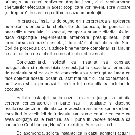
primeşte nu numai realizarea dreptului sau, ci si rambursarea
cheltuielilor efectuate in acest scop, care vor reveni, spre viitoare
„îndreptare", in sarcina pârtii ce a căzut în pretenții.
In practica, însă, nu de puţine ori interpretarea si aplicarea
normelor referitoare la cheltuielile de judecata, in general, si
onorariile avocaţiale, in special, comporta nuanţe diferite. Astfel,
daca dispoziţiile reglementarii anterioare presupuneau, prin
formularea lapidara si desueta, interpretări tot mai abstracte, Noul
Cod de procedura civila aduce binemeritate completări si lămuriri
ce au menirea de a clarifica un subiect controversat.
Concluzionând, solicită ca instanţa să constate
nelegalitatea si netemeinicia contestației la executare formulata
de contestator si pe cale de consecinţa sa respingă acţiunea ce
face obiectul acestui dosar, cu atât mai mult cu cat contestatorul
nu invoca si nu probează in niciun fel nelegalitatea actelor de
executare.
Solicita instanței, ca in cazul in care înțelege sa admită
cererea contestatorului in parte sau in totalitate si dispune
restituirea de către intimată către acesta a anumitor sume de bani
constând in cheltuieli de judecata sau sume poprite pe care va
avea obligaţia sa le restituie, sa ii pună in vedere acestuia sa
comunice Cont bancar; Număr de telefon; Adresa e-mail.
De asemenea, solicita instanței ca in cazul admiterii acţiunii