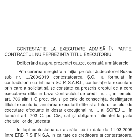
CONTESTAŢIE LA EXECUTARE ADMISĂ ÎN PARTE.
CONTRACTUL NU REPREZINTA TITLU EXECUTORIU
Deliberând asupra prezentei cauze, constată următoarele:
Prin cererea înregistrată iniţial pe rolul Judecătoriei Buzău
sub nr. .../200/2019 contestatoarea Ş.C., a formulat în
contradictoriu cu intimata SC P. S.A.R.L, contestaţie la executare
prin care a solicitat să se constate ca prescris dreptul de a cere
executarea silita în baza Contractului de credit nr. ..., în temeiul
art. 706 alin 1 C proc. civ. si pe cale de consecinţa, desfiinţarea
titlului executoriu, anularea executării silite si a tuturor actelor de
executare efectuate in dosar execuţional nr. ... al SCPEJ ..., în
temeiul art. 703 C. pr. Civ., cât şi obligarea intimatei la plata
cheltuielilor de judecata .
În fapt contestatoarea a arătat că în data de 11.03.2005
între ERB R.S.IFN S.A. in calitate de creditoare si contestatoare,