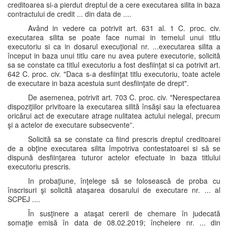
creditoarea si-a pierdut dreptul de a cere executarea silita in baza
contractului de credit ... din data de ....
Având in vedere ca potrivit art. 631 al. 1 C. proc. civ.
executarea silita se poate face numai in temeiul unui titlu
executoriu si ca in dosarul execuţional nr. ...executarea silita a
început in baza unui titlu care nu avea putere executorie, solicită
sa se constate ca titlul executoriu a fost desfiinţat si ca potrivit art.
642 C. proc. civ. "Daca s-a desfiinţat titlu executoriu, toate actele
de executare in baza acestuia sunt desfiinţate de drept".
De asemenea, potrivit art. 703 C. proc. civ. "Nerespectarea
dispoziţiilor privitoare la executarea silită însăşi sau la efectuarea
oricărui act de executare atrage nulitatea actului nelegal, precum
şi a actelor de executare subsecvente”.
Solicită sa se constate ca fiind prescris dreptul creditoarei
de a obţine executarea silita împotriva contestatoarei si să se
dispună desfiinţarea tuturor actelor efectuate in baza titlului
executoriu prescris.
In probaţiune, înţelege să se folosească de proba cu
înscrisuri şi solicită ataşarea dosarului de executare nr. ... al
SCPEJ ....
În susţinere a ataşat cererii de chemare în judecată
somaţie emisă în data de 08.02.2019; încheiere nr. ... din