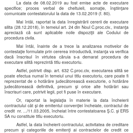
La data de 08.02.2019 au fost emise acte de executare
specifice; proces verbal de cheltuieli, somaţie, înştiinţare
comunicate contestatorului la data de 13.02.2019 (f. 80).
Mai întâi, raportat la data înregistrării cererii de executare
silita (28.12.2018), în temeiul art. 24 din Noul C.proc.civ., instanţa
apreciază că sunt aplicabile noile dispoziţii ale Codului de
procedura civila.
Mai întâi, înainte de a trece la analizarea motivelor de
contestaţie formulate prin cererea introductivă, instanţa va verifica
dacă înscrisul în virtutea căruia s-a demarat procedura de
executare silită reprezintă titlu executoriu.
Astfel, potrivit disp. art. 632 C.proc.civ, executarea silită se
poate efectua numai în temeiul unui titlu executoriu, care poate fi
reprezentat de o hotărâre judecătorească executorie, o hotărâre
judecătorească definitivă, precum şi orice alte hotărâri sau
înscrisuri care, potrivit legii, pot fi puse în executare.
Or, raportat la legislaţia în materie la data încheierii
contractului cât şi de emitentul convenţiei încheiate, contractul de
credit nr. .../11.03.2005, încheiat între contestatoarea Ş.C. şi ERS
SA nu constituie titlu executoriu.
Astfel, la data încheierii contractului, activitatea de creditare
precum şi categoriile de emitenţi ai contractelor de credit ce