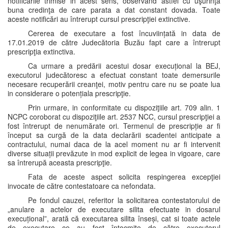
notificările trimise in acest sens, observând astfel cu uşurinţa
buna credinţa de care parata a dat constant dovada. Toate
aceste notificări au întrerupt cursul prescripţiei extinctive.
Cererea de executare a fost încuviințată in data de
17.01.2019 de către Judecătoria Buzău fapt care a întrerupt
prescripţia extinctiva.
Ca urmare a predării acestui dosar execuțional la BEJ,
executorul judecătoresc a efectuat constant toate demersurile
necesare recuperării creanţei, motiv pentru care nu se poate lua
in considerare o potențiala prescripţie.
Prin urmare, in conformitate cu dispoziţiile art. 709 alin. 1
NCPC coroborat cu dispoziţiile art. 2537 NCC, cursul prescripţiei a
fost întrerupt de nenumărate ori. Termenul de prescripție ar fi
început sa curgă de la data declarării scadentei anticipate a
contractului, numai daca de la acel moment nu ar fi intervenit
diverse situații prevăzute in mod explicit de legea in vigoare, care
sa întrerupă aceasta prescripţie.
Fata de aceste aspect solicita respingerea excepţiei
invocate de către contestatoare ca nefondata.
Pe fondul cauzei, referitor la solicitarea contestatorului de
„anulare a actelor de executare silita efectuate in dosarul
execuțional”, arată că executarea silita înseși, cat si toate actele
de executare ce au fost întocmite de către executorul