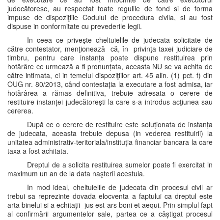
judecătoresc, au respectat toate regulile de fond si de forma
impuse de dispoziţiile Codului de procedura civila, si au fost
dispuse in conformitate cu prevederile legii.
In ceea ce priveşte cheltuielile de judecata solicitate de
către contestator, menţionează că, în privinţa taxei judiciare de
timbru, pentru care instanța poate dispune restituirea prin
hotărâre ce urmează a fi pronunțata, aceasta NU se va achita de
către intimata, ci in temeiul dispoziţiilor art. 45 alin. (1) pct. f) din
OUG nr. 80/2013, când contestația la executare a fost admisa, iar
hotărârea a rămas definitiva, trebuie adresata o cerere de
restituire instanței judecătoreşti la care s-a introdus acţiunea sau
cererea.
După ce o cerere de restituire este soluționata de instanța
de judecata, aceasta trebuie depusa (in vederea restituirii) la
unitatea administrativ-teritoriala/instituția financiar bancara la care
taxa a fost achitata.
Dreptul de a solicita restituirea sumelor poate fi exercitat in
maximum un an de la data naşterii acestuia.
In mod ideal, cheltuielile de judecata din procesul civil ar
trebui sa reprezinte dovada elocventa a faptului ca dreptul este
arta binelui si a echitații -jus est ars boni et aequi. Prin simplul fapt
al confirmării argumentelor sale, partea ce a câștigat procesul