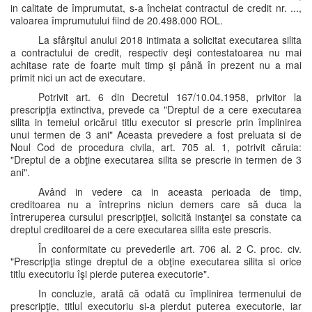
in calitate de împrumutat, s-a încheiat contractul de credit nr. ...,
valoarea împrumutului fiind de 20.498.000 ROL.
La sfârşitul anului 2018 intimata a solicitat executarea silita
a contractului de credit, respectiv deşi contestatoarea nu mai
achitase rate de foarte mult timp şi până în prezent nu a mai
primit nici un act de executare.
Potrivit art. 6 din Decretul 167/10.04.1958, privitor la
prescripţia extinctiva, prevede ca "Dreptul de a cere executarea
silita in temeiul oricărui titlu executor si prescrie prin împlinirea
unui termen de 3 ani" Aceasta prevedere a fost preluata si de
Noul Cod de procedura civila, art. 705 al. 1, potrivit căruia:
"Dreptul de a obţine executarea silita se prescrie in termen de 3
ani".
Având in vedere ca in aceasta perioada de timp,
creditoarea nu a întreprins niciun demers care să duca la
întreruperea cursului prescripţiei, solicită instanţei sa constate ca
dreptul creditoarei de a cere executarea silita este prescris.
În conformitate cu prevederile art. 706 al. 2 C. proc. civ.
"Prescripţia stinge dreptul de a obţine executarea silita si orice
titlu executoriu îşi pierde puterea executorie".
In concluzie, arată că odată cu împlinirea termenului de
prescripţie, titlul executoriu si-a pierdut puterea executorie, iar