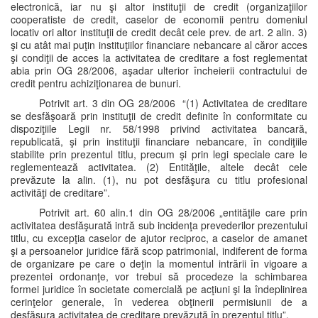
electronică, iar nu şi altor instituţii de credit (organizaţiilor
cooperatiste de credit, caselor de economii pentru domeniul
locativ ori altor instituţii de credit decât cele prev. de art. 2 alin. 3)
şi cu atât mai puţin instituţiilor financiare nebancare al căror acces
şi condiţii de acces la activitatea de creditare a fost reglementat
abia prin OG 28/2006, aşadar ulterior încheierii contractului de
credit pentru achiziţionarea de bunuri.
Potrivit art. 3 din OG 28/2006 “(1) Activitatea de creditare
se desfăşoară prin instituţii de credit definite în conformitate cu
dispoziţiile Legii nr. 58/1998 privind activitatea bancară,
republicată, şi prin instituţii financiare nebancare, în condiţiile
stabilite prin prezentul titlu, precum şi prin legi speciale care le
reglementează activitatea. (2) Entităţile, altele decât cele
prevăzute la alin. (1), nu pot desfăşura cu titlu profesional
activităţi de creditare”.
Potrivit art. 60 alin.1 din OG 28/2006 „entităţile care prin
activitatea desfăşurată intră sub incidenţa prevederilor prezentului
titlu, cu excepţia caselor de ajutor reciproc, a caselor de amanet
şi a persoanelor juridice fără scop patrimonial, indiferent de forma
de organizare pe care o deţin la momentul intrării în vigoare a
prezentei ordonanţe, vor trebui să procedeze la schimbarea
formei juridice în societate comercială pe acţiuni şi la îndeplinirea
cerinţelor generale, în vederea obţinerii permisiunii de a
desfăşura activitatea de creditare prevăzută în prezentul titlu”.