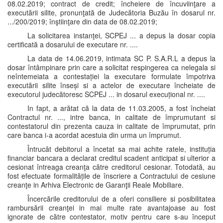
08.02.2019; contract de credit; încheiere de încuviinţare a
executării silite, pronunţată de Judecătoria Buzău în dosarul nr.
.../200/2019; înştiinţare din data de 08.02.2019;
La solicitarea instanţei, SCPEJ ... a depus la dosar copia
certificată a dosarului de executare nr. ....
La data de 14.06.2019, intimata SC P. S.A.R.L a depus la
dosar întâmpinare prin care a solicitat respingerea ca nelegala si
neîntemeiata a contestației la executare formulate împotriva
executării silite înseși si a actelor de executare încheiate de
executorul judecătoresc SCPEJ ... in dosarul execuțional nr. ....
In fapt, a arătat că la data de 11.03.2005, a fost încheiat
Contractul nr. ..., intre banca, in calitate de împrumutant si
contestatorul din prezenta cauza in calitate de împrumutat, prin
care banca i-a acordat acestuia din urma un împrumut.
Întrucât debitorul a încetat sa mai achite ratele, instituția
financiar bancara a declarat creditul scadent anticipat si ulterior a
cesionat întreaga creanţa către creditorul cesionar. Totodată, au
fost efectuate formalitățile de înscriere a Contractului de cesiune
creanţe in Arhiva Electronic de Garanţii Reale Mobiliare.
Încercările creditorului de a oferi consiliere si posibilitatea
rambursării creanţei in mai multe rate avantajoase au fost
ignorate de către contestator, motiv pentru care s-au început