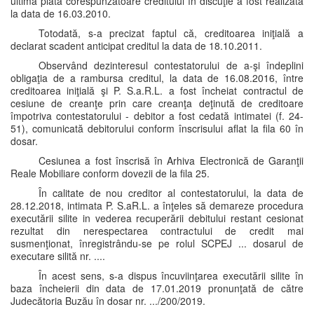
ultima plată corespunzătoare creditului în discuţie a fost realizată
la data de 16.03.2010.
Totodată, s-a precizat faptul că, creditoarea iniţială a
declarat scadent anticipat creditul la data de 18.10.2011.
Observând dezinteresul contestatorului de a-şi îndeplini
obligaţia de a rambursa creditul, la data de 16.08.2016, între
creditoarea iniţială şi P. S.a.R.L. a fost încheiat contractul de
cesiune de creanţe prin care creanţa deţinută de creditoare
împotriva contestatorului - debitor a fost cedată intimatei (f. 24-
51), comunicată debitorului conform înscrisului aflat la fila 60 în
dosar.
Cesiunea a fost înscrisă în Arhiva Electronică de Garanţii
Reale Mobiliare conform dovezii de la fila 25.
În calitate de nou creditor al contestatorului, la data de
28.12.2018, intimata P. S.aR.L. a înţeles să demareze procedura
executării silite in vederea recuperării debitului restant cesionat
rezultat din nerespectarea contractului de credit mai
susmenţionat, înregistrându-se pe rolul SCPEJ ... dosarul de
executare silită nr. ....
În acest sens, s-a dispus încuviinţarea executării silite în
baza încheierii din data de 17.01.2019 pronunţată de către
Judecătoria Buzău în dosar nr. .../200/2019.