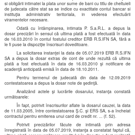
si obligării intimatei la plata unor sume de bani cu titlu de cheltuieli
de judecata către stat sa se indice cu exactitate contul bancar si
instituţia administrativ teritoriala, in vederea efectuării
viramentelor necesare.
Odată cu întâmpinarea, intimata P. S.a.R.L. a depus la
dosar precizări în sensul că ultima plată a fost efectuată în data
de 16.03.2010 în contul fostului creditor ERB R.S.IFN SA, fără a
le fi puse la dispoziţie înscrisuri doveditoare.
La solicitarea instanţei la data de 05.07.2019 ERB R.S.IFN
SA a depus la dosar extras de cont de unde rezultă că ultima
plată a fost efectuată în data de 16.03.2010 şi notificare de
scadenţă anticipată emisă în data de 18.10.2011.
Pentru termenul de judecată din data de 12.09.2019
contestatoarea a depus la dosar note de şedinţă.
Analizând actele şi lucrările dosarului, instanţa constată
următoarele:
În fapt, potrivit înscrisurilor aflate la dosarul cauzei, la data
de 11.03.2005, între contestatoarea Ş.C. şi ERS SA, s-a încheiat
contractul pentru emiterea unui card de credit nr. ... (f. 52).
Potrivit precizărilor făcute de intimată prin adresa
înregistrată în data de 05.07.2019, instanţa a constatat faptul că,