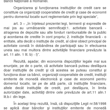
Băncii Naţionale a României.
Organizarea şi funcţionarea instituţiilor de credit care se
constituie ca organizaţii cooperatiste de credit şi case de economii
pentru domeniul locativ sunt reglementate prin legi speciale”,
art. 3 – „în înţelesul prezentei legi, termenii şi expresiile de
mai jos au următoarele semnificaţii:1. activitate bancară -
atragerea de depozite sau alte fonduri rambursabile de la public
şi acordarea de credite în cont propriu; 2. instituţie financiară - o
entitate, alta decât o instituţie de credit, al cărei obiect principal de
activitate constă în dobândirea de participaţii sau în efectuarea
uneia sau mai multora dintre activităţile financiare prevăzute la
art. 11 alin. 1 lit. b) - l)”.
Rezultă, aşadar, din economia dispoziţiilor legale mai sus
enunţate, pe de o parte, că activitate bancară puteau desfăşura
doar instituţiile de credit şi că acestea se puteau constitui şi
funcţiona doar ca bănci, organizaţii cooperatiste de credit, instituţii
emitente de monedă electronică şi case de economii pentru
domeniul locativ, iar pe de altă parte, că instituţiile financiare,
altele decât instituţiile de credit, pot desfăşura, în limita
autorizaţiei date, activităţi dintre cele prevăzute de art.11 alin.1
lit.b-i din lege.
În acelaşi timp rezultă, însă, că dispoziţiile Legii nr.58/1998
se aplică doar băncilor şi instituţiilor emitente de monedă