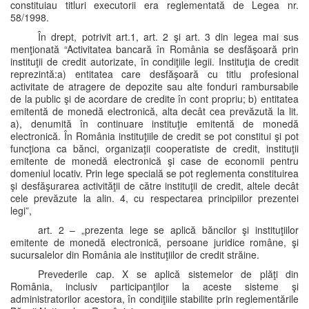
constituiau titluri executorii era reglementată de Legea nr.
58/1998.
În drept, potrivit art.1, art. 2 şi art. 3 din legea mai sus
menţionată “Activitatea bancară în România se desfăşoară prin
instituţii de credit autorizate, în condiţiile legii. Instituţia de credit
reprezintă:a) entitatea care desfăşoară cu titlu profesional
activitate de atragere de depozite sau alte fonduri rambursabile
de la public şi de acordare de credite în cont propriu; b) entitatea
emitentă de monedă electronică, alta decât cea prevăzută la lit.
a), denumită în continuare instituţie emitentă de monedă
electronică. În România instituţiile de credit se pot constitui şi pot
funcţiona ca bănci, organizaţii cooperatiste de credit, instituţii
emitente de monedă electronică şi case de economii pentru
domeniul locativ. Prin lege specială se pot reglementa constituirea
şi desfăşurarea activităţii de către instituţii de credit, altele decât
cele prevăzute la alin. 4, cu respectarea principiilor prezentei
legi”,
art. 2 – „prezenta lege se aplică băncilor şi instituţiilor
emitente de monedă electronică, persoane juridice române, şi
sucursalelor din România ale instituţiilor de credit străine.
Prevederile cap. X se aplică sistemelor de plăţi din
România, inclusiv participanţilor la aceste sisteme şi
administratorilor acestora, în condiţiile stabilite prin reglementările