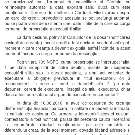
se precizează ca „Termenul de valabilitate al Cârdului se
reînnoieşte automat la data expirării sale, după cum este
menționat in Cererea de emitere a Cârdului. Fiind vorba despre
un card de credit, prevederile acestuia se pot prelungi automat,
nu se poate vorbi de existenta unei date limite de la care sa curgă
termenul de prescripţie a executării silite.
La data cesiunii, potrivit înscrisurilor de la dosar (notificarea
cesiunii de creanţa), acest credit a fost declarat scadent anticipat,
moment in care creanţa a devenit exigibila, astfel încât de la acest
moment începe sa curgă termenul de prescripţie.
Potrivit art. 709 NCPC, cursul prescripţiei se întrerupe: "alin.
1 pe data îndeplinirii de către debitor, înainte de începerea
executării silite sau in cursul acesteia, a unui act voluntar de
executare a obligaţiei prevăzute in titlul executoriu ori a
recunoaşterii, in orice alt mod, a datoriei" alin. 2 "pe data
depunerii cererii de executare, însoțită de titlul executoriu, chiar
daca a fost adresată unui organ de executare necompetent".
In data de 16.08.2016, a avut loc cesiunea de creanţa
dintre instituția financiar bancara, in calitate de cedent si intimata,
in calitate de cesionar. Ca urmare a intervenirii acestei cesiuni,
contestatorul a fost notificat, parata din prezenta cauza încercând
in nenumărate rânduri soluţionarea pe cale amiabila a
diferendului creat, de la acel moment, dovada făcând adresele si