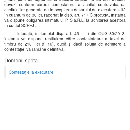
dovezi conform cărora contestatorul a achitat contravaloarea
cheltuielilor generate de fotocopierea dosarului de executare silită
în cuantum de 30 lei, raportat la disp. art. 717 C.proc.civ., instanţa
va dispune obligarea intimatului P. S.a.R.L. la achitarea acestora
în contul SCPEJ ....
Totodată, în temeiul disp. art. 45 lit. f) din OUG 80/2013,
instanţa va dispune restituirea către contestatoare a taxei de
timbru de 210 lei (f. 16), după şi dacă soluţia de admitere a
contestaţiei va rămâne definitivă.
Domenii speta
Contestaţie la executare