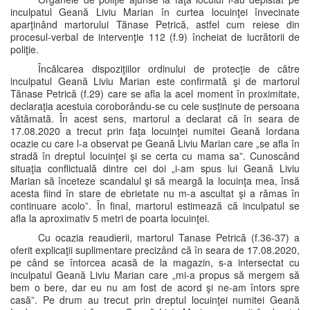
inculpatul Geană Liviu Marian în curtea locuinţei învecinate
aparţinând martorului Tănase Petrică, astfel cum reiese din
procesul-verbal de intervenţie 112 (f.9) încheiat de lucrătorii de
poliţie.
Încălcarea dispoziţiilor ordinului de protecţie de către
inculpatul Geană Liviu Marian este confirmată şi de martorul
Tănase Petrică (f.29) care se afla la acel moment în proximitate,
declaraţia acestuia coroborându-se cu cele susţinute de persoana
vătămată. În acest sens, martorul a declarat că în seara de
17.08.2020 a trecut prin faţa locuinţei numitei Geană Iordana
ocazie cu care l-a observat pe Geană Liviu Marian care „se afla în
stradă în dreptul locuinţei şi se certa cu mama sa”. Cunoscând
situaţia conflictuală dintre cei doi „i-am spus lui Geană Liviu
Marian să înceteze scandalul şi să meargă la locuinţa mea, însă
acesta fiind în stare de ebrietate nu m-a ascultat şi a rămas în
continuare acolo”. În final, martorul estimează că inculpatul se
afla la aproximativ 5 metri de poarta locuinţei.
Cu ocazia reaudierii, martorul Tanase Petrică (f.36-37) a
oferit explicaţii suplimentare precizând că în seara de 17.08.2020,
pe când se întorcea acasă de la magazin, s-a intersectat cu
inculpatul Geană Liviu Marian care „mi-a propus să mergem să
bem o bere, dar eu nu am fost de acord şi ne-am întors spre
casă”. Pe drum au trecut prin dreptul locuinţei numitei Geană