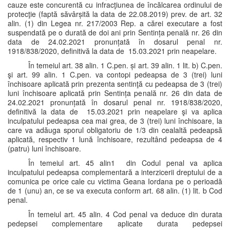
cauze este concurentă cu infracţiunea de încălcarea ordinului de
protecţie (faptă săvârșită la data de 22.08.2019) prev. de art. 32
alin. (1) din Legea nr. 217/2003 Rep. a cărei executare a fost
suspendată pe o durată de doi ani prin Sentința penală nr. 26 din
data de 24.02.2021 pronunțată în dosarul penal nr.
1918/838/2020, definitivă la data de 15.03.2021 prin neapelare.
În temeiul art. 38 alin. 1 C.pen. și art. 39 alin. 1 lit. b) C.pen.
şi art. 99 alin. 1 C.pen. va contopi pedeapsa de 3 (trei) luni
închisoare aplicată prin prezenta sentinţă cu pedeapsa de 3 (trei)
luni închisoare aplicată prin Sentința penală nr. 26 din data de
24.02.2021 pronunțată în dosarul penal nr. 1918/838/2020,
definitivă la data de 15.03.2021 prin neapelare şi va aplica
inculpatului pedeapsa cea mai grea, de 3 (trei) luni închisoare, la
care va adăuga sporul obligatoriu de 1/3 din cealaltă pedeapsă
aplicată, respectiv 1 lună închisoare, rezultând pedeapsa de 4
(patru) luni închisoare.
În temeiul art. 45 alin1 din Codul penal va aplica
inculpatului pedeapsa complementară a interzicerii dreptului de a
comunica pe orice cale cu victima Geana Iordana pe o perioadă
de 1 (unu) an, ce se va executa conform art. 68 alin. (1) lit. b Cod
penal.
În temeiul art. 45 alin. 4 Cod penal va deduce din durata
pedepsei complementare aplicate durata pedepsei