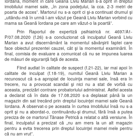
Iordana, moment în care Geană Liviu Marian s-a oprit în dreptul
imobilului mamei sale, „în zona podeţului, la cca. 2-3 metri de
poarta de acces”. Martorul nu s-a oprit ci şi-a continuat drumul şi
„uitându-mă în urmă l-am văzut pe Geană Liviu Marian vorbind cu
mama sa Geană Iordana pe care am văzut-o la poartă”.
Prin Raportul de expertiză psihiatrică nr. 4697/A1-
P/07.08.2020 (f.26) s-a concluzionat că inculpatul Geană Liviu
Marian a avut discernământ la momentul săvârşirii faptei care
face obiectul prezentei cauzei, cât şi la momentul examinării. În
final, comisia de evaluare a comunicat că nu se impunea luarea
de măsuri de siguranţă faţă de acesta.
Fiind audiat în calitate de suspect (f.21-22), iar mai apoi în
calitate de inculpat (f.18-19), numitul Geană Liviu Marian a
recunoscut că s-a apropiat de locuinţa mamei sale, însă era în
trecere, nu a provocat scandal şi nici nu a stat de vorbă cu
aceasta, precizări contrare probatoriului administrat. Astfel acesta
a declarat că în data de 17.08.2020 s-a deplasat până la un
magazin din sat trecând prin dreptul locuinţei mamei sale Geană
Iordana. A observat-o pe aceasta în curtea imobilului însă nu s-a
oprit şi nu a abordat-o, continuându-şi drumul, fără însă a putea
preciza de ce martorul Tănase Petrică a relatat o altă versiune. În
final, inculpatul a precizat că „nu am mers la un alt magazin
pentru a evita trecerea prin dreptul locuinţei mamei mele pentru
că nu am vrut”.