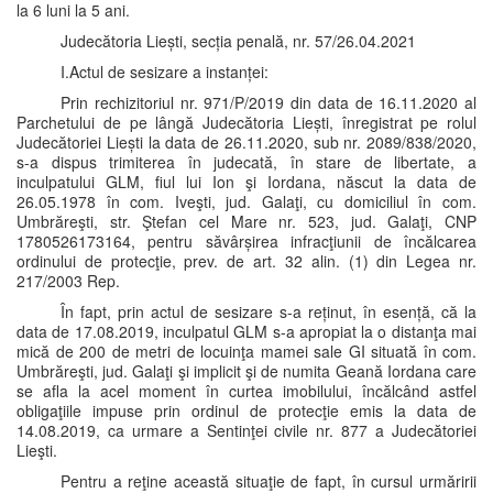
la 6 luni la 5 ani.
Judecătoria Liești, secția penală, nr. 57/26.04.2021
I.Actul de sesizare a instanței:
Prin rechizitoriul nr. 971/P/2019 din data de 16.11.2020 al
Parchetului de pe lângă Judecătoria Liești, înregistrat pe rolul
Judecătoriei Liești la data de 26.11.2020, sub nr. 2089/838/2020,
s-a dispus trimiterea în judecată, în stare de libertate, a
inculpatului GLM, fiul lui Ion şi Iordana, născut la data de
26.05.1978 în com. Iveşti, jud. Galaţi, cu domiciliul în com.
Umbrăreşti, str. Ştefan cel Mare nr. 523, jud. Galaţi, CNP
1780526173164, pentru săvârșirea infracţiunii de încălcarea
ordinului de protecţie, prev. de art. 32 alin. (1) din Legea nr.
217/2003 Rep.
În fapt, prin actul de sesizare s-a reținut, în esență, că la
data de 17.08.2019, inculpatul GLM s-a apropiat la o distanţa mai
mică de 200 de metri de locuinţa mamei sale GI situată în com.
Umbrăreşti, jud. Galaţi şi implicit şi de numita Geană Iordana care
se afla la acel moment în curtea imobilului, încălcând astfel
obligaţiile impuse prin ordinul de protecţie emis la data de
14.08.2019, ca urmare a Sentinţei civile nr. 877 a Judecătoriei
Lieşti.
Pentru a reţine această situaţie de fapt, în cursul urmăririi