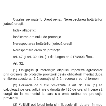
Cuprins pe materii: Drept penal. Nerespectarea hotărârilor
judecătorești.
Index alfabetic:
Încălcarea ordinului de protecţie
Nerespectarea hotărârilor judecătorești
Nerespectare ordin de protecție
art. 47 și art. 32 alin. (1) din Legea nr. 217/2003 Rep..
Art. 32. -
(1) Obligaţiile şi interdicţiile dispuse împotriva agresorilor
prin ordinele de protecţie provizorii devin obligatorii imediat după
emiterea acestora, fără somaţie şi fără trecerea vreunui termen.
(2) Perioada de 5 zile prevăzută la art. 31 alin. (1) se
calculează pe ore, adică are o durată de 120 de ore, şi începe să
curgă de la momentul la care s-a emis ordinul de protecţie
provizoriu.
(3) Poliţiştii pot folosi forţa şi mijloacele din dotare, în mod