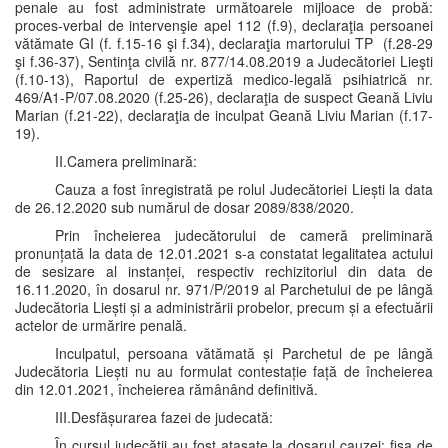
penale au fost administrate următoarele mijloace de probă:
proces-verbal de intervenşie apel 112 (f.9), declaraţia persoanei
vătămate GI (f. f.15-16 şi f.34), declaraţia martorului TP (f.28-29
şi f.36-37), Sentinţa civilă nr. 877/14.08.2019 a Judecătoriei Lieşti
(f.10-13), Raportul de expertiză medico-legală psihiatrică nr.
469/A1-P/07.08.2020 (f.25-26), declaraţia de suspect Geană Liviu
Marian (f.21-22), declaraţia de inculpat Geană Liviu Marian (f.17-
19).
II.Camera preliminară:
Cauza a fost înregistrată pe rolul Judecătoriei Liești la data
de 26.12.2020 sub numărul de dosar 2089/838/2020.
Prin încheierea judecătorului de cameră preliminară
pronunțată la data de 12.01.2021 s-a constatat legalitatea actului
de sesizare al instanței, respectiv rechizitoriul din data de
16.11.2020, în dosarul nr. 971/P/2019 al Parchetului de pe lângă
Judecătoria Liești și a administrării probelor, precum și a efectuării
actelor de urmărire penală.
Inculpatul, persoana vătămată și Parchetul de pe lângă
Judecătoria Liești nu au formulat contestație față de încheierea
din 12.01.2021, încheierea rămânând definitivă.
III.Desfășurarea fazei de judecată:
În cursul judecății au fost atașate la dosarul cauzei: fișa de