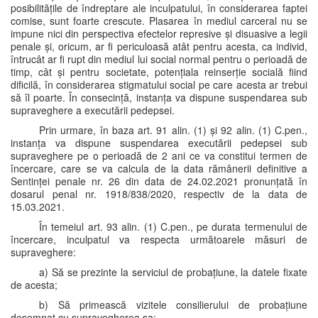
posibilitățile de îndreptare ale inculpatului, în considerarea faptei
comise, sunt foarte crescute. Plasarea în mediul carceral nu se
impune nici din perspectiva efectelor represive și disuasive a legii
penale și, oricum, ar fi periculoasă atât pentru acesta, ca individ,
întrucât ar fi rupt din mediul lui social normal pentru o perioadă de
timp, cât și pentru societate, potențiala reinserție socială fiind
dificilă, în considerarea stigmatului social pe care acesta ar trebui
să îl poarte. În consecință, instanța va dispune suspendarea sub
supraveghere a executării pedepsei.
Prin urmare, în baza art. 91 alin. (1) și 92 alin. (1) C.pen.,
instanța va dispune suspendarea executării pedepsei sub
supraveghere pe o perioadă de 2 ani ce va constitui termen de
încercare, care se va calcula de la data rămânerii definitive a
Sentinței penale nr. 26 din data de 24.02.2021 pronunțată în
dosarul penal nr. 1918/838/2020, respectiv de la data de
15.03.2021.
În temeiul art. 93 alin. (1) C.pen., pe durata termenului de
încercare, inculpatul va respecta următoarele măsuri de
supraveghere:
a) Să se prezinte la serviciul de probațiune, la datele fixate
de acesta;
b) Să primească vizitele consilierului de probațiune
desemnat cu supravegherea sa;