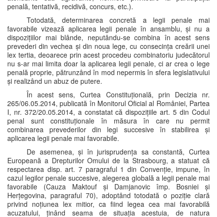
penală, tentativă, recidivă, concurs, etc.).
Totodată, determinarea concretă a legii penale mai
favorabile vizează aplicarea legii penale în ansamblu, și nu a
dispozițiilor mai blânde, neputându-se combina în acest sens
prevederi din vechea și din noua lege, cu consecința creării unei
lex tertia, deoarece prin acest procedeu combinatoriu judecătorul
nu s-ar mai limita doar la aplicarea legii penale, ci ar crea o lege
penală proprie, pătrunzând în mod nepermis în sfera legislativului
și realizând un abuz de putere.
În acest sens, Curtea Constituțională, prin Decizia nr.
265/06.05.2014, publicată în Monitorul Oficial al României, Partea
I, nr. 372/20.05.2014, a constatat că dispozițiile art. 5 din Codul
penal sunt constituționale în măsura în care nu permit
combinarea prevederilor din legi succesive în stabilirea și
aplicarea legii penale mai favorabile.
De asemenea, și în jurisprudența sa constantă, Curtea
Europeană a Drepturilor Omului de la Strasbourg, a statuat că
respectarea disp. art. 7 paragraful 1 din Convenție, impune, în
cazul legilor penale succesive, alegerea globală a legii penale mai
favorabile (Cauza Maktouf și Damjanovic împ. Bosniei și
Herțegovina, paragraful 70), adoptând totodată o poziție clară
privind noțiunea lex mitior, ca fiind legea cea mai favorabilă
acuzatului, ținând seama de situația acestuia, de natura