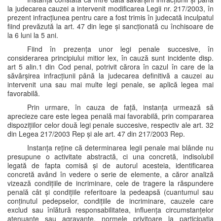
la judecarea cauzei a intervenit modificarea Legii nr. 217/2003, în
prezent infracțiunea pentru care a fost trimis în judecată inculpatul
fiind prevăzută la art. 47 din lege și sancționată cu închisoare de
la 6 luni la 5 ani.
Fiind în prezența unor legi penale succesive, în
considerarea principiului mitior lex, în cauză sunt incidente disp.
art 5 alin.1 din Cod penal, potrivit cărora în cazul în care de la
săvârșirea infracțiunii până la judecarea definitivă a cauzei au
intervenit una sau mai multe legi penale, se aplică legea mai
favorabilă.
Prin urmare, în cauza de față, instanța urmează să
aprecieze care este legea penală mai favorabilă, prin compararea
dispozițiilor celor două legi penale succesive, respectiv ale art. 32
din Legea 217/2003 Rep și ale art. 47 din 217/2003 Rep.
Instanța reține că determinarea legii penale mai blânde nu
presupune o activitate abstractă, ci una concretă, indisolubil
legată de fapta comisă și de autorul acesteia, identificarea
concretă având în vedere o serie de elemente, a căror analiză
vizează condițiile de incriminare, cele de tragere la răspundere
penală cât și condițiile referitoare la pedeapsă (cuantumul sau
conținutul pedepselor, condițiile de incriminare, cauzele care
exclud sau înlătură responsabilitatea, influența circumstanțelor
atenuante sau agravante, normele privitoare la participația