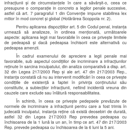
infracțiunii și de circumstanțele în care a săvârșit-o, ceea ce
presupune o comparație in concreto a legilor penale succesive,
astfel că art. 7 paragraful 1 din Convenție impune stabilirea lex
mitior în mod concret și global (Hotărârea Scoppola nr. 2).
Pentru aplicarea dispozițiilor art. 5 din Codul penal, instanța
urmează să analizeze, în ordinea menționată, următoarele
aspecte: aplicarea legii mai favorabile în ceea ce privește limitele
de pedeapsă și dacă pedeapsa închisorii este alternativă cu
pedeapsa amenzii.
În cadrul examenului de apreciere a legii penale mai
favorabile, sub aspectul condițiilor de incriminare a infracțiunilor
reținute în sarcina inculpatului, din analiza comparativă a disp. art.
32 din Legea 217/2003 Rep și ale art. 47 din 217/2003 Rep.,
instanța constată că nu au intervenit modificări în ceea ce privește
condițiile de existență a faptei în privința conținutului său
constitutiv, a subiecților infracțiunii, nefiind incidentă vreuna din
cauzele care exclude sau înlătură responsabilitatea.
În schimb, în ceea ce privește pedepsele prevăzute de
normele de incriminare a infracțiunii pentru care a fost trimis în
judecată inculpatul, instanța reține că există deosebiri de durată,
astfel 32 din Legea 217/2003 Rep prevedea pedeapsa cu
închisoarea de la 1 lună la un an, în timp ce art. 47 din 217/2003
Rep. prevede pedeapsa cu închisoarea de la 6 luni la 5 ani.