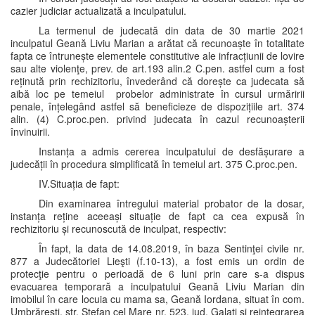
cazier judiciar actualizată a inculpatului.
La termenul de judecată din data de 30 martie 2021
inculpatul Geană Liviu Marian a arătat că recunoaște în totalitate
fapta ce întrunește elementele constitutive ale infracțiunii de lovire
sau alte violenţe, prev. de art.193 alin.2 C.pen. astfel cum a fost
reținută prin rechizitoriu, învederând că dorește ca judecata să
aibă loc pe temeiul probelor administrate în cursul urmăririi
penale, înțelegând astfel să beneficieze de dispozițiile art. 374
alin. (4) C.proc.pen. privind judecata în cazul recunoașterii
învinuirii.
Instanța a admis cererea inculpatului de desfășurare a
judecății în procedura simplificată în temeiul art. 375 C.proc.pen.
IV.Situația de fapt:
Din examinarea întregului material probator de la dosar,
instanța reține aceeași situație de fapt ca cea expusă în
rechizitoriu și recunoscută de inculpat, respectiv:
În fapt, la data de 14.08.2019, în baza Sentinţei civile nr.
877 a Judecătoriei Lieşti (f.10-13), a fost emis un ordin de
protecţie pentru o perioadă de 6 luni prin care s-a dispus
evacuarea temporară a inculpatului Geană Liviu Marian din
imobilul în care locuia cu mama sa, Geană Iordana, situat în com.
Umbrăreşti, str. Ştefan cel Mare nr. 523, jud. Galaţi şi reintegrarea