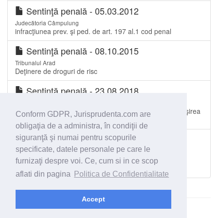
Sentinţă penală - 05.03.2012
Judecătoria Câmpulung
infracţiunea prev. şi ped. de art. 197 al.1 cod penal
Sentinţă penală - 08.10.2015
Tribunalul Arad
Deţinere de droguri de risc
Sentinţă penală - 23.08.2018
Tribunalul Satu Mare
Detenţiunea pe viaţă - sancţiunea aplicată pentru săvârşirea
Conform GDPR, Jurisprudenta.com are
infracţiunii de omor calificat
obligaţia de a administra, în condiţii de
Decizie - 01.03.2006
siguranţă şi numai pentru scopurile
specificate, datele personale pe care le
Curtea de Apel Craiova
Asocierea pentru săvârşirea de infracţiuni. Întrunirea
furnizaţi despre voi. Ce, cum si in ce scop
elementelor constitutive.
aflati din pagina
Politica de Confidentialitate
Accept
© 2026 - Jurisprudenta.com -
Cautare
-
Termeni si conditii