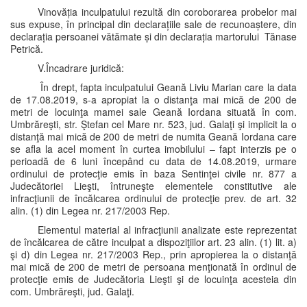
Vinovăția inculpatului rezultă din coroborarea probelor mai
sus expuse, în principal din declarațiile sale de recunoaștere, din
declarația persoanei vătămate și din declarația martorului Tănase
Petrică.
V.Încadrare juridică:
În drept, fapta inculpatului Geană Liviu Marian care la data
de 17.08.2019, s-a apropiat la o distanţa mai mică de 200 de
metri de locuinţa mamei sale Geană Iordana situată în com.
Umbrăreşti, str. Ştefan cel Mare nr. 523, jud. Galaţi şi implicit la o
distanţă mai mică de 200 de metri de numita Geană Iordana care
se afla la acel moment în curtea imobilului – fapt interzis pe o
perioadă de 6 luni începând cu data de 14.08.2019, urmare
ordinului de protecţie emis în baza Sentinţei civile nr. 877 a
Judecătoriei Lieşti, întruneşte elementele constitutive ale
infracţiunii de încălcarea ordinului de protecţie prev. de art. 32
alin. (1) din Legea nr. 217/2003 Rep.
Elementul material al infracţiunii analizate este reprezentat
de încălcarea de către inculpat a dispoziţiilor art. 23 alin. (1) lit. a)
şi d) din Legea nr. 217/2003 Rep., prin apropierea la o distanţă
mai mică de 200 de metri de persoana menţionată în ordinul de
protecţie emis de Judecătoria Lieşti şi de locuinţa acesteia din
com. Umbrăreşti, jud. Galaţi.