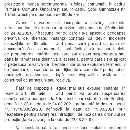
presteze o muncă neremunerată în folosul comunităţii în cadrul
Primăriei Comunei Umbrărești sau în cadrul Școlii Gimnaziale nr.
1 Umbrărești pe o perioadă de 60 de zile.
Având în vedere că inculpatul a săvârșit prezenta
infracțiune înainte de pronunțarea Sentinței penale nr. 26 din data
de 24.02.2021, infracțiune pentru care i s-a aplicat o pedeapsă
privativă de libertate, instanța constată că devin incidente
dispozițiile art. 99 alin. 1 Cod penal care prevăd că dacă se
descoperă că cel condamnat a mai săvârșit o infracțiune înainte
de pronunțarea hotărârii prin care s-a dispus suspendarea sau
până la rămânerea definitivă a acesteia, pentru care i s-a aplicat
o pedeapsă privativă de libertate chiar după expirarea termenului
de încercare, suspendarea condiționată a executării pedepsei se
anulează, aplicându-se, după caz, dispozițiile privitoare la
concursul de infracțiuni sau recidivă.
Față de dispozițiile legale mai sus expuse, instanța, în
temeiul art. 99 alin. 1 Cod penal va anula suspendarea
condiționată a pedepsei de 3 luni închisoare stabilită prin Sentința
penală nr. 26 din data de 24.02.2021 pronunțată în dosarul penal
nr. 1918/838/2020, definitivă la data de 15.03.2021 prin
neapelare pentru săvârșirea infracțiunii de încălcarea ordinului de
protecţie (faptă săvârșită la data de 22.08.2019).
Va constata că infracțiunea ce face obiectul prezentei