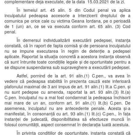
complementare deja executate, de la data 15.03.2021 de la zi.
În temeiul art. 45 alin. 5 din Codul penal va aplica
inculpatului pedeapsa accesorie a interzicerii dreptului de a
comunica pe orice cale cu victima Geana Iordana, pe o perioadă
de 1 (un) an, ce se va executa conform art. 65 alin. (3) Cod
penal.
În demersul individualizării executării pedepsei, instanța
constată, că în raport de fapta comisă și de persoana inculpatului
nu se impune executarea în regim de detenție a pedepsei
aplicate. Raportat la situația concretă a acestora instanța observă
că sunt întrunite toate condițiile legale și de oportunitate pentru a
se dispune suspendarea sub supraveghere a executării pedepsei.
Astfel, pornind de la art. 91 alin.(1) C.pen., va avea în
vedere că pedeapsa stabilită în prezenta cauză este inferioară
plafonului maximal de 3 ani impus de art. 91 alin.(1) lit.a C.pen. și
nu sunt pedepse cu amenda, raportat la art. 93 alin.(3) lit.(a)
C.pen. Inculpatul nu a mai fost condamnat la pedeapsa închisorii
mai mare de un an, conform art. 91 alin.(1) lit.(b) C.pen. De
asemenea, inculpatul nu are antecedente penale. Acesta și-a
manifestat, în consonanță cu art. 93 alin.(1) lit.(c) C.pen., în fața
instanței de judecată, disponibilitatea să efectueze muncă în
folosul comunității, aspect consemnat în declarația luată acestuia.
În privința condițiilor de oportunitate, instanța constată că