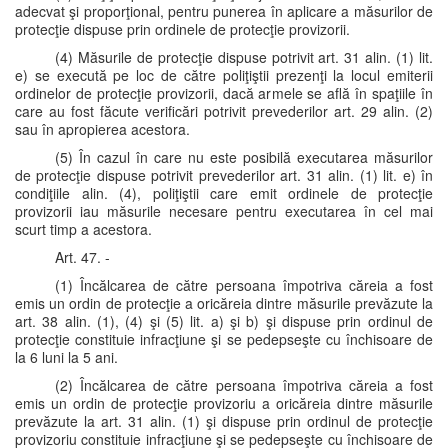
adecvat şi proporţional, pentru punerea în aplicare a măsurilor de
protecţie dispuse prin ordinele de protecţie provizorii.
(4) Măsurile de protecţie dispuse potrivit art. 31 alin. (1) lit.
e) se execută pe loc de către poliţiştii prezenţi la locul emiterii
ordinelor de protecţie provizorii, dacă armele se află în spaţiile în
care au fost făcute verificări potrivit prevederilor art. 29 alin. (2)
sau în apropierea acestora.
(5) În cazul în care nu este posibilă executarea măsurilor
de protecţie dispuse potrivit prevederilor art. 31 alin. (1) lit. e) în
condiţiile alin. (4), poliţiştii care emit ordinele de protecţie
provizorii iau măsurile necesare pentru executarea în cel mai
scurt timp a acestora.
Art. 47. -
(1) Încălcarea de către persoana împotriva căreia a fost
emis un ordin de protecţie a oricăreia dintre măsurile prevăzute la
art. 38 alin. (1), (4) şi (5) lit. a) şi b) şi dispuse prin ordinul de
protecţie constituie infracţiune şi se pedepseşte cu închisoare de
la 6 luni la 5 ani.
(2) Încălcarea de către persoana împotriva căreia a fost
emis un ordin de protecţie provizoriu a oricăreia dintre măsurile
prevăzute la art. 31 alin. (1) şi dispuse prin ordinul de protecţie
provizoriu constituie infracţiune şi se pedepseşte cu închisoare de