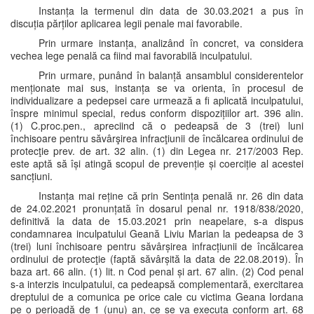
Instanța la termenul din data de 30.03.2021 a pus în
discuția părților aplicarea legii penale mai favorabile.
Prin urmare instanța, analizând în concret, va considera
vechea lege penală ca fiind mai favorabilă inculpatului.
Prin urmare, punând în balanță ansamblul considerentelor
menționate mai sus, instanța se va orienta, în procesul de
individualizare a pedepsei care urmează a fi aplicată inculpatului,
înspre minimul special, redus conform dispozițiilor art. 396 alin.
(1) C.proc.pen., apreciind că o pedeapsă de 3 (trei) luni
închisoare pentru săvârşirea infracţiunii de încălcarea ordinului de
protecţie prev. de art. 32 alin. (1) din Legea nr. 217/2003 Rep.
este aptă să își atingă scopul de prevenție și coerciție al acestei
sancțiuni.
Instanța mai reține că prin Sentința penală nr. 26 din data
de 24.02.2021 pronunțată în dosarul penal nr. 1918/838/2020,
definitivă la data de 15.03.2021 prin neapelare, s-a dispus
condamnarea inculpatului Geană Liviu Marian la pedeapsa de 3
(trei) luni închisoare pentru săvârșirea infracțiunii de încălcarea
ordinului de protecţie (faptă săvârșită la data de 22.08.2019). În
baza art. 66 alin. (1) lit. n Cod penal și art. 67 alin. (2) Cod penal
s-a interzis inculpatului, ca pedeapsă complementară, exercitarea
dreptului de a comunica pe orice cale cu victima Geana Iordana
pe o perioadă de 1 (unu) an, ce se va executa conform art. 68