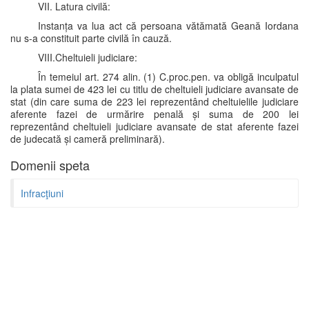
VII. Latura civilă:
Instanța va lua act că persoana vătămată Geană Iordana
nu s-a constituit parte civilă în cauză.
VIII.Cheltuieli judiciare:
În temeiul art. 274 alin. (1) C.proc.pen. va obligă inculpatul
la plata sumei de 423 lei cu titlu de cheltuieli judiciare avansate de
stat (din care suma de 223 lei reprezentând cheltuielile judiciare
aferente fazei de urmărire penală și suma de 200 lei
reprezentând cheltuieli judiciare avansate de stat aferente fazei
de judecată și cameră preliminară).
Domenii speta
Infracţiuni