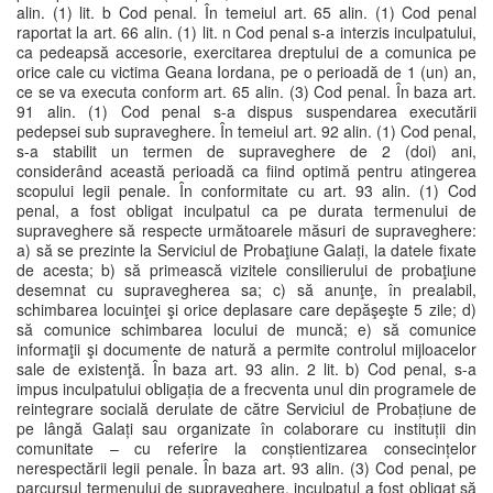
alin. (1) lit. b Cod penal. În temeiul art. 65 alin. (1) Cod penal
raportat la art. 66 alin. (1) lit. n Cod penal s-a interzis inculpatului,
ca pedeapsă accesorie, exercitarea dreptului de a comunica pe
orice cale cu victima Geana Iordana, pe o perioadă de 1 (un) an,
ce se va executa conform art. 65 alin. (3) Cod penal. În baza art.
91 alin. (1) Cod penal s-a dispus suspendarea executării
pedepsei sub supraveghere. În temeiul art. 92 alin. (1) Cod penal,
s-a stabilit un termen de supraveghere de 2 (doi) ani,
considerând această perioadă ca fiind optimă pentru atingerea
scopului legii penale. În conformitate cu art. 93 alin. (1) Cod
penal, a fost obligat inculpatul ca pe durata termenului de
supraveghere să respecte următoarele măsuri de supraveghere:
a) să se prezinte la Serviciul de Probaţiune Galați, la datele fixate
de acesta; b) să primească vizitele consilierului de probaţiune
desemnat cu supravegherea sa; c) să anunţe, în prealabil,
schimbarea locuinţei şi orice deplasare care depăşeşte 5 zile; d)
să comunice schimbarea locului de muncă; e) să comunice
informaţii şi documente de natură a permite controlul mijloacelor
sale de existenţă. În baza art. 93 alin. 2 lit. b) Cod penal, s-a
impus inculpatului obligația de a frecventa unul din programele de
reintegrare socială derulate de către Serviciul de Probațiune de
pe lângă Galați sau organizate în colaborare cu instituții din
comunitate – cu referire la conștientizarea consecințelor
nerespectării legii penale. În baza art. 93 alin. (3) Cod penal, pe
parcursul termenului de supraveghere, inculpatul a fost obligat să