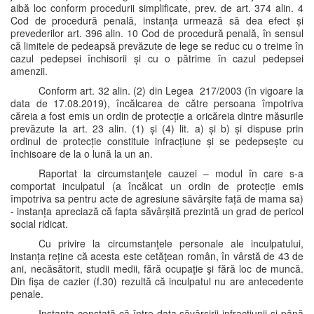
aibă loc conform procedurii simplificate, prev. de art. 374 alin. 4
Cod de procedură penală, instanța urmează să dea efect și
prevederilor art. 396 alin. 10 Cod de procedură penală, în sensul
că limitele de pedeapsă prevăzute de lege se reduc cu o treime în
cazul pedepsei închisorii și cu o pătrime în cazul pedepsei
amenzii.
Conform art. 32 alin. (2) din Legea 217/2003 (în vigoare la
data de 17.08.2019), încălcarea de către persoana împotriva
căreia a fost emis un ordin de protecție a oricăreia dintre măsurile
prevăzute la art. 23 alin. (1) și (4) lit. a) și b) și dispuse prin
ordinul de protecție constituie infracțiune și se pedepsește cu
închisoare de la o lună la un an.
Raportat la circumstanţele cauzei – modul în care s-a
comportat inculpatul (a încălcat un ordin de protecție emis
împotriva sa pentru acte de agresiune săvârșite față de mama sa)
- instanța apreciază că fapta săvârșită prezintă un grad de pericol
social ridicat.
Cu privire la circumstanţele personale ale inculpatului,
instanța reține că acesta este cetăţean român, în vârstă de 43 de
ani, necăsătorit, studii medii, fără ocupaţie şi fără loc de muncă.
Din fişa de cazier (f.30) rezultă că inculpatul nu are antecedente
penale.
Instanța constată că între data săvârșirii infracțiunii și până