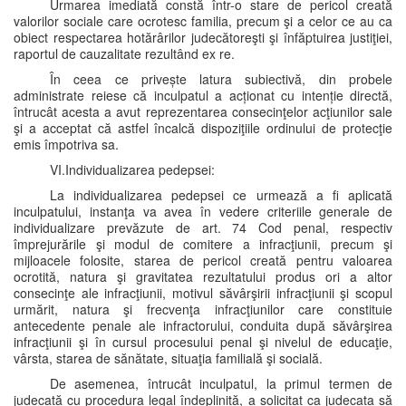
Urmarea imediată constă într-o stare de pericol creată
valorilor sociale care ocrotesc familia, precum şi a celor ce au ca
obiect respectarea hotărârilor judecătoreşti şi înfăptuirea justiţiei,
raportul de cauzalitate rezultând ex re.
În ceea ce privește latura subiectivă, din probele
administrate reiese că inculpatul a acționat cu intenție directă,
întrucât acesta a avut reprezentarea consecinţelor acţiunilor sale
şi a acceptat că astfel încalcă dispoziţiile ordinului de protecţie
emis împotriva sa.
VI.Individualizarea pedepsei:
La individualizarea pedepsei ce urmează a fi aplicată
inculpatului, instanţa va avea în vedere criteriile generale de
individualizare prevăzute de art. 74 Cod penal, respectiv
împrejurările şi modul de comitere a infracţiunii, precum şi
mijloacele folosite, starea de pericol creată pentru valoarea
ocrotită, natura şi gravitatea rezultatului produs ori a altor
consecinţe ale infracţiunii, motivul săvârşirii infracţiunii şi scopul
urmărit, natura şi frecvenţa infracţiunilor care constituie
antecedente penale ale infractorului, conduita după săvârşirea
infracţiunii şi în cursul procesului penal şi nivelul de educaţie,
vârsta, starea de sănătate, situaţia familială şi socială.
De asemenea, întrucât inculpatul, la primul termen de
judecată cu procedura legal îndeplinită, a solicitat ca judecata să