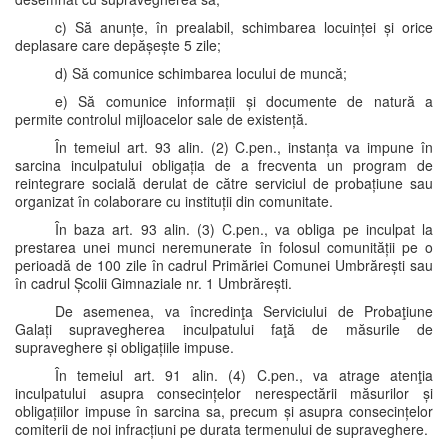
c) Să anunțe, în prealabil, schimbarea locuinței și orice
deplasare care depășește 5 zile;
d) Să comunice schimbarea locului de muncă;
e) Să comunice informații și documente de natură a
permite controlul mijloacelor sale de existență.
În temeiul art. 93 alin. (2) C.pen., instanța va impune în
sarcina inculpatului obligația de a frecventa un program de
reintegrare socială derulat de către serviciul de probațiune sau
organizat în colaborare cu instituții din comunitate.
În baza art. 93 alin. (3) C.pen., va obliga pe inculpat la
prestarea unei munci neremunerate în folosul comunității pe o
perioadă de 100 zile în cadrul Primăriei Comunei Umbrărești sau
în cadrul Școlii Gimnaziale nr. 1 Umbrărești.
De asemenea, va încredinţa Serviciului de Probaţiune
Galați supravegherea inculpatului faţă de măsurile de
supraveghere și obligațiile impuse.
În temeiul art. 91 alin. (4) C.pen., va atrage atenţia
inculpatului asupra consecințelor nerespectării măsurilor și
obligațiilor impuse în sarcina sa, precum și asupra consecințelor
comiterii de noi infracțiuni pe durata termenului de supraveghere.