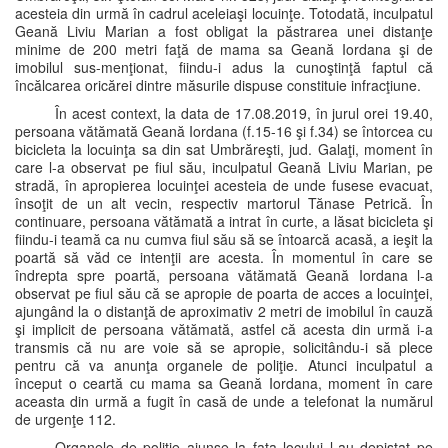
acesteia din urmă în cadrul aceleiaşi locuinţe. Totodată, inculpatul
Geană Liviu Marian a fost obligat la păstrarea unei distanţe
minime de 200 metri faţă de mama sa Geană Iordana şi de
imobilul sus-menţionat, fiindu-i adus la cunoştinţă faptul că
încălcarea oricărei dintre măsurile dispuse constituie infracţiune.
În acest context, la data de 17.08.2019, în jurul orei 19.40,
persoana vătămată Geană Iordana (f.15-16 şi f.34) se întorcea cu
bicicleta la locuinţa sa din sat Umbrăreşti, jud. Galaţi, moment în
care l-a observat pe fiul său, inculpatul Geană Liviu Marian, pe
stradă, în apropierea locuinţei acesteia de unde fusese evacuat,
însoţit de un alt vecin, respectiv martorul Tănase Petrică. În
continuare, persoana vătămată a intrat în curte, a lăsat bicicleta şi
fiindu-i teamă ca nu cumva fiul său să se întoarcă acasă, a ieşit la
poartă să văd ce intenţii are acesta. În momentul în care se
îndrepta spre poartă, persoana vătămată Geană Iordana l-a
observat pe fiul său că se apropie de poarta de acces a locuinţei,
ajungând la o distanţă de aproximativ 2 metri de imobilul în cauză
şi implicit de persoana vătămată, astfel că acesta din urmă i-a
transmis că nu are voie să se apropie, solicitându-i să plece
pentru că va anunţa organele de poliţie. Atunci inculpatul a
început o ceartă cu mama sa Geană Iordana, moment în care
aceasta din urmă a fugit în casă de unde a telefonat la numărul
de urgenţe 112.
Organele de poliţie ajunse la faţa locului l-au depistat pe