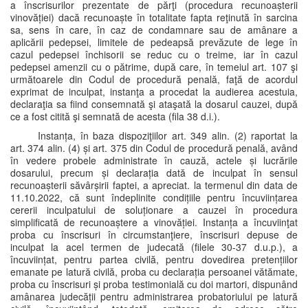
a înscrisurilor prezentate de părţi (procedura recunoașterii
vinovăției) dacă recunoaște în totalitate fapta reţinută în sarcina
sa, sens în care, în caz de condamnare sau de amânare a
aplicării pedepsei, limitele de pedeapsă prevăzute de lege în
cazul pedepsei închisorii se reduc cu o treime, iar în cazul
pedepsei amenzii cu o pătrime, după care, în temeiul art. 107 şi
următoarele din Codul de procedură penală, faţă de acordul
exprimat de inculpat, instanţa a procedat la audierea acestuia,
declaraţia sa fiind consemnată şi ataşată la dosarul cauzei, după
ce a fost citită şi semnată de acesta (fila 38 d.i.).
Instanța, în baza dispoziţiilor art. 349 alin. (2) raportat la
art. 374 alin. (4) și art. 375 din Codul de procedură penală, având
în vedere probele administrate în cauză, actele și lucrările
dosarului, precum și declarația dată de inculpat în sensul
recunoașterii săvârșirii faptei, a apreciat. la termenul din data de
11.10.2022, că sunt îndeplinite condițiile pentru încuviințarea
cererii inculpatului de soluționare a cauzei în procedura
simplificată de recunoaștere a vinovăției. Instanța a încuviinţat
proba cu înscrisuri în circumstanţiere, înscrisuri depuse de
inculpat la acel termen de judecată (filele 30-37 d.u.p.), a
încuviințat, pentru partea civilă, pentru dovedirea pretențiilor
emanate pe latură civilă, proba cu declarația persoanei vătămate,
proba cu înscrisuri și proba testimonială cu doi martori, dispunând
amânarea judecății pentru administrarea probatoriului pe latură