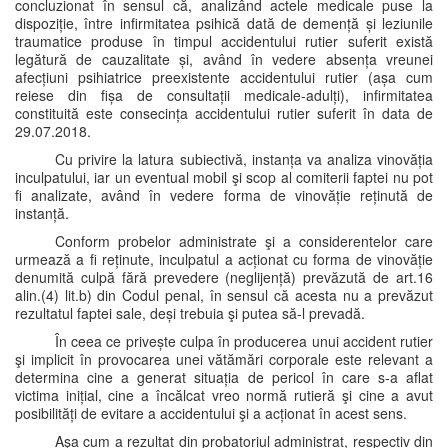
concluzionat în sensul că, analizând actele medicale puse la
dispoziție, între infirmitatea psihică dată de demență și leziunile
traumatice produse în timpul accidentului rutier suferit există
legătură de cauzalitate și, având în vedere absența vreunei
afecțiuni psihiatrice preexistente accidentului rutier (așa cum
reiese din fișa de consultații medicale-adulți), infirmitatea
constituită este consecința accidentului rutier suferit în data de
29.07.2018.
Cu privire la latura subiectivă, instanța va analiza vinovăția
inculpatului, iar un eventual mobil şi scop al comiterii faptei nu pot
fi analizate, având în vedere forma de vinovăție reținută de
instanță.
Conform probelor administrate şi a considerentelor care
urmează a fi reținute, inculpatul a acționat cu forma de vinovăție
denumită culpă fără prevedere (neglijență) prevăzută de art.16
alin.(4) lit.b) din Codul penal, în sensul că acesta nu a prevăzut
rezultatul faptei sale, deși trebuia şi putea să-l prevadă.
În ceea ce privește culpa în producerea unui accident rutier
şi implicit în provocarea unei vătămări corporale este relevant a
determina cine a generat situația de pericol în care s-a aflat
victima inițial, cine a încălcat vreo normă rutieră şi cine a avut
posibilități de evitare a accidentului şi a acționat în acest sens.
Aşa cum a rezultat din probatoriul administrat, respectiv din