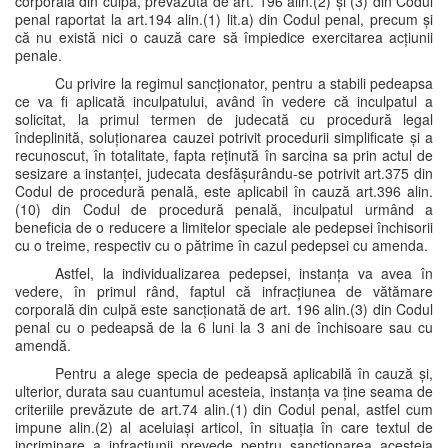
corporală din culpă, prevăzută de art. 196 alin.(2) și (3) din Codul
penal raportat la art.194 alin.(1) lit.a) din Codul penal, precum și
că nu există nici o cauză care să împiedice exercitarea acțiunii
penale.
Cu privire la regimul sancționator, pentru a stabili pedeapsa
ce va fi aplicată inculpatului, având în vedere că inculpatul a
solicitat, la primul termen de judecată cu procedură legal
îndeplinită, soluționarea cauzei potrivit procedurii simplificate și a
recunoscut, în totalitate, fapta reținută în sarcina sa prin actul de
sesizare a instanței, judecata desfășurându-se potrivit art.375 din
Codul de procedură penală, este aplicabil în cauză art.396 alin.
(10) din Codul de procedură penală, inculpatul urmând a
beneficia de o reducere a limitelor speciale ale pedepsei închisorii
cu o treime, respectiv cu o pătrime în cazul pedepsei cu amenda.
Astfel, la individualizarea pedepsei, instanța va avea în
vedere, în primul rând, faptul că infracțiunea de vătămare
corporală din culpă este sancționată de art. 196 alin.(3) din Codul
penal cu o pedeapsă de la 6 luni la 3 ani de închisoare sau cu
amendă.
Pentru a alege specia de pedeapsă aplicabilă în cauză și,
ulterior, durata sau cuantumul acesteia, instanța va ține seama de
criteriile prevăzute de art.74 alin.(1) din Codul penal, astfel cum
impune alin.(2) al aceluiași articol, în situația în care textul de
incriminare a infracțiunii prevede pentru sancționarea acesteia