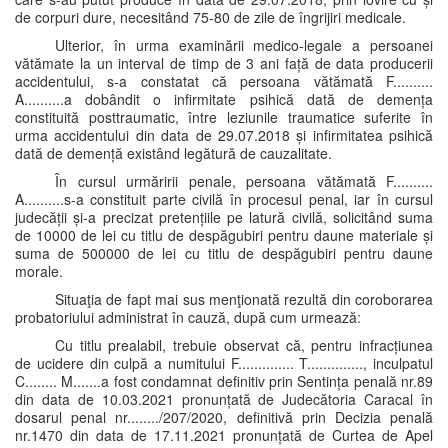
de corpuri dure, necesitând 75-80 de zile de îngrijiri medicale.
Ulterior, în urma examinării medico-legale a persoanei
vătămate la un interval de timp de 3 ani față de data producerii
accidentului, s-a constatat că persoana vătămată F..........
A..........a dobândit o infirmitate psihică dată de demența
constituită posttraumatic, între leziunile traumatice suferite în
urma accidentului din data de 29.07.2018 și infirmitatea psihică
dată de demență existând legătură de cauzalitate.
În cursul urmăririi penale, persoana vătămată F..........
A..........s-a constituit parte civilă în procesul penal, iar în cursul
judecății și-a precizat pretențiile pe latură civilă, solicitând suma
de 10000 de lei cu titlu de despăgubiri pentru daune materiale și
suma de 500000 de lei cu titlu de despăgubiri pentru daune
morale.
Situaţia de fapt mai sus menţionată rezultă din coroborarea
probatoriului administrat în cauză, după cum urmează:
Cu titlu prealabil, trebuie observat că, pentru infracțiunea
de ucidere din culpă a numitului F.............. T.............., inculpatul
C........ M.......a fost condamnat definitiv prin Sentința penală nr.89
din data de 10.03.2021 pronunțată de Judecătoria Caracal în
dosarul penal nr......../207/2020, definitivă prin Decizia penală
nr.1470 din data de 17.11.2021 pronunțată de Curtea de Apel