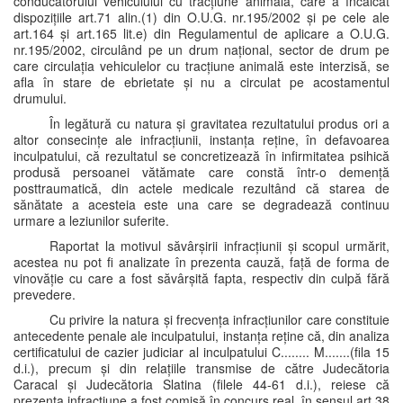
conducătorului vehiculului cu tracțiune animală, care a încălcat
dispozițiile art.71 alin.(1) din O.U.G. nr.195/2002 și pe cele ale
art.164 și art.165 lit.e) din Regulamentul de aplicare a O.U.G.
nr.195/2002, circulând pe un drum național, sector de drum pe
care circulația vehiculelor cu tracțiune animală este interzisă, se
afla în stare de ebrietate și nu a circulat pe acostamentul
drumului.
În legătură cu natura și gravitatea rezultatului produs ori a
altor consecințe ale infracțiunii, instanța reține, în defavoarea
inculpatului, că rezultatul se concretizează în infirmitatea psihică
produsă persoanei vătămate care constă într-o demență
posttraumatică, din actele medicale rezultând că starea de
sănătate a acesteia este una care se degradează continuu
urmare a leziunilor suferite.
Raportat la motivul săvârșirii infracțiunii și scopul urmărit,
acestea nu pot fi analizate în prezenta cauză, față de forma de
vinovăție cu care a fost săvârșită fapta, respectiv din culpă fără
prevedere.
Cu privire la natura și frecvența infracțiunilor care constituie
antecedente penale ale inculpatului, instanța reține că, din analiza
certificatului de cazier judiciar al inculpatului C........ M.......(fila 15
d.i.), precum și din relațiile transmise de către Judecătoria
Caracal și Judecătoria Slatina (filele 44-61 d.i.), reiese că
prezenta infracțiune a fost comisă în concurs real, în sensul art.38