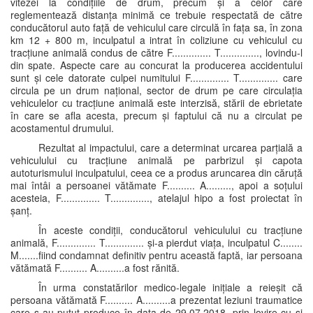
vitezei la condițiile de drum, precum și a celor care
reglementează distanța minimă ce trebuie respectată de către
conducătorul auto față de vehiculul care circulă în fața sa, în zona
km 12 + 800 m, inculpatul a intrat în coliziune cu vehiculul cu
tracțiune animală condus de către F.............. T.............., lovindu-l
din spate. Aspecte care au concurat la producerea accidentului
sunt și cele datorate culpei numitului F.............. T.............. care
circula pe un drum național, sector de drum pe care circulația
vehiculelor cu tracțiune animală este interzisă, stării de ebrietate
în care se afla acesta, precum și faptului că nu a circulat pe
acostamentul drumului.
Rezultat al impactului, care a determinat urcarea parțială a
vehiculului cu tracțiune animală pe parbrizul și capota
autoturismului inculpatului, ceea ce a produs aruncarea din căruță
mai întâi a persoanei vătămate F.......... A........., apoi a soțului
acesteia, F.............. T.............., atelajul hipo a fost proiectat în
șanț.
În aceste condiții, conducătorul vehiculului cu tracțiune
animală, F.............. T.............. și-a pierdut viața, inculpatul C........
M.......fiind condamnat definitiv pentru această faptă, iar persoana
vătămată F.......... A..........a fost rănită.
În urma constatărilor medico-legale inițiale a reieșit că
persoana vătămată F.......... A..........a prezentat leziuni traumatice
care s-au putut produce în data de 29.07.2018, prin lovire cu și