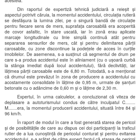
acesteia.
Din raportul de expertiză tehnică judiciară a reieșit și
aspectul potrivit căruia, la momentul accidentului, circulația rutieră
se desfășura la lumina zilei, pe o singură bandă de circulație
pentru fiecare sens de mers, suprafața carosabilă era acoperită
de covor asfaltic, în stare uscată, iar în zonă erau aplicate
marcaje longitudinale cu linie simplă continuă atât pentru
separarea sensurilor de mers, cât și pentru delimitarea părții
carosabile, cu zone discontinue la podețele de acces în curțile
imobilelor. De asemenea, s-a susținut că segmentul de drum pe
care s-a produs accidentul este în aliniament (cu o ușoară curbă
la stânga imediat după locul accidentului), fără declivități, iar
lățimea părții carosabile este de 6,80 m. Totodată, s-a menționat
că drumul este prevăzut în zona de producere a accidentului cu
acostamente consolidate în lățime de 0,95 m, urmate de șanțuri
betonate cu o adâncime de 0,60 m și o lățime de 2,30 m.
Expertul, în urma calculelor, a concluzionat că viteza de
deplasare a autoturismului condus de către inculpatul C........
M.......era, la momentul producerii accidentului, situată între 84 și
96 km/h.
În raport de modul în care a fost generată starea de pericol
și de posibilitățile de care au dispus cei doi participanți la traficul
rutier de a lua cunoștință de pericolul conturat și pentru evitarea
accidentului, s-a arătat de către expert faptul că starea de pericol