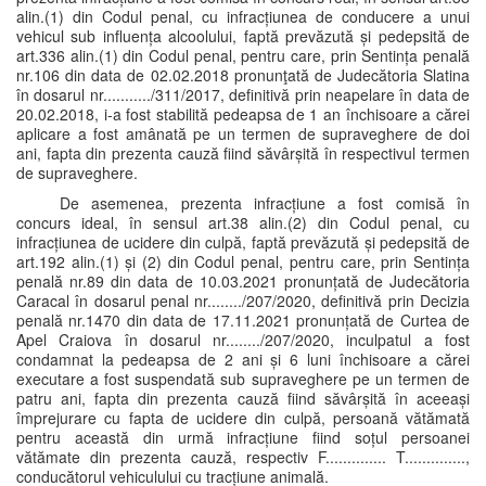
alin.(1) din Codul penal, cu infracțiunea de conducere a unui
vehicul sub influența alcoolului, faptă prevăzută și pedepsită de
art.336 alin.(1) din Codul penal, pentru care, prin Sentința penală
nr.106 din data de 02.02.2018 pronunţată de Judecătoria Slatina
în dosarul nr.........../311/2017, definitivă prin neapelare în data de
20.02.2018, i-a fost stabilită pedeapsa de 1 an închisoare a cărei
aplicare a fost amânată pe un termen de supraveghere de doi
ani, fapta din prezenta cauză fiind săvârșită în respectivul termen
de supraveghere.
De asemenea, prezenta infracțiune a fost comisă în
concurs ideal, în sensul art.38 alin.(2) din Codul penal, cu
infracțiunea de ucidere din culpă, faptă prevăzută și pedepsită de
art.192 alin.(1) și (2) din Codul penal, pentru care, prin Sentința
penală nr.89 din data de 10.03.2021 pronunțată de Judecătoria
Caracal în dosarul penal nr......../207/2020, definitivă prin Decizia
penală nr.1470 din data de 17.11.2021 pronunțată de Curtea de
Apel Craiova în dosarul nr......../207/2020, inculpatul a fost
condamnat la pedeapsa de 2 ani și 6 luni închisoare a cărei
executare a fost suspendată sub supraveghere pe un termen de
patru ani, fapta din prezenta cauză fiind săvârșită în aceeași
împrejurare cu fapta de ucidere din culpă, persoană vătămată
pentru această din urmă infracțiune fiind soțul persoanei
vătămate din prezenta cauză, respectiv F.............. T..............,
conducătorul vehiculului cu tracțiune animală.