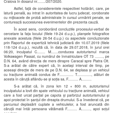
Craiova în dosarul nr......../207/2020.
Astfel, față de considerentele respectivei hotărâri, care, pe
latură penală, au intrat în autoritatea de lucru judecat, coroborate
cu mijloacele de probă administrate în cursul urmăririi penale, se
conturează succesiunea evenimentelor din prezenta cauză.
În acest sens, coroborând concluziile procesului-verbal de
cercetare la fața locului (filele 19-24 d.u.p.), planșele fotografice
anexate acestuia (filele 26-54 d.u.p.) cu aspectele concluzionate
prin Raportul de expertiză tehnică judiciară din 10.07.2019 (filele
118-124 d.u.p.), rezultă că, în data de 29.07.2018, în jurul orei
06:20, inculpatul C........ M.......conducea autoturismul marca
Volkswagen Passat, cu numărul de înmatriculare OT 73 ........, pe
D.N. 64, având direcția de mers dinspre Caracal spre Piatra Olt.
S-a arătat de către expert că, în același interval de timp, pe
aceeași direcție de mers de pe D.N. 64, se deplasa și un vehicul
cu tracțiune animală condus de F.............. T.............., alături de
acesta în căruță aflându-se și soția sa, F.......... A..........
S-a arătat că, în zona km 12 + 800 m, autoturismul
inculpatului a lovit din spate vehiculul cu tracțiune animală, vehicul
care a fost urcat parțial pe capota și parbrizul autoturismului și
apoi proiectat în șanțul din dreapta drumului. S-a învederat că, pe
parcursul deplasării cuplate a vehiculelor, a fost aruncată din
căruță mai întâi persoana vătămată F.......... A........., apoi soțul