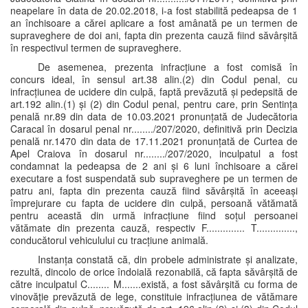
neapelare în data de 20.02.2018, i-a fost stabilită pedeapsa de 1
an închisoare a cărei aplicare a fost amânată pe un termen de
supraveghere de doi ani, fapta din prezenta cauză fiind săvârșită
în respectivul termen de supraveghere.
De asemenea, prezenta infracțiune a fost comisă în
concurs ideal, în sensul art.38 alin.(2) din Codul penal, cu
infracțiunea de ucidere din culpă, faptă prevăzută și pedepsită de
art.192 alin.(1) și (2) din Codul penal, pentru care, prin Sentința
penală nr.89 din data de 10.03.2021 pronunțată de Judecătoria
Caracal în dosarul penal nr......../207/2020, definitivă prin Decizia
penală nr.1470 din data de 17.11.2021 pronunțată de Curtea de
Apel Craiova în dosarul nr......../207/2020, inculpatul a fost
condamnat la pedeapsa de 2 ani și 6 luni închisoare a cărei
executare a fost suspendată sub supraveghere pe un termen de
patru ani, fapta din prezenta cauză fiind săvârșită în aceeași
împrejurare cu fapta de ucidere din culpă, persoană vătămată
pentru această din urmă infracțiune fiind soțul persoanei
vătămate din prezenta cauză, respectiv F.............. T..............,
conducătorul vehiculului cu tracțiune animală.
Instanța constată că, din probele administrate și analizate,
rezultă, dincolo de orice îndoială rezonabilă, că fapta săvârșită de
către inculpatul C........ M.......există, a fost săvârșită cu forma de
vinovăție prevăzută de lege, constituie infracțiunea de vătămare