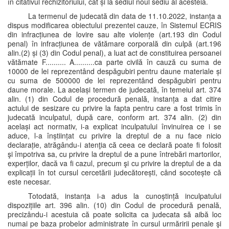
în citativul rechizitoriului, cât și la sediul noul sediu al acesteia.
La termenul de judecată din data de 11.10.2022, instanța a
dispus modificarea obiectului prezentei cauze, în Sistemul ECRIS
din infracțiunea de lovire sau alte violențe (art.193 din Codul
penal) în infracțiunea de vătămare corporală din culpă (art.196
alin.(2) și (3) din Codul penal), a luat act de constituirea persoanei
vătămate F.......... A..........ca parte civilă în cauză cu suma de
10000 de lei reprezentând despăgubiri pentru daune materiale și
cu suma de 500000 de lei reprezentând despăgubiri pentru
daune morale. La același termen de judecată, în temeiul art. 374
alin. (1) din Codul de procedură penală, instanța a dat citire
actului de sesizare cu privire la fapta pentru care a fost trimis în
judecată inculpatul, după care, conform art. 374 alin. (2) din
același act normativ, i-a explicat inculpatului învinuirea ce i se
aduce, l-a înștiințat cu privire la dreptul de a nu face nicio
declarație, atrăgându-i atenţia că ceea ce declară poate fi folosit
şi împotriva sa, cu privire la dreptul de a pune întrebări martorilor,
experților, dacă va fi cazul, precum şi cu privire la dreptul de a da
explicații în tot cursul cercetării judecătorești, când socotește că
este necesar.
Totodată, instanța i-a adus la cunoștință inculpatului
dispozițiile art. 396 alin. (10) din Codul de procedură penală,
precizându-i acestuia că poate solicita ca judecata să aibă loc
numai pe baza probelor administrate în cursul urmăririi penale şi