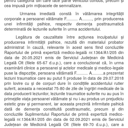
pentru categoria din care face parte vehiculul condus, precum și
cea impusă prin mijloacele de semnalizare.
Urmarea imediată constă în vătămarea integrității
corporale a persoanei vătămate F.......... A........., prin producerea
unei infirmități psihice, respectiv demența posttraumatică
determinată de leziunile suferite în urma accidentului.
Legătura de cauzalitate între acțiunea inculpatului și
producerea infirmității psihice, rezultă din materialul probator
administrat în cauză, relevante în acest sens fiind concluziile
Raportului de primă expertiză medico-legală nr.1364/A1/205 din
data de 20.05.2021 emis de Serviciul Județean de Medicină
Legală Olt (filele 65-67 d.u.p.), care a concluzionat că, în urma
examinării clinice a persoanei și actelor medicale și medico-legale
puse la dispoziție, persoana vătămată F.......... A..........a prezentat
leziuni traumatice care au putut fi produse în data de 29.07.2018
prin lovire cu și de corpuri dure în condițiile accidentului rutier
suferit, aceasta a necesitat 75-80 de zile de îngrijiri medicale de la
data producerii leziunilor, leziunile traumatice suferite nu au pus în
primejdie viața persoanei vătămate și nu i-au produs un prejudiciu
estetic grav și permanent, iar aceasta prezintă infirmitate psihică
dată de demența constituită posttraumatic, precum și din
concluziile Suplimentului Raportului de primă expertiză medico-
legală nr.1364/A1/205 din data de 02.09.2021 emis de Serviciul
Județean de Medicină Legală Olt (filele 69-70 d.u.p.), care a