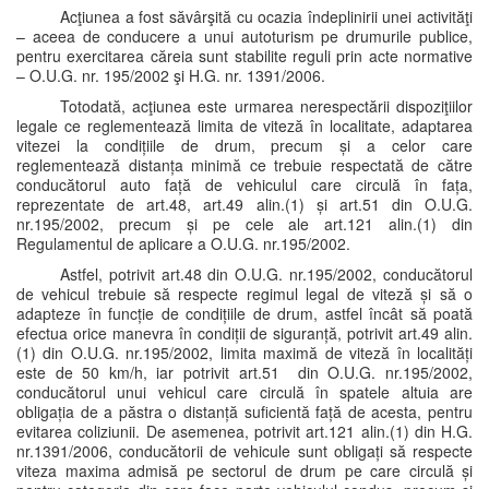
Acţiunea a fost săvârşită cu ocazia îndeplinirii unei activităţi
– aceea de conducere a unui autoturism pe drumurile publice,
pentru exercitarea căreia sunt stabilite reguli prin acte normative
– O.U.G. nr. 195/2002 şi H.G. nr. 1391/2006.
Totodată, acţiunea este urmarea nerespectării dispoziţiilor
legale ce reglementează limita de viteză în localitate, adaptarea
vitezei la condițiile de drum, precum și a celor care
reglementează distanța minimă ce trebuie respectată de către
conducătorul auto față de vehiculul care circulă în fața,
reprezentate de art.48, art.49 alin.(1) și art.51 din O.U.G.
nr.195/2002, precum și pe cele ale art.121 alin.(1) din
Regulamentul de aplicare a O.U.G. nr.195/2002.
Astfel, potrivit art.48 din O.U.G. nr.195/2002, conducătorul
de vehicul trebuie să respecte regimul legal de viteză și să o
adapteze în funcție de condițiile de drum, astfel încât să poată
efectua orice manevra în condiții de siguranță, potrivit art.49 alin.
(1) din O.U.G. nr.195/2002, limita maximă de viteză în localități
este de 50 km/h, iar potrivit art.51 din O.U.G. nr.195/2002,
conducătorul unui vehicul care circulă în spatele altuia are
obligația de a păstra o distanță suficientă față de acesta, pentru
evitarea coliziunii. De asemenea, potrivit art.121 alin.(1) din H.G.
nr.1391/2006, conducătorii de vehicule sunt obligați să respecte
viteza maxima admisă pe sectorul de drum pe care circulă și