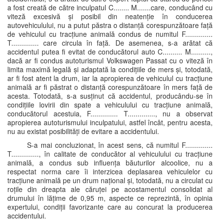
a fost creată de către inculpatul C........ M.......care, conducând cu
viteză excesivă și posibil din neatenție în conducerea
autovehiculului, nu a putut păstra o distanță corespunzătoare față
de vehiculul cu tracțiune animală condus de numitul F..............
T.............. care circula în față. De asemenea, s-a arătat că
accidentul putea fi evitat de conducătorul auto C.......... M..........,
dacă ar fi condus autoturismul Volkswagen Passat cu o viteză în
limita maximă legală și adaptată la condițiile de mers și, totodată,
ar fi fost atent la drum, iar la apropierea de vehiculul cu tracțiune
animală ar fi păstrat o distanță corespunzătoare în mers față de
acesta. Totodată, s-a susținut că accidentul, producându-se în
condițiile lovirii din spate a vehiculului cu tracțiune animală,
conducătorul acestuia, F.............. T.............., nu a observat
apropierea autoturismului inculpatului, astfel încât, pentru acesta,
nu au existat posibilități de evitare a accidentului.
S-a mai concluzionat, în acest sens, că numitul F..............
T.............., în calitate de conducător al vehiculului cu tracțiune
animală, a condus sub influența băuturilor alcoolice, nu a
respectat norma care îi interzicea deplasarea vehiculelor cu
tracțiune animală pe un drum național și, totodată, nu a circulat cu
roțile din dreapta ale căruței pe acostamentul consolidat al
drumului în lățime de 0,95 m, aspecte ce reprezintă, în opinia
expertului, condiții favorizante care au concurat la producerea
accidentului.