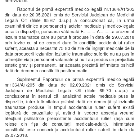
nerevizuibil.
Raportul de primă expertiză medico-legală nr.1364/A1/205
din data de 20.05.2021 emis de Serviciul Județean de Medicină
Legală Olt (filele 65-67 d.u.p.) a concluzionat că, în urma
examinării clinice a persoanei și actelor medicale și medico-legale
puse la dispoziție, persoana vătămată F.......... A..........a prezentat
leziuni traumatice care au putut fi produse în data de 29.07.2018
prin lovire cu și de corpuri dure în condițiile accidentului rutier
suferit, aceasta a necesitat 75-80 de zile de îngrijiri medicale de la
data producerii leziunilor, leziunile traumatice suferite nu au pus în
primejdie viața persoanei vătămate și nu i-au produs un prejudiciu
estetic grav și permanent, iar aceasta prezintă infirmitate psihică
dată de demența constituită posttraumatic.
Suplimentul Raportului de primă expertiză medico-legală
nr.1364/A1/205 din data de 02.09.2021 emis de Serviciul
Județean de Medicină Legală Olt (filele 69-70 d.u.p.) a
concluzionat în sensul că, analizând actele medicale puse la
dispoziție, între infirmitatea psihică dată de demență și leziunile
traumatice produse în timpul accidentului rutier suferit există
legătură de cauzalitate și, având în vedere absența vreunei
afecțiuni psihiatrice preexistente accidentului rutier (așa cum
reiese din fișa de consultații medicale-adulți), infirmitatea
constituită este consecința accidentului rutier suferit în data de
29.07.2018.