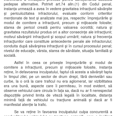
pedepse alternative. Potrivit art.74 alin.(1) din Codul penal,
instanța urmează a avea în vedere gravitatea infracțiunii săvârșite
și periculozitatea infractorului, evaluate conform criteriilor
menționate de text și analizate mai jos, respectiv: împrejurările şi
modul de comitere a infracţiunii, precum şi mijloacele folosite;
starea de pericol creată pentru valoarea ocrotită; natura şi
gravitatea rezultatului produs ori a altor consecinţe ale infracţiunii;
motivul săvârşirii infracţiunii şi scopul urmărit; natura şi frecvenţa
infracţiunilor care constituie antecedente penale ale infractorului;
conduita după săvârşirea infracţiunii şi în cursul procesului penal;
nivelul de educaţie, vârsta, starea de sănătate, situaţia familială şi
socială.
Astfel în ceea ce privește împrejurările și modul de
comitere a infracțiunii, precum și mijloacele folosite, instanța
reține, în defavoarea inculpatului, faptul că acesta a săvârșit fapta
în timpul zilei, pe un sector de drum drept, fără denivelări sau
curbe, la o oră la care traficul nu era aglomerat, iar vizibilitatea
era una bună, aspecte care îi permiteau, în mod evident, să
observe vehiculul care circula în fața sa, dacă nu ar fi nerespectat
dispozițiile privind limita de viteză legală în localitate, distanța
minimă față de vehiculul cu tracțiune animală și dacă ar fi
manifestat atenție la trafic.
Se va reține în favoarea inculpatului culpa concurentă a