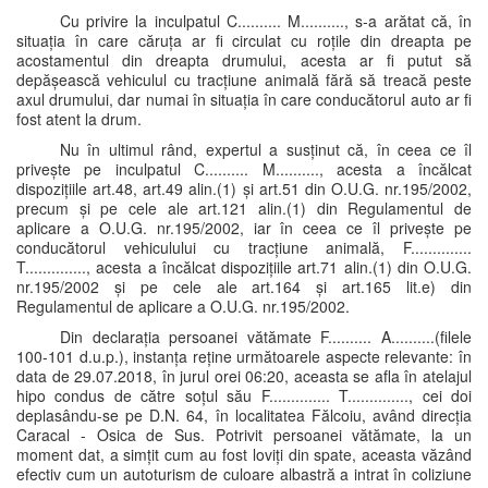
Cu privire la inculpatul C.......... M.........., s-a arătat că, în
situația în care căruța ar fi circulat cu roțile din dreapta pe
acostamentul din dreapta drumului, acesta ar fi putut să
depășească vehiculul cu tracțiune animală fără să treacă peste
axul drumului, dar numai în situația în care conducătorul auto ar fi
fost atent la drum.
Nu în ultimul rând, expertul a susținut că, în ceea ce îl
privește pe inculpatul C.......... M.........., acesta a încălcat
dispozițiile art.48, art.49 alin.(1) și art.51 din O.U.G. nr.195/2002,
precum și pe cele ale art.121 alin.(1) din Regulamentul de
aplicare a O.U.G. nr.195/2002, iar în ceea ce îl privește pe
conducătorul vehiculului cu tracțiune animală, F..............
T.............., acesta a încălcat dispozițiile art.71 alin.(1) din O.U.G.
nr.195/2002 și pe cele ale art.164 și art.165 lit.e) din
Regulamentul de aplicare a O.U.G. nr.195/2002.
Din declarația persoanei vătămate F.......... A..........(filele
100-101 d.u.p.), instanța reține următoarele aspecte relevante: în
data de 29.07.2018, în jurul orei 06:20, aceasta se afla în atelajul
hipo condus de către soțul său F.............. T.............., cei doi
deplasându-se pe D.N. 64, în localitatea Fălcoiu, având direcția
Caracal - Osica de Sus. Potrivit persoanei vătămate, la un
moment dat, a simțit cum au fost loviți din spate, aceasta văzând
efectiv cum un autoturism de culoare albastră a intrat în coliziune