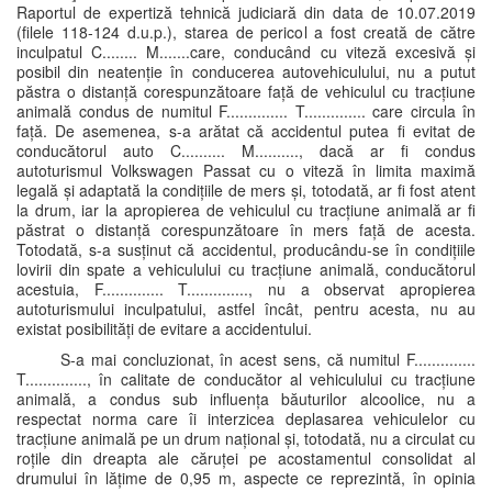
Raportul de expertiză tehnică judiciară din data de 10.07.2019
(filele 118-124 d.u.p.), starea de pericol a fost creată de către
inculpatul C........ M.......care, conducând cu viteză excesivă și
posibil din neatenție în conducerea autovehiculului, nu a putut
păstra o distanță corespunzătoare față de vehiculul cu tracțiune
animală condus de numitul F.............. T.............. care circula în
față. De asemenea, s-a arătat că accidentul putea fi evitat de
conducătorul auto C.......... M.........., dacă ar fi condus
autoturismul Volkswagen Passat cu o viteză în limita maximă
legală și adaptată la condițiile de mers și, totodată, ar fi fost atent
la drum, iar la apropierea de vehiculul cu tracțiune animală ar fi
păstrat o distanță corespunzătoare în mers față de acesta.
Totodată, s-a susținut că accidentul, producându-se în condițiile
lovirii din spate a vehiculului cu tracțiune animală, conducătorul
acestuia, F.............. T.............., nu a observat apropierea
autoturismului inculpatului, astfel încât, pentru acesta, nu au
existat posibilități de evitare a accidentului.
S-a mai concluzionat, în acest sens, că numitul F..............
T.............., în calitate de conducător al vehiculului cu tracțiune
animală, a condus sub influența băuturilor alcoolice, nu a
respectat norma care îi interzicea deplasarea vehiculelor cu
tracțiune animală pe un drum național și, totodată, nu a circulat cu
roțile din dreapta ale căruței pe acostamentul consolidat al
drumului în lățime de 0,95 m, aspecte ce reprezintă, în opinia