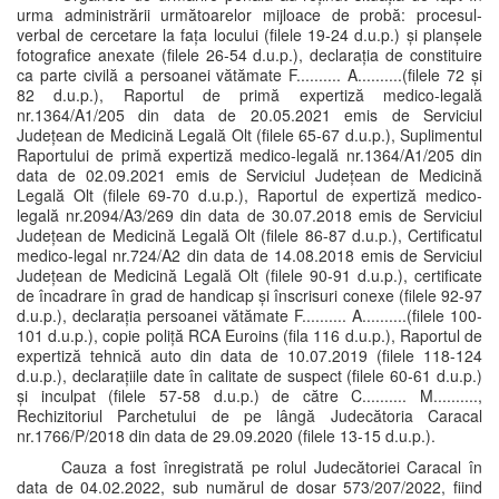
urma administrării următoarelor mijloace de probă: procesul-
verbal de cercetare la fața locului (filele 19-24 d.u.p.) și planșele
fotografice anexate (filele 26-54 d.u.p.), declarația de constituire
ca parte civilă a persoanei vătămate F.......... A..........(filele 72 și
82 d.u.p.), Raportul de primă expertiză medico-legală
nr.1364/A1/205 din data de 20.05.2021 emis de Serviciul
Județean de Medicină Legală Olt (filele 65-67 d.u.p.), Suplimentul
Raportului de primă expertiză medico-legală nr.1364/A1/205 din
data de 02.09.2021 emis de Serviciul Județean de Medicină
Legală Olt (filele 69-70 d.u.p.), Raportul de expertiză medico-
legală nr.2094/A3/269 din data de 30.07.2018 emis de Serviciul
Județean de Medicină Legală Olt (filele 86-87 d.u.p.), Certificatul
medico-legal nr.724/A2 din data de 14.08.2018 emis de Serviciul
Județean de Medicină Legală Olt (filele 90-91 d.u.p.), certificate
de încadrare în grad de handicap și înscrisuri conexe (filele 92-97
d.u.p.), declarația persoanei vătămate F.......... A..........(filele 100-
101 d.u.p.), copie poliță RCA Euroins (fila 116 d.u.p.), Raportul de
expertiză tehnică auto din data de 10.07.2019 (filele 118-124
d.u.p.), declarațiile date în calitate de suspect (filele 60-61 d.u.p.)
și inculpat (filele 57-58 d.u.p.) de către C.......... M..........,
Rechizitoriul Parchetului de pe lângă Judecătoria Caracal
nr.1766/P/2018 din data de 29.09.2020 (filele 13-15 d.u.p.).
Cauza a fost înregistrată pe rolul Judecătoriei Caracal în
data de 04.02.2022, sub numărul de dosar 573/207/2022, fiind