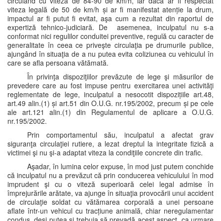
circulând cu viteza de 84-90 de km/h, iar dacă ar fi respectat
viteza legală de 50 de km/h și ar fi manifestat atenție la drum,
impactul ar fi putut fi evitat, aşa cum a rezultat din raportul de
expertiză tehnico-judiciară. De asemenea, inculpatul nu s-a
conformat nici regulilor conduitei preventive, regulă cu caracter de
generalitate în ceea ce priveşte circulaţia pe drumurile publice,
ajungând în situaţia de a nu putea evita coliziunea cu vehiculul în
care se afla persoana vătămată.
În privinţa dispoziţiilor prevăzute de lege şi măsurilor de
prevedere care au fost impuse pentru exercitarea unei activităţi
reglementate de lege, inculpatul a nesocotit dispozițiile art.48,
art.49 alin.(1) și art.51 din O.U.G. nr.195/2002, precum și pe cele
ale art.121 alin.(1) din Regulamentul de aplicare a O.U.G.
nr.195/2002.
Prin comportamentul său, inculpatul a afectat grav
siguranţa circulaţiei rutiere, a lezat dreptul la integritate fizică a
victimei şi nu şi-a adaptat viteza la condiţiile concrete din trafic.
Aşadar, în lumina celor expuse, în mod just putem conchide
că inculpatul nu a prevăzut că prin conducerea vehiculului în mod
imprudent şi cu o viteză superioară celei legal admise în
împrejurările arătate, va ajunge în situaţia provocării unui accident
de circulaţie soldat cu vătămarea corporală a unei persoane
aflate într-un vehicul cu tracțiune animală, chiar neregulamentar
condus, deşi putea şi trebuia să prevadă acest aspect, ca urmare