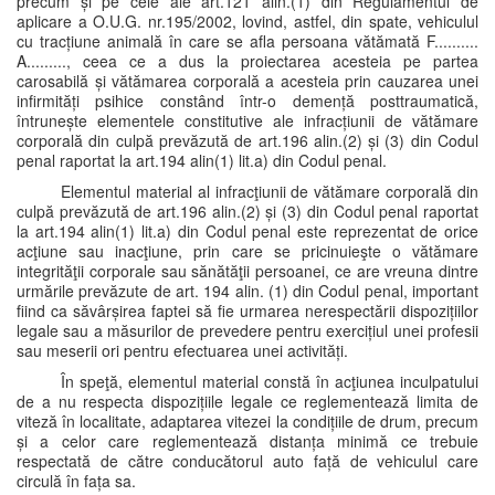
precum și pe cele ale art.121 alin.(1) din Regulamentul de
aplicare a O.U.G. nr.195/2002, lovind, astfel, din spate, vehiculul
cu tracțiune animală în care se afla persoana vătămată F..........
A........., ceea ce a dus la proiectarea acesteia pe partea
carosabilă și vătămarea corporală a acesteia prin cauzarea unei
infirmități psihice constând într-o demență posttraumatică,
întrunește elementele constitutive ale infracțiunii de vătămare
corporală din culpă prevăzută de art.196 alin.(2) și (3) din Codul
penal raportat la art.194 alin(1) lit.a) din Codul penal.
Elementul material al infracţiunii de vătămare corporală din
culpă prevăzută de art.196 alin.(2) și (3) din Codul penal raportat
la art.194 alin(1) lit.a) din Codul penal este reprezentat de orice
acţiune sau inacţiune, prin care se pricinuieşte o vătămare
integrităţii corporale sau sănătăţii persoanei, ce are vreuna dintre
urmările prevăzute de art. 194 alin. (1) din Codul penal, important
fiind ca săvârșirea faptei să fie urmarea nerespectării dispozițiilor
legale sau a măsurilor de prevedere pentru exercițiul unei profesii
sau meserii ori pentru efectuarea unei activități.
În speţă, elementul material constă în acţiunea inculpatului
de a nu respecta dispozițiile legale ce reglementează limita de
viteză în localitate, adaptarea vitezei la condițiile de drum, precum
și a celor care reglementează distanța minimă ce trebuie
respectată de către conducătorul auto față de vehiculul care
circulă în fața sa.