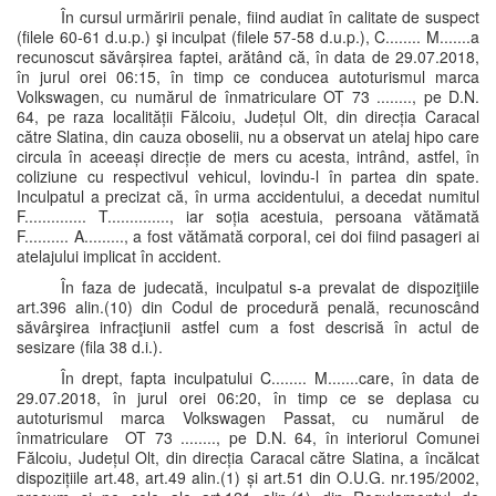
În cursul urmăririi penale, fiind audiat în calitate de suspect
(filele 60-61 d.u.p.) şi inculpat (filele 57-58 d.u.p.), C........ M.......a
recunoscut săvârșirea faptei, arătând că, în data de 29.07.2018,
în jurul orei 06:15, în timp ce conducea autoturismul marca
Volkswagen, cu numărul de înmatriculare OT 73 ........, pe D.N.
64, pe raza localității Fălcoiu, Județul Olt, din direcția Caracal
către Slatina, din cauza oboselii, nu a observat un atelaj hipo care
circula în aceeași direcție de mers cu acesta, intrând, astfel, în
coliziune cu respectivul vehicul, lovindu-l în partea din spate.
Inculpatul a precizat că, în urma accidentului, a decedat numitul
F.............. T.............., iar soția acestuia, persoana vătămată
F.......... A........., a fost vătămată corporal, cei doi fiind pasageri ai
atelajului implicat în accident.
În faza de judecată, inculpatul s-a prevalat de dispoziţiile
art.396 alin.(10) din Codul de procedură penală, recunoscând
săvârşirea infracţiunii astfel cum a fost descrisă în actul de
sesizare (fila 38 d.i.).
În drept, fapta inculpatului C........ M.......care, în data de
29.07.2018, în jurul orei 06:20, în timp ce se deplasa cu
autoturismul marca Volkswagen Passat, cu numărul de
înmatriculare OT 73 ........, pe D.N. 64, în interiorul Comunei
Fălcoiu, Județul Olt, din direcția Caracal către Slatina, a încălcat
dispozițiile art.48, art.49 alin.(1) și art.51 din O.U.G. nr.195/2002,