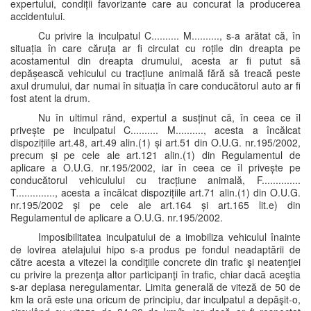
expertului, condiții favorizante care au concurat la producerea
accidentului.
Cu privire la inculpatul C.......... M.........., s-a arătat că, în
situația în care căruța ar fi circulat cu roțile din dreapta pe
acostamentul din dreapta drumului, acesta ar fi putut să
depășească vehiculul cu tracțiune animală fără să treacă peste
axul drumului, dar numai în situația în care conducătorul auto ar fi
fost atent la drum.
Nu în ultimul rând, expertul a susținut că, în ceea ce îl
privește pe inculpatul C.......... M.........., acesta a încălcat
dispozițiile art.48, art.49 alin.(1) și art.51 din O.U.G. nr.195/2002,
precum și pe cele ale art.121 alin.(1) din Regulamentul de
aplicare a O.U.G. nr.195/2002, iar în ceea ce îl privește pe
conducătorul vehiculului cu tracțiune animală, F..............
T.............., acesta a încălcat dispozițiile art.71 alin.(1) din O.U.G.
nr.195/2002 și pe cele ale art.164 și art.165 lit.e) din
Regulamentul de aplicare a O.U.G. nr.195/2002.
Imposibilitatea inculpatului de a imobiliza vehiculul înainte
de lovirea atelajului hipo s-a produs pe fondul neadaptării de
către acesta a vitezei la condiţiile concrete din trafic şi neatenţiei
cu privire la prezenţa altor participanţi în trafic, chiar dacă aceştia
s-ar deplasa neregulamentar. Limita generală de viteză de 50 de
km la oră este una oricum de principiu, dar inculpatul a depăşit-o,