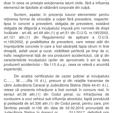
doar în ceea ce privește soluționarea laturii civile, fără a influența
elementul de tipicitate al vătămării corporale din culpă.
Suntem, așadar, în prezența tuturor elementelor pentru
reținerea formei de vinovăție a culpei fără prevedere, respectiv:
lipsa în concret a prevederii, obligația de prevedere, existând
obligația de diligență a inculpatului impusă prin normele de drept
încălcate - art.48, art.49 alin.(1) și art.51 din O.U.G. nr.195/2002,
art.121 alin.(1) din Regulamentul de aplicare a O.U.G.
nr.195/2002, și posibilitatea de prevedere, care reiese atât din
împrejurările concrete în care a fost săvârșită fapta (drum în linie
dreaptă, asfalt uscat și curat, vizibilitate perfectă pe timp de zi,
trafic neaglomerat față de ora producerii accidentului), cât și din
caracteristicile inculpatului (șofer de aproximativ 3 ani la data
producerii accidentului – fila 113 d.u.p., ceea ce relevă o anumită
experiență).
Din analiza certificatului de cazier judiciar al inculpatului
C........ M.......(fila 15 d.i.), precum și din relațiile transmise de
către Judecătoria Caracal și Judecătoria Slatina (filele 44-61 d.i.),
reiese că prezenta infracțiune a fost comisă în concurs real, în
sensul art.38 alin.(1) din Codul penal, cu infracțiunea de
conducere a unui vehicul sub influența alcoolului, faptă prevăzută
și pedepsită de art.336 alin.(1) din Codul penal, pentru care, prin
Sentința penală nr.106 din data de 02.02.2018 pronunțată de
Judecătoria Slatina în dosarul nr.........../311/2017, definitivă prin