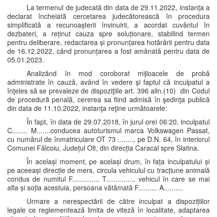
La termenul de judecată din data de 29.11.2022, instanța a
declarat încheiată cercetarea judecătorească în procedura
simplificată a recunoașterii învinuirii, a acordat cuvântul în
dezbateri, a reținut cauza spre soluționare, stabilind termen
pentru deliberare, redactarea și pronunțarea hotărârii pentru data
de 16.12.2022, când pronunțarea a fost amânată pentru data de
05.01.2023.
Analizând în mod coroborat mijloacele de probă
administrate în cauză, având în vedere şi faptul că inculpatul a
înţeles să se prevaleze de dispoziţiile art. 396 alin.(10) din Codul
de procedură penală, cererea sa fiind admisă în şedinţa publică
din data de 11.10.2022, instanţa reţine următoarele:
În fapt, în data de 29.07.2018, în jurul orei 06:20, inculpatul
C........ M.......conducea autoturismul marca Volkswagen Passat,
cu numărul de înmatriculare OT 73 ........, pe D.N. 64, în interiorul
Comunei Fălcoiu, Județul Olt, din direcția Caracal spre Slatina.
În același moment, pe același drum, în fața inculpatului și
pe aceeași direcție de mers, circula vehiculul cu tracțiune animală
condus de numitul F.............. T.............., vehicul în care se mai
afla și soția acestuia, persoana vătămată F.......... A..........
Urmare a nerespectării de către inculpat a dispozițiilor
legale ce reglementează limita de viteză în localitate, adaptarea