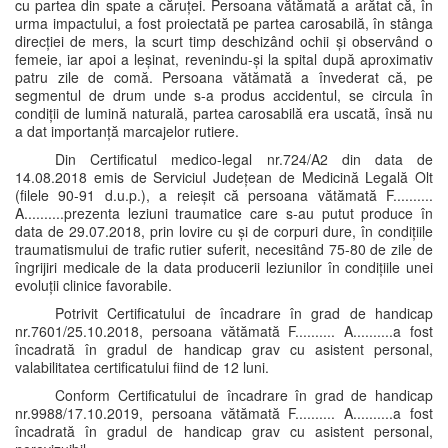
cu partea din spate a căruței. Persoana vătămată a arătat că, în
urma impactului, a fost proiectată pe partea carosabilă, în stânga
direcției de mers, la scurt timp deschizând ochii și observând o
femeie, iar apoi a leșinat, revenindu-și la spital după aproximativ
patru zile de comă. Persoana vătămată a învederat că, pe
segmentul de drum unde s-a produs accidentul, se circula în
condiții de lumină naturală, partea carosabilă era uscată, însă nu
a dat importanță marcajelor rutiere.
Din Certificatul medico-legal nr.724/A2 din data de
14.08.2018 emis de Serviciul Județean de Medicină Legală Olt
(filele 90-91 d.u.p.), a reieșit că persoana vătămată F..........
A..........prezenta leziuni traumatice care s-au putut produce în
data de 29.07.2018, prin lovire cu și de corpuri dure, în condițiile
traumatismului de trafic rutier suferit, necesitând 75-80 de zile de
îngrijiri medicale de la data producerii leziunilor în condițiile unei
evoluții clinice favorabile.
Potrivit Certificatului de încadrare în grad de handicap
nr.7601/25.10.2018, persoana vătămată F.......... A..........a fost
încadrată în gradul de handicap grav cu asistent personal,
valabilitatea certificatului fiind de 12 luni.
Conform Certificatului de încadrare în grad de handicap
nr.9988/17.10.2019, persoana vătămată F.......... A..........a fost
încadrată în gradul de handicap grav cu asistent personal,