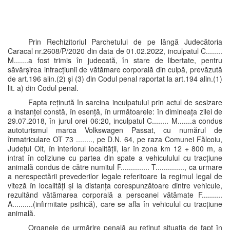
Prin Rechizitoriul Parchetului de pe lângă Judecătoria
Caracal nr.2608/P/2020 din data de 01.02.2022, inculpatul C........
M.......a fost trimis în judecată, în stare de libertate, pentru
săvârșirea infracțiunii de vătămare corporală din culpă, prevăzută
de art.196 alin.(2) și (3) din Codul penal raportat la art.194 alin.(1)
lit. a) din Codul penal.
Fapta reținută în sarcina inculpatului prin actul de sesizare
a instanței constă, în esență, în următoarele: în dimineața zilei de
29.07.2018, în jurul orei 06:20, inculpatul C........ M.......a condus
autoturismul marca Volkswagen Passat, cu numărul de
înmatriculare OT 73 ........, pe D.N. 64, pe raza Comunei Fălcoiu,
Județul Olt, în interiorul localității, iar în zona km 12 + 800 m, a
intrat în coliziune cu partea din spate a vehiculului cu tracțiune
animală condus de către numitul F.............. T.............., ca urmare
a nerespectării prevederilor legale referitoare la regimul legal de
viteză în localități și la distanța corespunzătoare dintre vehicule,
rezultând vătămarea corporală a persoanei vătămate F..........
A..........(infirmitate psihică), care se afla în vehiculul cu tracțiune
animală.
Organele de urmărire penală au reținut situația de fapt în