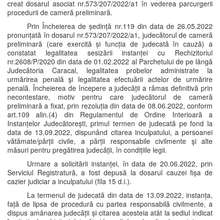
creat dosarul asociat nr.573/207/2022/a1 în vederea parcurgerii
procedurii de cameră preliminară.
Prin Încheierea de ședință nr.119 din data de 26.05.2022
pronunțată în dosarul nr.573/207/2022/a1, judecătorul de cameră
preliminară (care exercită și funcția de judecată în cauză) a
constatat legalitatea sesizării instanței cu Rechizitoriul
nr.2608/P/2020 din data de 01.02.2022 al Parchetului de pe lângă
Judecătoria Caracal, legalitatea probelor administrate la
urmărirea penală şi legalitatea efectuării actelor de urmărire
penală. Încheierea de începere a judecății a rămas definitivă prin
necontestare, motiv pentru care judecătorul de cameră
preliminară a fixat, prin rezoluția din data de 08.06.2022, conform
art.109 alin.(4) din Regulamentul de Ordine Interioară a
Instanțelor Judecătorești, primul termen de judecată pe fond la
data de 13.09.2022, dispunând citarea inculpatului, a persoanei
vătămate/părții civile, a părții responsabile civilmente şi alte
măsuri pentru pregătirea judecății, în condițiile legii.
Urmare a solicitării instanței, în data de 20.06.2022, prin
Serviciul Registratură, a fost depusă la dosarul cauzei fișa de
cazier judiciar a inculpatului (fila 15 d.i.).
La termenul de judecată din data de 13.09.2022, instanța,
față de lipsa de procedură cu partea responsabilă civilmente, a
dispus amânarea judecății și citarea acesteia atât la sediul indicat