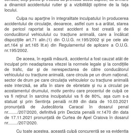
a dinamicii accidentului rutier şi a vizibilităţii optime de la faţa
locului.
Culpa nu aparţine în integralitate inculpatului în producerea
accidentului de circulaţie, deoarece, astfel cum s-a arătat, starea
de pericol raportat la acest accident a fost creată și de
conducătorul vehiculului cu tracțiune animală, care a încălcat
dispozițiile art.71 alin.(1) din O.U.G. nr.195/2002 și pe cele ale
art.164 și art.165 lit.e) din Regulamentul de aplicare a O.U.G.
nr.195/2002.
De aceea, în egală măsură, accidentul a fost cauzat atât de
inculpat prin neadaptarea vitezei la normele legale şi la condițiile
de trafic, dar şi de nerespectarea de către conducătorul
vehiculului cu tracțiune animală, care circula pe un drum național,
sector de drum pe care circulația vehiculelor cu tracțiune animală
este interzisă, se afla în stare de ebrietate și nu a circulat pe
acostamentul drumului, motiv pentru care procentul de culpă ce
va fi reținut în sarcina inculpatului va fi de 80%, așa cum s-a
statuat și prin Sentința penală nr.89 din data de 10.03.2021
pronunțată de Judecătoria Caracal în dosarul penal
nr......../207/2020, definitivă prin Decizia penală nr.1470 din data
de 17.11.2021 pronunțată de Curtea de Apel Craiova în dosarul
nr......../207/2020.
Cu toate acestea, această culpă concurentă se va evidenția