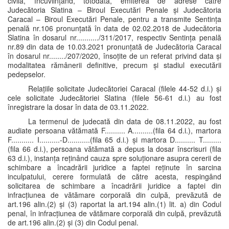
civilă, încuviințând, totodată, emiterea de adrese către
Judecătoria Slatina – Biroul Executări Penale și Judecătoria
Caracal – Biroul Executări Penale, pentru a transmite Sentința
penală nr.106 pronunțată în data de 02.02.2018 de Judecătoria
Slatina în dosarul nr.........../311/2017, respectiv Sentința penală
nr.89 din data de 10.03.2021 pronunțată de Judecătoria Caracal
în dosarul nr......../207/2020, însoțite de un referat privind data și
modalitatea rămânerii definitive, precum și stadiul executării
pedepselor.
Relațiile solicitate Judecătoriei Caracal (filele 44-52 d.i.) și
cele solicitate Judecătoriei Slatina (filele 56-61 d.i.) au fost
înregistrare la dosar în data de 03.11.2022.
La termenul de judecată din data de 08.11.2022, au fost
audiate persoana vătămată F.......... A..........(fila 64 d.i.), martora
F........... I..........-D...........(fila 65 d.i.) și martora D.......... T.........
(fila 66 d.i.), persoana vătămată a depus la dosar înscrisuri (fila
63 d.i.), instanța reținând cauza spre soluționare asupra cererii de
schimbare a încadrării juridice a faptei reținute în sarcina
inculpatului, cerere formulată de către acesta, respingând
solicitarea de schimbare a încadrării juridice a faptei din
infracțiunea de vătămare corporală din culpă, prevăzută de
art.196 alin.(2) și (3) raportat la art.194 alin.(1) lit. a) din Codul
penal, în infracțiunea de vătămare corporală din culpă, prevăzută
de art.196 alin.(2) și (3) din Codul penal.