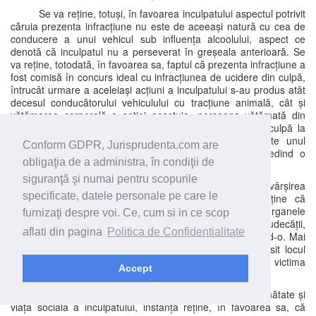
Se va reține, totuși, în favoarea inculpatului aspectul potrivit
căruia prezenta infracțiune nu este de aceeași natură cu cea de
conducere a unui vehicul sub influența alcoolului, aspect ce
denotă că inculpatul nu a perseverat în greșeala anterioară. Se
va reține, totodată, în favoarea sa, faptul că prezenta infracțiune a
fost comisă în concurs ideal cu infracțiunea de ucidere din culpă,
întrucât urmare a aceleiași acțiuni a inculpatului s-au produs atât
decesul conducătorului vehiculului cu tracțiune animală, cât și
vătămarea corporală a soției acestuia, persoana vătămată din
prezenta cauză, inculpatul nesăvârșind infracțiunile din culpă la
momente diferite, ceea ce relevă că evenimentul este unul
Conform GDPR, Jurisprudenta.com are
singular în comportamentul inculpatului, acesta nedovedind o
obligaţia de a administra, în condiţii de
încălcare repetată a dispozițiilor legale.
siguranţă şi numai pentru scopurile
Cu privire la conduita inculpatului după săvârșirea
specificate, datele personale pe care le
infracțiunii și în cursul procesului penal, instanța reține că
inculpatul a manifestat o atitudine cooperantă faţă de organele
furnizaţi despre voi. Ce, cum si in ce scop
judiciare, atât în faza de urmărire penală, cât şi în cursul judecății,
aflati din pagina
Politica de Confidentialitate
acesta înțelegând consecințele faptei sale și recunoscând-o. Mai
mult, imediat după săvârșirea faptei, acesta nu a părăsit locul
accidentului, ci a alertat organele competente pentru ca victima
Accept
să primească ajutor.
Raportat la nivelul de educație, vârsta, stare de sănătate și
viața socială a inculpatului, instanța reține, în favoarea sa, că