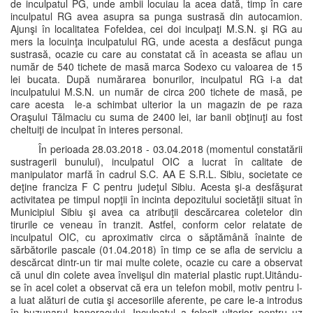
de inculpatul PG, unde ambii locuiau la acea dată, timp în care
inculpatul RG avea asupra sa punga sustrasă din autocamion.
Ajunşi în localitatea Fofeldea, cei doi inculpaţi M.S.N. şi RG au
mers la locuinţa inculpatului RG, unde acesta a desfăcut punga
sustrasă, ocazie cu care au constatat că în aceasta se aflau un
număr de 540 tichete de masă marca Sodexo cu valoarea de 15
lei bucata. După numărarea bonurilor, inculpatul RG i-a dat
inculpatului M.S.N. un număr de circa 200 tichete de masă, pe
care acesta le-a schimbat ulterior la un magazin de pe raza
Oraşului Tălmaciu cu suma de 2400 lei, iar banii obţinuţi au fost
cheltuiţi de inculpat în interes personal.
În perioada 28.03.2018 - 03.04.2018 (momentul constatării
sustragerii bunului), inculpatul OIC a lucrat în calitate de
manipulator marfă în cadrul S.C. AA E S.R.L. Sibiu, societate ce
deţine franciza F C pentru judeţul Sibiu. Acesta şi-a desfăşurat
activitatea pe timpul nopţii în incinta depozitului societăţii situat în
Municipiul Sibiu şi avea ca atribuţii descărcarea coletelor din
tirurile ce veneau în tranzit. Astfel, conform celor relatate de
inculpatul OIC, cu aproximativ circa o săptămână înainte de
sărbătorile pascale (01.04.2018) în timp ce se afla de serviciu a
descărcat dintr-un tir mai multe colete, ocazie cu care a observat
că unul din colete avea învelişul din material plastic rupt.Uitându-
se în acel colet a observat că era un telefon mobil, motiv pentru l-
a luat alături de cutia şi accesoriile aferente, pe care le-a introdus
în buzunarul hanoracului. Inculpatul a folosit ulterior pentru uz