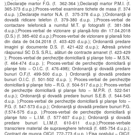
);Declaraţie martor F.G. (f. 362-364 );Declaraţii martor P.M.I. (f.
365-373 d.u.p.);Proces-verbal examinare tichete de masa (f. 374
d.u.p. );Declaraţie martor N.A. (f. 375-378 d.u.p. );Ordonanţă şi
dovadă ridicare telefon (f. 379-380 d.u.p. );Proces-verbal de
contactare telefonică a numitul M.T. şi fotografii (f. 381-384
d.u.p.);Proces-verbal de vizionare şi planşă-foto din 17.04.2018
(D.S.) (f. 385-402 d.u.p.);Proces-verbal de vizionare şi plansă foto
din data de 04.04.2018 (f. 403-420 d.u.p.); Ordonantă predare
imagini şi documente D.S. (f. 421-422 d.u.p.); Adresă privind
răspunsul SC D.S. S.R.L. alături de contracte amanet (f. 423-429
); Proces-verbal de percheziţie domiciliară şi planşe foto – M.S.N.
(f. 464-474 d.u.p. ); Proces-verbal de percheziţie domicliară şi
planşe foto – O.I.C. (f. 476-498); Ordonanţă şi dovadă predare
bunuri O.F.(f. 499-500 d.u.p. ) Ordonanţă şi dovadă predare
bunuri O.I.C. (f. 501-502 d.u.p. ); Proces-verbal de percheziţie
domiciliară şi planşe foto – R.G. (f. 504-517 d.u.p.); Proces-verbal
de percheziţie domiciliară şi planşe foto – M.P.R. (f. 522-541
d.u.p.); Ordonanţă şi dovadă predare bunuri S.E.B. (f. 544-545
d.u.p. );Proces-verbal de percheziţie domiciliară şi planşe foto –
P.G. (f. 547-573 d.u.p.); Ordonanţă şi dovadă predare bunuri P.G.
(f.574-575 d.u.p. );Proces-verbal de percheziţie domiciliară şi
planşe foto – L.I.M. (f. 577-607 d.u.p.); Ordonanţă şi dovadă
predare bunuri L.I.M.(f. 610-611 d.u.p.);Procese-verbale
transcriere material de supraveghere tehnică (f. 685-754 d.u.p.);
Contract de munca OIC(f. 772-773 d.u.p. );Fişa postului – OIC(f.