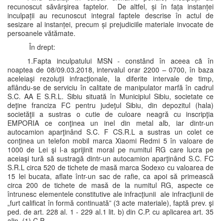
recunoscut săvârşirea faptelor. De altfel, și în fața instanței
inculpații au recunoscut integral faptele descrise în actul de
sesizare al instanței, precum și prejudiciile materiale invocate de
persoanele vătămate.
În drept:
1.Fapta inculpatului MSN - constând în aceea cã în
noaptea de 08/09.03.2018, intervalul orar 2200 – 0700, în baza
aceleiaşi rezoluţii infracţionale, la diferite intervale de timp,
aflându-se de serviciu în calitate de manipulator marfă în cadrul
S.C. AA E S.R.L. Sibiu situată în Municipiul Sibiu, societate ce
deţine franciza FC pentru judeţul Sibiu, din depozitul (hala)
societăţii a sustras o cutie de culoare neagră cu inscripţia
EMPORIA ce conţinea un inel din metal alb, iar dintr-un
autocamion aparţinând S.C. F CS.R.L a sustras un colet ce
conţinea un telefon mobil marca Xiaomi Redmi 5 în valoare de
1000 de Lei şi l-a sprijinit moral pe numitul RG care lucra pe
aceiaşi tură să sustragă dintr-un autocamion aparţinând S.C. FC
S.R.L circa 520 de tichete de masă marca Sodexo cu valoarea de
15 lei bucata, aflate într-un sac de rafie, ca apoi să primească
circa 200 de tichete de masă de la numitul RG, aspecte ce
întrunesc elementele constitutive ale infracţiunii ale infracţiunii de
„furt calificat în formă continuată” (3 acte materiale), faptă prev. şi
ped. de art. 228 al. 1 - 229 al.1 lit. b) din C.P. cu aplicarea art. 35
alin. (1) C.P.