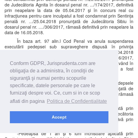
de Judecătoria Agnita în dosarul penal nr. .../174/2017, definitivă
prin neapelare la data de 05.04.2017 şi în concurs real cu
infracţiunea pentru care inculpatul a fost condamnat prin Sentinţa
penală nr. .../25.04.2018 pronunţată de Judecătoria Sibiu în
dosarul penal nr. ..../306/2017, rămasă definitivă prin neapelare la
data de 16.05.2018.
În baza art. 97 alin.l Cod Penal va anula suspendarea
executării pedepsei sub supraveghere dispusă în privinţa
inculpatului MPR, prin Sentinţa penală nr. .../25.04.2018
pronunţată de Judecătoria Sibiu în dosarul penal nr. ..../306/2017,
rămasă definitivă prin neapelare la data de 16.05.2018, având în
Conform GDPR, Jurisprudenta.com are
vedere că infracțiunea cercetată în prezenta cauză a fost
obligaţia de a administra, în condiţii de
săvârșită înainte de rămânerea definitivă a hotărârii.
siguranţă şi numai pentru scopurile
Totodată, va repune în individualitatea lor pedepsele
specificate, datele personale pe care le
contopite prin Sentinţa penală nr. ..../25.04.2018 pronunţată de
furnizaţi despre voi. Ce, cum si in ce scop
Judecătoria Sibiu în dosarul penal nr. .../306/2017,rămasă
definitivă prin neapelare la data de 16.05.2018, respectiv:
aflati din pagina
Politica de Confidentialitate
-Pedeapsa de 1 an şi 6 luni închisoare aplicată prin
Sentinţa penală nr. ../20.03.2017 pronunţată de Judecătoria
Accept
Agnita în dosarul penal nr. .../174/2017 rămasă definitivă prin
neapelare la data de 05.04.2017.
-Pedeapsa de 1 an şi 6 luni închisoare aplicată prin