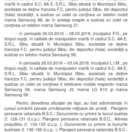
marfă în cadrul S.C. AA E. S.R.L. Sibiu situată în Municipiul Sibiu,
societate ce deţine franciza F.C. pentru judeţul Sibiu, din depozitul
(hala) societăţii, a sustras un colet ce conţinea un telefon mobil
marca Samsung A8, iar în aceiaşi noapte a sustras un colet ce
conţinea un telefon marca Samsung J7;
- în perioada 06.03.2018 – 08.03.2018, inculpatul P.G., pe
timpul nopţii, în calitate de manipulator marfă în cadrul S.C. AA E.
S.R.L. Sibiu situată în Municipiul Sibiu, societate ce deţine
franciza F.C. pentru judeţul Sibiu, din depozitul (hala) societăţii a
sustras un telefon marca Samsung S8;
- în perioada 28.03.2018 – 03.04.2018, inculpatul L.I.M., pe
timpul nopţii, în calitate de manipulator marfă în cadrul S.C. AA E.
S.R.L. Sibiu situată în Municipiul Sibiu, societate ce deţine
franciza F.C. pentru judeţul Sibiu, din depozitul (hala) societăţii a
sustras un colet ce conţinea 4 telefoane mobile respectiv marca
Samsung S9, marca Samsung J3, marca LG K10 şi marca
Samsung S6 ;
Pentru dovedirea situaţiei de fapt, au fost administrate în
cursul urmăririi penale următoarele mijloace de probă: Plangere
persoana vatamata B.S.C.; Documente cu privire la bunul sustras
(f. 128-131 d.u.p.); Plangere persoana vatamata B.S.C.; Adresa
prejudiciu (f. 134-135 d.u.p. ); Documente cu privire la bunurile
sustrase (f. 136-166 d.u.p. ); Plangere persoana vatamata B.S.C.;