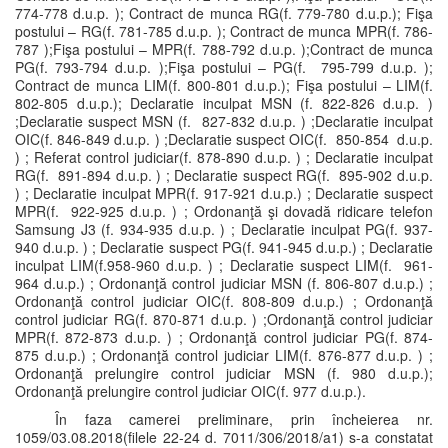
774-778 d.u.p. ); Contract de munca RG(f. 779-780 d.u.p.); Fişa
postului – RG(f. 781-785 d.u.p. ); Contract de munca MPR(f. 786-
787 );Fişa postului – MPR(f. 788-792 d.u.p. );Contract de munca
PG(f. 793-794 d.u.p. );Fişa postului – PG(f. 795-799 d.u.p. );
Contract de munca LIM(f. 800-801 d.u.p.); Fişa postului – LIM(f.
802-805 d.u.p.); Declaratie inculpat MSN (f. 822-826 d.u.p. )
;Declaratie suspect MSN (f. 827-832 d.u.p. ) ;Declaratie inculpat
OIC(f. 846-849 d.u.p. ) ;Declaratie suspect OIC(f. 850-854 d.u.p.
) ; Referat control judiciar(f. 878-890 d.u.p. ) ; Declaratie inculpat
RG(f. 891-894 d.u.p. ) ; Declaratie suspect RG(f. 895-902 d.u.p.
) ; Declaratie inculpat MPR(f. 917-921 d.u.p.) ; Declaratie suspect
MPR(f. 922-925 d.u.p. ) ; Ordonanţă şi dovadă ridicare telefon
Samsung J3 (f. 934-935 d.u.p. ) ; Declaratie inculpat PG(f. 937-
940 d.u.p. ) ; Declaratie suspect PG(f. 941-945 d.u.p.) ; Declaratie
inculpat LIM(f.958-960 d.u.p. ) ; Declaratie suspect LIM(f. 961-
964 d.u.p.) ; Ordonanţă control judiciar MSN (f. 806-807 d.u.p.) ;
Ordonanţă control judiciar OIC(f. 808-809 d.u.p.) ; Ordonanţă
control judiciar RG(f. 870-871 d.u.p. ) ;Ordonanţă control judiciar
MPR(f. 872-873 d.u.p. ) ; Ordonanţă control judiciar PG(f. 874-
875 d.u.p.) ; Ordonanţă control judiciar LIM(f. 876-877 d.u.p. ) ;
Ordonanţă prelungire control judiciar MSN (f. 980 d.u.p.);
Ordonanţă prelungire control judiciar OIC(f. 977 d.u.p.).
În faza camerei preliminare, prin încheierea nr.
1059/03.08.2018(filele 22-24 d. 7011/306/2018/a1) s-a constatat