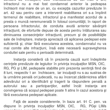
infractorul nu a mai fost condamnat anterior la pedeapsa
închisorii mai mare de un an, cu excepţia cazurilor prevăzute în
art. 42 sau pentru care a intervenit reabilitarea ori s-a împlinit
termenul de reabilitare, infractorul şi-a manifestat acordul de a
presta o muncă neremunerată în folosul comunităţii, în raport de
persoana infractorului, de conduita avută anterior săvârşirii
infracţiunii, de eforturile depuse de acesta pentru înlăturarea sau
diminuarea consecinţelor infracţiunii, precum şi de posibilităţile
sale de îndreptare, instanţa apreciază că aplicarea pedepsei este
suficientă şi, chiar fără executarea acesteia, condamnatul nu va
mai comite alte infracţiuni, însă este necesară supravegherea
conduitei sale pentru o perioadă determinată.
Instanţa consideră că în prezenta cauză sunt îndeplinite
cerinţele prevăzute de legiuitor în privința inculpaților MSN, OIC,
RG, PG și LIM, pedepsele stabilite prin prezenta sentinţă fiind de
8 luni, respectiv 1 an închisoare, iar inculpații nu s-au sustras de
la urmărire penală ori judecată, nu au încercat zădărnicirea aflării
adevărului ori a identificării şi tragerii la răspundere penală a
autorului sau a participanţilor, astfel încât instanţa are
convingerea că scopul pedepsei poate fi atins în cazul acestora şi
fără executarea pedepsei aplicate.
Faţă de aceste considerente, în baza art. 91 C. pen. va
dispune în privința inculpaților MSN, OIC, RG, PGși LIMs