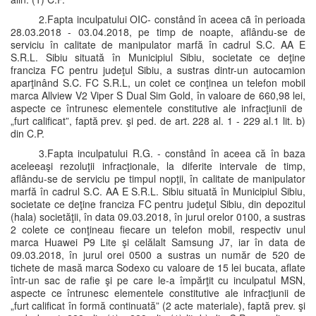
2.Fapta inculpatului OIC- constând în aceea cã în perioada
28.03.2018 - 03.04.2018, pe timp de noapte, aflându-se de
serviciu în calitate de manipulator marfă în cadrul S.C. AA E
S.R.L. Sibiu situată în Municipiul Sibiu, societate ce deţine
franciza FC pentru judeţul Sibiu, a sustras dintr-un autocamion
aparţinând S.C. FC S.R.L, un colet ce conţinea un telefon mobil
marca Allview V2 Viper S Dual Sim Gold, în valoare de 660,98 lei,
aspecte ce întrunesc elementele constitutive ale infracţiunii de
„furt calificat”, faptă prev. şi ped. de art. 228 al. 1 - 229 al.1 lit. b)
din C.P.
3.Fapta inculpatului R.G. - constând în aceea că în baza
aceleeaşi rezoluţii infracţionale, la diferite intervale de timp,
aflându-se de serviciu pe timpul nopţii, în calitate de manipulator
marfă în cadrul S.C. AA E S.R.L. Sibiu situată în Municipiul Sibiu,
societate ce deţine franciza FC pentru judeţul Sibiu, din depozitul
(hala) societăţii, în data 09.03.2018, în jurul orelor 0100, a sustras
2 colete ce conţineau fiecare un telefon mobil, respectiv unul
marca Huawei P9 Lite şi celălalt Samsung J7, iar în data de
09.03.2018, în jurul orei 0500 a sustras un număr de 520 de
tichete de masă marca Sodexo cu valoare de 15 lei bucata, aflate
într-un sac de rafie şi pe care le-a împărţit cu inculpatul MSN,
aspecte ce întrunesc elementele constitutive ale infracţiunii de
„furt calificat în formă continuată” (2 acte materiale), faptă prev. şi