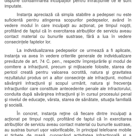
dispune condamnarea inculpaților pentru infracțiunile ce le sunt
imputate.
Instanța apreciază că simpla stabilire a pedepsei nu este
suficientă pentru atingerea scopurilor pedepselor, având în
vedere modul în care inculpații au acționat, pe timpul nopții,
profitând de faptul că în exercitarea atribuțiilor de serviciu aveau
contact material cu bunurile sustrase, fără a lua în vedere
consecințele faptelor lor.
La individualizarea pedepselor ce urmează a fi aplicate,
instanţa va avea în vedere criteriile generale de individualizare
prevăzute de art. 74 C. pen., respectiv împrejurările şi modul de
comitere a infracţiunii, precum şi mijloacele folosite, starea de
pericol creată pentru valoarea ocrotită, natura şi gravitatea
rezultatului produs ori a altor consecinţe ale infracţiunii, motivul
săvârşirii infracţiunii şi scopul urmărit, natura şi frecvenţa
infracţiunilor care constituie antecedente penale ale infractorului,
conduita după săvârşirea infracţiunii şi în cursul procesului penal
şi nivelul de educaţie, vârsta, starea de sănătate, situaţia familială
şi socială.
În concret, instanţa reţine că fiecare dintre inculpați a
acționat pe timpul nopții, profitând de faptul că în exercitarea
atribuțiilor de serviciu aveau contact material cu bunurile sustrase,
au sustras bunuri ușor valorificabile, în principal telefoane mobile
și tichete de masă, cunoscând activitatea infracțională și a