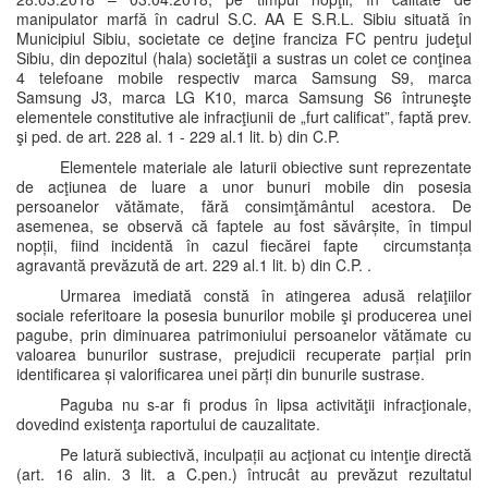
manipulator marfă în cadrul S.C. AA E S.R.L. Sibiu situată în
Municipiul Sibiu, societate ce deţine franciza FC pentru judeţul
Sibiu, din depozitul (hala) societăţii a sustras un colet ce conţinea
4 telefoane mobile respectiv marca Samsung S9, marca
Samsung J3, marca LG K10, marca Samsung S6 întruneşte
elementele constitutive ale infracţiunii de „furt calificat”, faptă prev.
şi ped. de art. 228 al. 1 - 229 al.1 lit. b) din C.P.
Elementele materiale ale laturii obiective sunt reprezentate
de acţiunea de luare a unor bunuri mobile din posesia
persoanelor vătămate, fără consimţământul acestora. De
asemenea, se observă că faptele au fost săvârșite, în timpul
nopții, fiind incidentă în cazul fiecărei fapte circumstanța
agravantă prevăzută de art. 229 al.1 lit. b) din C.P. .
Urmarea imediată constă în atingerea adusă relaţiilor
sociale referitoare la posesia bunurilor mobile şi producerea unei
pagube, prin diminuarea patrimoniului persoanelor vătămate cu
valoarea bunurilor sustrase, prejudicii recuperate parțial prin
identificarea și valorificarea unei părți din bunurile sustrase.
Paguba nu s-ar fi produs în lipsa activităţii infracţionale,
dovedind existenţa raportului de cauzalitate.
Pe latură subiectivă, inculpații au acţionat cu intenţie directă
(art. 16 alin. 3 lit. a C.pen.) întrucât au prevăzut rezultatul