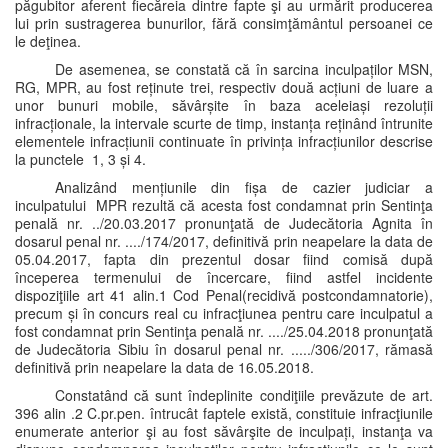
păgubitor aferent fiecăreia dintre fapte şi au urmărit producerea
lui prin sustragerea bunurilor, fără consimţământul persoanei ce
le deţinea.
De asemenea, se constată că în sarcina inculpaților MSN,
RG, MPR, au fost reținute trei, respectiv două acțiuni de luare a
unor bunuri mobile, săvârșite în baza aceleiași rezoluții
infracționale, la intervale scurte de timp, instanța reținând întrunite
elementele infracțiunii continuate în privința infracțiunilor descrise
la punctele 1, 3 și 4.
Analizând mențiunile din fișa de cazier judiciar a
inculpatului MPR rezultă că acesta fost condamnat prin Sentinţa
penală nr. ../20.03.2017 pronunţată de Judecătoria Agnita în
dosarul penal nr. ..../174/2017, definitivă prin neapelare la data de
05.04.2017, fapta din prezentul dosar fiind comisă după
începerea termenului de încercare, fiind astfel incidente
dispoziţiile art 41 alin.1 Cod Penal(recidivă postcondamnatorie),
precum și în concurs real cu infracţiunea pentru care inculpatul a
fost condamnat prin Sentinţa penală nr. ..../25.04.2018 pronunţată
de Judecătoria Sibiu în dosarul penal nr. ...../306/2017, rămasă
definitivă prin neapelare la data de 16.05.2018.
Constatând că sunt îndeplinite condiţiile prevăzute de art.
396 alin .2 C.pr.pen. întrucât faptele există, constituie infracţiunile
enumerate anterior şi au fost săvârşite de inculpați, instanţa va