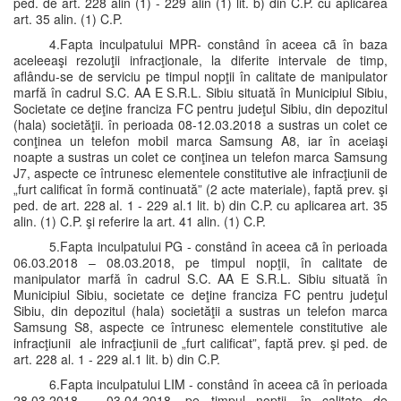
ped. de art. 228 alin (1) - 229 alin (1) lit. b) din C.P. cu aplicarea
art. 35 alin. (1) C.P.
4.Fapta inculpatului MPR- constând în aceea cã în baza
aceleeaşi rezoluţii infracţionale, la diferite intervale de timp,
aflându-se de serviciu pe timpul nopţii în calitate de manipulator
marfă în cadrul S.C. AA E S.R.L. Sibiu situată în Municipiul Sibiu,
Societate ce deţine franciza FC pentru judeţul Sibiu, din depozitul
(hala) societăţii. în perioada 08-12.03.2018 a sustras un colet ce
conţinea un telefon mobil marca Samsung A8, iar în aceiaşi
noapte a sustras un colet ce conţinea un telefon marca Samsung
J7, aspecte ce întrunesc elementele constitutive ale infracţiunii de
„furt calificat în formă continuată” (2 acte materiale), faptă prev. şi
ped. de art. 228 al. 1 - 229 al.1 lit. b) din C.P. cu aplicarea art. 35
alin. (1) C.P. şi referire la art. 41 alin. (1) C.P.
5.Fapta inculpatului PG - constând în aceea cã în perioada
06.03.2018 – 08.03.2018, pe timpul nopţii, în calitate de
manipulator marfă în cadrul S.C. AA E S.R.L. Sibiu situată în
Municipiul Sibiu, societate ce deţine franciza FC pentru judeţul
Sibiu, din depozitul (hala) societăţii a sustras un telefon marca
Samsung S8, aspecte ce întrunesc elementele constitutive ale
infracţiunii ale infracţiunii de „furt calificat”, faptă prev. şi ped. de
art. 228 al. 1 - 229 al.1 lit. b) din C.P.
6.Fapta inculpatului LIM - constând în aceea cã în perioada
28.03.2018 – 03.04.2018, pe timpul nopţii, în calitate de