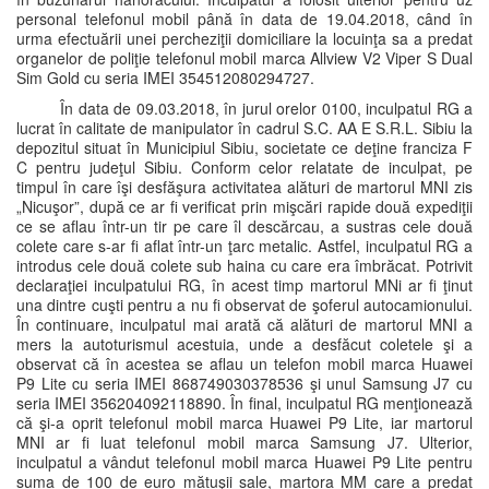
personal telefonul mobil până în data de 19.04.2018, când în
urma efectuării unei percheziţii domiciliare la locuinţa sa a predat
organelor de poliţie telefonul mobil marca Allview V2 Viper S Dual
Sim Gold cu seria IMEI 354512080294727.
În data de 09.03.2018, în jurul orelor 0100, inculpatul RG a
lucrat în calitate de manipulator în cadrul S.C. AA E S.R.L. Sibiu la
depozitul situat în Municipiul Sibiu, societate ce deţine franciza F
C pentru judeţul Sibiu. Conform celor relatate de inculpat, pe
timpul în care îşi desfăşura activitatea alături de martorul MNI zis
„Nicuşor”, după ce ar fi verificat prin mişcări rapide două expediţii
ce se aflau într-un tir pe care îl descărcau, a sustras cele două
colete care s-ar fi aflat într-un ţarc metalic. Astfel, inculpatul RG a
introdus cele două colete sub haina cu care era îmbrăcat. Potrivit
declaraţiei inculpatului RG, în acest timp martorul MNi ar fi ţinut
una dintre cuşti pentru a nu fi observat de şoferul autocamionului.
În continuare, inculpatul mai arată că alături de martorul MNI a
mers la autoturismul acestuia, unde a desfăcut coletele şi a
observat că în acestea se aflau un telefon mobil marca Huawei
P9 Lite cu seria IMEI 868749030378536 şi unul Samsung J7 cu
seria IMEI 356204092118890. În final, inculpatul RG menţionează
că şi-a oprit telefonul mobil marca Huawei P9 Lite, iar martorul
MNI ar fi luat telefonul mobil marca Samsung J7. Ulterior,
inculpatul a vândut telefonul mobil marca Huawei P9 Lite pentru
suma de 100 de euro mătuşii sale, martora MM care a predat