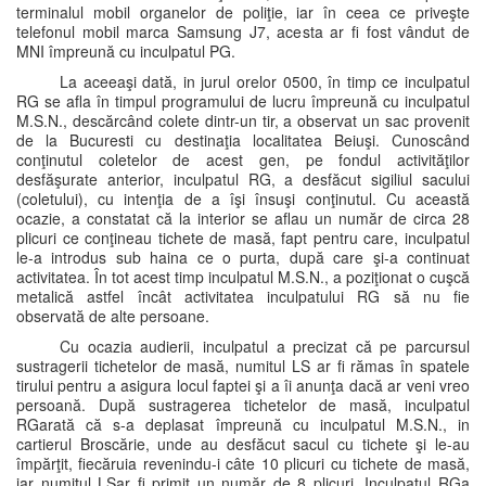
terminalul mobil organelor de poliţie, iar în ceea ce priveşte
telefonul mobil marca Samsung J7, acesta ar fi fost vândut de
MNI împreună cu inculpatul PG.
La aceeaşi dată, in jurul orelor 0500, în timp ce inculpatul
RG se afla în timpul programului de lucru împreună cu inculpatul
M.S.N., descărcând colete dintr-un tir, a observat un sac provenit
de la Bucuresti cu destinaţia localitatea Beiuşi. Cunoscând
conţinutul coletelor de acest gen, pe fondul activităţilor
desfăşurate anterior, inculpatul RG, a desfăcut sigiliul sacului
(coletului), cu intenţia de a îşi însuşi conţinutul. Cu această
ocazie, a constatat că la interior se aflau un număr de circa 28
plicuri ce conţineau tichete de masă, fapt pentru care, inculpatul
le-a introdus sub haina ce o purta, după care şi-a continuat
activitatea. În tot acest timp inculpatul M.S.N., a poziţionat o cuşcă
metalică astfel încât activitatea inculpatului RG să nu fie
observată de alte persoane.
Cu ocazia audierii, inculpatul a precizat că pe parcursul
sustragerii tichetelor de masă, numitul LS ar fi rămas în spatele
tirului pentru a asigura locul faptei şi a îi anunţa dacă ar veni vreo
persoană. După sustragerea tichetelor de masă, inculpatul
RGarată că s-a deplasat împreună cu inculpatul M.S.N., in
cartierul Broscărie, unde au desfăcut sacul cu tichete şi le-au
împărţit, fiecăruia revenindu-i câte 10 plicuri cu tichete de masă,
iar numitul LSar fi primit un număr de 8 plicuri. Inculpatul RGa