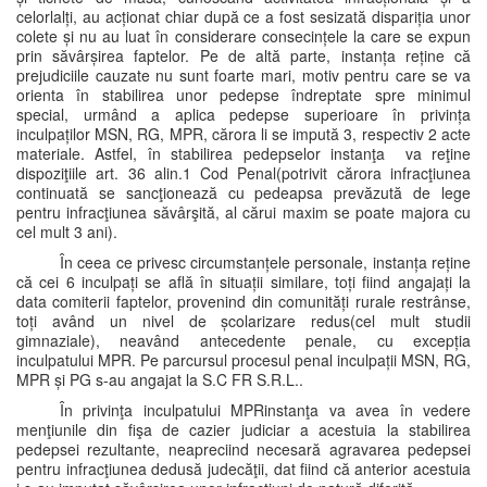
celorlalți, au acționat chiar după ce a fost sesizată dispariția unor
colete și nu au luat în considerare consecințele la care se expun
prin săvârșirea faptelor. Pe de altă parte, instanța reține că
prejudiciile cauzate nu sunt foarte mari, motiv pentru care se va
orienta în stabilirea unor pedepse îndreptate spre minimul
special, urmând a aplica pedepse superioare în privința
inculpaților MSN, RG, MPR, cărora li se impută 3, respectiv 2 acte
materiale. Astfel, în stabilirea pedepselor instanţa va reţine
dispoziţiile art. 36 alin.1 Cod Penal(potrivit cărora infracţiunea
continuată se sancţionează cu pedeapsa prevăzută de lege
pentru infracţiunea săvârşită, al cărui maxim se poate majora cu
cel mult 3 ani).
În ceea ce privesc circumstanțele personale, instanța reține
că cei 6 inculpați se află în situații similare, toți fiind angajați la
data comiterii faptelor, provenind din comunități rurale restrânse,
toți având un nivel de școlarizare redus(cel mult studii
gimnaziale), neavând antecedente penale, cu excepția
inculpatului MPR. Pe parcursul procesul penal inculpații MSN, RG,
MPR și PG s-au angajat la S.C FR S.R.L..
În privinţa inculpatului MPRinstanţa va avea în vedere
menţiunile din fişa de cazier judiciar a acestuia la stabilirea
pedepsei rezultante, neapreciind necesară agravarea pedepsei
pentru infracţiunea dedusă judecăţii, dat fiind că anterior acestuia