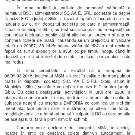
În urma audierii în calitate de persoană vătămată a
numitului BSC, administratorul SC AA E. SRL, societate ce deţine
franciza F C in judeţul Sibiu, a rezultat faptul că începând cu luna
ianuarie 2018, din depozitul societăţii pe care o administrează,
situat în municipiul Sibiu, au fost sustrase mai multe expediţii ce
conţineau telefoane mobile cât şi alte bunuri, precum şi una ce
conţinea tichete de masă, cauzându-se un prejudiciu în valoare
totală de 20057, 38 lei.Persoana vătămată BSC a mai declarat
faptul că furtul expediţiilor a avut loc pe timpul nopţii, când în
depozit are loc şi tranzitul de colete, iar fluxul personalului este
mai redus.
În urma cercetărilor a rezultat că în noaptea de
08/09.03.2018, inculpatul MSN a lucrat în calitate de manipulator
marfă în depozitul societăţii S.C. AA E S.R.L. Sibiu, situat în
Municipiul Sibiu, societate ce deţine franciza F C pentru judeţul
Sibiu. Cu ocazia desfăşurării activităţilor, în jurul orei 2230, a
observat pe un cărucior în zona de tranzit a depozitului o cutie de
culoarea neagră cu inscripţia EMPORIA ce conţinea un inel din
metal alb, fapt pentru care a sustras-o, iar ulterior pe fondul
relaţiei de amiciţie a înmânat bunul inculpatului RG cu care se afla
pe aceiaşi tură, fără a primi nimic în schimb.
Conform celor declarate de inculpatul MSN, în aceiaşi
noapte în timp ce descărca colete dintr-un autocamion, la