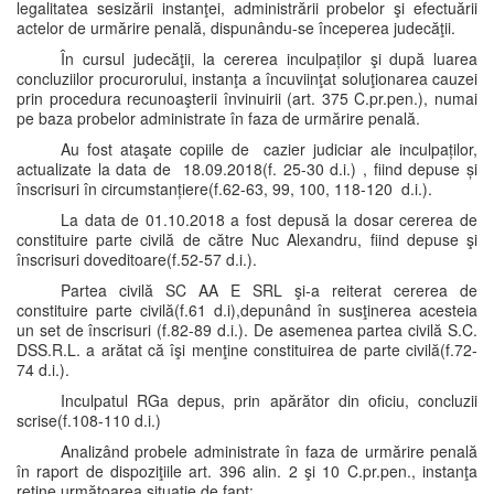
legalitatea sesizării instanţei, administrării probelor şi efectuării
actelor de urmărire penală, dispunându-se începerea judecăţii.
În cursul judecăţii, la cererea inculpaților şi după luarea
concluziilor procurorului, instanţa a încuviinţat soluţionarea cauzei
prin procedura recunoaşterii învinuirii (art. 375 C.pr.pen.), numai
pe baza probelor administrate în faza de urmărire penală.
Au fost ataşate copiile de cazier judiciar ale inculpaților,
actualizate la data de 18.09.2018(f. 25-30 d.i.) , fiind depuse și
înscrisuri în circumstanțiere(f.62-63, 99, 100, 118-120 d.i.).
La data de 01.10.2018 a fost depusă la dosar cererea de
constituire parte civilă de către Nuc Alexandru, fiind depuse şi
înscrisuri doveditoare(f.52-57 d.i.).
Partea civilă SC AA E SRL şi-a reiterat cererea de
constituire parte civilă(f.61 d.i),depunând în susţinerea acesteia
un set de înscrisuri (f.82-89 d.i.). De asemenea partea civilă S.C.
DSS.R.L. a arătat că îşi menţine constituirea de parte civilă(f.72-
74 d.i.).
Inculpatul RGa depus, prin apărător din oficiu, concluzii
scrise(f.108-110 d.i.)
Analizând probele administrate în faza de urmărire penală
în raport de dispoziţiile art. 396 alin. 2 şi 10 C.pr.pen., instanţa
reţine următoarea situaţie de fapt: