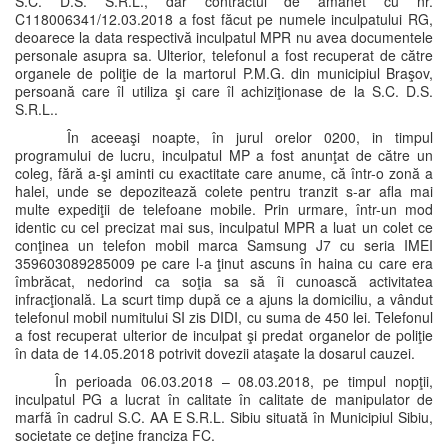
S.C. D.S. S.R.L., dar contractul de amanet cu nr.
C118006341/12.03.2018 a fost făcut pe numele inculpatului RG,
deoarece la data respectivă inculpatul MPR nu avea documentele
personale asupra sa. Ulterior, telefonul a fost recuperat de către
organele de poliţie de la martorul P.M.G. din municipiul Braşov,
persoană care îl utiliza şi care îl achiziţionase de la S.C. D.S.
S.R.L..
În aceeaşi noapte, în jurul orelor 0200, in timpul
programului de lucru, inculpatul MP a fost anunţat de către un
coleg, fără a-şi aminti cu exactitate care anume, că într-o zonă a
halei, unde se depozitează colete pentru tranzit s-ar afla mai
multe expediţii de telefoane mobile. Prin urmare, într-un mod
identic cu cel precizat mai sus, inculpatul MPR a luat un colet ce
conţinea un telefon mobil marca Samsung J7 cu seria IMEI
359603089285009 pe care l-a ţinut ascuns în haina cu care era
îmbrăcat, nedorind ca soţia sa să îi cunoască activitatea
infracţională. La scurt timp după ce a ajuns la domiciliu, a vândut
telefonul mobil numitului SI zis DIDI, cu suma de 450 lei. Telefonul
a fost recuperat ulterior de inculpat şi predat organelor de poliţie
în data de 14.05.2018 potrivit dovezii ataşate la dosarul cauzei.
În perioada 06.03.2018 – 08.03.2018, pe timpul nopţii,
inculpatul PG a lucrat în calitate în calitate de manipulator de
marfă în cadrul S.C. AA E S.R.L. Sibiu situată în Municipiul Sibiu,
societate ce deţine franciza FC.