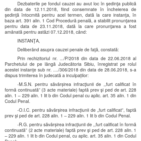
Dezbaterile pe fondul cauzei au avut loc în şedinţa publică
din data de 12.11.2018, fiind consemnate în încheierea de
şedinţă întocmită pentru acel termen, dată la care instanţa, în
baza art. 391 alin. 1 Cod Procedură penală, a stabilit pronunţarea
pentru data de 23.11.2018, dată la care pronunţarea a fost
amânată pentru astăzi 07.12.2018, când:
INSTANŢA,
Deliberând asupra cauzei penale de faţă, constată:
Prin rechizitoriul nr. .../P/2018 din data de 22.06.2018 al
Parchetului de pe lângă Judecătoria Sibiu, înregistrat pe rolul
acestei instanţe sub nr. ..../306/2018 din data de 28.06.2018, s-a
dispus trimiterea în judecată a inculpaților:
-M.S.N. pentru săvârșirea infracţiunii de ,,furt calificat în
formă continuată” (3 acte materiale) faptă prev şi ped de art. 228
alin. 1 – 229 alin. 1 lit b din Codul penal cu aplic. art. 35 alin. 1 din
Codul Penal.
-O.I.C. pentru săvârșirea infracţiunii de „furt calificat”, faptă
prev şi ped de art. 228 alin. 1 – 229 alin. 1 lit b din Codul Penal.
-R.G. pentru săvârșirea infracţiunii de ,,furt calificat în formă
continuată” (2 acte materiale) faptă prev şi ped de art. 228 alin. 1
– 229 alin. 1 lit b din Codul penal, cu aplic. art. 35 alin. 1 din Codul