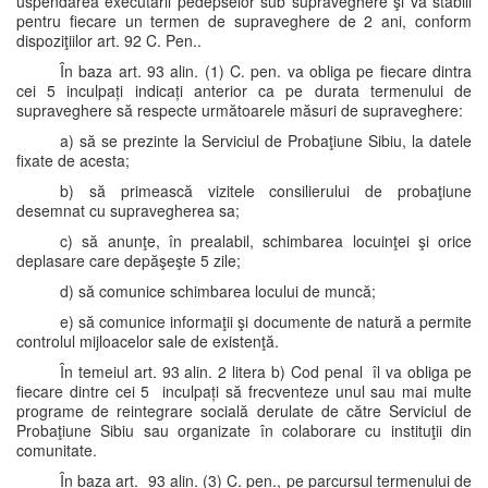
uspendarea executării pedepselor sub supraveghere şi va stabili
pentru fiecare un termen de supraveghere de 2 ani, conform
dispoziţiilor art. 92 C. Pen..
În baza art. 93 alin. (1) C. pen. va obliga pe fiecare dintra
cei 5 inculpați indicați anterior ca pe durata termenului de
supraveghere să respecte următoarele măsuri de supraveghere:
a) să se prezinte la Serviciul de Probaţiune Sibiu, la datele
fixate de acesta;
b) să primească vizitele consilierului de probaţiune
desemnat cu supravegherea sa;
c) să anunţe, în prealabil, schimbarea locuinţei şi orice
deplasare care depăşeşte 5 zile;
d) să comunice schimbarea locului de muncă;
e) să comunice informaţii şi documente de natură a permite
controlul mijloacelor sale de existenţă.
În temeiul art. 93 alin. 2 litera b) Cod penal îl va obliga pe
fiecare dintre cei 5 inculpați să frecventeze unul sau mai multe
programe de reintegrare socială derulate de către Serviciul de
Probaţiune Sibiu sau organizate în colaborare cu instituţii din
comunitate.
În baza art. 93 alin. (3) C. pen., pe parcursul termenului de