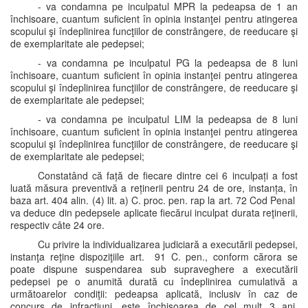
- va condamna pe inculpatul MPR la pedeapsa de 1 an
închisoare, cuantum suficient în opinia instanţei pentru atingerea
scopului şi îndeplinirea funcţiilor de constrângere, de reeducare şi
de exemplaritate ale pedepsei;
- va condamna pe inculpatul PG la pedeapsa de 8 luni
închisoare, cuantum suficient în opinia instanţei pentru atingerea
scopului şi îndeplinirea funcţiilor de constrângere, de reeducare şi
de exemplaritate ale pedepsei;
- va condamna pe inculpatul LIM la pedeapsa de 8 luni
închisoare, cuantum suficient în opinia instanţei pentru atingerea
scopului şi îndeplinirea funcţiilor de constrângere, de reeducare şi
de exemplaritate ale pedepsei;
Constatând că față de fiecare dintre cei 6 inculpați a fost
luată măsura preventivă a reținerii pentru 24 de ore, instanța, în
baza art. 404 alin. (4) lit. a) C. proc. pen. rap la art. 72 Cod Penal
va deduce din pedepsele aplicate fiecărui inculpat durata reţinerii,
respectiv câte 24 ore.
Cu privire la individualizarea judiciară a executării pedepsei,
instanţa reţine dispoziţiile art. 91 C. pen., conform cărora se
poate dispune suspendarea sub supraveghere a executării
pedepsei pe o anumită durată cu îndeplinirea cumulativă a
următoarelor condiţii: pedeapsa aplicată, inclusiv în caz de
concurs de infracţiuni, este închisoarea de cel mult 3 ani,