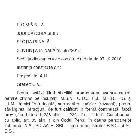
R O M Â N I A
JUDECĂTORIA SIBIU
SECŢIA PENALĂ
SENTINŢA PENALĂ nr. 567/2018
Şedinţa din camera de consiliu din data de 07.12.2018
Instanţa constituită din:
Preşedinte: A.I.I.
Grefier: C.V.I.
Pentru astăzi fiind stabilită pronunţarea asupra cauzei
penale privind pe inculpaţii M.S.N., O.I.C., R.J., M.P.R., P.G. şi
L.I.M., trimişi în judecată, sub control judiciar (revocat), pentru
săvârşirea infracţiunii de furt calificat în formă continuată, faptă
prev. şi ped. de art. 228 alin. 1 – 229 alin. 1 lit b din Codul penal,
cu aplic. art. 35 alin. 1 din Codul Penal, în dauna persoanelor
vătămate N.A., SC AA E. SRL – prin administrator B.S.C. şi SC
D.S..