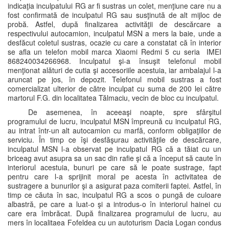
indicaţia inculpatului RG ar fi sustras un colet, menţiune care nu a
fost confirmată de inculpatul RG sau susţinută de alt mijloc de
probă. Astfel, după finalizarea activităţii de descărcare a
respectivului autocamion, inculpatul MSN a mers la baie, unde a
desfăcut coletul sustras, ocazie cu care a constatat că în interior
se afla un telefon mobil marca Xiaomi Redmi 5 cu seria IMEI
868240034266968. Inculpatul şi-a însuşit telefonul mobil
menţionat alături de cutia şi accesoriile acestuia, iar ambalajul l-a
aruncat pe jos, în depozit. Telefonul mobil sustras a fost
comercializat ulterior de către inculpat cu suma de 200 lei către
martorul F.G. din localitatea Tălmaciu, vecin de bloc cu inculpatul.
De asemenea, în aceeaşi noapte, spre sfârşitul
programului de lucru, inculpatul MSN împreună cu inculpatul RG,
au intrat într-un alt autocamion cu marfă, conform obligaţiilor de
serviciu. În timp ce îşi desfăşurau activităţile de descărcare,
inculpatul MSN l-a observat pe inculpatul RG că a tăiat cu un
briceag avut asupra sa un sac din rafie şi că a început să caute în
interiorul acestuia, bunuri pe care să le poate sustrage, fapt
pentru care l-a sprijinit moral pe acesta în activitatea de
sustragere a bunurilor şi a asigurat paza comiterii faptei. Astfel, în
timp ce căuta în sac, inculpatul RG a scos o pungă de culoare
albastră, pe care a luat-o şi a introdus-o în interiorul hainei cu
care era îmbrăcat. După finalizarea programului de lucru, au
mers în localitaea Fofeldea cu un autoturism Dacia Logan condus