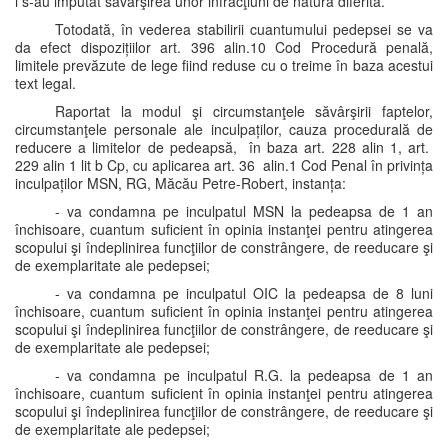
i s-au imputat săvârşirea unor infracţiuni de natură diferită.
Totodată, în vederea stabilirii cuantumului pedepsei se va
da efect dispozițiilor art. 396 alin.10 Cod Procedură penală,
limitele prevăzute de lege fiind reduse cu o treime în baza acestui
text legal.
Raportat la modul şi circumstanţele săvârşirii faptelor,
circumstanţele personale ale inculpaților, cauza procedurală de
reducere a limitelor de pedeapsă, în baza art. 228 alin 1, art.
229 alin 1 lit b Cp, cu aplicarea art. 36 alin.1 Cod Penal în privința
inculpaților MSN, RG, Măcău Petre-Robert, instanța:
- va condamna pe inculpatul MSN la pedeapsa de 1 an
închisoare, cuantum suficient în opinia instanţei pentru atingerea
scopului şi îndeplinirea funcţiilor de constrângere, de reeducare şi
de exemplaritate ale pedepsei;
- va condamna pe inculpatul OIC la pedeapsa de 8 luni
închisoare, cuantum suficient în opinia instanţei pentru atingerea
scopului şi îndeplinirea funcţiilor de constrângere, de reeducare şi
de exemplaritate ale pedepsei;
- va condamna pe inculpatul R.G. la pedeapsa de 1 an
închisoare, cuantum suficient în opinia instanţei pentru atingerea
scopului şi îndeplinirea funcţiilor de constrângere, de reeducare şi
de exemplaritate ale pedepsei;