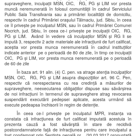
supraveghere, inculpații MSN, OIC, RG, PG și LIM vor presta
muncă neremunerată în folosul comunităţii în cadrul Serviciului
Public Sala Transilvania sau a primăriei localității de domiciliu,
respectiv în cadrul Primăriei oraşului Tălmaciu, jud. Sibiu, în ceea
ce îl privește pe inculpatul MSN, sau în cadrul Primăriei Comunei
Nocrich, jud. Sibiu, în ceea ce-i privește pe inculpații OIC, RG,
PG și LIM. Având în vedere că inculpaților MSN și RG li se
impută 3, respectiv 2 acte materiale ale infracțiunii de furt calificat,
aceștia vor presta munca neremunerată în cadrul instituțiilor
indicate anterior pe o perioadă de 80 de zile, în timp ce inculpații
OIC, PG și LIM, vor presta munca neremunerată pe o perioadă
de 60 de zile
În baza art. 91 alin. (4) C. pen. va atrage atenţia inculpaților
MSN, OIC, RG, PG și LIM asupra dispoziţiilor art. 96 C. Pen,
respectiv că nerespectarea cu rea credință a măsurilor de
supraveghere, neexecutarea obligațiilor dispuse sau săvârșirea
de noi infracțiuni în termenul de supraveghere atrag revocarea
suspendării executării pedepsei aplicate, acesta urmând să
execute pedeapsa închisorii în regim de detenție.
În ceea ce-l privește pe inculpatul MPR, instanța va
constata că infracţiunea de furt calificat imputată acestuia în
prezenta cauză a fost săvârşită în stare de recidivă
postcondamnatorie faţă de infracţiunea pentru care inculpatul a
fost condamnat prin Sentinţa penală nr. ../20.03.2017 pronunţată