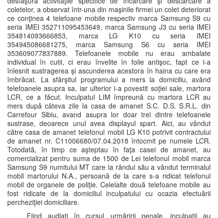
desfăşura activităţile specifice de încărcare şi descărcare a
coletelor, a observat într-una din maşinile firmei un colet deteriorat
ce conţinea 4 telefoane mobile respectiv marca Samsung S9 cu
seria IMEI 352711095453649, marca Samsung J3 cu seria IMEI
354814093666853, marca LG K10 cu seria IMEI
354945086681275, marca Samsung S6 cu seria IMEI
353609077837889. Telefoanele mobile nu erau ambalate
individual în cutii, ci erau învelite în folie antişoc, fapt ce i-a
înlesnit sustragerea şi ascunderea acestora în haina cu care era
îmbrăcat. La sfârşitul programului a mers la domiciliu, având
telefoanele asupra sa, iar ulterior i-a povestit soţiei sale, martora
LCR, ce a făcut. Inculpatul LIM împreună cu martora LCR au
mers după câteva zile la casa de amanet S.C. D.S. S.R.L. din
Carrefour Sibiu, avand asupra lor doar trei dintre telefoanele
sustrase, deoarece unul avea displayul spart. Aici, au vândut
către casa de amanet telefonul mobil LG K10 potrivit contractului
de amanet nr. C11006680/07.04.2018 întocmit pe numele LCR.
Totodată, în timp ce aşteptau în faţa casei de amanet, au
comercializat pentru suma de 1500 de Lei telefonul mobil marca
Samsung S9 numitului MT care la rândul său a vândut terminalul
mobil martorului N.A., persoană de la care s-a ridicat telefonul
mobil de organele de poliţie. Celelalte două telefoane mobile au
fost ridicate de la domiciliul inculpatului cu ocazia efectuării
percheziţiei domiciliare.
Fiind audiați în cursul urmăririi penale, inculpații au