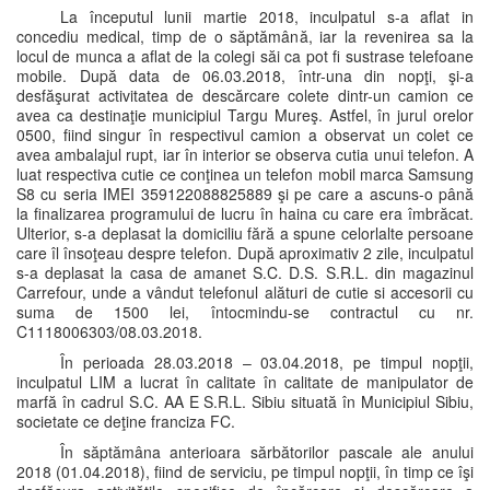
La începutul lunii martie 2018, inculpatul s-a aflat in
concediu medical, timp de o săptămână, iar la revenirea sa la
locul de munca a aflat de la colegi săi ca pot fi sustrase telefoane
mobile. După data de 06.03.2018, într-una din nopţi, şi-a
desfăşurat activitatea de descărcare colete dintr-un camion ce
avea ca destinaţie municipiul Targu Mureş. Astfel, în jurul orelor
0500, fiind singur în respectivul camion a observat un colet ce
avea ambalajul rupt, iar în interior se observa cutia unui telefon. A
luat respectiva cutie ce conţinea un telefon mobil marca Samsung
S8 cu seria IMEI 359122088825889 şi pe care a ascuns-o până
la finalizarea programului de lucru în haina cu care era îmbrăcat.
Ulterior, s-a deplasat la domiciliu fără a spune celorlalte persoane
care îl însoţeau despre telefon. După aproximativ 2 zile, inculpatul
s-a deplasat la casa de amanet S.C. D.S. S.R.L. din magazinul
Carrefour, unde a vândut telefonul alături de cutie si accesorii cu
suma de 1500 lei, întocmindu-se contractul cu nr.
C1118006303/08.03.2018.
În perioada 28.03.2018 – 03.04.2018, pe timpul nopţii,
inculpatul LIM a lucrat în calitate în calitate de manipulator de
marfă în cadrul S.C. AA E S.R.L. Sibiu situată în Municipiul Sibiu,
societate ce deţine franciza FC.
În săptămâna anterioara sărbătorilor pascale ale anului
2018 (01.04.2018), fiind de serviciu, pe timpul nopţii, în timp ce îşi