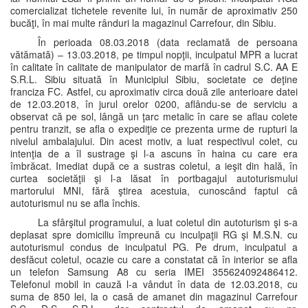
comercializat tichetele revenite lui, în număr de aproximativ 250
bucăţi, în mai multe rânduri la magazinul Carrefour, din Sibiu.
În perioada 08.03.2018 (data reclamată de persoana
vătămată) – 13.03.2018, pe timpul nopţii, inculpatul MPR a lucrat
în calitate în calitate de manipulator de marfă în cadrul S.C. AA E
S.R.L. Sibiu situată în Municipiul Sibiu, societate ce deţine
franciza FC. Astfel, cu aproximativ circa două zile anterioare datei
de 12.03.2018, în jurul orelor 0200, aflându-se de serviciu a
observat că pe sol, lângă un ţarc metalic în care se aflau colete
pentru tranzit, se afla o expediţie ce prezenta urme de rupturi la
nivelul ambalajului. Din acest motiv, a luat respectivul colet, cu
intenţia de a îl sustrage şi l-a ascuns în haina cu care era
îmbrăcat. Imediat după ce a sustras coletul, a ieşit din hală, în
curtea societăţii şi l-a lăsat în portbagajul autoturismului
martorului MNI, fără ştirea acestuia, cunoscând faptul câ
autoturismul nu se afla închis.
La sfârşitul programului, a luat coletul din autoturism şi s-a
deplasat spre domiciliu împreună cu inculpaţii RG şi M.S.N. cu
autoturismul condus de inculpatul PG. Pe drum, inculpatul a
desfăcut coletul, ocazie cu care a constatat că în interior se afla
un telefon Samsung A8 cu seria IMEI 355624092486412.
Telefonul mobil in cauză l-a vândut în data de 12.03.2018, cu
suma de 850 lei, la o casă de amanet din magazinul Carrefour