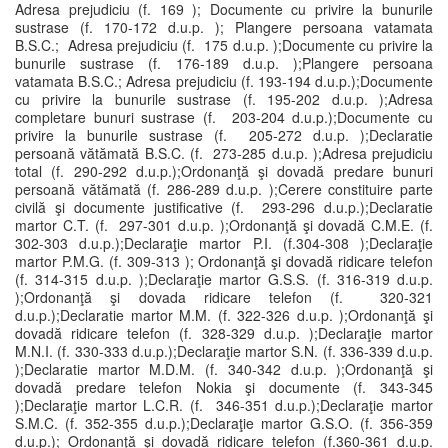
Adresa prejudiciu (f. 169 ); Documente cu privire la bunurile
sustrase (f. 170-172 d.u.p. ); Plangere persoana vatamata
B.S.C.; Adresa prejudiciu (f. 175 d.u.p. );Documente cu privire la
bunurile sustrase (f. 176-189 d.u.p. );Plangere persoana
vatamata B.S.C.; Adresa prejudiciu (f. 193-194 d.u.p.);Documente
cu privire la bunurile sustrase (f. 195-202 d.u.p. );Adresa
completare bunuri sustrase (f. 203-204 d.u.p.);Documente cu
privire la bunurile sustrase (f. 205-272 d.u.p. );Declaratie
persoană vătămată B.S.C. (f. 273-285 d.u.p. );Adresa prejudiciu
total (f. 290-292 d.u.p.);Ordonanţă şi dovadă predare bunuri
persoană vătămată (f. 286-289 d.u.p. );Cerere constituire parte
civilă şi documente justificative (f. 293-296 d.u.p.);Declaratie
martor C.T. (f. 297-301 d.u.p. );Ordonanţă şi dovadă C.M.E. (f.
302-303 d.u.p.);Declaraţie martor P.I. (f.304-308 );Declaraţie
martor P.M.G. (f. 309-313 ); Ordonanţă şi dovadă ridicare telefon
(f. 314-315 d.u.p. );Declaraţie martor G.S.S. (f. 316-319 d.u.p.
);Ordonanţă şi dovada ridicare telefon (f. 320-321
d.u.p.);Declaratie martor M.M. (f. 322-326 d.u.p. );Ordonanţă şi
dovadă ridicare telefon (f. 328-329 d.u.p. );Declaraţie martor
M.N.I. (f. 330-333 d.u.p.);Declaraţie martor S.N. (f. 336-339 d.u.p.
);Declaratie martor M.D.M. (f. 340-342 d.u.p. );Ordonanţă şi
dovadă predare telefon Nokia şi documente (f. 343-345
);Declaraţie martor L.C.R. (f. 346-351 d.u.p.);Declaraţie martor
S.M.C. (f. 352-355 d.u.p.);Declaraţie martor G.S.O. (f. 356-359
d.u.p.); Ordonanţă şi dovadă ridicare telefon (f.360-361 d.u.p.