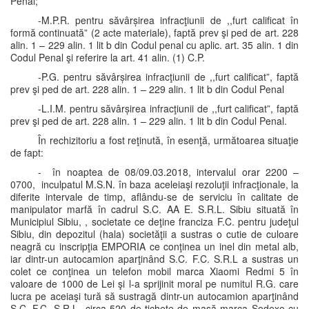
Penal;
-M.P.R. pentru săvârșirea infracţiunii de ,,furt calificat în
formă continuată” (2 acte materiale), faptă prev şi ped de art. 228
alin. 1 – 229 alin. 1 lit b din Codul penal cu aplic. art. 35 alin. 1 din
Codul Penal şi referire la art. 41 alin. (1) C.P.
-P.G. pentru săvârșirea infracţiunii de ,,furt calificat”, faptă
prev şi ped de art. 228 alin. 1 – 229 alin. 1 lit b din Codul Penal
-L.I.M. pentru săvârșirea infracţiunii de ,,furt calificat”, faptă
prev şi ped de art. 228 alin. 1 – 229 alin. 1 lit b din Codul Penal.
În rechizitoriu a fost reţinută, în esenţă, următoarea situaţie
de fapt:
- în noaptea de 08/09.03.2018, intervalul orar 2200 –
0700, inculpatul M.S.N. în baza aceleiaşi rezoluţii infracţionale, la
diferite intervale de timp, aflându-se de serviciu în calitate de
manipulator marfă în cadrul S.C. AA E. S.R.L. Sibiu situată în
Municipiul Sibiu, , societate ce deţine franciza F.C. pentru judeţul
Sibiu, din depozitul (hala) societăţii a sustras o cutie de culoare
neagră cu inscripţia EMPORIA ce conţinea un inel din metal alb,
iar dintr-un autocamion aparţinând S.C. F.C. S.R.L a sustras un
colet ce conţinea un telefon mobil marca Xiaomi Redmi 5 în
valoare de 1000 de Lei şi l-a sprijinit moral pe numitul R.G. care
lucra pe aceiaşi tură să sustragă dintr-un autocamion aparţinând
S.C. F.C. S.R.L circa 520 de tichete de masă marca Sodexo cu