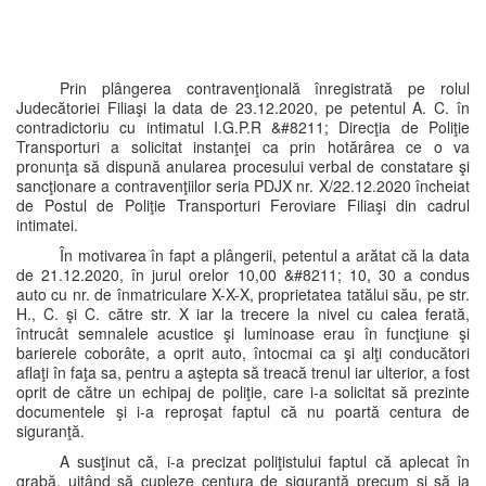
Prin plângerea contravenţională înregistrată pe rolul
Judecătoriei Filiaşi la data de 23.12.2020, pe petentul A. C. în
contradictoriu cu intimatul I.G.P.R &#8211; Direcţia de Poliţie
Transporturi a solicitat instanţei ca prin hotărârea ce o va
pronunţa să dispună anularea procesului verbal de constatare şi
sancţionare a contravenţiilor seria PDJX nr. X/22.12.2020 încheiat
de Postul de Poliţie Transporturi Feroviare Filiaşi din cadrul
intimatei.
În motivarea în fapt a plângerii, petentul a arătat că la data
de 21.12.2020, în jurul orelor 10,00 &#8211; 10, 30 a condus
auto cu nr. de înmatriculare X-X-X, proprietatea tatălui său, pe str.
H., C. şi C. către str. X iar la trecere la nivel cu calea ferată,
întrucât semnalele acustice şi luminoase erau în funcţiune şi
barierele coborâte, a oprit auto, întocmai ca şi alţi conducători
aflaţi în faţa sa, pentru a aştepta să treacă trenul iar ulterior, a fost
oprit de către un echipaj de poliţie, care i-a solicitat să prezinte
documentele şi i-a reproşat faptul că nu poartă centura de
siguranţă.
A susţinut că, i-a precizat poliţistului faptul că aplecat în
grabă, uitând să cupleze centura de siguranţă precum şi să ia