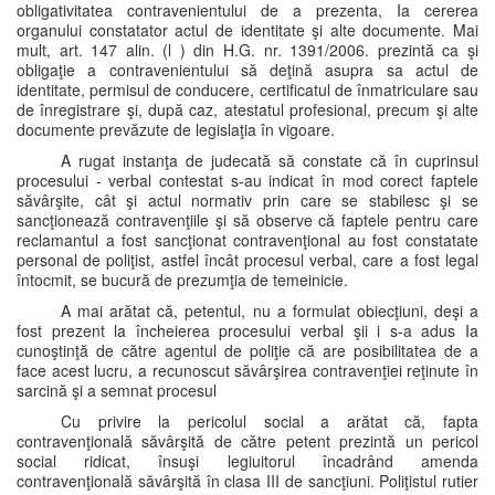
obligativitatea contravenientului de a prezenta, Ia cererea
organului constatator actul de identitate şi alte documente. Mai
mult, art. 147 alin. (l ) din H.G. nr. 1391/2006. prezintă ca şi
obligaţie a contravenientului să deţină asupra sa actul de
identitate, permisul de conducere, certificatul de înmatriculare sau
de înregistrare şi, după caz, atestatul profesional, precum şi alte
documente prevăzute de legislaţia în vigoare.
A rugat instanţa de judecată să constate că în cuprinsul
procesului - verbal contestat s-au indicat în mod corect faptele
săvârşite, cât şi actul normativ prin care se stabilesc şi se
sancţionează contravenţiile şi să observe că faptele pentru care
reclamantul a fost sancţionat contravenţional au fost constatate
personal de poliţist, astfel încât procesul verbal, care a fost legal
întocmit, se bucură de prezumţia de temeinicie.
A mai arătat că, petentul, nu a formulat obiecţiuni, deşi a
fost prezent la încheierea procesului verbal şii i s-a adus Ia
cunoştinţă de către agentul de poliţie că are posibilitatea de a
face acest lucru, a recunoscut săvârşirea contravenţiei reţinute în
sarcină şi a semnat procesul
Cu privire la pericolul social a arătat că, fapta
contravenţională săvârşită de către petent prezintă un pericol
social ridicat, însuşi legiuitorul încadrând amenda
contravenţională săvârşită în clasa III de sancţiuni. Poliţistul rutier