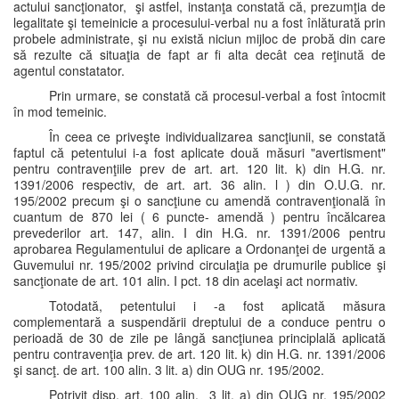
actului sancţionator, şi astfel, instanţa constată că, prezumţia de
legalitate şi temeinicie a procesului-verbal nu a fost înlăturată prin
probele administrate, şi nu există niciun mijloc de probă din care
să rezulte că situaţia de fapt ar fi alta decât cea reţinută de
agentul constatator.
Prin urmare, se constată că procesul-verbal a fost întocmit
în mod temeinic.
În ceea ce priveşte individualizarea sancţiunii, se constată
faptul că petentului i-a fost aplicate două măsuri "avertisment"
pentru contravenţiile prev de art. art. 120 lit. k) din H.G. nr.
1391/2006 respectiv, de art. art. 36 alin. l ) din O.U.G. nr.
195/2002 precum şi o sancţiune cu amendă contravenţională în
cuantum de 870 lei ( 6 puncte- amendă ) pentru încălcarea
prevederilor art. 147, alin. I din H.G. nr. 1391/2006 pentru
aprobarea Regulamentului de aplicare a Ordonanţei de urgentă a
Guvemului nr. 195/2002 privind circulaţia pe drumurile publice şi
sancţionate de art. 101 alin. I pct. 18 din acelaşi act normativ.
Totodată, petentului i -a fost aplicată măsura
complementară a suspendării dreptului de a conduce pentru o
perioadă de 30 de zile pe lângă sancţiunea principlală aplicată
pentru contravenţia prev. de art. 120 lit. k) din H.G. nr. 1391/2006
şi sancţ. de art. 100 alin. 3 lit. a) din OUG nr. 195/2002.
Potrivit disp. art. 100 alin. 3 lit. a) din OUG nr. 195/2002