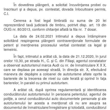
În dovedirea plângerii, a solicitat încuviinţarea probei cu
înscrisuri şi a depus, pv. contestat, dovada înlocuitoare permis,
C.I.
Cererea a fost legal timbrată cu suma de 20 lei
reprezentând taxă judiciară de timbru, potrivit disp. art. 19 din
OUG nr. 80/2013, conform chitanţei aflată la fila nr. 7 dosar.
La data de 24.02.2021 intimatul a depus întâmpinare
solicitând respingerea plângerii contravenţionale formulate de
petent şi menţinerea procesului verbal contestat ca legal şi
temeinic.
În fapt, intimatul a arătat că, la data de 21.12.2020, în jurul
orelor 10,30, pe strada H., C. şi C. din Filiaşi, agentul constatator
a observat autoturismul marca Audi cu nr. de înmatriculare X X X,
care se deplasa pe aceeaşi stradă, în direcţia str. X, efectuând
manevra de depăşire a coloanei de autoturisme aflate oprite la
barierele de la trecerea de nivel cu cale ferată şi oprind în faţa
barierelor, în paralel cu primul autoturism.
A arătat că, după oprirea regulamentară şi identificarea
conducătorului autoturismului în persoana petentului, agentul de
poliţie, a cerut conducătorului auto documentele personale şi ale
autoturismului iar acesta a menţionat că nu are asupra sa
documentul de înmatriculare/înregistrare şi totodată, conducătorul