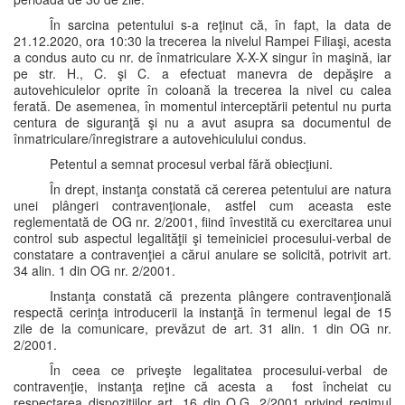
În sarcina petentului s-a reţinut că, în fapt, la data de
21.12.2020, ora 10:30 la trecerea la nivelul Rampei Filiaşi, acesta
a condus auto cu nr. de înmatriculare X-X-X singur în maşină, iar
pe str. H., C. şi C. a efectuat manevra de depăşire a
autovehiculelor oprite în coloană la trecerea la nivel cu calea
ferată. De asemenea, în momentul interceptării petentul nu purta
centura de siguranţă şi nu a avut asupra sa documentul de
înmatriculare/înregistrare a autovehiculului condus.
Petentul a semnat procesul verbal fără obiecţiuni.
În drept, instanţa constată că cererea petentului are natura
unei plângeri contravenţionale, astfel cum aceasta este
reglementată de OG nr. 2/2001, fiind învestită cu exercitarea unui
control sub aspectul legalităţii şi temeiniciei procesului-verbal de
constatare a contravenţiei a cărui anulare se solicită, potrivit art.
34 alin. 1 din OG nr. 2/2001.
Instanţa constată că prezenta plângere contravenţională
respectă cerinţa introducerii la instanţă în termenul legal de 15
zile de la comunicare, prevăzut de art. 31 alin. 1 din OG nr.
2/2001.
În ceea ce priveşte legalitatea procesului-verbal de
contravenţie, instanţa reţine că acesta a fost încheiat cu
respectarea dispoziţiilor art. 16 din O.G. 2/2001 privind regimul