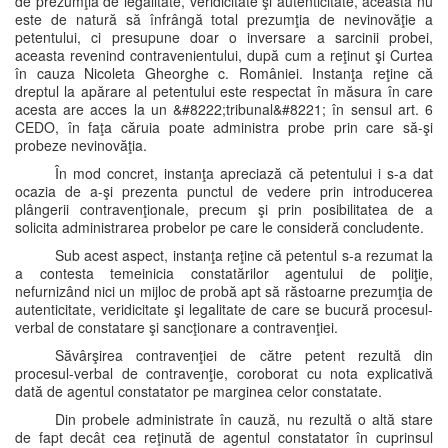
de prezumţia de legalitate, veridicitate şi autenticitate, aceasta nu
este de natură să înfrângă total prezumţia de nevinovăţie a
petentului, ci presupune doar o inversare a sarcinii probei,
aceasta revenind contravenientului, după cum a reţinut şi Curtea
în cauza Nicoleta Gheorghe c. României. Instanţa reţine că
dreptul la apărare al petentului este respectat în măsura în care
acesta are acces la un &#8222;tribunal&#8221; în sensul art. 6
CEDO, în faţa căruia poate administra probe prin care să-şi
probeze nevinovăţia.
În mod concret, instanţa apreciază că petentului i s-a dat
ocazia de a-şi prezenta punctul de vedere prin introducerea
plângerii contravenţionale, precum şi prin posibilitatea de a
solicita administrarea probelor pe care le consideră concludente.
Sub acest aspect, instanţa reţine că petentul s-a rezumat la
a contesta temeinicia constatărilor agentului de poliţie,
nefurnizând nici un mijloc de probă apt să răstoarne prezumţia de
autenticitate, veridicitate şi legalitate de care se bucură procesul-
verbal de constatare şi sancţionare a contravenţiei.
Săvârşirea contravenţiei de către petent rezultă din
procesul-verbal de contravenţie, coroborat cu nota explicativă
dată de agentul constatator pe marginea celor constatate.
Din probele administrate în cauză, nu rezultă o altă stare
de fapt decât cea reţinută de agentul constatator în cuprinsul