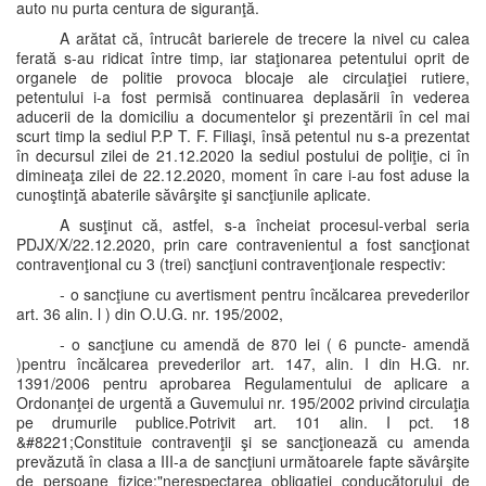
auto nu purta centura de siguranţă.
A arătat că, întrucât barierele de trecere la nivel cu calea
ferată s-au ridicat între timp, iar staţionarea petentului oprit de
organele de politie provoca blocaje ale circulaţiei rutiere,
petentului i-a fost permisă continuarea deplasării în vederea
aducerii de la domiciliu a documentelor şi prezentării în cel mai
scurt timp la sediul P.P T. F. Filiaşi, însă petentul nu s-a prezentat
în decursul zilei de 21.12.2020 la sediul postului de poliţie, ci în
dimineaţa zilei de 22.12.2020, moment în care i-au fost aduse la
cunoştinţă abaterile săvârşite şi sancţiunile aplicate.
A susţinut că, astfel, s-a încheiat procesul-verbal seria
PDJX/X/22.12.2020, prin care contravenientul a fost sancţionat
contravenţional cu 3 (trei) sancţiuni contravenţionale respectiv:
- o sancţiune cu avertisment pentru încălcarea prevederilor
art. 36 alin. l ) din O.U.G. nr. 195/2002,
- o sancţiune cu amendă de 870 lei ( 6 puncte- amendă
)pentru încălcarea prevederilor art. 147, alin. I din H.G. nr.
1391/2006 pentru aprobarea Regulamentului de aplicare a
Ordonanţei de urgentă a Guvemului nr. 195/2002 privind circulaţia
pe drumurile publice.Potrivit art. 101 alin. I pct. 18
&#8221;Constituie contravenţii şi se sancţionează cu amenda
prevăzută în clasa a III-a de sancţiuni următoarele fapte săvârşite
de persoane fizice:"nerespectarea obligatiei conducătorului de