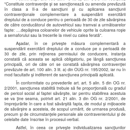
"Constituie contravenţie şi se sancţionează cu amenda prevăzută
în clasa a II-a de sancţiuni şi cu aplicarea sancţiunii
contravenţionale complementare a suspendării exercitării
dreptului de a conduce pentru o perioadă de 30 de zile săvârşirea
de către conducătorul de autovehicul sau tramvai a următoarelor
fapte: ....depăşirea coloanelor de vehicule oprite la culoarea roşie
a semaforului sau la trecerile la nivel cu calea ferată".
Aşadar, în ce priveşte măsura complementară a
suspendării exercitării dreptului de a conduce pe o perioadă de
30 de zile, prin reţinerea permisului de conducere, instanţa
constată că aceasta se aplică obligatoriu, pe lângă sancţiunea
principală, ori de câte ori se constată săvârşirea contravenţiei
prevăzute de art. 100 alin. 3 lit. a) din OUG nr. 195/2002, iar nu în
mod facultativ şi indiferent de sancţiunea principală aplicată.
În conformitate cu prevederile art. art. 5 alin. 5 din OG nr.
2/2001, sancţiunea stabilită trebuie să fie proporţională cu gradul
de pericol social al faptei săvârşite, iar pentru stabilirea acestuia
se va ţine seama, potrivit art. 21 alin. 3 din OG nr. 2/2001, de
împrejurările în care a fost săvârşită fapta, de modul şi mijloacele
de săvârşire a acesteia, de scopul urmărit, de urmarea produsă,
precum şi de circumstanţele personale ale contravenientului şi de
celelalte date înscrise în procesul-verbal.
Astfel, în ceea ce priveşte individualizarea sancţiunilor