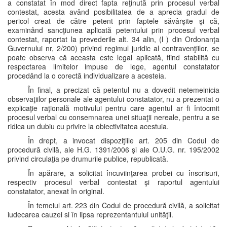
a constatat în mod direct fapta reţinută prin procesul verbal
contestat, acesta având posibilitatea de a aprecia gradul de
pericol creat de către petent prin faptele săvârşite şi că,
examinând sancţiunea aplicată petentului prin procesul verbal
contestat, raportat la prevederile alt. 34 alin, (l ) din Ordonanţa
Guvernului nr, 2/200) privind regimul juridic al contravenţiilor, se
poate observa că aceasta este legal aplicată, fiind stabilită cu
respectarea limitelor impuse de lege, agentul constatator
procedând la o corectă individualizare a acesteia.
În final, a precizat că petentul nu a dovedit netemeinicia
observaţiilor personale ale agentului constatator, nu a prezentat o
explicaţie raţională motivului pentru care agentul ar fi întocmit
procesul verbal cu consemnarea unei situaţii nereale, pentru a se
ridica un dubiu cu privire la obiectivitatea acestuia.
În drept, a invocat dispoziţiile art. 205 din Codul de
procedură civilă, ale H.G. 1391/2006 şi ale O.U.G. nr. 195/2002
privind circulaţia pe drumurile publice, republicată.
În apărare, a solicitat încuviinţarea probei cu înscrisuri,
respectiv procesul verbal contestat şi raportul agentului
constatator, anexat în original.
În temeiul art. 223 din Codul de procedură civilă, a solicitat
iudecarea cauzei si în lipsa reprezentantului unităţii.