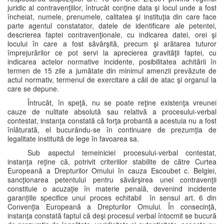
juridic al contravenţiilor, întrucât conţine data şi locul unde a fost
încheiat, numele, prenumele, calitatea şi instituţia din care face
parte agentul constatator, datele de identificare ale petentei,
descrierea faptei contravenţionale, cu indicarea datei, orei şi
locului în care a fost săvârşită, precum şi arătarea tuturor
împrejurărilor ce pot servi la aprecierea gravităţii faptei, cu
indicarea actelor normative incidente, posibilitatea achitării în
termen de 15 zile a jumătate din minimul amenzii prevăzute de
actul normativ, termenul de exercitare a căii de atac şi organul la
care se depune.
Întrucât, în speţă, nu se poate reţine existenţa vreunei
cauze de nulitate absolută sau relativă a procesului-verbal
contestat, instanţa constată că forţa probantă a acestuia nu a fost
înlăturată, el bucurându-se în continuare de prezumţia de
legalitate instituită de lege în favoarea sa.
Sub aspectul temeiniciei procesului-verbal contestat,
instanţa reţine că, potrivit criteriilor stabilite de către Curtea
Europeană a Drepturilor Omului în cauza Escoubet c. Belgiei,
sancţionarea petentului pentru săvârşirea unei contravenţii
constituie o acuzaţie în materie penală, devenind incidente
garanţiile specifice unui proces echitabil în sensul art. 6 din
Convenţia Europeană a Drepturilor Omului. În consecinţă,
instanţa constată faptul că deşi procesul verbal întocmit se bucură