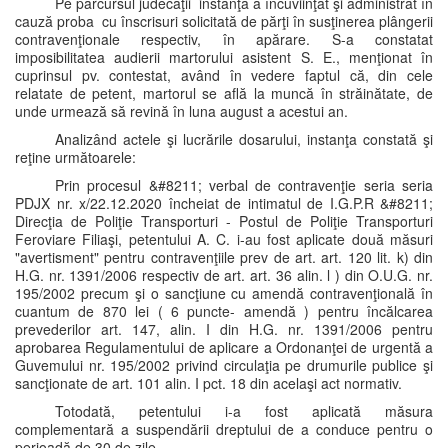
Pe parcursul judecăţii instanţa a încuviinţat şi administrat în
cauză proba cu înscrisuri solicitată de părţi în susţinerea plângerii
contravenţionale respectiv, în apărare. S-a constatat
imposibilitatea audierii martorului asistent S. E., menţionat în
cuprinsul pv. contestat, având în vedere faptul că, din cele
relatate de petent, martorul se află la muncă în străinătate, de
unde urmează să revină în luna august a acestui an.
Analizând actele şi lucrările dosarului, instanţa constată şi
reţine următoarele:
Prin procesul &#8211; verbal de contravenţie seria seria
PDJX nr. x/22.12.2020 încheiat de intimatul de I.G.P.R &#8211;
Direcţia de Poliţie Transporturi - Postul de Poliţie Transporturi
Feroviare Filiaşi, petentului A. C. i-au fost aplicate două măsuri
"avertisment" pentru contravenţiile prev de art. art. 120 lit. k) din
H.G. nr. 1391/2006 respectiv de art. art. 36 alin. l ) din O.U.G. nr.
195/2002 precum şi o sancţiune cu amendă contravenţională în
cuantum de 870 lei ( 6 puncte- amendă ) pentru încălcarea
prevederilor art. 147, alin. I din H.G. nr. 1391/2006 pentru
aprobarea Regulamentului de aplicare a Ordonanţei de urgentă a
Guvemului nr. 195/2002 privind circulaţia pe drumurile publice şi
sancţionate de art. 101 alin. I pct. 18 din acelaşi act normativ.
Totodată, petentului i-a fost aplicată măsura
complementară a suspendării dreptului de a conduce pentru o
perioadă de 30 de zile.