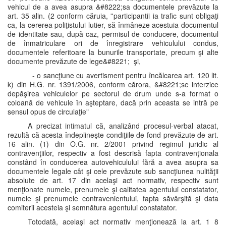
vehicul de a avea asupra &#8222;sa documentele prevăzute la
art. 35 alin. (2 conform căruia, ''participantii ia trafic sunt obligaţi
ca, la cererea poliţistului lutier, să înmâneze acestuia documentul
de identitate sau, după caz, permisul de conducere, documentul
de înmatriculare ori de înregistrare vehiculului condus,
documentele referitoare la bunurile transportate, precum şi alte
documente prevăzute de lege&#8221; şi,
- o sancţiune cu avertisment pentru încălcarea art. 120 lit.
k) din H.G. nr. 1391/2006, conform cărora, &#8221;se interzice
depăşirea vehiculelor pe sectorul de drum unde s-a format o
coloană de vehicule în aşteptare, dacă prin aceasta se intră pe
sensul opus de circulaţie"
A precizat intimatul că, analizând procesul-verbal atacat,
rezultă că acesta îndeplineşte condiţiile de fond prevăzute de art.
16 alin. (1) din O.G. nr. 2/2001 privind regimul juridic al
contravenţiilor, respectiv a fost descrisă fapta contravenţionala
constând în conducerea autovehiculului fără a avea asupra sa
documentele legale cât şi cele prevăzute sub sancţiunea nulităţii
absolute de art. 17 din acelaşi act normativ, respectiv sunt
menţionate numele, prenumele şi calitatea agentului constatator,
numele şi prenumele contravenientului, fapta săvârşită şi data
comiterii acesteia şi semnătura agentului constatator.
Totodată, acelaşi act normativ menţionează la art. 1 8