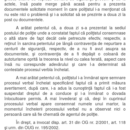
actele, însă poate merge până acasă pentru a prezenta
documentele solicitate moment în care poliţistul i-a menţionat că
nu este nici o problemă şi i-a solicitat să se prezinte a doua zi la
post cu documentele.
A arătat petentul că, a doua zi s-a prezentat la sediul
postului de poliţie unde a constatat faptul că poliţistul consemnase
o altă stare de fapt decât cele petrecute efectiv, respectiv, a
reţinut în sarcina petentului pe lângă contravenţia de nepurtare a
centurii de siguranţă, respectiv, de a nu fi avut asupra sa
documentele, şi contravenţia de a fi depăşit o coloană de
autoturisme oprită la trecerea la nivel cu calea ferată, aspect care
însă nu corespunde adevărului şi care l-a determinat să
contestate procesul verbla încheiat.
A mai arătat petentul că, poliţistul i-a înmânat spre semnare
procesul verbal încheiat specificând faptul că a primit măsura
avertisment, după care, i-a adus la cunoştinţă faptul că i-a fost
suspendat dreptul de a conduce şi i-a înmânat o dovada
înlocuitoare permis. A mai învederat şi că, deşi în cuprinsul
procesului verbal apare consemnat numele unui martor, la
momentul încheierii procesului verbal nu a observat nici o
persoană care să fie chemată de agentul de poliţie.
În drept, a invocat disp. art. 31 din OG nr. 2/2001, art. 118
şi urm. din OUG nr. 195/2002.