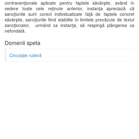
contravenţionale aplicate pentru faptele săvârşite, având în
vedere toate cele reţinute anterior, instanţa apreciază că
sancţiunile sunt corect individualizate faţă de faptele concret
săvârşite, sancţiunile fiind stabilite în limitele prevăzute de textul
sancţionator, urmând ca instanţa, să respingă plângerea ca
nefondată.
Domenii speta
Circulaţie rutieră