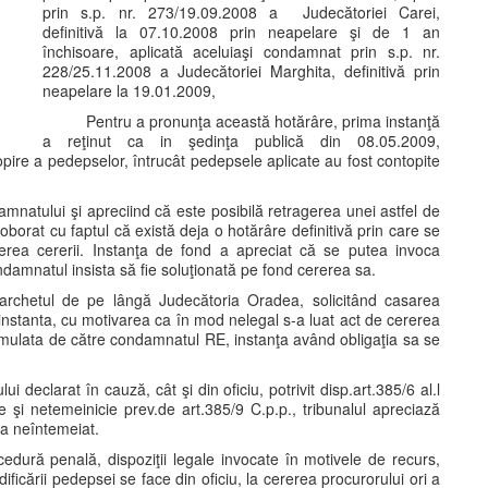
prin s.p. nr. 273/19.09.2008 a Judecătoriei Carei,
definitivă la 07.10.2008 prin neapelare şi de 1 an
închisoare, aplicată aceluiaşi condamnat prin s.p. nr.
228/25.11.2008 a Judecătoriei Marghita, definitivă prin
neapelare la 19.01.2009,
Pentru a pronunţa această hotărâre, prima instanţă
a reţinut ca in şedinţa publică din 08.05.2009,
pire a pedepselor, întrucât pedepsele aplicate au fost contopite
natului şi apreciind că este posibilă retragerea unei astfel de
oborat cu faptul că există deja o hotărâre definitivă prin care se
erea cererii. Instanţa de fond a apreciat că se putea invoca
damnatul insista să fie soluţionată pe fond cererea sa.
Parchetul de pe lângă Judecătoria Oradea, solicitând casarea
 instanta, cu motivarea ca în mod nelegal s-a luat act de cererea
mulata de către condamnatul RE, instanţa având obligaţia sa se
 declarat în cauză, cât şi din oficiu, potrivit disp.art.385/6 al.l
te şi netemeinicie prev.de art.385/9 C.p.p., tribunalul apreciază
a neîntemeiat.
ocedură penală, dispoziţii legale invocate în motivele de recurs,
icării pedepsei se face din oficiu, la cererea procurorului ori a