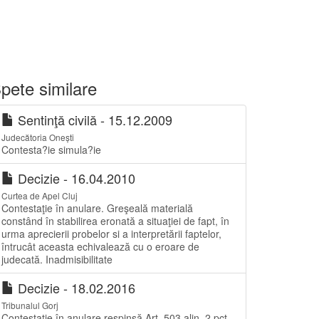
pete similare
Sentinţă civilă - 15.12.2009
Judecătoria Onești
Contesta?ie simula?ie
Decizie - 16.04.2010
Curtea de Apel Cluj
Contestaţie în anulare. Greşeală materială
constând în stabilirea eronată a situaţiei de fapt, în
urma aprecierii probelor si a interpretării faptelor,
întrucât aceasta echivalează cu o eroare de
judecată. Inadmisibilitate
Decizie - 18.02.2016
Tribunalul Gorj
Contestaţie în anulare respinsă.Art. 503 alin. 2 pct.