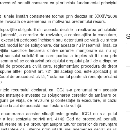
 procedură penală consacra ca şi principiu fundamental principiul
it unele limitări consistente tocmai prin decizia nr. XXXIV/2006
cizie invocata de asemenea în motivarea prezentului recurs.
ispoziţiile obligatorii din aceasta decizie <realizarea principiului
S
judecată, a cererilor de revizuire, a contestaţiilor la executare,
xecutării pedepsei închisorii sau detenţiunii pe viaţă cu stricta
ează modul lor de soluţionare, dar aceasta nu înseamnă, însă, ca
ţiile specifice fiecăreia dintre cererile menţionate să nu îşi
i sensului solicitării pe care partea a înţeles să li-l dea prin
însemna să se contravină principiului dreptului părţii de a dispune
 Codul de procedură civilă care, reglementând procedura de drept
ne altfel, potrivit art. 721 din acelaşi cod, este aplicabil şi în
in Codul de procedură civilă, "reclamantul poate să renunţe oricând
.>
tele recursului declarat, ca ICCJ s-a pronunţat prin aceasta
tre instanţele investite cu soluţionarea cererilor de amânare ori
iunii pe viaţă, de revizuire şi contestaţie la executare, în cazul
să se ia act de această manifestare de voinţă.
 enumerarea acestor situaţii este greşita. ICCJ nu s-a putut
 a fost sesizata potrivit art. 4142 Cod de procedură penală.
câtă vreme nu s-a pronunţat asupra tuturor cererilor de renunţare
instanţele ca, ulterior pronunţării unei asemenea decizii sa îşi