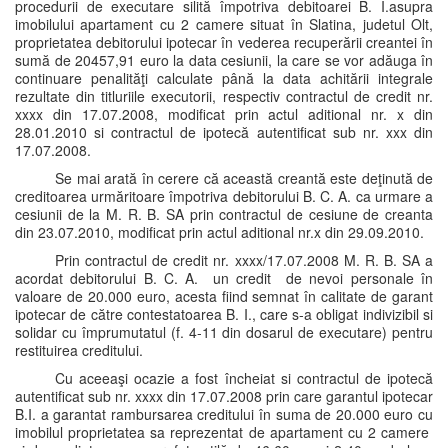
procedurii de executare silită împotriva debitoarei B. I.asupra
imobilului apartament cu 2 camere situat în Slatina, judetul Olt,
proprietatea debitorului ipotecar în vederea recuperării creantei în
sumă de 20457,91 euro la data cesiunii, la care se vor adăuga în
continuare penalităţi calculate până la data achitării integrale
rezultate din titluriile executorii, respectiv contractul de credit nr.
xxxx din 17.07.2008, modificat prin actul aditional nr. x din
28.01.2010 si contractul de ipotecă autentificat sub nr. xxx din
17.07.2008.
Se mai arată în cerere că această creantă este deţinută de
creditoarea urmăritoare împotriva debitorului B. C. A. ca urmare a
cesiunii de la M. R. B. SA prin contractul de cesiune de creanta
din 23.07.2010, modificat prin actul aditional nr.x din 29.09.2010.
Prin contractul de credit nr. xxxx/17.07.2008 M. R. B. SA a
acordat debitorului B. C. A. un credit de nevoi personale în
valoare de 20.000 euro, acesta fiind semnat în calitate de garant
ipotecar de către contestatoarea B. I., care s-a obligat indivizibil si
solidar cu împrumutatul (f. 4-11 din dosarul de executare) pentru
restituirea creditului.
Cu aceeaşi ocazie a fost încheiat si contractul de ipotecă
autentificat sub nr. xxxx din 17.07.2008 prin care garantul ipotecar
B.I. a garantat rambursarea creditului în suma de 20.000 euro cu
imobilul proprietatea sa reprezentat de apartament cu 2 camere