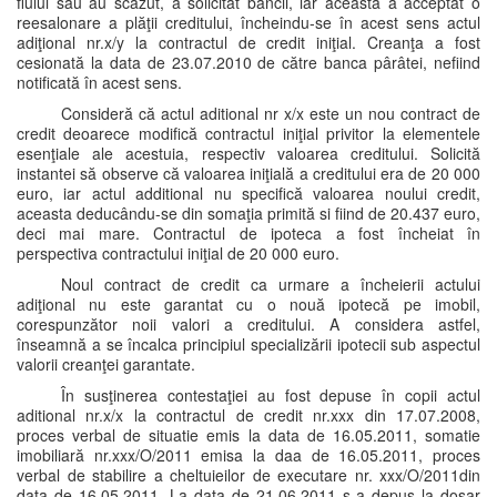
fiului său au scăzut, a solicitat băncii, iar aceasta a acceptat o
reesalonare a plăţii creditului, încheindu-se în acest sens actul
adiţional nr.x/y la contractul de credit iniţial. Creanţa a fost
cesionată la data de 23.07.2010 de către banca pârâtei, nefiind
notificată în acest sens.
Consideră că actul aditional nr x/x este un nou contract de
credit deoarece modifică contractul iniţial privitor la elementele
esenţiale ale acestuia, respectiv valoarea creditului. Solicită
instantei să observe că valoarea iniţială a creditului era de 20 000
euro, iar actul additional nu specifică valoarea noului credit,
aceasta deducându-se din somaţia primită si fiind de 20.437 euro,
deci mai mare. Contractul de ipoteca a fost încheiat în
perspectiva contractului iniţial de 20 000 euro.
Noul contract de credit ca urmare a încheierii actului
adiţional nu este garantat cu o nouă ipotecă pe imobil,
corespunzător noii valori a creditului. A considera astfel,
înseamnă a se încalca principiul specializării ipotecii sub aspectul
valorii creanţei garantate.
În susţinerea contestaţiei au fost depuse în copii actul
aditional nr.x/x la contractul de credit nr.xxx din 17.07.2008,
proces verbal de situatie emis la data de 16.05.2011, somatie
imobiliară nr.xxx/O/2011 emisa la daa de 16.05.2011, proces
verbal de stabilire a cheltuieilor de executare nr. xxx/O/2011din
data de 16.05.2011. La data de 21.06.2011 s-a depus la dosar