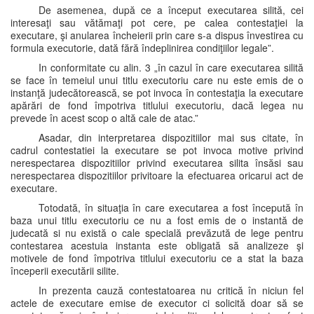
De asemenea, după ce a început executarea silită, cei
interesaţi sau vătămaţi pot cere, pe calea contestaţiei la
executare, şi anularea încheierii prin care s-a dispus învestirea cu
formula executorie, dată fără îndeplinirea condiţiilor legale”.
In conformitate cu alin. 3 „în cazul în care executarea silită
se face în temeiul unui titlu executoriu care nu este emis de o
instanţă judecătorească, se pot invoca în contestaţia la executare
apărări de fond împotriva titlului executoriu, dacă legea nu
prevede în acest scop o altă cale de atac.”
Asadar, din interpretarea dispozitiilor mai sus citate, în
cadrul contestatiei la executare se pot invoca motive privind
nerespectarea dispozitiilor privind executarea silita însăsi sau
nerespectarea dispozitiilor privitoare la efectuarea oricarui act de
executare.
Totodată, în situaţia în care executarea a fost începută în
baza unui titlu executoriu ce nu a fost emis de o instantă de
judecată si nu există o cale specială prevăzută de lege pentru
contestarea acestuia instanta este obligată să analizeze şi
motivele de fond împotriva titlului executoriu ce a stat la baza
începerii executării silite.
In prezenta cauză contestatoarea nu critică în niciun fel
actele de executare emise de executor ci solicită doar să se