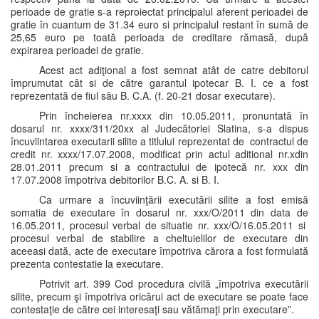
perioade de gratie s-a reproiectat principalul aferent perioadei de
gratie în cuantum de 31.34 euro si principalul restant în sumă de
25,65 euro pe toată perioada de creditare rămasă, după
expirarea perioadei de gratie.
Acest act adiţional a fost semnat atât de catre debitorul
împrumutat cât si de către garantul ipotecar B. I. ce a fost
reprezentată de fiul său B. C.A. (f. 20-21 dosar executare).
Prin încheierea nr.xxxx din 10.05.2011, pronuntată în
dosarul nr. xxxx/311/20xx al Judecătoriei Slatina, s-a dispus
încuviintarea executarii silite a titlului reprezentat de contractul de
credit nr. xxxx/17.07.2008, modificat prin actul aditional nr.xdin
28.01.2011 precum si a contractului de ipotecă nr. xxx din
17.07.2008 împotriva debitorilor B.C. A. si B. I.
Ca urmare a încuviinţării executării silite a fost emisă
somatia de executare în dosarul nr. xxx/O/2011 din data de
16.05.2011, procesul verbal de situatie nr. xxx/O/16.05.2011 si
procesul verbal de stabilire a cheltuielilor de executare din
aceeasi dată, acte de executare împotriva cărora a fost formulată
prezenta contestatie la executare.
Potrivit art. 399 Cod procedura civilă „împotriva executării
silite, precum şi împotriva oricărui act de executare se poate face
contestaţie de către cei interesaţi sau vătămaţi prin executare”.