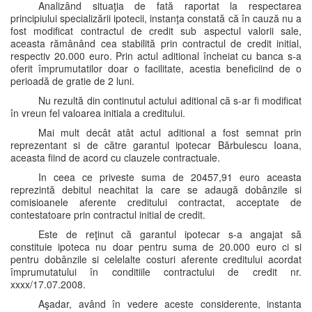
Analizând situaţia de fată raportat la respectarea
principiului specializării ipotecii, instanţa constată că în cauză nu a
fost modificat contractul de credit sub aspectul valorii sale,
aceasta rămânând cea stabilită prin contractul de credit initial,
respectiv 20.000 euro. Prin actul aditional încheiat cu banca s-a
oferit împrumutatilor doar o facilitate, acestia beneficiind de o
perioadă de gratie de 2 luni.
Nu rezultă din continutul actului aditional că s-ar fi modificat
în vreun fel valoarea initiala a creditului.
Mai mult decât atât actul aditional a fost semnat prin
reprezentant si de către garantul ipotecar Bărbulescu Ioana,
aceasta fiind de acord cu clauzele contractuale.
In ceea ce priveste suma de 20457,91 euro aceasta
reprezintă debitul neachitat la care se adaugă dobânzile si
comisioanele aferente creditului contractat, acceptate de
contestatoare prin contractul initial de credit.
Este de reţinut că garantul ipotecar s-a angajat să
constituie ipoteca nu doar pentru suma de 20.000 euro ci si
pentru dobânzile si celelalte costuri aferente creditului acordat
împrumutatului în conditiile contractului de credit nr.
xxxx/17.07.2008.
Aşadar, având în vedere aceste considerente, instanta