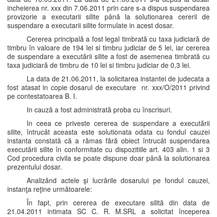
incheierea nr. xxx din 7.06.2011 prin care s-a dispus suspendarea
provizorie a executarii silite până la solutionarea cererii de
suspendare a executarii silite formulate in acest dosar.
Cererea principală a fost legal timbrată cu taxa judiciară de
timbru în valoare de 194 lei si timbru judiciar de 5 lei, iar cererea
de suspendare a executării silite a fost de asemenea timbrată cu
taxa judiciară de timbru de 10 lei si timbru judiciar de 0,3 lei.
La data de 21.06.2011, la solicitarea instantei de judecata a
fost atasat in copie dosarul de executare nr. xxx/O/2011 privind
pe contestatoarea B. I.
In cauză a fost administrată proba cu înscrisuri.
In ceea ce priveste cererea de suspendare a executării
silite, întrucât aceasta este solutionata odata cu fondul cauzei
instanta constată că a rămas fără obiect întrucât suspendarea
executării silite în conformitate cu dispozitiile art. 403 alin. 1 si 3
Cod procedura civila se poate dispune doar până la solutionarea
prezentului dosar.
Analizând actele şi lucrările dosarului pe fondul cauzei,
instanţa reţine următoarele:
În fapt, prin cererea de executare silită din data de
21.04.2011 intimata SC C. R. M.SRL a solicitat începerea