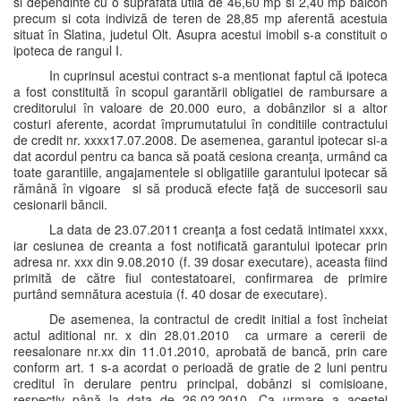
si dependinte cu o suprafata utilă de 46,60 mp si 2,40 mp balcon
precum si cota indiviză de teren de 28,85 mp aferentă acestuia
situat în Slatina, judetul Olt. Asupra acestui imobil s-a constituit o
ipoteca de rangul I.
In cuprinsul acestui contract s-a mentionat faptul că ipoteca
a fost constituită în scopul garantării obligatiei de rambursare a
creditorului în valoare de 20.000 euro, a dobânzilor si a altor
costuri aferente, acordat împrumutatului în conditiile contractului
de credit nr. xxxx17.07.2008. De asemenea, garantul ipotecar si-a
dat acordul pentru ca banca să poată cesiona creanţa, urmând ca
toate garantiile, angajamentele si obligatiile garantului ipotecar să
rămână în vigoare si să producă efecte faţă de succesorii sau
cesionarii băncii.
La data de 23.07.2011 creanţa a fost cedată intimatei xxxx,
iar cesiunea de creanta a fost notificată garantului ipotecar prin
adresa nr. xxx din 9.08.2010 (f. 39 dosar executare), aceasta fiind
primită de către fiul contestatoarei, confirmarea de primire
purtând semnătura acestuia (f. 40 dosar de executare).
De asemenea, la contractul de credit initial a fost încheiat
actul aditional nr. x din 28.01.2010 ca urmare a cererii de
reesalonare nr.xx din 11.01.2010, aprobată de bancă, prin care
conform art. 1 s-a acordat o perioadă de gratie de 2 luni pentru
creditul în derulare pentru principal, dobânzi si comisioane,
respectiv până la data de 26.02.2010. Ca urmare a acestei