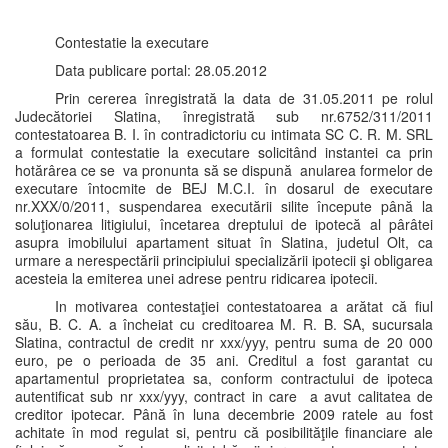
Contestatie la executare
Data publicare portal: 28.05.2012
Prin cererea înregistrată la data de 31.05.2011 pe rolul
Judecătoriei Slatina, înregistrată sub nr.6752/311/2011
contestatoarea B. I. în contradictoriu cu intimata SC C. R. M. SRL
a formulat contestatie la executare solicitând instantei ca prin
hotărârea ce se va pronunta să se dispună anularea formelor de
executare întocmite de BEJ M.C.I. în dosarul de executare
nr.XXX/0/2011, suspendarea executării silite începute până la
soluţionarea litigiului, încetarea dreptului de ipotecă al pârâtei
asupra imobilului apartament situat în Slatina, judetul Olt, ca
urmare a nerespectării principiului specializării ipotecii şi obligarea
acesteia la emiterea unei adrese pentru ridicarea ipotecii.
In motivarea contestaţiei contestatoarea a arătat că fiul
său, B. C. A. a încheiat cu creditoarea M. R. B. SA, sucursala
Slatina, contractul de credit nr xxx/yyy, pentru suma de 20 000
euro, pe o perioada de 35 ani. Creditul a fost garantat cu
apartamentul proprietatea sa, conform contractului de ipoteca
autentificat sub nr xxx/yyy, contract in care a avut calitatea de
creditor ipotecar. Până în luna decembrie 2009 ratele au fost
achitate în mod regulat si, pentru că posibilităţile financiare ale