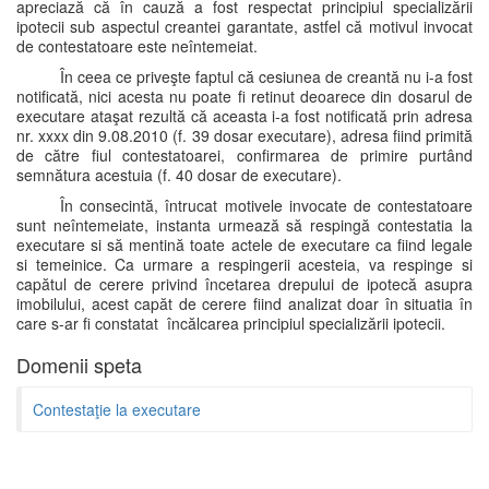
apreciază că în cauză a fost respectat principiul specializării
ipotecii sub aspectul creantei garantate, astfel că motivul invocat
de contestatoare este neîntemeiat.
În ceea ce priveşte faptul că cesiunea de creantă nu i-a fost
notificată, nici acesta nu poate fi retinut deoarece din dosarul de
executare ataşat rezultă că aceasta i-a fost notificată prin adresa
nr. xxxx din 9.08.2010 (f. 39 dosar executare), adresa fiind primită
de către fiul contestatoarei, confirmarea de primire purtând
semnătura acestuia (f. 40 dosar de executare).
În consecintă, întrucat motivele invocate de contestatoare
sunt neîntemeiate, instanta urmează să respingă contestatia la
executare si să mentină toate actele de executare ca fiind legale
si temeinice. Ca urmare a respingerii acesteia, va respinge si
capătul de cerere privind încetarea drepului de ipotecă asupra
imobilului, acest capăt de cerere fiind analizat doar în situatia în
care s-ar fi constatat încălcarea principiul specializării ipotecii.
Domenii speta
Contestaţie la executare