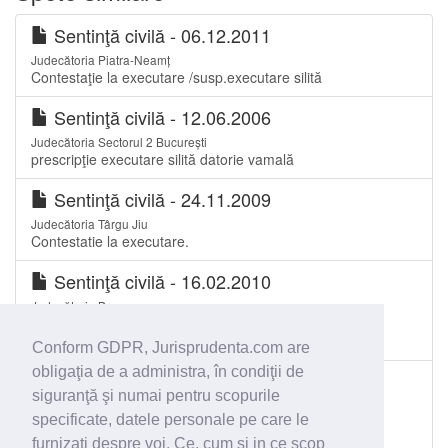
Sentinţă civilă - 06.12.2011
Judecătoria Piatra-Neamț
Contestaţie la executare /susp.executare silită
Sentinţă civilă - 12.06.2006
Judecătoria Sectorul 2 București
prescripţie executare silită datorie vamală
Sentinţă civilă - 24.11.2009
Judecătoria Târgu Jiu
Contestatie la executare.
Sentinţă civilă - 16.02.2010
Judecătoria Brașov
Contestatie la executare – anulare adresa de infiintare
poprire. Compensatie legala.
Conform GDPR, Jurisprudenta.com are
obligaţia de a administra, în condiţii de
Sentinţă civilă - 26.10.2009
siguranţă şi numai pentru scopurile
Judecătoria Sectorul 1 București
specificate, datele personale pe care le
Contestaţie la executare neîntemeiată. Necompetenţa
teritorială a executorului judecătoresc. Condiţii pentru a
furnizaţi despre voi. Ce, cum si in ce scop