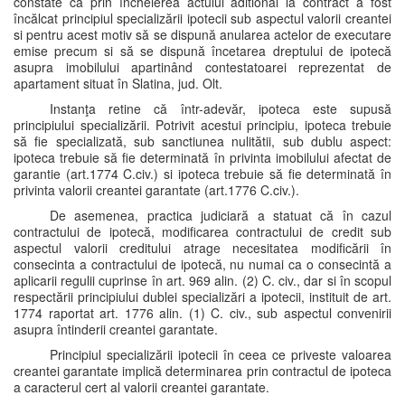
constate că prin încheierea actului aditional la contract a fost
încălcat principiul specializării ipotecii sub aspectul valorii creantei
si pentru acest motiv să se dispună anularea actelor de executare
emise precum si să se dispună încetarea dreptului de ipotecă
asupra imobilului apartinând contestatoarei reprezentat de
apartament situat în Slatina, jud. Olt.
Instanţa retine că într-adevăr, ipoteca este supusă
principiului specializării. Potrivit acestui principiu, ipoteca trebuie
să fie specializată, sub sanctiunea nulitătii, sub dublu aspect:
ipoteca trebuie să fie determinată în privinta imobilului afectat de
garantie (art.1774 C.civ.) si ipoteca trebuie să fie determinată în
privinta valorii creantei garantate (art.1776 C.civ.).
De asemenea, practica judiciară a statuat că în cazul
contractului de ipotecă, modificarea contractului de credit sub
aspectul valorii creditului atrage necesitatea modificării în
consecinta a contractului de ipotecă, nu numai ca o consecintă a
aplicarii regulii cuprinse în art. 969 alin. (2) C. civ., dar si în scopul
respectării principiului dublei specializări a ipotecii, instituit de art.
1774 raportat art. 1776 alin. (1) C. civ., sub aspectul convenirii
asupra întinderii creantei garantate.
Principiul specializării ipotecii în ceea ce priveste valoarea
creantei garantate implică determinarea prin contractul de ipoteca
a caracterul cert al valorii creantei garantate.