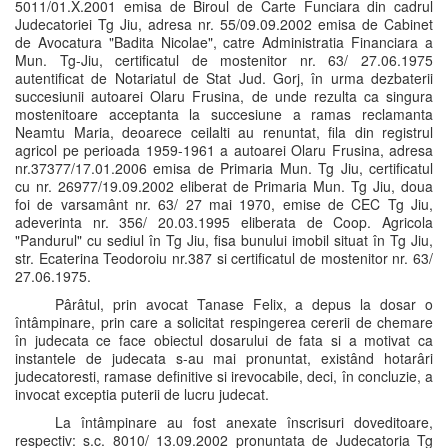
5011/01.X.2001 emisa de Biroul de Carte Funciara din cadrul
Judecatoriei Tg Jiu, adresa nr. 55/09.09.2002 emisa de Cabinet
de Avocatura "Badita Nicolae", catre Administratia Financiara a
Mun. Tg-Jiu, certificatul de mostenitor nr. 63/ 27.06.1975
autentificat de Notariatul de Stat Jud. Gorj, în urma dezbaterii
succesiunii autoarei Olaru Frusina, de unde rezulta ca singura
mostenitoare acceptanta la succesiune a ramas reclamanta
Neamtu Maria, deoarece ceilalti au renuntat, fila din registrul
agricol pe perioada 1959-1961 a autoarei Olaru Frusina, adresa
nr.37377/17.01.2006 emisa de Primaria Mun. Tg Jiu, certificatul
cu nr. 26977/19.09.2002 eliberat de Primaria Mun. Tg Jiu, doua
foi de varsamânt nr. 63/ 27 mai 1970, emise de CEC Tg Jiu,
adeverinta nr. 356/ 20.03.1995 eliberata de Coop. Agricola
"Pandurul" cu sediul în Tg Jiu, fisa bunului imobil situat în Tg Jiu,
str. Ecaterina Teodoroiu nr.387 si certificatul de mostenitor nr. 63/
27.06.1975.
Pârâtul, prin avocat Tanase Felix, a depus la dosar o
întâmpinare, prin care a solicitat respingerea cererii de chemare
în judecata ce face obiectul dosarului de fata si a motivat ca
instantele de judecata s-au mai pronuntat, existând hotarâri
judecatoresti, ramase definitive si irevocabile, deci, în concluzie, a
invocat exceptia puterii de lucru judecat.
La întâmpinare au fost anexate înscrisuri doveditoare,
respectiv: s.c. 8010/ 13.09.2002 pronuntata de Judecatoria Tg