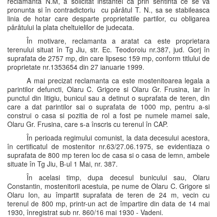
reclamanta N.M, a solicitat instantei ca prin sentinta ce se va
pronunta si în contradictoriu cu pârâtul T. N., sa se stabileasca
linia de hotar care desparte proprietatile partilor, cu obligarea
pârâtului la plata cheltuielilor de judecata.
În motivare, reclamanta a aratat ca este proprietara
terenului situat în Tg Jiu, str. Ec. Teodoroiu nr.387, jud. Gorj în
suprafata de 2757 mp, din care lipsesc 159 mp, conform titlului de
proprietate nr.1353654 din 27 ianuarie 1999.
A mai precizat reclamanta ca este mostenitoarea legala a
parintilor defuncti, Olaru C. Grigore si Olaru Gr. Frusina, iar în
punctul din litigiu, bunicul sau a detinut o suprafata de teren, din
care a dat parintilor sai o suprafata de 1000 mp, pentru a-si
construi o casa si pozitia de rol a fost pe numele mamei sale,
Olaru Gr. Frusina, care s-a înscris cu terenul în CAP.
În perioada regimului comunist, la data decesului acestora,
în certificatul de mostenitor nr.63/27.06.1975, se evidentiaza o
suprafata de 800 mp teren loc de casa si o casa de lemn, ambele
situate în Tg Jiu, B-ul 1 Mai, nr. 387.
În acelasi timp, dupa decesul bunicului sau, Olaru
Constantin, mostenitorii acestuia, pe nume de Olaru C. Grigore si
Olaru Ion, au împartit suprafata de teren de 24 m, vecin cu
terenul de 800 mp, printr-un act de împartire din data de 14 mai
1930, înregistrat sub nr. 860/16 mai 1930 - Vadeni.