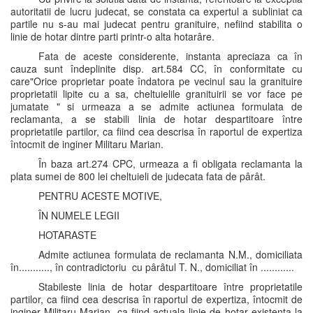
autoritatii de lucru judecat, se constata ca expertul a subliniat ca
partile nu s-au mai judecat pentru granituire, nefiind stabilita o
linie de hotar dintre parti printr-o alta hotarâre.
Fata de aceste considerente, instanta apreciaza ca în
cauza sunt îndeplinite disp. art.584 CC, în conformitate cu
care"Orice proprietar poate îndatora pe vecinul sau la granituire
proprietatii lipite cu a sa, cheltuielile granituirii se vor face pe
jumatate " si urmeaza a se admite actiunea formulata de
reclamanta, a se stabili linia de hotar despartitoare între
proprietatile partilor, ca fiind cea descrisa în raportul de expertiza
întocmit de inginer Militaru Marian.
În baza art.274 CPC, urmeaza a fi obligata reclamanta la
plata sumei de 800 lei cheltuieli de judecata fata de pârât.
PENTRU ACESTE MOTIVE,
ÎN NUMELE LEGII
HOTARASTE
Admite actiunea formulata de reclamanta N.M., domiciliata
în..........., în contradictoriu cu pârâtul T. N., domiciliat în ............
Stabileste linia de hotar despartitoare între proprietatile
partilor, ca fiind cea descrisa în raportul de expertiza, întocmit de
inginer Militaru Marian, ca fiind actuala linie de hotar existenta la