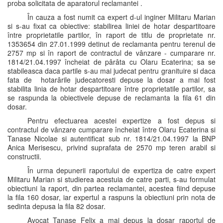
proba solicitata de aparatorul reclamantei .
În cauza a fost numit ca expert d-ul inginer Militaru Marian
si s-au fixat ca obiective: stabilirea liniei de hotar despartitoare
între proprietatile partilor, în raport de titlu de proprietate nr.
1353654 din 27.01.1999 detinut de reclamanta pentru terenul de
2757 mp si în raport de contractul de vânzare - cumparare nr.
1814/21.04.1997 încheiat de pârâta cu Olaru Ecaterina; sa se
stabileasca daca partile s-au mai judecat pentru granituire si daca
fata de hotarârile judecatoresti depuse la dosar a mai fost
stabilita linia de hotar despartitoare între proprietatile partilor, sa
se raspunda la obiectivele depuse de reclamanta la fila 61 din
dosar.
Pentru efectuarea acestei expertize a fost depus si
contractul de vânzare cumparare încheiat între Olaru Ecaterina si
Tanase Nicolae si autentificat sub nr. 1814/21.04.1997 la BNP
Anica Merisescu, privind suprafata de 2570 mp teren arabil si
constructii.
În urma depunerii raportului de expertiza de catre expert
Militaru Marian si studierea acestuia de catre parti, s-au formulat
obiectiuni la raport, din partea reclamantei, acestea fiind depuse
la fila 160 dosar, iar expertul a raspuns la obiectiuni prin nota de
sedinta depusa la fila 82 dosar.
Avocat Tanase Felix a mai depus la dosar raportul de