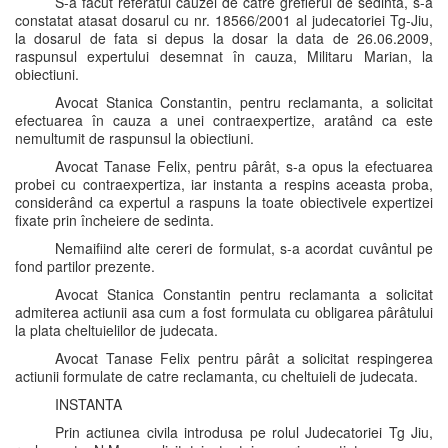
S-a facut referatul cauzei de catre grefierul de sedinta, s-a
constatat atasat dosarul cu nr. 18566/2001 al judecatoriei Tg-Jiu,
la dosarul de fata si depus la dosar la data de 26.06.2009,
raspunsul expertului desemnat în cauza, Militaru Marian, la
obiectiuni.
Avocat Stanica Constantin, pentru reclamanta, a solicitat
efectuarea în cauza a unei contraexpertize, aratând ca este
nemultumit de raspunsul la obiectiuni.
Avocat Tanase Felix, pentru pârât, s-a opus la efectuarea
probei cu contraexpertiza, iar instanta a respins aceasta proba,
considerând ca expertul a raspuns la toate obiectivele expertizei
fixate prin încheiere de sedinta.
Nemaifiind alte cereri de formulat, s-a acordat cuvântul pe
fond partilor prezente.
Avocat Stanica Constantin pentru reclamanta a solicitat
admiterea actiunii asa cum a fost formulata cu obligarea pârâtului
la plata cheltuielilor de judecata.
Avocat Tanase Felix pentru pârât a solicitat respingerea
actiunii formulate de catre reclamanta, cu cheltuieli de judecata.
INSTANTA
Prin actiunea civila introdusa pe rolul Judecatoriei Tg Jiu,