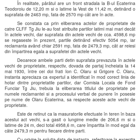
În realitate, pârâtul are un front stradala la B-ul Ecaterina
Teodoroiu de 12,20 m si o latime la Vest de 11,42 m, detinând o
suprafata de 2463 mp, fata de 2570 mp cât are în acte.
Se constata ca prin eliberarea actelor de proprietate de
catre CLFF Tg Jiu le-au fost atribuite partilor latimi mai mari decât
în actele vechi, dar suprafata din actele vechi de cca. 4598,6 mp
se regaseste în prezent, partile detinând efectiv 5054 mp, iar
reclamanta având chiar 2591 mp, fata de 2479,3 mp, cât ar reiesi
din împartirea egala a suprafetei din actele vechi.
Deoarece ambele parti detin suprafata prevazuta în actele
vechi de proprietate, respectiv, dovada de partaj încheiata la 14
mai 1930, între cei doi frati Ion C. Olaru si Grigore C. Olaru,
instanta apreciaza ca expertul a identificat în mod corect linia de
hotar dintre proprietatile partilor, dar Comisia Locala de Fond
Funciar Tg Jiu, trebuia la eliberarea titlului de proprietate pe
numele reclamantei si a procesului verbal de punere în posesie
pe nume de Olaru Ecaterina, sa respecte aceste acte vechi de
proprietate.
Este de retinut ca la masuratorile efectuate în teren în baza
acestui act vechi, s-a gasit o lungime medie de 206,6 m si o
latime de 24 m, deci total 4958,6 m, care împartita în mod egal da
câte 2479,3 m pentru fiecare dintre parti.
Cu privire la solutia data de instanta, referitoare la exceptia