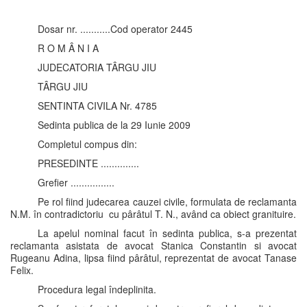
Dosar nr. ...........Cod operator 2445
R O M Â N I A
JUDECATORIA TÂRGU JIU
TÂRGU JIU
SENTINTA CIVILA Nr. 4785
Sedinta publica de la 29 Iunie 2009
Completul compus din:
PRESEDINTE ..............
Grefier ................
Pe rol fiind judecarea cauzei civile, formulata de reclamanta
N.M. în contradictoriu cu pârâtul T. N., având ca obiect granituire.
La apelul nominal facut în sedinta publica, s-a prezentat
reclamanta asistata de avocat Stanica Constantin si avocat
Rugeanu Adina, lipsa fiind pârâtul, reprezentat de avocat Tanase
Felix.
Procedura legal îndeplinita.