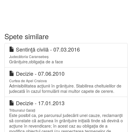
Spete similare
Sentinţă civilă - 07.03.2016
Judecătoria Caransebeș
Grăniţuire,obligaţia de a face
Decizie - 07.06.2010
Curtea de Apel Craiova
Admisibilitatea acţiunii în grăniţuire. Stabilirea cheltuielilor de
judecată în cazul formulării mai multor capete de cerere.
Decizie - 17.01.2013
Tribunalul Galați
Este posibil ca, pe parcursul judecării unei cauze, reclamanţii
să constate că acţiunea în grăniţuire iniţială tinde să devină o
acţiune în revendicare; în acest caz au obligaţia de a
modifica obiectul cererii (cu respectarea termenelor de