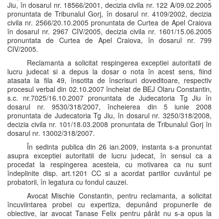
Jiu, în dosarul nr. 18566/2001, decizia civila nr. 122 A/09.02.2005
pronuntata de Tribunalul Gorj, în dosarul nr. 4109/2002, decizia
civila nr. 2566/20.10.2005 pronuntata de Curtea de Apel Craiova
în dosarul nr. 2967 CIV/2005, decizia civila nr. 1601/15.06.2005
pronuntata de Curtea de Apel Craiova, în dosarul nr. 799
CIV/2005.
Reclamanta a solicitat respingerea exceptiei autoritatii de
lucru judecat si a depus la dosar o nota în acest sens, fiind
atasata la fila 49, însotita de înscrisuri doveditoare, respectiv
procesul verbal din 02.10.2007 încheiat de BEJ Olaru Constantin,
s.c. nr.7025/16.10.2007 pronuntata de Judecatoria Tg Jiu în
dosarul nr. 9530/318/2007, încheierea din 5 iunie 2008
pronuntata de Judecatoria Tg Jiu, în dosarul nr. 3250/318/2008,
decizia civila nr. 101/18.03.2008 pronuntata de Tribunalul Gorj în
dosarul nr. 13002/318/2007.
În sedinta publica din 26 ian.2009, instanta s-a pronuntat
asupra exceptiei autoritatii de lucru judecat, în sensul ca a
procedat la respingerea acesteia, cu motivarea ca nu sunt
îndeplinite disp. art.1201 CC si a acordat partilor cuvântul pe
probatorii, în legatura cu fondul cauzei.
Avocat Mischie Constantin, pentru reclamanta, a solicitat
încuviintarea probei cu expertiza, depunând propunerile de
obiective, iar avocat Tanase Felix pentru pârât nu s-a opus la