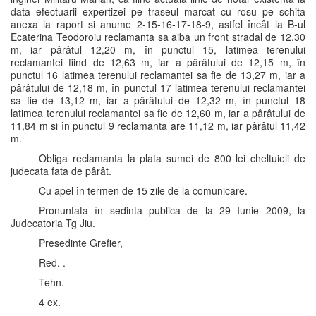
data efectuarii expertizei pe traseul marcat cu rosu pe schita
anexa la raport si anume 2-15-16-17-18-9, astfel încât la B-ul
Ecaterina Teodoroiu reclamanta sa aiba un front stradal de 12,30
m, iar pârâtul 12,20 m, în punctul 15, latimea terenului
reclamantei fiind de 12,63 m, iar a pârâtului de 12,15 m, în
punctul 16 latimea terenului reclamantei sa fie de 13,27 m, iar a
pârâtului de 12,18 m, în punctul 17 latimea terenului reclamantei
sa fie de 13,12 m, iar a pârâtului de 12,32 m, în punctul 18
latimea terenului reclamantei sa fie de 12,60 m, iar a pârâtului de
11,84 m si în punctul 9 reclamanta are 11,12 m, iar pârâtul 11,42
m.
Obliga reclamanta la plata sumei de 800 lei cheltuieli de
judecata fata de pârât.
Cu apel în termen de 15 zile de la comunicare.
Pronuntata în sedinta publica de la 29 Iunie 2009, la
Judecatoria Tg Jiu.
Presedinte Grefier,
Red. .
Tehn.
4 ex.