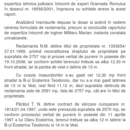
expertiza tehnica judiciara întocmit de expert Gramada Romulus
în dosarul nr. 18556/2001, împreuna cu schitele anexe la acest
raport.
Analizând înscrisurile depuse la dosar si având în vedere
cererea formulata de reclamanta, precum si concluziile raportului
de expertiza întocmit de inginer Militaru Marian, instanta constata
urmatoarele:
Reclamanta N.M. detine titlul de proprietate nr. 1353654/
27.01.1999, privind reconstituirea dreptului de proprietate pe
suprafata de 2757 mp si proces verbal de punere în posesie din
19.10.2008, iar conform schitei terenului trebuie sa aiba 12,30 m
front stradal, iar la partea de vest o latime de 13 m.
Cu ocazia masuratorilor s-au gasit cei 12,30 mp front
stradal la B-ul Ecaterina Teodoroiu, dar nu s-a mai gasit latimea
de 13 m la Vest, real fiind 11,12 m, deci suprafata detinuta de
reclamanta este de 2591 mp, fata de 2757 mp, cât are în titlul de
proprietate.
Pârâtul T. N. detine contract de vânzare cumparare nr.
1814/21.04.1997, unde este prevazuta suprafata de 2570 mp, iar
conform procesului verbal de punere în posesie din 11 aprilie
1997 a lui Olaru Ecaterina, terenul trebuie sa aiba 12 m latime la
B-ul Ecaterina Teodoroiu si 14 m la Vest.