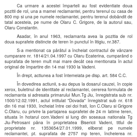
Ca urmare a acestei împarteli au fost evidentiate doua
pozitii de rol, una a mamei reclamantei, pentru terenul cu casa de
800 mp si una pe numele reclamantei, pentru terenul dobândit de
tatal acesteia, pe nume de Olaru C. Grigore, de la autorul sau,
Olaru Constantin.
Asadar, în anul 1963, reclamanta avea la pozitia de rol
doua suprafete distincte de teren în punctul în litigiu, nr.387.
S-a mentionat ca pârâtul a încheiat contractul de vânzare
cumparare nr. 1814/21.04.1997 cu Olaru Ecaterina, cumparând o
suprafata de teren mult mai mare decât cea mentionata în actul
original de împartire din 14 mai 1930 la Vadeni.
În drept, actiunea a fost întemeiata pe disp. art. 584 C.C.
În dovedirea actiunii, s-au depus la dosarul cauzei, în copie
xerox, buletinul de identitate al reclamantei, cererea formulata de
reclamanta si adresata primarului Mun.Tg Jiu, înregistrata sub nr.
1500/12.02.1991, actul intitulat "Dovada" înregistrat sub nr. 618
din 16 mai 1930, încheiat între cei doi frati, Ion C.Olaru si Grigore
C.Olaru, cu privire la partajarea suprafetei de 24 m latime teren,
situata în hotarul com.Vadeni si lung din soseaua nationala Tg
Jiu-Petrosani pâna în proprietatea Bisericii Vadeni, titlul de
proprietate nr. 1353654/27.01.1999, eliberat pe numele
reclamantei, pt. suprafata de 2757 mp teren, încheierea nr.