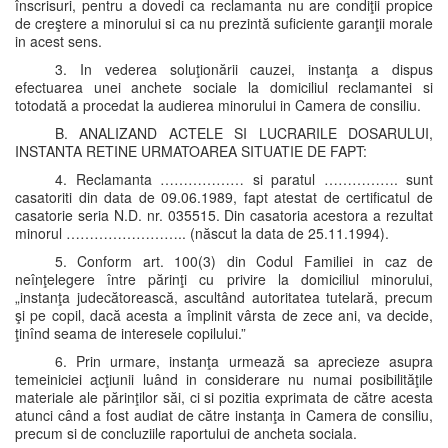
înscrisuri, pentru a dovedi ca reclamanta nu are condiţii propice
de creştere a minorului si ca nu prezintă suficiente garanţii morale
in acest sens.
3. In vederea soluţionării cauzei, instanţa a dispus
efectuarea unei anchete sociale la domiciliul reclamantei si
totodată a procedat la audierea minorului in Camera de consiliu.
B. ANALIZAND ACTELE SI LUCRARILE DOSARULUI,
INSTANTA RETINE URMATOAREA SITUATIE DE FAPT:
4. Reclamanta ……………… si paratul ……………. sunt
casatoriti din data de 09.06.1989, fapt atestat de certificatul de
casatorie seria N.D. nr. 035515. Din casatoria acestora a rezultat
minorul …………………….. (născut la data de 25.11.1994).
5. Conform art. 100(3) din Codul Familiei in caz de
neînţelegere între părinţi cu privire la domiciliul minorului,
„instanţa judecătorească, ascultând autoritatea tutelară, precum
şi pe copil, dacă acesta a împlinit vârsta de zece ani, va decide,
ţinînd seama de interesele copilului.”
6. Prin urmare, instanţa urmează sa aprecieze asupra
temeiniciei acţiunii luând in considerare nu numai posibilităţile
materiale ale părinţilor săi, ci si pozitia exprimata de către acesta
atunci când a fost audiat de către instanţa in Camera de consiliu,
precum si de concluziile raportului de ancheta sociala.