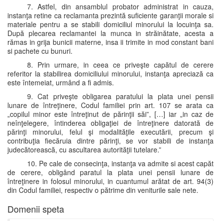
7. Astfel, din ansamblul probator administrat in cauza,
instanţa retine ca reclamanta prezintă suficiente garanţii morale si
materiale pentru a se stabili domiciliul minorului la locuinţa sa.
După plecarea reclamantei la munca in străinătate, acesta a
rămas in grija bunicii materne, insa ii trimite in mod constant bani
si pachete cu bunuri.
8. Prin urmare, in ceea ce priveşte capătul de cerere
referitor la stabilirea domiciliului minorului, instanţa apreciază ca
este întemeiat, urmând a fi admis.
9. Cat priveşte obligarea paratului la plata unei pensii
lunare de întreţinere, Codul familiei prin art. 107 se arata ca
„copilul minor este întreţinut de părinţii săi”, […] iar „in caz de
neînţelegere, întinderea obligaţiei de întreţinere datorată de
părinţi minorului, felul şi modalităţile executării, precum şi
contribuţia fiecăruia dintre părinţi, se vor stabili de instanţa
judecătorească, cu ascultarea autorităţii tutelare.”
10. Pe cale de consecinţa, instanţa va admite si acest capăt
de cerere, obligând paratul la plata unei pensii lunare de
întreţinere in folosul minorului, in cuantumul arătat de art. 94(3)
din Codul familiei, respectiv o pătrime din veniturile sale nete.
Domenii speta