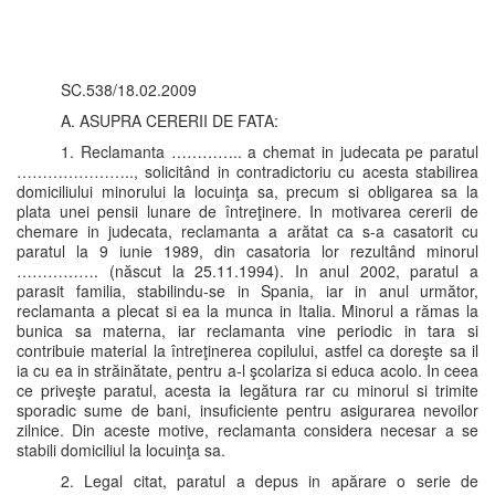
SC.538/18.02.2009
A. ASUPRA CERERII DE FATA:
1. Reclamanta ………….. a chemat in judecata pe paratul
………………….., solicitând in contradictoriu cu acesta stabilirea
domiciliului minorului la locuinţa sa, precum si obligarea sa la
plata unei pensii lunare de întreţinere. In motivarea cererii de
chemare in judecata, reclamanta a arătat ca s-a casatorit cu
paratul la 9 iunie 1989, din casatoria lor rezultând minorul
……………. (născut la 25.11.1994). In anul 2002, paratul a
parasit familia, stabilindu-se in Spania, iar in anul următor,
reclamanta a plecat si ea la munca in Italia. Minorul a rămas la
bunica sa materna, iar reclamanta vine periodic in tara si
contribuie material la întreţinerea copilului, astfel ca doreşte sa il
ia cu ea in străinătate, pentru a-l şcolariza si educa acolo. In ceea
ce priveşte paratul, acesta ia legătura rar cu minorul si trimite
sporadic sume de bani, insuficiente pentru asigurarea nevoilor
zilnice. Din aceste motive, reclamanta considera necesar a se
stabili domiciliul la locuinţa sa.
2. Legal citat, paratul a depus in apărare o serie de